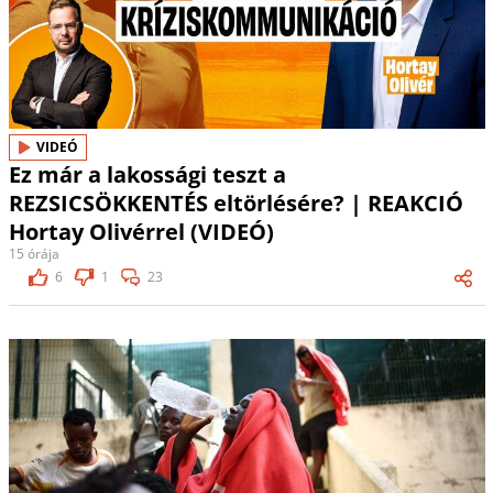
VIDEÓ
Ez már a lakossági teszt a
REZSICSÖKKENTÉS eltörlésére? | REAKCIÓ
Hortay Olivérrel (VIDEÓ)
15 órája
6
1
23