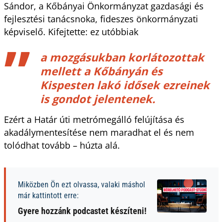
Sándor, a Kőbányai Önkormányzat gazdasági és
fejlesztési tanácsnoka, fideszes önkormányzati
képviselő. Kifejtette: ez utóbbiak
a mozgásukban korlátozottak
mellett a Kőbányán és
Kispesten lakó idősek ezreinek
is gondot jelentenek.
Ezért a Határ úti metrómegálló felújítása és
akadálymentesítése nem maradhat el és nem
tolódhat tovább – húzta alá.
Miközben Ön ezt olvassa, valaki máshol
már kattintott erre:
Gyere hozzánk podcastet készíteni!