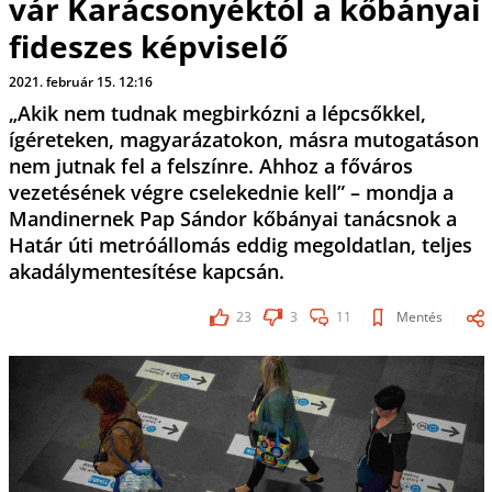
vár Karácsonyéktól a kőbányai
fideszes képviselő
2021. február 15. 12:16
„Akik nem tudnak megbirkózni a lépcsőkkel,
ígéreteken, magyarázatokon, másra mutogatáson
nem jutnak fel a felszínre. Ahhoz a főváros
vezetésének végre cselekednie kell” – mondja a
Mandinernek Pap Sándor kőbányai tanácsnok a
Határ úti metróállomás eddig megoldatlan, teljes
akadálymentesítése kapcsán.
23
3
11
Mentés