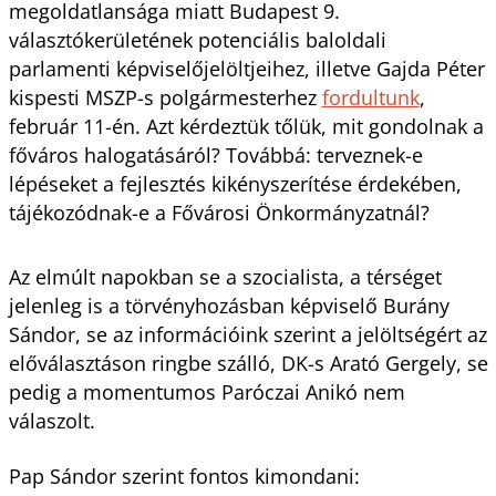
megoldatlansága miatt Budapest 9.
választókerületének potenciális baloldali
parlamenti képviselőjelöltjeihez, illetve Gajda Péter
kispesti MSZP-s polgármesterhez
fordultunk
,
február 11-én. Azt kérdeztük tőlük, mit gondolnak a
főváros halogatásáról? Továbbá: terveznek-e
lépéseket a fejlesztés kikényszerítése érdekében,
tájékozódnak-e a Fővárosi Önkormányzatnál?
Az elmúlt napokban se a szocialista, a térséget
jelenleg is a törvényhozásban képviselő Burány
Sándor, se az információink szerint a jelöltségért az
előválasztáson ringbe szálló, DK-s Arató Gergely, se
pedig a momentumos Paróczai Anikó nem
válaszolt.
Pap Sándor szerint fontos kimondani: