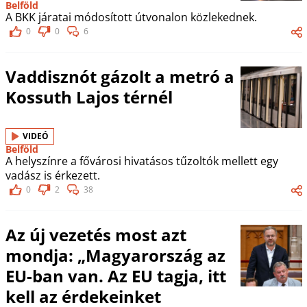
Belföld
A BKK járatai módosított útvonalon közlekednek.
0
0
6
Vaddisznót gázolt a metró a
Kossuth Lajos térnél
VIDEÓ
Belföld
A helyszínre a fővárosi hivatásos tűzoltók mellett egy
vadász is érkezett.
0
2
38
Az új vezetés most azt
mondja: „Magyarország az
EU-ban van. Az EU tagja, itt
kell az érdekeinket