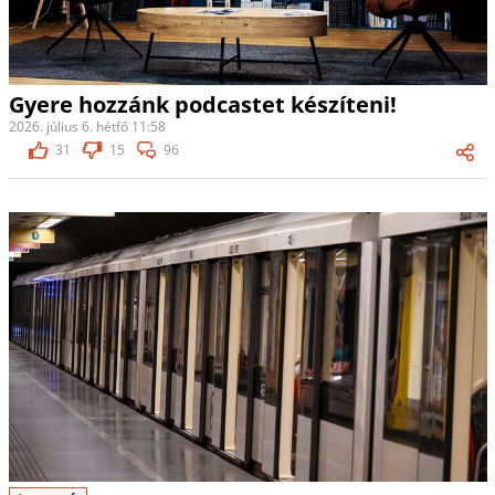
Gyere hozzánk podcastet készíteni!
2026. július 6. hétfő 11:58
31
15
96