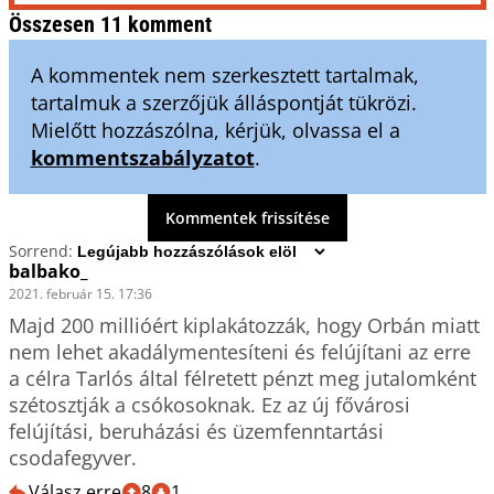
Összesen 11 komment
A kommentek nem szerkesztett tartalmak,
tartalmuk a szerzőjük álláspontját tükrözi.
Mielőtt hozzászólna, kérjük, olvassa el a
kommentszabályzatot
.
Kommentek frissítése
Sorrend:
balbako_
2021. február 15. 17:36
Majd 200 millióért kiplakátozzák, hogy Orbán miatt 
nem lehet akadálymentesíteni és felújítani az erre 
a célra Tarlós által félretett pénzt meg jutalomként 
szétosztják a csókosoknak. Ez az új fővárosi 
felújítási, beruházási és üzemfenntartási 
csodafegyver. 
Válasz erre
8
1