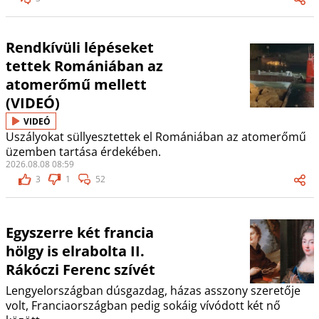
Rendkívüli lépéseket
tettek Romániában az
atomerőmű mellett
(VIDEÓ)
VIDEÓ
Uszályokat süllyesztettek el Romániában az atomerőmű
üzemben tartása érdekében.
2026.08.08 08:59
3
1
52
Egyszerre két francia
hölgy is elrabolta II.
Rákóczi Ferenc szívét
Lengyelországban dúsgazdag, házas asszony szeretője
volt, Franciaországban pedig sokáig vívódott két nő