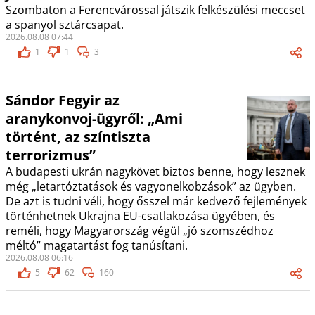
Szombaton a Ferencvárossal játszik felkészülési meccset
a spanyol sztárcsapat.
2026.08.08 07:44
1
1
3
Sándor Fegyir az
aranykonvoj-ügyről: „Ami
történt, az színtiszta
terrorizmus”
A budapesti ukrán nagykövet biztos benne, hogy lesznek
még „letartóztatások és vagyonelkobzások” az ügyben.
De azt is tudni véli, hogy ősszel már kedvező fejlemények
történhetnek Ukrajna EU-csatlakozása ügyében, és
reméli, hogy Magyarország végül „jó szomszédhoz
méltó” magatartást fog tanúsítani.
2026.08.08 06:16
5
62
160