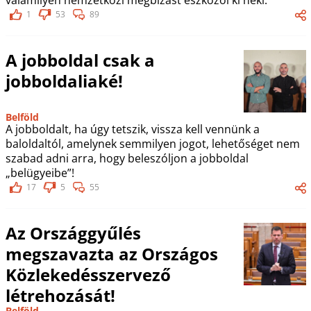
1
53
89
A jobboldal csak a
jobboldaliaké!
Belföld
A jobboldalt, ha úgy tetszik, vissza kell vennünk a
baloldaltól, amelynek semmilyen jogot, lehetőséget nem
szabad adni arra, hogy beleszóljon a jobboldal
„belügyeibe”!
17
5
55
Az Országgyűlés
megszavazta az Országos
Közlekedésszervező
létrehozását!
Belföld