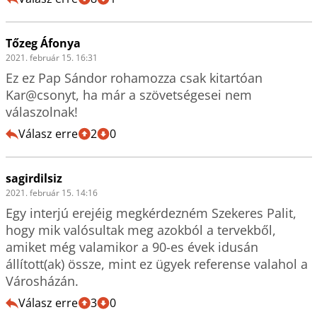
Tőzeg Áfonya
2021. február 15. 16:31
Ez ez Pap Sándor rohamozza csak kitartóan 
Kar@csonyt, ha már a szövetségesei nem 
válaszolnak! 
Válasz erre
2
0
sagirdilsiz
2021. február 15. 14:16
Egy interjú erejéig megkérdezném Szekeres Palit, 
hogy mik valósultak meg azokból a tervekből, 
amiket még valamikor a 90-es évek idusán 
állított(ak) össze, mint ez ügyek referense valahol a 
Városházán. 
Válasz erre
3
0