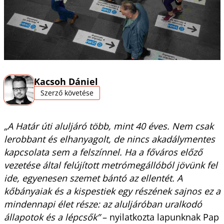
Kacsoh Dániel
Szerző követése
„A Határ úti aluljáró több, mint 40 éves. Nem csak
lerobbant és elhanyagolt, de nincs akadálymentes
kapcsolata sem a felszínnel. Ha a főváros előző
vezetése által felújított metrómegállóból jövünk fel
ide, egyenesen szemet bántó az ellentét. A
kőbányaiak és a kispestiek egy részének sajnos ez a
mindennapi élet része: az aluljáróban uralkodó
állapotok és a lépcsők”
– nyilatkozta lapunknak Pap