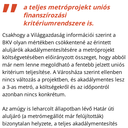
a teljes metróprojekt uniós
finanszírozási
kritériumrendszere is.
Csakhogy a Világgazdaság információi szerint a
BKV olyan mértékben csökkentené az érintett
aluljárók akadálymentesítésére a metróprojekt
költségvetésében előirányzott összeget, hogy abból
már nem lenne megoldható a fentebb jelzett uniós
kritérium teljesítése. A Városháza szerint ellenben
nincs változás a projektben, és akadálymentes lesz
a 3-as metró, a költségekről és az időpontról
azonban nincs konkrétum.
Az amúgy is leharcolt állapotban lévő Határ úti
aluljáró (a metrómegállót már felújították)
bizonytalan helyzete, a teljes akadálymentesítés