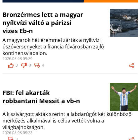
Bronzérmes lett a magyar
nyíltvízi váltó a párizsi
vizes Eb-n
A magyarok hét éremmel zárták a nyíltvízi
úszóversenyeket a francia fővárosban zajló
kontinensviadalon.
2026.08.08 09:29
3
0
4
FBI: fel akarták
robbantani Messit a vb-n
A kiszivárgott akták szerint a labdarúgót két különböző
mérkőzés alkalmával is célba vették volna a
világbajnokságon.
2026.08.08 09:23
3