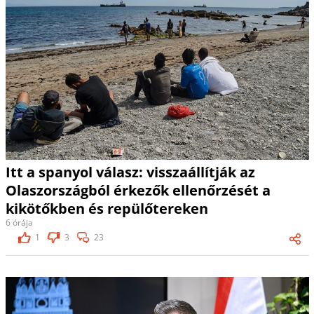
Itt a spanyol válasz: visszaállítják az
Olaszországból érkezők ellenőrzését a
kikötőkben és repülőtereken
6 órája
1
3
23