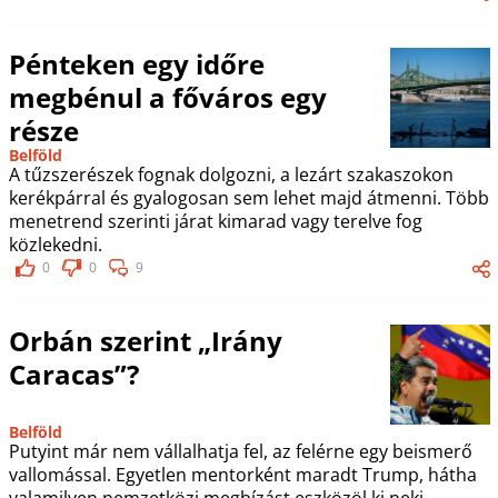
Pénteken egy időre
megbénul a főváros egy
része
Belföld
A tűzszerészek fognak dolgozni, a lezárt szakaszokon
kerékpárral és gyalogosan sem lehet majd átmenni. Több
menetrend szerinti járat kimarad vagy terelve fog
közlekedni.
0
0
9
Orbán szerint „Irány
Caracas”?
Belföld
Putyint már nem vállalhatja fel, az felérne egy beismerő
vallomással. Egyetlen mentorként maradt Trump, hátha
valamilyen nemzetközi megbízást eszközöl ki neki.