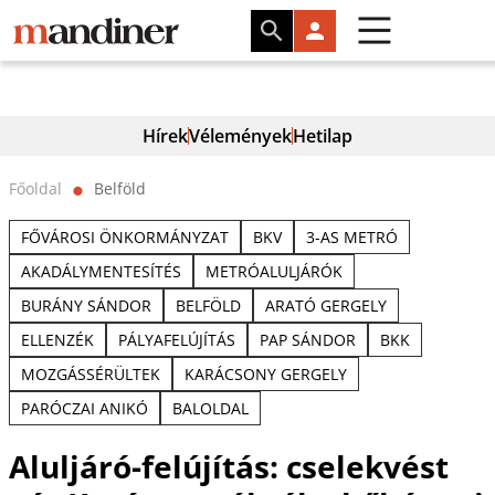
Hírek
Vélemények
Hetilap
Főoldal
Belföld
⬤
FŐVÁROSI ÖNKORMÁNYZAT
BKV
3-AS METRÓ
AKADÁLYMENTESÍTÉS
METRÓALULJÁRÓK
BURÁNY SÁNDOR
BELFÖLD
ARATÓ GERGELY
ELLENZÉK
PÁLYAFELÚJÍTÁS
PAP SÁNDOR
BKK
MOZGÁSSÉRÜLTEK
KARÁCSONY GERGELY
PARÓCZAI ANIKÓ
BALOLDAL
Aluljáró-felújítás: cselekvést