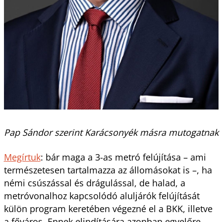
Pap Sándor szerint Karácsonyék másra mutogatnak
Megírtuk
: bár maga a 3-as metró felújítása – ami
természetesen tartalmazza az állomásokat is –, ha
némi csúszással és drágulással, de halad, a
metróvonalhoz kapcsolódó aluljárók felújítását
külön program keretében végezné el a BKK, illetve
a főváros. Ennek elindítására azonban egyelőre