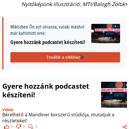
Nyitóképünk illusztráció: MTI/Balogh Zoltán
Miközben Ön ezt olvassa, valaki máshol
már kattintott erre:
Gyere hozzánk podcastet készíteni!
Tovább a cikkhez
Gyere hozzánk podcastet
készíteni!
Videó
Bérelhető a Mandiner korszerű stúdiója, mutatjuk a
részleteket!
0
0
0