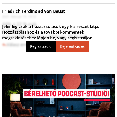
Friedrich Ferdinand von Beust
2021. február 15. 14:12
44% a 22 %-nak.

Jelenleg csak a hozzászólások egy kis részét látja.
A duplája.

Hozzászóláshoz és a további kommentek
A maradék 56% jut a többség 78 %-nak.
megtekintéséhez lépjen be, vagy regisztráljon!
Válasz erre
6
0
Regisztráció
Bejelentkezés