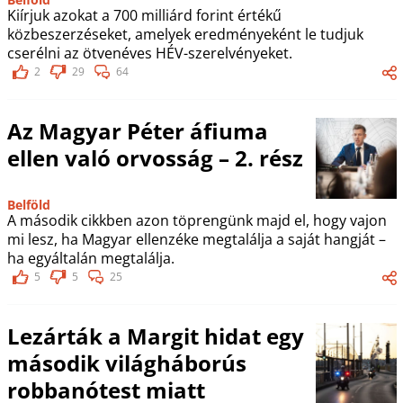
Kiírjuk azokat a 700 milliárd forint értékű
közbeszerzéseket, amelyek eredményeként le tudjuk
cserélni az ötvenéves HÉV-szerelvényeket.
2
29
64
Az Magyar Péter áfiuma
ellen való orvosság – 2. rész
Belföld
A második cikkben azon töprengünk majd el, hogy vajon
mi lesz, ha Magyar ellenzéke megtalálja a saját hangját –
ha egyáltalán megtalálja.
5
5
25
Lezárták a Margit hidat egy
második világháborús
robbanótest miatt