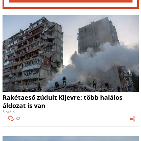
Rakétaeső zúdult Kijevre: több halálos
áldozat is van
5 órája
32