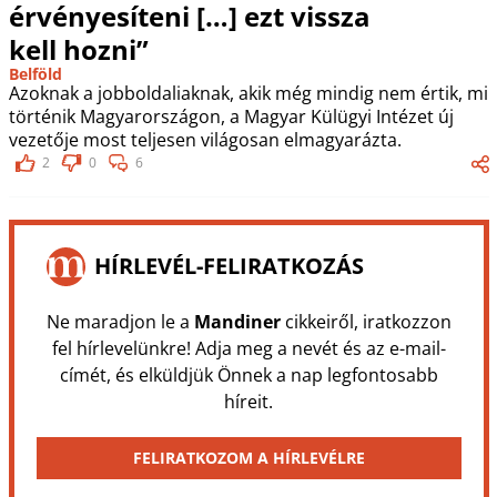
érvényesíteni […] ezt vissza
kell hozni”
Belföld
Azoknak a jobboldaliaknak, akik még mindig nem értik, mi
történik Magyarországon, a Magyar Külügyi Intézet új
vezetője most teljesen világosan elmagyarázta.
2
0
6
HÍRLEVÉL-FELIRATKOZÁS
Ne maradjon le a
Mandiner
cikkeiről, iratkozzon
fel hírlevelünkre! Adja meg a nevét és az e-mail-
címét, és elküldjük Önnek a nap legfontosabb
híreit.
FELIRATKOZOM A HÍRLEVÉLRE