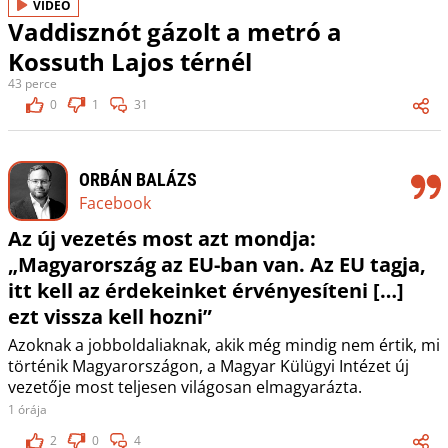
VIDEÓ
Vaddisznót gázolt a metró a
Kossuth Lajos térnél
43 perce
0
1
31
ORBÁN BALÁZS
Facebook
Az új vezetés most azt mondja:
„Magyarország az EU-ban van. Az EU tagja,
itt kell az érdekeinket érvényesíteni […]
ezt vissza kell hozni”
Azoknak a jobboldaliaknak, akik még mindig nem értik, mi
történik Magyarországon, a Magyar Külügyi Intézet új
vezetője most teljesen világosan elmagyarázta.
1 órája
2
0
4