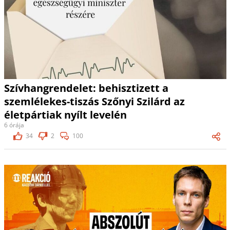
Szívhangrendelet: behisztizett a
szemlélekes-tiszás Szőnyi Szilárd az
életpártiak nyílt levelén
6 órája
34
2
100