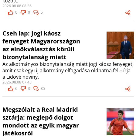
között.
2026.08.08 08:36
0
0
5
Cseh lap: Jogi káosz
fenyeget Magyarországon
az elnökválasztás körüli
bizonytalanság miatt
Az alkotmányos bizonytalanság miatt jogi káosz fenyeget,
amit csak egy új alkotmány elfogadása oldhatna fel – írja
a Lidové noviny.
2026.08.08 07:45
6
3
85
Megszólalt a Real Madrid
sztárja: meglepő dolgot
mondott az egyik magyar
játékosról