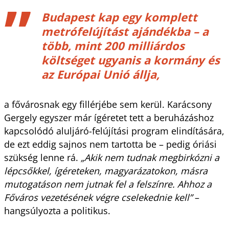
Budapest kap egy komplett
metrófelújítást ajándékba – a
több, mint 200 milliárdos
költséget ugyanis a kormány és
az Európai Unió állja,
a fővárosnak egy fillérjébe sem kerül. Karácsony
Gergely egyszer már ígéretet tett a beruházáshoz
kapcsolódó aluljáró-felújítási program elindítására,
de ezt eddig sajnos nem tartotta be – pedig óriási
szükség lenne rá.
„Akik nem tudnak megbirkózni a
lépcsőkkel, ígéreteken, magyarázatokon, másra
mutogatáson nem jutnak fel a felszínre. Ahhoz a
Főváros vezetésének végre cselekednie kell”
–
hangsúlyozta a politikus.