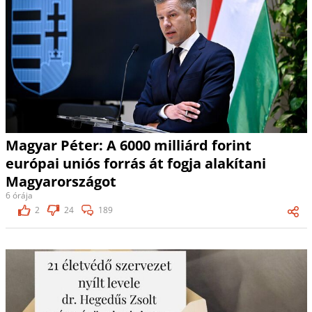
Magyar Péter: A 6000 milliárd forint
európai uniós forrás át fogja alakítani
Magyarországot
6 órája
2
24
189