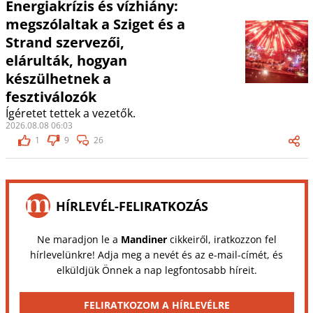
Energiakrízis és vízhiány:
megszólaltak a Sziget és a
Strand szervezői,
elárulták, hogyan
készülhetnek a
fesztiválozók
Ígéretet tettek a vezetők.
2026.08.08 06:03
1
9
26
HÍRLEVÉL-FELIRATKOZÁS
Ne maradjon le a
Mandiner
cikkeiről, iratkozzon fel
hírlevelünkre! Adja meg a nevét és az e-mail-címét, és
elküldjük Önnek a nap legfontosabb híreit.
FELIRATKOZOM A HÍRLEVÉLRE