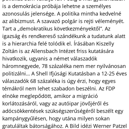
is a demokrácia próbája lehetne a személyes
azonosulás jelensége. A politika mintha kedvelné
az alibizmust. A szavazó polgár is rejti véleményét.
Tart a „demokratikus következményektől”. Az
igazság és rendkereső szándékunk a tudatunk alatt
is a hierarchia felé tolódik el. Írásában Kiszelly
Zoltán is az Allensbach Intézet friss kutatására
hivatkozik, ugyanis a német válaszadók
háromnegyede, 78 százaléka nem mer nyilvánosan
politizálni… A Shell Ifjúsági Kutatásban a 12-25 éves
válaszadók 68 százaléka is úgy érzi, hogy egyes
témákról nem lehet szabadon beszélni. Az FDP
elnöke meglepődött, amikor a migráció
korlátozásáról, vagy az autóipar jövőjéről és
adócsökkentések szükségszerűségéről beszélt egy
kampánygyűlésen, hogy utána milyen sokan
gratuláltak bátorságához. A Bild idézi Werner Patzel