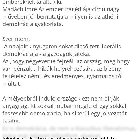
embereknek találták ki.

Madách Imre Az ember tragédiája című nagy 
művében jól bemutatja a milyen is az athéni 
demokrácia gyakorlata.

Szerintem:

 A napjaink nyugaton sokat dicsőitett liberális 
demokráciája - a gazdagok játéka.

Az ,hogy négyévente fejreáll az ország, meg hogy 
van pénzük a hibák helyrehozására, az bizony 
feltételez némi ,és eredményes, gyarmatosító 
múltat.

A mélyebbről induló országok ezt nem bírják 
anyagilag. Itt sokkal jobban megfelel egy sokkal 
feszesebb demokrácia, ha sikerül egy jó vezetőt 
találni. 

Ez is demokrácia, de nem a klasszikus liberalizmus, 
mára már teljesen kifordított, elveivel.

Jelenleg csak a hozzászólások egy kis részét látja.