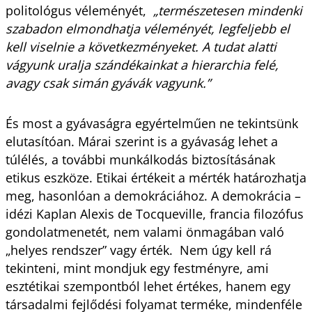
politológus véleményét,
„természetesen mindenki
szabadon elmondhatja véleményét, legfeljebb el
kell viselnie a következményeket. A tudat alatti
vágyunk uralja szándékainkat a hierarchia felé,
avagy csak simán gyávák vagyunk.”
És most a gyávaságra egyértelműen ne tekintsünk
elutasítóan. Márai szerint is a gyávaság lehet a
túlélés, a további munkálkodás biztosításának
etikus eszköze. Etikai értékeit a mérték határozhatja
meg, hasonlóan a demokráciához. A demokrácia –
idézi Kaplan Alexis de Tocqueville, francia filozófus
gondolatmenetét, nem valami önmagában való
„helyes rendszer” vagy érték. Nem úgy kell rá
tekinteni, mint mondjuk egy festményre, ami
esztétikai szempontból lehet értékes, hanem egy
társadalmi fejlődési folyamat terméke, mindenféle