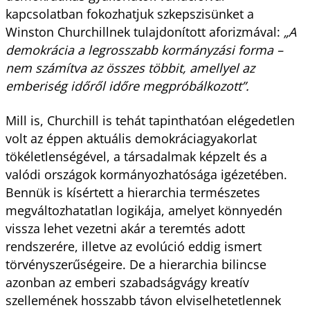
kapcsolatban fokozhatjuk szkepszisünket a
Winston Churchillnek tulajdonított aforizmával:
„A
demokrácia a legrosszabb kormányzási forma –
nem számítva az összes többit, amellyel az
emberiség időről időre megpróbálkozott”.
Mill is, Churchill is tehát tapinthatóan elégedetlen
volt az éppen aktuális demokráciagyakorlat
tökéletlenségével, a társadalmak képzelt és a
valódi országok kormányozhatósága igézetében.
Bennük is kísértett a hierarchia természetes
megváltozhatatlan logikája, amelyet könnyedén
vissza lehet vezetni akár a teremtés adott
rendszerére, illetve az evolúció eddig ismert
törvényszerűségeire. De a hierarchia bilincse
azonban az emberi szabadságvágy kreatív
szellemének hosszabb távon elviselhetetlennek