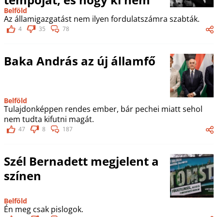
Belföld
Az államigazgatást nem ilyen fordulatszámra szabták.
4
35
78
Baka András az új államfő
Belföld
Tulajdonképpen rendes ember, bár pechei miatt sehol
nem tudta kifutni magát.
47
8
187
Szél Bernadett megjelent a
színen
Belföld
Én meg csak pislogok.