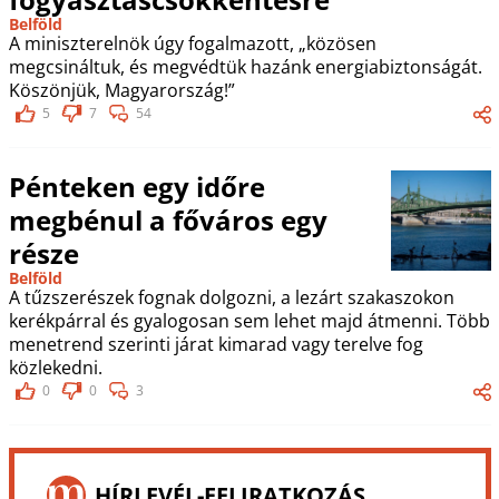
Belföld
A miniszterelnök úgy fogalmazott, „közösen
megcsináltuk, és megvédtük hazánk energiabiztonságát.
Köszönjük, Magyarország!”
5
7
54
Pénteken egy időre
megbénul a főváros egy
része
Belföld
A tűzszerészek fognak dolgozni, a lezárt szakaszokon
kerékpárral és gyalogosan sem lehet majd átmenni. Több
menetrend szerinti járat kimarad vagy terelve fog
közlekedni.
0
0
3
HÍRLEVÉL-FELIRATKOZÁS