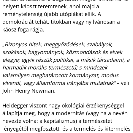
helyett káoszt teremtenek, ahol majd a
reménytelenség újabb utópiákat ellik. A
demokráciát tehát, titokban vagy nyilvánosan a
káosz foga rágja.
„Bizonyos hitek, meggyőződések, szabályok,
szokások, hagyományok, közmondások és elvek
elegye; egyik részük politikai, a másik társadalmi, a
harmadik morális természetű; s mindezek
valamilyen meghatározott kormányzat, modus
vivendi, vagy államforma irányába mutatnak”
– véli
John Henry Newman.
Heidegger viszont nagy ökológiai érzékenységgel
állapítja meg, hogy a modernitás (vagy ha a nevén
nevezte volna: a kapitalizmus) a természetet
lényegétől megfosztott, és a termelés és kitermelés