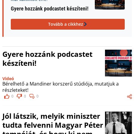
Gyere hozzánk podcastet készíteni!
Tovább a cikkhez
Gyere hozzánk podcastet
készíteni!
Videó
Bérelhető a Mandiner korszerű stúdiója, mutatjuk a
részleteket!
0
0
0
Jól látszik, melyik miniszter
tudta felvenni Magyar Péter
tempóját, és hogy ki nem