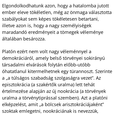
Elgondolkodhatunk azon, hogy a hatalomba jutott
ember eleve tökéletlen, még az önmaga választotta
szabályokat sem képes tökéletesen betartani,
illetve azon is, hogy a nagy személyiségek
maradandó eredményeit a tömegek véleménye
általában besározza.
Platón ezért nem volt nagy véleménnyel a
demokráciáról, amely belső törvényei sokirányú
társadalmi elvárások folytán előbb-utóbb
óhatatlanul kitermelhetnek egy türannoszt. Szerinte
a „a túlságos szabadság szolgaságra vezet”. Az
episztokrácia (a szakértők uralma) lett tehát
értelmezése alapján az új nookrácia (a törvények
uralma a törvénytiprással szemben). Azt a platóni
elképzelést, amit „a bölcsek arisztokráciájaként”
szoktak emlegetni, nookráciának is nevezzük,