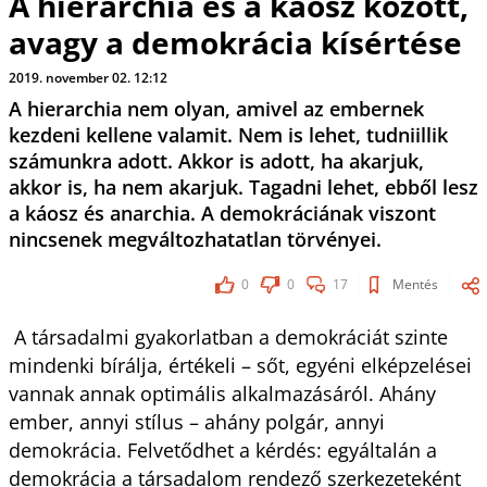
A hierarchia és a káosz között,
avagy a demokrácia kísértése
2019. november 02. 12:12
A hierarchia nem olyan, amivel az embernek
kezdeni kellene valamit. Nem is lehet, tudniillik
számunkra adott. Akkor is adott, ha akarjuk,
akkor is, ha nem akarjuk. Tagadni lehet, ebből lesz
a káosz és anarchia. A demokráciának viszont
nincsenek megváltozhatatlan törvényei.
0
0
17
Mentés
A társadalmi gyakorlatban a demokráciát szinte
mindenki bírálja, értékeli – sőt, egyéni elképzelései
vannak annak optimális alkalmazásáról. Ahány
ember, annyi stílus – ahány polgár, annyi
demokrácia. Felvetődhet a kérdés: egyáltalán a
demokrácia a társadalom rendező szerkezeteként