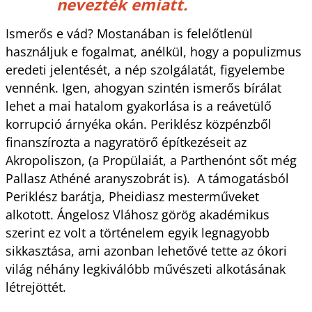
nevezték emiatt.
Ismerős e vád? Mostanában is felelőtlenül
használjuk e fogalmat, anélkül, hogy a populizmus
eredeti jelentését, a nép szolgálatát, figyelembe
vennénk. Igen, ahogyan szintén ismerős bírálat
lehet a mai hatalom gyakorlása is a reávetülő
korrupció árnyéka okán. Periklész közpénzből
finanszírozta a nagyratörő építkezéseit az
Akropoliszon, (a Propülaiát, a Parthenónt sőt még
Pallasz Athéné aranyszobrát is). A támogatásból
Periklész barátja, Pheidiasz mesterműveket
alkotott. Ángelosz Vláhosz görög akadémikus
szerint ez volt a történelem egyik legnagyobb
sikkasztása, ami azonban lehetővé tette az ókori
világ néhány legkiválóbb művészeti alkotásának
létrejöttét.