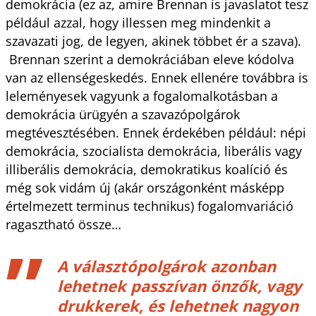
demokrácia (ez az, amire Brennan is javaslatot tesz
például azzal, hogy illessen meg mindenkit a
szavazati jog, de legyen, akinek többet ér a szava).
Brennan szerint a demokráciában eleve kódolva
van az ellenségeskedés. Ennek ellenére továbbra is
leleményesek vagyunk a fogalomalkotásban a
demokrácia ürügyén a szavazópolgárok
megtévesztésében. Ennek érdekében például: népi
demokrácia, szocialista demokrácia, liberális vagy
illiberális demokrácia, demokratikus koalíció és
még sok vidám új (akár országonként másképp
értelmezett terminus technikus) fogalomvariáció
ragasztható össze…
A választópolgárok azonban
lehetnek passzívan önzők, vagy
drukkerek, és lehetnek nagyon