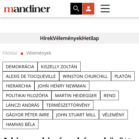
Hírek
Vélemények
Hetilap
Főoldal
Vélemények
⬤
DEMOKRÁCIA
KISZELLY ZOLTÁN
ALEXIS DE TOCQUEVILLE
WINSTON CHURCHILL
PLATÓN
HIERARCHIA
JOHN HENRY NEWMAN
POLITIKAI FILOZÓFIA
MARTIN HEIDEGGER
REND
LÁNCZI ANDRÁS
TERMÉSZETTÖRVÉNY
GÁGYOR PÉTER IMRE
JOHN STUART MILL
VÉLEMÉNY
HAMVAS BÉLA