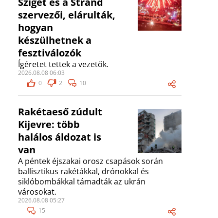
Sziget és a Strand
szervezői, elárulták,
hogyan
készülhetnek a
fesztiválozók
Ígéretet tettek a vezetők.
2026.08.08 06:03
0
2
10
Rakétaeső zúdult
Kijevre: több
halálos áldozat is
van
A péntek éjszakai orosz csapások során
ballisztikus rakétákkal, drónokkal és
siklóbombákkal támadták az ukrán
városokat.
2026.08.08 05:27
15