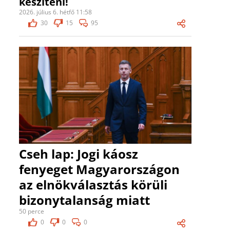
készíteni!
2026. július 6. hétfő 11:58
30
15
95
Cseh lap: Jogi káosz
fenyeget Magyarországon
az elnökválasztás körüli
bizonytalanság miatt
50 perce
0
0
0