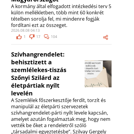
A kormány által elfogadott intézkedési terv 5
külön mellékletben, több mint 60 konkrét
tételben sorolja fel, mi mindenre fogják
fordítani ezt az összeget.
2026.08.08 04:13
1
17
104
Szívhangrendelet:
behisztizett a
szemlélekes-tiszás
Szőnyi Szilárd az
életpártiak nyílt
levelén
A Szemlélek főszerkesztője ferdít, torzít és
manipulál az életpárti szervezetek
szívhangrendelet-párti nyílt levele kapcsán,
amelyet azután fogalmaztak meg, hogy nem
vették be őket a rendeletről szóló
„társadalmi egyeztetésbe”. Szilvay Gergely