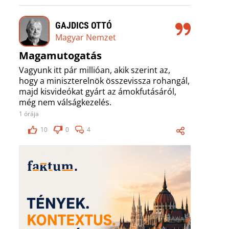
GAJDICS OTTÓ
Magyar Nemzet
Magamutogatás
Vagyunk itt pár millióan, akik szerint az,
hogy a miniszterelnök összevissza rohangál,
majd kisvideókat gyárt az ámokfutásáról,
még nem válságkezelés.
1 órája
10
0
4