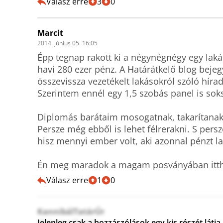
Válasz erre
3
0
Marcit
2014. június 05. 16:05
Épp tegnap rakott ki a négynégnégy egy laká
havi 280 ezer pénz. A Határátkelő blog bejeg
összevissza vezetékelt lakásokról szóló hírad
Szerintem ennél egy 1,5 szobás panel is soks
Diplomás barátaim mosogatnak, takarítanak.
Persze még ebből is lehet félrerakni. S persz
hisz mennyi ember volt, aki azonnal pénzt la
Én meg maradok a magam posványában ittho
Válasz erre
1
0
KannibálTatárÚr
Jelenleg csak a hozzászólások egy kis részét lát
2014. június 05. 13:10