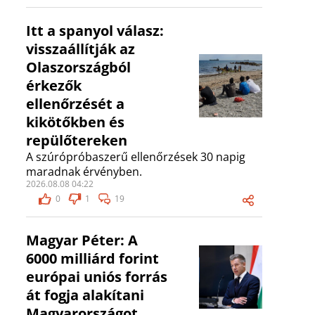
Itt a spanyol válasz:
visszaállítják az
Olaszországból
érkezők
ellenőrzését a
kikötőkben és
repülőtereken
A szúrópróbaszerű ellenőrzések 30 napig
maradnak érvényben.
2026.08.08 04:22
0
1
19
Magyar Péter: A
6000 milliárd forint
európai uniós forrás
át fogja alakítani
Magyarországot