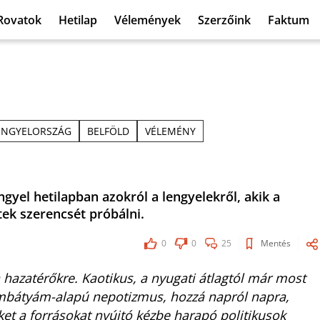
Rovatok
Hetilap
Vélemények
Szerzőink
Faktum
ENGYELORSZÁG
BELFÖLD
VÉLEMÉNY
ngyel hetilapban azokról a lengyelekről, akik a
ek szerencsét próbálni.
0
0
25
Mentés
hazatérőkre. Kaotikus, a nyugati átlagtól már most
ambátyám-alapú nepotizmus, hozzá napról napra,
ket a forrásokat nyújtó kézbe harapó politikusok