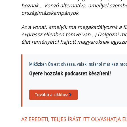
hoznak... Vonzó alternatíva, amellyel szembe
országimázskampányok.
Az a vonat, amelyik ma megakadályozná a fi
expressz ellenben tömve van...) Dolgozni mo
élet reményétől hajtott magyaroknak egysze
Miközben Ön ezt olvassa, valaki máshol már kattintott
Gyere hozzánk podcastet készíteni!
Tovább a cikkhez
AZ EREDETI, TELJES ÍRÁST ITT OLVASHATJA E