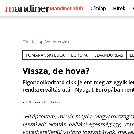
Mandiner Klub
Címlap
Hírek
Főoldal
Vélemények
⬤
POMARANSKI LUCA
EURÓPA
ELVÁNDORLÁS
L
Vissza, de hova?
Elgondolkodtató cikk jelent meg az egyik le
rendszerváltás után Nyugat-Európába ment
2014. június 05. 12:06
„
Elképzeltem, mi vár majd a Magyarországra 
leszakadt oktatás, balkáni egészségügy, ur
követhetetlenül változó jogszabályok, melye