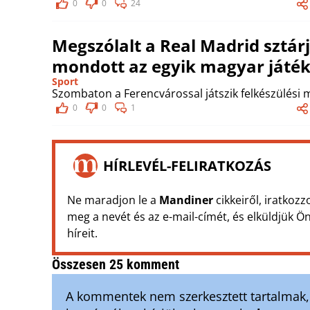
0
0
24
Megszólalt a Real Madrid sztár
mondott az egyik magyar játék
Sport
Szombaton a Ferencvárossal játszik felkészülési 
0
0
1
HÍRLEVÉL-FELIRATKOZÁS
Ne maradjon le a
Mandiner
cikkeiről, iratkozz
meg a nevét és az e-mail-címét, és elküldjük 
híreit.
Összesen 25 komment
A kommentek nem szerkesztett tartalmak, t