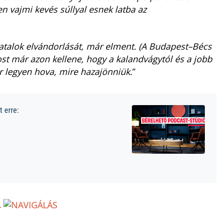
n vajmi kevés súllyal esnek latba az
atalok elvándorlását, már elment. (A Budapest–Bécs
st már azon kellene, hogy a kalandvágytól és a jobb
r legyen hova, mire hazajönniük.
”
 erre:
L