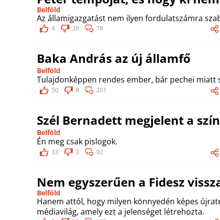
Belföld
Az államigazgatást nem ilyen fordulatszámra szab
4
39
78
Baka András az új államfő
Belföld
Tulajdonképpen rendes ember, bár pechei miatt s
50
8
201
Szél Bernadett megjelent a szí
Belföld
Én meg csak pislogok.
33
3
92
Nem egyszerűen a Fidesz vissza
Belföld
Hanem attól, hogy milyen könnyedén képes újrate
médiavilág, amely ezt a jelenséget létrehozta.