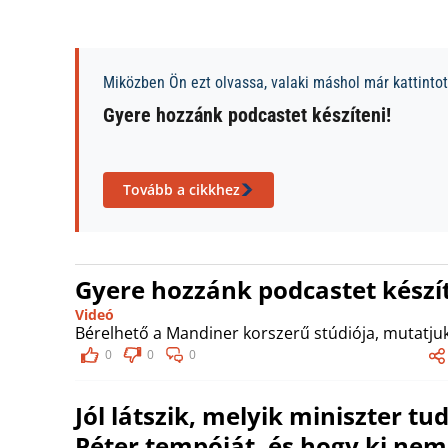
Miközben Ön ezt olvassa, valaki máshol már kattintott
Gyere hozzánk podcastet készíteni!
Tovább a cikkhez
Gyere hozzánk podcastet készít
Videó
Bérelhető a Mandiner korszerű stúdiója, mutatjuk
0
0
0
Jól látszik, melyik miniszter t
Péter tempóját, és hogy ki nem