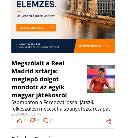
Megszólalt a Real
Madrid sztárja:
meglepő dolgot
mondott az egyik
magyar játékosról
Szombaton a Ferencvárossal játszik
felkészülési meccset a spanyol sztárcsapat.
2026.08.08 07:44
0
0
0