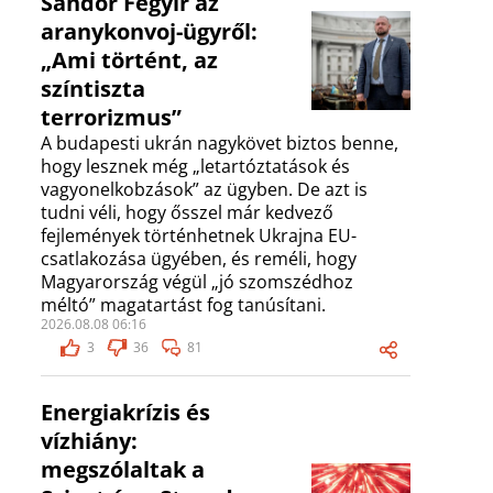
Sándor Fegyir az
aranykonvoj-ügyről:
„Ami történt, az
színtiszta
terrorizmus”
A budapesti ukrán nagykövet biztos benne,
hogy lesznek még „letartóztatások és
vagyonelkobzások” az ügyben. De azt is
tudni véli, hogy ősszel már kedvező
fejlemények történhetnek Ukrajna EU-
csatlakozása ügyében, és reméli, hogy
Magyarország végül „jó szomszédhoz
méltó” magatartást fog tanúsítani.
2026.08.08 06:16
3
36
81
Energiakrízis és
vízhiány:
megszólaltak a