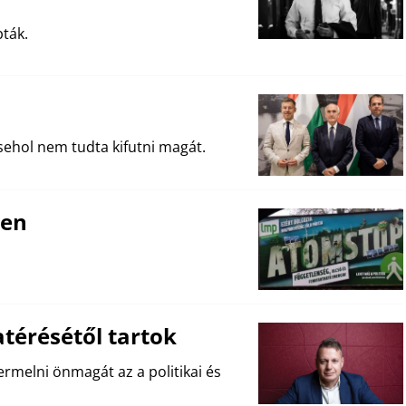
ták.
ehol nem tudta kifutni magát.
nen
térésétől tartok
rmelni önmagát az a politikai és