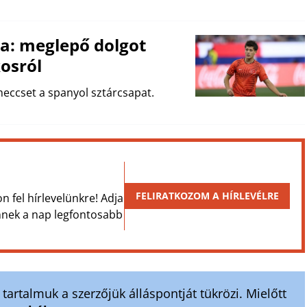
ja: meglepő dolgot
osról
meccset a spanyol sztárcsapat.
FELIRATKOZOM A HÍRLEVÉLRE
on fel hírlevelünkre! Adja
Önnek a nap legfontosabb
artalmuk a szerzőjük álláspontját tükrözi. Mielőtt