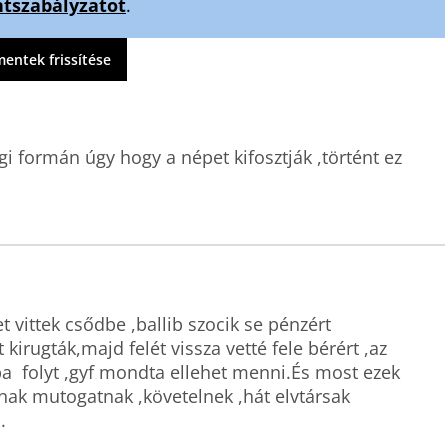
szabályzatot
.
ntek frissítése
 formán úgy hogy a népet kifosztják ,történt ez  
 vittek csődbe ,ballib szocik se pénzért 
kirugták,majd felét vissza vetté fele bérért ,az 
  folyt ,gyf mondta ellehet menni.És most ezek    
k mutogatnak ,követelnek ,hát elvtársak  
.