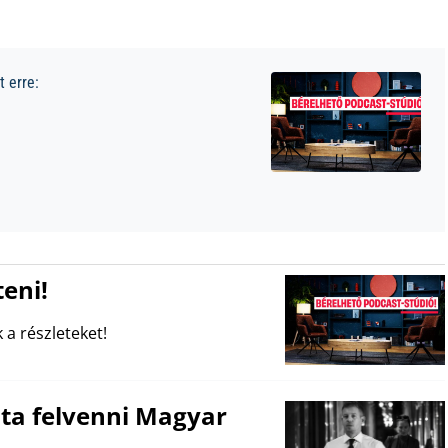
 erre:
eni!
 a részleteket!
udta felvenni Magyar