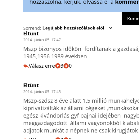
hozzászólna, kérjük, olvassa el a
komment
Komme
Sorrend:
Eltünt
2014. június 05. 17:47
Mszp bizonyos időkön  fordítanak a gazdasági
1945,1956 1989 években .
Válasz erre
3
0
Eltünt
2014. június 05. 17:45
Mszp-szdsz 8 éve alatt 1.5 millió munkahelyet
kiprivatizálták az állami cégeket ,munkásokat 
egész kivándorlás gyf bajnai idejében  nagyba
meggazdagodott  állami vagyonokból kiabálna
adjatok munkát a népnek ne csak kirugjátok 