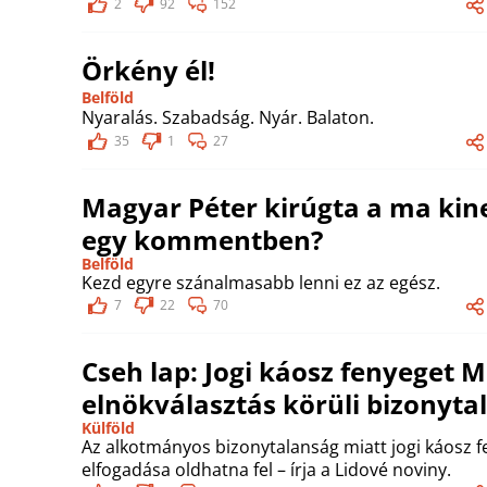
2
92
152
Örkény él!
Belföld
Nyaralás. Szabadság. Nyár. Balaton.
35
1
27
Magyar Péter kirúgta a ma kine
egy kommentben?
Belföld
Kezd egyre szánalmasabb lenni ez az egész.
7
22
70
Cseh lap: Jogi káosz fenyeget 
elnökválasztás körüli bizonyta
Külföld
Az alkotmányos bizonytalanság miatt jogi káosz f
elfogadása oldhatna fel – írja a Lidové noviny.