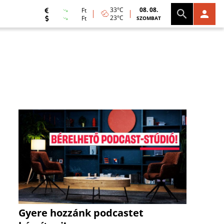
33°C
08. 08.
Ft
23°C
Ft
SZOMBAT
Gyere hozzánk podcastet