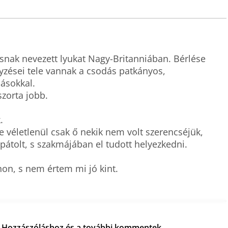
snak nevezett lyukat Nagy-Britanniában. Bérlése 
yzései tele vannak a csodás patkányos, 
ásokkal.

zorta jobb.



e véletlenül csak ő nekik nem volt szerencséjük, 
pátolt, s szakmájában el tudott helyezkedni.

n, s nem értem mi jó kint.
ja. Hozzászóláshoz és a további kommentek