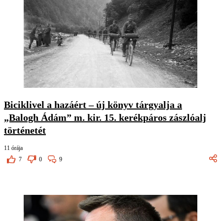
Biciklivel a hazáért – új könyv tárgyalja a
„Balogh Ádám” m. kir. 15. kerékpáros zászlóalj
történetét
11 órája
7
0
9