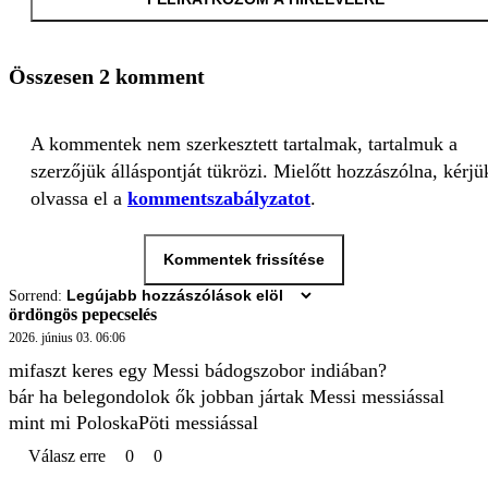
Összesen 2 komment
A kommentek nem szerkesztett tartalmak, tartalmuk a
szerzőjük álláspontját tükrözi. Mielőtt hozzászólna, kérjü
olvassa el a
kommentszabályzatot
.
Kommentek frissítése
Sorrend:
ördöngös pepecselés
2026. június 03. 06:06
mifaszt keres egy Messi bádogszobor indiában?

bár ha belegondolok ők jobban jártak Messi messiással 
mint mi PoloskaPöti messiással
Válasz erre
0
0