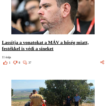
Lassítja a vonatokat a MÁV a hőség miatt,
festékkel is védi a síneket
11 órája
1
8
37