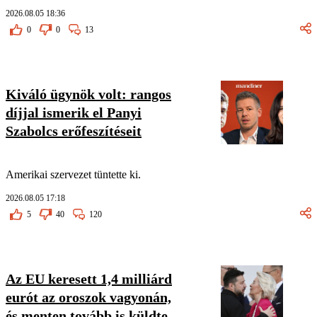
2026.08.05 18:36
0
0
13
Kiváló ügynök volt: rangos
díjjal ismerik el Panyi
Szabolcs erőfeszítéseit
Amerikai szervezet tüntette ki.
2026.08.05 17:18
5
40
120
Az EU keresett 1,4 milliárd
eurót az oroszok vagyonán,
és menten tovább is küldte