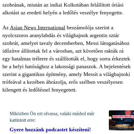
szobrának, miután az indiai Kolkotában felállított óriási
alkotást az eredeti helyén a ledőlés veszélye fenyegette.
Az
Asian News International
beszámolója szerint a
nyolcszoros aranylabdás és világbajnok argentin sztár
szobrát, amelyet tavaly decemberben, Messi látogatásához
időzítve állítottak fel a városban, azt követően rakták rá
egy hatalmas trélerre és szállították el, hogy sorra érkeztek
be a helyi hatósághoz a lakossági panaszok. A bejelentések
szerint a gigantikus építmény, amely Messit a világbajnoki
trófeával a kezében ábrázolja, erős szélben veszélyesen
kilengett és ledőléssel fenyegetett.
Miközben Ön ezt olvassa, valaki máshol már
kattintott erre:
Gyere hozzánk podcastet készíteni!