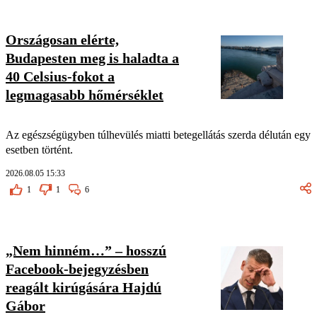
Országosan elérte,
Budapesten meg is haladta a
40 Celsius-fokot a
legmagasabb hőmérséklet
Az egészségügyben túlhevülés miatti betegellátás szerda délután egy
esetben történt.
2026.08.05 15:33
1
1
6
„Nem hinném…” – hosszú
Facebook-bejegyzésben
reagált kirúgására Hajdú
Gábor