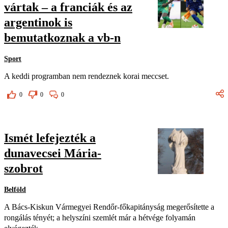
vártak – a franciák és az
argentinok is
bemutatkoznak a vb-n
Sport
A keddi programban nem rendeznek korai meccset.
0
0
0
Ismét lefejezték a
dunavecsei Mária-
szobrot
Belföld
A Bács-Kiskun Vármegyei Rendőr-főkapitányság megerősítette a
rongálás tényét; a helyszíni szemlét már a hétvége folyamán