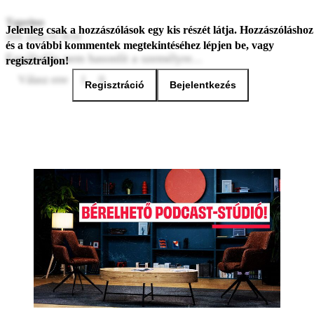
Tapeino
Jelenleg csak a hozzászólások egy kis részét látja. Hozzászóláshoz
2026. június 03. 06:04
és a további kommentek megtekintéséhez lépjen be, vagy
Egyáltalán nem hasonlít a személyre...
regisztráljon!
Válasz erre
1
0
Regisztráció
Bejelentkezés