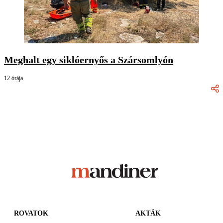
Meghalt egy siklóernyős a Szársomlyón
12 órája
ROVATOK
AKTÁK