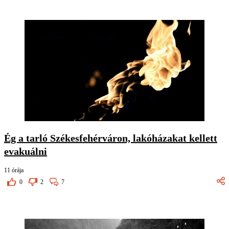
Ég a tarló Székesfehérváron, lakóházakat kellett
evakuálni
11 órája
0
2
7