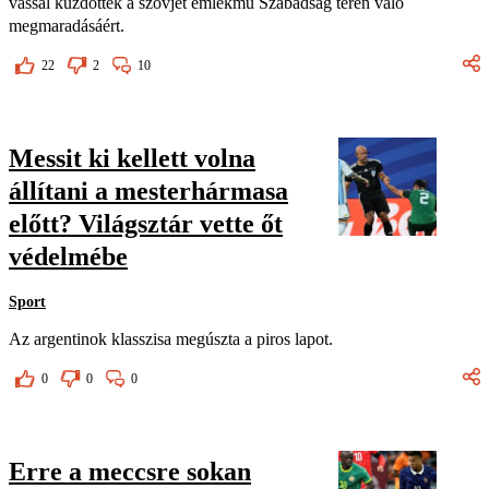
vassal küzdöttek a szovjet emlékmű Szabadság téren való
megmaradásáért.
22
2
10
Messit ki kellett volna
állítani a mesterhármasa
előtt? Világsztár vette őt
védelmébe
Sport
Az argentinok klasszisa megúszta a piros lapot.
0
0
0
Erre a meccsre sokan