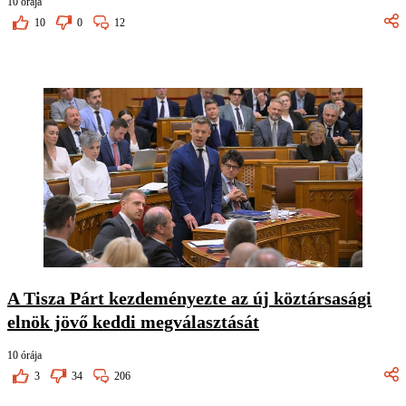
10 órája
10
0
12
A Tisza Párt kezdeményezte az új köztársasági
elnök jövő keddi megválasztását
10 órája
3
34
206