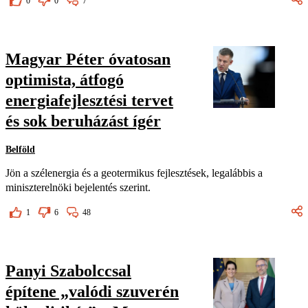
0
0
7
Magyar Péter óvatosan
optimista, átfogó
energiafejlesztési tervet
és sok beruházást ígér
Belföld
Jön a szélenergia és a geotermikus fejlesztések, legalábbis a
miniszterelnöki bejelentés szerint.
1
6
48
Panyi Szabolccsal
építene „valódi szuverén