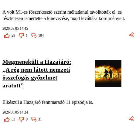
A volt M1-es főszerkesztő szerint méltatlanul távolították el, és
részletesen ismertette a kinevezése, majd leváltása körülményeit.
2026.08.05 14:45
28
1
104
Megmenekült a Hazajáró:
„A rég nem látott nemzeti
összefogás győzelmet
aratott”
Elkészül a Hazajáró fennmaradó 11 epizódja is.
2026.08.05 14:24
53
0
31