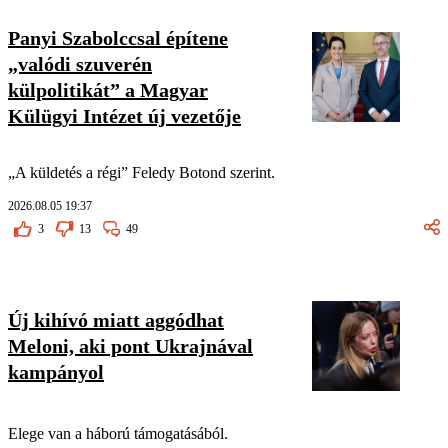
Panyi Szabolccsal építene
„valódi szuverén
külpolitikát” a Magyar
Külügyi Intézet új vezetője
„A küldetés a régi” Feledy Botond szerint.
2026.08.05 19:37
3
13
49
Új kihívó miatt aggódhat
Meloni, aki pont Ukrajnával
kampányol
Elege van a háború támogatásából.