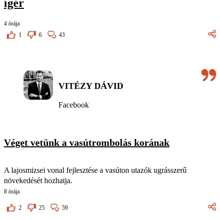
ígér
4 órája
1
6
43
VITÉZY DÁVID
Facebook
Véget vetünk a vasútrombolás korának
A lajosmizsei vonal fejlesztése a vasúton utazók ugrásszerű
növekedését hozhatja.
8 órája
2
25
59