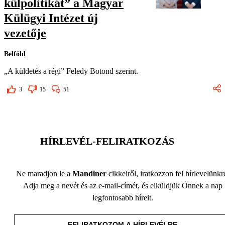
külpolitikát” a Magyar
Külügyi Intézet új
vezetője
Belföld
„A küldetés a régi” Feledy Botond szerint.
3
15
51
HÍRLEVÉL-FELIRATKOZÁS
Ne maradjon le a
Mandiner
cikkeiről, iratkozzon fel hírlevelünkr
Adja meg a nevét és az e-mail-címét, és elküldjük Önnek a nap
legfontosabb híreit.
FELIRATKOZOM A HÍRLEVÉLRE