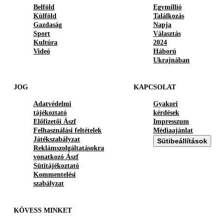
Belföld
Egymillió
Külföld
Találkozás
Gazdaság
Napja
Sport
Választás
Kultúra
2024
Videó
Háború
Ukrajnában
JOG
KAPCSOLAT
Adatvédelmi
Gyakori
tájékoztató
kérdések
Előfizetői Ászf
Impresszum
Felhasználási feltételek
Médiaajánlat
Játékszabályzat
Sütibeállítások
Reklámszolgáltatásokra
vonatkozó Ászf
Sütitájékoztató
Kommentelési
szabályzat
KÖVESS MINKET