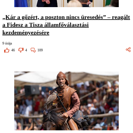
„Kár a gőzért, a poszton nincs üresedés” – reagált
a Fidesz a Tisza államfőválasztási
kezdeményezésére
9 órája
46
4
109