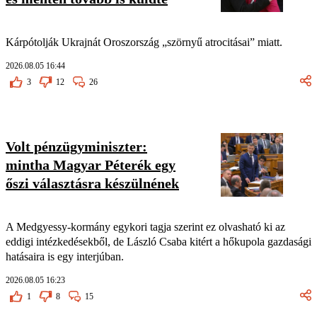
Kárpótolják Ukrajnát Oroszország „szörnyű atrocitásai” miatt.
2026.08.05 16:44
3
12
26
Volt pénzügyminiszter:
mintha Magyar Péterék egy
őszi választásra készülnének
A Medgyessy-kormány egykori tagja szerint ez olvasható ki az
eddigi intézkedésekből, de László Csaba kitért a hőkupola gazdasági
hatásaira is egy interjúban.
2026.08.05 16:23
1
8
15