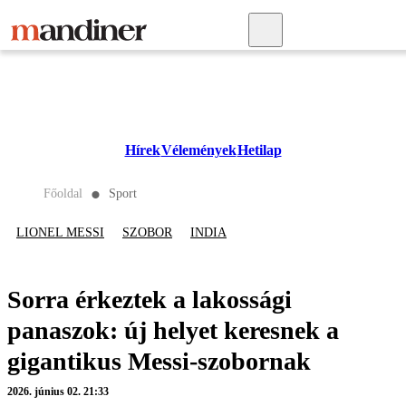
Hírek
Vélemények
Hetilap
Főoldal
Sport
⬤
LIONEL MESSI
SZOBOR
INDIA
Sorra érkeztek a lakossági
panaszok: új helyet keresnek a
gigantikus Messi-szobornak
2026. június 02. 21:33