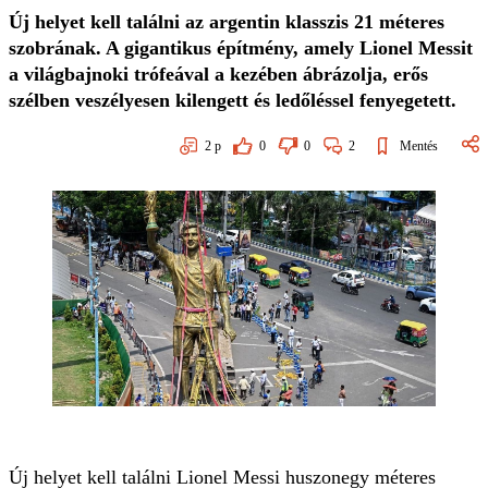
Új helyet kell találni az argentin klasszis 21 méteres
szobrának. A gigantikus építmény, amely Lionel Messit
a világbajnoki trófeával a kezében ábrázolja, erős
szélben veszélyesen kilengett és ledőléssel fenyegetett.
2
p
0
0
2
Mentés
Új helyet kell találni Lionel Messi huszonegy méteres