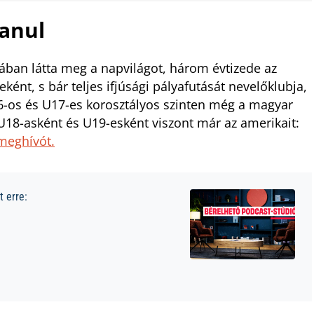
tanul
dában látta meg a napvilágot, három évtizede az
nt, s bár teljes ifjúsági pályafutását nevelőklubja,
16-os és U17-es korosztályos szinten még a magyar
 U18-asként és U19-esként viszont már az amerikait:
 meghívót.
 erre: