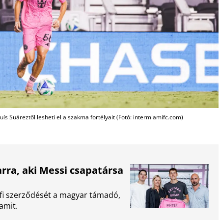
ís Suáreztől lesheti el a szakma fortélyait (Fotó: intermiamifc.com)
ra, aki Messi csapatársa
rofi szerződését a magyar támadó,
iamit.