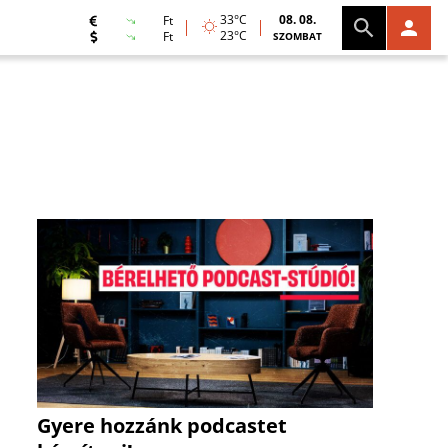
33°C
08. 08.
Ft
23°C
Ft
SZOMBAT
Gyere hozzánk podcastet