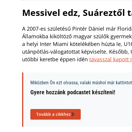
Messivel edz, Suáreztől 
A 2007-es születésű Pintér Dániel már Flori
Államokba kiköltöző magyar szülők gyermekeké
a helyi Inter Miami kötelékében húzta le, U
utánpótlás-válogatottat képviselte. Később,
utóbbi keretbe éppen idén
tavasszal kapott
Miközben Ön ezt olvassa, valaki máshol már kattintott
Gyere hozzánk podcastet készíteni!
Tovább a cikkhez