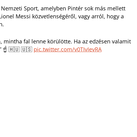
 Nemzeti Sport, amelyben Pintér sok más mellett
 Lionel Messi közvetlenségéről, vagy arról, hogy a
en.
 mintha fal lenne körülötte. Ha az edzésen valamit
” ☝️ 🇭🇺 🇺🇸
pic.twitter.com/v0TIvIevRA