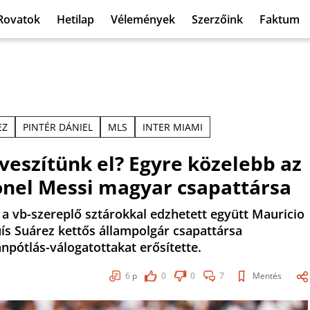
Rovatok
Hetilap
Vélemények
Szerzőink
Faktum
EZ
PINTÉR DÁNIEL
MLS
INTER MIAMI
veszítünk el? Egyre közelebb az
onel Messi magyar csapattársa
 a vb-szereplő sztárokkal edzhetett együtt Mauricio
ís Suárez kettős állampolgár csapattársa
pótlás-válogatottakat erősítette.
6
p
0
0
7
Mentés