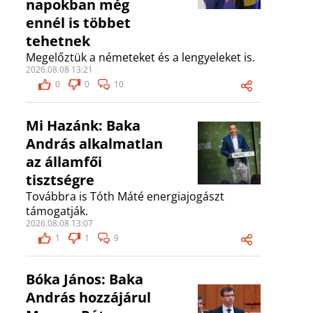
napokban még
ennél is többet
tehetnek
Megelőztük a németeket és a lengyeleket is.
2026.08.08 13:21
0
0
10
Mi Hazánk: Baka
András alkalmatlan
az államfői
tisztségre
Továbbra is Tóth Máté energiajogászt
támogatják.
2026.08.08 13:07
1
1
9
Bóka János: Baka
András hozzájárul