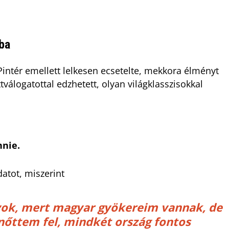
ba
Pintér emellett lelkesen ecsetelte, mekkora élményt
tválogatottal edzhetett, olyan világklasszisokkal
nnie.
datot, miszerint
yok, mert magyar gyökereim vannak, de
nőttem fel, mindkét ország fontos