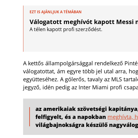
EZT IS AJÁNLJUK A TÉMÁBAN
Válogatott meghívót kapott Messi 
A télen kapott profi szerződést.
A kettős állampolgársággal rendelkező Pinté
válogatottat, ám egyre több jel utal arra, h
együtteséhez. A gólerős, tavaly az MLS tarta
jegyző, idén pedig az Inter Miami profi csa
az amerikaiak szövetségi kapitánya,
felfigyelt, és a napokban
meghívta, h
világbajnokságra készülő nagyválog