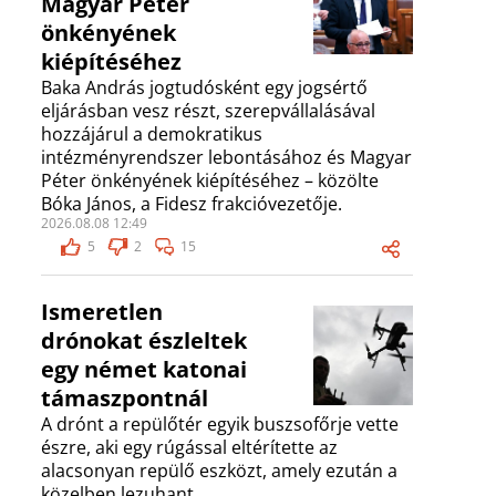
Magyar Péter
önkényének
kiépítéséhez
Baka András jogtudósként egy jogsértő
eljárásban vesz részt, szerepvállalásával
hozzájárul a demokratikus
intézményrendszer lebontásához és Magyar
Péter önkényének kiépítéséhez – közölte
Bóka János, a Fidesz frakcióvezetője.
2026.08.08 12:49
5
2
15
Ismeretlen
drónokat észleltek
egy német katonai
támaszpontnál
A drónt a repülőtér egyik buszsofőrje vette
észre, aki egy rúgással eltérítette az
alacsonyan repülő eszközt, amely ezután a
közelben lezuhant.