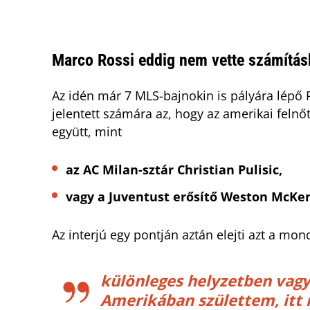
Marco Rossi eddig nem vette számítás
Az idén már 7 MLS-bajnokin is pályára lépő 
jelentett számára az, hogy az amerikai felnőt
együtt, mint
az AC Milan-sztár Christian Pulisic,
vagy a Juventust erősítő Weston McKe
Az interjú egy pontján aztán elejti azt a mon
különleges helyzetben vag
Amerikában születtem, itt 