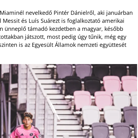
 Miaminél nevelkedő Pintér Dánielről, aki januárban
 Messit és Luís Suárezt is foglalkoztató amerikai
kban ünneplő támadó kezdetben a magyar, később
tottakban játszott, most pedig úgy tűnik, még egy
szinten is az Egyesült Államok nemzeti együttesét