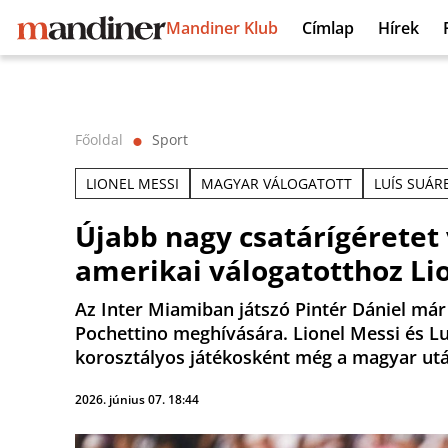
Mandiner Klub
Címlap
Hírek
Főoldal
Sport
⬤
LIONEL MESSI
MAGYAR VÁLOGATOTT
LUÍS SUÁR
Újabb nagy csatárígéretet 
amerikai válogatotthoz Li
Az Inter Miamiban játszó Pintér Dániel már
Pochettino meghívására. Lionel Messi és Lu
korosztályos játékosként még a magyar után
2026. június 07. 18:44