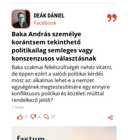
DEÁK DÁNIEL
Facebook
Baka András személye
korántsem tekinthető
politikailag semleges vagy
konszenzusos választásnak
Baka szakmai felkészültségét nehéz vitatni,
de éppen ezért a valódi politikai kérdés
most az: alkalmas lehet-e a nemzet
egységének megtestesítésére egy ennyire
konfliktusos politikai és közéleti múlttal
rendelkező jelölt?
1 órája
3
4
57