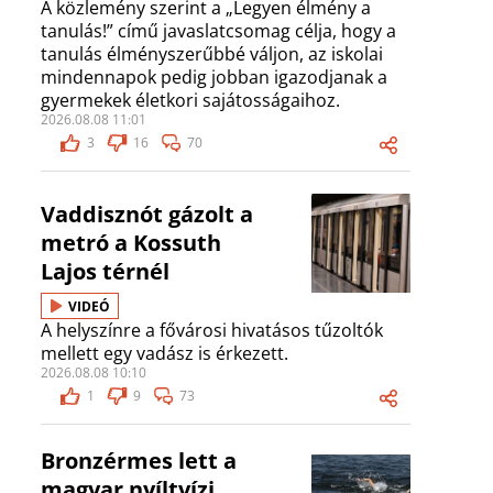
A közlemény szerint a „Legyen élmény a
tanulás!” című javaslatcsomag célja, hogy a
tanulás élményszerűbbé váljon, az iskolai
mindennapok pedig jobban igazodjanak a
gyermekek életkori sajátosságaihoz.
2026.08.08 11:01
3
16
70
Vaddisznót gázolt a
metró a Kossuth
Lajos térnél
VIDEÓ
A helyszínre a fővárosi hivatásos tűzoltók
mellett egy vadász is érkezett.
2026.08.08 10:10
1
9
73
Bronzérmes lett a
magyar nyíltvízi