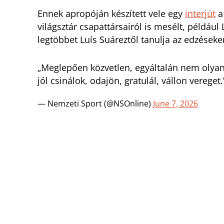
Ennek apropóján készített vele egy
interjút
a
világsztár csapattársairól is mesélt, például
legtöbbet Luís Suáreztől tanulja az edzések
„Meglepően közvetlen, egyáltalán nem olyan,
jól csinálok, odajön, gratulál, vállon vereget.
— Nemzeti Sport (@NSOnline)
June 7, 2026