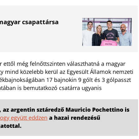
magyar csapattársa
r ettől még felnőttszinten választhatná a magyar
ogy mind közelebb kerül az Egyesült Államok nemzeti
lékbajnokságában 17 bajnokin 9 gólt és 3 gólpasszt
patában is bemutatkozó csatárra ugyanis
 az argentin sztáredző Mauricio Pochettino is
ogy együtt eddzen
a hazai rendezésű
atottal.