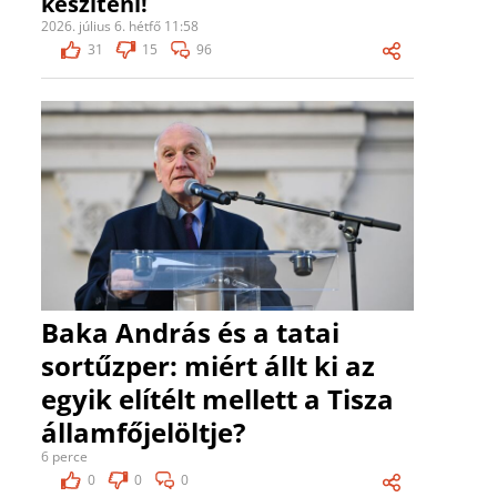
készíteni!
2026. július 6. hétfő 11:58
31
15
96
Baka András és a tatai
sortűzper: miért állt ki az
egyik elítélt mellett a Tisza
államfőjelöltje?
6 perce
0
0
0