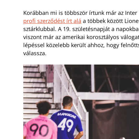
Korábban mi is többször írtunk már az Inter
profi szerződést írt alá
a többek között Lionel
sztárklubbal. A 19. születésnapját a napo
viszont már az amerikai korosztályos váloga
lépéssel közelebb került ahhoz, hogy felnőtt
válassza.