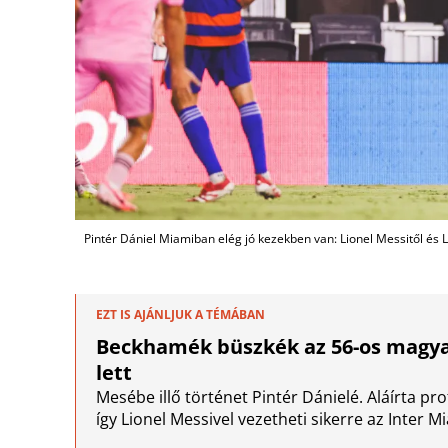
Pintér Dániel Miamiban elég jó kezekben van: Lionel Messitől és Lu
EZT IS AJÁNLJUK A TÉMÁBAN
Beckhamék büszkék az 56-os magyar
lett
Mesébe illő történet Pintér Dánielé. Aláírta p
így Lionel Messivel vezetheti sikerre az Inter M