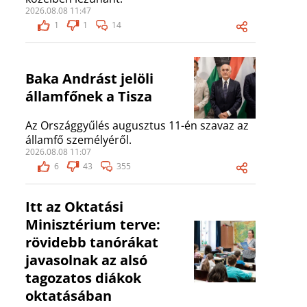
2026.08.08 11:47
1
1
14
Baka Andrást jelöli
államfőnek a Tisza
Az Országgyűlés augusztus 11-én szavaz az
államfő személyéről.
2026.08.08 11:07
6
43
355
Itt az Oktatási
Minisztérium terve:
rövidebb tanórákat
javasolnak az alsó
tagozatos diákok
oktatásában