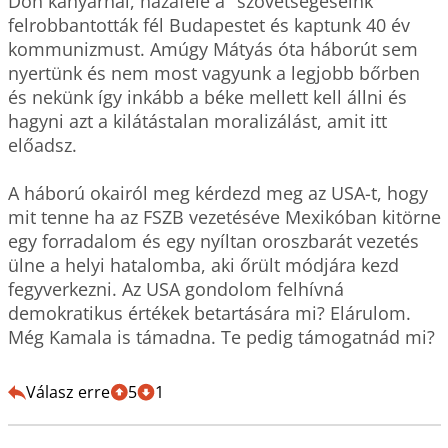
Don kanyarnál, hazafele a "szövetségeseink" 
felrobbantották fél Budapestet és kaptunk 40 év 
kommunizmust. Amúgy Mátyás óta háborút sem 
nyertünk és nem most vagyunk a legjobb bőrben 
és nekünk így inkább a béke mellett kell állni és 
hagyni azt a kilátástalan moralizálást, amit itt 
előadsz.

A háború okairól meg kérdezd meg az USA-t, hogy 
mit tenne ha az FSZB vezetéséve Mexikóban kitörne 
egy forradalom és egy nyíltan oroszbarát vezetés 
ülne a helyi hatalomba, aki őrült módjára kezd 
fegyverkezni. Az USA gondolom felhívná 
demokratikus értékek betartására mi? Elárulom. 
Még Kamala is támadna. Te pedig támogatnád mi?

Válasz erre
5
1