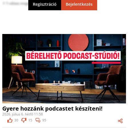
1 válasz megtekintése
Regisztráció
Bejelentkezés
Gyere hozzánk podcastet készíteni!
2026. július 6. hétfő 11:58
30
15
95