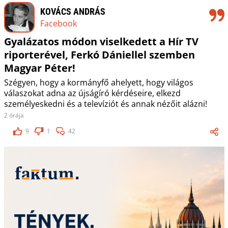
KOVÁCS ANDRÁS
Facebook
Gyalázatos módon viselkedett a Hír TV
riporterével, Ferkó Dániellel szemben
Magyar Péter!
Szégyen, hogy a kormányfő ahelyett, hogy világos
válaszokat adna az újságíró kérdéseire, elkezd
személyeskedni és a televíziót és annak nézőit alázni!
2 órája
9
1
42