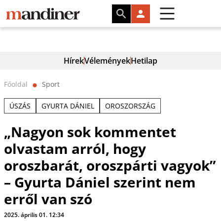
Hírek
Vélemények
Hetilap
Főoldal
Sport
⬤
ÚSZÁS
GYURTA DÁNIEL
OROSZORSZÁG
„Nagyon sok kommentet
olvastam arról, hogy
oroszbarát, oroszpárti vagyok”
– Gyurta Dániel szerint nem
erről van szó
2025. április 01. 12:34