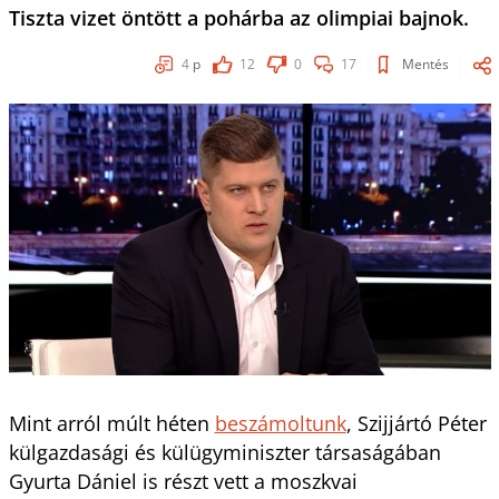
Tiszta vizet öntött a pohárba az olimpiai bajnok.
4
p
12
0
17
Mentés
Mint arról múlt héten
beszámoltunk
, Szijjártó Péter
külgazdasági és külügyminiszter társaságában
Gyurta Dániel is részt vett a moszkvai