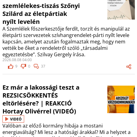
szemlélekes-tiszás Szőnyi
Szilárd az életpártiak
nyílt levelén
A Szemlélek főszerkesztője ferdít, torzít és manipulál az
életpárti szervezetek szívhangrendelet-párti nyílt levele
kapcsán, amelyet azután fogalmaztak meg, hogy nem
vették be őket a rendeletről szóló „társadalmi
egyeztetésbe”. Szilvay Gergely írása.
2026.08.08 04:00
9
0
37
Ez már a lakossági teszt a
REZSICSÖKKENTÉS
eltörlésére? | REAKCIÓ
Hortay Olivérrel (VIDEÓ)
VIDEÓ
Valóban az előző kormány hibája a mostani
energiaválság? Mi lesz a hatósági árakkal? Mi a helyzet a