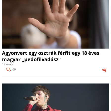
Agyonvert egy osztrák férfit egy 18 éves
magyar „pedofilvadász”
12 órája
99