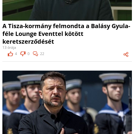
A Tisza-kormány felmondta a Balásy Gyula-
féle Lounge Eventtel kötött
keretszerződését
13 órája
4
0
22