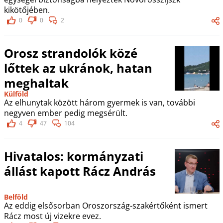
kikötőjében.
0
0
2
Orosz strandolók közé
lőttek az ukránok, hatan
meghaltak
Külföld
Az elhunytak között három gyermek is van, további
negyven ember pedig megsérült.
4
47
104
Hivatalos: kormányzati
állást kapott Rácz András
Belföld
Az eddig elsősorban Oroszország-szakértőként ismert
Rácz most új vizekre evez.