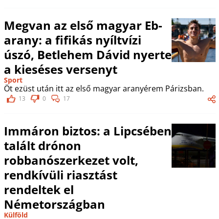
Megvan az első magyar Eb-
arany: a fifikás nyíltvízi
úszó, Betlehem Dávid nyerte
a kieséses versenyt
Sport
Öt ezüst után itt az első magyar aranyérem Párizsban.
13
0
17
Immáron biztos: a Lipcsében
talált drónon
robbanószerkezet volt,
rendkívüli riasztást
rendeltek el
Németországban
Külföld