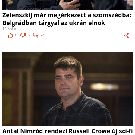
Zelenszkij már megérkezett a szomszédba:
Belgrádban tárgyal az ukrán elnök
13 órája
0
6
24
Antal Nimród rendezi Russell Crowe új sci-fi