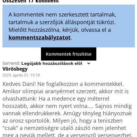
Összesen 17 komment
A kommentek nem szerkesztett tartalmak,
tartalmuk a szerzőjük álláspontját tükrözi.
Mielőtt hozzászólna, kérjük, olvassa el a
kommentszabályzatot
.
Kommentek frissítése
Sorrend:
Vörösbegy
2025. április 01. 15:18
Kedves Dani! Ne foglalkozzon a kommentekkel. 
Amikor olimpiai aranyérmet szerzett, akkor mit is 
olvashattunk: Ha a medence egy méterrel 
hosszabb, akkor nem nyert volna.... Sajnos mindig 
vannak ellendrukkerek. Amúgy tényleg hiányoznak 
az orosz sportolók. Milyen jó, hogy a teniszben 
"csak" a nemzetiségre utaló zászló nem jelenhet 
meg a nevük mellett, de a versenyző versenyezhet. 