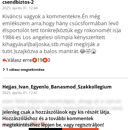
csendbiztos-2
2025. április 01. 12:44
Kiváncsi vagyok a kommentekre.Én még 
emlékszem arra,hogy hány csúcsformában levő 
élsportolót tett tönkre(köztük egy rokonomét is)a 
1984-es Los angelesi olimpia kényszerített 
kihagyása!(baljoska,stb.majd megírják a 
tutit.)szajkózva a balos mantrát.😂🤣🤮
Válasz erre
19
0
1 válasz megtekintése
Hejjas_Ivan_Egyenlo_Banasmod_Szakkollegium
2025. április 01. 12:41
ezen felül teljesen nevetséges, ahogy pl a ciprusi 
sport fellendült, teljesen leplezetlenül orosz nevű 
Jelenleg csak a hozzászólások egy kis részét látja.
sportolókkal
Hozzászóláshoz és a további kommentek
Válasz erre
2
7
megtekintéséhez lépjen be, vagy regisztráljon!