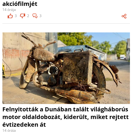
akciófilmjét
14 órája
3
2
3
Felnyitották a Dunában talált világháborús
motor oldaldobozát, kiderült, miket rejtett
évtizedeken át
14 órája