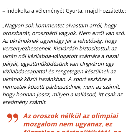
– indokolta a véleményét Gyurta, majd hozzátette:
„Nagyon sok kommentet olvastam arról, hogy
oroszbarát, oroszpárti vagyok. Nem erről van szó.
Az ukránoknak ugyanúgy jár a lehetőség, hogy
versenyezhessenek. Kisvárdán biztosítottuk az
ukrán női kézilabda-válogatott számára a hazai
pályát, együttműködésünk van Ungváron egy
vízilabdacsapattal és rengetegen készülnek az
ukránok közül hazánkban. A sport eszköze a
nemzetek közötti párbeszédnek, nem az számít,
hogy honnan jössz, milyen a vallásod, itt csak az
eredmény számít.
Az oroszok nélkül az olimpiai
mozgalom nem ugyanaz, ez
független a pártpolitikától, ne