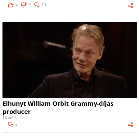
4
0
19
Elhunyt William Orbit Grammy-díjas
producer
14 órája
3