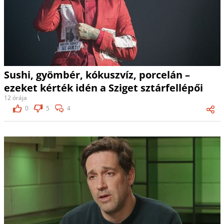
Sushi, gyömbér, kókuszvíz, porcelán –
ezeket kérték idén a Sziget sztárfellépői
12 órája
0
5
4