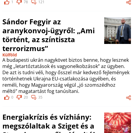
1
78
121
Sándor Fegyir az
aranykonvoj-ügyről: „Ami
történt, az színtiszta
terrorizmus”
Külföld
A budapesti ukrán nagykövet biztos benne, hogy lesznek
még „letartóztatások és vagyonelkobzások” az ügyben.
De azt is tudni véli, hogy ősszel már kedvező fejlemények
történhetnek Ukrajna EU-csatlakozása ügyében, és
reméli, hogy Magyarország végül „jó szomszédhoz
méltó” magatartást fog tanúsítani.
0
20
35
Energiakrízis és vízhiány:
megszólaltak a Sziget és a