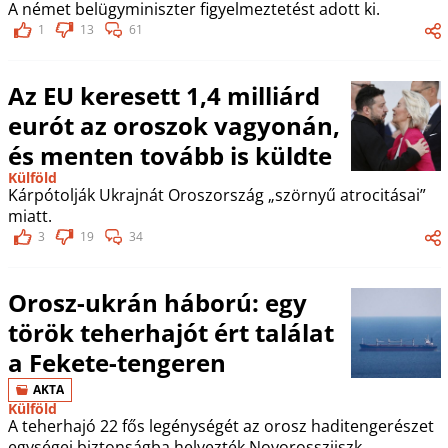
A német belügyminiszter figyelmeztetést adott ki.
1
13
61
Az EU keresett 1,4 milliárd
eurót az oroszok vagyonán,
és menten tovább is küldte
Külföld
Kárpótolják Ukrajnát Oroszország „szörnyű atrocitásai”
miatt.
3
19
34
Orosz-ukrán háború: egy
török teherhajót ért találat
a Fekete-tengeren
AKTA
Külföld
A teherhajó 22 fős legénységét az orosz haditengerészet
egységei biztonságba helyezték Novorosszijszk