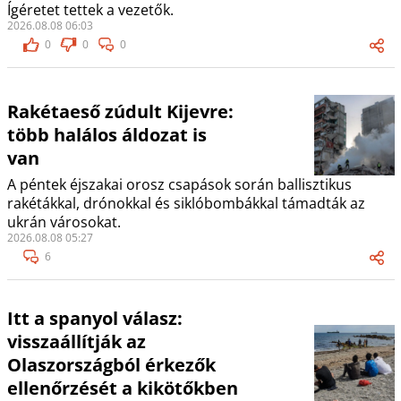
Ígéretet tettek a vezetők.
2026.08.08 06:03
0
0
0
Rakétaeső zúdult Kijevre:
több halálos áldozat is
van
A péntek éjszakai orosz csapások során ballisztikus
rakétákkal, drónokkal és siklóbombákkal támadták az
ukrán városokat.
2026.08.08 05:27
6
Itt a spanyol válasz:
visszaállítják az
Olaszországból érkezők
ellenőrzését a kikötőkben