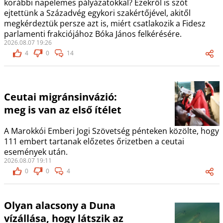
korábbi napelemes pályázatokkal? Ezekről is szót
ejtettünk a Századvég egykori szakértőjével, akitől
megkérdeztük persze azt is, miért csatlakozik a Fidesz
parlamenti frakciójához Bóka János felkérésére.
2026.08.07 19:26
4
0
14
Ceutai migránsinvázió:
meg is van az első ítélet
A Marokkói Emberi Jogi Szövetség pénteken közölte, hogy
111 embert tartanak előzetes őrizetben a ceutai
események után.
2026.08.07 19:11
0
0
4
Olyan alacsony a Duna
vízállása, hogy látszik az