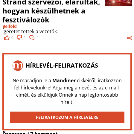
Strand szervezői, elárulták,
hogyan készülhetnek a
fesztiválozók
Belföld
Ígéretet tettek a vezetők.
0
1
4
HÍRLEVÉL-FELIRATKOZÁS
Ne maradjon le a
Mandiner
cikkeiről, iratkozzon
fel hírlevelünkre! Adja meg a nevét és az e-mail-
címét, és elküldjük Önnek a nap legfontosabb
híreit.
FELIRATKOZOM A HÍRLEVÉLRE