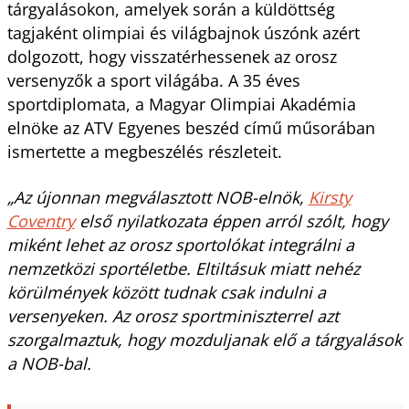
tárgyalásokon, amelyek során a küldöttség
tagjaként olimpiai és világbajnok úszónk azért
dolgozott, hogy visszatérhessenek az orosz
versenyzők a sport világába. A 35 éves
sportdiplomata, a Magyar Olimpiai Akadémia
elnöke az ATV Egyenes beszéd című műsorában
ismertette a megbeszélés részleteit.
„Az újonnan megválasztott NOB-elnök,
Kirsty
Coventry
első nyilatkozata éppen arról szólt, hogy
miként lehet az orosz sportolókat integrálni a
nemzetközi sportéletbe. Eltiltásuk miatt nehéz
körülmények között tudnak csak indulni a
versenyeken. Az orosz sportminiszterrel azt
szorgalmaztuk, hogy mozduljanak elő a tárgyalások
a NOB-bal.