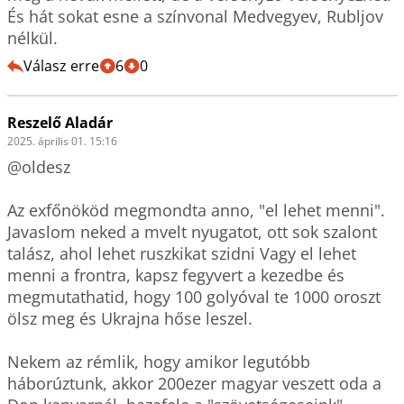
És hát sokat esne a színvonal Medvegyev, Rubljov 
nélkül.
Válasz erre
6
0
Reszelő Aladár
2025. április 01. 15:16
@oldesz

Az exfőnököd megmondta anno, "el lehet menni". 
Javaslom neked a mvelt nyugatot, ott sok szalont 
talász, ahol lehet ruszkikat szidni Vagy el lehet 
menni a frontra, kapsz fegyvert a kezedbe és 
megmutathatid, hogy 100 golyóval te 1000 oroszt 
ölsz meg és Ukrajna hőse leszel.

Nekem az rémlik, hogy amikor legutóbb 
háborúztunk, akkor 200ezer magyar veszett oda a 