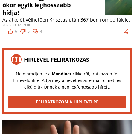
ókor egyik leghosszabb
hídja!
Az átkelőt vélhetően Krisztus után 367-ben rombolták le.
2026.08.07 19:06
6
0
4
HÍRLEVÉL-FELIRATKOZÁS
Ne maradjon le a
Mandiner
cikkeiről, iratkozzon fel
hírlevelünkre! Adja meg a nevét és az e-mail-címét, és
elküldjük Önnek a nap legfontosabb híreit.
FELIRATKOZOM A HÍRLEVÉLRE