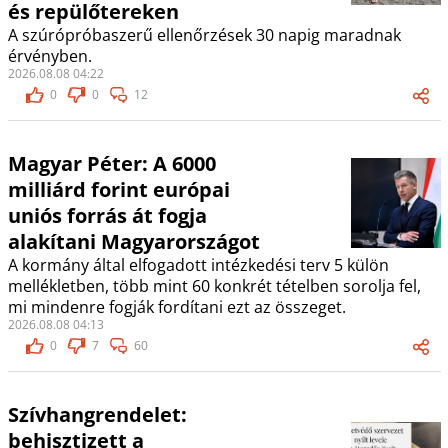
és repülőtereken
A szúrópróbaszerű ellenőrzések 30 napig maradnak
érvényben.
2026.08.08 04:22
0
0
12
Magyar Péter: A 6000
milliárd forint európai
uniós forrás át fogja
alakítani Magyarországot
A kormány által elfogadott intézkedési terv 5 külön
mellékletben, több mint 60 konkrét tételben sorolja fel,
mi mindenre fogják fordítani ezt az összeget.
2026.08.08 04:13
0
7
60
Szívhangrendelet:
behisztizett a