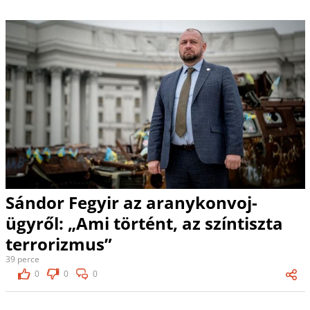
Sándor Fegyir az aranykonvoj-
ügyről: „Ami történt, az színtiszta
terrorizmus”
39 perce
0
0
0