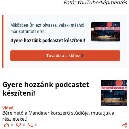
Fotó: YouTube/képmentés
Miközben Ön ezt olvassa, valaki máshol
már kattintott erre:
Gyere hozzánk podcastet készíteni!
Tovább a cikkhez
Gyere hozzánk podcastet
készíteni!
Videó
Bérelhető a Mandiner korszerű stúdiója, mutatjuk a
részleteket!
0
0
0