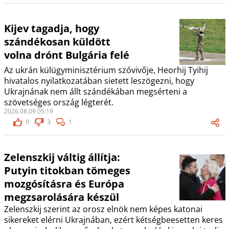
Kijev tagadja, hogy
szándékosan küldött
volna drónt Bulgária felé
Az ukrán külügyminisztérium szóvivője, Heorhij Tyihij
hivatalos nyilatkozatában sietett leszögezni, hogy
Ukrajnának nem állt szándékában megsérteni a
szövetséges ország légterét.
2026.08.09 05:19
0
3
1
Zelenszkij váltig állítja:
Putyin titokban tömeges
mozgósításra és Európa
megzsarolására készül
Zelenszkij szerint az orosz elnök nem képes katonai
sikereket elérni Ukrajnában, ezért kétségbeesetten keres