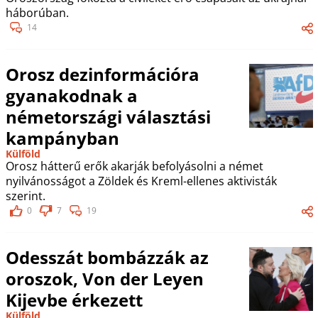
háborúban.
14
Orosz dezinformációra
gyanakodnak a
németországi választási
kampányban
Külföld
Orosz hátterű erők akarják befolyásolni a német
nyilvánosságot a Zöldek és Kreml-ellenes aktivisták
szerint.
0
7
19
Odesszát bombázzák az
oroszok, Von der Leyen
Kijevbe érkezett
Külföld