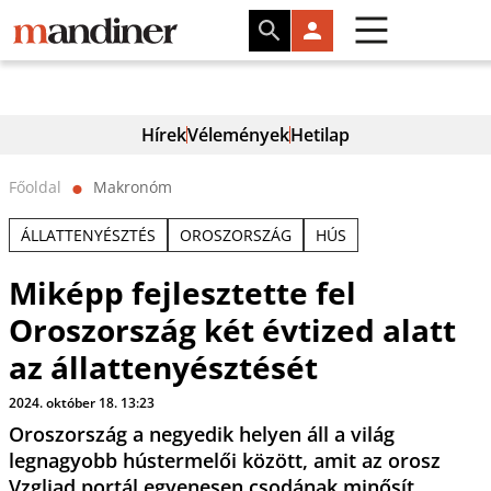
Hírek
Vélemények
Hetilap
Főoldal
Makronóm
⬤
ÁLLATTENYÉSZTÉS
OROSZORSZÁG
HÚS
Miképp fejlesztette fel
Oroszország két évtized alatt
az állattenyésztését
2024. október 18. 13:23
Oroszország a negyedik helyen áll a világ
legnagyobb hústermelői között, amit az orosz
Vzgljad portál egyenesen csodának minősít.