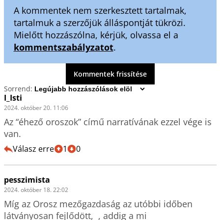
A kommentek nem szerkesztett tartalmak,
tartalmuk a szerzőjük álláspontját tükrözi.
Mielőtt hozzászólna, kérjük, olvassa el a
kommentszabályzatot
.
Kommentek frissítése
Sorrend:
I_Isti
2024. október 20. 11:06
Az “éhező oroszok” című narratívának ezzel vége is 
van. 
Válasz erre
1
0
pesszimista
2024. október 18. 22:02
Míg az Orosz mezőgazdaság az utóbbi időben 
látványosan fejlődött,  , addig a mi 