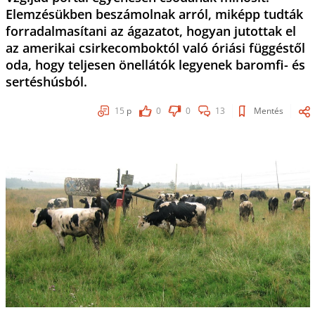
Elemzésükben beszámolnak arról, miképp tudták
forradalmasítani az ágazatot, hogyan jutottak el
az amerikai csirkecomboktól való óriási függéstől
oda, hogy teljesen önellátók legyenek baromfi- és
sertéshúsból.
15
p
0
0
13
Mentés