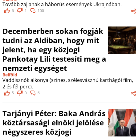
Tovább zajlanak a háborús események Ukrajnában.
6
1
100
Decemberben sokan fogják
tudni az Aldiban, hogy mit
jelent, ha egy közjogi
Pankotay Lili testesíti meg a
nemzeti egységet
Belföld
Vaddisznók alkonya (színes, szélesvásznú karthágói film,
2 és fél perc).
5
0
6
Tarjányi Péter: Baka András
köztársasági elnöki jelölése
négyszeres közjogi