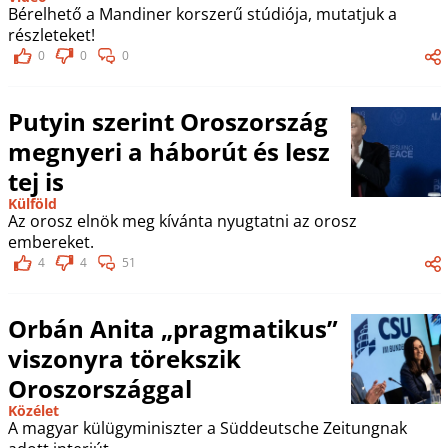
Bérelhető a Mandiner korszerű stúdiója, mutatjuk a
részleteket!
0
0
0
Putyin szerint Oroszország
megnyeri a háborút és lesz
tej is
Külföld
Az orosz elnök meg kívánta nyugtatni az orosz
embereket.
4
4
51
Orbán Anita „pragmatikus”
viszonyra törekszik
Oroszországgal
Közélet
A magyar külügyminiszter a Süddeutsche Zeitungnak