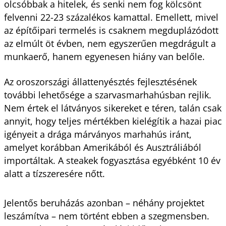
olcsóbbak a hitelek, és senki nem fog kölcsönt
felvenni 22-23 százalékos kamattal. Emellett, mivel
az építőipari termelés is csaknem megduplázódott
az elmúlt öt évben, nem egyszerűen megdrágult a
munkaerő, hanem egyenesen hiány van belőle.
Az oroszországi állattenyésztés fejlesztésének
további lehetősége a szarvasmarhahúsban rejlik.
Nem értek el látványos sikereket e téren, talán csak
annyit, hogy teljes mértékben kielégítik a hazai piac
igényeit a drága márványos marhahús iránt,
amelyet korábban Amerikából és Ausztráliából
importáltak. A steakek fogyasztása egyébként 10 év
alatt a tízszeresére nőtt.
Jelentős beruházás azonban – néhány projektet
leszámítva – nem történt ebben a szegmensben.