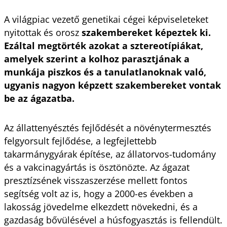
A világpiac vezető genetikai cégei képviseleteket
nyitottak és orosz
szakembereket képeztek ki.
Ezáltal megtörték azokat a sztereotípiákat,
amelyek szerint a kolhoz parasztjának a
munkája piszkos és a tanulatlanoknak való,
ugyanis nagyon képzett szakembereket vontak
be az ágazatba.
Az állattenyésztés fejlődését a növénytermesztés
felgyorsult fejlődése, a legfejlettebb
takarmánygyárak építése, az állatorvos-tudomány
és a vakcinagyártás is ösztönözte. Az ágazat
presztízsének visszaszerzése mellett fontos
segítség volt az is, hogy a 2000-es években a
lakosság jövedelme elkezdett növekedni, és a
gazdaság bővülésével a húsfogyasztás is fellendült.