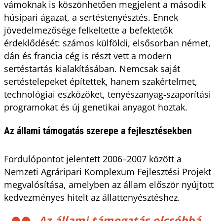
vámoknak is köszönhetően megjelent a második
húsipari ágazat, a sertéstenyésztés. Ennek
jövedelmezősége felkeltette a befektetők
érdeklődését: számos külföldi, elsősorban német,
dán és francia cég is részt vett a modern
sertéstartás kialakításában. Nemcsak saját
sertéstelepeket építettek, hanem szakértelmet,
technológiai eszközöket, tenyészanyag-szaporítási
programokat és új genetikai anyagot hoztak.
Az állami támogatás szerepe a fejlesztésekben
Fordulópontot jelentett 2006–2007 között a
Nemzeti Agráripari Komplexum Fejlesztési Projekt
megvalósítása, amelyben az állam először nyújtott
kedvezményes hitelt az állattenyésztéshez.
Az állami támogatás olcsóbbá