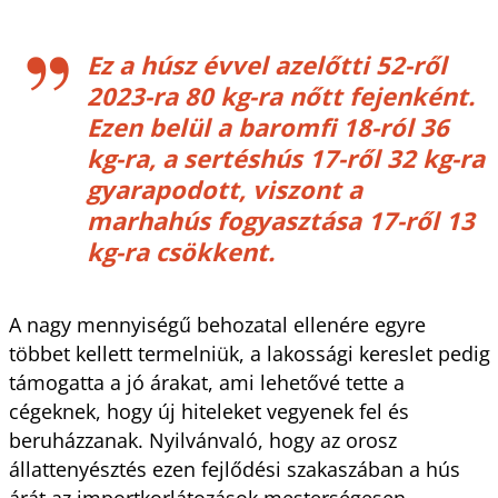
Ez a húsz évvel azelőtti 52-ről
2023-ra 80 kg-ra nőtt fejenként.
Ezen belül a baromfi 18-ról 36
kg-ra, a sertéshús 17-ről 32 kg-ra
gyarapodott, viszont a
marhahús fogyasztása 17-ről 13
kg-ra csökkent.
A nagy mennyiségű behozatal ellenére egyre
többet kellett termelniük, a lakossági kereslet pedig
támogatta a jó árakat, ami lehetővé tette a
cégeknek, hogy új hiteleket vegyenek fel és
beruházzanak. Nyilvánvaló, hogy az orosz
állattenyésztés ezen fejlődési szakaszában a hús
árát az importkorlátozások mesterségesen