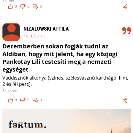
1 órája
0
0
0
NIZALOWSKI ATTILA
Facebook
Decemberben sokan fogják tudni az
Aldiban, hogy mit jelent, ha egy közjogi
Pankotay Lili testesíti meg a nemzeti
egységet
Vaddisznók alkonya (színes, szélesvásznú karthágói film,
2 és fél perc).
54 perce
0
0
0