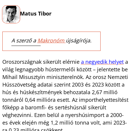
Matus Tibor
A szerző a
Makronóm
újságírója.
Oroszországnak sikerült elérnie
a negyedik helyet
a
világ legnagyobb hústermelői között – jelentette be
Mihail Misusztyin miniszterelnök. Az orosz Nemzeti
Hússzövetség adatai szerint 2003 és 2023 között a
hús és húskészítmények behozatala 2,67 millió
tonnáról 0,64 millióra esett. Az importhelyettesítést
főképp a baromfi- és sertéshúsnál sikerült
véghezvinni. Ezen belül a nyershúsimport a 2000-
es évek elején még 1,2 millió tonna volt, ami 2023-
ra 0,23 millióra csökkent.