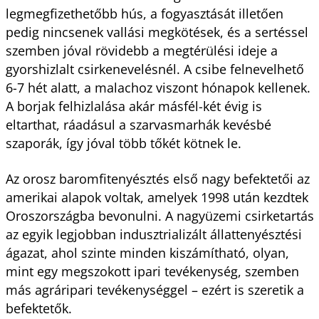
legmegfizethetőbb hús, a fogyasztását illetően
pedig nincsenek vallási megkötések, és a sertéssel
szemben jóval rövidebb a megtérülési ideje a
gyorshizlalt csirkenevelésnél. A csibe felnevelhető
6-7 hét alatt, a malachoz viszont hónapok kellenek.
A borjak felhizlalása akár másfél-két évig is
eltarthat, ráadásul a szarvasmarhák kevésbé
szaporák, így jóval több tőkét kötnek le.
Az orosz baromfitenyésztés első nagy befektetői az
amerikai alapok voltak, amelyek 1998 után kezdtek
Oroszországba bevonulni. A nagyüzemi csirketartás
az egyik legjobban indusztrializált állattenyésztési
ágazat, ahol szinte minden kiszámítható, olyan,
mint egy megszokott ipari tevékenység, szemben
más agráripari tevékenységgel – ezért is szeretik a
befektetők.