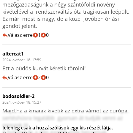
mezőgazdaságunk a négy szántóföldi növény 
kivételével a  rendszerváltás óta tragikusan leépült. 
Ez már  most is nagy, de a közel jövőben óriási 
gondot jelent.
Válasz erre
1
0
altercat1
2024. október 18. 17:59
Ezt a büdös kurvát kéretik törölni!
Válasz erre
2
0
bodosoldier-2
2024. október 18. 15:27
Majd,ha a kinaiak kivetik az extra vámot az európai 
sertéshúsra legalább  gyorsan át tudják venni az 
oroszok.)))

Jelenleg csak a hozzászólások egy kis részét látja.
A holland és a dán gazdák meg beszarnak 