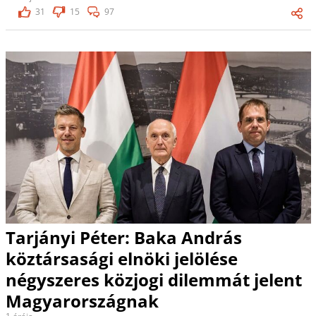
31
15
97
Tarjányi Péter: Baka András
köztársasági elnöki jelölése
négyszeres közjogi dilemmát jelent
Magyarországnak