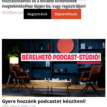
Hozzászóláshoz és a további kommentek
örömükbe.Vagy felgyujtják az EU épületeit.
megtekintéséhez lépjen be, vagy regisztráljon!
Válasz erre
7
1
Regisztráció
Bejelentkezés
Gyere hozzánk podcastet készíteni!
2026. július 6. hétfő 11:58