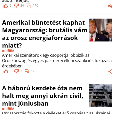
adott interjút.
2
34
170
Amerikai büntetést kaphat
Magyarország: brutális vám
az orosz energiaforrások
miatt?
Külföld
Amerikai szenátorok egy csoportja lobbizik az
Oroszország és egyes partnerei elleni szankciók fokozása
érdekében.
5
7
120
A háború kezdete óta nem
halt meg annyi ukrán civil,
mint júniusban
Külföld
Oroszország fokozta a civileket érő csapásait az ukrajnai