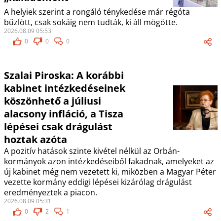
A helyiek szerint a rongáló ténykedése már régóta
bűzlött, csak sokáig nem tudták, ki áll mögötte.
2026.08.09 05:53
0
0
0
Szalai Piroska: A korábbi
kabinet intézkedéseinek
köszönhető a júliusi
alacsony infláció, a Tisza
lépései csak drágulást
hoztak azóta
A pozitív hatások szinte kivétel nélkül az Orbán-
kormányok azon intézkedéseiből fakadnak, amelyeket az
új kabinet még nem vezetett ki, miközben a Magyar Péter
vezette kormány eddigi lépései kizárólag drágulást
eredményeztek a piacon.
2026.08.09 05:31
0
2
1