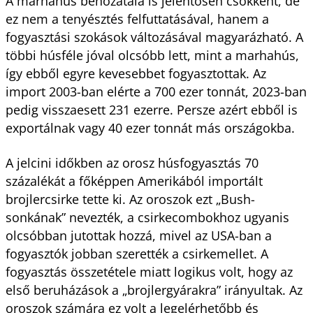
A marhahús behozatala is jelentősen csökkent, de
ez nem a tenyésztés felfuttatásával, hanem a
fogyasztási szokások változásával magyarázható. A
többi húsféle jóval olcsóbb lett, mint a marhahús,
így ebből egyre kevesebbet fogyasztottak. Az
import 2003-ban elérte a 700 ezer tonnát, 2023-ban
pedig visszaesett 231 ezerre. Persze azért ebből is
exportálnak vagy 40 ezer tonnát más országokba.
A jelcini időkben az orosz húsfogyasztás 70
százalékát a főképpen Amerikából importált
brojlercsirke tette ki. Az oroszok ezt „Bush-
sonkának” nevezték, a csirkecombokhoz ugyanis
olcsóbban jutottak hozzá, mivel az USA-ban a
fogyasztók jobban szerették a csirkemellet. A
fogyasztás összetétele miatt logikus volt, hogy az
első beruházások a „brojlergyárakra” irányultak. Az
oroszok számára ez volt a legelérhetőbb és