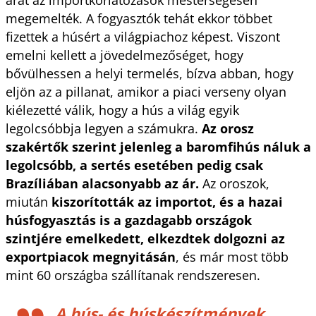
megemelték. A fogyasztók tehát ekkor többet
fizettek a húsért a világpiachoz képest. Viszont
emelni kellett a jövedelmezőséget, hogy
bővülhessen a helyi termelés, bízva abban, hogy
eljön az a pillanat, amikor a piaci verseny olyan
kiélezetté válik, hogy a hús a világ egyik
legolcsóbbja legyen a számukra.
Az orosz
szakértők szerint jelenleg a baromfihús náluk a
legolcsóbb, a sertés esetében pedig csak
Brazíliában alacsonyabb az ár.
Az oroszok,
miután
kiszorították az importot, és a hazai
húsfogyasztás is a gazdagabb országok
szintjére emelkedett, elkezdtek dolgozni az
exportpiacok megnyitásán
, és már most több
mint 60 országba szállítanak rendszeresen.
A hús- és húskészítmények