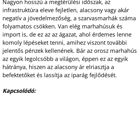
Nagyon hosszú a megtérülési időszak, az
infrastruktúra eleve fejletlen, alacsony vagy akár
negatív a jövedelmezőség, a szarvasmarhák száma
folyamatos csökken. Van elég marhahúsuk és
import is, de ez az az ágazat, ahol érdemes lenne
komoly lépéseket tenni, amihez viszont további
jelentős pénzek kellenének. Bár az orosz marhahús
az egyik legolcsóbb a világon, éppen ez az egyik
hátránya, hiszen az alacsony ár elriasztja a
befektetőket és lassítja az iparág fejlődését.
Kapcsolódó: