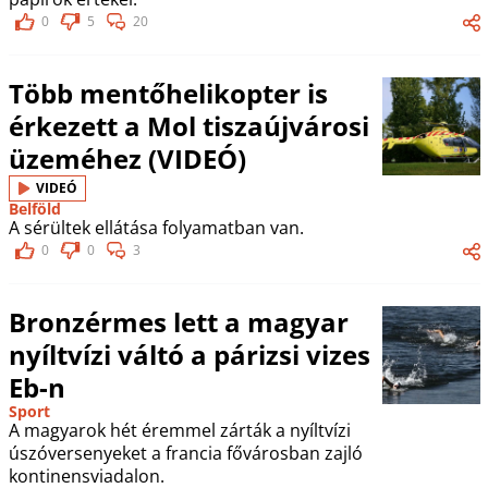
0
5
20
Több mentőhelikopter is
érkezett a Mol tiszaújvárosi
üzeméhez (VIDEÓ)
VIDEÓ
Belföld
A sérültek ellátása folyamatban van.
0
0
3
Bronzérmes lett a magyar
nyíltvízi váltó a párizsi vizes
Eb-n
Sport
A magyarok hét éremmel zárták a nyíltvízi
úszóversenyeket a francia fővárosban zajló
kontinensviadalon.