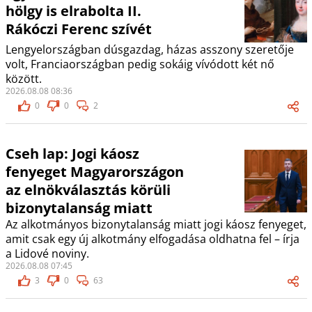
hölgy is elrabolta II.
Rákóczi Ferenc szívét
Lengyelországban dúsgazdag, házas asszony szeretője
volt, Franciaországban pedig sokáig vívódott két nő
között.
2026.08.08 08:36
0
0
2
Cseh lap: Jogi káosz
fenyeget Magyarországon
az elnökválasztás körüli
bizonytalanság miatt
Az alkotmányos bizonytalanság miatt jogi káosz fenyeget,
amit csak egy új alkotmány elfogadása oldhatna fel – írja
a Lidové noviny.
2026.08.08 07:45
3
0
63