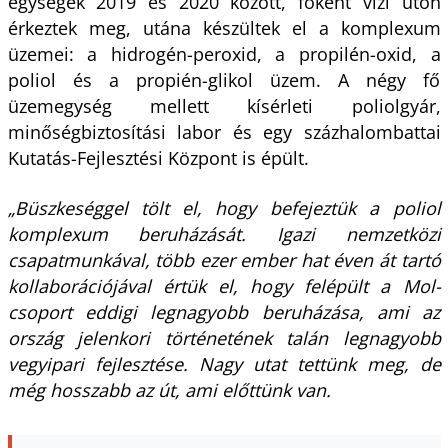
egységek 2019 és 2020 között, főként vízi úton
érkeztek meg, utána készültek el a komplexum
üzemei: a hidrogén-peroxid, a propilén-oxid, a
poliol és a propién-glikol üzem. A négy fő
üzemegység mellett kísérleti poliolgyár,
minőségbiztosítási labor és egy százhalombattai
Kutatás-Fejlesztési Központ is épült.
„Büszkeséggel tölt el, hogy befejeztük a poliol
komplexum beruházását. Igazi nemzetközi
csapatmunkával, több ezer ember hat éven át tartó
kollaborációjával értük el, hogy felépült a Mol-
csoport eddigi legnagyobb beruházása, ami az
ország jelenkori történetének talán legnagyobb
vegyipari fejlesztése. Nagy utat tettünk meg, de
még hosszabb az út, ami előttünk van.