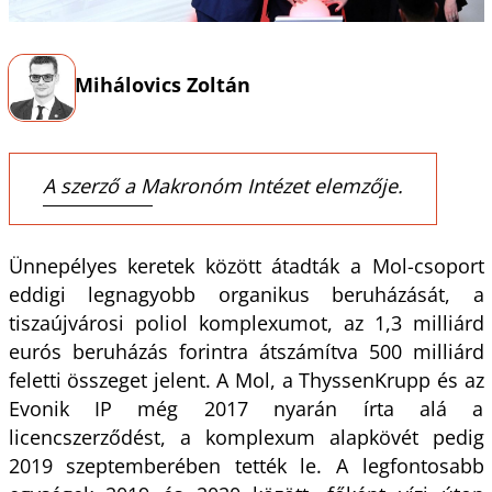
Mihálovics Zoltán
A szerző a Makronóm Intézet elemzője.
Ünnepélyes keretek között átadták a Mol-csoport
eddigi legnagyobb organikus beruházását, a
tiszaújvárosi poliol komplexumot, az 1,3 milliárd
eurós beruházás forintra átszámítva 500 milliárd
feletti összeget jelent. A Mol, a ThyssenKrupp és az
Evonik IP még 2017 nyarán írta alá a
licencszerződést, a komplexum alapkövét pedig
2019 szeptemberében tették le. A legfontosabb