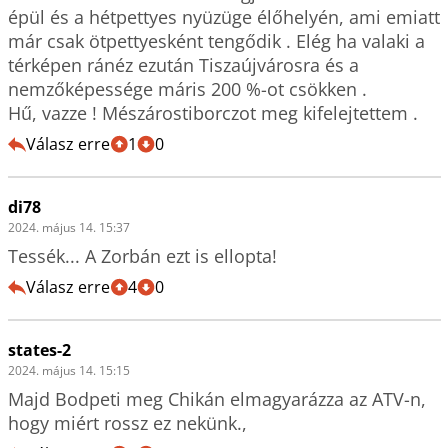
épül és a hétpettyes nyüzüge élőhelyén, ami emiatt 
már csak ötpettyesként tengődik . Elég ha valaki a 
térképen ránéz ezután Tiszaújvárosra és a 
nemzőképessége máris 200 %-ot csökken .

Hű, vazze ! Mészárostiborczot meg kifelejtettem .
Válasz erre
1
0
di78
2024. május 14. 15:37
Válasz erre
4
0
states-2
2024. május 14. 15:15
Majd Bodpeti meg Chikán elmagyarázza az ATV-n, 
hogy miért rossz ez nekünk.,