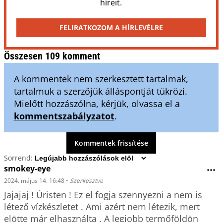
híreit.
FELIRATKOZOM A HÍRLEVÉLRE
Összesen 109 komment
A kommentek nem szerkesztett tartalmak,
tartalmuk a szerzőjük álláspontját tükrözi.
Mielőtt hozzászólna, kérjük, olvassa el a
kommentszabályzatot
.
Kommentek frissítése
Sorrend:
smokey-eye
•••
2024. május 14. 16:48
•
Szerkesztve
Jajajaj ! Úristen ! Ez el fogja szennyezni a nem is 
létező vízkészletet . Ami azért nem létezik, mert 
elötte már elhasználta . A legjobb termőföldön 