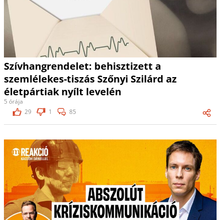
Szívhangrendelet: behisztizett a
szemlélekes-tiszás Szőnyi Szilárd az
életpártiak nyílt levelén
5 órája
29
1
85