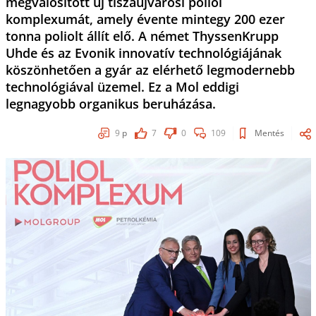
megvalósított új tiszaújvárosi poliol
komplexumát, amely évente mintegy 200 ezer
tonna poliolt állít elő. A német ThyssenKrupp
Uhde és az Evonik innovatív technológiájának
köszönhetően a gyár az elérhető legmodernebb
technológiával üzemel. Ez a Mol eddigi
legnagyobb organikus beruházása.
9
p
7
0
109
Mentés