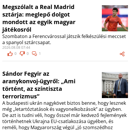
Megszólalt a Real Madrid
sztárja: meglepő dolgot
mondott az egyik magyar
játékosról
Szombaton a Ferencvárossal játszik felkészülési meccset
a spanyol sztárcsapat.
2026.08.08 07:44
0
0
1
Sándor Fegyir az
aranykonvoj-ügyről: „Ami
történt, az színtiszta
terrorizmus”
A budapesti ukrán nagykövet biztos benne, hogy lesznek
még „letartóztatások és vagyonelkobzások” az ügyben.
De azt is tudni véli, hogy ősszel már kedvező fejlemények
történhetnek Ukrajna EU-csatlakozása ügyében, és
reméli, hogy Magyarország végül „jó szomszédhoz