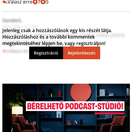
Válasz erre
7
0
SandorL
2024. május 14. 14:51
Jelenleg csak a hozzászólások egy kis részét látja.
Egy GDP-t is jelentosen novelo uzem, sokat jelent 
Hozzászóláshoz és a további kommentek
majd Tiszaujvarosnak is.
megtekintéséhez lépjen be, vagy regisztráljon!
Válasz erre
11
0
Regisztráció
Bejelentkezés