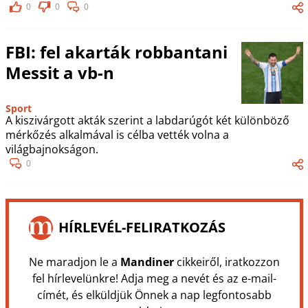
0
0
0
FBI: fel akarták robbantani
Messit a vb-n
Sport
A kiszivárgott akták szerint a labdarúgót két különböző
mérkőzés alkalmával is célba vették volna a
világbajnokságon.
0
HÍRLEVÉL-FELIRATKOZÁS
Ne maradjon le a
Mandiner
cikkeiről, iratkozzon
fel hírlevelünkre! Adja meg a nevét és az e-mail-
címét, és elküldjük Önnek a nap legfontosabb