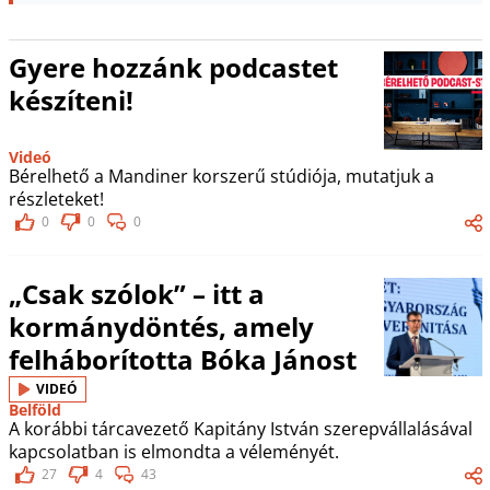
Gyere hozzánk podcastet
készíteni!
Videó
Bérelhető a Mandiner korszerű stúdiója, mutatjuk a
részleteket!
0
0
0
„Csak szólok” – itt a
kormánydöntés, amely
felháborította Bóka Jánost
VIDEÓ
Belföld
A korábbi tárcavezető Kapitány István szerepvállalásával
kapcsolatban is elmondta a véleményét.
27
4
43