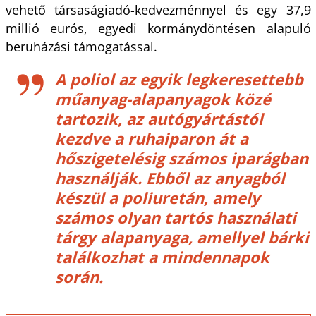
vehető társaságiadó-kedvezménnyel és egy 37,9
millió eurós, egyedi kormánydöntésen alapuló
beruházási támogatással.
A poliol az egyik legkeresettebb
műanyag-alapanyagok közé
tartozik, az autógyártástól
kezdve a ruhaiparon át a
hőszigetelésig számos iparágban
használják. Ebből az anyagból
készül a poliuretán, amely
számos olyan tartós használati
tárgy alapanyaga, amellyel bárki
találkozhat a mindennapok
során.