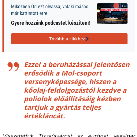
Miközben Ön ezt olvassa, valaki máshol
már kattintott erre:
Gyere hozzánk podcastet készíteni!
Tovább a cikkhez
Ezzel a beruházással jelentősen
erősödik a Mol-csoport
versenyképessége, hiszen a
kőolaj-feldolgozástól kezdve a
poliolok előállításáig kézben
tartjuk a gyártás teljes
értékláncát.
Visszatettük Tiszaújvárost az európai vegyipar