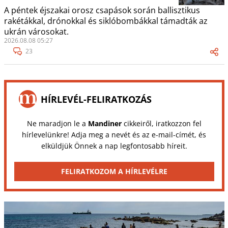
A péntek éjszakai orosz csapások során ballisztikus
rakétákkal, drónokkal és siklóbombákkal támadták az
ukrán városokat.
2026.08.08 05:27
23
HÍRLEVÉL-FELIRATKOZÁS
Ne maradjon le a
Mandiner
cikkeiről, iratkozzon fel
hírlevelünkre! Adja meg a nevét és az e-mail-címét, és
elküldjük Önnek a nap legfontosabb híreit.
FELIRATKOZOM A HÍRLEVÉLRE