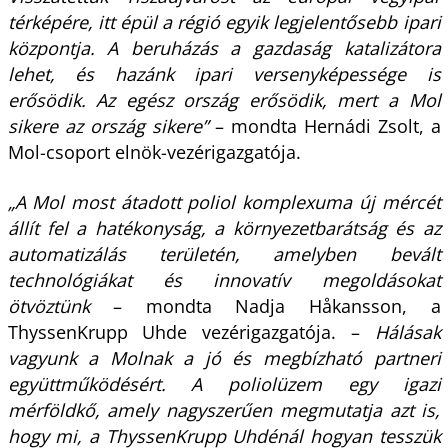
térképére, itt épül a régió egyik legjelentősebb ipari
központja. A beruházás a gazdaság katalizátora
lehet, és hazánk ipari versenyképessége is
erősödik. Az egész ország erősödik, mert a Mol
sikere az ország sikere”
– mondta Hernádi Zsolt, a
Mol-csoport elnök-vezérigazgatója.
„A Mol most átadott poliol komplexuma új mércét
állít fel a hatékonyság, a környezetbarátság és az
automatizálás területén, amelyben bevált
technológiákat és innovatív megoldásokat
ötvöztünk
– mondta Nadja Håkansson, a
ThyssenKrupp Uhde vezérigazgatója. –
Hálásak
vagyunk a Molnak a jó és megbízható partneri
együttműködésért. A poliolüzem egy igazi
mérföldkő, amely nagyszerűen megmutatja azt is,
hogy mi, a ThyssenKrupp Uhdénál hogyan tesszük