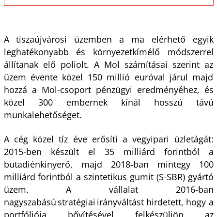
A tiszaújvárosi üzemben a ma elérhető egyik
leghatékonyabb és környezetkímélő módszerrel
állítanak elő poliolt. A Mol számításai szerint az
üzem évente közel 150 millió euróval járul majd
hozzá a Mol-csoport pénzügyi eredményéhez, és
közel 300 embernek kínál hosszú távú
munkalehetőséget.
A cég közel tíz éve erősíti a vegyipari üzletágát:
2015-ben készült el 35 milliárd forintból a
butadiénkinyerő, majd 2018-ban mintegy 100
milliárd forintból a szintetikus gumit (S-SBR) gyártó
üzem. A vállalat 2016-ban
nagyszabású stratégiai irányváltást hirdetett, hogy a
portfóliója bővítésével felkészüljön az