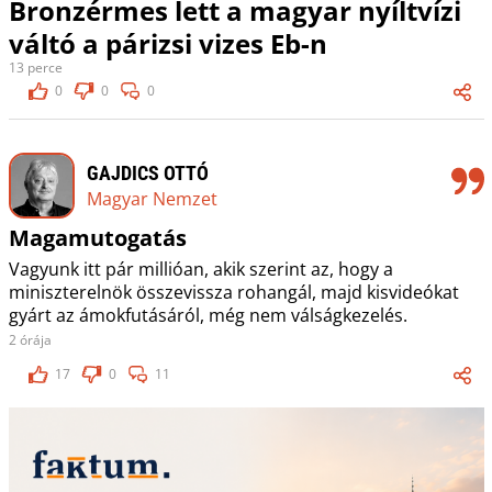
Bronzérmes lett a magyar nyíltvízi
váltó a párizsi vizes Eb-n
13 perce
0
0
0
GAJDICS OTTÓ
Magyar Nemzet
Magamutogatás
Vagyunk itt pár millióan, akik szerint az, hogy a
miniszterelnök összevissza rohangál, majd kisvideókat
gyárt az ámokfutásáról, még nem válságkezelés.
2 órája
17
0
11