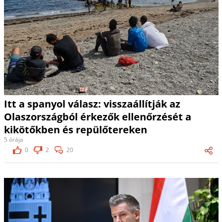
Itt a spanyol válasz: visszaállítják az
Olaszországból érkezők ellenőrzését a
kikötőkben és repülőtereken
5 órája
0
2
20