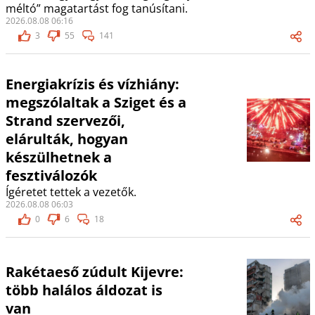
méltó” magatartást fog tanúsítani.
2026.08.08 06:16
3
55
141
Energiakrízis és vízhiány:
megszólaltak a Sziget és a
Strand szervezői,
elárulták, hogyan
készülhetnek a
fesztiválozók
Ígéretet tettek a vezetők.
2026.08.08 06:03
0
6
18
Rakétaeső zúdult Kijevre:
több halálos áldozat is
van