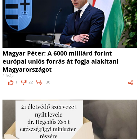
Magyar Péter: A 6000 milliárd forint
európai uniós forrás át fogja alakítani
Magyarországot
5 órája
1
22
136