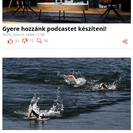
Gyere hozzánk podcastet készíteni!
2026. július 6. hétfő 11:58
30
15
96