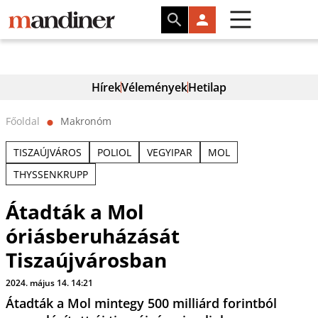
Hírek
Vélemények
Hetilap
Főoldal
Makronóm
⬤
TISZAÚJVÁROS
POLIOL
VEGYIPAR
MOL
THYSSENKRUPP
Átadták a Mol
óriásberuházását
Tiszaújvárosban
2024. május 14. 14:21
Átadták a Mol mintegy 500 milliárd forintból