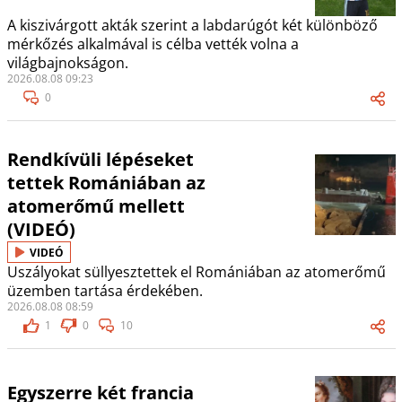
A kiszivárgott akták szerint a labdarúgót két különböző
mérkőzés alkalmával is célba vették volna a
világbajnokságon.
2026.08.08 09:23
0
Rendkívüli lépéseket
tettek Romániában az
atomerőmű mellett
(VIDEÓ)
VIDEÓ
Uszályokat süllyesztettek el Romániában az atomerőmű
üzemben tartása érdekében.
2026.08.08 08:59
1
0
10
Egyszerre két francia