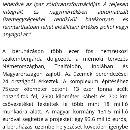
lehetővé az ipar zöldtranszformációját. A teljesen
integrált és nagymértékben automatizált
üzemegységekkel rendkívül hatékonyan és
fenntarthatóan lehet előállítani értékes poliol vegyi
anyagokat.”
A beruházáson több ezer fős nemzetközi
szakembergárda dolgozott, a mérnöki tervezés
Németországban, Thaiföldön, Indiában és
Magyarországon zajlott. Az üzemek berendezései
24 országból érkeztek. A komplexum építéséhez
75 ezer köbméter betont,
13 ezer
tonna acélt
használtak fel, 2500 kilométer kábelt és 700 km
csővezetéket fektettek le több mint 18 millió
munkaóra alatt. A magyar kormány 131,5 millió
euróval segítette a projektet: egy 93,6 millió eurós,
a beruházás üzembe helyezését követően igénybe