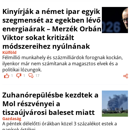
Kinyírják a német ipar egyik
szegmensét az egekben lévő
energiaárak – Merzék Orbán
Viktor sokat kritizált
módszereihez nyúlnának
Külföld
Félmillió munkahely és százmilliárdok forognak kockán,
ilyenkor már nem számítanak a magasztos elvek és a
politikai lózungok.
1
1
17
Zuhanórepülésbe kezdtek a
Mol részvényei a
tiszaújvárosi baleset miatt
Gazdaság
A péntek délelőtti órákban közel 3 százalékot estek a
papírok értékei.