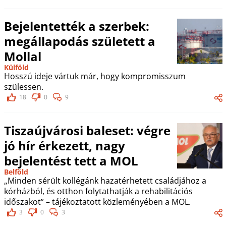
Bejelentették a szerbek:
megállapodás született a
Mollal
Külföld
Hosszú ideje vártuk már, hogy kompromisszum
szülessen.
18
0
9
Tiszaújvárosi baleset: végre
jó hír érkezett, nagy
bejelentést tett a MOL
Belföld
„Minden sérült kollégánk hazatérhetett családjához a
kórházból, és otthon folytathatják a rehabilitációs
időszakot” – tájékoztatott közleményében a MOL.
3
0
3