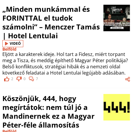
„Minden munkámmal és
FORINTTAL el tudok
számolni” – Menczer Tamás
| Hotel Lentulai
VIDEÓ
Belföld
Eljött a karakterek ideje. Hol tart a Fidesz, miért torpant
meg a Tisza, és meddig építhető Magyar Péter politikája?
Belső konfliktusok, stratégiai hibák és a nemzeti oldal
következő feladatai a Hotel Lentulai legújabb adásában.
2
0
7
Köszönjük, 444, hogy
megírtátok: nem túl jó a
Mandinernek ez a Magyar
Péter-féle államosítás
Belföld