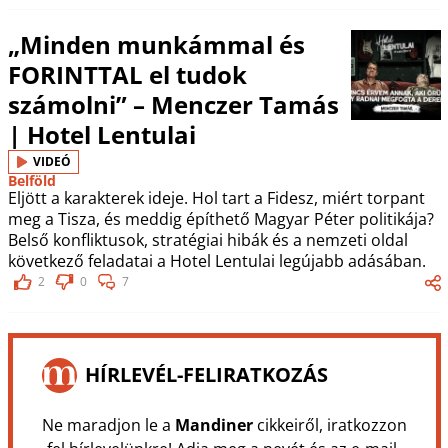
„Minden munkámmal és
FORINTTAL el tudok
számolni” – Menczer Tamás
| Hotel Lentulai
VIDEÓ
Belföld
Eljött a karakterek ideje. Hol tart a Fidesz, miért torpant
meg a Tisza, és meddig építhető Magyar Péter politikája?
Belső konfliktusok, stratégiai hibák és a nemzeti oldal
következő feladatai a Hotel Lentulai legújabb adásában.
2
0
7
HÍRLEVÉL-FELIRATKOZÁS
Ne maradjon le a
Mandiner
cikkeiről, iratkozzon