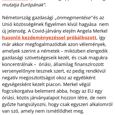
mutatja Európának”
.
Németország gazdasági
„önmegmentése”
és az
Unió közösségének figyelmen kívül hagyása nem
új jelenség. A Covid-járvány elején Angela Merkel
hasonló kezdeményezéssel próbálkozott
, így
már akkor megfogalmazódtak azon vélemények,
amelyek szerint a németek – miközben elengedik
gazdasági szövetségeseik kezét, és csak magukra
koncentrálnak – óriási, államilag finanszírozott
versenyelőnyre tesznek szert, ez pedig rendkívül
negatív megosztottságot okoz az egyébként
egységesként kezelt piacon. Merkel végül
fogcsikorgatva belement abba, hogy az EU egy
óriási, közös járványalapot hozzon létre, de nem
győzte hangsúlyozni, hogy csak egyszeri alkalomról
van szó, amely nem ismétlődhet meg.