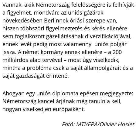
Vannak, akik Németország felelősségére is felhívják
a figyelmet, mondván: az uniós gázárak
növekedésében Berlinnek óriási szerepe van,
hiszen többszöri figyelmeztetés és kérés ellenére
sem foglalkozott gázellátásának diverzifikációjával,
ennek levét pedig most valamennyi uniós polgár
issza. A német kormány ennek ellenére – a 200
milliárdos alap tervével – most úgy viselkedik,
mintha a probléma csak a saját állampolgárait és a
saját gazdaságát érintené.
Ahogyan egy uniós diplomata epésen megjegyezte:
Németország kancellárjának még tanulnia kell,
hogyan viselkedjen európaiként.
Fotó: MTI/EPA/Olivier Hoslet