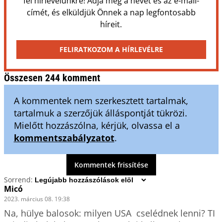
fel hírlevelünkre! Adja meg a nevét és az e-mail-
címét, és elküldjük Önnek a nap legfontosabb
híreit.
FELIRATKOZOM A HÍRLEVÉLRE
Összesen 244 komment
A kommentek nem szerkesztett tartalmak,
tartalmuk a szerzőjük álláspontját tükrözi.
Mielőtt hozzászólna, kérjük, olvassa el a
kommentszabályzatot
.
Kommentek frissítése
Sorrend:
Micó
2023. március 08. 19:38
Na, hülye balosok: milyen USA  cselédnek lenni? TI  