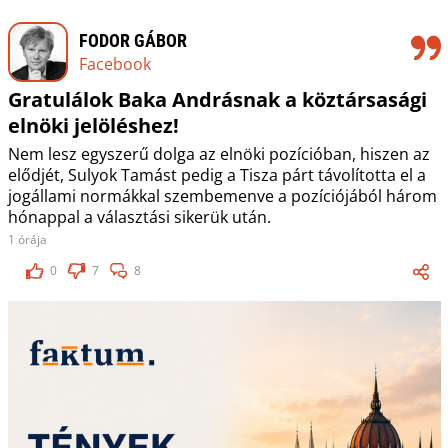
FODOR GÁBOR
Facebook
Gratulálok Baka Andrásnak a köztársasági
elnöki jelöléshez!
Nem lesz egyszerű dolga az elnöki pozícióban, hiszen az
elődjét, Sulyok Tamást pedig a Tisza párt távolította el a
jogállami normákkal szembemenve a pozíciójából három
hónappal a választási sikerük után.
1 órája
0
7
8