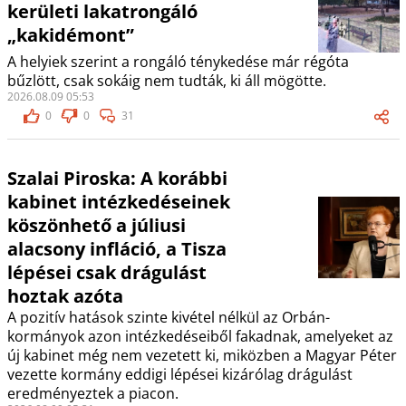
kerületi lakatrongáló
„kakidémont”
A helyiek szerint a rongáló ténykedése már régóta
bűzlött, csak sokáig nem tudták, ki áll mögötte.
2026.08.09 05:53
0
0
31
Szalai Piroska: A korábbi
kabinet intézkedéseinek
köszönhető a júliusi
alacsony infláció, a Tisza
lépései csak drágulást
hoztak azóta
A pozitív hatások szinte kivétel nélkül az Orbán-
kormányok azon intézkedéseiből fakadnak, amelyeket az
új kabinet még nem vezetett ki, miközben a Magyar Péter
vezette kormány eddigi lépései kizárólag drágulást
eredményeztek a piacon.