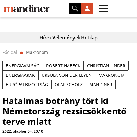
Hírek
Vélemények
Hetilap
Főoldal
Makronóm
⬤
ENERGIAVÁLSÁG
ROBERT HABECK
CHRISTIAN LINDER
ENERGIAÁRAK
URSULA VON DER LEYEN
MAKRONÓM
EURÓPAI BIZOTTSÁG
OLAF SCHOLZ
MANDINER
Hatalmas botrány tört ki
Németország rezsicsökkentő
terve miatt
2022. október 04. 20:10