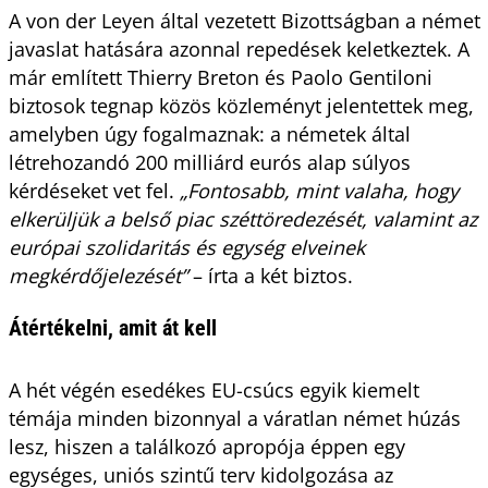
A von der Leyen által vezetett Bizottságban a német
javaslat hatására azonnal repedések keletkeztek. A
már említett Thierry Breton és Paolo Gentiloni
biztosok tegnap közös közleményt jelentettek meg,
amelyben úgy fogalmaznak: a németek által
létrehozandó 200 milliárd eurós alap súlyos
kérdéseket vet fel.
„Fontosabb, mint valaha, hogy
elkerüljük a belső piac széttöredezését, valamint az
európai szolidaritás és egység elveinek
megkérdőjelezését”
– írta a két biztos.
Átértékelni, amit át kell
A hét végén esedékes EU-csúcs egyik kiemelt
témája minden bizonnyal a váratlan német húzás
lesz, hiszen a találkozó apropója éppen egy
egységes, uniós szintű terv kidolgozása az