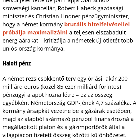
szövetségi kancellár, Robert Habeck gazdasági
miniszter és Christian Lindner pénzügyminiszter,
hogy a német kormány
brutális hitelfelvétellel
próbálja maximalizálni
a teljesen elszabadult
energiaárakat – kritizálja a németek új ötletét több
uniós ország kormánya.
Halott pénz
A német rezsicsökkentő terv egy óriási, akár 200
milliárd eurós (közel 85 ezer milliárd forintos)
pénzügyi alapot hozna létre – ez az összeg
egyébként Németország GDP-jének 4,7 százaléka. A
kormány ársapkát vezetne be a gázárak esetében,
majd az alapból származó pénzből finanszírozná a
megállapított plafon és a gázimportőrök által a
világpiacon fizetett összeg közötti különbözetet.