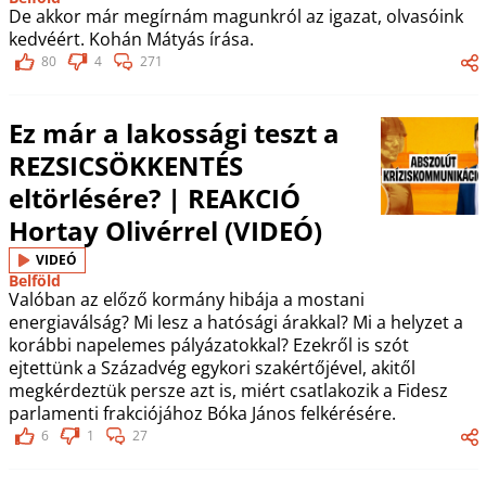
De akkor már megírnám magunkról az igazat, olvasóink
kedvéért. Kohán Mátyás írása.
80
4
271
Ez már a lakossági teszt a
REZSICSÖKKENTÉS
eltörlésére? | REAKCIÓ
Hortay Olivérrel (VIDEÓ)
VIDEÓ
Belföld
Valóban az előző kormány hibája a mostani
energiaválság? Mi lesz a hatósági árakkal? Mi a helyzet a
korábbi napelemes pályázatokkal? Ezekről is szót
ejtettünk a Századvég egykori szakértőjével, akitől
megkérdeztük persze azt is, miért csatlakozik a Fidesz
parlamenti frakciójához Bóka János felkérésére.
6
1
27