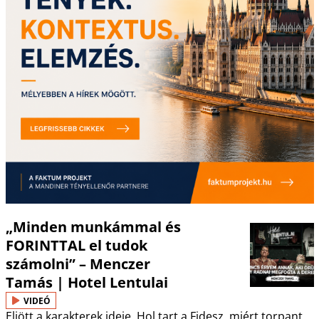
„Minden munkámmal és
FORINTTAL el tudok
számolni” – Menczer
Tamás | Hotel Lentulai
VIDEÓ
Eljött a karakterek ideje. Hol tart a Fidesz, miért torpant