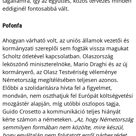
tagállamra, így az együttes, közös tervezés minden
eddiginél fontosabbá vált.
Pofonfa
Ahogyan várható volt, az uniós államok vezetői és
kormányzati szereplői sem fogták vissza magukat
Scholtz ötletével kapcsolatban. Olaszország
leköszönő miniszterelnöke, Mario Draghi és az új
kormányerő, az Olasz Testvériség véleménye
Németország megítélésében teljesen azonos.
Előbbi a szolidaritásra hívta fel a figyelmet,
mondván, nem oszthatjuk fel Európát költségvetési
mozgástér alapján, míg utóbbi oszlopos tagja,
Guido Crosetto a kommunikáció teljes hiányát
kérte számon a németeken.
„Az, hogy Németország
semmilyen formában nem közölte, mire készül,
hogy egyáltalán nem folytatott erről párbeszédet,