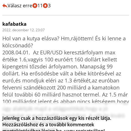
Válasz erre
11
3
kafabatka
2022. december 12. 23:07
Hol van a kutya elásva? Hm,rájöttem! És ki lenne a 
kölcsönadó?

2008.04.01.  Az EUR/USD keresztárfolyam max 
értéke 1.6,vagyis 100 euróért 160 dollárt kellett 
kipengetni tőzsdei árfolyamon. Manapság 99 
dollárt. Ha erősödésbe vált a béke kitörésével az 
euró,és mondjuk eléri az 1.3 értékét,az euróban 
felvenni szándékozott 200 milliárd a kamatokon 
felül további 60 milliárd hasznot termel. Az 1.5 már 
100 milliárdot jelent,és abban nincs kétségem,hogy 
úgy alakítják majd a világpolitikát,hogy a jó 
hangulat az euró mellé csapódjon. A válság kiváló 
Jelenleg csak a hozzászólások egy kis részét látja.
alkalom a világ eladósítására.

Hozzászóláshoz és a további kommentek