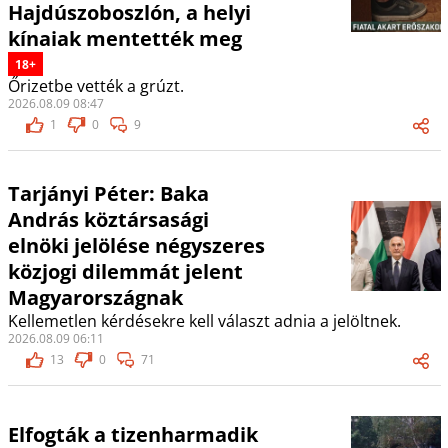
Hajdúszoboszlón, a helyi
kínaiak mentették meg
18+
Őrizetbe vették a grúzt.
2026.08.09 08:47
1
0
9
Tarjányi Péter: Baka
András köztársasági
elnöki jelölése négyszeres
közjogi dilemmát jelent
Magyarországnak
Kellemetlen kérdésekre kell választ adnia a jelöltnek.
2026.08.09 06:11
13
0
71
Elfogták a tizenharmadik