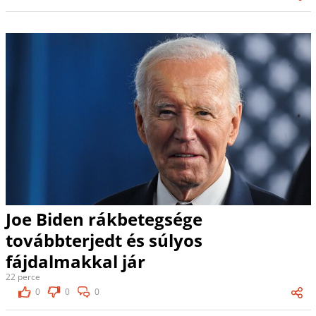
Joe Biden rákbetegsége
továbbterjedt és súlyos
fájdalmakkal jár
22 perce
0
0
0