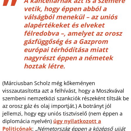
A kancellárnak azt is a szemére
vetik, hogy éppen abból a
válságból menekül – az uniós
alapértékeket és elveket
félredobva –, amelyet az orosz
gázfüggőség és a Gazprom
európai térhódítása miatt
nagyrészt éppen a németek
hoztak létre.
(Márciusban Scholz még kőkeményen
visszautasította azt a felhívást, hogy a Moszkvával
szembeni nemzetközi szankciók részeként tiltsák be
az orosz gáz és olaj importját.) A botrányt jól
jellemzi, hogy egy uniós tisztviselő (nem éppen a
diplomácia nyelvén)
úgy nyilatkozott a
Politicónak
:
„Németország éppen a középső ujját