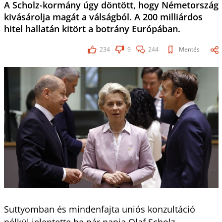
A Scholz-kormány úgy döntött, hogy Németország
kivásárolja magát a válságból. A 200 milliárdos
hitel hallatán kitört a botrány Európában.
234
9
244
Mentés
Suttyomban és mindenfajta uniós konzultáció
nélkül jelentette be pár napja Olaf Scholz