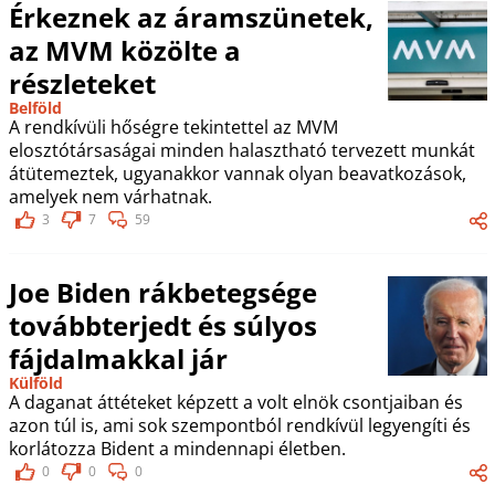
Érkeznek az áramszünetek,
az MVM közölte a
részleteket
Belföld
A rendkívüli hőségre tekintettel az MVM
elosztótársaságai minden halasztható tervezett munkát
átütemeztek, ugyanakkor vannak olyan beavatkozások,
amelyek nem várhatnak.
3
7
59
Joe Biden rákbetegsége
továbbterjedt és súlyos
fájdalmakkal jár
Külföld
A daganat áttéteket képzett a volt elnök csontjaiban és
azon túl is, ami sok szempontból rendkívül legyengíti és
korlátozza Bident a mindennapi életben.
0
0
0