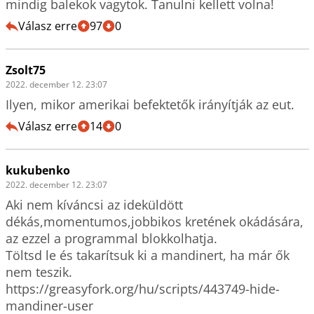
mindig balekok vagytok. Tanulni kellett volna! 
Válasz erre
97
0
Zsolt75
2022. december 12. 23:07
Ilyen, mikor amerikai befektetők irányítják az eut.
Válasz erre
14
0
kukubenko
2022. december 12. 23:07
Aki nem kíváncsi az ideküldött 
dékás,momentumos,jobbikos kretének okádására, 
az ezzel a programmal blokkolhatja.

Töltsd le és takarítsuk ki a mandinert, ha már ők 
nem teszik.

https://greasyfork.org/hu/scripts/443749-hide-
mandiner-user