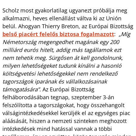
Scholz most gyakorlatilag ugyanezt próbálja meg
alkalmazni, heves ellenállást váltva ki az Unión
belül. Ahogyan Thierry Breton, az Európai Bizottság
belső piacért felelős biztosa fogalmazott
:
„Míg
Németország megengedhet magának egy 200
milliárd eurós hitelt, addig más tagállamok ezt
nem tehetik meg. Sürgősen át kell gondolnunk,
milyen lehetőségeket tudunk kínálni a hasonló
költségvetési lehetőségekkel nem rendelkező
tagországok iparának és vállalkozásainak
támogatására”
. Az Európai Bizottság
felháborodásában tegnap, szeptember 3-án
felszólította a tagországokat, hogy összehangolt
válságintézkedésekkel kerüljék el az egységes piac
aláásását, hiszen a nemzeti szinteken meghozott
intézkedések mind hatással vannak a többi