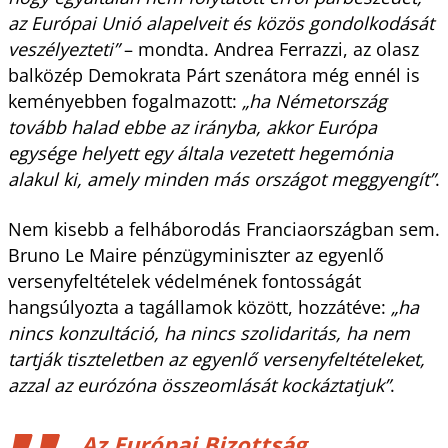
az Európai Unió alapelveit és közös gondolkodását
veszélyezteti”
– mondta. Andrea Ferrazzi, az olasz
balközép Demokrata Párt szenátora még ennél is
keményebben fogalmazott:
„ha Németország
tovább halad ebbe az irányba, akkor Európa
egysége helyett egy általa vezetett hegemónia
alakul ki, amely minden más országot meggyengít”
.
Nem kisebb a felháborodás Franciaországban sem.
Bruno Le Maire pénzügyminiszter az egyenlő
versenyfeltételek védelmének fontosságát
hangsúlyozta a tagállamok között, hozzátéve:
„ha
nincs konzultáció, ha nincs szolidaritás, ha nem
tartják tiszteletben az egyenlő versenyfeltételeket,
azzal az eurózóna összeomlását kockáztatjuk”
.
Az Európai Bizottság