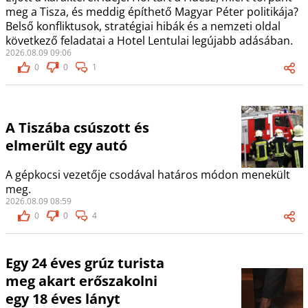
meg a Tisza, és meddig építhető Magyar Péter politikája?
Belső konfliktusok, stratégiai hibák és a nemzeti oldal
következő feladatai a Hotel Lentulai legújabb adásában.
2026.08.09 09:06
0
0
1
A Tiszába csúszott és
elmerült egy autó
A gépkocsi vezetője csodával határos módon menekült
meg.
2026.08.09 08:59
0
0
4
Egy 24 éves grúz turista
meg akart erőszakolni
egy 18 éves lányt