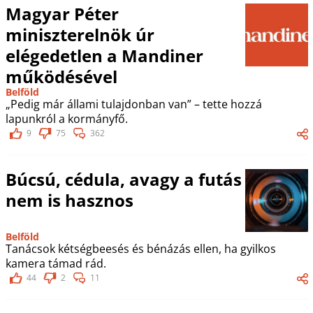
Magyar Péter
miniszterelnök úr
elégedetlen a Mandiner
működésével
Belföld
„Pedig már állami tulajdonban van” – tette hozzá
lapunkról a kormányfő.
9
75
362
Búcsú, cédula, avagy a futás
nem is hasznos
Belföld
Tanácsok kétségbeesés és bénázás ellen, ha gyilkos
kamera támad rád.
44
2
11