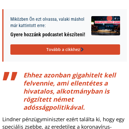
Miközben Ön ezt olvassa, valaki máshol
már kattintott erre:
Gyere hozzánk podcastet készíteni!
Tovább a cikkhez
Ehhez azonban gigahitelt kell
felvennie, ami ellentétes a
hivatalos, alkotmányban is
rögzített német
adósságpolitikával.
Lindner pénzügyminiszter ezért találta ki, hogy egy
speciális zsebbe, az eredetileg a koronavírus-