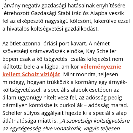
járvány negatív gazdasági hatásainak enyhítésére
létrehozott Gazdasági Stabilizációs Alapba veszik
fel az elképesztő nagyságú kölcsönt, kikerülve ezzel
a hivatalos költségvetési gazdálkodást.
Az ötlet azonnal óriási port kavart. A német
szövetségi számvevőszék elnöke, Kay Scheller
éppen csak a költségvetési csalás kifejezést nem
kiáltotta bele a világba, amikor
véleményeznie
kellett Scholz vízióját
. Mint mondta, teljesen
mindegy, hogyan trükközik a kormány egy árnyék-
költségvetéssel, a speciális alapok esetében az
állam ugyanúgy hitelt vesz fel, az adósság pedig –
bármilyen köntösbe is burkolják – adósság marad.
Scheller súlyos aggályait fejezte ki a speciális alap
átláthatósága miatt is.
„A szövetségi költségvetésre
az egységesség elve vonatkozik, vagyis teljesen