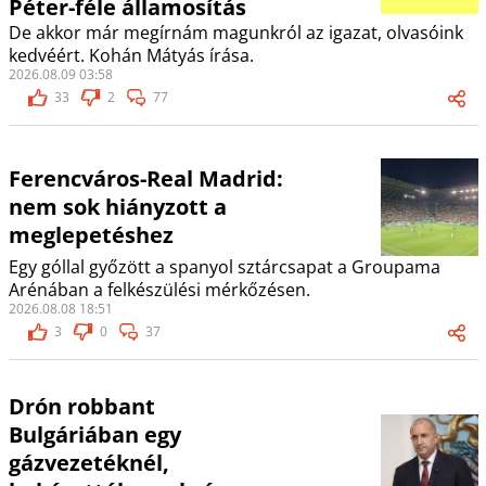
Péter-féle államosítás
De akkor már megírnám magunkról az igazat, olvasóink
kedvéért. Kohán Mátyás írása.
2026.08.09 03:58
33
2
77
Ferencváros-Real Madrid:
nem sok hiányzott a
meglepetéshez
Egy góllal győzött a spanyol sztárcsapat a Groupama
Arénában a felkészülési mérkőzésen.
2026.08.08 18:51
3
0
37
Drón robbant
Bulgáriában egy
gázvezetéknél,