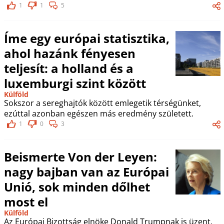
1
1
5
Íme egy európai statisztika,
ahol hazánk fényesen
teljesít: a holland és a
luxemburgi szint között
Külföld
Sokszor a sereghajtók között emlegetik térségünket,
ezúttal azonban egészen más eredmény született.
1
0
3
Beismerte Von der Leyen:
nagy bajban van az Európai
Unió, sok minden dőlhet
most el
Külföld
Az Európai Bizottság elnöke Donald Trumpnak is üzent.