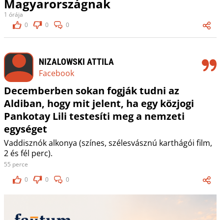
Magyarországnak
1 órája
0
0
0
NIZALOWSKI ATTILA
Facebook
Decemberben sokan fogják tudni az
Aldiban, hogy mit jelent, ha egy közjogi
Pankotay Lili testesíti meg a nemzeti
egységet
Vaddisznók alkonya (színes, szélesvásznú karthágói film,
2 és fél perc).
55 perce
0
0
0