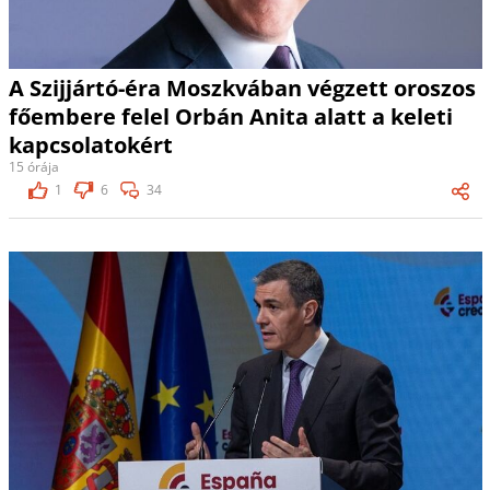
A Szijjártó-éra Moszkvában végzett oroszos
főembere felel Orbán Anita alatt a keleti
kapcsolatokért
15 órája
1
6
34