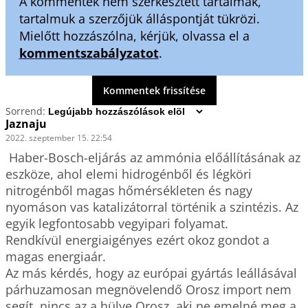
A kommentek nem szerkesztett tartalmak,
tartalmuk a szerzőjük álláspontját tükrözi.
Mielőtt hozzászólna, kérjük, olvassa el a
kommentszabályzatot
.
Kommentek frissítése
Sorrend:
Jaznaju
2022. szeptember 15. 22:54
 Haber-Bosch-eljárás az ammónia előállításának az 
eszköze, ahol elemi hidrogénből és légköri 
nitrogénből magas hőmérsékleten és nagy 
nyomáson vas katalizátorral történik a szintézis. Az 
egyik legfontosabb vegyipari folyamat.

Rendkívül energiaigényes ezért okoz gondot a 
magas energiaár.

Az más kérdés, hogy az európai gyártás leállásával 
párhuzamosan megnövelendő Orosz import nem 
segít, nincs az a hülye Orosz, aki ne emelné meg a 