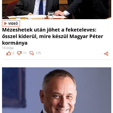
VIDEÓ
Mézeshetek után jöhet a feketeleves:
ősszel kiderül, mire készül Magyar Péter
kormánya
14 órája
2
11
175