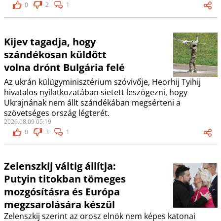
0
2
1
Kijev tagadja, hogy
szándékosan küldött
volna drónt Bulgária felé
Az ukrán külügyminisztérium szóvivője, Heorhij Tyihij
hivatalos nyilatkozatában sietett leszögezni, hogy
Ukrajnának nem állt szándékában megsérteni a
szövetséges ország légterét.
2026.08.09 05:19
0
3
1
Zelenszkij váltig állítja:
Putyin titokban tömeges
mozgósításra és Európa
megzsarolására készül
Zelenszkij szerint az orosz elnök nem képes katonai