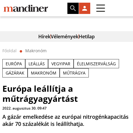
Hírek
Vélemények
Hetilap
Főoldal
Makronóm
⬤
EURÓPA
LEÁLLÁS
VEGYIPAR
ÉLELMISZERVÁLSÁG
GÁZÁRAK
MAKRONÓM
MŰTRÁGYA
Európa leállítja a
műtrágyagyártást
2022. augusztus 30. 09:47
A gázár emelkedése az európai nitrogénkapacitás
akár 70 százalékát is leállíthatja.