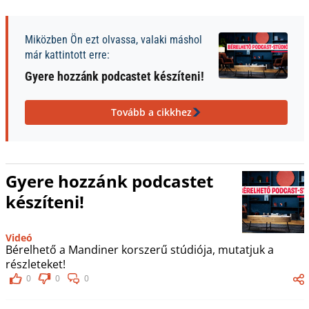
Miközben Ön ezt olvassa, valaki máshol
már kattintott erre:
Gyere hozzánk podcastet készíteni!
Tovább a cikkhez
Gyere hozzánk podcastet
készíteni!
Videó
Bérelhető a Mandiner korszerű stúdiója, mutatjuk a
részleteket!
0
0
0