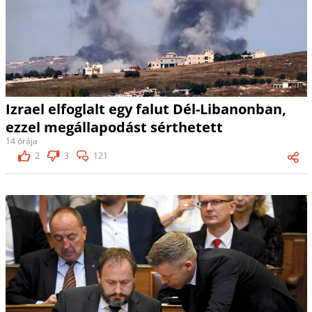
Izrael elfoglalt egy falut Dél-Libanonban,
ezzel megállapodást sérthetett
14 órája
2
3
121