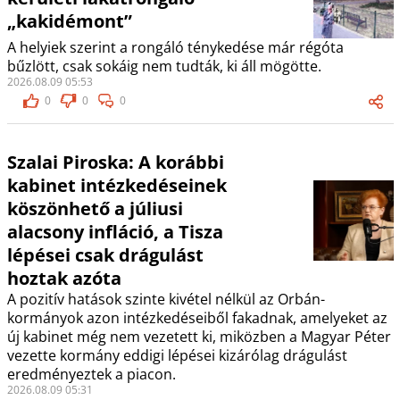
„kakidémont”
A helyiek szerint a rongáló ténykedése már régóta
bűzlött, csak sokáig nem tudták, ki áll mögötte.
2026.08.09 05:53
0
0
0
Szalai Piroska: A korábbi
kabinet intézkedéseinek
köszönhető a júliusi
alacsony infláció, a Tisza
lépései csak drágulást
hoztak azóta
A pozitív hatások szinte kivétel nélkül az Orbán-
kormányok azon intézkedéseiből fakadnak, amelyeket az
új kabinet még nem vezetett ki, miközben a Magyar Péter
vezette kormány eddigi lépései kizárólag drágulást
eredményeztek a piacon.
2026.08.09 05:31