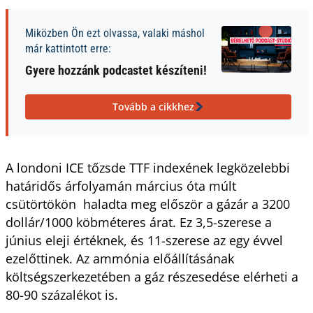
Miközben Ön ezt olvassa, valaki máshol
már kattintott erre:
Gyere hozzánk podcastet készíteni!
Tovább a cikkhez
A londoni ICE tőzsde TTF indexének legközelebbi 
határidős árfolyamán március óta múlt 
csütörtökön  haladta meg először a gázár a 3200 
dollár/1000 köbméteres árat. Ez 3,5-szerese a 
június eleji értéknek, és 11-szerese az egy évvel 
ezelőttinek. Az ammónia előállításának 
költségszerkezetében a gáz részesedése elérheti a 
80-90 százalékot is.