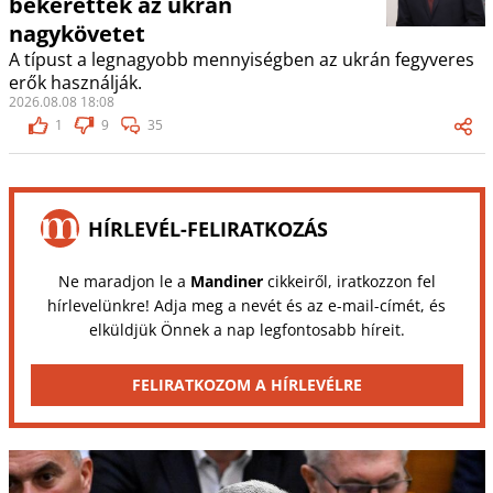
bekérették az ukrán
nagykövetet
A típust a legnagyobb mennyiségben az ukrán fegyveres
erők használják.
2026.08.08 18:08
1
9
35
HÍRLEVÉL-FELIRATKOZÁS
Ne maradjon le a
Mandiner
cikkeiről, iratkozzon fel
hírlevelünkre! Adja meg a nevét és az e-mail-címét, és
elküldjük Önnek a nap legfontosabb híreit.
FELIRATKOZOM A HÍRLEVÉLRE