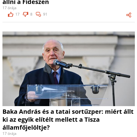
állni a Fideszen
17 órája
17
8
91
Baka András és a tatai sortűzper: miért állt
ki az egyik elítélt mellett a Tisza
államfőjelöltje?
17 órája