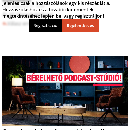
Kamcsatka5
Jelenleg csak a hozzászólások egy kis részét látja.
2022. augusztus 31. 18:48
Hozzászóláshoz és a további kommentek
Át áll lőporgyártásra!
megtekintéséhez lépjen be, vagy regisztráljon!
Válasz erre
0
0
Regisztráció
Bejelentkezés