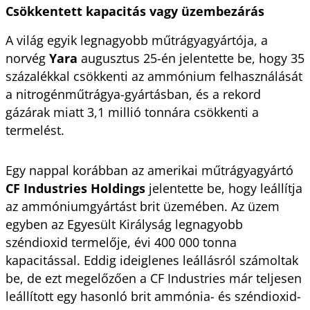
Csökkentett kapacitás vagy üzembezárás
A világ egyik legnagyobb műtrágyagyártója, a 
norvég 
Yara 
augusztus 25-én jelentette be, hogy 35 
százalékkal csökkenti az ammónium felhasználását 
a nitrogénműtrágya-gyártásban, és a rekord 
gázárak miatt 3,1 millió tonnára csökkenti a 
termelést.
Egy nappal korábban az amerikai műtrágyagyártó 
CF Industries Holdings
 jelentette be, hogy leállítja 
az ammóniumgyártást brit üzemében. Az üzem 
egyben az Egyesült Királyság legnagyobb 
széndioxid termelője, évi 400 000 tonna 
kapacitással. Eddig ideiglenes leállásról számoltak 
be, de ezt megelőzően a CF Industries már teljesen 
leállított egy hasonló brit ammónia- és széndioxid-