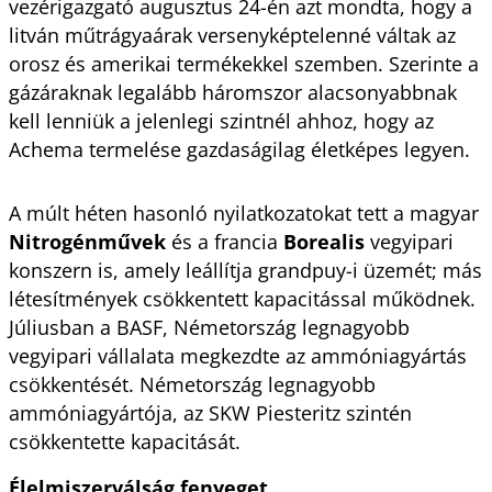
vezérigazgató augusztus 24-én azt mondta, hogy a 
litván műtrágyaárak versenyképtelenné váltak az 
orosz és amerikai termékekkel szemben. Szerinte a 
gázáraknak legalább háromszor alacsonyabbnak 
kell lenniük a jelenlegi szintnél ahhoz, hogy az 
Achema termelése gazdaságilag életképes legyen.
A múlt héten hasonló nyilatkozatokat tett a magyar 
Nitrogénművek 
és a francia 
Borealis 
vegyipari 
konszern is, amely leállítja grandpuy-i üzemét; más 
létesítmények csökkentett kapacitással működnek. 
Júliusban a BASF, Németország legnagyobb 
vegyipari vállalata megkezdte az ammóniagyártás 
csökkentését. Németország legnagyobb 
ammóniagyártója, az SKW Piesteritz szintén 
csökkentette kapacitását.
Élelmiszerválság fenyeget