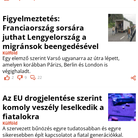
Figyelmeztetés:
Franciaország sorsára
juthat Lengyelország a
migránsok beengedésével
Külföld
Egy elemző szerint Varsó ugyanarra az útra lépett,
amelyen korábban Párizs, Berlin és London is
végighaladt.
2
9
22
Az EU drogjelentése szerint
komoly veszély leselkedik a
fiatalokra
Külföld
A szervezett bűnözés egyre tudatosabban és egyre
sikeresebben épít kapcsolatot a fiatal generációkkal.