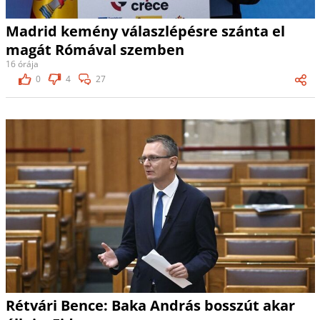
Madrid kemény válaszlépésre szánta el
magát Rómával szemben
16 órája
0
4
27
Rétvári Bence: Baka András bosszút akar