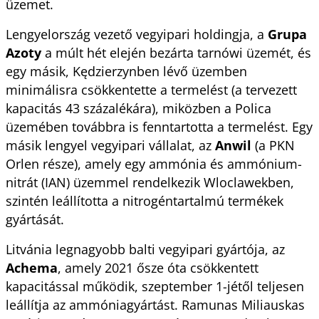
üzemet.
Lengyelország vezető vegyipari holdingja, a 
Grupa 
Azoty
 a múlt hét elején bezárta tarnówi üzemét, és 
egy másik, Kędzierzynben lévő üzemben 
minimálisra csökkentette a termelést (a tervezett 
kapacitás 43 százalékára), miközben a Polica 
üzemében továbbra is fenntartotta a termelést. Egy 
másik lengyel vegyipari vállalat, az 
Anwil 
(a PKN 
Orlen része), amely egy ammónia és ammónium-
nitrát (IAN) üzemmel rendelkezik Wloclawekben, 
szintén leállította a nitrogéntartalmú termékek 
gyártását.
Litvánia legnagyobb balti vegyipari gyártója, az 
Achema
, amely 2021 ősze óta csökkentett 
kapacitással működik, szeptember 1-jétől teljesen 
leállítja az ammóniagyártást. Ramunas Miliauskas 