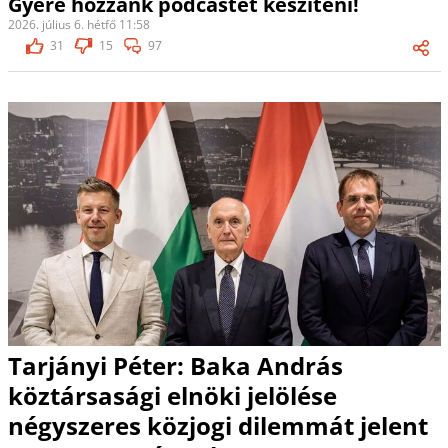
Gyere hozzánk podcastet készíteni!
2026. július 6. hétfő 11:58
31
15
97
Tarjányi Péter: Baka András
köztársasági elnöki jelölése
négyszeres közjogi dilemmát jelent