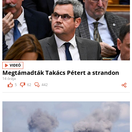
VIDEÓ
Megtámadták Takács Pétert a strandon
14 órája
5
62
442