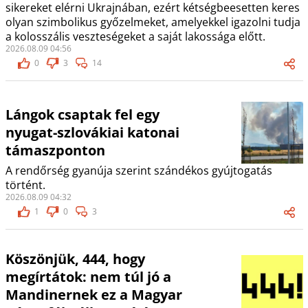
sikereket elérni Ukrajnában, ezért kétségbeesetten keres
olyan szimbolikus győzelmeket, amelyekkel igazolni tudja
a kolosszális veszteségeket a saját lakossága előtt.
2026.08.09 04:56
0
3
14
Lángok csaptak fel egy
nyugat-szlovákiai katonai
támaszponton
A rendőrség gyanúja szerint szándékos gyújtogatás
történt.
2026.08.09 04:32
1
0
3
Köszönjük, 444, hogy
megírtátok: nem túl jó a
Mandinernek ez a Magyar