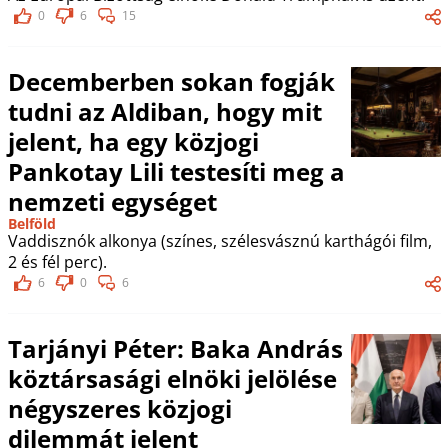
0
6
15
Decemberben sokan fogják
tudni az Aldiban, hogy mit
jelent, ha egy közjogi
Pankotay Lili testesíti meg a
nemzeti egységet
Belföld
Vaddisznók alkonya (színes, szélesvásznú karthágói film,
2 és fél perc).
6
0
6
Tarjányi Péter: Baka András
köztársasági elnöki jelölése
négyszeres közjogi
dilemmát jelent