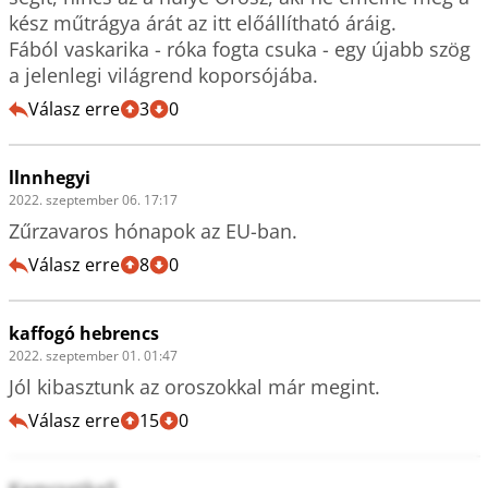
kész műtrágya árát az itt előállítható áráig.

Fából vaskarika - róka fogta csuka - egy újabb szög 
a jelenlegi világrend koporsójába.
Válasz erre
3
0
llnnhegyi
2022. szeptember 06. 17:17
Zűrzavaros hónapok az EU-ban.
Válasz erre
8
0
kaffogó hebrencs
2022. szeptember 01. 01:47
Jól kibasztunk az oroszokkal már megint. 
Válasz erre
15
0