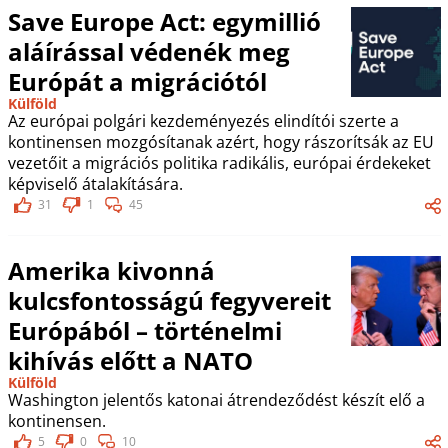
Save Europe Act: egymillió
aláírással védenék meg
Európát a migrációtól
Külföld
Az európai polgári kezdeményezés elindítói szerte a
kontinensen mozgósítanak azért, hogy rászorítsák az EU
vezetőit a migrációs politika radikális, európai érdekeket
képviselő átalakítására.
31
1
45
Amerika kivonná
kulcsfontosságú fegyvereit
Európából – történelmi
kihívás előtt a NATO
Külföld
Washington jelentős katonai átrendeződést készít elő a
kontinensen.
5
0
10