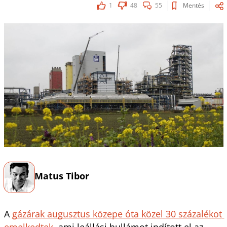
1
48
55
Mentés
Matus Tibor
A
gázárak augusztus közepe óta közel 30 százalékot 
emelkedtek
, ami leállási hullámot indított el az 