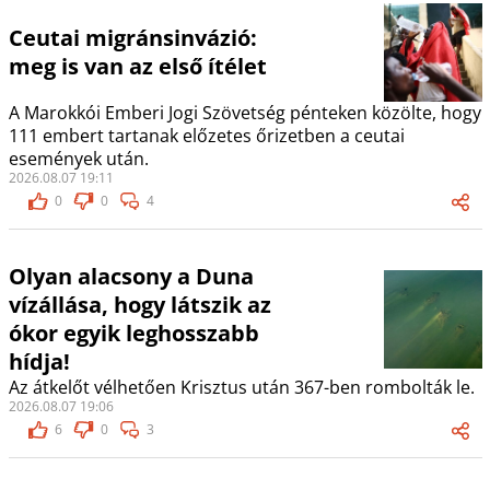
Ceutai migránsinvázió:
meg is van az első ítélet
A Marokkói Emberi Jogi Szövetség pénteken közölte, hogy
111 embert tartanak előzetes őrizetben a ceutai
események után.
2026.08.07 19:11
0
0
4
Olyan alacsony a Duna
vízállása, hogy látszik az
ókor egyik leghosszabb
hídja!
Az átkelőt vélhetően Krisztus után 367-ben rombolták le.
2026.08.07 19:06
6
0
3