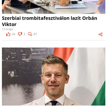
Szerbiai trombitafesztiválon lazít Orbán
Viktor
13 órája
34
2
87