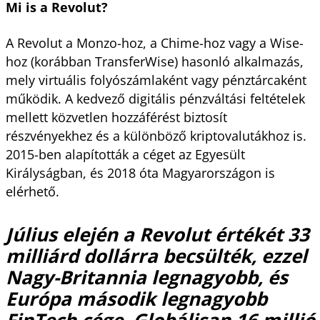
Mi is a Revolut?
A Revolut a Monzo-hoz, a Chime-hoz vagy a Wise-
hoz (korábban TransferWise) hasonló alkalmazás,
mely virtuális folyószámlaként vagy pénztárcaként
működik. A kedvező digitális pénzváltási feltételek
mellett közvetlen hozzáférést biztosít
részvényekhez és a különböző kriptovalutákhoz is.
2015-ben alapították a céget az Egyesült
Királyságban, és 2018 óta Magyarországon is
elérhető.
Július elején a Revolut értékét 33
milliárd dollárra becsülték, ezzel
Nagy-Britannia legnagyobb, és
Európa második legnagyobb
FinTech cége. Globálisan 16 millió