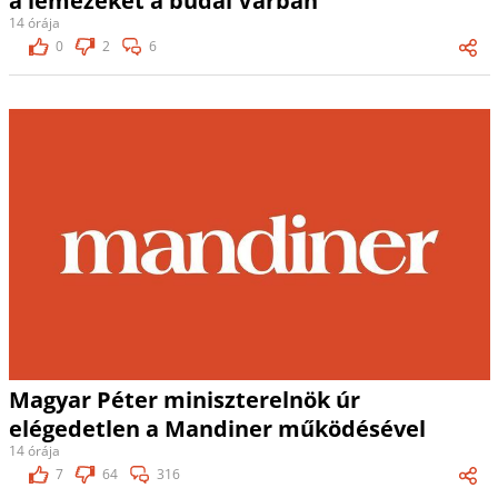
a lemezeket a budai Várban
14 órája
0
2
6
Magyar Péter miniszterelnök úr
elégedetlen a Mandiner működésével
14 órája
7
64
316