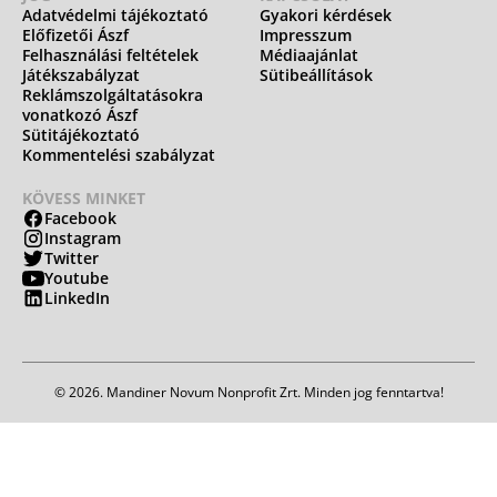
Adatvédelmi tájékoztató
Gyakori kérdések
Előfizetői Ászf
Impresszum
Felhasználási feltételek
Médiaajánlat
Játékszabályzat
Sütibeállítások
Reklámszolgáltatásokra
vonatkozó Ászf
Sütitájékoztató
Kommentelési szabályzat
KÖVESS MINKET
Facebook
Instagram
Twitter
Youtube
LinkedIn
© 2026. Mandiner Novum Nonprofit Zrt. Minden jog fenntartva!