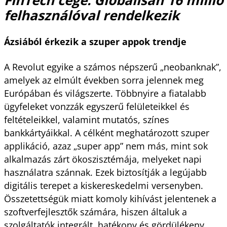
felhasználóval rendelkezik
Ázsiából érkezik a szuper appok trendje
A Revolut egyike a számos népszerű „neobanknak”,
amelyek az elmúlt években sorra jelennek meg
Európában és világszerte. Többnyire a fiatalabb
ügyfeleket vonzzák egyszerű felületeikkel és
feltételeikkel, valamint mutatós, színes
bankkártyáikkal. A célként meghatározott szuper
applikáció, azaz „super app” nem más, mint sok
alkalmazás zárt ökoszisztémája, melyeket napi
használatra szánnak. Ezek biztosítják a legújabb
digitális terepet a kiskereskedelmi versenyben.
Összetettségük miatt komoly kihívást jelentenek a
szoftverfejlesztők számára, hiszen általuk a
szolgáltatók integrált, hatékony és gördülékeny