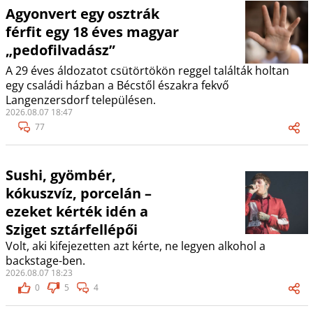
Agyonvert egy osztrák
férfit egy 18 éves magyar
„pedofilvadász”
A 29 éves áldozatot csütörtökön reggel találták holtan
egy családi házban a Bécstől északra fekvő
Langenzersdorf településen.
2026.08.07 18:47
77
Sushi, gyömbér,
kókuszvíz, porcelán –
ezeket kérték idén a
Sziget sztárfellépői
Volt, aki kifejezetten azt kérte, ne legyen alkohol a
backstage-ben.
2026.08.07 18:23
0
5
4