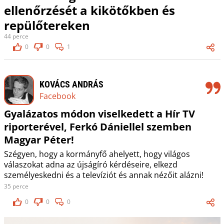
ellenőrzését a kikötőkben és
repülőtereken
44 perce
0
0
1
KOVÁCS ANDRÁS
Facebook
Gyalázatos módon viselkedett a Hír TV
riporterével, Ferkó Dániellel szemben
Magyar Péter!
Szégyen, hogy a kormányfő ahelyett, hogy világos
válaszokat adna az újságíró kérdéseire, elkezd
személyeskedni és a televíziót és annak nézőit alázni!
35 perce
0
0
0