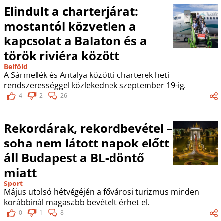
Elindult a charterjárat:
mostantól közvetlen a
kapcsolat a Balaton és a
török riviéra között
Belföld
A Sármellék és Antalya közötti charterek heti
rendszerességgel közlekednek szeptember 19-ig.
4
2
26
Rekordárak, rekordbevétel –
soha nem látott napok előtt
áll Budapest a BL-döntő
miatt
Sport
Május utolsó hétvégéjén a fővárosi turizmus minden
korábbinál magasabb bevételt érhet el.
0
1
8