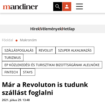
Hírek
Vélemények
Hetilap
Főoldal
Makronóm
⬤
SZÁLLÁSFOGLALÁS
REVOLUT
SZUPER ALKALMAZÁS
TURIZMUS
EP KÖZLEKEDÉSI ÉS TURISZTIKAI BIZOTTSÁGÁNAK ALELNÖKE
FINTECH
STAYS
Már a Revoluton is tudunk
szállást foglalni
2021. július 29. 13:48