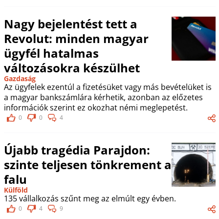
Nagy bejelentést tett a
Revolut: minden magyar
ügyfél hatalmas
változásokra készülhet
Gazdaság
Az ügyfelek ezentúl a fizetésüket vagy más bevételüket is
a magyar bankszámlára kérhetik, azonban az előzetes
információk szerint ez okozhat némi meglepetést.
0
0
4
Újabb tragédia Parajdon:
szinte teljesen tönkrement a
falu
Külföld
135 vállalkozás szűnt meg az elmúlt egy évben.
0
4
9