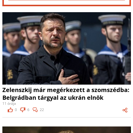
Zelenszkij már megérkezett a szomszédba:
Belgrádban tárgyal az ukrán elnök
11 órája
0
6
22