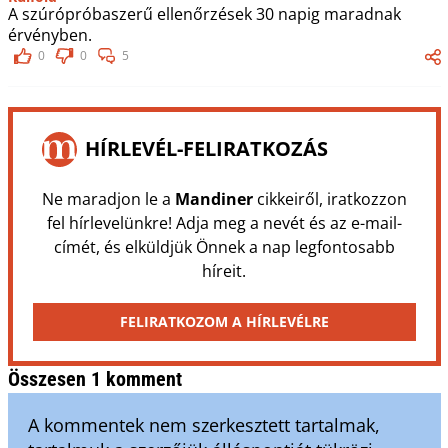
A szúrópróbaszerű ellenőrzések 30 napig maradnak
érvényben.
0
0
5
HÍRLEVÉL-FELIRATKOZÁS
Ne maradjon le a
Mandiner
cikkeiről, iratkozzon
fel hírlevelünkre! Adja meg a nevét és az e-mail-
címét, és elküldjük Önnek a nap legfontosabb
híreit.
FELIRATKOZOM A HÍRLEVÉLRE
Összesen 1 komment
A kommentek nem szerkesztett tartalmak,