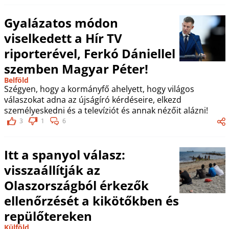
Gyalázatos módon
viselkedett a Hír TV
riporterével, Ferkó Dániellel
szemben Magyar Péter!
Belföld
Szégyen, hogy a kormányfő ahelyett, hogy világos
válaszokat adna az újságíró kérdéseire, elkezd
személyeskedni és a televíziót és annak nézőit alázni!
3
1
6
Itt a spanyol válasz:
visszaállítják az
Olaszországból érkezők
ellenőrzését a kikötőkben és
repülőtereken
Külföld