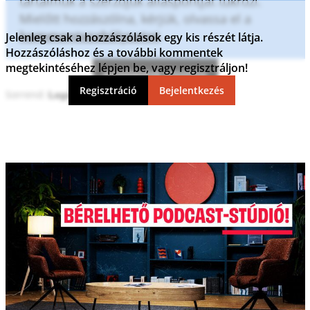
tartalmuk a szerzőjük álláspontját tükrözi.
Mielőtt hozzászólna, kérjük, olvassa el a
kommentszabályzatot
.
Jelenleg csak a hozzászólások egy kis részét látja.
Hozzászóláshoz és a további kommentek
megtekintéséhez lépjen be, vagy regisztráljon!
Kommentek frissítése
Regisztráció
Bejelentkezés
Sorrend: