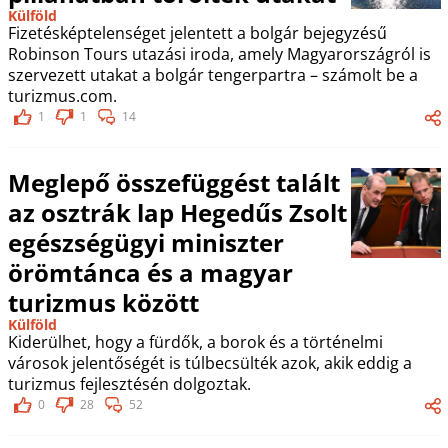
Külföld
Fizetésképtelenséget jelentett a bolgár bejegyzésű
Robinson Tours utazási iroda, amely Magyarországról is
szervezett utakat a bolgár tengerpartra – számolt be a
turizmus.com.
1
1
14
Meglepő összefüggést talált
az osztrák lap Hegedűs Zsolt
egészségügyi miniszter
örömtánca és a magyar
turizmus között
Külföld
Kiderülhet, hogy a fürdők, a borok és a történelmi
városok jelentőségét is túlbecsülték azok, akik eddig a
turizmus fejlesztésén dolgoztak.
0
28
52