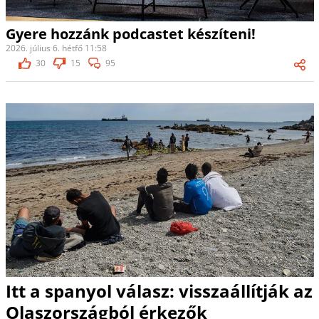
Gyere hozzánk podcastet készíteni!
2026. július 6. hétfő 11:58
30
15
95
Itt a spanyol válasz: visszaállítják az
Olaszországból érkezők