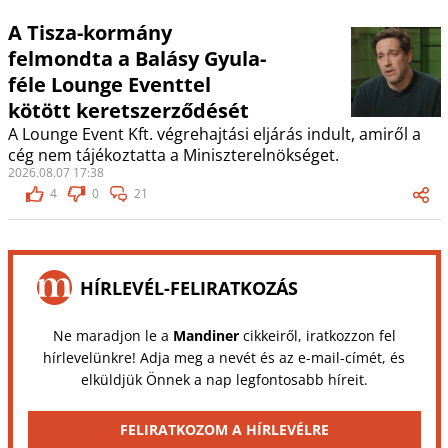
A Tisza-kormány
felmondta a Balásy Gyula-
féle Lounge Eventtel
kötött keretszerződését
A Lounge Event Kft. végrehajtási eljárás indult, amiről a
cég nem tájékoztatta a Miniszterelnökséget.
2026.08.07 17:38
4
0
21
HÍRLEVÉL-FELIRATKOZÁS
Ne maradjon le a
Mandiner
cikkeiről, iratkozzon fel
hírlevelünkre! Adja meg a nevét és az e-mail-címét, és
elküldjük Önnek a nap legfontosabb híreit.
FELIRATKOZOM A HÍRLEVÉLRE