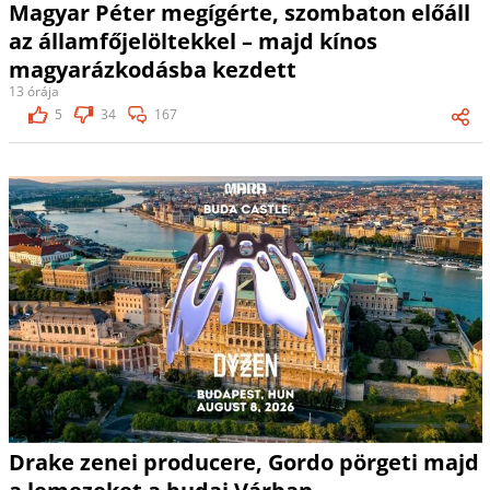
Magyar Péter megígérte, szombaton előáll
az államfőjelöltekkel – majd kínos
magyarázkodásba kezdett
13 órája
5
34
167
Drake zenei producere, Gordo pörgeti majd