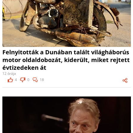
Felnyitották a Dunában talált világháborús
motor oldaldobozát, kiderült, miket rejtett
évtizedeken át
12 órája
4
0
18