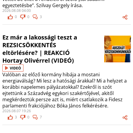
egyeztetésbe”. Szilvay Gergely írása.
2026.08.08 04:00
0
0
3
Ez már a lakossági teszt a
REZSICSÖKKENTÉS
eltörlésére? | REAKCIÓ
Hortay Olivérrel (VIDEÓ)
VIDEÓ
Valóban az előző kormány hibája a mostani
energiaválság? Mi lesz a hatósági árakkal? Mi a helyzet a
korábbi napelemes pályázatokkal? Ezekről is szót
ejtettünk a Századvég egykori szakértőjével, akitől
megkérdeztük persze azt is, miért csatlakozik a Fidesz
parlamenti frakciójához Bóka János felkérésére.
2026.08.07 19:26
3
0
7