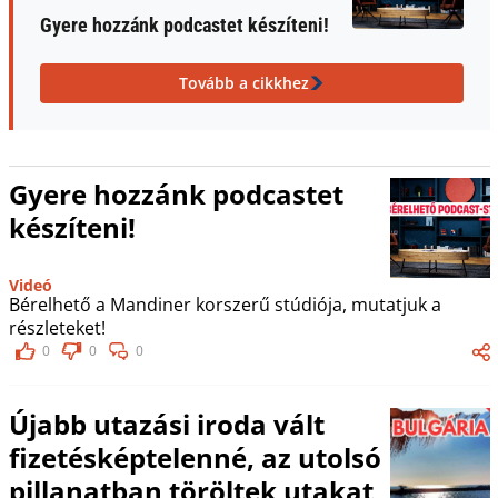
Gyere hozzánk podcastet készíteni!
Tovább a cikkhez
Gyere hozzánk podcastet
készíteni!
Videó
Bérelhető a Mandiner korszerű stúdiója, mutatjuk a
részleteket!
0
0
0
Újabb utazási iroda vált
fizetésképtelenné, az utolsó
pillanatban töröltek utakat