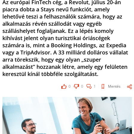
Az európai FinTech cég, a Revolut, július 20-án
piacra dobta a Stays nevű funkciót, amely
lehetővé teszi a felhasználók számára, hogy az
alkalmazás révén szállodát vagy egyéb
szálláshelyet foglaljanak. Ez a lépés komoly
kihívást jelent olyan turisztikai óriáscégek
számára is, mint a Booking Holdings, az Expedia
vagy a TripAdvisor. A 33 milliárd dolláros vállalat
arra törekszik, hogy egy olyan „szuper
alkalmazást” hozzanak létre, amely egy felületen
keresztül kínál többféle szolgáltatást.
0
0
1
Mentés