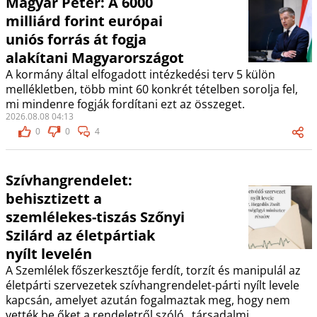
Magyar Péter: A 6000
milliárd forint európai
uniós forrás át fogja
alakítani Magyarországot
A kormány által elfogadott intézkedési terv 5 külön
mellékletben, több mint 60 konkrét tételben sorolja fel,
mi mindenre fogják fordítani ezt az összeget.
2026.08.08 04:13
0
0
4
Szívhangrendelet:
behisztizett a
szemlélekes-tiszás Szőnyi
Szilárd az életpártiak
nyílt levelén
A Szemlélek főszerkesztője ferdít, torzít és manipulál az
életpárti szervezetek szívhangrendelet-párti nyílt levele
kapcsán, amelyet azután fogalmaztak meg, hogy nem
vették be őket a rendeletről szóló „társadalmi