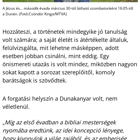
A Jézus és… második évada március 30-tól látható szombatonként 16:05-től
a Dunán. (Fotó:Csöndör Kinga/MTVA)
Hozzáteszi, a történetek mindegyike jó tanulság
volt számára; a saját életét is átértékelte általuk,
felülvizsgálta, mit lehetne másképpen, adott
esetben jobban csinálni, mint eddig. Egy
önismereti utazás is volt mindez, miközben nagyon
sokat kapott a sorozat szereplőitől, komoly
barátságok is szövődtek.
A forgatási helyszín a Dunakanyar volt, nem
véletlenül.
„
Míg az első évadban a bibliai mesterségek
nyomába eredtünk, az idei koncepció lényege,
hogy kivonulok a világ zajából, és az emberiség