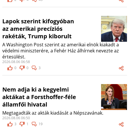
Lapok szerint kifogyóban
az amerikai precíziós
rakéták, Trump kiborult
A Washington Post szerint az amerikai elnök kiakadt a
védelmi miniszterére, a Fehér Ház álhírnek nevezte az
értesülést.
2026.08.06 06:58
0
0
3
Nem adja ki a kegyelmi
aktákat a Forsthoffer-féle
államfői hivatal
Megtagadták az akták kiadását a Népszavának.
2026.08.06 06:50
3
1
19