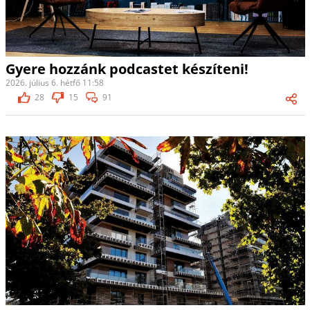
Gyere hozzánk podcastet készíteni!
2026. július 6. hétfő 11:58
28
15
91