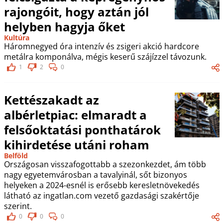
rajongóit, hogy aztán jól
helyben hagyja őket
Kultúra
Háromnegyed óra intenzív és zsigeri akció hardcore
metálra komponálva, mégis keserű szájízzel távozunk.
1
2
0
Kettészakadt az
albérletpiac: elmaradt a
felsőoktatási ponthatárok
kihirdetése utáni roham
Belföld
Országosan visszafogottabb a szezonkezdet, ám több
nagy egyetemvárosban a tavalyinál, sőt bizonyos
helyeken a 2024-esnél is erősebb keresletnövekedés
látható az ingatlan.com vezető gazdasági szakértője
szerint.
0
0
0