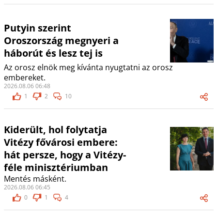
Putyin szerint
Oroszország megnyeri a
háborút és lesz tej is
Az orosz elnök meg kívánta nyugtatni az orosz
embereket.
2026.08.06 06:48
1
2
10
Kiderült, hol folytatja
Vitézy fővárosi embere:
hát persze, hogy a Vitézy-
féle minisztériumban
Mentés másként.
2026.08.06 06:45
0
1
4