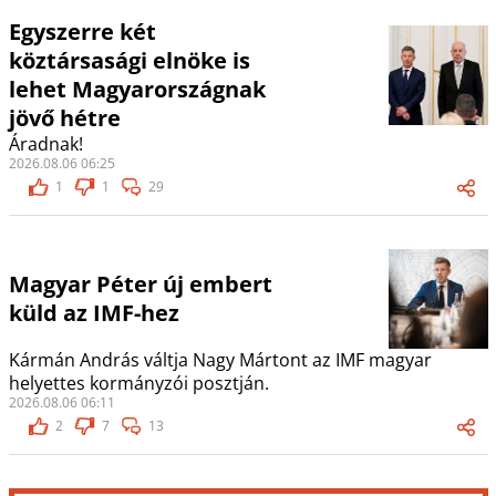
Egyszerre két
köztársasági elnöke is
lehet Magyarországnak
jövő hétre
Áradnak!
2026.08.06 06:25
1
1
29
Magyar Péter új embert
küld az IMF-hez
Kármán András váltja Nagy Mártont az IMF magyar
helyettes kormányzói posztján.
2026.08.06 06:11
2
7
13