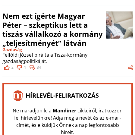
Nem ezt ígérte Magyar
Péter – szkeptikus lett a
tiszás vállalkozó a kormány
„teljesítményét” látván
Gazdaság
Felföldi József bírálta a Tisza-kormány
gazdaságpolitikáját.
2
1
34
HÍRLEVÉL-FELIRATKOZÁS
Ne maradjon le a
Mandiner
cikkeiről, iratkozzon
fel hírlevelünkre! Adja meg a nevét és az e-mail-
címét, és elküldjük Önnek a nap legfontosabb
híreit.