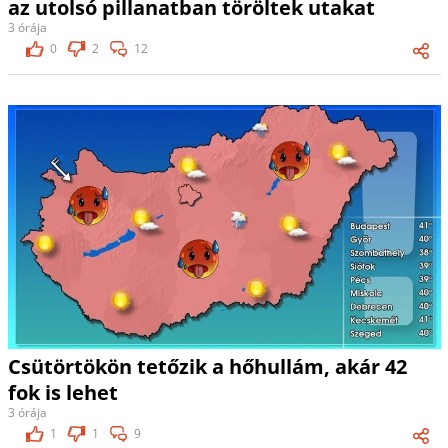
az utolsó pillanatban töröltek utakat
3 órája
0
2
12
Csütörtökön tetőzik a hőhullám, akár 42
fok is lehet
3 órája
1
1
9