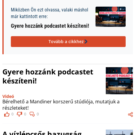
Miközben Ön ezt olvassa, valaki máshol
már kattintott erre:
Gyere hozzánk podcastet készíteni!
Tovább a cikkhez
Gyere hozzánk podcastet
készíteni!
Videó
Bérelhető a Mandiner korszerű stúdiója, mutatjuk a
részleteket!
0
0
0
A vízlépcsős hazugság