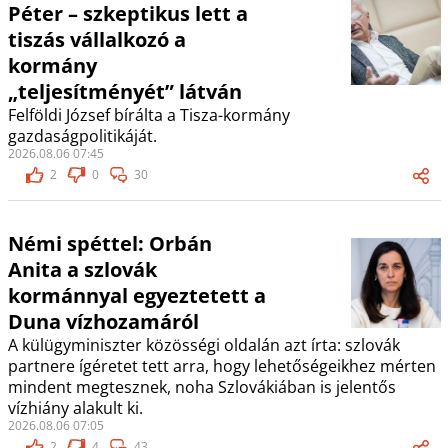
Péter – szkeptikus lett a
tiszás vállalkozó a
kormány
„teljesítményét” látván
Felföldi József bírálta a Tisza-kormány
gazdaságpolitikáját.
2026.08.06 07:45
2
0
30
Némi spéttel: Orbán
Anita a szlovák
kormánnyal egyeztetett a
Duna vízhozamáról
A külügyminiszter közösségi oldalán azt írta: szlovák
partnere ígéretet tett arra, hogy lehetőségeikhez mérten
mindent megtesznek, noha Szlovákiában is jelentős
vízhiány alakult ki.
2026.08.06 07:05
2
4
43