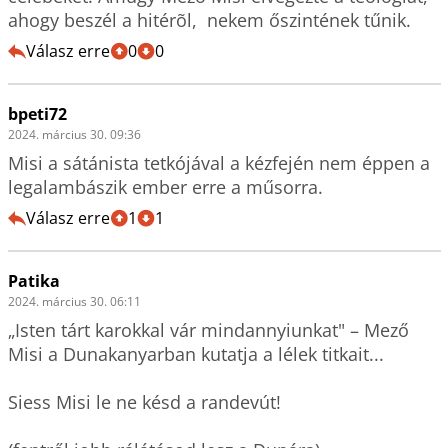
ahogy beszél a hitérõl,  nekem őszintének tűnik.
Válasz erre
0
0
bpeti72
2024. március 30. 09:36
Misi a sátánista tetkójával a kézfején nem éppen a 
legalambászik ember erre a műsorra.
Válasz erre
1
1
Patika
2024. március 30. 06:11
„Isten tárt karokkal vár mindannyiunkat" – Mező 
Misi a Dunakanyarban kutatja a lélek titkait...

Siess Misi le ne késd a randevút!
