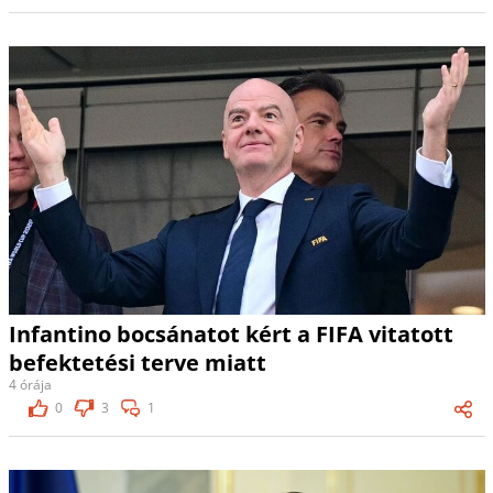
Infantino bocsánatot kért a FIFA vitatott
befektetési terve miatt
4 órája
0
3
1