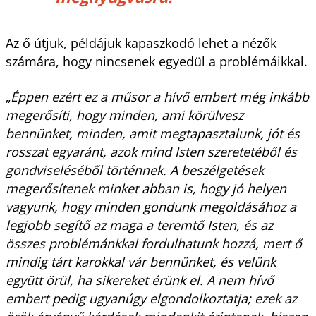
Az ő útjuk, példájuk kapaszkodó lehet a nézők
számára, hogy nincsenek egyedül a problémáikkal.
„
Éppen ezért ez a műsor a hívő embert még inkább
megerősíti, hogy minden, ami körülvesz
bennünket, minden, amit megtapasztalunk, jót és
rosszat egyaránt, azok mind Isten szeretetéből és
gondviseléséből történnek. A beszélgetések
megerősítenek minket abban is, hogy jó helyen
vagyunk, hogy minden gondunk megoldásához a
legjobb segítő az maga a teremtő Isten, és az
összes problémánkkal fordulhatunk hozzá, mert ő
mindig tárt karokkal vár bennünket, és velünk
együtt örül, ha sikereket érünk el. A nem hívő
embert pedig ugyanúgy elgondolkoztatja; ezek az