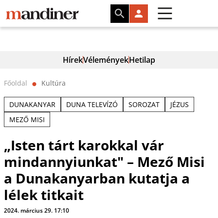
Hírek
Vélemények
Hetilap
Főoldal
Kultúra
⬤
DUNAKANYAR
DUNA TELEVÍZÓ
SOROZAT
JÉZUS
MEZŐ MISI
„Isten tárt karokkal vár
mindannyiunkat" – Mező Misi
a Dunakanyarban kutatja a
lélek titkait
2024. március 29. 17:10