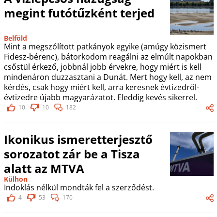
megint futótűzként terjed
Belföld
Mint a megszólított patkányok egyike (amúgy közismert
Fidesz-bérenc), bátorkodom reagálni az elmúlt napokban
csőstül érkező, jobbnál jobb érvekre, hogy miért is kell
mindenáron duzzasztani a Dunát. Mert hogy kell, az nem
kérdés, csak hogy miért kell, arra keresnek évtizedről-
évtizedre újabb magyarázatot. Eleddig kevés sikerrel.
10
10
182
Ikonikus ismeretterjesztő
sorozatot zár be a Tisza
alatt az MTVA
Külhon
Indoklás nélkül mondták fel a szerződést.
4
53
170