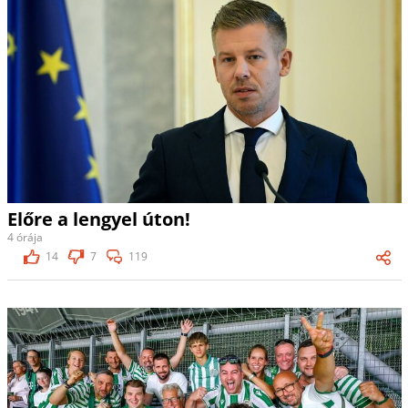
Előre a lengyel úton!
4 órája
14
7
119