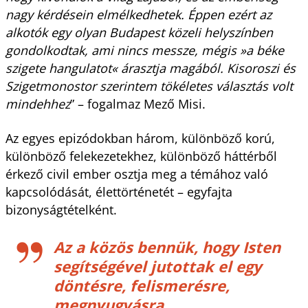
nagy kérdésein elmélkedhetek. Éppen ezért az
alkotók egy olyan Budapest közeli helyszínben
gondolkodtak, ami nincs messze, mégis »a béke
szigete hangulatot« árasztja magából. Kisoroszi és
Szigetmonostor szerintem tökéletes választás volt
mindehhez
” – fogalmaz Mező Misi.
Az egyes epizódokban három, különböző korú,
különböző felekezetekhez, különböző háttérből
érkező civil ember osztja meg a témához való
kapcsolódását, élettörténetét – egyfajta
bizonyságtételként.
Az a közös bennük, hogy Isten
segítségével jutottak el egy
döntésre, felismerésre,
megnyugvásra.