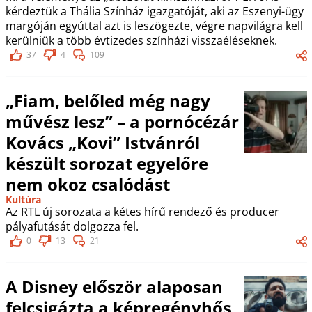
kérdeztük a Thália Színház igazgatóját, aki az Eszenyi-ügy
margóján egyúttal azt is leszögezte, végre napvilágra kell
kerülniük a több évtizedes színházi visszaéléseknek.
37
4
109
„Fiam, belőled még nagy
művész lesz” – a pornócézár
Kovács „Kovi” Istvánról
készült sorozat egyelőre
nem okoz csalódást
Kultúra
Az RTL új sorozata a kétes hírű rendező és producer
pályafutását dolgozza fel.
0
13
21
A Disney először alaposan
felcsigázta a képregényhős