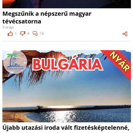
Megszűnik a népszerű magyar
tévécsatorna
3 órája
1
4
16
Újabb utazási iroda vált fizetésképtelenné,