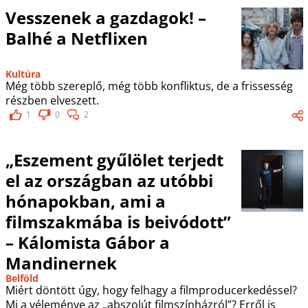
Vesszenek a gazdagok! –
Balhé a Netflixen
Kultúra
Még több szereplő, még több konfliktus, de a frissesség
részben elveszett.
1
0
2
„Eszement gyűlölet terjedt
el az országban az utóbbi
hónapokban, ami a
filmszakmába is beivódott”
– Kálomista Gábor a
Mandinernek
Belföld
Miért döntött úgy, hogy felhagy a filmproducerkedéssel?
Mi a véleménye az „abszolút filmszínházról”? Erről is