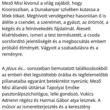
Mező Misi kivonul a világ zajából, hogy
Kisorosziban, a Dunakanyar szívében kutassa a
lélek titkait. Meghívott vendégeihez hasonlóan ő is
átélte a csendet, a szerelmet, a gyászt, az örömöt, a
kiégés és a felnövekedés fájdalmát. Átesett
kísértéseken, ismeri a test természetét, a csoda
sorsfordító jelentőségét és a megbocsátás embert
próbáló élményét. Vágyott a szabadulásra és a
reményre.
A
Jézus és…
sorozatban bemutatott találkozásokból
az emberi élet legsötétebb óráiba és legfelemelőbb
pillanataiba egyaránt betekintést nyerünk; Mező
Misi állandó útitársai Tapolyai Emőke
pasztorálpszichológus, lelki gondozó, Vukics
Adrienn régész és Harmai Gábor atya lesznek. A
műsor az ismeretterjesztés és a keresztény