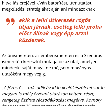
hitvallás erejével kíván bátorítást, útmutatást,
megküzdési stratégiákat ajánlani mindazoknak,
akik a lelki útkeresés rögös
útján járnak, esetleg lelki próba
előtt állnak vagy épp azzal
küzdenek.
Az önismereten, az emberismereten és a Szentírás
ismeretén keresztül mutatja be az utat, amelyen
mindenki saját maga, de mégsem magányos
utazóként megy végig.
„
A Jézus és… második évadának előkészületei során
magam is mély érzelmi utazáson vettem részt,
rengeteg őszinte rácsodálkozást megélve. Komoly
feladat volt 36 ember személyes élettörténetét