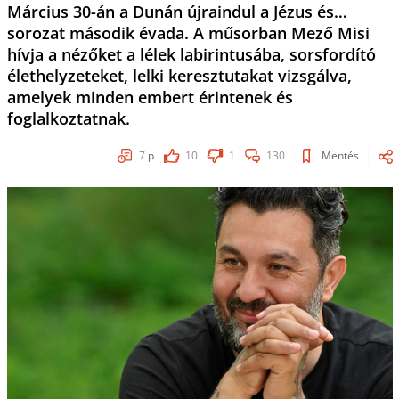
Március 30-án a Dunán újraindul a Jézus és…
sorozat második évada. A műsorban Mező Misi
hívja a nézőket a lélek labirintusába, sorsfordító
élethelyzeteket, lelki keresztutakat vizsgálva,
amelyek minden embert érintenek és
foglalkoztatnak.
7
p
10
1
130
Mentés