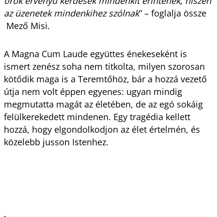
örök érvényű kérdések mindenkit érintenek, hiszen
az üzenetek mindenkihez szólnak
” – foglalja össze
Mező Misi.
A Magna Cum Laude együttes énekeseként is
ismert zenész soha nem titkolta, milyen szorosan
kötődik maga is a Teremtőhöz, bár a hozzá vezető
útja nem volt éppen egyenes: ugyan mindig
megmutatta magát az életében, de az egó sokáig
felülkerekedett mindenen. Egy tragédia kellett
hozzá, hogy elgondolkodjon az élet értelmén, és
közelebb jusson Istenhez.