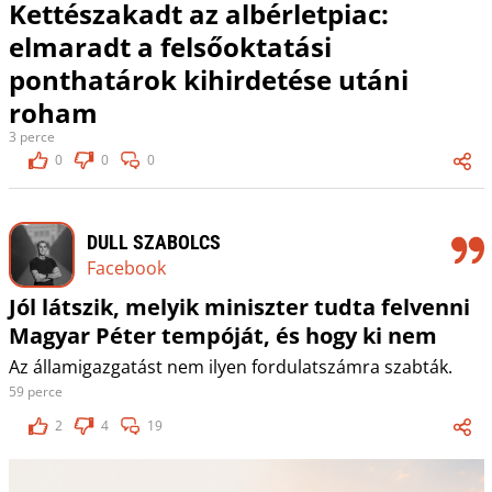
Kettészakadt az albérletpiac:
elmaradt a felsőoktatási
ponthatárok kihirdetése utáni
roham
3 perce
0
0
0
DULL SZABOLCS
Facebook
Jól látszik, melyik miniszter tudta felvenni
Magyar Péter tempóját, és hogy ki nem
Az államigazgatást nem ilyen fordulatszámra szabták.
59 perce
2
4
19