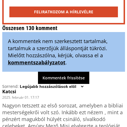
FELIRATKOZOM A HÍRLEVÉLRE
Összesen 130 komment
A kommentek nem szerkesztett tartalmak,
tartalmuk a szerzőjük álláspontját tükrözi.
Mielőtt hozzászólna, kérjük, olvassa el a
kommentszabályzatot
.
Kommentek frissítése
Sorrend:
Katcsi
2025. február 01. 17:17
Nagyon tetszett az elsô sorozat, amelyben a bibliai 
mesterségekrői volt szó. Inkább ezt nézem , mint a 
pénzért magukból hülyét csináló, sívalkodó 
celebeket. Amúgy Mező Misi elvégezte a teológiát, 