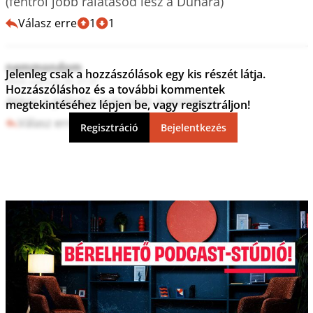
(fentről jobb rálátásod lesz a Dunára)
Válasz erre
1
1
nemmondom
Jelenleg csak a hozzászólások egy kis részét látja.
2024. március 29. 21:31
Hozzászóláshoz és a további kommentek
Akkor a pálinka már nem a minden?
megtekintéséhez lépjen be, vagy regisztráljon!
Válasz erre
2
4
Regisztráció
Bejelentkezés