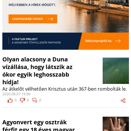
Olyan alacsony a Duna
vízállása, hogy látszik az
ókor egyik leghosszabb
hídja!
Az átkelőt vélhetően Krisztus után 367-ben rombolták le.
2026.08.07 19:06
0
0
0
Agyonvert egy osztrák
férfit egy 18 éves magyar