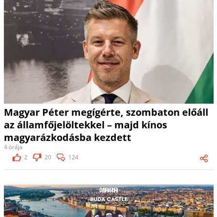
Magyar Péter megígérte, szombaton előáll
az államfőjelöltekkel – majd kínos
magyarázkodásba kezdett
4 órája
2
20
124