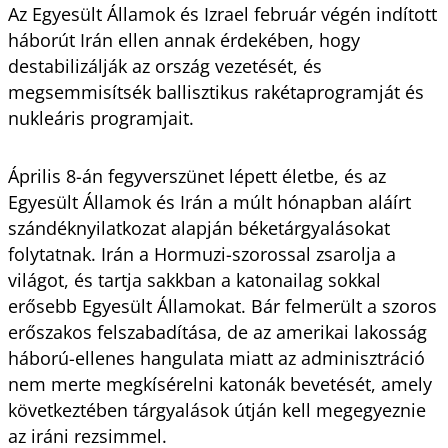
Az Egyesült Államok és Izrael február végén indított
háborút Irán ellen annak érdekében, hogy
destabilizálják az ország vezetését, és
megsemmisítsék ballisztikus rakétaprogramját és
nukleáris programjait.
Április 8-án fegyverszünet lépett életbe, és az
Egyesült Államok és Irán a múlt hónapban aláírt
szándéknyilatkozat alapján béketárgyalásokat
folytatnak. Irán a Hormuzi-szorossal zsarolja a
világot, és tartja sakkban a katonailag sokkal
erősebb Egyesült Államokat. Bár felmerült a szoros
erőszakos felszabadítása, de az amerikai lakosság
háború-ellenes hangulata miatt az adminisztráció
nem merte megkísérelni katonák bevetését, amely
következtében tárgyalások útján kell megegyeznie
az iráni rezsimmel.