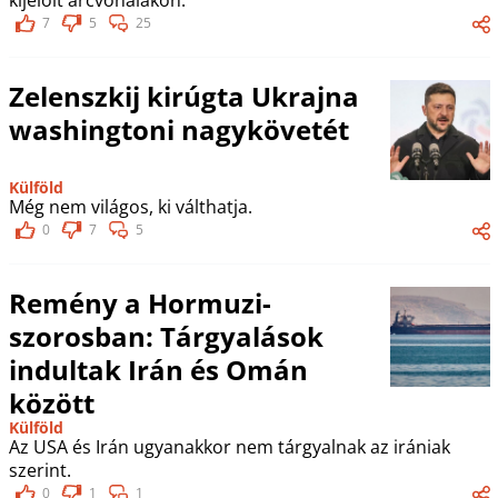
7
5
25
Zelenszkij kirúgta Ukrajna
washingtoni nagykövetét
Külföld
Még nem világos, ki válthatja.
0
7
5
Remény a Hormuzi-
szorosban: Tárgyalások
indultak Irán és Omán
között
Külföld
Az USA és Irán ugyanakkor nem tárgyalnak az irániak
szerint.
0
1
1