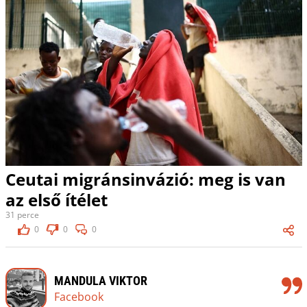
Ceutai migránsinvázió: meg is van
az első ítélet
31 perce
0
0
0
MANDULA VIKTOR
Facebook