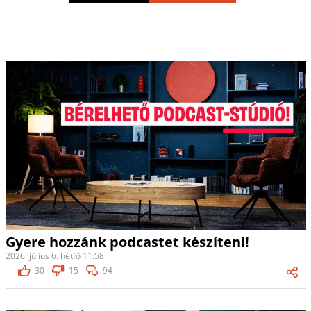
Gyere hozzánk podcastet készíteni!
2026. július 6. hétfő 11:58
30
15
94