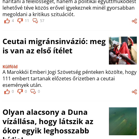
hárítani a felelősséget, hanem a politikai együttműködést
lehetővé téve közös erővel igyekeznek minél gyorsabban
megoldani a kritikus szituációt.
4
11
57
Ceutai migránsinvázió: meg
is van az első ítélet
Külföld
A Marokkói Emberi Jogi Szövetség pénteken közölte, hogy
111 embert tartanak előzetes őrizetben a ceutai
események után.
0
0
0
Olyan alacsony a Duna
vízállása, hogy látszik az
ókor egyik leghosszabb