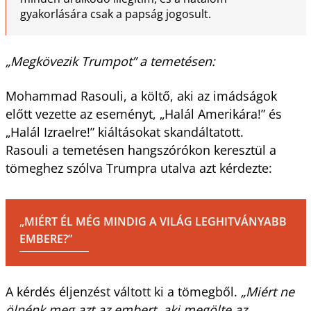
gyakorlására csak a papság jogosult.
„Megkövezik Trumpot” a temetésen:
Mohammad Rasouli, a költő, aki az imádságok
előtt vezette az eseményt, „Halál Amerikára!” és
„Halál Izraelre!” kiáltásokat skandáltatott.
Rasouli a temetésen hangszórókon keresztül a
tömeghez szólva Trumpra utalva azt kérdezte:
„MIÉRT ÉL MÉG MINDIG A VILÁG LEGHITVÁNYABB
EMBERE?”
A kérdés éljenzést váltott ki a tömegből.
„Miért ne
ölnénk meg azt az embert, aki megölte az