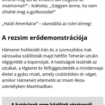
imámomat?”
– kiáltotta.
„Szégyen lenne, ha nem
ölnénk meg a gyilkosodat!”
„Halál Amerikára!” – skandálta az iráni tömeg:
A rezsim erődemonstrációja
Hámenei holttestét Irán és a szomszédos Irak
városaiba szállítoták majd hétfőn Teherán utcáin
végigvitték a koporsóját. A hatóságok lezárták az
utcákat, a légteret és felfüggesztették a mindennapi
életet a gyász miatt, amely csütörtökön ér véget,
amikor Hámeneit eltemetik az Imam Reza-
szentélyben Mashhadban.
A hatóságok nem közöltek résztvevői