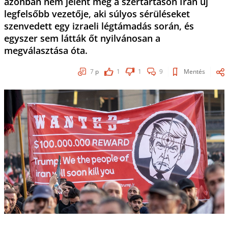
azonban nem jelent meg a szertartáson Irán új
legfelsőbb vezetője, aki súlyos sérüléseket
szenvedett egy izraeli légtámadás során, és
egyszer sem látták őt nyilvánosan a
megválasztása óta.
7
p
1
1
9
Mentés