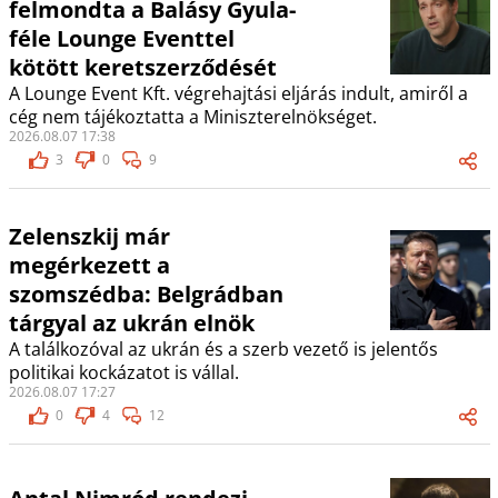
felmondta a Balásy Gyula-
féle Lounge Eventtel
kötött keretszerződését
A Lounge Event Kft. végrehajtási eljárás indult, amiről a
cég nem tájékoztatta a Miniszterelnökséget.
2026.08.07 17:38
3
0
9
Zelenszkij már
megérkezett a
szomszédba: Belgrádban
tárgyal az ukrán elnök
A találkozóval az ukrán és a szerb vezető is jelentős
politikai kockázatot is vállal.
2026.08.07 17:27
0
4
12