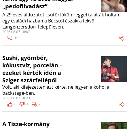
„pedofilvadász”
A 29 éves áldozatot csütörtökön reggel találták holtan
egy családi házban a Bécstől északra fekvő
Langenzersdorf településen.
2026.08.07 18:47
10
Sushi, gyömbér,
kókuszvíz, porcelán –
ezeket kérték idén a
Sziget sztárfellépői
Volt, aki kifejezetten azt kérte, ne legyen alkohol a
backstage-ben.
2026.08.07 18:23
0
4
2
A Tisza-kormány