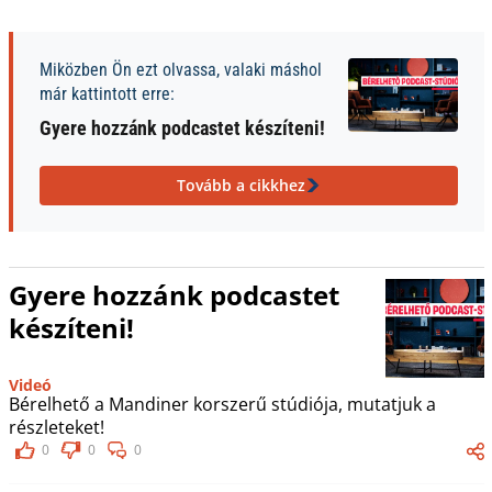
Miközben Ön ezt olvassa, valaki máshol
már kattintott erre:
Gyere hozzánk podcastet készíteni!
Tovább a cikkhez
Gyere hozzánk podcastet
készíteni!
Videó
Bérelhető a Mandiner korszerű stúdiója, mutatjuk a
részleteket!
0
0
0