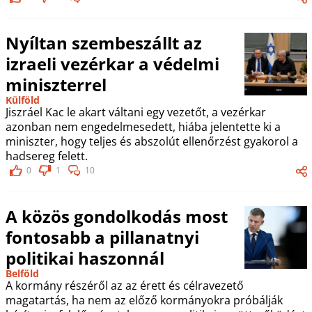
Nyíltan szembeszállt az
izraeli vezérkar a védelmi
miniszterrel
Külföld
Jiszráel Kac le akart váltani egy vezetőt, a vezérkar
azonban nem engedelmesedett, hiába jelentette ki a
miniszter, hogy teljes és abszolút ellenőrzést gyakorol a
hadsereg felett.
0
1
10
A közös gondolkodás most
fontosabb a pillanatnyi
politikai haszonnál
Belföld
A kormány részéről az az érett és célravezető
magatartás, ha nem az előző kormányokra próbálják