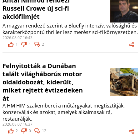
Antal Nimród rendezi
Russell Crowe új sci-fi
akciófilmjét
A magyar rendező szerint a Bluefly intenzív, valósághű és
karakterközpontú thriller lesz merész sci-fi környezetben.
2026.08.07 16:43
1
1
2
Felnyitották a Dunában
talált világháborús motor
oldaldobozát, kiderült,
miket rejtett évtizedeken
át
A HM HIM szakemberei a műtárgyakat megtisztítják,
konzerválják és azokat, amelyek alkalmasak rá,
restaurálják.
2026.08.07 16:37
2
0
12