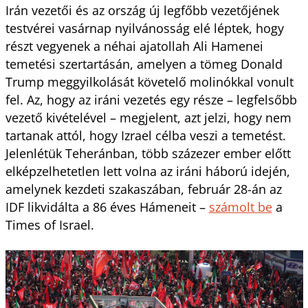
Irán vezetői és az ország új legfőbb vezetőjének
testvérei vasárnap nyilvánosság elé léptek, hogy
részt vegyenek a néhai ajatollah Ali Hamenei
temetési szertartásán, amelyen a tömeg Donald
Trump meggyilkolását követelő molinókkal vonult
fel. Az, hogy az iráni vezetés egy része – legfelsőbb
vezető kivételével – megjelent, azt jelzi, hogy nem
tartanak attól, hogy Izrael célba veszi a temetést.
Jelenlétük Teheránban, több százezer ember előtt
elképzelhetetlen lett volna az iráni háború idején,
amelynek kezdeti szakaszában, február 28-án az
IDF likvidálta a 86 éves Hámeneit –
számolt be
a
Times of Israel.