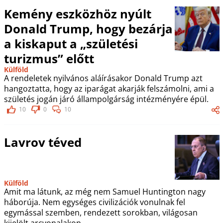
Kemény eszközhöz nyúlt
Donald Trump, hogy bezárja
a kiskaput a „születési
turizmus” előtt
Külföld
A rendeletek nyilvános aláírásakor Donald Trump azt
hangoztatta, hogy az iparágat akarják felszámolni, ami a
születés jogán járó állampolgárság intézményére épül.
10
0
10
Lavrov téved
Külföld
Amit ma látunk, az még nem Samuel Huntington nagy
háborúja. Nem egységes civilizációk vonulnak fel
egymással szemben, rendezett sorokban, világosan
kijelölt arcvonalakon.