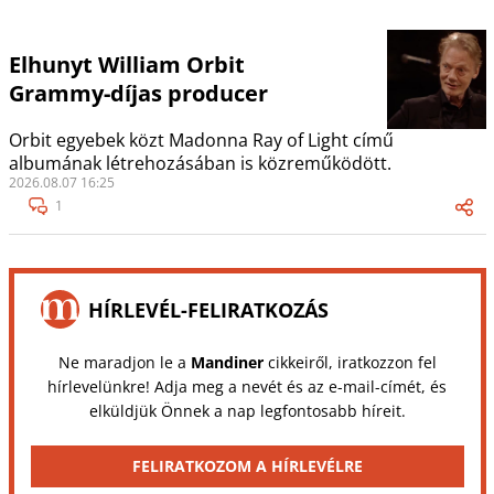
Elhunyt William Orbit
Grammy-díjas producer
Orbit egyebek közt Madonna Ray of Light című
albumának létrehozásában is közreműködött.
2026.08.07 16:25
1
HÍRLEVÉL-FELIRATKOZÁS
Ne maradjon le a
Mandiner
cikkeiről, iratkozzon fel
hírlevelünkre! Adja meg a nevét és az e-mail-címét, és
elküldjük Önnek a nap legfontosabb híreit.
FELIRATKOZOM A HÍRLEVÉLRE