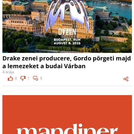
Drake zenei producere, Gordo pörgeti majd
a lemezeket a budai Várban
4 órája
0
1
5