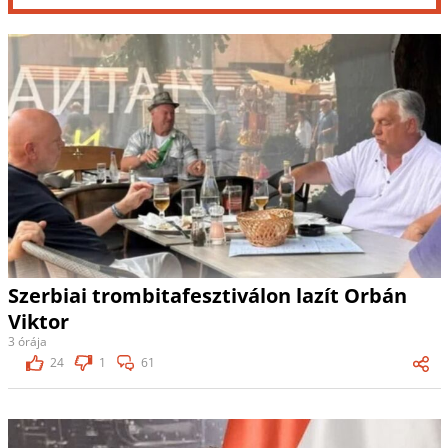
Szerbiai trombitafesztiválon lazít Orbán
Viktor
3 órája
24
1
61