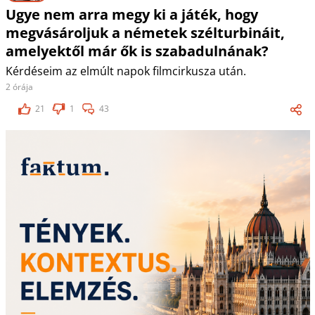
Ugye nem arra megy ki a játék, hogy
megvásároljuk a németek szélturbináit,
amelyektől már ők is szabadulnának?
Kérdéseim az elmúlt napok filmcirkusza után.
2 órája
21
1
43