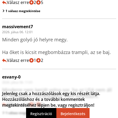
Válasz erre
2
5
1 válasz megtekintése
massivement7
2026. július 06. 12:01
Minden golyó jó helyre megy.

Ha őket is kicsit megbombázza trampli, az se baj.
Válasz erre
1
2
esvany-0
2026. július 06. 11:01
Minderre nem került volna sor, ha az USA nem áll 
Jelenleg csak a hozzászólások egy kis részét látja.
be Netanjahu csicskájaként Iránt bombázni.
Hozzászóláshoz és a további kommentek
Válasz erre
6
2
megtekintéséhez lépjen be, vagy regisztráljon!
1 válasz megtekintése
Regisztráció
Bejelentkezés