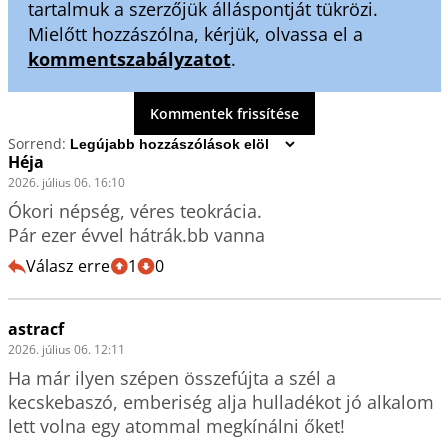
tartalmuk a szerzőjük álláspontját tükrözi.
Mielőtt hozzászólna, kérjük, olvassa el a
kommentszabályzatot
.
Kommentek frissítése
Sorrend:
Héja
2026. július 06. 16:10
Ókori népség, véres teokrácia.

Pár ezer évvel hátrák.bb vanna
Válasz erre
1
0
astracf
2026. július 06. 12:11
Ha már ilyen szépen összefújta a szél a 
kecskebaszó, emberiség alja hulladékot jó alkalom 
lett volna egy atommal megkínálni őket! 