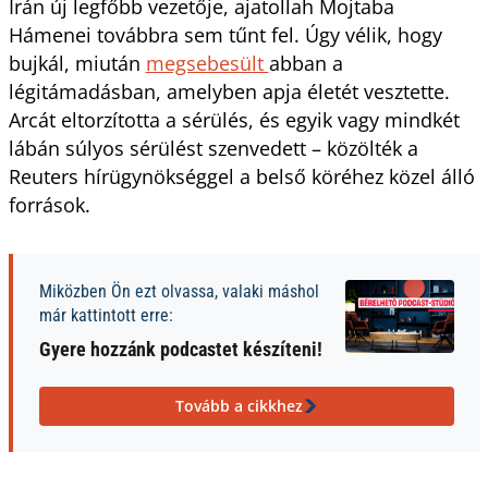
Irán új legfőbb vezetője, ajatollah Mojtaba
Hámenei továbbra sem tűnt fel. Úgy vélik, hogy
bujkál, miután
megsebesült
abban a
légitámadásban, amelyben apja életét vesztette.
Arcát eltorzította a sérülés, és egyik vagy mindkét
lábán súlyos sérülést szenvedett – közölték a
Reuters hírügynökséggel a belső köréhez közel álló
források.
Miközben Ön ezt olvassa, valaki máshol
már kattintott erre:
Gyere hozzánk podcastet készíteni!
Tovább a cikkhez