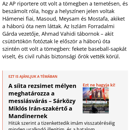
Az AP riportere ott volt a tömegben a temetésen, és
beszámolt róla, hogy a helyszínen jelen voltak
Hámenei fiai, Masoud, Meysam és Mostafa, akiket
a háború óta nem láttak. Az Iszlám Forradalmi
Gárda vezetője, Ahmad Vahidi tábornok – akit
csütörtökön fotóztak le először a háború óta
szintén ott volt a tömegben: fekete baseball-sapkát
viselt, és civil ruhás biztonsági őrök vették körül.
EZT IS AJÁNLJUK A TÉMÁBAN
A síita rezsimet mélyen
Ezt ne hagyja ki!
meghatározza a
messiásvárás – Sárközy
Miklós Irán-szakértő a
Mandinernek
Hitük szerint a tizenkettedik imám visszatéréséig
minden uralkodó illegitim, és a hatalom