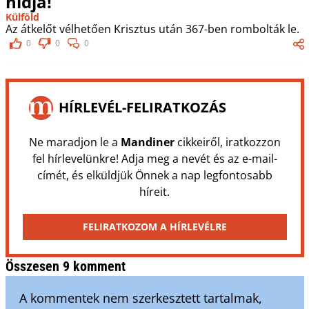
hídja!
Külföld
Az átkelőt vélhetően Krisztus után 367-ben rombolták le.
0
0
0
HÍRLEVÉL-FELIRATKOZÁS
Ne maradjon le a
Mandiner
cikkeiről, iratkozzon
fel hírlevelünkre! Adja meg a nevét és az e-mail-
címét, és elküldjük Önnek a nap legfontosabb
híreit.
FELIRATKOZOM A HÍRLEVÉLRE
Összesen 9 komment
A kommentek nem szerkesztett tartalmak,