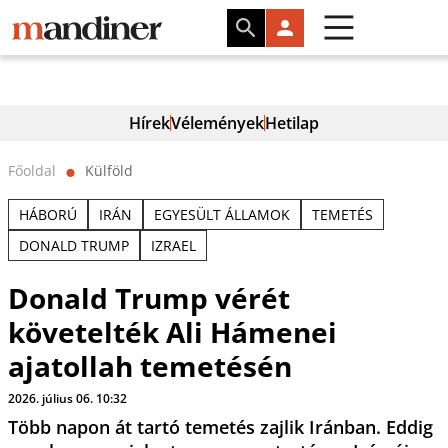
Hírek
Vélemények
Hetilap
Főoldal
Külföld
⬤
HÁBORÚ
IRÁN
EGYESÜLT ÁLLAMOK
TEMETÉS
DONALD TRUMP
IZRAEL
Donald Trump vérét
követelték Ali Hámenei
ajatollah temetésén
2026. július 06. 10:32
Több napon át tartó temetés zajlik Iránban. Eddig