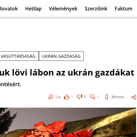
Rovatok
Hetilap
Vélemények
Szerzőink
Faktum
VASÚTTÁRSASÁG
UKRÁN GAZDASÁG
uk lövi lábon az ukrán gazdákat
öntésért.
5
p
1
0
1
Mentés