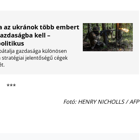
a az ukránok több embert
gazdaságba kell –
olitikus
rpátalja gazdasága különösen
stratégiai jelentőségű cégek
t.
***
Fotó: HENRY NICHOLLS / AFP