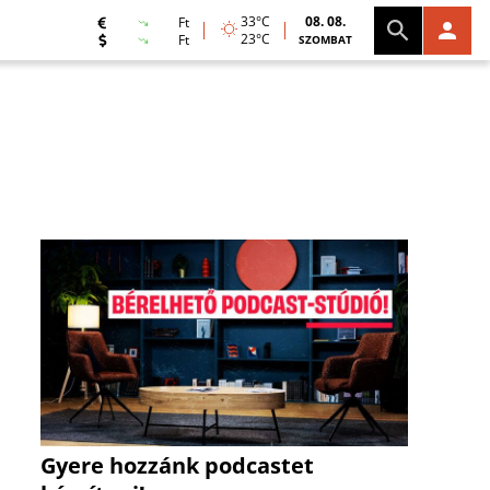
33°C
08. 08.
Ft
23°C
Ft
SZOMBAT
Gyere hozzánk podcastet