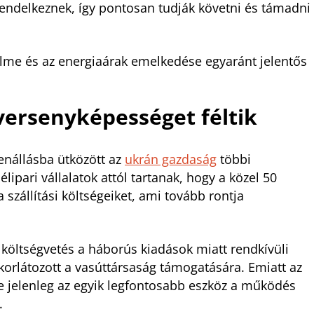
rendelkeznek, így pontosan tudják követni és támadni
delme és az energiaárak emelkedése egyaránt jelentős
versenyképességet féltik
enállásba ütközött az
ukrán gazdaság
többi
lipari vállalatok attól tartanak, hogy a közel 50
szállítási költségeiket, ami tovább rontja
költségvetés a háborús kiadások miatt rendkívüli
 korlátozott a vasúttársaság támogatására. Emiatt az
se jelenleg az egyik legfontosabb eszköz a működés
.