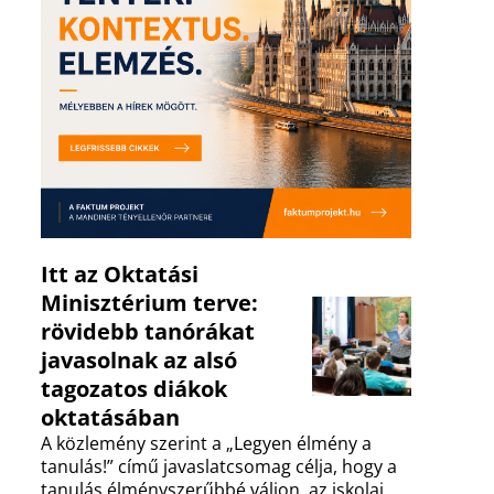
Itt az Oktatási
Minisztérium terve:
rövidebb tanórákat
javasolnak az alsó
tagozatos diákok
oktatásában
A közlemény szerint a „Legyen élmény a
tanulás!” című javaslatcsomag célja, hogy a
tanulás élményszerűbbé váljon, az iskolai