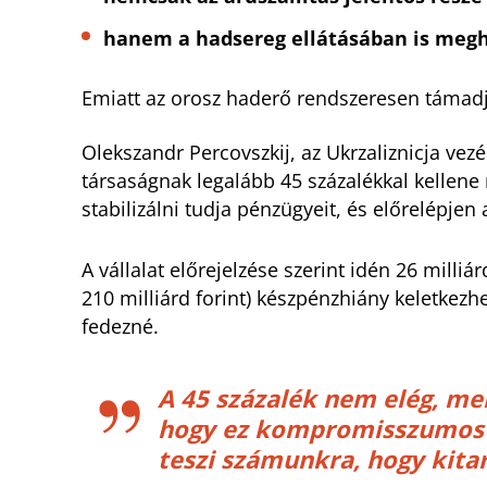
hanem a hadsereg ellátásában is megha
Emiatt az orosz haderő rendszeresen támadja
Olekszandr Percovszkij, az Ukrzaliznicja vez
társaságnak legalább 45 százalékkal kellene 
stabilizálni tudja pénzügyeit, és előrelépje
A vállalat előrejelzése szerint idén 26 milliá
210 milliárd forint) készpénzhiány keletkezhe
fedezné.
A 45 százalék nem elég, me
hogy ez kompromisszumos 
teszi számunkra, hogy kita