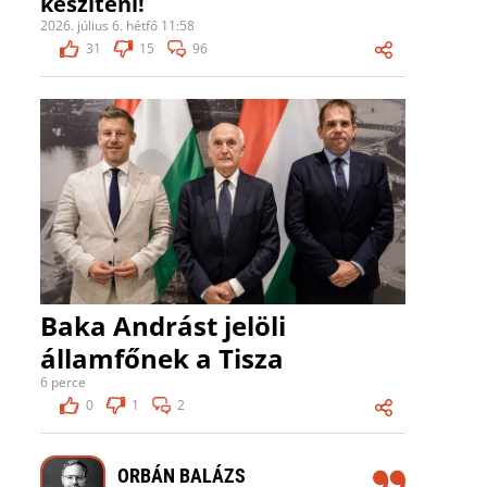
készíteni!
2026. július 6. hétfő 11:58
31
15
96
Baka Andrást jelöli
államfőnek a Tisza
6 perce
0
1
2
ORBÁN BALÁZS