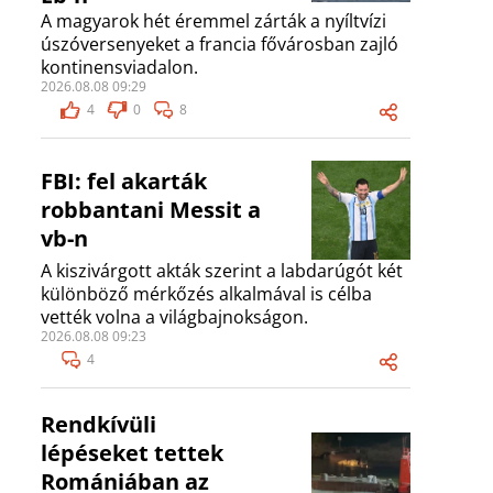
A magyarok hét éremmel zárták a nyíltvízi
úszóversenyeket a francia fővárosban zajló
kontinensviadalon.
2026.08.08 09:29
4
0
8
FBI: fel akarták
robbantani Messit a
vb-n
A kiszivárgott akták szerint a labdarúgót két
különböző mérkőzés alkalmával is célba
vették volna a világbajnokságon.
2026.08.08 09:23
4
Rendkívüli
lépéseket tettek
Romániában az