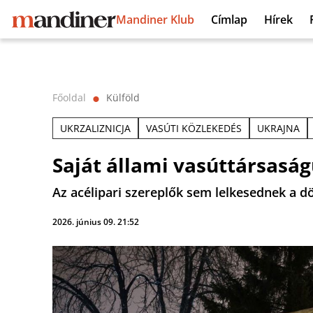
Mandiner Klub
Címlap
Hírek
Főoldal
Külföld
⬤
UKRZALIZNICJA
VASÚTI KÖZLEKEDÉS
UKRAJNA
Saját állami vasúttársaság
Az acélipari szereplők sem lelkesednek a d
2026. június 09. 21:52