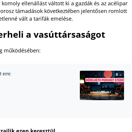
v komoly ellenállást váltott ki a gazdák és az acélipar
z orosz támadások következtében jelentősen romlott
etlenné vált a tarifák emelése.
rheli a vasúttársaságot
zág működésében:
 erre:
zajlik ezen keresztül,