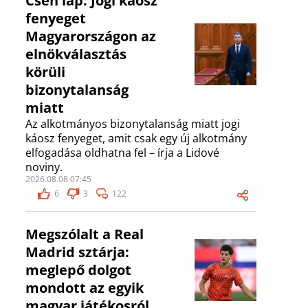
Cseh lap: Jogi káosz
fenyeget
Magyarországon az
elnökválasztás
körüli
bizonytalanság
miatt
Az alkotmányos bizonytalanság miatt jogi
káosz fenyeget, amit csak egy új alkotmány
elfogadása oldhatna fel – írja a Lidové
noviny.
2026.08.08 07:45
6
3
122
Megszólalt a Real
Madrid sztárja:
meglepő dolgot
mondott az egyik
magyar játékosról