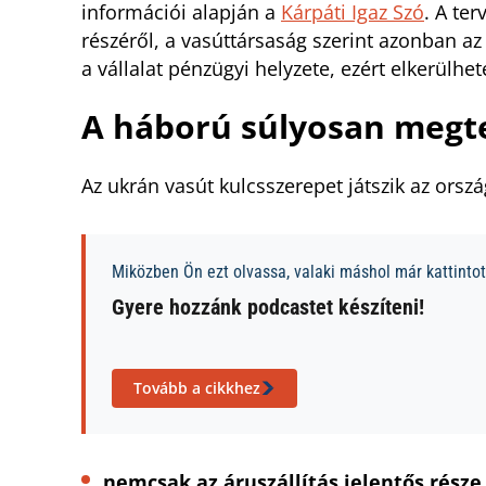
információi alapján a
Kárpáti Igaz Szó
. A ter
részéről, a vasúttársaság szerint azonban a
a vállalat pénzügyi helyzete, ezért elkerülhet
A háború súlyosan megte
Az ukrán vasút kulcsszerepet játszik az ors
Miközben Ön ezt olvassa, valaki máshol már kattintott
Gyere hozzánk podcastet készíteni!
Tovább a cikkhez
nemcsak az áruszállítás jelentős része 