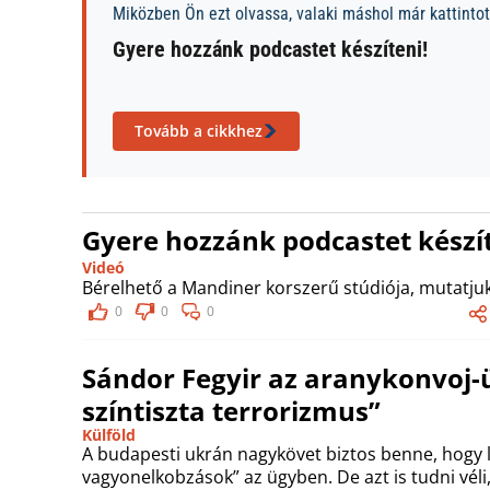
Miközben Ön ezt olvassa, valaki máshol már kattintott
Gyere hozzánk podcastet készíteni!
Tovább a cikkhez
Gyere hozzánk podcastet készít
Videó
Bérelhető a Mandiner korszerű stúdiója, mutatjuk
0
0
0
Sándor Fegyir az aranykonvoj-ü
színtiszta terrorizmus”
Külföld
A budapesti ukrán nagykövet biztos benne, hogy 
vagyonelkobzások” az ügyben. De azt is tudni vél