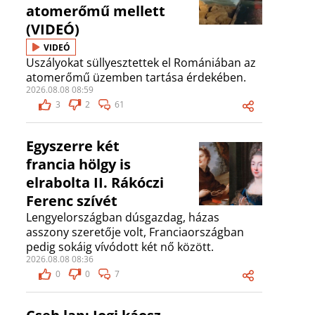
atomerőmű mellett
(VIDEÓ)
VIDEÓ
Uszályokat süllyesztettek el Romániában az
atomerőmű üzemben tartása érdekében.
2026.08.08 08:59
3
2
61
Egyszerre két
francia hölgy is
elrabolta II. Rákóczi
Ferenc szívét
Lengyelországban dúsgazdag, házas
asszony szeretője volt, Franciaországban
pedig sokáig vívódott két nő között.
2026.08.08 08:36
0
0
7