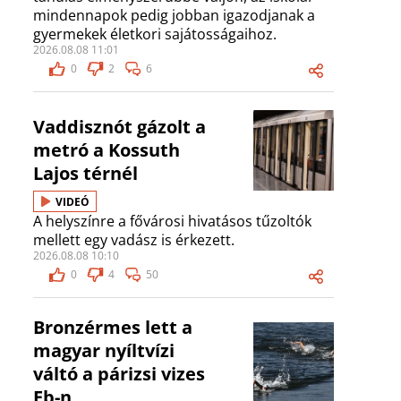
mindennapok pedig jobban igazodjanak a
gyermekek életkori sajátosságaihoz.
2026.08.08 11:01
0
2
6
Vaddisznót gázolt a
metró a Kossuth
Lajos térnél
VIDEÓ
A helyszínre a fővárosi hivatásos tűzoltók
mellett egy vadász is érkezett.
2026.08.08 10:10
0
4
50
Bronzérmes lett a
magyar nyíltvízi
váltó a párizsi vizes
Eb-n