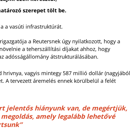
tározó szerepet tölt be.
 a vasúti infrastruktúrát.
érigazgatója a Reutersnek úgy nyilatkozott, hogy a
növelnie a teherszállítási díjakat ahhoz, hogy
n az adósságállomány átstrukturálásában.
rd hrivnya, vagyis mintegy 587 millió dollár (nagyjából
t. A tervezett áremelés ennek körülbelül a felét
rt jelentős hiányunk van, de megértjük,
megoldás, amely legalább lehetővé
rtsunk”