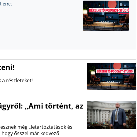
 erre:
eni!
 a részleteket!
gyről: „Ami történt, az
lesznek még „letartóztatások és
i, hogy ősszel már kedvező