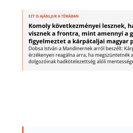
EZT IS AJÁNLJUK A TÉMÁBAN
Komoly következményei lesznek, h
visznek a frontra, mint amennyi a 
figyelmeztet a kárpátaljai magyar p
Dobsa István a Mandinernek arról beszélt: Ká
érzékenyen reagálna arra, ha megszüntetnék a 
dolgozóinak hadkötelezettség alóli mentességé