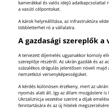
kamerákkal és valós idejű adatkapcsolattal 
a vasúti célpontokat.
A károk helyreállítása, az infrastruktúra vé
többletterhet ró a vállalatra.
A gazdasági szereplők a 
A tervezett díjemelés ugyanakkor komoly ell
szereplője részéről. Az ukrán gazdák és az acé
százalékos drágulás jelentősen növeli majd a 
nemzetközi versenyképességüket.
A kérdés különösen érzékeny, mert az ukrán 
nyomás alatt áll, így az állam mozgástere is
Ukrzaliznicja vezetése szerint a díjak emelé
fenntartására és az új hitelek megszerzésére