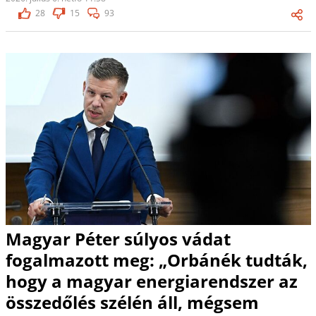
28
15
93
Magyar Péter súlyos vádat
fogalmazott meg: „Orbánék tudták,
hogy a magyar energiarendszer az
összedőlés szélén áll, mégsem