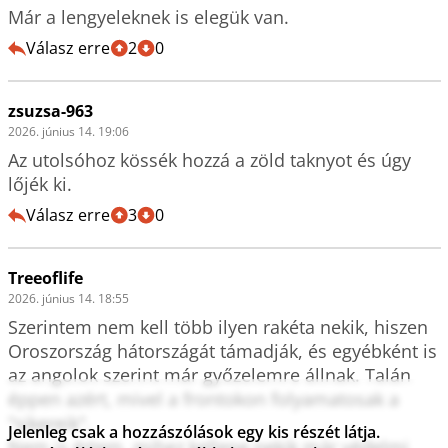
Már a lengyeleknek is elegük van.
Válasz erre
2
0
zsuzsa-963
2026. június 14. 19:06
Az utolsóhoz kössék hozzá a zöld taknyot és úgy 
lőjék ki.
Válasz erre
3
0
Treeoflife
2026. június 14. 18:55
Szerintem nem kell több ilyen rakéta nekik, hiszen 
Oroszország hátországát támadják, és egyébként is 
az angolok szerint már győzelemre állnak. Talán 
éppen azért, mivel a frontokon folyamatosak a 
"sikereik".

Jelenleg csak a hozzászólások egy kis részét látja.
Nem is értem, mihez kellene nekik már védelmi 