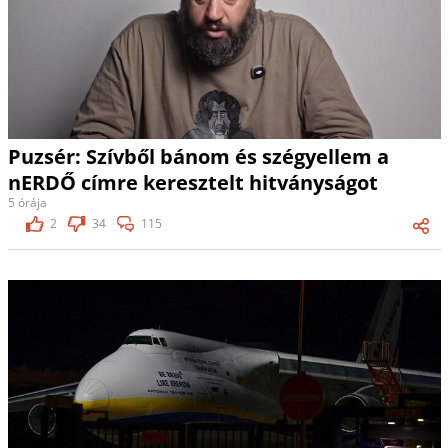
Puzsér: Szívből bánom és szégyellem a
nERDŐ címre keresztelt hitványságot
5 órája
2
34
115