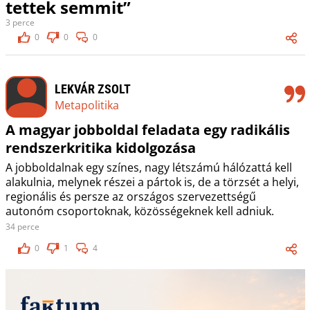
tettek semmit”
3 perce
0
0
0
LEKVÁR ZSOLT
Metapolitika
A magyar jobboldal feladata egy radikális
rendszerkritika kidolgozása
A jobboldalnak egy színes, nagy létszámú hálózattá kell
alakulnia, melynek részei a pártok is, de a törzsét a helyi,
regionális és persze az országos szervezettségű
autonóm csoportoknak, közösségeknek kell adniuk.
34 perce
0
1
4