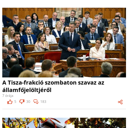
A Tisza-frakció szombaton szavaz az
államfőjelöltjéről
7 órája
5
30
183