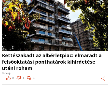
Kettészakadt az albérletpiac: elmaradt a
felsőoktatási ponthatárok kihirdetése
utáni roham
8 órája
0
1
4