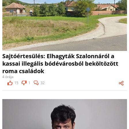
Sajtóértesülés: Elhagyták Szalonnáról a
kassai illegális bódévárosból beköltözött
roma családok
4 órája
15
1
32