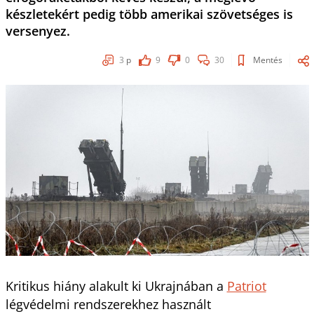
készletekért pedig több amerikai szövetséges is
versenyez.
3
p
9
0
30
Mentés
Kritikus hiány alakult ki Ukrajnában a
Patriot
légvédelmi rendszerekhez használt