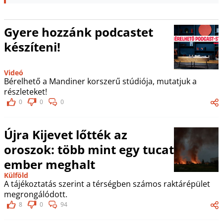
Gyere hozzánk podcastet
készíteni!
Videó
Bérelhető a Mandiner korszerű stúdiója, mutatjuk a
részleteket!
0
0
0
Újra Kijevet lőtték az
oroszok: több mint egy tucat
ember meghalt
Külföld
A tájékoztatás szerint a térségben számos raktárépület
megrongálódott.
8
0
94