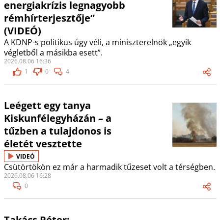
energiakrízis legnagyobb
rémhírterjesztője”
(VIDEÓ)
A KDNP-s politikus úgy véli, a miniszterelnök „egyik
végletből a másikba esett”.
2026.08.06 16:36
1
0
4
Leégett egy tanya
Kiskunfélegyházán – a
tűzben a tulajdonos is
életét vesztette
VIDEÓ
Csütörtökön ez már a harmadik tűzeset volt a térségben.
2026.08.06 16:28
0
Takács Péter: