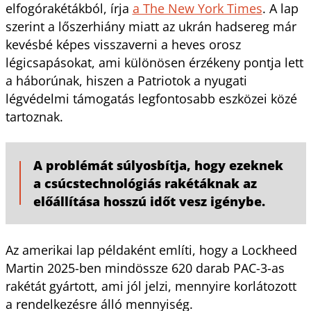
elfogórakétákból, írja
a The New York Times
. A lap
szerint a lőszerhiány miatt az ukrán hadsereg már
kevésbé képes visszaverni a heves orosz
légicsapásokat, ami különösen érzékeny pontja lett
a háborúnak, hiszen a Patriotok a nyugati
légvédelmi támogatás legfontosabb eszközei közé
tartoznak.
A problémát súlyosbítja, hogy ezeknek
a csúcstechnológiás rakétáknak az
előállítása hosszú időt vesz igénybe.
Az amerikai lap példaként említi, hogy a Lockheed
Martin 2025-ben mindössze 620 darab PAC-3-as
rakétát gyártott, ami jól jelzi, mennyire korlátozott
a rendelkezésre álló mennyiség.