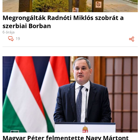
Megrongálták Radnóti Miklós szobrát a
szerbiai Borban
6 órája
19
Magyar Péter felmentette Nagy Mártont