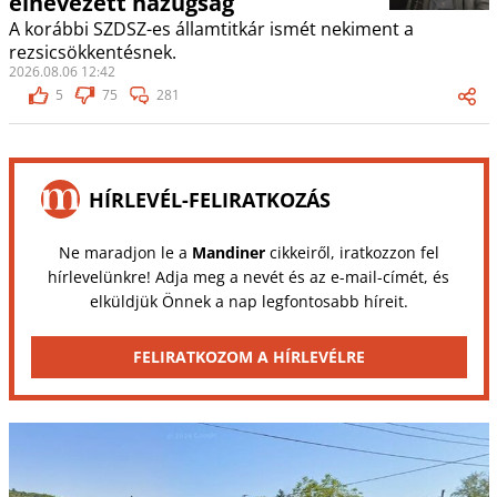
elnevezett hazugság
A korábbi SZDSZ-es államtitkár ismét nekiment a
rezsicsökkentésnek.
2026.08.06 12:42
5
75
281
HÍRLEVÉL-FELIRATKOZÁS
Ne maradjon le a
Mandiner
cikkeiről, iratkozzon fel
hírlevelünkre! Adja meg a nevét és az e-mail-címét, és
elküldjük Önnek a nap legfontosabb híreit.
FELIRATKOZOM A HÍRLEVÉLRE