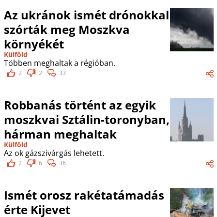
Az ukránok ismét drónokkal
szórták meg Moszkva
környékét
Külföld
Többen meghaltak a régióban.
2
2
33
Robbanás történt az egyik
moszkvai Sztálin-toronyban,
hárman meghaltak
Külföld
Az ok gázszivárgás lehetett.
2
6
36
Ismét orosz rakétatámadás
érte Kijevet