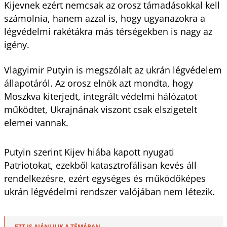
Kijevnek ezért nemcsak az orosz támadásokkal kell
számolnia, hanem azzal is, hogy ugyanazokra a
légvédelmi rakétákra más térségekben is nagy az
igény.
Vlagyimir Putyin is megszólalt az ukrán légvédelem
állapotáról. Az orosz elnök azt mondta, hogy
Moszkva kiterjedt, integrált védelmi hálózatot
működtet, Ukrajnának viszont csak elszigetelt
elemei vannak.
Putyin szerint Kijev hiába kapott nyugati
Patriotokat, ezekből katasztrofálisan kevés áll
rendelkezésre, ezért egységes és működőképes
ukrán légvédelmi rendszer valójában nem létezik.
EZT IS AJÁNLJUK A TÉMÁBAN