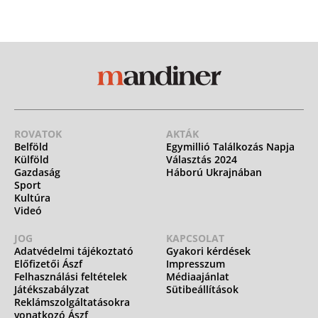
ROVATOK
AKTÁK
Belföld
Egymillió Találkozás Napja
Külföld
Választás 2024
Gazdaság
Háború Ukrajnában
Sport
Kultúra
Videó
JOG
KAPCSOLAT
Adatvédelmi tájékoztató
Gyakori kérdések
Előfizetői Ászf
Impresszum
Felhasználási feltételek
Médiaajánlat
Játékszabályzat
Sütibeállítások
Reklámszolgáltatásokra
vonatkozó Ászf