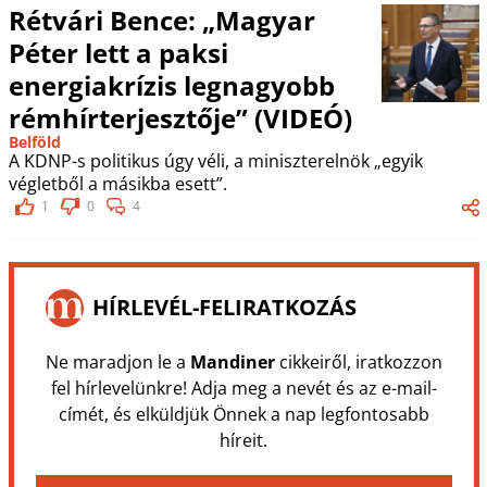
Rétvári Bence: „Magyar
Péter lett a paksi
energiakrízis legnagyobb
rémhírterjesztője” (VIDEÓ)
Belföld
A KDNP-s politikus úgy véli, a miniszterelnök „egyik
végletből a másikba esett”.
1
0
4
HÍRLEVÉL-FELIRATKOZÁS
Ne maradjon le a
Mandiner
cikkeiről, iratkozzon
fel hírlevelünkre! Adja meg a nevét és az e-mail-
címét, és elküldjük Önnek a nap legfontosabb
híreit.