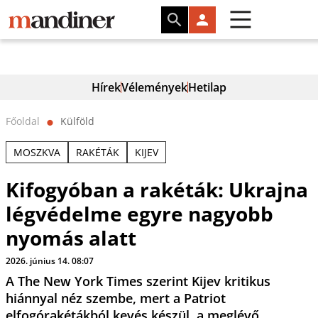
Hírek
Vélemények
Hetilap
Főoldal
Külföld
⬤
MOSZKVA
RAKÉTÁK
KIJEV
Kifogyóban a rakéták: Ukrajna
légvédelme egyre nagyobb
nyomás alatt
2026. június 14. 08:07
A The New York Times szerint Kijev kritikus
hiánnyal néz szembe, mert a Patriot
elfogórakétákból kevés készül, a meglévő