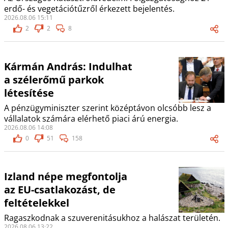
erdő- és vegetációtűzről érkezett bejelentés.
2026.08.06 15:11
2
2
8
Kármán András: Indulhat
a szélerőmű parkok
létesítése
A pénzügyminiszter szerint középtávon olcsóbb lesz a
vállalatok számára elérhető piaci árú energia.
2026.08.06 14:08
0
51
158
Izland népe megfontolja
az EU-csatlakozást, de
feltételekkel
Ragaszkodnak a szuverenitásukhoz a halászat területén.
2026.08.06 13:22