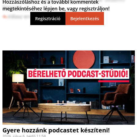
Hozzászóláshoz és a további kommentek
megtekintéséhez lépjen be, vagy regisztráljon!
Válasz erre
10
0
Regisztráció
Bejelentkezés
Gyere hozzánk podcastet készíteni!
2026. július 6. hétfő 11:58