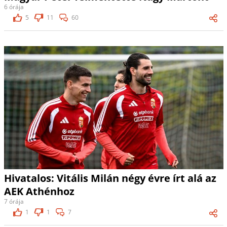
6 órája
5
11
60
Hivatalos: Vitális Milán négy évre írt alá az
AEK Athénhoz
7 órája
1
1
7