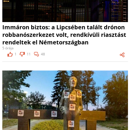
Immáron biztos: a Lipcsében talált drónon
robbanószerkezet volt, rendkívüli riasztást
rendeltek el Németországban
5 órája
1
11
48