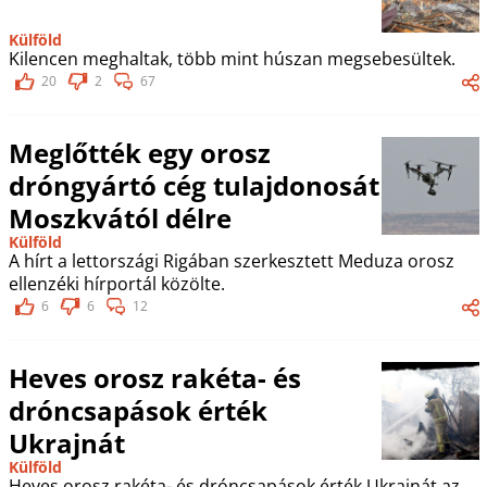
Külföld
Kilencen meghaltak, több mint húszan megsebesültek.
20
2
67
Meglőtték egy orosz
dróngyártó cég tulajdonosát
Moszkvától délre
Külföld
A hírt a lettországi Rigában szerkesztett Meduza orosz
ellenzéki hírportál közölte.
6
6
12
Heves orosz rakéta- és
dróncsapások érték
Ukrajnát
Külföld
Heves orosz rakéta- és dróncsapások érték Ukrajnát az