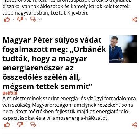
éjszaka, vannak áldozatok és komoly károk keletkeztek
több nagyvárosban, köztük Kijevben.
5
4
52
Magyar Péter súlyos vádat
fogalmazott meg: „Orbánék
tudták, hogy a magyar
energiarendszer az
összedőlés szélén áll,
mégsem tettek semmit”
Belföld
A miniszterelnök szerint energia- és vízügyi forradalomra
van szükség Magyarországon, amelynek részeként soha
nem látott mértékben fejlesztik majd az energiatároló-
kapacitásokat és a villamosenergia-hálózatot.
1
1
1