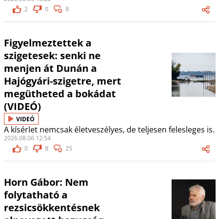
2
0
8
Figyelmeztettek a
szigetesek: senki ne
menjen át Dunán a
Hajógyári-szigetre, mert
megütheted a bokádat
(VIDEÓ)
VIDEÓ
A kísérlet nemcsak életveszélyes, de teljesen felesleges is.
2026.08.06 12:54
0
8
25
Horn Gábor: Nem
folytatható a
rezsicsökkentésnek