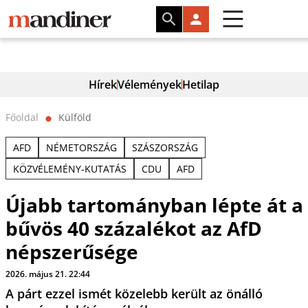
Hírek
Vélemények
Hetilap
Főoldal
Külföld
⬤
AFD
NÉMETORSZÁG
SZÁSZORSZÁG
KÖZVÉLEMÉNY-KUTATÁS
CDU
AFD
Újabb tartományban lépte át a
bűvös 40 százalékot az AfD
népszerűsége
2026. május 21. 22:44
A párt ezzel ismét közelebb került az önálló