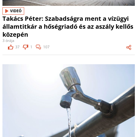
VIDEÓ
Takács Péter: Szabadságra ment a vízügyi
államtitkár a hőségriadó és az aszály kellős
közepén
3 órája
37
1
107