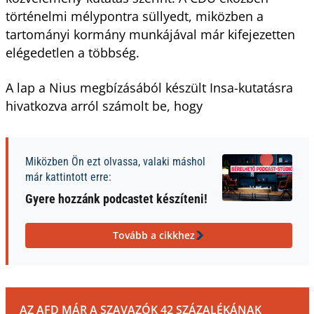
történelmi mélypontra süllyedt, miközben a
tartományi kormány munkájával már kifejezetten
elégedetlen a többség.
A lap a Nius megbízásából készült Insa-kutatásra
hivatkozva arról számolt be, hogy
Miközben Ön ezt olvassa, valaki máshol
már kattintott erre:
Gyere hozzánk podcastet készíteni!
Tovább a cikkhez
AZ AFD MÁR A SZAVAZÓK 42 SZÁZALÉKÁNAK