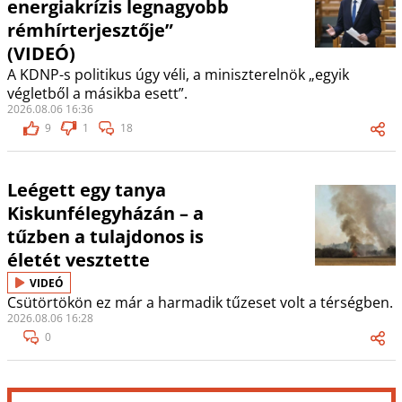
energiakrízis legnagyobb
rémhírterjesztője”
(VIDEÓ)
A KDNP-s politikus úgy véli, a miniszterelnök „egyik
végletből a másikba esett”.
2026.08.06 16:36
9
1
18
Leégett egy tanya
Kiskunfélegyházán – a
tűzben a tulajdonos is
életét vesztette
VIDEÓ
Csütörtökön ez már a harmadik tűzeset volt a térségben.
2026.08.06 16:28
0