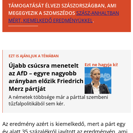
TÁMOGATÁSÁT ÉLVEZI SZÁSZORSZÁGBAN, AMI
MEGEGYEZIK A SZOMSZÉDOS
SZÁSZ-ANHALTBAN
MÉRT, KIEMELKEDŐ EREDMÉNYÜKKEL
.
EZT IS AJÁNLJUK A TÉMÁBAN
Újabb csúcsra menetelt
Ezt ne hagyja ki!
az AfD – egyre nagyobb
arányban előzik Friedrich
Merz pártját
A németek többsége már a párttal szembeni
tűzfalpolitikából sem kér.
Az eredmény azért is kiemelkedő, mert a párt egy
év alatt 35 százalékról javított az eredményén, ami