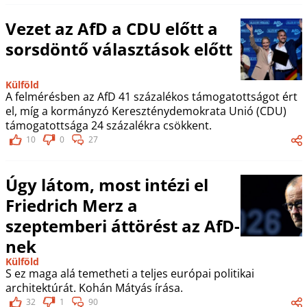
Vezet az AfD a CDU előtt a
sorsdöntő választások előtt
Külföld
A felmérésben az AfD 41 százalékos támogatottságot ért
el, míg a kormányzó Kereszténydemokrata Unió (CDU)
támogatottsága 24 százalékra csökkent.
10
0
27
Úgy látom, most intézi el
Friedrich Merz a
szeptemberi áttörést az AfD-
nek
Külföld
S ez maga alá temetheti a teljes európai politikai
architektúrát. Kohán Mátyás írása.
32
1
90