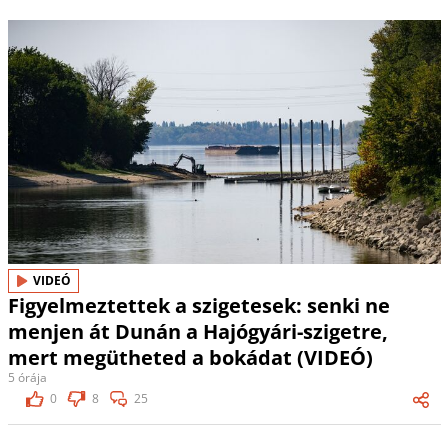
VIDEÓ
Figyelmeztettek a szigetesek: senki ne
menjen át Dunán a Hajógyári-szigetre,
mert megütheted a bokádat (VIDEÓ)
5 órája
0
8
25