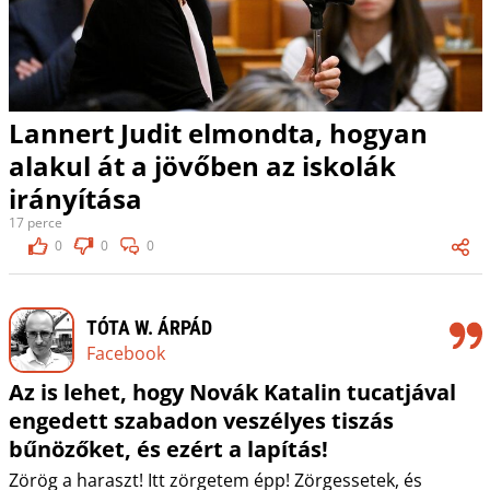
Lannert Judit elmondta, hogyan
alakul át a jövőben az iskolák
irányítása
17 perce
0
0
0
TÓTA W. ÁRPÁD
Facebook
Az is lehet, hogy Novák Katalin tucatjával
engedett szabadon veszélyes tiszás
bűnözőket, és ezért a lapítás!
Zörög a haraszt! Itt zörgetem épp! Zörgessetek, és