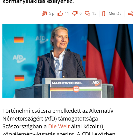
kormányalakítás esélyéhez.
5
p
11
0
15
Mentés
Történelmi csúcsra emelkedett az Alternatív
Németországért (AfD) támogatottsága
Szászországban a
Die Welt
által közölt új
közvélemény-kutatás szerint. A CDU eközben