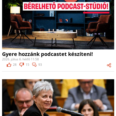
Gyere hozzánk podcastet készíteni!
2026. július 6. hétfő 11:58
28
15
93