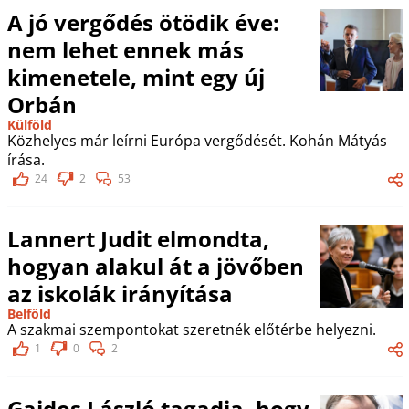
A jó vergődés ötödik éve:
nem lehet ennek más
kimenetele, mint egy új
Orbán
Külföld
Közhelyes már leírni Európa vergődését. Kohán Mátyás
írása.
24
2
53
Lannert Judit elmondta,
hogyan alakul át a jövőben
az iskolák irányítása
Belföld
A szakmai szempontokat szeretnék előtérbe helyezni.
1
0
2
Gajdos László tagadja, hogy