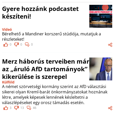
Gyere hozzánk podcastet
készíteni!
Videó
Bérelhető a Mandiner korszerű stúdiója, mutatjuk a
részleteket!
0
0
0
Merz háborús terveiben már
az „áruló AfD tartományok”
kikerülése is szerepel
Külföld
A német szörvetségi kormány szerint az AfD választási
sikerei olyan Kreml-barát önkormányzatokat hoznának
létre, amelyek képesek lennének késleltetni a
válaszlépéseket egy orosz támadás esetén.
3
13
46