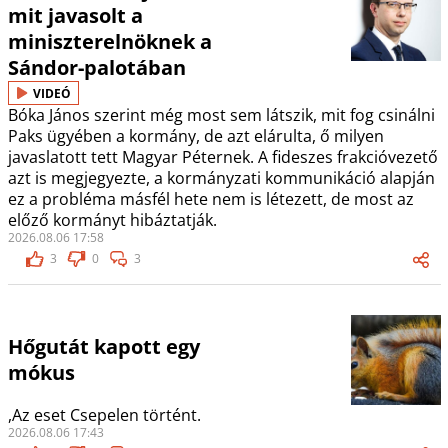
mit javasolt a
miniszterelnöknek a
Sándor-palotában
VIDEÓ
Bóka János szerint még most sem látszik, mit fog csinálni
Paks ügyében a kormány, de azt elárulta, ő milyen
javaslatott tett Magyar Péternek. A fideszes frakcióvezető
azt is megjegyezte, a kormányzati kommunikáció alapján
ez a probléma másfél hete nem is létezett, de most az
előző kormányt hibáztatják.
2026.08.06 17:58
3
0
3
Hőgutát kapott egy
mókus
,Az eset Csepelen történt.
2026.08.06 17:43