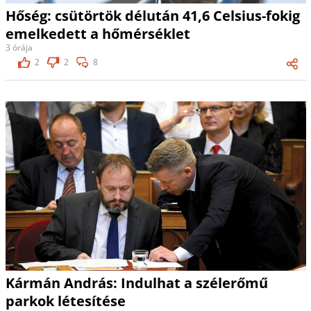
Hőség: csütörtök délután 41,6 Celsius-fokig
emelkedett a hőmérséklet
3 órája
2
2
8
Kármán András: Indulhat a szélerőmű
parkok létesítése