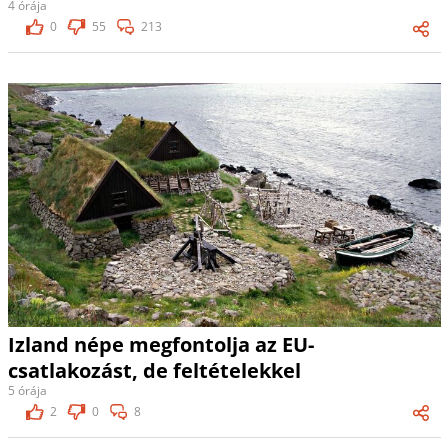
4 órája
0
55
213
Izland népe megfontolja az EU-
csatlakozást, de feltételekkel
5 órája
2
0
8