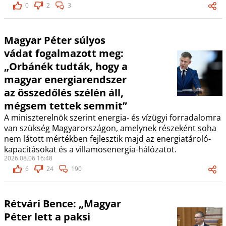
0
2
3
Magyar Péter súlyos
vádat fogalmazott meg:
„Orbánék tudták, hogy a
magyar energiarendszer
az összedőlés szélén áll,
mégsem tettek semmit”
A miniszterelnök szerint energia- és vízügyi forradalomra
van szükség Magyarországon, amelynek részeként soha
nem látott mértékben fejlesztik majd az energiatároló-
kapacitásokat és a villamosenergia-hálózatot.
2026.08.06 16:48
6
24
190
Rétvári Bence: „Magyar
Péter lett a paksi