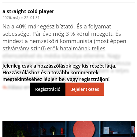
a straight cold player
2026. május 22. 01:31
Na a 40% már egész bíztató. És a folyamat 
sebessége. Pár éve még 3 % körül mozgott. És 
mindezt a nemzetközi kommunista (most éppen 
szivárvány színű) erők hatalmának teljes 
ellenszelével és média túlsúlya ellenére. Nagy 
kérdés hogy van-e még a németek számára vissza 
Jelenleg csak a hozzászólások egy kis részét látja.
út, vagy csak a haldoklást lehet elnyújtani a teljes 
Hozzászóláshoz és a további kommentek
iszlamizáció és pusztulás előtt.
megtekintéséhez lépjen be, vagy regisztráljon!
Válasz erre
6
0
Regisztráció
Bejelentkezés