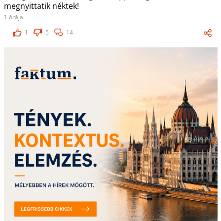
megnyittatik néktek!
1 órája
1
5
14