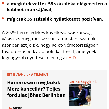
a megkérdezettek 58 százaléka elégedetlen a
kabinet munkájával,
míg csak 35 százalék nyilatkozott pozitívan.
A 2029-ben esedékes következő szászországi
választás még messze van, a mostani számok
azonban azt jelzik, hogy Kelet-Németországban
tovább erősödik az a politikai trend, amelynek
legnagyobb nyertese jelenleg az
AfD
.
EZT IS AJÁNLJUK A TÉMÁBAN
Hamarosan megbukik
Ezt ne hagyja ki!
Merz kancellár? Teljes
fordulat jöhet Berlinben
VIDEÓ