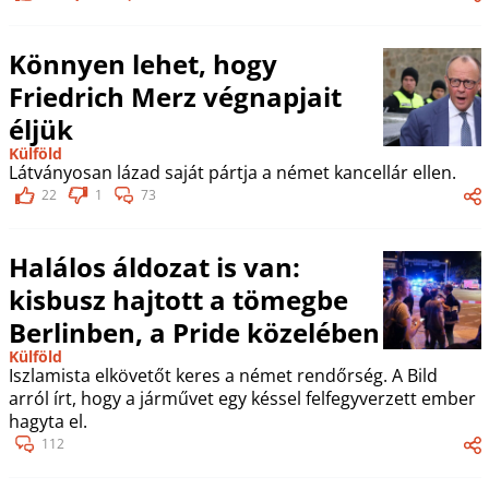
Könnyen lehet, hogy
Friedrich Merz végnapjait
éljük
Külföld
Látványosan lázad saját pártja a német kancellár ellen.
22
1
73
Halálos áldozat is van:
kisbusz hajtott a tömegbe
Berlinben, a Pride közelében
Külföld
Iszlamista elkövetőt keres a német rendőrség. A Bild
arról írt, hogy a járművet egy késsel felfegyverzett ember
hagyta el.
112