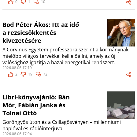
0
1
10
Bod Péter Ákos: Itt az idő
a rezsicsökkentés
kivezetésére
A Corvinus Egyetem professzora szerint a kormánynak
mielőbb világos tervekkel kell előállni, amely az új
valósághoz igazítja a hazai energetikai rendszert.
2026.08.06 17:19
2
19
72
Libri-könyvajánló: Bán
Mór, Fábián Janka és
Tolnai Ottó
Göröngyös úton és a Csillagösvényen – millenniumi
naplóval és rádióinterjúval.
2026.08.06 17:04