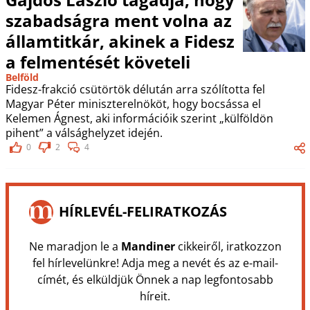
szabadságra ment volna az
államtitkár, akinek a Fidesz
a felmentését követeli
Belföld
Fidesz-frakció csütörtök délután arra szólította fel
Magyar Péter miniszterelnököt, hogy bocsássa el
Kelemen Ágnest, aki információik szerint „külföldön
pihent” a válsághelyzet idején.
0
2
4
HÍRLEVÉL-FELIRATKOZÁS
Ne maradjon le a
Mandiner
cikkeiről, iratkozzon
fel hírlevelünkre! Adja meg a nevét és az e-mail-
címét, és elküldjük Önnek a nap legfontosabb
híreit.