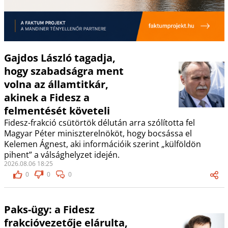
Gajdos László tagadja,
hogy szabadságra ment
volna az államtitkár,
akinek a Fidesz a
felmentését követeli
Fidesz-frakció csütörtök délután arra szólította fel
Magyar Péter miniszterelnököt, hogy bocsássa el
Kelemen Ágnest, aki információik szerint „külföldön
pihent” a válsághelyzet idején.
2026.08.06 18:25
0
0
0
Paks-ügy: a Fidesz
frakcióvezetője elárulta,