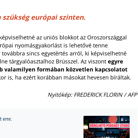
szükség európai szinten.
ő képviselhetné az uniós blokkot az Oroszországgal
urópai nyomásgyakorlást is lehetővé tenne
ovábbra sincs egyetértés arról, ki képviselhetné
ülne tárgyalóasztalhoz Brüsszel. Az viszont
egyre
bb valamilyen formában közvetlen kapcsolatot
r is, ha ezért korábban másokat hevesen bíráltak.
Nyitókép: FREDERICK FLORIN / AFP
 erre: