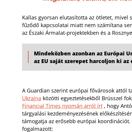
Kallas gyorsan elutasította az ötletet, mivel
fűződő kapcsolatai miatt nem számítana sem
az Északi Ármalat-projektekben és a Rosznyefty
Mindeközben azonban az Európai Un
az EU saját szerepet harcoljon ki a
A Guardian szerint európai fővárosok attól 
Ukrajna
közötti egyeztetésekből Brüsszel fo
Financial Times nyomán arról írt
, hogy Antó
tárgyalási kezdeményezésének előkészítésén 
támogatja az erősebb európai koordinációt.
fogalmazott: