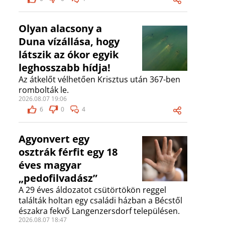
Olyan alacsony a
Duna vízállása, hogy
látszik az ókor egyik
leghosszabb hídja!
Az átkelőt vélhetően Krisztus után 367-ben
rombolták le.
2026.08.07 19:06
6
0
4
Agyonvert egy
osztrák férfit egy 18
éves magyar
„pedofilvadász”
A 29 éves áldozatot csütörtökön reggel
találták holtan egy családi házban a Bécstől
északra fekvő Langenzersdorf településen.
2026.08.07 18:47