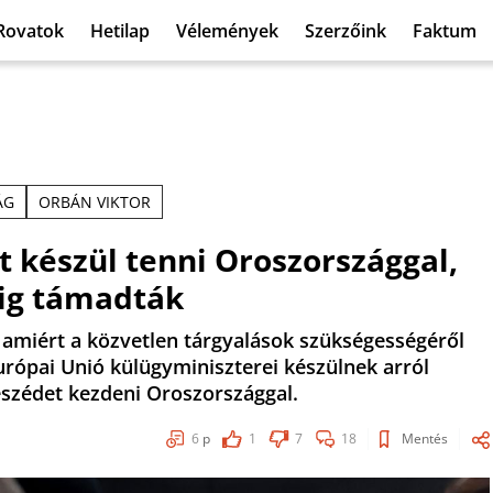
Rovatok
Hetilap
Vélemények
Szerzőink
Faktum
ÁG
ORBÁN VIKTOR
 készül tenni Oroszországgal,
kig támadták
, amiért a közvetlen tárgyalások szükségességéről
rópai Unió külügyminiszterei készülnek arról
eszédet kezdeni Oroszországgal.
6
p
1
7
18
Mentés