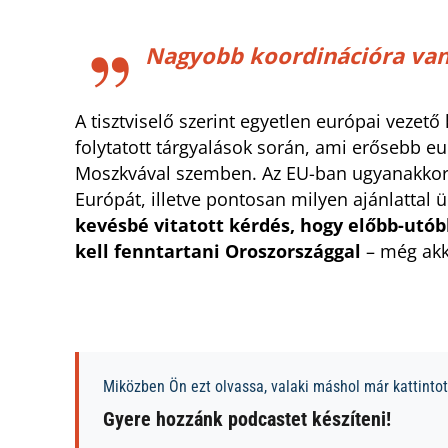
Nagyobb koordinációra van 
A tisztviselő szerint egyetlen európai vezet
folytatott tárgyalások során, ami erősebb e
Moszkvával szemben. Az EU-ban ugyanakkor t
Európát, illetve pontosan milyen ajánlattal 
kevésbé vitatott kérdés, hogy előbb-utó
kell fenntartani Oroszországgal
– még akko
Miközben Ön ezt olvassa, valaki máshol már kattintott
Gyere hozzánk podcastet készíteni!