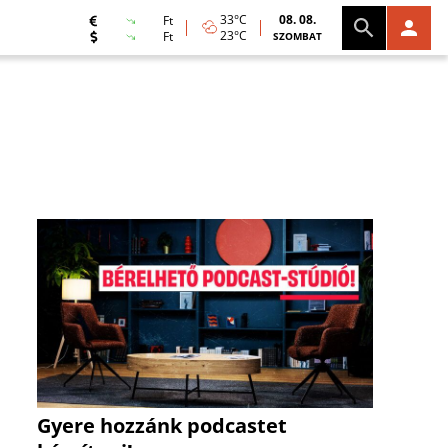
33°C
08. 08.
Ft
23°C
Ft
SZOMBAT
Gyere hozzánk podcastet