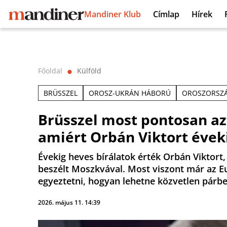
Mandiner Klub
Címlap
Hírek
Főoldal
Külföld
⬤
BRÜSSZEL
OROSZ-UKRÁN HÁBORÚ
OROSZORSZ
Brüsszel most pontosan azt
amiért Orbán Viktort éve
Évekig heves bírálatok érték Orbán Viktort
beszélt Moszkvával. Most viszont már az Eu
egyeztetni, hogyan lehetne közvetlen párb
2026. május 11. 14:39