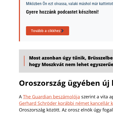
Miközben Ön ezt olvassa, valaki máshol már kattintott
Gyere hozzánk podcastet készíteni!
Tovább a cikkhez
Most azonban úgy tűnik, Brüsszelben
hogy Moszkvát nem lehet egyszerűe
Oroszország ügyében új 
A
The Guardian beszámolója
szerint a vita a
Gerhard Schröder korábbi német kancellár kö
Oroszország között. Az orosz elnök úgy foga