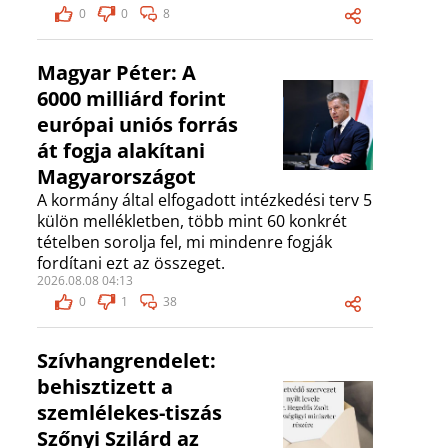
0
0
8
Magyar Péter: A
6000 milliárd forint
európai uniós forrás
át fogja alakítani
Magyarországot
A kormány által elfogadott intézkedési terv 5
külön mellékletben, több mint 60 konkrét
tételben sorolja fel, mi mindenre fogják
fordítani ezt az összeget.
2026.08.08 04:13
0
1
38
Szívhangrendelet:
behisztizett a
szemlélekes-tiszás
Szőnyi Szilárd az