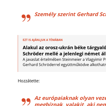
Személy szerint Gerhard Sc
EZT IS AJÁNLJUK A TÉMÁBAN
Alakul az orosz-ukrán béke tárgyal
Schröder mellé a jelenlegi német á
A javaslat értelmében Steinmeier a Vlagyimir 
Gerhard Schröderrel együttműködve alkothatna
Hozzátette:
Az európaiaknak olyan veze
megbíznak, valakit, aki nem