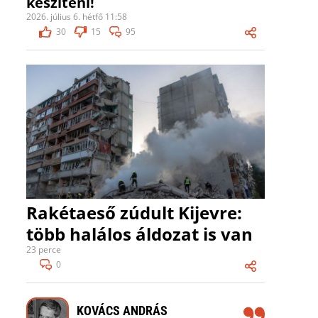
készíteni!
2026. július 6. hétfő 11:58
30
15
95
Rakétaeső zúdult Kijevre:
több halálos áldozat is van
23 perce
0
KOVÁCS ANDRÁS