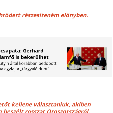
hrödert részesíteném előnyben.
ócsapata: Gerhard
llamfő is bekerülhet
Putyin által korábban bedobott
 egyfajta „tárgyaló duót”.
tőt kellene választaniuk, akiben
 beszélt rosszat Oroszországról.