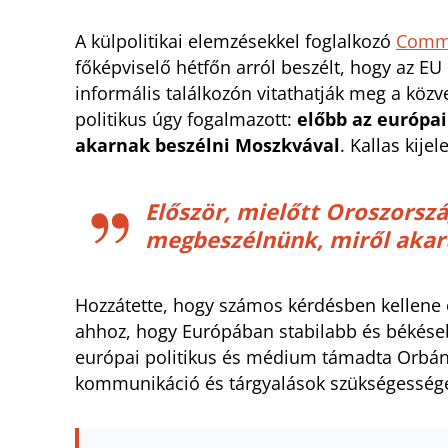
A külpolitikai elemzésekkel foglalkozó
Commo
főképviselő hétfőn arról beszélt, hogy az EU
informális találkozón vitathatják meg a közv
politikus úgy fogalmazott:
előbb az európai
akarnak beszélni Moszkvával
. Kallas kijel
Először, mielőtt Oroszorsz
megbeszélnünk, miről akaru
Hozzátette, hogy számos kérdésben kellene
ahhoz, hogy Európában stabilabb és békéseb
európai politikus és médium támadta Orbán V
kommunikáció és tárgyalások szükségességé