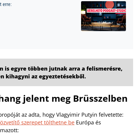
 erre:
 is egyre többen jutnak arra a felismerésre,
n kihagyni az egyeztetésekből.
hang jelent meg Brüsszelben
propóját az adta, hogy Vlagyimir Putyin felvetette:
zvetítő szerepet tölthetne be
Európa és
lmazott: