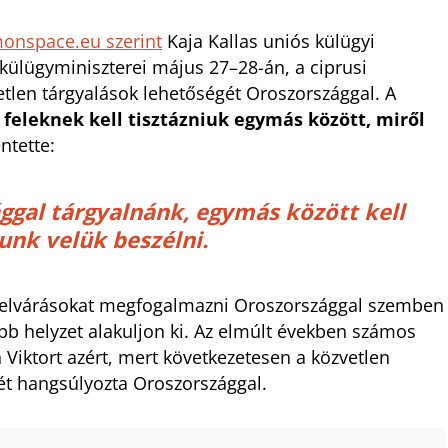
nspace.eu szerint
Kaja Kallas uniós külügyi
 külügyminiszterei május 27–28-án, a ciprusi
etlen tárgyalások lehetőségét Oroszországgal. A
 feleknek kell tisztázniuk egymás között, miről
entette:
ággal tárgyalnánk, egymás között kell
nk velük beszélni.
 elvárásokat megfogalmazni Oroszországgal szemben
b helyzet alakuljon ki. Az elmúlt években számos
iktort azért, mert következetesen a közvetlen
t hangsúlyozta Oroszországgal.