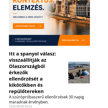
Itt a spanyol válasz:
visszaállítják az
Olaszországból
érkezők
ellenőrzését a
kikötőkben és
repülőtereken
A szúrópróbaszerű ellenőrzések 30 napig
maradnak érvényben.
2026.08.08 04:22