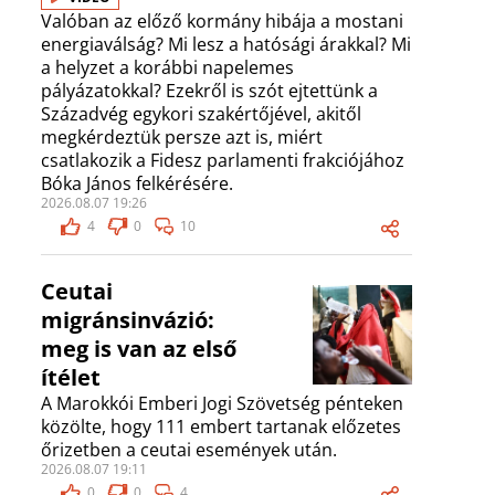
Valóban az előző kormány hibája a mostani
energiaválság? Mi lesz a hatósági árakkal? Mi
a helyzet a korábbi napelemes
pályázatokkal? Ezekről is szót ejtettünk a
Századvég egykori szakértőjével, akitől
megkérdeztük persze azt is, miért
csatlakozik a Fidesz parlamenti frakciójához
Bóka János felkérésére.
2026.08.07 19:26
4
0
10
Ceutai
migránsinvázió:
meg is van az első
ítélet
A Marokkói Emberi Jogi Szövetség pénteken
közölte, hogy 111 embert tartanak előzetes
őrizetben a ceutai események után.
2026.08.07 19:11
0
0
4