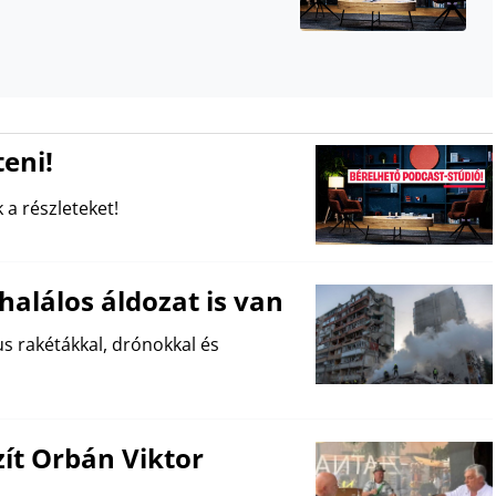
eni!
 a részleteket!
halálos áldozat is van
us rakétákkal, drónokkal és
zít Orbán Viktor