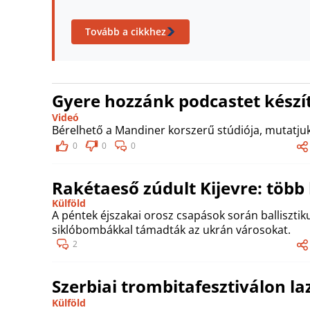
Tovább a cikkhez
Gyere hozzánk podcastet készít
Videó
Bérelhető a Mandiner korszerű stúdiója, mutatjuk
0
0
0
Rakétaeső zúdult Kijevre: több 
Külföld
A péntek éjszakai orosz csapások során ballisztik
siklóbombákkal támadták az ukrán városokat.
2
Szerbiai trombitafesztiválon la
Külföld