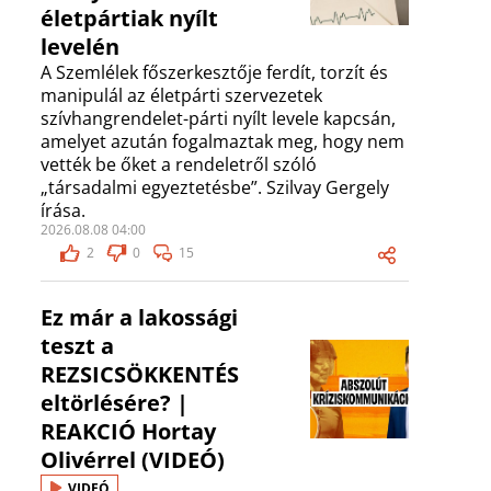
életpártiak nyílt
levelén
A Szemlélek főszerkesztője ferdít, torzít és
manipulál az életpárti szervezetek
szívhangrendelet-párti nyílt levele kapcsán,
amelyet azután fogalmaztak meg, hogy nem
vették be őket a rendeletről szóló
„társadalmi egyeztetésbe”. Szilvay Gergely
írása.
2026.08.08 04:00
2
0
15
Ez már a lakossági
teszt a
REZSICSÖKKENTÉS
eltörlésére? |
REAKCIÓ Hortay
Olivérrel (VIDEÓ)
VIDEÓ