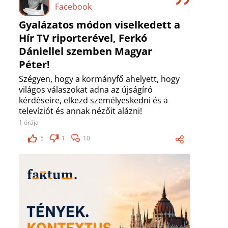
Facebook
Gyalázatos módon viselkedett a
Hír TV riporterével, Ferkó
Dániellel szemben Magyar
Péter!
Szégyen, hogy a kormányfő ahelyett, hogy
világos válaszokat adna az újságíró
kérdéseire, elkezd személyeskedni és a
televíziót és annak nézőit alázni!
1 órája
5
1
10