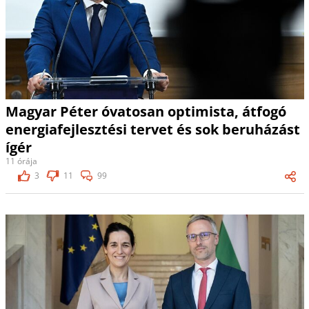
Magyar Péter óvatosan optimista, átfogó
energiafejlesztési tervet és sok beruházást
ígér
11 órája
3
11
99