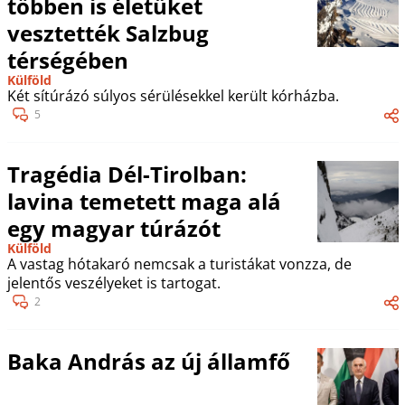
többen is életüket
vesztették Salzbug
térségében
Külföld
Két sítúrázó súlyos sérülésekkel került kórházba.
5
Tragédia Dél-Tirolban:
lavina temetett maga alá
egy magyar túrázót
Külföld
A vastag hótakaró nemcsak a turistákat vonzza, de
jelentős veszélyeket is tartogat.
2
Baka András az új államfő