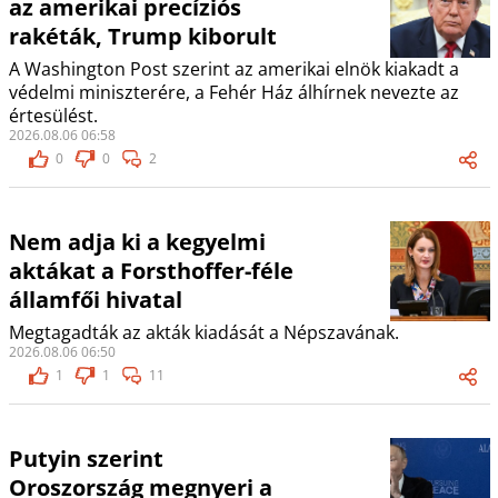
az amerikai precíziós
rakéták, Trump kiborult
A Washington Post szerint az amerikai elnök kiakadt a
védelmi miniszterére, a Fehér Ház álhírnek nevezte az
értesülést.
2026.08.06 06:58
0
0
2
Nem adja ki a kegyelmi
aktákat a Forsthoffer-féle
államfői hivatal
Megtagadták az akták kiadását a Népszavának.
2026.08.06 06:50
1
1
11
Putyin szerint
Oroszország megnyeri a