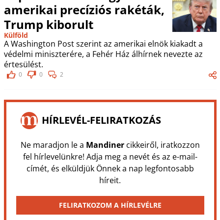
amerikai precíziós rakéták,
Trump kiborult
Külföld
A Washington Post szerint az amerikai elnök kiakadt a
védelmi miniszterére, a Fehér Ház álhírnek nevezte az
értesülést.
0
0
2
HÍRLEVÉL-FELIRATKOZÁS
Ne maradjon le a
Mandiner
cikkeiről, iratkozzon
fel hírlevelünkre! Adja meg a nevét és az e-mail-
címét, és elküldjük Önnek a nap legfontosabb
híreit.
FELIRATKOZOM A HÍRLEVÉLRE