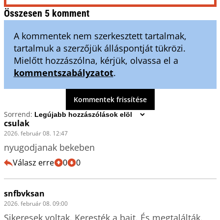
Összesen 5 komment
A kommentek nem szerkesztett tartalmak,
tartalmuk a szerzőjük álláspontját tükrözi.
Mielőtt hozzászólna, kérjük, olvassa el a
kommentszabályzatot
.
Kommentek frissítése
Sorrend:
csulak
2026. február 08. 12:47
nyugodjanak bekeben
Válasz erre
0
0
snfbvksan
2026. február 08. 09:00
Sikeresek voltak. Keresték a bajt. És megtalálták.