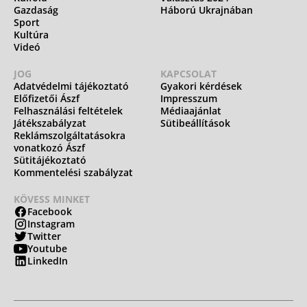
Gazdaság
Háború Ukrajnában
Sport
Kultúra
Videó
JOG
KAPCSOLAT
Adatvédelmi tájékoztató
Gyakori kérdések
Előfizetői Ászf
Impresszum
Felhasználási feltételek
Médiaajánlat
Játékszabályzat
Sütibeállítások
Reklámszolgáltatásokra
vonatkozó Ászf
Sütitájékoztató
Kommentelési szabályzat
KÖVESS MINKET
Facebook
Instagram
Twitter
Youtube
LinkedIn