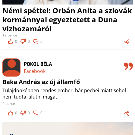
Némi spéttel: Orbán Anita a szlovák
kormánnyal egyeztetett a Duna
vízhozamáról
19 perce
0
0
6
POKOL BÉLA
Facebook
Baka András az új államfő
Tulajdonképpen rendes ember, bár pechei miatt sehol
nem tudta kifutni magát.
4 perce
0
0
0