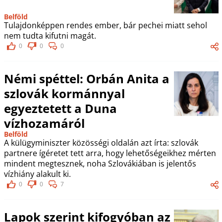
Belföld
Tulajdonképpen rendes ember, bár pechei miatt sehol
nem tudta kifutni magát.
0
0
0
Némi spéttel: Orbán Anita a
szlovák kormánnyal
egyeztetett a Duna
vízhozamáról
Belföld
A külügyminiszter közösségi oldalán azt írta: szlovák
partnere ígéretet tett arra, hogy lehetőségeikhez mérten
mindent megtesznek, noha Szlovákiában is jelentős
vízhiány alakult ki.
0
0
7
Lapok szerint kifogyóban az