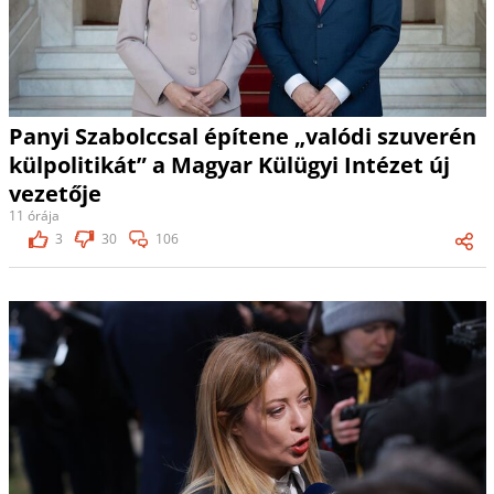
Panyi Szabolccsal építene „valódi szuverén
külpolitikát” a Magyar Külügyi Intézet új
vezetője
11 órája
3
30
106