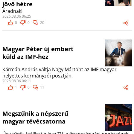
jövő hétre
Áradnak!
2026.08.06 06:25
0
0
20
Magyar Péter új embert
küld az IMF-hez
Kármán András váltja Nagy Mártont az IMF magyar
helyettes kormányzói posztján.
2026.08.06 06:11
1
6
11
Megszűnik a népszerű
magyar tévécsatorna