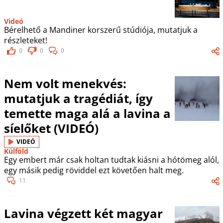
Videó
Bérelhető a Mandiner korszerű stúdiója, mutatjuk a
részleteket!
0
0
0
Nem volt menekvés:
mutatjuk a tragédiát, így
temette maga alá a lavina a
síelőket (VIDEÓ)
VIDEÓ
Külföld
Egy embert már csak holtan tudtak kiásni a hótömeg alól,
egy másik pedig röviddel ezt követően halt meg.
11
Lavina végzett két magyar