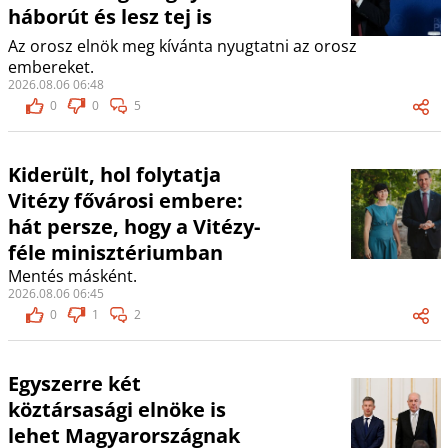
háborút és lesz tej is
Az orosz elnök meg kívánta nyugtatni az orosz
embereket.
2026.08.06 06:48
0
0
5
Kiderült, hol folytatja
Vitézy fővárosi embere:
hát persze, hogy a Vitézy-
féle minisztériumban
Mentés másként.
2026.08.06 06:45
0
1
2
Egyszerre két
köztársasági elnöke is
lehet Magyarországnak