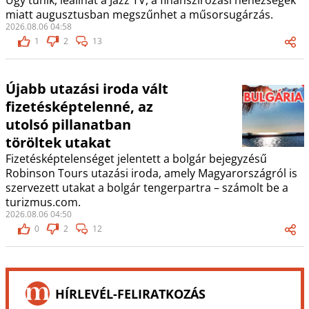
Úgy tűnik, leállhat a Jazz TV, a finanszírozási nehézségek
miatt augusztusban megszűnhet a műsorsugárzás.
2026.08.06 04:58
1
2
13
Újabb utazási iroda vált
fizetésképtelenné, az
utolsó pillanatban
töröltek utakat
Fizetésképtelenséget jelentett a bolgár bejegyzésű
Robinson Tours utazási iroda, amely Magyarországról is
szervezett utakat a bolgár tengerpartra – számolt be a
turizmus.com.
2026.08.06 04:50
0
2
12
HÍRLEVÉL-FELIRATKOZÁS