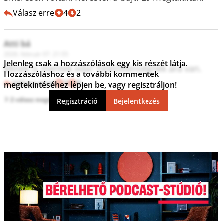
Válasz erre
4
2
Atti bá
2026. február 07. 21:55
Jelenleg csak a hozzászólások egy kis részét látja.
Minek is mentek oda? Felelőtlenségnek ára van.
Hozzászóláshoz és a további kommentek
Válasz erre
3
8
megtekintéséhez lépjen be, vagy regisztráljon!
2 válasz megtekintése
Regisztráció
Bejelentkezés