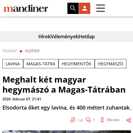
Hírek
Vélemények
Hetilap
Főoldal
Külföld
⬤
LAVINA
MAGAS-TÁTRA
HEGYIMENTŐK
HEGYMÁSZÓ
Meghalt két magyar
hegymászó a Magas-Tátrában
2026. február 07. 21:41
Elsodorta őket egy lavina, és 400 métert zuhantak.
2
p
5
Mentés