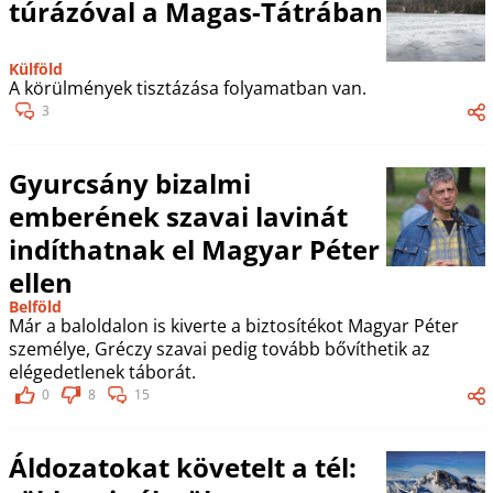
túrázóval a Magas-Tátrában
Külföld
A körülmények tisztázása folyamatban van.
3
Gyurcsány bizalmi
emberének szavai lavinát
indíthatnak el Magyar Péter
ellen
Belföld
Már a baloldalon is kiverte a biztosítékot Magyar Péter
személye, Gréczy szavai pedig tovább bővíthetik az
elégedetlenek táborát.
0
8
15
Áldozatokat követelt a tél: