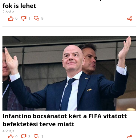
fok is lehet
2 órája
0
1
9
Infantino bocsánatot kért a FIFA vitatott
befektetési terve miatt
2 órája
0
3
1