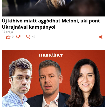
Új kihívó miatt aggódhat Meloni, aki pont
Ukrajnával kampányol
12 órája
0
1
47