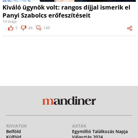
Kiváló ügynök volt: rangos díjjal ismerik el
Panyi Szabolcs erőfeszítéseit
14 órája
5
46
149
ROVATOK
AKTÁK
Belföld
Egymillió Találkozás Napja
Külföld
Választás 2024