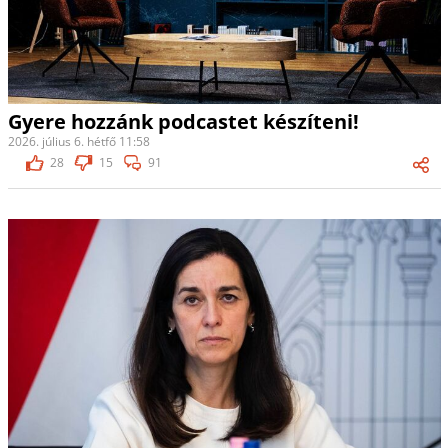
Gyere hozzánk podcastet készíteni!
2026. július 6. hétfő 11:58
28
15
91