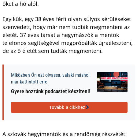
őket a hó alól.
Egyikük, egy 38 éves férfi olyan súlyos sérüléseket
szenvedett, hogy már nem tudták megmenteni az
életét. 37 éves társát a hegymászók a mentők
telefonos segítségével megpróbálták újraéleszteni,
de az ő életét sem tudták megmenteni.
Miközben Ön ezt olvassa, valaki máshol
már kattintott erre:
Gyere hozzánk podcastet készíteni!
Tovább a cikkhez
A szlovák hegyimentők és a rendőrség részvétét