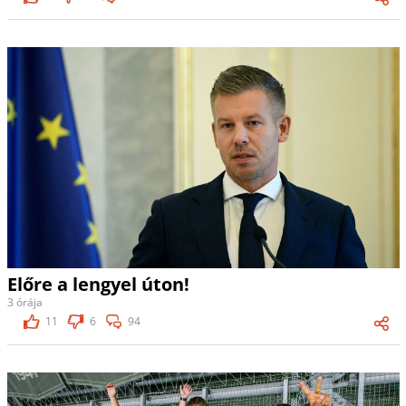
Előre a lengyel úton!
3 órája
11
6
94