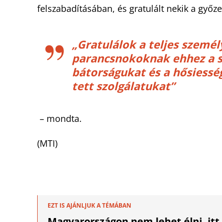
felszabadításában, és gratulált nekik a győz
„Gratulálok a teljes szemé
parancsnokoknak ehhez a s
bátorságukat és a hősiessé
tett szolgálatukat”
– mondta.
(MTI)
EZT IS AJÁNLJUK A TÉMÁBAN
Magyarországon nem lehet élni, itt