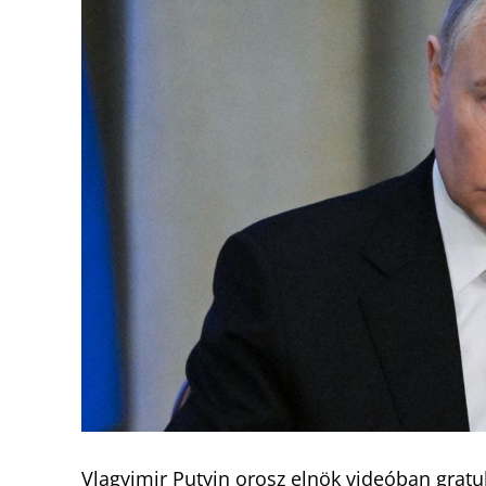
Vlagyimir Putyin orosz elnök videóban gratu