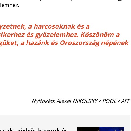
elemhez.
lyzetnek, a harcosoknak és a
ikerhez és győzelemhez. Köszönöm a
güket, a hazánk és Oroszország népének
Nyitókép: Alexei NIKOLSKY / POOL / AFP
 csak „vödröt kapunk és