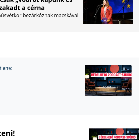
szakadt a cérna
k húsvétkor bezárkóznak macskával
 erre:
eni!