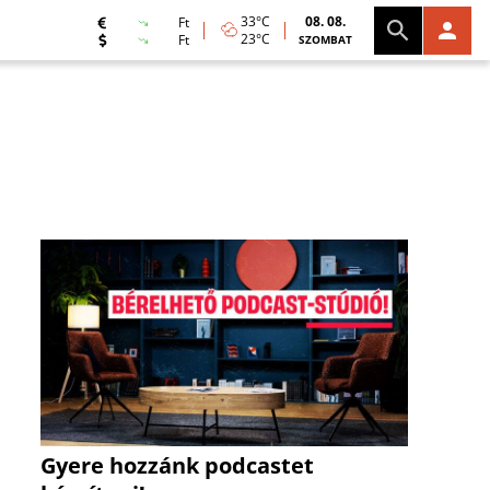
33°C
08. 08.
Ft
23°C
Ft
SZOMBAT
Gyere hozzánk podcastet