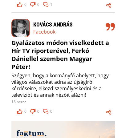
0
0
1
KOVÁCS ANDRÁS
Facebook
Gyalázatos módon viselkedett a
Hír TV riporterével, Ferkó
Dániellel szemben Magyar
Péter!
Szégyen, hogy a kormányfő ahelyett, hogy
világos válaszokat adna az újságíró
kérdéseire, elkezd személyeskedni és a
televíziót és annak nézőit alázni!
18 perce
0
0
0