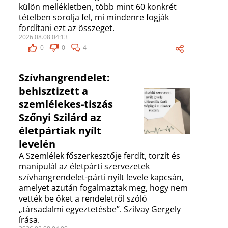
külön mellékletben, több mint 60 konkrét
tételben sorolja fel, mi mindenre fogják
fordítani ezt az összeget.
2026.08.08 04:13
0
0
4
Szívhangrendelet:
behisztizett a
szemlélekes-tiszás
Szőnyi Szilárd az
életpártiak nyílt
levelén
A Szemlélek főszerkesztője ferdít, torzít és
manipulál az életpárti szervezetek
szívhangrendelet-párti nyílt levele kapcsán,
amelyet azután fogalmaztak meg, hogy nem
vették be őket a rendeletről szóló
„társadalmi egyeztetésbe”. Szilvay Gergely
írása.