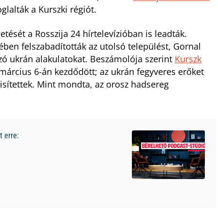
glalták a Kurszki régiót.
tését a Rosszija 24 hírtelevízióban is leadták.
ben felszabadították az utolsó települést, Gornal
zó ukrán alakulatokat. Beszámolója szerint
Kurszk
március 6-án kezdődött; az ukrán fegyveres erőket
sítettek. Mint mondta, az orosz hadsereg
 erre: