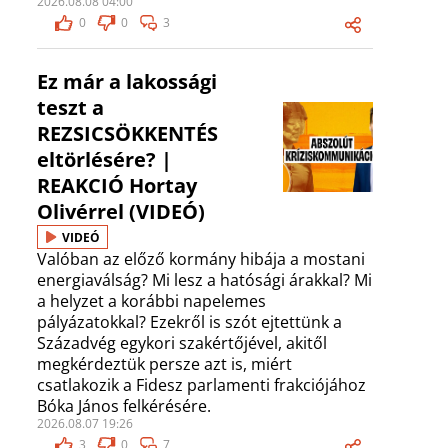
2026.08.08 04:00
0
0
3
Ez már a lakossági
teszt a
REZSICSÖKKENTÉS
eltörlésére? |
REAKCIÓ Hortay
Olivérrel (VIDEÓ)
VIDEÓ
Valóban az előző kormány hibája a mostani
energiaválság? Mi lesz a hatósági árakkal? Mi
a helyzet a korábbi napelemes
pályázatokkal? Ezekről is szót ejtettünk a
Századvég egykori szakértőjével, akitől
megkérdeztük persze azt is, miért
csatlakozik a Fidesz parlamenti frakciójához
Bóka János felkérésére.
2026.08.07 19:26
3
0
7