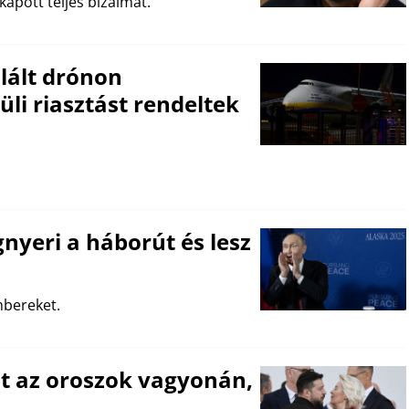
apott teljes bizalmat.
lált drónon
li riasztást rendeltek
nyeri a háborút és lesz
mbereket.
rót az oroszok vagyonán,