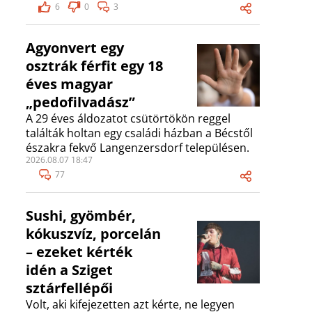
6
0
3
Agyonvert egy
osztrák férfit egy 18
éves magyar
„pedofilvadász”
A 29 éves áldozatot csütörtökön reggel
találták holtan egy családi házban a Bécstől
északra fekvő Langenzersdorf településen.
2026.08.07 18:47
77
Sushi, gyömbér,
kókuszvíz, porcelán
– ezeket kérték
idén a Sziget
sztárfellépői
Volt, aki kifejezetten azt kérte, ne legyen