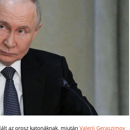
lált az orosz katonáknak, miután
Valerij Geraszimov