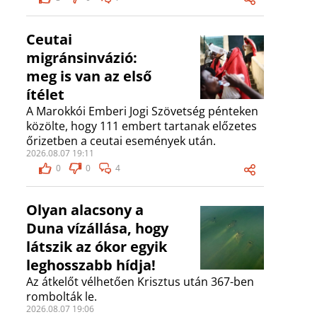
Ceutai
migránsinvázió:
meg is van az első
ítélet
A Marokkói Emberi Jogi Szövetség pénteken
közölte, hogy 111 embert tartanak előzetes
őrizetben a ceutai események után.
2026.08.07 19:11
0
0
4
Olyan alacsony a
Duna vízállása, hogy
látszik az ókor egyik
leghosszabb hídja!
Az átkelőt vélhetően Krisztus után 367-ben
rombolták le.
2026.08.07 19:06