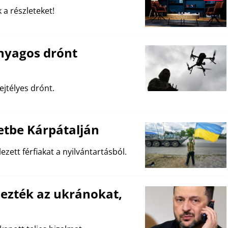
 a részleteket!
nyagos drónt
ejtélyes drónt.
etbe Kárpátalján
ezett férfiakat a nyilvántartásból.
ezték az ukránokat,