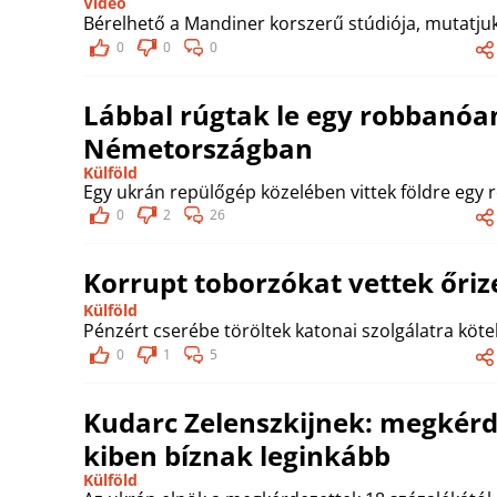
Videó
Bérelhető a Mandiner korszerű stúdiója, mutatjuk
0
0
0
Lábbal rúgtak le egy robbanóa
Németországban
Külföld
Egy ukrán repülőgép közelében vittek földre egy r
0
2
26
Korrupt toborzókat vettek őriz
Külföld
Pénzért cserébe töröltek katonai szolgálatra kötel
0
1
5
Kudarc Zelenszkijnek: megkérd
kiben bíznak leginkább
Külföld