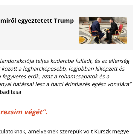
, miről egyeztetett Trump
alandorakciója teljes kudarcba fulladt, és az ellenség
között a legharcképesebb, legjobban kiképzett és
án fegyveres erők, azaz a rohamcsapatok és a
yal hatással lesz a harci érintkezés egész vonalára”
abadítása
rezsim végét”.
kulatoknak, amelyeknek szerepük volt Kurszk megye