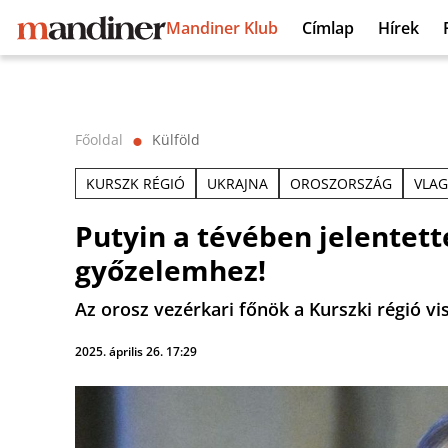
Mandiner Klub
Címlap
Hírek
Főoldal
Külföld
⬤
KURSZK RÉGIÓ
UKRAJNA
OROSZORSZÁG
VLAG
Putyin a tévében jelentet
győzelemhez!
Az orosz vezérkari főnök a Kurszki régió vi
2025. április 26. 17:29