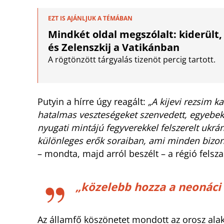
EZT IS AJÁNLJUK A TÉMÁBAN
Mindkét oldal megszólalt: kiderült
és Zelenszkij a Vatikánban
A rögtönzött tárgyalás tizenöt percig tartott.
Putyin a hírre úgy reagált:
„A kijevi rezsim k
hatalmas veszteségeket szenvedett, egyebek 
nyugati mintájú fegyverekkel felszerelt ukr
különleges erők soraiban, ami minden bizonn
– mondta, majd arról beszélt – a régió felsz
„közelebb hozza a neonáci 
Az államfő köszönetet mondott az orosz ala