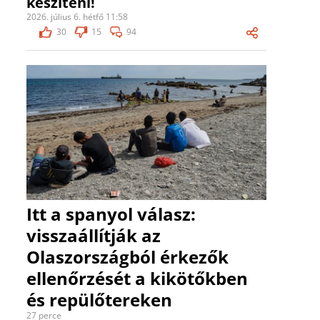
készíteni!
2026. július 6. hétfő 11:58
30
15
94
Itt a spanyol válasz:
visszaállítják az
Olaszországból érkezők
ellenőrzését a kikötőkben
és repülőtereken
27 perce