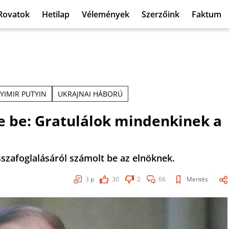
Rovatok
Hetilap
Vélemények
Szerzőink
Faktum
YIMIR PUTYIN
UKRAJNAI HÁBORÚ
te be: Gratulálok mindenkinek a
sszafoglalásáról számolt be az elnöknek.
3
p
30
2
66
Mentés