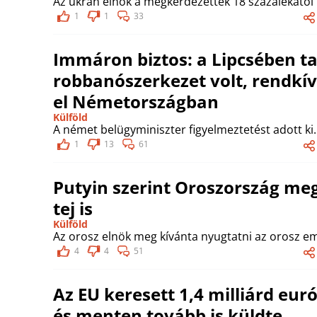
Az ukrán elnök a megkérdezettek 18 százalékától k
1
1
33
Immáron biztos: a Lipcsében ta
robbanószerkezet volt, rendkívü
el Németországban
Külföld
A német belügyminiszter figyelmeztetést adott ki.
1
13
61
Putyin szerint Oroszország meg
tej is
Külföld
Az orosz elnök meg kívánta nyugtatni az orosz e
4
4
51
Az EU keresett 1,4 milliárd eu
és menten tovább is küldte