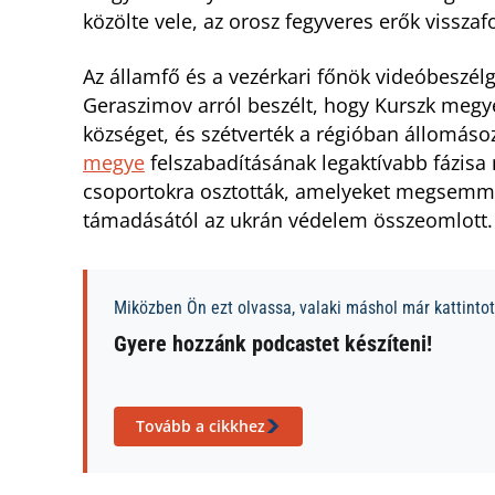
közölte vele, az orosz fegyveres erők visszafo
Az államfő és a vezérkari főnök videóbeszélge
Geraszimov arról beszélt, hogy Kurszk megyé
községet, és szétverték a régióban állomáso
megye
felszabadításának legaktívabb fázisa 
csoportokra osztották, amelyeket megsemmi
támadásától az ukrán védelem összeomlott.
Miközben Ön ezt olvassa, valaki máshol már kattintott
Gyere hozzánk podcastet készíteni!
Tovább a cikkhez