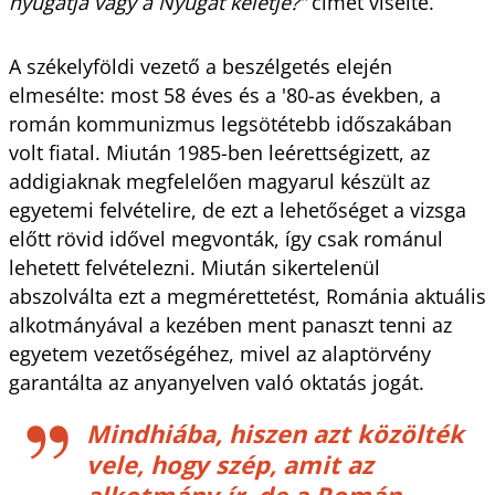
nyugatja vagy a Nyugat keletje?”
címet viselte.
A székelyföldi vezető a beszélgetés elején
elmesélte: most 58 éves és a '80-as években, a
román kommunizmus legsötétebb időszakában
volt fiatal. Miután 1985-ben leérettségizett, az
addigiaknak megfelelően magyarul készült az
egyetemi felvételire, de ezt a lehetőséget a vizsga
előtt rövid idővel megvonták, így csak románul
lehetett felvételezni. Miután sikertelenül
abszolválta ezt a megmérettetést, Románia aktuális
alkotmányával a kezében ment panaszt tenni az
egyetem vezetőségéhez, mivel az alaptörvény
garantálta az anyanyelven való oktatás jogát.
Mindhiába, hiszen azt közölték
vele, hogy szép, amit az
alkotmány ír, de a Román