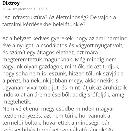
Dixtroy
2024. szeptember 01. 16:05
"Az infrastruktúra? Az életminőség? De vajon a 
tartalmi kérdésekbe belelátunk-e?"

Az a helyzet kedves gyerekek, hogy az ami harminc 
éve a nyugat, a csodálatos és vágyott nyugat volt, 
és számít egy átlagos élethez, azt mára 
megteremtettük magunknak. Még mindig nem 
vagyunk olyan gazdagok, mint ők, de azt tudjuk, 
hogy soha nem is leszünk, hiszen tőlünk szívják el 
a pénzt, ha nekünk jobban megy, akkor nekik is 
ugyanannyival több jut, és mint látjuk az áruházaik 
indokolatlan áremeléseiből, addig srófolják, amíg 
megtehetik.

Nem véletlenül megy csődbe minden magyar 
kezdeményezés, azt nem tűrik, hol vannak a 
termelői boltok, hova lettek a minőségi, bár 
szépséghibás terméket szolgáltató láncok? Az 