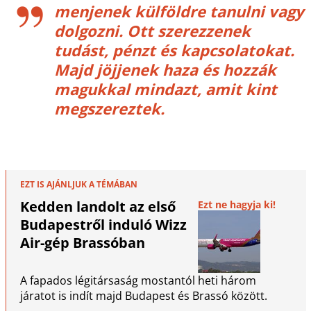
menjenek külföldre tanulni vagy
dolgozni. Ott szerezzenek
tudást, pénzt és kapcsolatokat.
Majd jöjjenek haza és hozzák
magukkal mindazt, amit kint
megszereztek.
EZT IS AJÁNLJUK A TÉMÁBAN
Kedden landolt az első
Ezt ne hagyja ki!
Budapestről induló Wizz
Air-gép Brassóban
A fapados légitársaság mostantól heti három
járatot is indít majd Budapest és Brassó között.