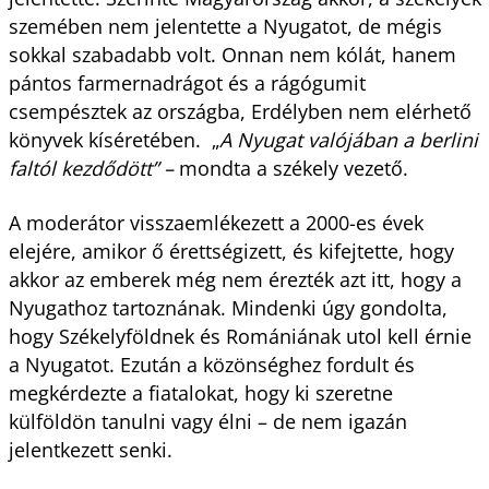
szemében nem jelentette a Nyugatot, de mégis
sokkal szabadabb volt. Onnan nem kólát, hanem
pántos farmernadrágot és a rágógumit
csempésztek az országba, Erdélyben nem elérhető
könyvek kíséretében. „
A Nyugat valójában a berlini
faltól kezdődött” –
mondta a székely vezető.
A moderátor visszaemlékezett a 2000-es évek
elejére, amikor ő érettségizett, és kifejtette, hogy
akkor az emberek még nem érezték azt itt, hogy a
Nyugathoz tartoznának. Mindenki úgy gondolta,
hogy Székelyföldnek és Romániának utol kell érnie
a Nyugatot. Ezután a közönséghez fordult és
megkérdezte a fiatalokat, hogy ki szeretne
külföldön tanulni vagy élni – de nem igazán
jelentkezett senki.