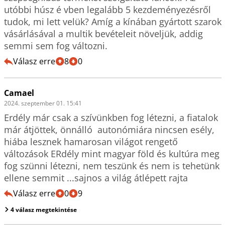
utóbbi húsz é vben legalább 5 kezdeményezésről 
tudok, mi lett velük? Amíg a kínában gyártott szarok 
vásárlásával a multik bevételeit növeljük, addig 
semmi sem fog változni. 
Válasz erre
8
0
Camael
2024. szeptember 01. 15:41
Erdély már csak a szívünkben fog létezni, a fiatalok 
már átjöttek, önnálló  autonómiára nincsen esély, 
hiába lesznek hamarosan világot rengető 
változások ERdély mint magyar föld és kultúra meg 
fog szünni létezni, nem teszünk és nem is tehetünk 
ellene semmit ...sajnos a világ átlépett rajta
Válasz erre
0
9
4 válasz megtekintése