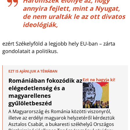
annyira fejlett, mint a Nyugat,
de nem uralták le az ott divatos
ideológiák,
ezért Székelyföld a legjobb hely EU-ban – zárta
gondolatait a politikus.
EZT IS AJÁNLJUK A TÉMÁBAN
Romániában fokozódik az
Ezt ne hagyja ki!
elégedetlenség és a
magyarellenes
gyűlöletbeszéd
A Magyarország és Románia közötti viszonyról,
illetve az erdélyi magyarok helyzetéről kérdeztük
Asztalos Csabát, a bukaresti székhelyű Országos