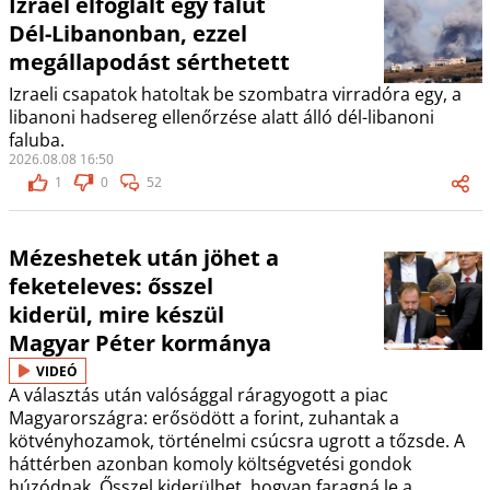
Izrael elfoglalt egy falut
Dél-Libanonban, ezzel
megállapodást sérthetett
Izraeli csapatok hatoltak be szombatra virradóra egy, a
libanoni hadsereg ellenőrzése alatt álló dél-libanoni
faluba.
2026.08.08 16:50
1
0
52
Mézeshetek után jöhet a
feketeleves: ősszel
kiderül, mire készül
Magyar Péter kormánya
VIDEÓ
A választás után valósággal ráragyogott a piac
Magyarországra: erősödött a forint, zuhantak a
kötvényhozamok, történelmi csúcsra ugrott a tőzsde. A
háttérben azonban komoly költségvetési gondok
húzódnak. Ősszel kiderülhet, hogyan faragná le a