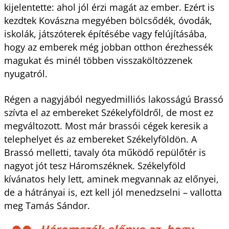
kijelentette: ahol jól érzi magát az ember. Ezért is
kezdtek Kovászna megyében bölcsődék, óvodák,
iskolák, játszóterek építésébe vagy felújításába,
hogy az emberek még jobban otthon érezhessék
magukat és minél többen visszaköltözzenek
nyugatról.
Régen a nagyjából negyedmilliós lakosságú Brassó
szívta el az embereket Székelyföldről, de most ez
megváltozott. Most már brassói cégek keresik a
telephelyet és az embereket Székelyföldön. A
Brassó melletti, tavaly óta működő repülőtér is
nagyot jót tesz Háromszéknek. Székelyföld
kívánatos hely lett, aminek megvannak az előnyei,
de a hátrányai is, ezt kell jól menedzselni – vallotta
meg Tamás Sándor.
Háromszék előnye az, hogy