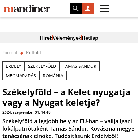
Hírek
Vélemények
Hetilap
Főoldal
Külföld
⬤
ERDÉLY
SZÉKELYFÖLD
TAMÁS SÁNDOR
MEGMARADÁS
ROMÁNIA
Székelyföld – a Kelet nyugatja
vagy a Nyugat keletje?
2024. szeptember 01. 14:48
Székelyföld a legjobb hely az EU-ban – vallja igazi
lokálpatriótaként Tamás Sándor, Kovászna megye
tanácsának elnöke. Tudósításunk Erdélyből!