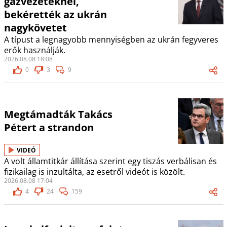
gázvezetéknél,
bekérették az ukrán
nagykövetet
A típust a legnagyobb mennyiségben az ukrán fegyveres
erők használják.
2026.08.08 18:08
0
3
9
Megtámadták Takács
Pétert a strandon
VIDEÓ
A volt államtitkár állítása szerint egy tiszás verbálisan és
fizikailag is inzultálta, az esetről videót is közölt.
2026.08.08 17:04
4
24
159