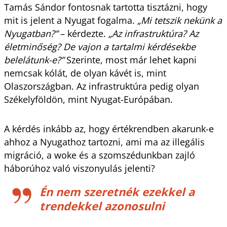
Tamás Sándor fontosnak tartotta tisztázni, hogy
mit is jelent a Nyugat fogalma.
„Mi tetszik nekünk a
Nyugatban?”
– kérdezte.
„Az infrastruktúra? Az
életminőség? De vajon a tartalmi kérdésekbe
belelátunk-e?”
Szerinte, most már lehet kapni
nemcsak kólát, de olyan kávét is, mint
Olaszországban. Az infrastruktúra pedig olyan
Székelyföldön, mint Nyugat-Európában.
A kérdés inkább az, hogy értékrendben akarunk-e
ahhoz a Nyugathoz tartozni, ami ma az illegális
migráció, a woke és a szomszédunkban zajló
háborúhoz való viszonyulás jelenti?
Én nem szeretnék ezekkel a
trendekkel azonosulni