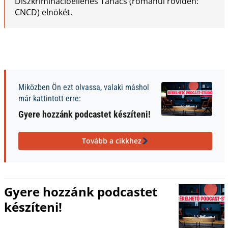
Diszkriminációellenes Tanács (románul röviden:
CNCD) elnökét.
Miközben Ön ezt olvassa, valaki máshol
már kattintott erre:
Gyere hozzánk podcastet készíteni!
Tovább a cikkhez
Gyere hozzánk podcastet
készíteni!