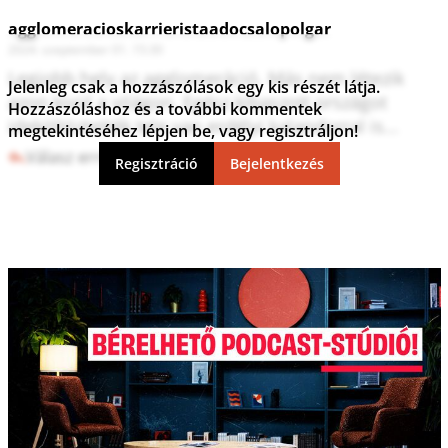
agglomeracioskarrieristaadocsalopolgar
2024. szeptember 01. 15:30
Legjobb hely az agglomeráció. Más nem létezik 
Jelenleg csak a hozzászólások egy kis részét látja.
azon kivül a világon. Egész kibaszott országot 
Hozzászóláshoz és a további kommentek
ideköltöztették tele van erdélyi kalandorral is...
megtekintéséhez lépjen be, vagy regisztráljon!
Válasz erre
0
6
Regisztráció
Bejelentkezés