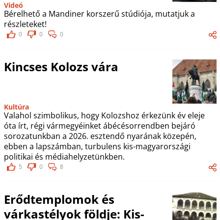
Videó
Bérelhető a Mandiner korszerű stúdiója, mutatjuk a
részleteket!
0
0
0
Kincses Kolozs vára
Kultúra
Valahol szimbolikus, hogy Kolozshoz érkezünk év eleje
óta írt, régi vármegyéinket ábécésorrendben bejáró
sorozatunkban a 2026. esztendő nyarának közepén,
ebben a lapszámban, turbulens kis-magyarországi
politikai és médiahelyzetünkben.
5
0
8
Erődtemplomok és
várkastélyok földje: Kis-