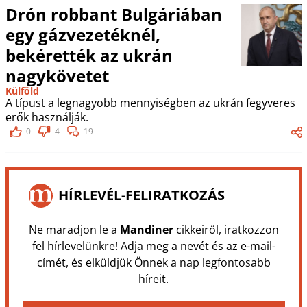
Drón robbant Bulgáriában
egy gázvezetéknél,
bekérették az ukrán
nagykövetet
Külföld
A típust a legnagyobb mennyiségben az ukrán fegyveres
erők használják.
0
4
19
HÍRLEVÉL-FELIRATKOZÁS
Ne maradjon le a
Mandiner
cikkeiről, iratkozzon
fel hírlevelünkre! Adja meg a nevét és az e-mail-
címét, és elküldjük Önnek a nap legfontosabb
híreit.