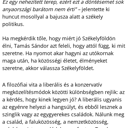
Ez egy nehezített terep, ezért ezt a döntésemet sok
anyaországi barátom nem érti” –
jelentette ki
huncut mosollyal a bajusza alatt a székely
politikus.
Ha megkérdik tőle, hogy miért jó Székelyföldön
élni, Tamás Sándor azt feleli, hogy attól függ, ki mit
szeretne. Ha nyomot akar hagyni az utókornak
maga után, ha közösségi életet, élményeket
szeretne, akkor válassza Székelyföldet.
A filozófiai vita a liberális és a konzervatív
megközelítésmódok közötti különbségben rejlik: az
a kérdés, hogy kinek legyen jó? A liberális ugyanis
az egyénre helyezi a hangsúlyt, és ebből lesznek a
szinglik vagy az egygyerekes családok. Nálunk meg
a család, a faluközösség, a nemzetközösség,