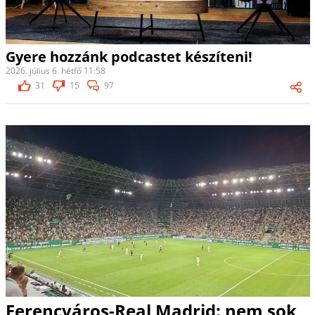
Gyere hozzánk podcastet készíteni!
2026. július 6. hétfő 11:58
31
15
97
Ferencváros-Real Madrid: nem sok