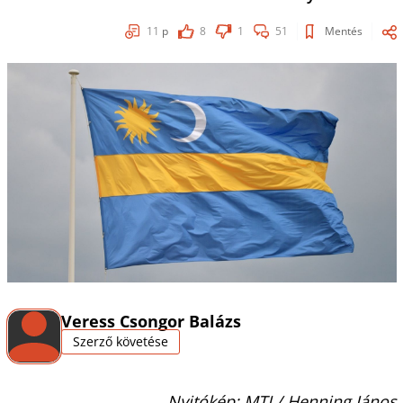
11
p
8
1
51
Mentés
Veress Csongor Balázs
Szerző követése
Nyitókép: MTI / Henning János