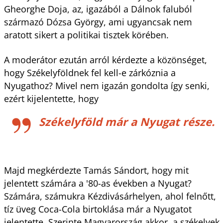
Gheorghe Doja, az, igazából a Dálnok faluból
származó Dózsa György, ami ugyancsak nem
aratott sikert a politikai tisztek körében.
A moderátor ezután arról kérdezte a közönséget,
hogy Székelyföldnek fel kell-e zárkóznia a
Nyugathoz? Mivel nem igazán gondolta így senki,
ezért kijelentette, hogy
Székelyföld már a Nyugat része.
Majd megkérdezte Tamás Sándort, hogy mit
jelentett számára a '80-as években a Nyugat?
Számára, számukra Kézdivásárhelyen, ahol felnőtt,
tíz üveg Coca-Cola birtoklása már a Nyugatot
jelentette. Szerinte Magyarország akkor, a székelyek