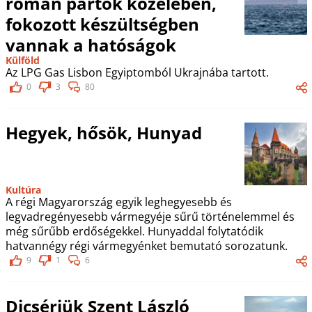
román partok közelében,
fokozott készültségben
vannak a hatóságok
Külföld
Az LPG Gas Lisbon Egyiptomból Ukrajnába tartott.
0
3
80
Hegyek, hősök, Hunyad
Kultúra
A régi Magyarország egyik leghegyesebb és
legvadregényesebb vármegyéje sűrű történelemmel és
még sűrűbb erdőségekkel. Hunyaddal folytatódik
hatvannégy régi vármegyénket bemutató sorozatunk.
9
1
6
Dicsérjük Szent László