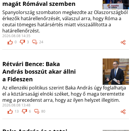
magát Rómával szemben
Spanyolország szombaton megkezdte az Olaszországból
érkezők határellenőrzését, válaszul arra, hogy Róma a
ceutai tömeges határsértés miatt visszaállította a
határellenőrzést.
2026.08.08 14:35
0
3
24
Rétvári Bence: Baka
András bosszút akar állni
a Fideszen
Az ellenzéki politikus szerint Baka András úgy foglalhatja
el a köztársasági elnöki széket, hogy ő maga teremtette
meg a precedenst arra, hogy az ilyen helyzet illegitim.
2026.08.08 13:48
13
6
80