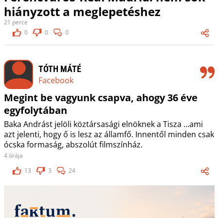
hiányzott a meglepetéshez
21 perce
0
0
0
TÓTH MÁTÉ
Facebook
Megint be vagyunk csapva, ahogy 36 éve
egyfolytában
Baka Andrást jelöli köztársasági elnöknek a Tisza ...ami
azt jelenti, hogy ő is lesz az államfő. Innentől minden csak
ócska formaság, abszolút filmszínház.
4 órája
13
3
24