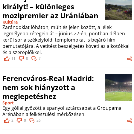
királyt! – különleges
mozipremier az Urániában
Kultúra
Zarándoklat lóháton, múlt és jelen között, a lélek
legmélyebb rétegein át – június 27-én, pontban délben
kerül sor a székelyföldi templomokat is bejáró film
bemutatójára. A vetítést beszélgetés követi az alkotókkal
és a szereplőkkel.
11
0
7
Ferencváros-Real Madrid:
nem sok hiányzott a
meglepetéshez
Sport
Egy góllal győzött a spanyol sztárcsapat a Groupama
Arénában a felkészülési mérkőzésen.
2
0
26