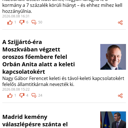
kormány a 7 százalék körüli hiányt – és ehhez mihez kell
hozzányúlnia.
2026.08.08 16:31
1
6
50
A Szijjártó-éra
Moszkvában végzett
oroszos főembere felel
Orbán Anita alatt a keleti
kapcsolatokért
Nagy Gábor Ferencet keleti és távol-keleti kapcsolatokért
felelős államtitkárnak nevezték ki.
2026.08.08 15:22
1
4
24
Madrid kemény
válaszlépésre szánta el