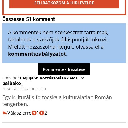
FELIRATKOZOM A HÍRLEVÉLRE
Összesen 51 komment
A kommentek nem szerkesztett tartalmak,
tartalmuk a szerzőjük álláspontját tükrözi.
Mielőtt hozzászólna, kérjük, olvassa el a
kommentszabályzatot
.
Kommentek frissítése
Sorrend:
balbako_
2024. szeptember 01. 19:01
Egy kulturális foltocska a kulturálatlan Román 
tengerben. 
Válasz erre
1
2