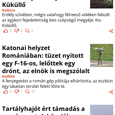
Küküllő
Kultúra
Erdély szívében, mégis valahogy félreeső vidéken feküdt
az egykori fejedelemség kies szépségű megyéje: Kis-
Küküllő.
5
0
5
Katonai helyzet
Romániában: tüzet nyitott
egy F-16-os, lelőttek egy
drónt, az elnök is megszólalt
Külföld
A fenyegetést a román gép pilótája elhárította, az eszközt
egy lakatlan terület felett lőtte le.
0
1
37
Tartályhajót ért támadás a