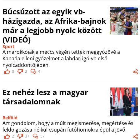
Búcsúzott az egyik vb-
házigazda, az Afrika-bajnok
már a legjobb nyolc között
(VIDEÓ)
Sport
A marokkóiak a meccs végén tették meggyőzővé a
Kanada elleni győzelmet a labdarúgó-vb első
nyolcaddöntőjében.
0
2
4
Ez nehéz lesz a magyar
társadalomnak
Belföld
Azt gondolom, hogy a múlt megismerése, megértése és
feldolgozása nélkül csupán futóhomokra épül a jövő.
2
37
57