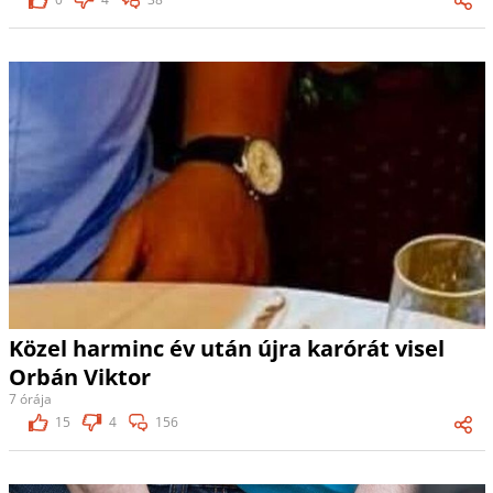
Közel harminc év után újra karórát visel
Orbán Viktor
7 órája
15
4
156