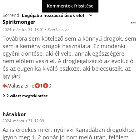
Kommentek frissítése
Sorrend:
Spiritmonger
•••
2024. március 31. 13:01
•
Szerkesztve
Továbbra sem kötelező sem a könnyű drogok, sem 
sem a kemény drogok használata. Ez mindenki 
egyéni döntése, aki él vele, annak egészségére, 
nem előlem veszi el. A droglegalizáció az evolúció 
és az eugenika kiváló eszköze, aki belecsúszik, az 
Válasz erre
1
0
2 válasz megtekintése
hátakkor
2024. március 31. 12:39
Az is érdekes miért nyúl vki Kanadában drogokhoz. 
Igyon meg 1..2 pohár jó bort meló után, felőlem  