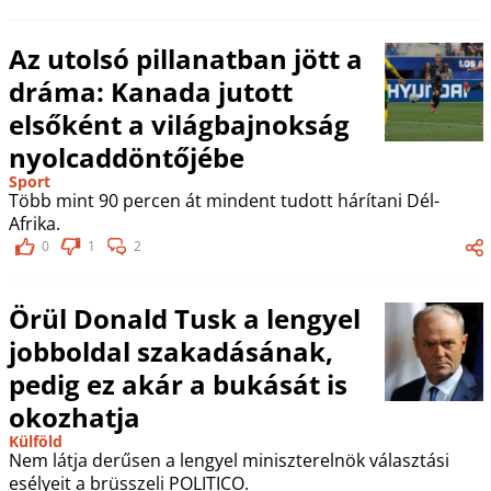
Az utolsó pillanatban jött a
dráma: Kanada jutott
elsőként a világbajnokság
nyolcaddöntőjébe
Sport
Több mint 90 percen át mindent tudott hárítani Dél-
Afrika.
0
1
2
Örül Donald Tusk a lengyel
jobboldal szakadásának,
pedig ez akár a bukását is
okozhatja
Külföld
Nem látja derűsen a lengyel miniszterelnök választási
esélyeit a brüsszeli POLITICO.