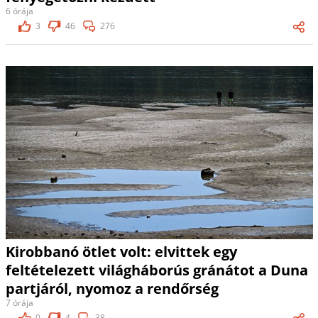
6 órája
3
46
276
Kirobbanó ötlet volt: elvittek egy
feltételezett világháborús gránátot a Duna
partjáról, nyomoz a rendőrség
7 órája
0
4
38