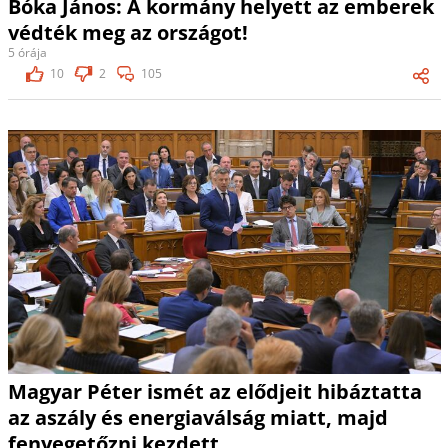
Bóka János: A kormány helyett az emberek
védték meg az országot!
5 órája
10
2
105
Magyar Péter ismét az elődjeit hibáztatta
az aszály és energiaválság miatt, majd
fenyegetőzni kezdett