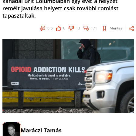
kanadai Brit Columbiában egy éve: a helyzet
remélt javulása helyett csak további romlást
tapasztaltak.
6
p
0
13
171
Mentés
Maráczi Tamás