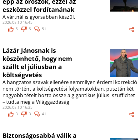
épp az oroszok, ezzel az
eszközzel fordítanának
A vártnál is gyorsabban készül.
2026.08.10 16:45
5
5
51
Lázár Jánosnak is
köszönhető, hogy nem
szállt el júliusban a
költségvetés
A hangzatos szavak ellenére semmilyen érdemi korrekció
nem történt a költségvetési folyamatokban, pusztán két
nagyobb tételt hozta össze a gigantikus júliusi szufficitet
– tudta meg a Világgazdaság.
2026.08.10 16:35
3
3
41
Biztonságosabbá válik a