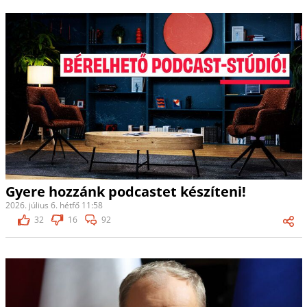
Gyere hozzánk podcastet készíteni!
2026. július 6. hétfő 11:58
32
16
92