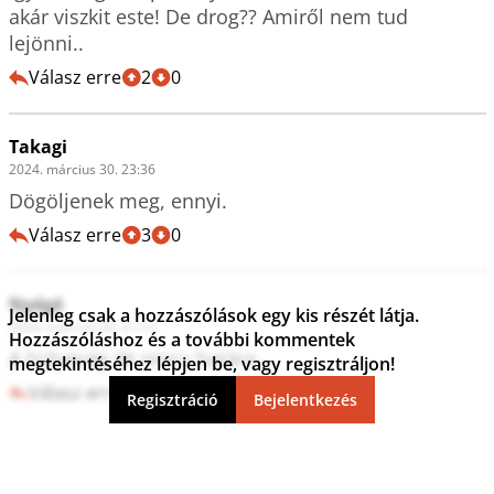
akár viszkit este! De drog?? Amiről nem tud 
lejönni..
Válasz erre
2
0
Takagi
2024. március 30. 23:36
Válasz erre
3
0
Nyégé
Jelenleg csak a hozzászólások egy kis részét látja.
2024. március 30. 21:12
Hozzászóláshoz és a további kommentek
A hülyeség ék nincs határa... 
megtekintéséhez lépjen be, vagy regisztráljon!
Válasz erre
0
0
Regisztráció
Bejelentkezés