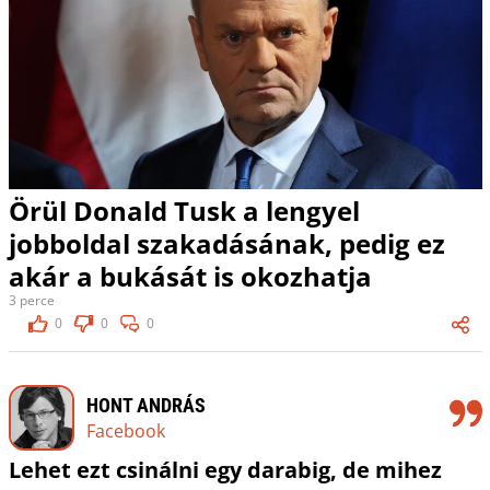
Örül Donald Tusk a lengyel
jobboldal szakadásának, pedig ez
akár a bukását is okozhatja
3 perce
0
0
0
HONT ANDRÁS
Facebook
Lehet ezt csinálni egy darabig, de mihez