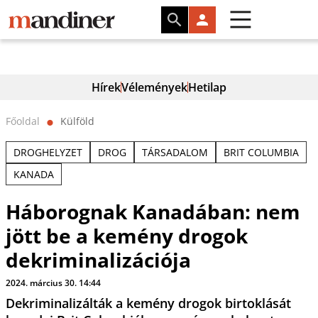
Hírek
Vélemények
Hetilap
Főoldal
Külföld
⬤
DROGHELYZET
DROG
TÁRSADALOM
BRIT COLUMBIA
KANADA
Háborognak Kanadában: nem
jött be a kemény drogok
dekriminalizációja
2024. március 30. 14:44
Dekriminalizálták a kemény drogok birtoklását