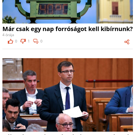
Már csak egy nap forróságot kell kibírnunk?
4 órája
0
1
0