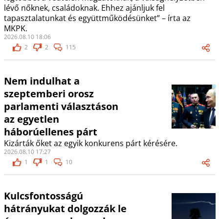
lévő nőknek, családoknak. Ehhez ajánljuk fel
tapasztalatunkat és együttműködésünket” – írta az
MKPK.
2026.08.10 18:06
2
2
115
Nem indulhat a
szeptemberi orosz
parlamenti választáson
az egyetlen
háborúellenes párt
Kizárták őket az egyik konkurens párt kérésére.
2026.08.10 17:27
1
1
10
Kulcsfontosságú
hátrányukat dolgozzák le