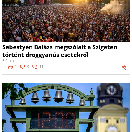
Sebestyén Balázs megszólalt a Szigeten
történt droggyanús esetekről
3 órája
1
9
11