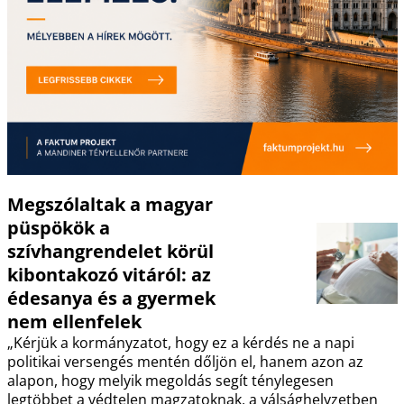
Megszólaltak a magyar
püspökök a
szívhangrendelet körül
kibontakozó vitáról: az
édesanya és a gyermek
nem ellenfelek
„Kérjük a kormányzatot, hogy ez a kérdés ne a napi
politikai versengés mentén dőljön el, hanem azon az
alapon, hogy melyik megoldás segít ténylegesen
legtöbbet a védtelen magzatoknak, a válsághelyzetben