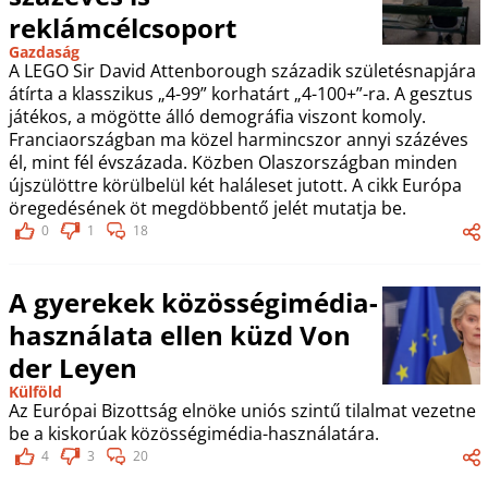
reklámcélcsoport
Gazdaság
A LEGO Sir David Attenborough századik születésnapjára
átírta a klasszikus „4-99” korhatárt „4-100+”-ra. A gesztus
játékos, a mögötte álló demográfia viszont komoly.
Franciaországban ma közel harmincszor annyi százéves
él, mint fél évszázada. Közben Olaszországban minden
újszülöttre körülbelül két haláleset jutott. A cikk Európa
öregedésének öt megdöbbentő jelét mutatja be.
0
1
18
A gyerekek közösségimédia-
használata ellen küzd Von
der Leyen
Külföld
Az Európai Bizottság elnöke uniós szintű tilalmat vezetne
be a kiskorúak közösségimédia-használatára.
4
3
20