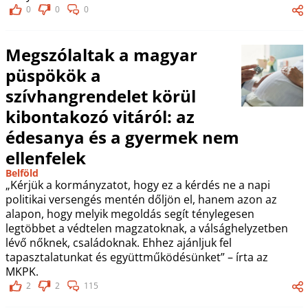
0
0
0
Megszólaltak a magyar
püspökök a
szívhangrendelet körül
kibontakozó vitáról: az
édesanya és a gyermek nem
ellenfelek
Belföld
„Kérjük a kormányzatot, hogy ez a kérdés ne a napi
politikai versengés mentén dőljön el, hanem azon az
alapon, hogy melyik megoldás segít ténylegesen
legtöbbet a védtelen magzatoknak, a válsághelyzetben
lévő nőknek, családoknak. Ehhez ajánljuk fel
tapasztalatunkat és együttműködésünket” – írta az
MKPK.
2
2
115