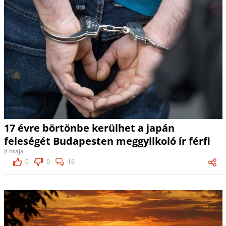
17 évre börtönbe kerülhet a japán
feleségét Budapesten meggyilkoló ír férfi
8 órája
0
0
16