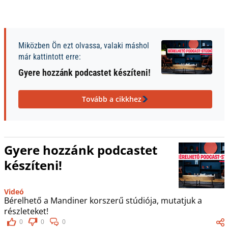
Miközben Ön ezt olvassa, valaki máshol
már kattintott erre:
Gyere hozzánk podcastet készíteni!
Tovább a cikkhez
Gyere hozzánk podcastet
készíteni!
Videó
Bérelhető a Mandiner korszerű stúdiója, mutatjuk a
részleteket!
0
0
0