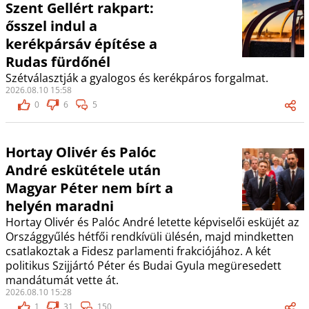
Szent Gellért rakpart:
ősszel indul a
kerékpársáv építése a
Rudas fürdőnél
Szétválasztják a gyalogos és kerékpáros forgalmat.
2026.08.10 15:58
0
6
5
Hortay Olivér és Palóc
André eskütétele után
Magyar Péter nem bírt a
helyén maradni
Hortay Olivér és Palóc André letette képviselői esküjét az
Országgyűlés hétfői rendkívüli ülésén, majd mindketten
csatlakoztak a Fidesz parlamenti frakciójához. A két
politikus Szijjártó Péter és Budai Gyula megüresedett
mandátumát vette át.
2026.08.10 15:28
1
31
150