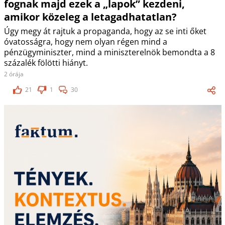
fognak majd ezek a „lapok” kezdeni,
amikor közeleg a letagadhatatlan?
Úgy megy át rajtuk a propaganda, hogy az se inti őket
óvatosságra, hogy nem olyan régen mind a
pénzügyminiszter, mind a miniszterelnök bemondta a 8
százalék fölötti hiányt.
2 órája
21
1
30