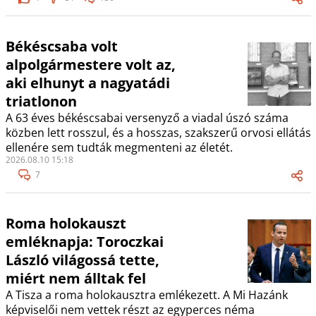
Békéscsaba volt
alpolgármestere volt az,
aki elhunyt a nagyatádi
triatlonon
A 63 éves békéscsabai versenyző a viadal úszó száma
közben lett rosszul, és a hosszas, szakszerű orvosi ellátás
ellenére sem tudták megmenteni az életét.
2026.08.10 15:18
7
Roma holokauszt
emléknapja: Toroczkai
László világossá tette,
miért nem álltak fel
A Tisza a roma holokausztra emlékezett. A Mi Hazánk
képviselői nem vettek részt az egyperces néma