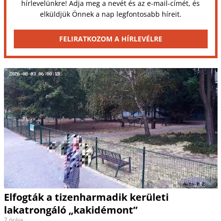
hírlevelünkre! Adja meg a nevét és az e-mail-címét, és
elküldjük Önnek a nap legfontosabb híreit.
FELIRATKOZOM A HÍRLEVÉLRE
Elfogták a tizenharmadik kerületi
lakatrongáló „kakidémont”
7 órája