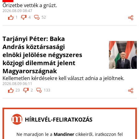
Őrizetbe vették a grúzt.
2026.08.09 08:47
1
4
52
Tarjányi Péter: Baka
András köztársasági
elnöki jelölése négyszeres
közjogi dilemmát jelent
Magyarországnak
Kellemetlen kérdésekre kell választ adnia a jelöltnek.
2026.08.09 06:11
23
2
133
HÍRLEVÉL-FELIRATKOZÁS
Ne maradjon le a
Mandiner
cikkeiről, iratkozzon fel