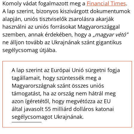
Komoly vádat fogalmazott meg a
Financial Times
.
A lap szerint, bizonyos kiszivárgott dokumentumok
alapján, uniós tisztviselők zsarolásra akarják
használni az uniós forrásokat Magyarországgal
szemben, annak érdekében, hogy a
„magyar vétó”
ne álljon tovább az Ukrajnának szánt gigantikus
segélycsomag útjába.
A lap szerint az Európai Unió sürgetni fogja
tagállamait, hogy szüntessék meg a
Magyarországnak szánt összes uniós
támogatást, ha az ország nem hátrál meg
azon ígéretétől, hogy megvétózza az EU
által javasolt 55 milliárd dolláros katonai
segélycsomagot Ukrajnának.