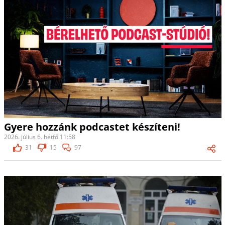
Gyere hozzánk podcastet készíteni!
2026. július 6. hétfő 11:58
31
15
97