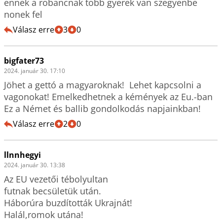
ennek a robancnak tobb gyerek van szegyenbe 
nonek fel
Válasz erre
3
0
bigfater73
2024. január 30. 17:10
Jöhet a gettó a magyaroknak!  Lehet kapcsolni a 
vagonokat! Emelkedhetnek a kémények az Eu.-ban 
Ez a Német és ballib gondolkodás napjainkban!
Válasz erre
2
0
llnnhegyi
2024. január 30. 13:38
Az EU vezetői tébolyultan 

futnak becsületük után.

Háborúra buzdították Ukrajnát!

Halál,romok utána!
