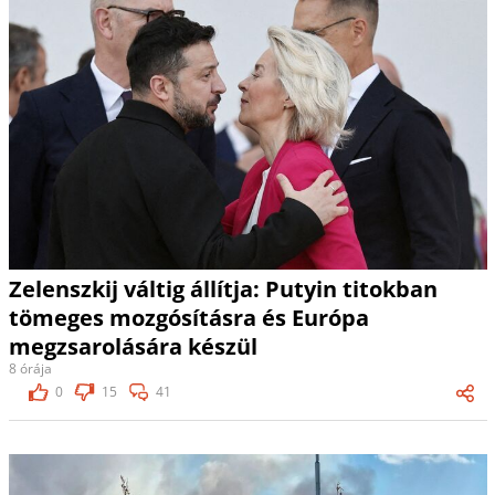
Zelenszkij váltig állítja: Putyin titokban
tömeges mozgósításra és Európa
megzsarolására készül
8 órája
0
15
41