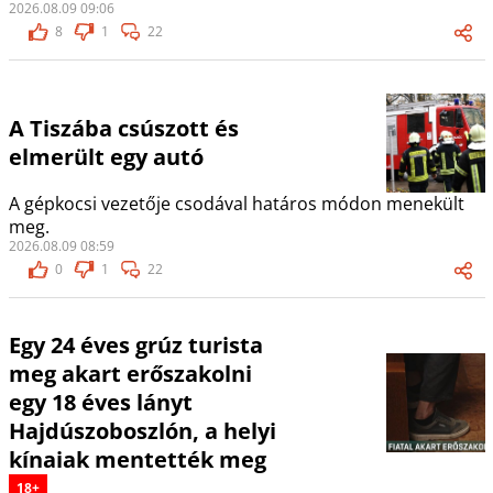
2026.08.09 09:06
8
1
22
A Tiszába csúszott és
elmerült egy autó
A gépkocsi vezetője csodával határos módon menekült
meg.
2026.08.09 08:59
0
1
22
Egy 24 éves grúz turista
meg akart erőszakolni
egy 18 éves lányt
Hajdúszoboszlón, a helyi
kínaiak mentették meg
18+