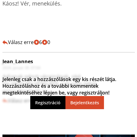
Káosz! Vér, menekülés.

Válasz erre
6
0
Jean_Lannes
2024. január 30. 07:04
Adjanak pénzt ukrajnának, oké.

Jelenleg csak a hozzászólások egy kis részét látja.
De HITELFELVÉTELRŐL szó sem lehet, 
Hozzászóláshoz és a további kommentek
miniszterelnök úr.
megtekintéséhez lépjen be, vagy regisztráljon!
Válasz erre
5
0
Regisztráció
Bejelentkezés