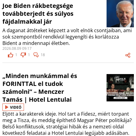
Joe Biden rákbetegsége
továbbterjedt és súlyos
fájdalmakkal jár
A daganat áttéteket képzett a volt elnök csontjaiban, ami
sok szempontból rendkívül legyengíti és korlátozza
Bident a mindennapi életben.
2026.08.09 09:17
1
1
18
„Minden munkámmal és
FORINTTAL el tudok
számolni” – Menczer
Tamás | Hotel Lentulai
VIDEÓ
Eljött a karakterek ideje. Hol tart a Fidesz, miért torpant
meg a Tisza, és meddig építhető Magyar Péter politikája?
Belső konfliktusok, stratégiai hibák és a nemzeti oldal
következő feladatai a Hotel Lentulai legújabb adásában.