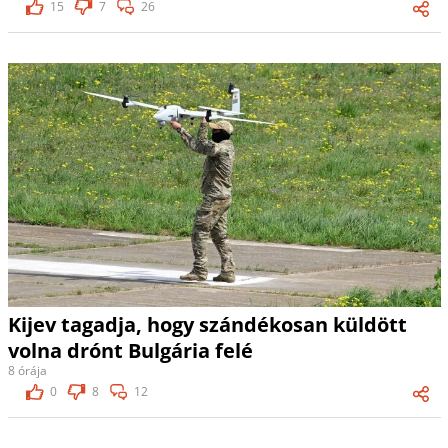
15
7
26
Kijev tagadja, hogy szándékosan küldött
volna drónt Bulgária felé
8 órája
0
8
12