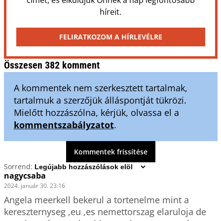
híreit.
FELIRATKOZOM A HÍRLEVÉLRE
Összesen 382 komment
A kommentek nem szerkesztett tartalmak,
tartalmuk a szerzőjük álláspontját tükrözi.
Mielőtt hozzászólna, kérjük, olvassa el a
kommentszabályzatot
.
Kommentek frissítése
Sorrend:
nagycsaba
2024. január 30. 23:16
Angela meerkell bekerul a tortenelme mint a 
kereszternyseg ,eu ,es nemettorszag elaruloja de 