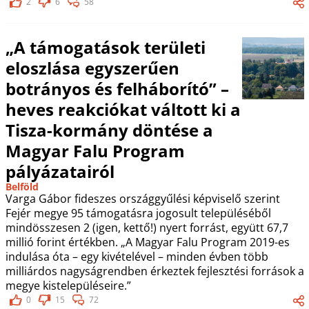
2
6
58
„A támogatások területi
eloszlása egyszerűen
botrányos és felháborító” –
heves reakciókat váltott ki a
Tisza-kormány döntése a
Magyar Falu Program
pályázatairól
Belföld
Varga Gábor fideszes országgyűlési képviselő szerint
Fejér megye 95 támogatásra jogosult településéből
mindösszesen 2 (igen, kettő!) nyert forrást, együtt 67,7
millió forint értékben. „A Magyar Falu Program 2019-es
indulása óta – egy kivételével – minden évben több
milliárdos nagyságrendben érkeztek fejlesztési források a
megye kistelepüléseire.”
0
15
72