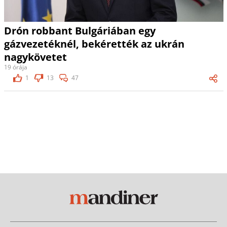
Drón robbant Bulgáriában egy
gázvezetéknél, bekérették az ukrán
nagykövetet
19 órája
1
13
47