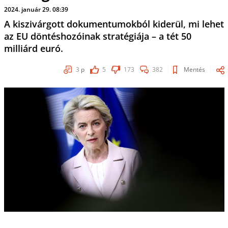
2024. január 29. 08:39
A kiszivárgott dokumentumokból kiderül, mi lehet
az EU döntéshozóinak stratégiája – a tét 50
milliárd euró.
3
p
5
173
382
Mentés