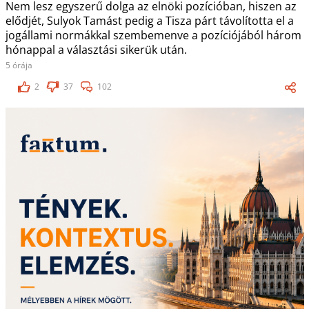
Nem lesz egyszerű dolga az elnöki pozícióban, hiszen az
elődjét, Sulyok Tamást pedig a Tisza párt távolította el a
jogállami normákkal szembemenve a pozíciójából három
hónappal a választási sikerük után.
5 órája
2
37
102