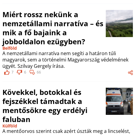
Miért rossz nekünk a
nemzetállami narratíva – és
mik a fő bajaink a
jobboldalon ezügyben?
Belföld
A nemzetállami narratíva nem segíti a határon túli
magyarok, sem a történelmi Magyarország védelmének
ügyét. Szilvay Gergely írása.
7
6
66
Kövekkel, botokkal és
fejszékkel támadtak a
mentősökre egy erdélyi
faluban
Külföld
A mentőorvos szerint csak azért úszták meg a lincselést,