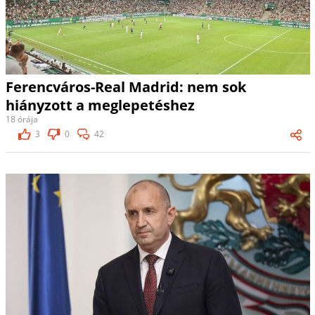
Ferencváros-Real Madrid: nem sok
hiányzott a meglepetéshez
18 órája
3
0
42