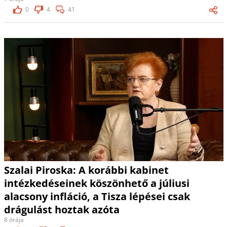
0
4
41
Szalai Piroska: A korábbi kabinet
intézkedéseinek köszönhető a júliusi
alacsony infláció, a Tisza lépései csak
drágulást hoztak azóta
8 órája