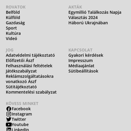
ROVATOK
AKTÁK
Belföld
Egymillió Találkozás Napja
Külföld
Választás 2024
Gazdaság
Háború Ukrajnában
Sport
Kultúra
Videó
JOG
KAPCSOLAT
Adatvédelmi tájékoztató
Gyakori kérdések
Előfizetői Ászf
Impresszum
Felhasználási feltételek
Médiaajánlat
Játékszabályzat
Sütibeállítások
Reklámszolgáltatásokra
vonatkozó Ászf
Sütitájékoztató
Kommentelési szabályzat
KÖVESS MINKET
Facebook
Instagram
Twitter
Youtube
LinkedIn