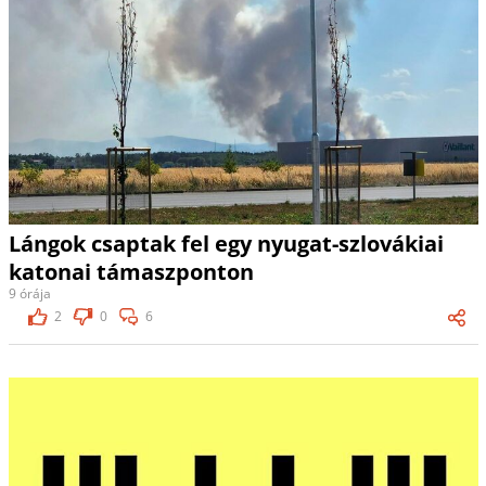
Lángok csaptak fel egy nyugat-szlovákiai
katonai támaszponton
9 órája
2
0
6