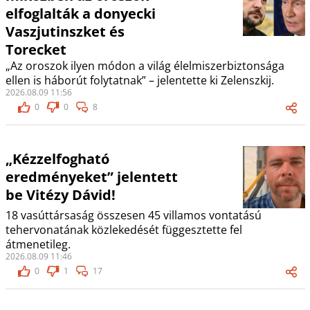
elfoglalták a donyecki
Vaszjutinszket és
Torecket
„Az oroszok ilyen módon a világ élelmiszerbiztonsága
ellen is háborút folytatnak” – jelentette ki Zelenszkij.
2026.08.09 11:56
0
0
8
„Kézzelfogható
eredményeket” jelentett
be Vitézy Dávid!
18 vasúttársaság összesen 45 villamos vontatású
tehervonatának közlekedését függesztette fel
átmenetileg.
2026.08.09 11:46
0
1
17