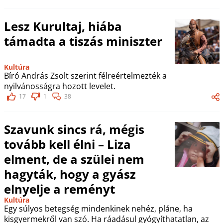
Lesz Kurultaj, hiába
támadta a tiszás miniszter
Kultúra
Bíró András Zsolt szerint félreértelmezték a
nyilvánosságra hozott levelet.
17
1
38
Szavunk sincs rá, mégis
tovább kell élni – Liza
elment, de a szülei nem
hagyták, hogy a gyász
elnyelje a reményt
Kultúra
Egy súlyos betegség mindenkinek nehéz, pláne, ha
kisgyermekről van szó. Ha ráadásul gyógyíthatatlan, az