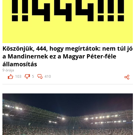
Köszönjük, 444, hogy megírtátok: nem túl jó
a Mandinernek ez a Magyar Péter-féle
államosítás
9 órája
103
5
410