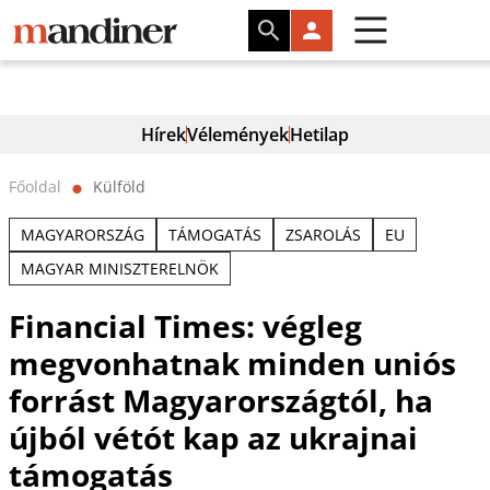
Hírek
Vélemények
Hetilap
Főoldal
Külföld
⬤
MAGYARORSZÁG
TÁMOGATÁS
ZSAROLÁS
EU
MAGYAR MINISZTERELNÖK
Financial Times: végleg
megvonhatnak minden uniós
forrást Magyarországtól, ha
újból vétót kap az ukrajnai
támogatás