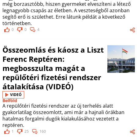
még borzasztóbb, hiszen gyermeket elveszíteni a létező
legnagyobb csapás az életben. A veszteségből azonban
segítő erő is születhet. Erre látunk példát a következő
történetben.
0
0
4
Összeomlás és káosz a Liszt
Ferenc Reptéren:
megbosszulta magát a
repülőtéri fizetési rendszer
átalakítása (VIDEÓ)
VIDEÓ
Belföld
A repülőtéri fizetési rendszer az új terhelés alatt
gyakorlatilag összeomlott, ami már a hajnali órákban
hatalmas forgalmi dugók kialakulásához vezetett a
reptéren.
1
25
160