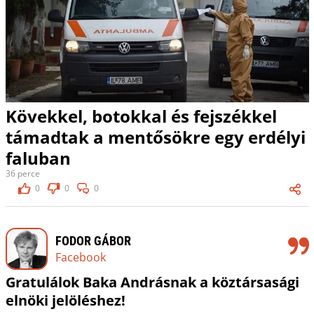
Kövekkel, botokkal és fejszékkel
támadtak a mentősökre egy erdélyi
faluban
36 perce
0
0
0
FODOR GÁBOR
Facebook
Gratulálok Baka Andrásnak a köztársasági
elnöki jelöléshez!