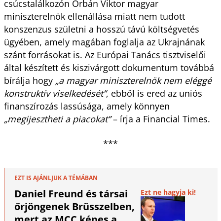
csúcstalálkozón Orbán Viktor magyar
miniszterelnök ellenállása miatt nem tudott
konszenzus születni a hosszú távú költségvetés
ügyében, amely magában foglalja az Ukrajnának
szánt forrásokat is. Az Európai Tanács tisztviselői
által készített és kiszivárgott dokumentum továbbá
bírálja hogy
„a magyar miniszterelnök nem eléggé
konstruktív viselkedését”
, ebből is ered az uniós
finanszírozás lassúsága, amely könnyen
„megijesztheti a piacokat”
– írja a Financial Times.
***
EZT IS AJÁNLJUK A TÉMÁBAN
Daniel Freund és társai
Ezt ne hagyja ki!
őrjöngenek Brüsszelben,
mert az MCC képes a