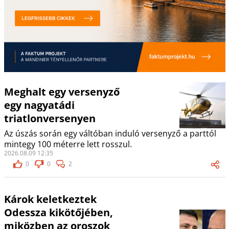
Meghalt egy versenyző
egy nagyatádi
triatlonversenyen
Az úszás során egy váltóban induló versenyző a parttól
mintegy 100 méterre lett rosszul.
2026.08.09 12:35
0
0
2
Károk keletkeztek
Odessza kikötőjében,
miközben az oroszok