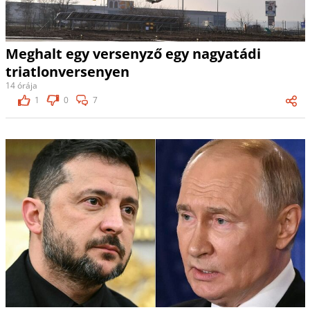
Meghalt egy versenyző egy nagyatádi
triatlonversenyen
14 órája
1
0
7