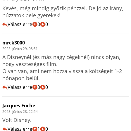
Kevés, még mindig győzik pénzzel. De jó az irány, 
húzzatok bele gyerekek!
Válasz erre
0
0
mrck3000
2023. június 29. 08:51
A Disneynél (és más nagy cégeknél) nincs olyan, 
hogy veszteséges film.

Olyan van, ami nem hozza vissza a költségeit 1-2 
hónapon belül.
Válasz erre
0
0
Jacques Foche
2023. június 28. 22:54
Volt Disney.
Válasz erre
1
0