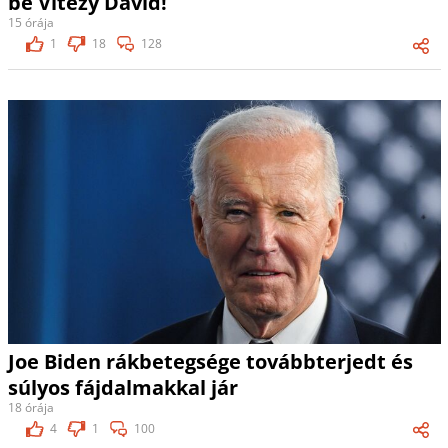
be Vitézy Dávid!
15 órája
1
18
128
Joe Biden rákbetegsége továbbterjedt és
súlyos fájdalmakkal jár
18 órája
4
1
100