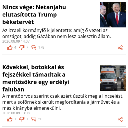
Nincs vége: Netanjahu
elutasította Trump
béketervét
Az izraeli kormányfő kijelentette: amíg ő vezeti az
országot, addig Gázában nem lesz palesztin állam.
2026.08.09 14:07
4
7
178
Kövekkel, botokkal és
fejszékkel támadtak a
mentősökre egy erdélyi
faluban
A mentőorvos szerint csak azért úszták meg a lincselést,
mert a sofőrnek sikerült megfordítania a járművet és a
másik irányba elmenekülni.
2026.08.09 13:08
1
1
50