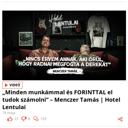
VIDEÓ
„Minden munkámmal és FORINTTAL el
tudok számolni” – Menczer Tamás | Hotel
Lentulai
18 órája
23
8
129