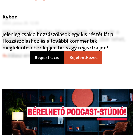
Kybon
2023. június 28. 12:30
Hát istenem, Mickey Mouse rájött, hogy már a 
Jelenleg csak a hozzászólások egy kis részét látja.
férfidákót szereti. Megesik manapság. (Bár lehet, 
Hozzászóláshoz és a további kommentek
hogy inkább igazi emberekkel...)
megtekintéséhez lépjen be, vagy regisztráljon!
Válasz erre
0
0
Regisztráció
Bejelentkezés