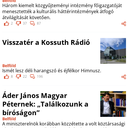
Belföld
Három kiemelt közgyűjteményi intézmény főigazgatóját
menesztették a kulturális háttérintézmények átfogó
átvilágítását követően.
2
37
87
Visszatér a Kossuth Rádió
Belföld
Ismét lesz déli harangszó és éjfélkor Himnusz.
8
22
196
Áder János Magyar
Péternek: „Találkozunk a
bíróságon”
Belföld
A miniszterelnök korábban közzétette a volt köztársasági