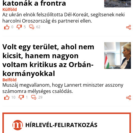
katonák a frontra
Külföld
Az ukrán elnök felszólította Dél-Koreát, segítsenek neki
harcolni Oroszország és partnerei ellen.
0
5
62
Volt egy terület, ahol nem
kicsit, hanem nagyon
voltam kritikus az Orbán-
kormányokkal
Belföld
Muszáj megvallanom, hogy Lannert miniszter asszony
számomra mélységes csalódás.
10
1
29
HÍRLEVÉL-FELIRATKOZÁS