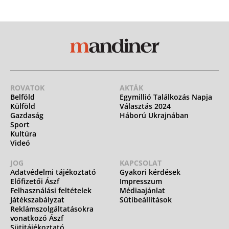
ROVATOK
AKTÁK
Belföld
Egymillió Találkozás Napja
Külföld
Választás 2024
Gazdaság
Háború Ukrajnában
Sport
Kultúra
Videó
JOG
KAPCSOLAT
Adatvédelmi tájékoztató
Gyakori kérdések
Előfizetői Ászf
Impresszum
Felhasználási feltételek
Médiaajánlat
Játékszabályzat
Sütibeállítások
Reklámszolgáltatásokra
vonatkozó Ászf
Sütitájékoztató