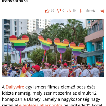
irányzatokra.
66
0
40
Mentés
A
Dailywire
egy ismert filmes elemző becslését
idézte nemrég, mely szerint szerint az elmúlt 12
hónapban a Disney, „amely a nagyközönség nagy
részével
ellentétes álláspontra
helyezkedett”, közel