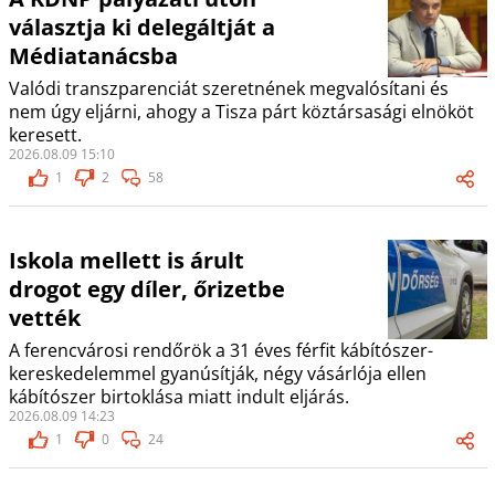
választja ki delegáltját a
Médiatanácsba
Valódi transzparenciát szeretnének megvalósítani és
nem úgy eljárni, ahogy a Tisza párt köztársasági elnököt
keresett.
2026.08.09 15:10
1
2
58
Iskola mellett is árult
drogot egy díler, őrizetbe
vették
A ferencvárosi rendőrök a 31 éves férfit kábítószer-
kereskedelemmel gyanúsítják, négy vásárlója ellen
kábítószer birtoklása miatt indult eljárás.
2026.08.09 14:23
1
0
24