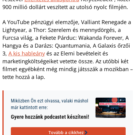
900 millió dollárt veszített az utolsó nyolc filmjén.
A YouTube pénzügyi elemzője, Valliant Renegade a
Lightyear, a Thor: Szerelem és mennydörgés, a
Furcsa világ, a Fekete Párduc: Wakanda Forever, A
Hangya és a Darázs: Quantumania, A Galaxis őrzői
3,
A kis hableány
és az Elemi bevételeit és
marketingköltségeiket vetette össze. Az utóbbi két
filmet egyébként még mindig játsszák a mozikban –
tette hozzá a lap.
Miközben Ön ezt olvassa, valaki máshol
már kattintott erre:
Gyere hozzánk podcastet készíteni!
Tovább a cikkhez