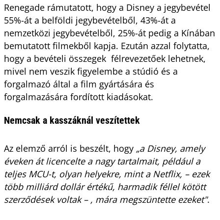
Renegade rámutatott, hogy a Disney a jegybevétel
55%-át a belföldi jegybevételből, 43%-át a
nemzetközi jegybevételből, 25%-át pedig a Kínában
bemutatott filmekből kapja. Ezután azzal folytatta,
hogy a bevételi összegek félrevezetőek lehetnek,
mivel nem veszik figyelembe a stúdió és a
forgalmazó által a film gyártására és
forgalmazására fordított kiadásokat.
Nemcsak a kasszáknál veszítettek
Az elemző arról is beszélt, hogy
„a Disney, amely
éveken át licencelte a nagy tartalmait, például a
teljes MCU-t, olyan helyekre, mint a Netflix, – ezek
több milliárd dollár értékű, harmadik féllel kötött
szerződések voltak – , mára megszüntette ezeket"
.