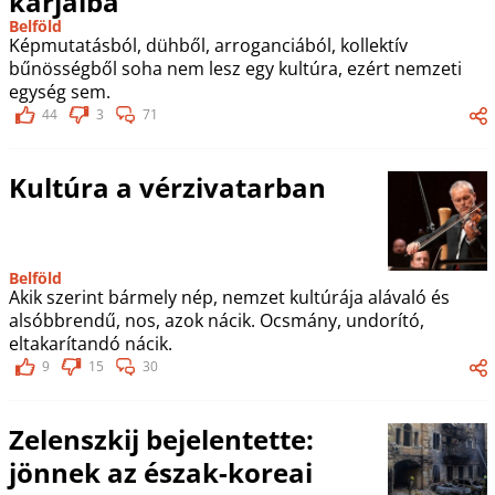
karjaiba
Belföld
Képmutatásból, dühből, arroganciából, kollektív
bűnösségből soha nem lesz egy kultúra, ezért nemzeti
egység sem.
44
3
71
Kultúra a vérzivatarban
Belföld
Akik szerint bármely nép, nemzet kultúrája alávaló és
alsóbbrendű, nos, azok nácik. Ocsmány, undorító,
eltakarítandó nácik.
9
15
30
Zelenszkij bejelentette:
jönnek az észak-koreai