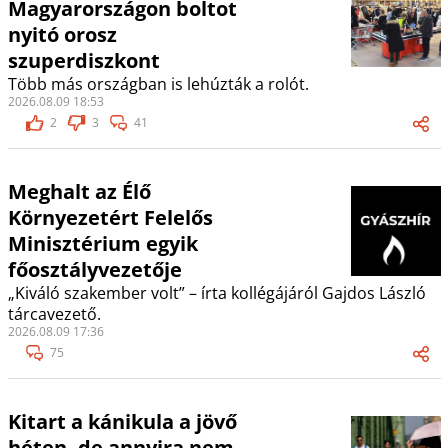
Magyarországon boltot
nyitó orosz
szuperdiszkont
Több más országban is lehúzták a rolót.
2026.08.09 18:53
2
3
41
Meghalt az Élő
Környezetért Felelős
Minisztérium egyik
főosztályvezetője
„Kiváló szakember volt” – írta kollégájáról Gajdos László
tárcavezető.
2026.08.09 17:36
75
Kitart a kánikula a jövő
héten, de annyira nem