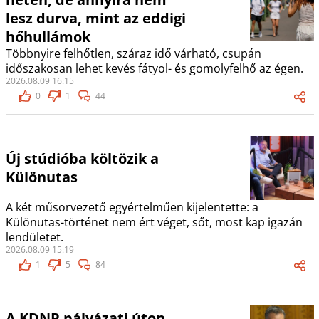
lesz durva, mint az eddigi
hőhullámok
Többnyire felhőtlen, száraz idő várható, csupán
időszakosan lehet kevés fátyol- és gomolyfelhő az égen.
2026.08.09 16:15
0
1
44
Új stúdióba költözik a
Különutas
A két műsorvezető egyértelműen kijelentette: a
Különutas-történet nem ért véget, sőt, most kap igazán
lendületet.
2026.08.09 15:19
1
5
84
A KDNP pályázati úton