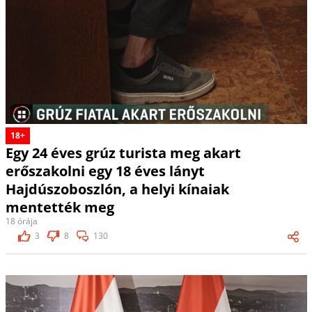
18+
Egy 24 éves grúz turista meg akart
erőszakolni egy 18 éves lányt
Hajdúszoboszlón, a helyi kínaiak
mentették meg
18 órája
3
8
130