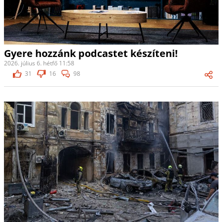
Gyere hozzánk podcastet készíteni!
2026. július 6. hétfő 11:58
31
16
98