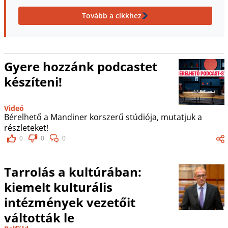
Tovább a cikkhez
Gyere hozzánk podcastet
készíteni!
Videó
Bérelhető a Mandiner korszerű stúdiója, mutatjuk a
részleteket!
0
0
0
Tarrolás a kultúrában:
kiemelt kulturális
intézmények vezetőit
váltották le