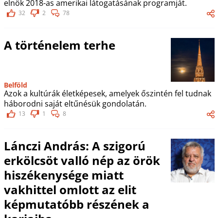
elnök 2018-as amerikai látogatásának programját.
32
2
78
A történelem terhe
Belföld
Azok a kultúrák életképesek, amelyek őszintén fel tudnak
háborodni saját eltűnésük gondolatán.
13
1
8
Lánczi András: A szigorú
erkölcsöt valló nép az örök
hiszékenysége miatt
vakhittel omlott az elit
képmutatóbb részének a