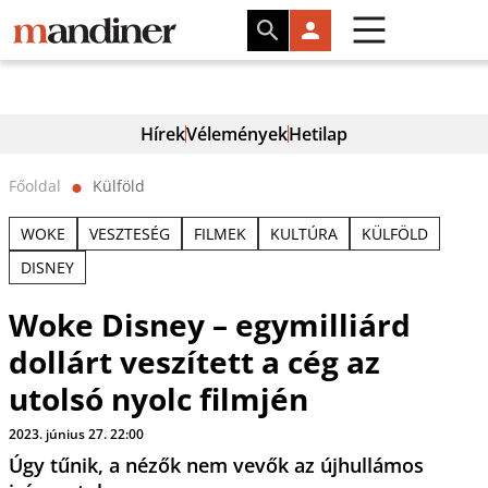
Hírek
Vélemények
Hetilap
Főoldal
Külföld
⬤
WOKE
VESZTESÉG
FILMEK
KULTÚRA
KÜLFÖLD
DISNEY
Woke Disney – egymilliárd
dollárt veszített a cég az
utolsó nyolc filmjén
2023. június 27. 22:00
Úgy tűnik, a nézők nem vevők az újhullámos