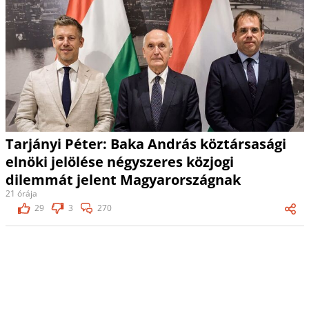
Tarjányi Péter: Baka András köztársasági
elnöki jelölése négyszeres közjogi
dilemmát jelent Magyarországnak
21 órája
29
3
270