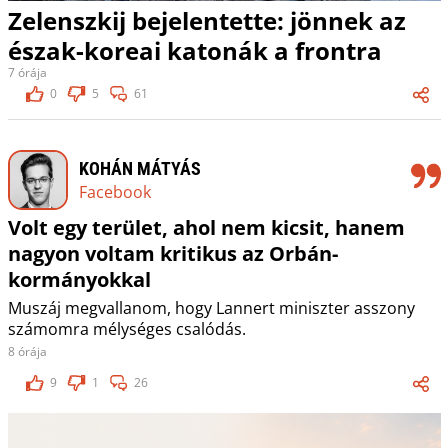
Zelenszkij bejelentette: jönnek az
észak-koreai katonák a frontra
7 órája
0
5
61
KOHÁN MÁTYÁS
Facebook
Volt egy terület, ahol nem kicsit, hanem
nagyon voltam kritikus az Orbán-
kormányokkal
Muszáj megvallanom, hogy Lannert miniszter asszony
számomra mélységes csalódás.
8 órája
9
1
26