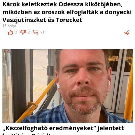
Károk keletkeztek Odessza kikötőjében,
miközben az oroszok elfoglalták a donyecki
Vaszjutinszket és Torecket
15 órája
2
2
91
„Kézzelfogható eredményeket” jelentett