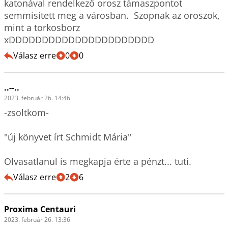
katonával rendelkező orosz támaszpontot 
semmisített meg a városban.  Szopnak az oroszok, 
mint a torkosborz

xDDDDDDDDDDDDDDDDDDDDDD
Válasz erre
0
0
..--..
2023. február 26. 14:46
-zsoltkom-

"új könyvet írt Schmidt Mária"

Olvasatlanul is megkapja érte a pénzt... tuti.
Válasz erre
2
6
Proxima Centauri
2023. február 26. 13:36