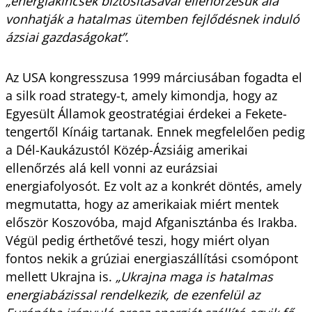
„energiakincsek biztosításával ellenőrzésük alá
vonhatják a hatalmas ütemben fejlődésnek induló
ázsiai gazdaságokat”
.
Az USA kongresszusa 1999 márciusában fogadta el
a silk road strategy-t, amely kimondja, hogy az
Egyesült Államok geostratégiai érdekei a Fekete-
tengertől Kínáig tartanak. Ennek megfelelően pedig
a Dél-Kaukázustól Közép-Ázsiáig amerikai
ellenőrzés alá kell vonni az eurázsiai
energiafolyosót. Ez volt az a konkrét döntés, amely
megmutatta, hogy az amerikaiak miért mentek
először Koszovóba, majd Afganisztánba és Irakba.
Végül pedig érthetővé teszi, hogy miért olyan
fontos nekik a grúziai energiaszállítási csomópont
mellett Ukrajna is.
„Ukrajna maga is hatalmas
energiabázissal rendelkezik, de ezenfelül az