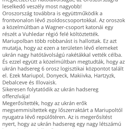
leselkedő veszély most nagyobb!

Oroszország továbbra is együttműködik a 
frontvonalon lévő zsoldoscsoportokkal. Az oroszok 
a közelmúltban a Wagner-csoport katonái egy 
részét a Vuhledar régió felé költöztették. 
Mariupolban több robbanást is hallottak. Ez azt 
mutatja, hogy az ezen a területen lévő elemeket 
ukrán nagy hatótávolságú rakétákkal vették célba.

És ezzel együtt a közelmúltban megtudták, hogy az 
ukrán hadsereg 6 orosz logisztikai központot talált 
el. Ezek Mariupol, Donyeck, Makiivka, Hartzyzk, 
Debalceve és Illovaisk.

Sikeresen folytatódik az ukrán hadsereg 
offenzívája! 

Megerősítették, hogy az ukrán erők 
megsemmisítettek egy lőszerraktárt a Mariupoltól 
nyugatra lévő repülőtéren. Az is megerősítést 
nyert, hogy az ukrán hadsereg egy nagy létszámú 