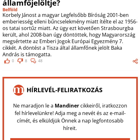
államfőjelöltje?
Belföld
Korbely Jánost a magyar Legfelsőbb Bíróság 2001-ben
emberiesség elleni bűncselekmény miatt ítélte el az 1956-
os tatai sortűz miatt. Az ügy ezt követően Strasbourgba
került, ahol 2008-ban úgy döntöttek, hogy Magyarország
megsértette az Emberi Jogok Európai Egyezmény 7.
cikkét. A döntést a Tisza által államfőnek jelölt Baka
András is támogatta.
0
8
48
HÍRLEVÉL-FELIRATKOZÁS
Ne maradjon le a
Mandiner
cikkeiről, iratkozzon
fel hírlevelünkre! Adja meg a nevét és az e-mail-
címét, és elküldjük Önnek a nap legfontosabb
híreit.