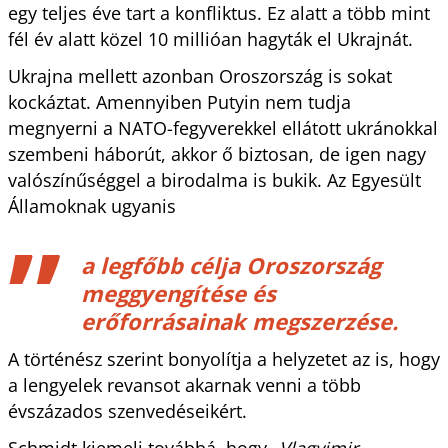
egy teljes éve tart a konfliktus. Ez alatt a több mint
fél év alatt közel 10 millióan hagyták el Ukrajnát.
Ukrajna mellett azonban Oroszország is sokat
kockáztat. Amennyiben Putyin nem tudja
megnyerni a NATO-fegyverekkel ellátott ukránokkal
szembeni háborút, akkor ő biztosan, de igen nagy
valószínűséggel a birodalma is bukik. Az Egyesült
Államoknak ugyanis
a legfőbb célja Oroszország
meggyengítése és
erőforrásainak megszerzése.
A történész szerint bonyolítja a helyzetet az is, hogy
a lengyelek revansot akarnak venni a több
évszázados szenvedéseikért.
Schmidt kiemeli továbbá, hogy
„Vlagyimir