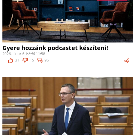
Gyere hozzánk podcastet készíteni!
2026. július 6. hétfő 11:58
31
15
96