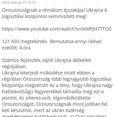
2023. február 27. 01:57
Oroszországnak a rémálom éjszakája! Ukrajna 6 
logisztikai központot semmisített meg!

https://www.youtube.com/watch?v=0rMFJH7TTO0

121 650 megtekintés  Bemutatva ennyi idővel 
ezelőtt: 4 óra 

Számos fejlesztés zajlik Ukrajna délkeleti 
régiójában.

Ukrajna kiterjedt működése miatt ebben a 
régióban Oroszország több legnagyobb logisztikai 
központja megsérült! Az a tény, hogy Ukrajna nagy 
hatótávolságú fegyverekkel támadta meg ezt a 
pontot, és sikeres volt, elgondolkodtatta 
Oroszországot. Oroszországnak most jobban fel 
kell készülnie, mert az ukrán tüzérség 
megkétszerezi hatótávolságát, az Oroszországra 