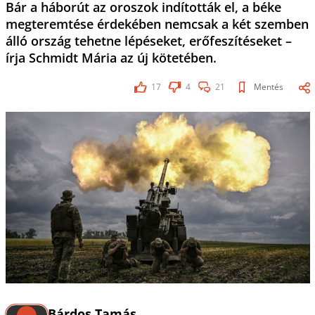
Bár a háborút az oroszok indították el, a béke
megteremtése érdekében nemcsak a két szemben
álló ország tehetne lépéseket, erőfeszítéseket –
írja Schmidt Mária az új kötetében.
17
4
21
Mentés
Bárdos Tamás