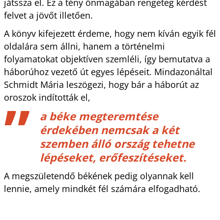
játssza el. Ez a tény önmagában rengeteg kérdést
felvet a jövőt illetően.
A könyv kifejezett érdeme, hogy nem kíván egyik fél
oldalára sem állni, hanem a történelmi
folyamatokat objektíven szemléli, így bemutatva a
háborúhoz vezető út egyes lépéseit. Mindazonáltal
Schmidt Mária leszögezi, hogy bár a háborút az
oroszok indították el,
a béke megteremtése
érdekében nemcsak a két
szemben álló ország tehetne
lépéseket, erőfeszítéseket.
A megszületendő békének pedig olyannak kell
lennie, amely mindkét fél számára elfogadható.