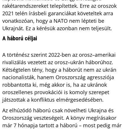
rakétarendszereket telepítettek. Erre az oroszok
2021 telén írásbeli garanciákat követeltek arra
vonatkozóan, hogy a NATO nem lépteti be
Ukrajnát. Ez a kérésük azonban nem teljesült.
A háború céljai
A történész szerint 2022-ben az orosz–amerikai
rivalizálás vezetett az orosz–ukrán háborúhoz.
Kétségtelen tény, hogy a háborút nem az ukrán
nacionalisták, hanem Oroszország agressziója
robbantotta ki, még akkor is, ha az ukránok
oroszellenes provokációi is komoly szerepet
játszottak a konfliktus elmérgesedésében.
Az elhúzódó háború csak növelheti Ukrajna és
Oroszország veszteségeit. A könyv megírásakor
már 7 hónapja tartott a háború – most pedig már