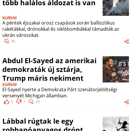
több halálos áldozat is van
Külföld
A péntek éjszakai orosz csapások során ballisztikus
rakétákkal, drónokkal és siklóbombákkal támadták az
ukrán városokat.
36
Abdul El-Sayed az amerikai
demokraták új sztárja,
Trump máris nekiment
Külföld
El-Sayed nyerte a Demokrata Párt szenátorjelöltségi
versenyét Michigan államban.
0
1
23
Lábbal rúgtak le egy
robbanóanyagos drónt