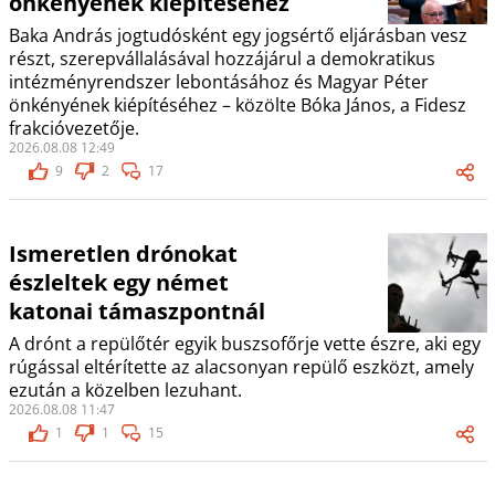
önkényének kiépítéséhez
Baka András jogtudósként egy jogsértő eljárásban vesz
részt, szerepvállalásával hozzájárul a demokratikus
intézményrendszer lebontásához és Magyar Péter
önkényének kiépítéséhez – közölte Bóka János, a Fidesz
frakcióvezetője.
2026.08.08 12:49
9
2
17
Ismeretlen drónokat
észleltek egy német
katonai támaszpontnál
A drónt a repülőtér egyik buszsofőrje vette észre, aki egy
rúgással eltérítette az alacsonyan repülő eszközt, amely
ezután a közelben lezuhant.
2026.08.08 11:47
1
1
15