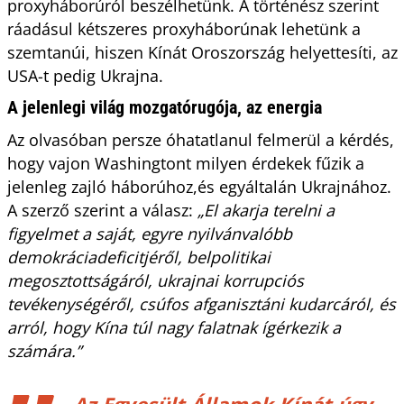
proxyháborúról beszélhetünk. A történész szerint
ráadásul kétszeres proxyháborúnak lehetünk a
szemtanúi, hiszen Kínát Oroszország helyettesíti, az
USA-t pedig Ukrajna.
A jelenlegi világ mozgatórugója, az energia
Az olvasóban persze óhatatlanul felmerül a kérdés,
hogy vajon Washingtont milyen érdekek fűzik a
jelenleg zajló háborúhoz,és egyáltalán Ukrajnához.
A szerző szerint a válasz:
„El akarja terelni a
figyelmet a saját, egyre nyilvánvalóbb
demokráciadeficitjéről, belpolitikai
megosztottságáról, ukrajnai korrupciós
tevékenységéről, csúfos afganisztáni kudarcáról, és
arról, hogy Kína túl nagy falatnak ígérkezik a
számára.”
Az Egyesült Államok Kínát úgy