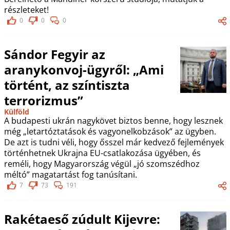
részleteket!
0
0
0
Sándor Fegyir az
aranykonvoj-ügyről: „Ami
történt, az színtiszta
terrorizmus”
Külföld
A budapesti ukrán nagykövet biztos benne, hogy lesznek
még „letartóztatások és vagyonelkobzások” az ügyben.
De azt is tudni véli, hogy ősszel már kedvező fejlemények
történhetnek Ukrajna EU-csatlakozása ügyében, és
reméli, hogy Magyarország végül „jó szomszédhoz
méltó” magatartást fog tanúsítani.
7
73
191
Rakétaeső zúdult Kijevre: