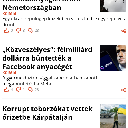
Németországban
Külföld
Egy ukrán repülőgép közelében vittek földre egy rejtélyes
drónt.
0
3
28
„Közveszélyes”: félmilliárd
dollárra büntették a
Facebook anyacégét
Külföld
A gyermekbiztonsággal kapcsolatban kapott
megabüntetést a Meta.
4
1
28
Korrupt toborzókat vettek
őrizetbe Kárpátalján