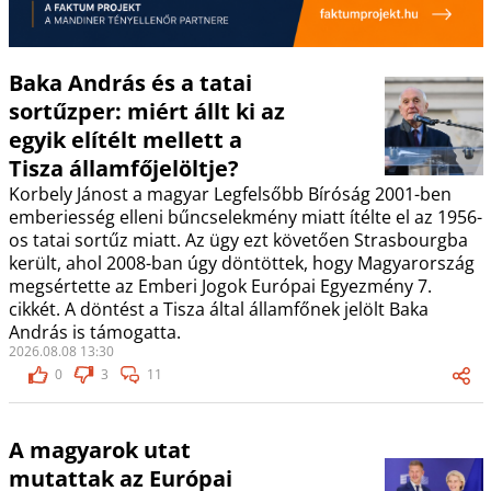
Baka András és a tatai
sortűzper: miért állt ki az
egyik elítélt mellett a
Tisza államfőjelöltje?
Korbely Jánost a magyar Legfelsőbb Bíróság 2001-ben
emberiesség elleni bűncselekmény miatt ítélte el az 1956-
os tatai sortűz miatt. Az ügy ezt követően Strasbourgba
került, ahol 2008-ban úgy döntöttek, hogy Magyarország
megsértette az Emberi Jogok Európai Egyezmény 7.
cikkét. A döntést a Tisza által államfőnek jelölt Baka
András is támogatta.
2026.08.08 13:30
0
3
11
A magyarok utat
mutattak az Európai