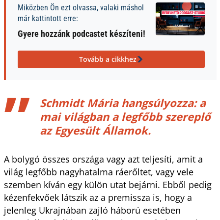
Miközben Ön ezt olvassa, valaki máshol
már kattintott erre:
Gyere hozzánk podcastet készíteni!
Tovább a cikkhez
Schmidt Mária hangsúlyozza: a
mai világban a legfőbb szereplő
az Egyesült Államok.
A bolygó összes országa vagy azt teljesíti, amit a
világ legfőbb nagyhatalma ráerőltet, vagy vele
szemben kíván egy külön utat bejárni. Ebből pedig
kézenfekvőek látszik az a premissza is, hogy a
jelenleg Ukrajnában zajló háború esetében