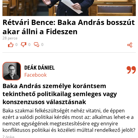
Rétvári Bence: Baka András bosszút
akar állni a Fideszen
28 perce
0
0
0
DEÁK DÁNIEL
Facebook
Baka András személye korántsem
tekinthető politikailag semleges vagy
konszenzusos választásnak
Baka szakmai felkészültségét nehéz vitatni, de éppen
ezért a valódi politikai kérdés most az: alkalmas lehet-e a
nemzet egységének megtestesítésére egy ennyire
konfliktusos politikai és közéleti múlttal rendelkező jelölt?
2 órája