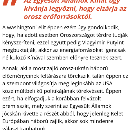
kívánja legyőzni, hogy elzárja az
orosz erőforrásoktól.
A washingtoni elit éppen ezért úgy gondolkodik,
hogy, ha adott esetben Oroszországot térdre tudják
kényszeríteni, ezzel együtt pedig Vlagyimir Putyint
megbuktatják, akkor az energiaforrásokat igencsak
nélkülöző Kínával szemben előnyre tesznek szert.
Annak, aki a most zajló orosz-ukrán háború
előzményeinek feltárására törekszik, talán éppen ez
a szempont világosítja meg leginkább az USA
közelmúltbeli külpolitikájának törekvéseit. Éppen
ezért, ha elfogadjuk a korábban felvázolt
premisszát, mely szerint az Egyesült Államok
jócskán kivette a részét abból, hogy jelenleg Kelet-
Európában háború zajlik, akkor sok mindenre
választ kaphatunk.