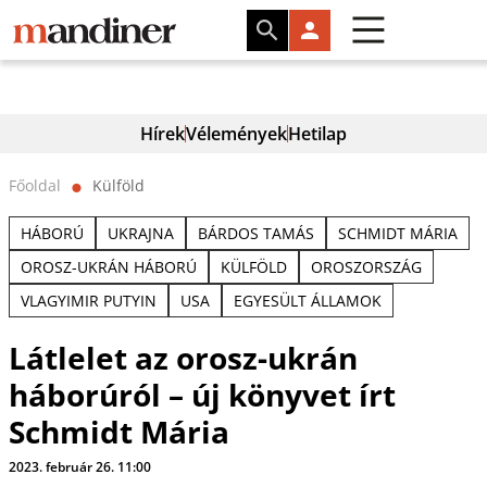
Hírek
Vélemények
Hetilap
Főoldal
Külföld
⬤
HÁBORÚ
UKRAJNA
BÁRDOS TAMÁS
SCHMIDT MÁRIA
OROSZ-UKRÁN HÁBORÚ
KÜLFÖLD
OROSZORSZÁG
VLAGYIMIR PUTYIN
USA
EGYESÜLT ÁLLAMOK
Látlelet az orosz-ukrán
háborúról – új könyvet írt
Schmidt Mária
2023. február 26. 11:00