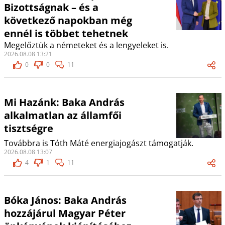
Bizottságnak – és a
következő napokban még
ennél is többet tehetnek
Megelőztük a németeket és a lengyeleket is.
2026.08.08 13:21
0
0
11
Mi Hazánk: Baka András
alkalmatlan az államfői
tisztségre
Továbbra is Tóth Máté energiajogászt támogatják.
2026.08.08 13:07
4
1
11
Bóka János: Baka András
hozzájárul Magyar Péter