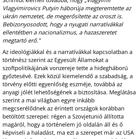
Vlagyimirovics Putyin háborúja megteremtette az
ukrán nemzetet, de megerősítette az oroszt is.
Bebizonyosodott, hogy a nyugati narratívákkal
ellentétben a nacionalizmus, a hazaszeretet
megtartó erő.”
Az ideológiákkal és a narratívákkal kapcsolatban a
történész szerint az Egyesült Államokat a
szoftpolitikájának vonzereje tette a hidegháború
győztesévé. Ezek közül kiemelendő a szabadság, a
törvény előtti egyenlőség eszméje, továbbá az
anyagi jólét lehetőségének a biztosítása. Meglátása
szerint a mai világban egyre inkább
megcserélődnek az érintett országok korábban
betöltött szerepei: régen a Szovjetunió állította
magáról, hogy a történelem jó oldalán áll és ő
képviseli a haladást, ma ezt a szerepet már az USA