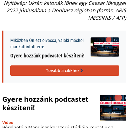
Nyitókép: Ukrán katonák lőnek egy Caesar löveggel
2022 júniusában a Donbasz régióban (forrás: ARIS
MESSINIS / AFP)
Miközben Ön ezt olvassa, valaki máshol
már kattintott erre:
Gyere hozzánk podcastet készíteni!
Tovább a cikkhez
Gyere hozzánk podcastet
készíteni!
Videó
Bérelhető a Mandiner korszerű stúdiója, mutatjuk a