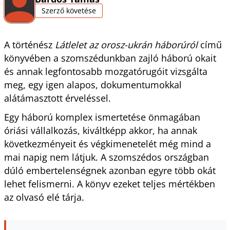
Szerző követése
A történész
Látlelet az orosz-ukrán háborúról
című
könyvében a szomszédunkban zajló háború okait
és annak legfontosabb mozgatórugóit vizsgálta
meg, egy igen alapos, dokumentumokkal
alátámasztott érveléssel.
Egy háború komplex ismertetése önmagában
óriási vállalkozás, kiváltképp akkor, ha annak
következményeit és végkimenetelét még mind a
mai napig nem látjuk. A szomszédos országban
dúló embertelenségnek azonban egyre több okát
lehet felismerni. A könyv ezeket teljes mértékben
az olvasó elé tárja.