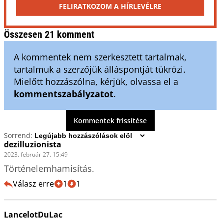
FELIRATKOZOM A HÍRLEVÉLRE
Összesen 21 komment
A kommentek nem szerkesztett tartalmak,
tartalmuk a szerzőjük álláspontját tükrözi.
Mielőtt hozzászólna, kérjük, olvassa el a
kommentszabályzatot
.
Kommentek frissítése
Sorrend:
dezilluzionista
2023. február 27. 15:49
Történelemhamisítás.
Válasz erre
1
1
LancelotDuLac