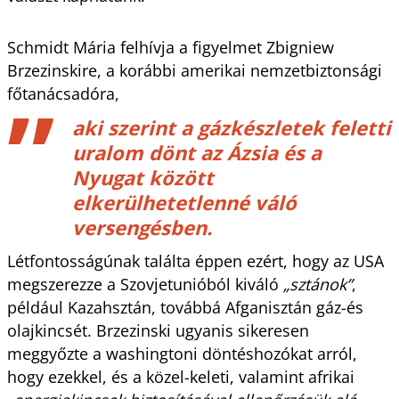
Schmidt Mária felhívja a figyelmet Zbigniew
Brzezinskire, a korábbi amerikai nemzetbiztonsági
főtanácsadóra,
aki szerint a gázkészletek feletti
uralom dönt az Ázsia és a
Nyugat között
elkerülhetetlenné váló
versengésben.
Létfontosságúnak találta éppen ezért, hogy az USA
megszerezze a Szovjetunióból kiváló
„sztánok”
,
például Kazahsztán, továbbá Afganisztán gáz-és
olajkincsét. Brzezinski ugyanis sikeresen
meggyőzte a washingtoni döntéshozókat arról,
hogy ezekkel, és a közel-keleti, valamint afrikai