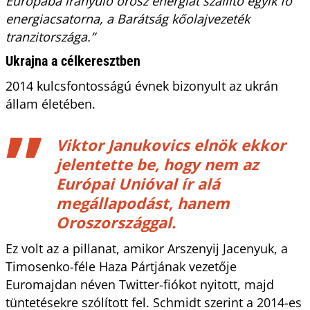
Európába irányuló orosz energiát szállító egyik fő
energiacsatorna, a Barátság kőolajvezeték
tranzitországa.”
Ukrajna a célkeresztben
2014 kulcsfontosságú évnek bizonyult az ukrán
állam életében.
Viktor Janukovics elnök ekkor
jelentette be, hogy nem az
Európai Unióval ír alá
megállapodást, hanem
Oroszországgal.
Ez volt az a pillanat, amikor Arszenyij Jacenyuk, a
Timosenko-féle Haza Pártjának vezetője
Euromajdan néven Twitter-fiókot nyitott, majd
tüntetésekre szólított fel. Schmidt szerint a 2014-es