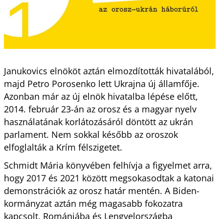
Janukovics elnököt aztán elmozdították hivatalából,
majd Petro Porosenko lett Ukrajna új államfője.
Azonban már az új elnök hivatalba lépése előtt,
2014. február 23-án az orosz és a magyar nyelv
használatának korlátozásáról döntött az ukrán
parlament. Nem sokkal később az oroszok
elfoglalták a Krím félszigetet.
Schmidt Mária könyvében felhívja a figyelmet arra,
hogy 2017 és 2021 között megsokasodtak a katonai
demonstrációk az orosz határ mentén. A Biden-
kormányzat aztán még magasabb fokozatra
kapcsolt. Romániába és Lengyelországba