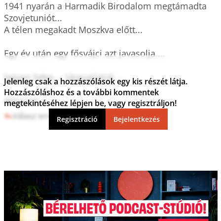
1941 nyarán a Harmadik Birodalom megtámadta  
Szovjetuniót...

A télen megakadt Moszkva előtt...

Egy év után egy fősvájci azt javasolja....

legyen béke.... tárgyaljatok....

Jelenleg csak a hozzászólások egy kis részét látja.
Hozzászóláshoz és a további kommentek
megtekintéséhez lépjen be, vagy regisztráljon!
Válasz erre
0
4
Regisztráció
Bejelentkezés