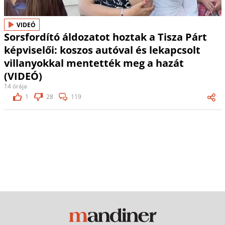
VIDEÓ
Sorsfordító áldozatot hoztak a Tisza Párt
képviselői: koszos autóval és lekapcsolt
villanyokkal mentették meg a hazát
(VIDEÓ)
14 órája
1
28
119