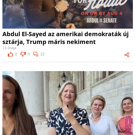
Abdul El-Sayed az amerikai demokraták új
sztárja, Trump máris nekiment
13 órája
0
0
22