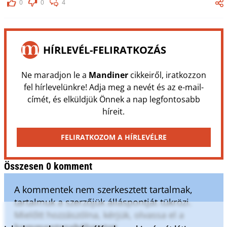
0
0
4
HÍRLEVÉL-FELIRATKOZÁS
Ne maradjon le a
Mandiner
cikkeiről, iratkozzon
fel hírlevelünkre! Adja meg a nevét és az e-mail-
címét, és elküldjük Önnek a nap legfontosabb
híreit.
FELIRATKOZOM A HÍRLEVÉLRE
Összesen 0 komment
A kommentek nem szerkesztett tartalmak,
tartalmuk a szerzőjük álláspontját tükrözi.
Mielőtt hozzászólna, kérjük, olvassa el a