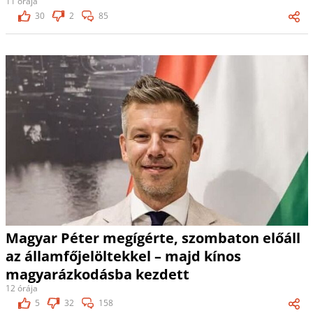
11 órája
30
2
85
Magyar Péter megígérte, szombaton előáll
az államfőjelöltekkel – majd kínos
magyarázkodásba kezdett
12 órája
5
32
158