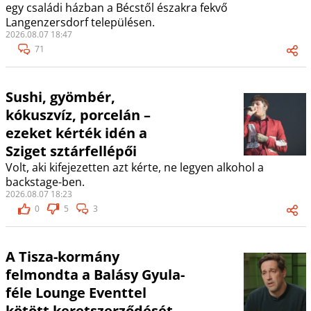
egy családi házban a Bécstől északra fekvő
Langenzersdorf településen.
2026.08.07 18:47
71
Sushi, gyömbér,
kókuszvíz, porcelán –
ezeket kérték idén a
Sziget sztárfellépői
Volt, aki kifejezetten azt kérte, ne legyen alkohol a
backstage-ben.
2026.08.07 18:23
0
5
3
A Tisza-kormány
felmondta a Balásy Gyula-
féle Lounge Eventtel
kötött keretszerződését