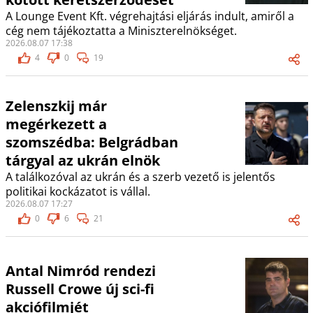
A Lounge Event Kft. végrehajtási eljárás indult, amiről a
cég nem tájékoztatta a Miniszterelnökséget.
2026.08.07 17:38
4
0
19
Zelenszkij már
megérkezett a
szomszédba: Belgrádban
tárgyal az ukrán elnök
A találkozóval az ukrán és a szerb vezető is jelentős
politikai kockázatot is vállal.
2026.08.07 17:27
0
6
21
Antal Nimród rendezi
Russell Crowe új sci-fi
akciófilmjét