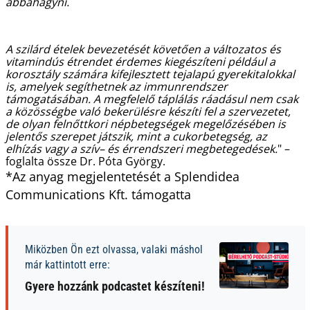
abbahagyni.
A szilárd ételek bevezetését követően a változatos és
vitamindús étrendet érdemes kiegészíteni például a
korosztály számára kifejlesztett tejalapú gyerekitalokkal
is, amelyek segíthetnek az immunrendszer
támogatásában. A megfelelő táplálás ráadásul nem csak
a közösségbe való bekerülésre készíti fel a szervezetet,
de olyan felnőttkori népbetegségek megelőzésében is
jelentős szerepet játszik, mint a cukorbetegség, az
elhízás vagy a szív– és érrendszeri megbetegedések.
" –
foglalta össze Dr. Póta György.
*Az anyag megjelentetését a Splendidea
Communications Kft. támogatta
Miközben Ön ezt olvassa, valaki máshol
már kattintott erre:
Gyere hozzánk podcastet készíteni!