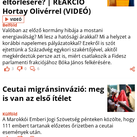
eltörlésére? | REAKCIÓ
Hortay Olivérrel (VIDEÓ)
VIDEÓ
Belföld
Valóban az előző kormány hibája a mostani
energiaválság? Mi lesz a hatósági árakkal? Mi a helyzet a
korábbi napelemes pályázatokkal? Ezekről is szót
ejtettünk a Századvég egykori szakértőjével, akitől
megkérdeztük persze azt is, miért csatlakozik a Fidesz
parlamenti frakciójához Bóka János felkérésére.
3
0
6
Ceutai migránsinvázió: meg
is van az első ítélet
Külföld
A Marokkói Emberi Jogi Szövetség pénteken közölte, hogy
111 embert tartanak előzetes őrizetben a ceutai
események után.