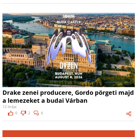
Drake zenei producere, Gordo pörgeti majd
a lemezeket a budai Várban
12 órája
0
2
6