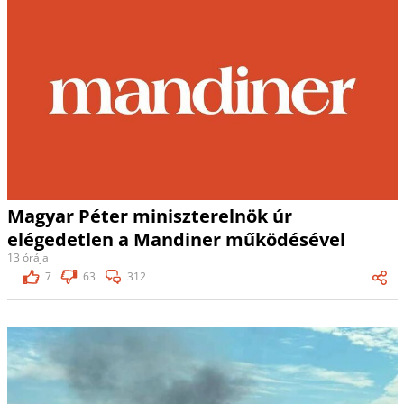
Magyar Péter miniszterelnök úr
elégedetlen a Mandiner működésével
13 órája
7
63
312