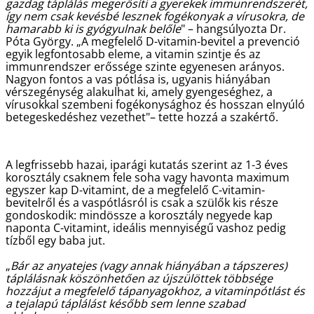
gazdag táplálás megerősíti a gyerekek immunrendszerét,
így nem csak kevésbé lesznek fogékonyak a vírusokra, de
hamarabb ki is gyógyulnak belőle
" – hangsúlyozta Dr.
Póta György. „A megfelelő D-vitamin-bevitel a prevenció
egyik legfontosabb eleme, a vitamin szintje és az
immunrendszer erőssége szinte egyenesen arányos.
Nagyon fontos a vas pótlása is, ugyanis hiányában
vérszegénység alakulhat ki, amely gyengeséghez, a
vírusokkal szembeni fogékonysághoz és hosszan elnyúló
betegeskedéshez vezethet"– tette hozzá a szakértő.
A legfrissebb hazai, iparági kutatás szerint az 1-3 éves
korosztály csaknem fele soha vagy havonta maximum
egyszer kap D-vitamint, de a megfelelő C-vitamin-
bevitelről és a vaspótlásról is csak a szülők kis része
gondoskodik: mindössze a korosztály negyede kap
naponta C-vitamint, ideális mennyiségű vashoz pedig
tízből egy baba jut.
„
Bár az anyatejes (vagy annak hiányában a tápszeres)
táplálásnak köszönhetően az újszülöttek többsége
hozzájut a megfelelő tápanyagokhoz, a vitaminpótlást és
a tejalapú táplálást később sem lenne szabad