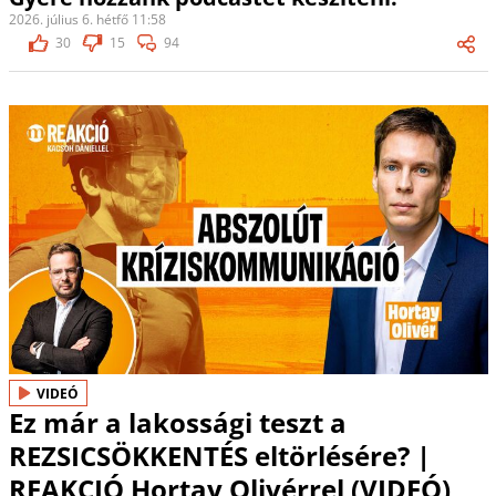
2026. július 6. hétfő 11:58
30
15
94
VIDEÓ
Ez már a lakossági teszt a
REZSICSÖKKENTÉS eltörlésére? |
REAKCIÓ Hortay Olivérrel (VIDEÓ)