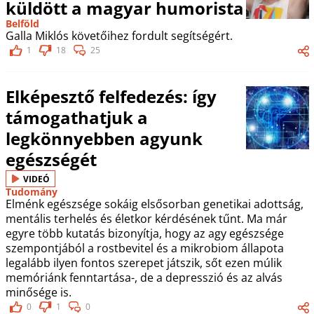
küldött a magyar humorista
Belföld
Galla Miklós követőihez fordult segítségért.
1
18
25
Elképesztő felfedezés: így
támogathatjuk a
legkönnyebben agyunk
egészségét
VIDEÓ
Tudomány
Elménk egészsége sokáig elsősorban genetikai adottság,
mentális terhelés és életkor kérdésének tűnt. Ma már
egyre több kutatás bizonyítja, hogy az agy egészsége
szempontjából a rostbevitel és a mikrobiom állapota
legalább ilyen fontos szerepet játszik, sőt ezen múlik
memóriánk fenntartása-, de a depresszió és az alvás
minősége is.
0
1
0