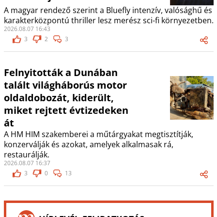
A magyar rendező szerint a Bluefly intenzív, valósághű és
karakterközpontú thriller lesz merész sci-fi környezetben.
2026.08.07 16:43
3
2
3
Felnyitották a Dunában
talált világháborús motor
oldaldobozát, kiderült,
miket rejtett évtizedeken
át
A HM HIM szakemberei a műtárgyakat megtisztítják,
konzerválják és azokat, amelyek alkalmasak rá,
restaurálják.
2026.08.07 16:37
3
0
13