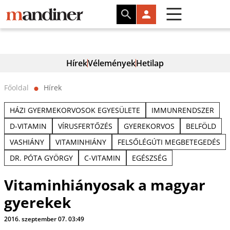
Hírek
Vélemények
Hetilap
Főoldal
Hírek
⬤
HÁZI GYERMEKORVOSOK EGYESÜLETE
IMMUNRENDSZER
D-VITAMIN
VÍRUSFERTŐZÉS
GYEREKORVOS
BELFÖLD
VASHIÁNY
VITAMINHIÁNY
FELSŐLÉGÚTI MEGBETEGEDÉS
DR. PÓTA GYÖRGY
C-VITAMIN
EGÉSZSÉG
Vitaminhiányosak a magyar
gyerekek
2016. szeptember 07. 03:49