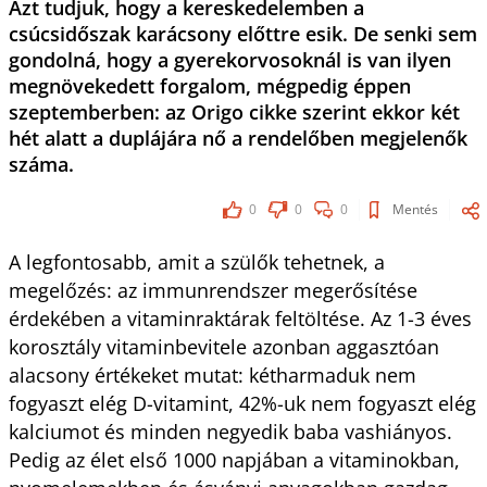
Azt tudjuk, hogy a kereskedelemben a
csúcsidőszak karácsony előttre esik. De senki sem
gondolná, hogy a gyerekorvosoknál is van ilyen
megnövekedett forgalom, mégpedig éppen
szeptemberben: az Origo cikke szerint ekkor két
hét alatt a duplájára nő a rendelőben megjelenők
száma.
0
0
0
Mentés
A legfontosabb, amit a szülők tehetnek, a
megelőzés: az immunrendszer megerősítése
érdekében a vitaminraktárak feltöltése. Az 1-3 éves
korosztály vitaminbevitele azonban aggasztóan
alacsony értékeket mutat: kétharmaduk nem
fogyaszt elég D-vitamint, 42%-uk nem fogyaszt elég
kalciumot és minden negyedik baba vashiányos.
Pedig az élet első 1000 napjában a vitaminokban,