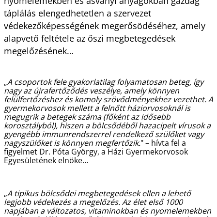
nyomelemekben és ásványi anyagokban gazdag
táplálás elengedhetetlen a szervezet
védekezőképességének megerősödéséhez, amely
alapvető feltétele az őszi megbetegedések
megelőzésének…
„
A csoportok fele gyakorlatilag folyamatosan beteg, így
nagy az újrafertőződés veszélye, amely könnyen
felülfertőzéshez és komoly szövődményekhez vezethet. A
gyermekorvosok mellett a felnőtt háziorvosoknál is
megugrik a betegek száma (főként az idősebb
korosztályból), hiszen a bölcsődéből hazacipelt vírusok a
gyengébb immunrendszerrel rendelkező szülőket vagy
nagyszülőket is könnyen megfertőzik.
" – hívta fel a
figyelmet Dr. Póta György, a Házi Gyermekorvosok
Egyesületének elnöke…
„
A tipikus bölcsődei megbetegedések ellen a lehető
legjobb védekezés a megelőzés. Az élet első 1000
napjában a változatos, vitaminokban és nyomelemekben