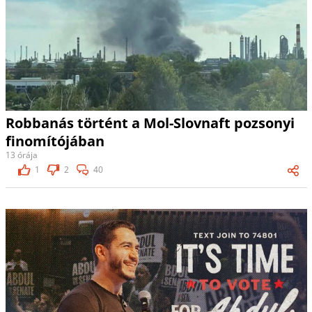
Robbanás történt a Mol-Slovnaft pozsonyi
finomítójában
13 órája
1
2
40