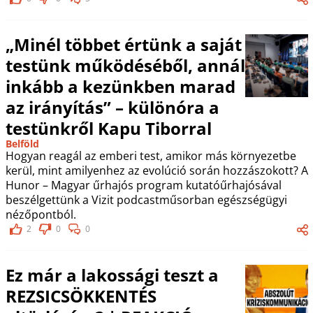
„Minél többet értünk a saját
testünk működéséből, annál
inkább a kezünkben marad
az irányítás” – különóra a
testünkről Kapu Tiborral
Belföld
Hogyan reagál az emberi test, amikor más környezetbe
kerül, mint amilyenhez az evolúció során hozzászokott? A
Hunor – Magyar űrhajós program kutatóűrhajósával
beszélgettünk a Vizit podcastműsorban egészségügyi
nézőpontból.
2
0
0
Ez már a lakossági teszt a
REZSICSÖKKENTÉS