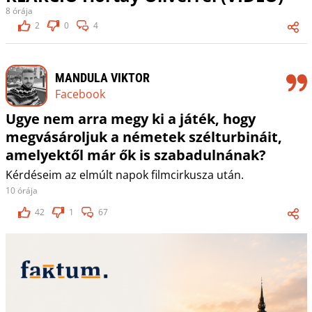
8 órája
2
0
4
MANDULA VIKTOR
Facebook
Ugye nem arra megy ki a játék, hogy
megvásároljuk a németek szélturbináit,
amelyektől már ők is szabadulnának?
Kérdéseim az elmúlt napok filmcirkusza után.
10 órája
42
1
67