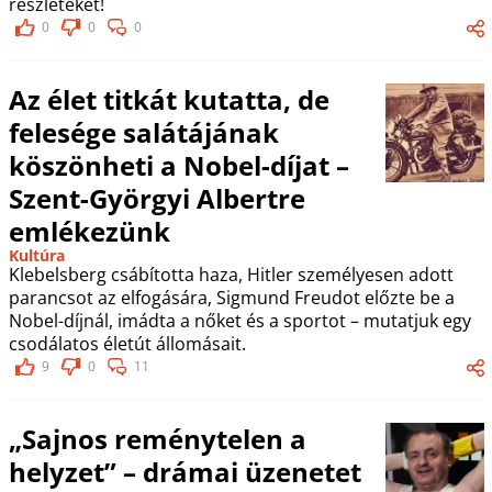
részleteket!
0
0
0
Az élet titkát kutatta, de
felesége salátájának
köszönheti a Nobel-díjat –
Szent-Györgyi Albertre
emlékezünk
Kultúra
Klebelsberg csábította haza, Hitler személyesen adott
parancsot az elfogására, Sigmund Freudot előzte be a
Nobel-díjnál, imádta a nőket és a sportot – mutatjuk egy
csodálatos életút állomásait.
9
0
11
„Sajnos reménytelen a
helyzet” – drámai üzenetet