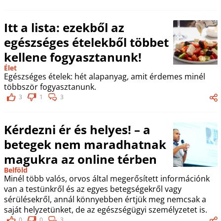
Itt a lista: ezekből az
egészséges ételekből többet
kellene fogyasztanunk!
Élet
Egészséges ételek: hét alapanyag, amit érdemes minél
többször fogyasztanunk.
3
1
3
Kérdezni ér és helyes! – a
betegek nem maradhatnak
magukra az online térben
Belföld
Minél több valós, orvos által megerősített információnk
van a testünkről és az egyes betegségekről vagy
sérülésekről, annál könnyebben értjük meg nemcsak a
saját helyzetünket, de az egészségügyi személyzetet is.
0
0
3