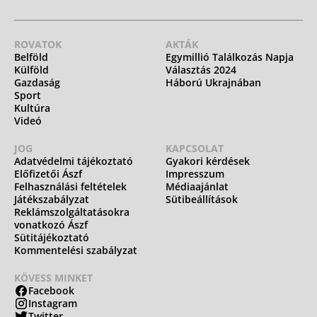
ROVATOK
AKTÁK
Belföld
Egymillió Találkozás Napja
Külföld
Választás 2024
Gazdaság
Háború Ukrajnában
Sport
Kultúra
Videó
JOG
KAPCSOLAT
Adatvédelmi tájékoztató
Gyakori kérdések
Előfizetői Ászf
Impresszum
Felhasználási feltételek
Médiaajánlat
Játékszabályzat
Sütibeállítások
Reklámszolgáltatásokra
vonatkozó Ászf
Sütitájékoztató
Kommentelési szabályzat
KÖVESS MINKET
Facebook
Instagram
Twitter