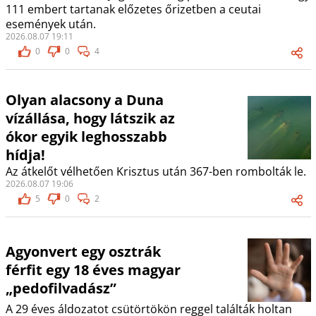
111 embert tartanak előzetes őrizetben a ceutai
események után.
2026.08.07 19:11
0
0
4
Olyan alacsony a Duna
vízállása, hogy látszik az
ókor egyik leghosszabb
hídja!
Az átkelőt vélhetően Krisztus után 367-ben rombolták le.
2026.08.07 19:06
5
0
2
Agyonvert egy osztrák
férfit egy 18 éves magyar
„pedofilvadász”
A 29 éves áldozatot csütörtökön reggel találták holtan