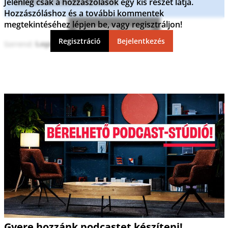
kommentszabályzatot
.
Jelenleg csak a hozzászólások egy kis részét látja.
Hozzászóláshoz és a további kommentek
megtekintéséhez lépjen be, vagy regisztráljon!
Kommentek frissítése
Regisztráció
Bejelentkezés
Sorrend:
Gyere hozzánk podcastet készíteni!