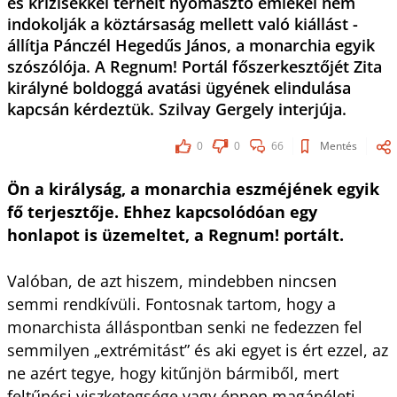
és krízisekkel terhelt nyomasztó emlékei nem
indokolják a köztársaság mellett való kiállást -
állítja Pánczél Hegedűs János, a monarchia egyik
szószólója. A Regnum! Portál főszerkesztőjét Zita
királyné boldoggá avatási ügyének elindulása
kapcsán kérdeztük. Szilvay Gergely interjúja.
0
0
66
Mentés
Ön a királyság, a monarchia eszméjének egyik
fő terjesztője. Ehhez kapcsolódóan egy
honlapot is üzemeltet, a Regnum! portált.
Valóban, de azt hiszem, mindebben nincsen
semmi rendkívüli. Fontosnak tartom, hogy a
monarchista álláspontban senki ne fedezzen fel
semmilyen „extrémitást” és aki egyet is ért ezzel, az
ne azért tegye, hogy kitűnjön bármiből, mert
feltűnési viszketegsége vagy éppen magánéleti