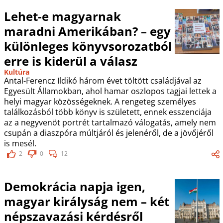
Lehet-e magyarnak
maradni Amerikában? – egy
különleges könyvsorozatból
erre is kiderül a válasz
Kultúra
Antal-Ferencz Ildikó három évet töltött családjával az
Egyesült Államokban, ahol hamar oszlopos tagjai lettek a
helyi magyar közösségeknek. A rengeteg személyes
találkozásból több könyv is született, ennek esszenciája
az a negyvenöt portrét tartalmazó válogatás, amely nem
csupán a diaszpóra múltjáról és jelenéről, de a jövőjéről
is mesél.
2
0
12
Demokrácia napja igen,
magyar királyság nem – két
népszavazási kérdésről