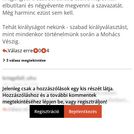
elbutítani és négyévente megvenni a szavazatát. 
Még harminc ezüst sem kell.

Tehát királyságot nekünk - szabad királyválasztást, 
mint mindenkor történelmünk során a Mohács 
Vészig.
Válasz erre
0
4
3 válasz megtekintése
kriegsfall_uhu
2011. május 24. 10:02
Jelenleg csak a hozzászólások egy kis részét látja.
Most komolyan, miért kell ezt a szerencsétlen 
Hozzászóláshoz és a további kommentek
hülyét reklámozni? Van így is elég baja az életben...
megtekintéséhez lépjen be, vagy regisztráljon!
Válasz erre
4
7
Regisztráció
Bejelentkezés