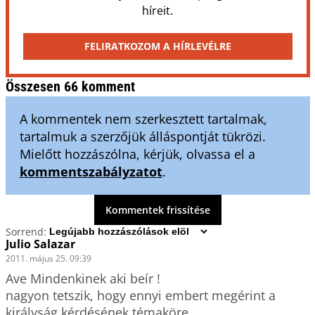
híreit.
FELIRATKOZOM A HÍRLEVÉLRE
Összesen 66 komment
A kommentek nem szerkesztett tartalmak,
tartalmuk a szerzőjük álláspontját tükrözi.
Mielőtt hozzászólna, kérjük, olvassa el a
kommentszabályzatot
.
Kommentek frissítése
Sorrend:
Julio Salazar
2011. május 25. 09:39
Ave Mindenkinek aki beír !

nagyon tetszik, hogy ennyi embert megérint a 
királyság kérdésének témaköre.
