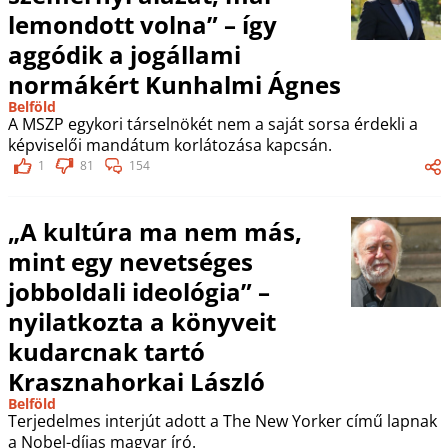
lemondott volna” – így
aggódik a jogállami
normákért Kunhalmi Ágnes
Belföld
A MSZP egykori társelnökét nem a saját sorsa érdekli a
képviselői mandátum korlátozása kapcsán.
1
81
154
„A kultúra ma nem más,
mint egy nevetséges
jobboldali ideológia” –
nyilatkozta a könyveit
kudarcnak tartó
Krasznahorkai László
Belföld
Terjedelmes interjút adott a The New Yorker című lapnak
a Nobel-díjas magyar író.