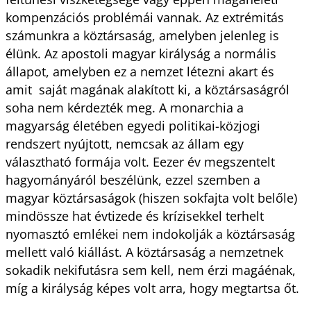
kompenzációs problémái vannak. Az extrémitás
számunkra a köztársaság, amelyben jelenleg is
élünk. Az apostoli magyar királyság a normális
állapot, amelyben ez a nemzet létezni akart és
amit saját magának alakított ki, a köztársaságról
soha nem kérdezték meg. A monarchia a
magyarság életében egyedi politikai-közjogi
rendszert nyújtott, nemcsak az állam egy
választható formája volt. Eezer év megszentelt
hagyományáról beszélünk, ezzel szemben a
magyar köztársaságok (hiszen sokfajta volt belőle)
mindössze hat évtizede és krízisekkel terhelt
nyomasztó emlékei nem indokolják a köztársaság
mellett való kiállást. A köztársaság a nemzetnek
sokadik nekifutásra sem kell, nem érzi magáénak,
míg a királyság képes volt arra, hogy megtartsa őt.