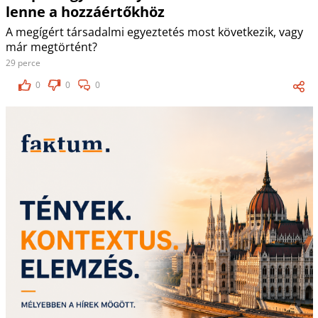
lenne a hozzáértőkhöz
A megígért társadalmi egyeztetés most következik, vagy
már megtörtént?
29 perce
0
0
0