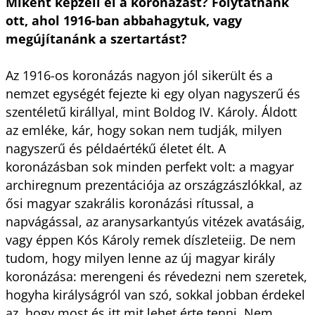
Miként képzeli el a koronázást? Folytatnánk
ott, ahol 1916-ban abbahagytuk, vagy
megújítanánk a szertartást?
Az 1916-os koronázás nagyon jól sikerült és a
nemzet egységét fejezte ki egy olyan nagyszerű és
szentéletű királlyal, mint Boldog IV. Károly. Áldott
az emléke, kár, hogy sokan nem tudják, milyen
nagyszerű és példaértékű életet élt. A
koronázásban sok minden perfekt volt: a magyar
archiregnum prezentációja az országzászlókkal, az
ősi magyar szakrális koronázási rítussal, a
napvágással, az aranysarkantyús vitézek avatásáig,
vagy éppen Kós Károly remek díszleteiig. De nem
tudom, hogy milyen lenne az új magyar király
koronázása: merengeni és révedezni nem szeretek,
hogyha királyságról van szó, sokkal jobban érdekel
az, hogy most és itt mit lehet érte tenni. Nem