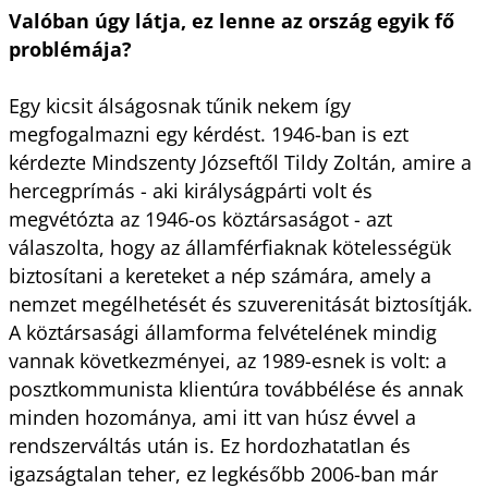
Valóban úgy látja, ez lenne az ország egyik fő
problémája?
Egy kicsit álságosnak tűnik nekem így
megfogalmazni egy kérdést. 1946-ban is ezt
kérdezte Mindszenty Józseftől Tildy Zoltán, amire a
hercegprímás - aki királyságpárti volt és
megvétózta az 1946-os köztársaságot - azt
válaszolta, hogy az államférfiaknak kötelességük
biztosítani a kereteket a nép számára, amely a
nemzet megélhetését és szuverenitását biztosítják.
A köztársasági államforma felvételének mindig
vannak következményei, az 1989-esnek is volt: a
posztkommunista klientúra továbbélése és annak
minden hozománya, ami itt van húsz évvel a
rendszerváltás után is. Ez hordozhatatlan és
igazságtalan teher, ez legkésőbb 2006-ban már