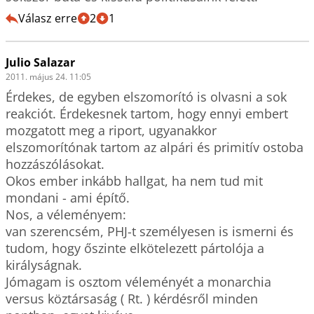
Válasz erre
2
1
Julio Salazar
2011. május 24. 11:05
Érdekes, de egyben elszomorító is olvasni a sok 
reakciót. Érdekesnek tartom, hogy ennyi embert 
mozgatott meg a riport, ugyanakkor 
elszomorítónak tartom az alpári és primitív ostoba 
hozzászólásokat.

Okos ember inkább hallgat, ha nem tud mit 
mondani - ami építő.

Nos, a véleményem:

van szerencsém, PHJ-t személyesen is ismerni és 
tudom, hogy őszinte elkötelezett pártolója a 
királyságnak.

Jómagam is osztom véleményét a monarchia 
versus köztársaság ( Rt. ) kérdésről minden 