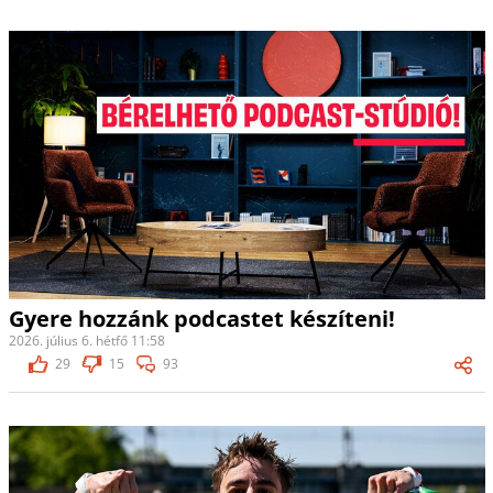
Gyere hozzánk podcastet készíteni!
2026. július 6. hétfő 11:58
29
15
93