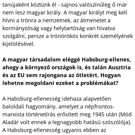
tanújaként köztünk él - sajnos valószínűleg ő már
nem lesz magyar király. A magyar királyt meg kell
hívni a trónra a nemzetnek, az átmenetet a
kormányzóság vagy helytartóság van hivatva
szolgálni, persze a trónörökös konkrét személyének
kijelölésével.
A magyar társadalom eléggé Habsburg-ellenes,
ahogy a környező országok is, és talán Ausztria
és az EU sem rajongana az ötletért. Hogyan
lehetne megoldani ezeket a problémákat?
A Habsburg-ellenesség idehaza alapvetően
baloldali hagyomány, amelyet a népfrontos-
marxista történetírás erősített meg 1945 után (Mód
Aladár volt ennek a legnagyobb hatású szószólója).
A Habsburg-ellenesség ugyanis ebben az