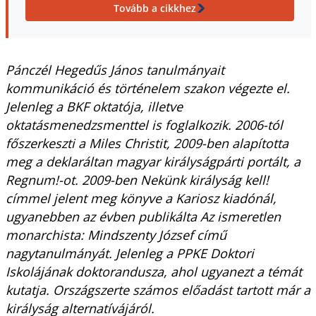
Tovább a cikkhez
Pánczél Hegedűs János tanulmányait
kommunikáció és történelem szakon végezte el.
Jelenleg a BKF oktatója, illetve
oktatásmenedzsmenttel is foglalkozik. 2006-tól
főszerkeszti a Miles Christit, 2009-ben alapította
meg a deklaráltan magyar királyságpárti portált, a
Regnum!-ot. 2009-ben Nekünk királyság kell!
címmel jelent meg könyve a Kariosz kiadónál,
ugyanebben az évben publikálta Az ismeretlen
monarchista: Mindszenty József című
nagytanulmányát. Jelenleg a PPKE Doktori
Iskolájának doktorandusza, ahol ugyanezt a témát
kutatja. Országszerte számos előadást tartott már a
királyság alternatívájáról.