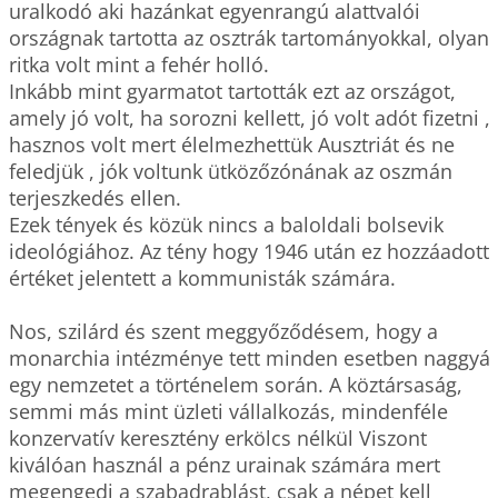
uralkodó aki hazánkat egyenrangú alattvalói 
országnak tartotta az osztrák tartományokkal, olyan 
ritka volt mint a fehér holló.

Inkább mint gyarmatot tartották ezt az országot, 
amely jó volt, ha sorozni kellett, jó volt adót fizetni , 
hasznos volt mert élelmezhettük Ausztriát és ne 
feledjük , jók voltunk ütközőzónának az oszmán 
terjeszkedés ellen. 

Ezek tények és közük nincs a baloldali bolsevik 
ideológiához. Az tény hogy 1946 után ez hozzáadott 
értéket jelentett a kommunisták számára.

Nos, szilárd és szent meggyőződésem, hogy a 
monarchia intézménye tett minden esetben naggyá 
egy nemzetet a történelem során. A köztársaság, 
semmi más mint üzleti vállalkozás, mindenféle 
konzervatív keresztény erkölcs nélkül Viszont 
kiválóan használ a pénz urainak számára mert 
megengedi a szabadrablást, csak a népet kell 