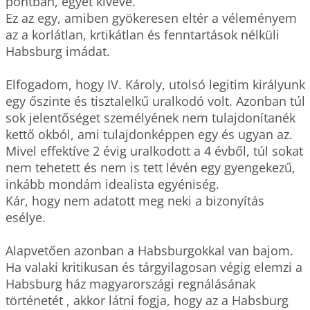
pontban, egyet kivéve.

Ez az egy, amiben gyökeresen eltér a véleményem 
az a korlátlan, krtikátlan és fenntartások nélküli 
Habsburg imádat.

Elfogadom, hogy IV. Károly, utolsó legitim királyunk 
egy őszinte és tisztalelkű uralkodó volt. Azonban túl 
sok jelentőséget személyének nem tulajdonítanék 
kettő okból, ami tulajdonképpen egy és ugyan az. 
Mivel effektíve 2 évig uralkodott a 4 évből, túl sokat 
nem tehetett és nem is tett lévén egy gyengekezű, 
inkább mondám idealista egyéniség. 

Kár, hogy nem adatott meg neki a bizonyítás 
esélye.

Alapvetően azonban a Habsburgokkal van bajom. 
Ha valaki kritikusan és tárgyilagosan végig elemzi a 
Habsburg ház magyarországi regnálásának 
történetét , akkor látni fogja, hogy az a Habsburg 