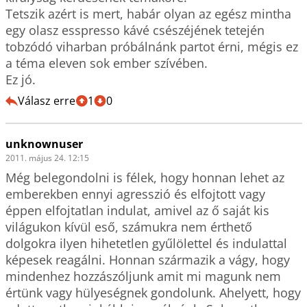
Tetszik azért is mert, habár olyan az egész mintha 
egy olasz esspresso kávé csészéjének tetején 
tobzódó viharban próbálnánk partot érni, mégis ez 
a téma eleven sok ember szívében.

Ez jó.
Válasz erre
1
0
unknownuser
2011. május 24. 12:15
Még belegondolni is félek, hogy honnan lehet az 
emberekben ennyi agresszió és elfojtott vagy 
éppen elfojtatlan indulat, amivel az ő saját kis 
világukon kívül eső, számukra nem érthető 
dolgokra ilyen hihetetlen gyűlölettel és indulattal 
képesek reagálni. Honnan származik a vágy, hogy 
mindenhez hozzászóljunk amit mi magunk nem 
értünk vagy hülyeségnek gondolunk. Ahelyett, hogy 