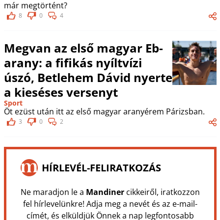
már megtörtént?
8
0
4
Megvan az első magyar Eb-
arany: a fifikás nyíltvízi
úszó, Betlehem Dávid nyerte
a kieséses versenyt
Sport
Öt ezüst után itt az első magyar aranyérem Párizsban.
3
0
2
HÍRLEVÉL-FELIRATKOZÁS
Ne maradjon le a
Mandiner
cikkeiről, iratkozzon
fel hírlevelünkre! Adja meg a nevét és az e-mail-
címét, és elküldjük Önnek a nap legfontosabb