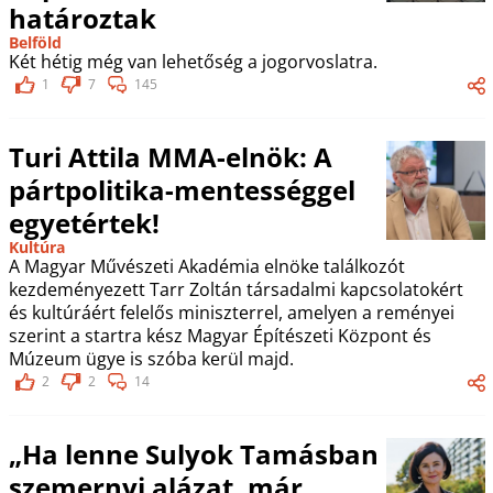
határoztak
Belföld
Két hétig még van lehetőség a jogorvoslatra.
1
7
145
Turi Attila MMA-elnök: A
pártpolitika-mentességgel
egyetértek!
Kultúra
A Magyar Művészeti Akadémia elnöke találkozót
kezdeményezett Tarr Zoltán társadalmi kapcsolatokért
és kultúráért felelős miniszterrel, amelyen a reményei
szerint a startra kész Magyar Építészeti Központ és
Múzeum ügye is szóba kerül majd.
2
2
14
„Ha lenne Sulyok Tamásban
szemernyi alázat, már