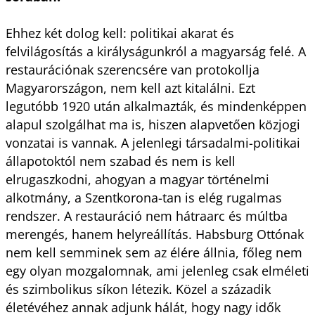
Ehhez két dolog kell: politikai akarat és
felvilágosítás a királyságunkról a magyarság felé. A
restaurációnak szerencsére van protokollja
Magyarországon, nem kell azt kitalálni. Ezt
legutóbb 1920 után alkalmazták, és mindenképpen
alapul szolgálhat ma is, hiszen alapvetően közjogi
vonzatai is vannak. A jelenlegi társadalmi-politikai
állapotoktól nem szabad és nem is kell
elrugaszkodni, ahogyan a magyar történelmi
alkotmány, a Szentkorona-tan is elég rugalmas
rendszer. A restauráció nem hátraarc és múltba
merengés, hanem helyreállítás. Habsburg Ottónak
nem kell semminek sem az élére állnia, főleg nem
egy olyan mozgalomnak, ami jelenleg csak elméleti
és szimbolikus síkon létezik. Közel a századik
életévéhez annak adjunk hálát, hogy nagy idők