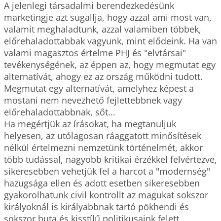
A jelenlegi társadalmi berendezkedésünk 
marketingje azt sugallja, hogy azzal ami most van, 
valamit meghaladtunk, azzal valamiben többek, 
előrehaladottabbak vagyunk, mint elődeink. Ha van 
valami magasztos értelme PHJ és "elvtársai" 
tevékenységének, az éppen az, hogy megmutat egy 
alternatívát, ahogy ez az ország működni tudott. 
Megmutat egy alternatívát, amelyhez képest a 
mostani nem nevezhető fejlettebbnek vagy 
előrehaladottabbnak, sőt...

Ha megértjük az írásokat, ha megtanuljuk 
helyesen, az utólagosan ráaggatott minősítések 
nélkül értelmezni nemzetünk történelmét, akkor 
több tudással, nagyobb kritikai érzékkel felvértezve, 
sikeresebben vehetjük fel a harcot a "modernség" 
hazugsága ellen és adott esetben sikeresebben 
gyakorolhatunk civil kontrollt az magukat sokszor 
királyoknál is királyabbnak tartó pökhendi és 
sokszor buta és kisstílű politikusaink felett.