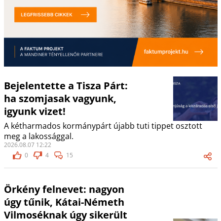
Bejelentette a Tisza Párt:
ha szomjasak vagyunk,
igyunk vizet!
A kétharmados kormánypárt újabb tuti tippet osztott
meg a lakossággal.
2026.08.07 12:22
0
4
15
Örkény felnevet: nagyon
úgy tűnik, Kátai-Németh
Vilmoséknak úgy sikerült