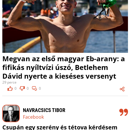
Megvan az első magyar Eb-arany: a
fifikás nyíltvízi úszó, Betlehem
Dávid nyerte a kieséses versenyt
29 perce
0
0
0
NAVRACSICS TIBOR
Facebook
Csupán egy szerény és tétova kérdésem