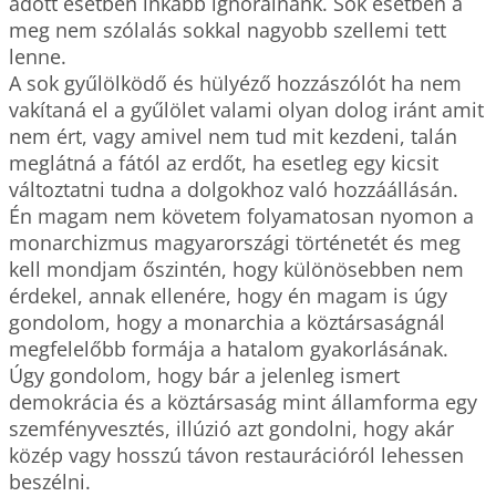
adott esetben inkább ignorálnánk. Sok esetben a 
meg nem szólalás sokkal nagyobb szellemi tett 
lenne.

A sok gyűlölködő és hülyéző hozzászólót ha nem 
vakítaná el a gyűlölet valami olyan dolog iránt amit 
nem ért, vagy amivel nem tud mit kezdeni, talán 
meglátná a fától az erdőt, ha esetleg egy kicsit 
változtatni tudna a dolgokhoz való hozzáállásán.

Én magam nem követem folyamatosan nyomon a 
monarchizmus magyarországi történetét és meg 
kell mondjam őszintén, hogy különösebben nem 
érdekel, annak ellenére, hogy én magam is úgy 
gondolom, hogy a monarchia a köztársaságnál 
megfelelőbb formája a hatalom gyakorlásának. 
Úgy gondolom, hogy bár a jelenleg ismert 
demokrácia és a köztársaság mint államforma egy 
szemfényvesztés, illúzió azt gondolni, hogy akár 
közép vagy hosszú távon restaurációról lehessen 
beszélni. 
