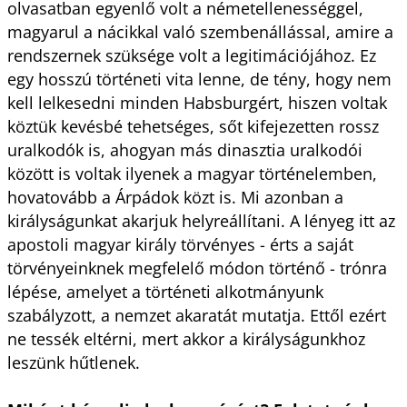
olvasatban egyenlő volt a németellenességgel,
magyarul a nácikkal való szembenállással, amire a
rendszernek szüksége volt a legitimációjához. Ez
egy hosszú történeti vita lenne, de tény, hogy nem
kell lelkesedni minden Habsburgért, hiszen voltak
köztük kevésbé tehetséges, sőt kifejezetten rossz
uralkodók is, ahogyan más dinasztia uralkodói
között is voltak ilyenek a magyar történelemben,
hovatovább a Árpádok közt is. Mi azonban a
királyságunkat akarjuk helyreállítani. A lényeg itt az
apostoli magyar király törvényes - érts a saját
törvényeinknek megfelelő módon történő - trónra
lépése, amelyet a történeti alkotmányunk
szabályzott, a nemzet akaratát mutatja. Ettől ezért
ne tessék eltérni, mert akkor a királyságunkhoz
leszünk hűtlenek.