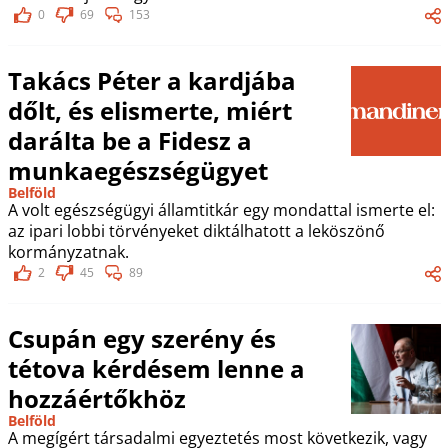
0
69
153
Takács Péter a kardjába
dőlt, és elismerte, miért
darálta be a Fidesz a
munkaegészségügyet
Belföld
A volt egészségügyi államtitkár egy mondattal ismerte el:
az ipari lobbi törvényeket diktálhatott a leköszönő
kormányzatnak.
2
45
89
Csupán egy szerény és
tétova kérdésem lenne a
hozzáértőkhöz
Belföld
A megígért társadalmi egyeztetés most következik, vagy