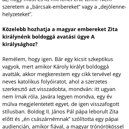
szeretem a „bárcsak-embereket” vagy a „dejólenne-
helyzeteket”.
Közelebb hozhatja a magyar embereket Zita
királynénk boldoggá avatási ügye
A
királysághoz
?
Remélem, hogy igen. Bár egy kicsit szkeptikus
vagyok, mert amikor Károly királyt boldoggá
avatták, akkor megkerestem egy cikk tervével egy
neves katolikus folyóiratot, ahol a szerzetes
szerkesztő azt visszadobta, mondván: itt ugyan
nem írnak róla. Javára legyen mondva, egy év
múlva megjelentetett egyet, de igen visszafogott
stílusban. Boldog II. János Pál pápa leborult Zita
előtt és „én császárnémnak” szólította egy pápai
audiencián, amikor fiával, a magyar trónörökössel