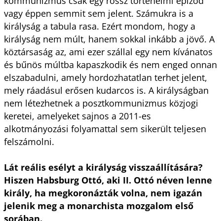
kommunizmus csak egy rossz történelmi epizód
vagy éppen semmit sem jelent. Számukra is a
királyság a tabula rasa. Ezért mondom, hogy a
királyság nem múlt, hanem sokkal inkább a jövő. A
köztársaság az, ami ezer szállal egy nem kívánatos
és bűnös múltba kapaszkodik és nem enged onnan
elszabadulni, amely hordozhatatlan terhet jelent,
mely ráadásul erősen kudarcos is. A királyságban
nem létezhetnek a posztkommunizmus közjogi
keretei, amelyeket sajnos a 2011-es
alkotmányozási folyamattal sem sikerült teljesen
felszámolni.
Lát reális esélyt a királyság visszaállítására?
Hiszen Habsburg Ottó, aki II. Ottó néven lenne
király, ha megkoronázták volna, nem igazán
jelenik meg a monarchista mozgalom első
sorában.