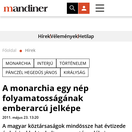
Hírek
Vélemények
Hetilap
Főoldal
Hírek
⬤
MONARCHIA
INTERJÚ
TÖRTÉNELEM
PÁNCZÉL HEGEDŰS JÁNOS
KIRÁLYSÁG
A monarchia egy nép
folyamatosságának
emberarcú jelképe
2011. május 23. 13:20
A magyar köztársaságok mindössze hat évtizede