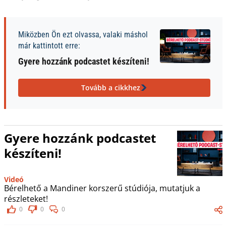
Miközben Ön ezt olvassa, valaki máshol
már kattintott erre:
Gyere hozzánk podcastet készíteni!
Tovább a cikkhez
Gyere hozzánk podcastet
készíteni!
Videó
Bérelhető a Mandiner korszerű stúdiója, mutatjuk a
részleteket!
0
0
0