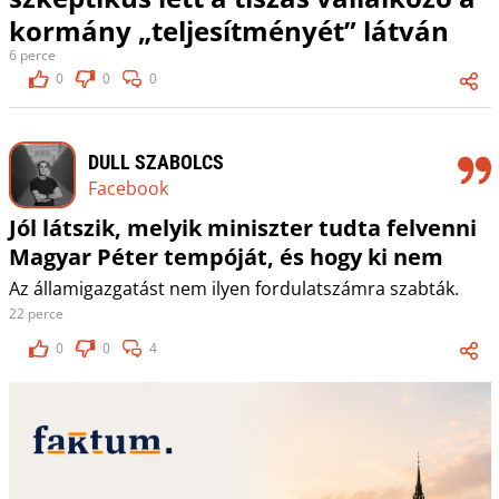
kormány „teljesítményét” látván
6 perce
0
0
0
DULL SZABOLCS
Facebook
Jól látszik, melyik miniszter tudta felvenni
Magyar Péter tempóját, és hogy ki nem
Az államigazgatást nem ilyen fordulatszámra szabták.
22 perce
0
0
4