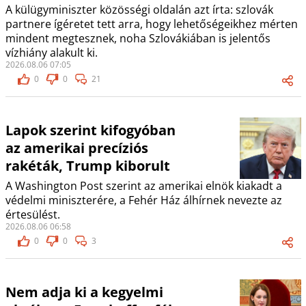
A külügyminiszter közösségi oldalán azt írta: szlovák
partnere ígéretet tett arra, hogy lehetőségeikhez mérten
mindent megtesznek, noha Szlovákiában is jelentős
vízhiány alakult ki.
2026.08.06 07:05
0
0
21
Lapok szerint kifogyóban
az amerikai precíziós
rakéták, Trump kiborult
A Washington Post szerint az amerikai elnök kiakadt a
védelmi miniszterére, a Fehér Ház álhírnek nevezte az
értesülést.
2026.08.06 06:58
0
0
3
Nem adja ki a kegyelmi