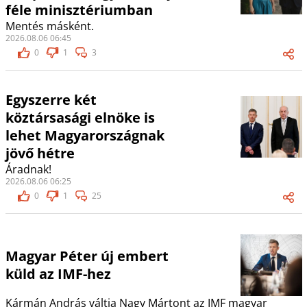
féle minisztériumban
Mentés másként.
2026.08.06 06:45
0
1
3
Egyszerre két
köztársasági elnöke is
lehet Magyarországnak
jövő hétre
Áradnak!
2026.08.06 06:25
0
1
25
Magyar Péter új embert
küld az IMF-hez
Kármán András váltja Nagy Mártont az IMF magyar