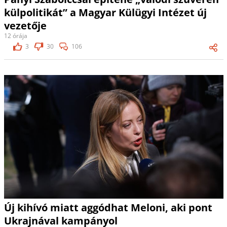
külpolitikát” a Magyar Külügyi Intézet új
vezetője
12 órája
3
30
106
Új kihívó miatt aggódhat Meloni, aki pont
Ukrajnával kampányol