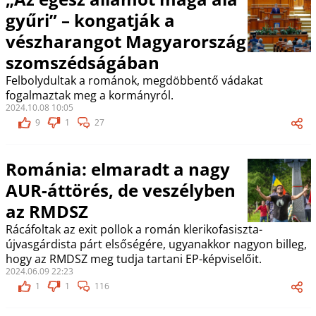
gyűri” – kongatják a
vészharangot Magyarország
szomszédságában
Felbolydultak a románok, megdöbbentő vádakat
fogalmaztak meg a kormányról.
2024.10.08 10:05
9
1
27
Románia: elmaradt a nagy
AUR-áttörés, de veszélyben
az RMDSZ
Rácáfoltak az exit pollok a román klerikofasiszta-
újvasgárdista párt elsőségére, ugyanakkor nagyon billeg,
hogy az RMDSZ meg tudja tartani EP-képviselőit.
2024.06.09 22:23
1
1
116