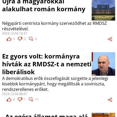
Újra a magyarokkal
alakulhat román kormány
Négypárti centrista kormány szerveződhet az RMDSZ
részvételével.
2024.12.04 16:37
3
2
5
Ez gyors volt: kormányra
hívták az RMDSZ-t a nemzeti
liberálisok
A demokratikus erők összefogását sürgette a jelenlegi
kisebbik kormánypárt, hogy megállítsák a soviniszta,
rendszerellenes erőket.
2024.12.04 08:07
0
1
11
„Az egész államot maga alá