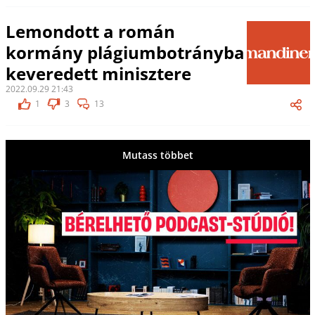
Lemondott a román
kormány plágiumbotrányba
keveredett minisztere
2022.09.29 21:43
1
3
13
Mutass többet