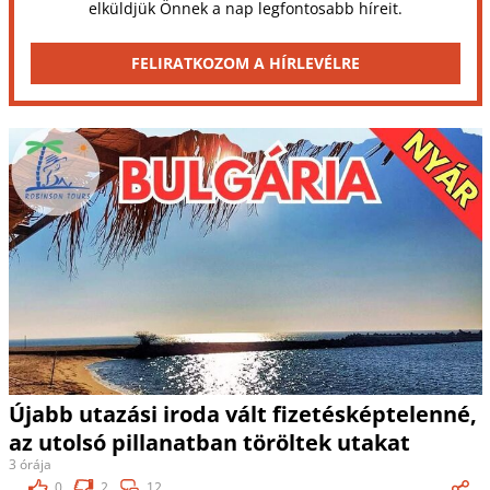
elküldjük Önnek a nap legfontosabb híreit.
FELIRATKOZOM A HÍRLEVÉLRE
Újabb utazási iroda vált fizetésképtelenné,
az utolsó pillanatban töröltek utakat
3 órája
0
2
12