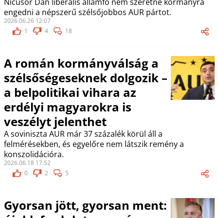
Nicusor Dan liberális államfő nem szeretné kormányra
engedni a népszerű szélsőjobbos AUR pártot.
2026.06.26 12:07
1
4
18
A román kormányválság a
szélsőségeseknek dolgozik –
a belpolitikai vihara az
erdélyi magyarokra is
veszélyt jelenthet
A soviniszta AUR már 37 százalék körül áll a
felmérésekben, és egyelőre nem látszik remény a
konszolidációra.
2026.06.18 17:52
0
2
5
Gyorsan jött, gyorsan ment: