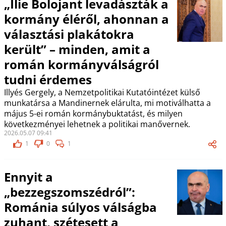
„Ilie Bolojant levadászták a
kormány éléről, ahonnan a
választási plakátokra
került” – minden, amit a
román kormányválságról
tudni érdemes
Illyés Gergely, a Nemzetpolitikai Kutatóintézet külső
munkatársa a Mandinernek elárulta, mi motiválhatta a
május 5-ei román kormánybuktatást, és milyen
következményei lehetnek a politikai manővernek.
2026.05.07 09:41
1
0
1
Ennyit a
„bezzegszomszédról”:
Románia súlyos válságba
zuhant, szétesett a