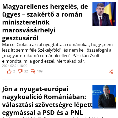
Magyarellenes hergelés, de
ügyes – szakértő a román
miniszterelnök
marosvásárhelyi
gesztusáról
Marcel Ciolacu azzal nyugtatta a románokat, hogy „nem
lesz itt semmiféle Székelyföld”, és nem kell összefogni a
„magyar etnikumú románok ellen”. Pászkán Zsolt
elmondta, mi a gond ezzel. Mert akad pár.
2024.02.24 18:09
2
32
109
Jön a nyugat-európai
nagykoalíció Romániában:
választási szövetségre lépett
egymással a PSD és a PNL