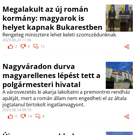
Megalakult az új román
kormány: magyarok is
helyet kapnak Bukarestben
Rengeteg minisztere lehet keleti szomszédunknak.
2025.06.23 11:56
2
4
12
Nagyváradon durva
magyarellenes lépést tett a
polgármesteri hivatal
A városvezetés ki akarja lakoltatni a premontrei rendház
apátját, mert a román állam nem engedheti el az általa
jogtalanul birtokolt ingatlanvagyont.
2025.06.14 09:10
0
14
8