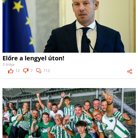
Előre a lengyel úton!
3 órája
12
7
112