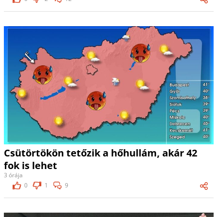
Csütörtökön tetőzik a hőhullám, akár 42
fok is lehet
3 órája
0
1
9