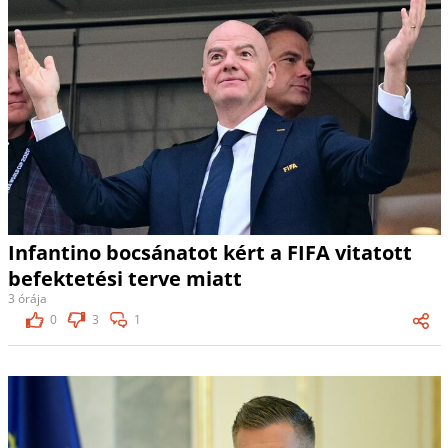
Infantino bocsánatot kért a FIFA vitatott
befektetési terve miatt
3 órája
0
3
1