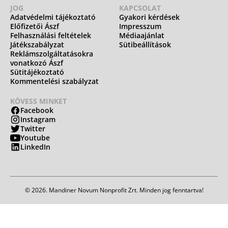
JOG
KAPCSOLAT
Adatvédelmi tájékoztató
Gyakori kérdések
Előfizetői Ászf
Impresszum
Felhasználási feltételek
Médiaajánlat
Játékszabályzat
Sütibeállítások
Reklámszolgáltatásokra
vonatkozó Ászf
Sütitájékoztató
Kommentelési szabályzat
KÖVESS MINKET
Facebook
Instagram
Twitter
Youtube
LinkedIn
© 2026. Mandiner Novum Nonprofit Zrt. Minden jog fenntartva!