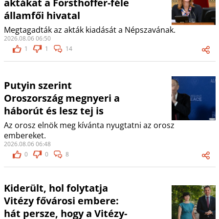
aktákat a Forsthoffer-féle
államfői hivatal
Megtagadták az akták kiadását a Népszavának.
2026.08.06 06:50
1
1
14
Putyin szerint
Oroszország megnyeri a
háborút és lesz tej is
Az orosz elnök meg kívánta nyugtatni az orosz
embereket.
2026.08.06 06:48
0
0
8
Kiderült, hol folytatja
Vitézy fővárosi embere:
hát persze, hogy a Vitézy-