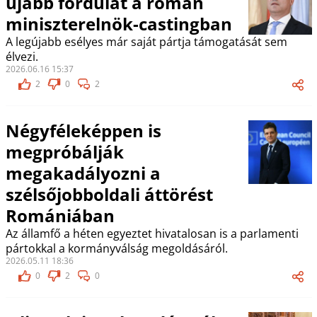
újabb fordulat a román
miniszterelnök-castingban
A legújabb esélyes már saját pártja támogatását sem
élvezi.
2026.06.16 15:37
2
0
2
Négyféleképpen is
megpróbálják
megakadályozni a
szélsőjobboldali áttörést
Romániában
Az államfő a héten egyeztet hivatalosan is a parlamenti
pártokkal a kormányválság megoldásáról.
2026.05.11 18:36
0
2
0