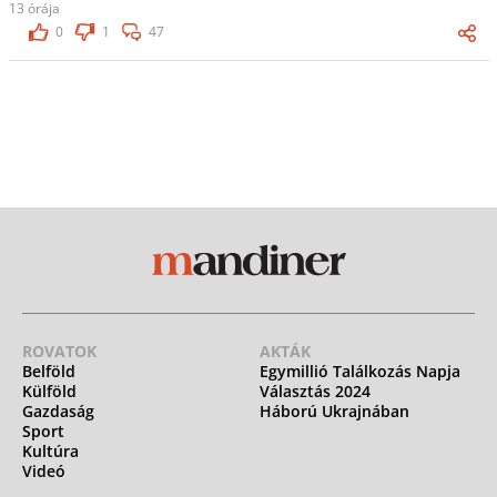
13 órája
0
1
47
ROVATOK
AKTÁK
Belföld
Egymillió Találkozás Napja
Külföld
Választás 2024
Gazdaság
Háború Ukrajnában
Sport
Kultúra
Videó