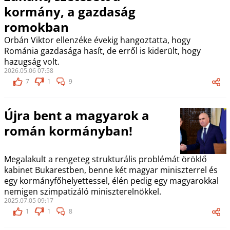
kormány, a gazdaság
romokban
Orbán Viktor ellenzéke évekig hangoztatta, hogy
Románia gazdasága hasít, de erről is kiderült, hogy
hazugság volt.
2026.05.06 07:58
7
1
9
Újra bent a magyarok a
román kormányban!
Megalakult a rengeteg strukturális problémát öröklő
kabinet Bukarestben, benne két magyar miniszterrel és
egy kormányfőhelyettessel, élén pedig egy magyarokkal
nemigen szimpatizáló miniszterelnökkel.
2025.07.05 09:17
1
1
8