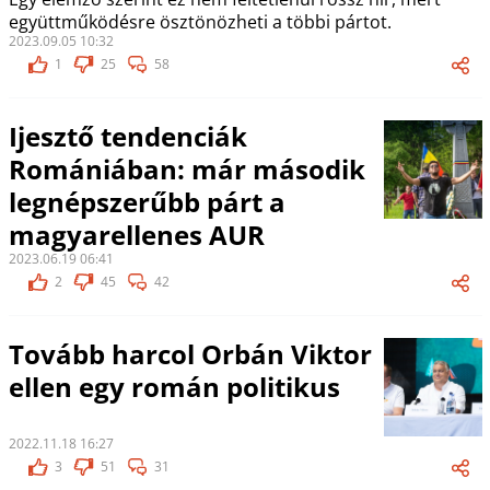
együttműködésre ösztönözheti a többi pártot.
2023.09.05 10:32
1
25
58
Ijesztő tendenciák
Romániában: már második
legnépszerűbb párt a
magyarellenes AUR
2023.06.19 06:41
2
45
42
Tovább harcol Orbán Viktor
ellen egy román politikus
2022.11.18 16:27
3
51
31