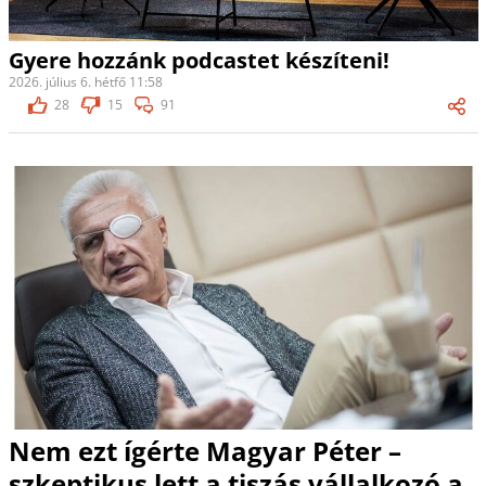
Gyere hozzánk podcastet készíteni!
2026. július 6. hétfő 11:58
28
15
91
Nem ezt ígérte Magyar Péter –
szkeptikus lett a tiszás vállalkozó a