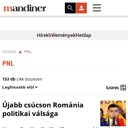
Hírek
Vélemények
Hetilap
Főoldal
PNL
⬤
PNL
153 db
cikk összesen
Szűrés
Újabb csúcson Románia
politikai válsága