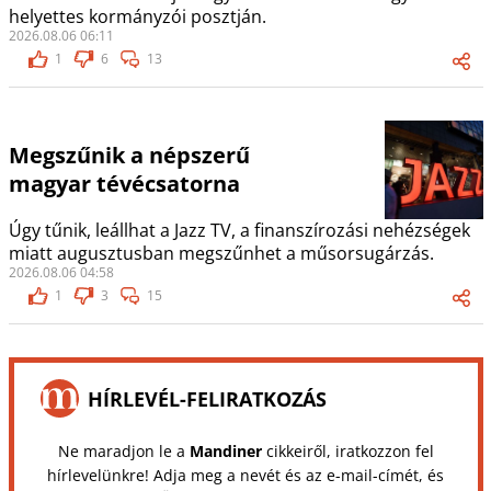
helyettes kormányzói posztján.
2026.08.06 06:11
1
6
13
Megszűnik a népszerű
magyar tévécsatorna
Úgy tűnik, leállhat a Jazz TV, a finanszírozási nehézségek
miatt augusztusban megszűnhet a műsorsugárzás.
2026.08.06 04:58
1
3
15
HÍRLEVÉL-FELIRATKOZÁS
Ne maradjon le a
Mandiner
cikkeiről, iratkozzon fel
hírlevelünkre! Adja meg a nevét és az e-mail-címét, és