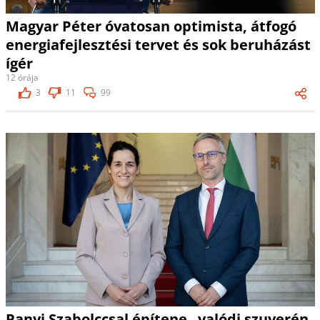
Magyar Péter óvatosan optimista, átfogó
energiafejlesztési tervet és sok beruházást
ígér
12 órája
3
11
99
Panyi Szabolccsal építene „valódi szuverén