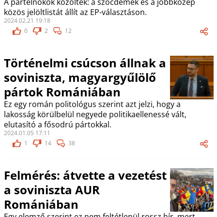
A pártelnökök közölték: a szocdemek és a jobbközép
közös jelöltlistát állít az EP-választáson.
2024.02.21 19:18
0
2
12
Történelmi csúcson állnak a
soviniszta, magyargyűlölő
pártok Romániában
Ez egy román politológus szerint azt jelzi, hogy a
lakosság körülbelül negyede politikaellenessé vált,
elutasító a fősodrú pártokkal.
2024.01.05 17:11
1
14
38
Felmérés: átvette a vezetést
a soviniszta AUR
Romániában
Egy elemző szerint ez nem feltétlenül rossz hír, mert