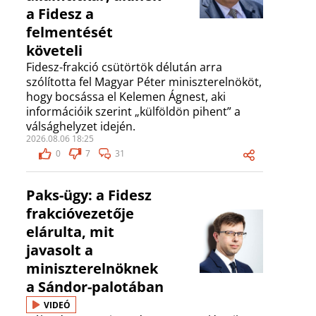
a Fidesz a
felmentését
követeli
Fidesz-frakció csütörtök délután arra
szólította fel Magyar Péter miniszterelnököt,
hogy bocsássa el Kelemen Ágnest, aki
információik szerint „külföldön pihent” a
válsághelyzet idején.
2026.08.06 18:25
0
7
31
Paks-ügy: a Fidesz
frakcióvezetője
elárulta, mit
javasolt a
miniszterelnöknek
a Sándor-palotában
VIDEÓ