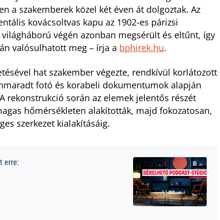
en a szakemberek közel két éven át dolgoztak. Az
entális kovácsoltvas kapu az 1902-es párizsi
k világháború végén azonban megsérült és eltűnt, így
ján valósulhatott meg – írja a
bphirek.hu
.
ésével hat szakember végezte, rendkívül korlátozott
nnmaradt fotó és korabeli dokumentumok alapján
t. A rekonstrukció során az elemek jelentős részét
magas hőmérsékleten alakították, majd fokozatosan,
ges szerkezet kialakításáig.
 erre: