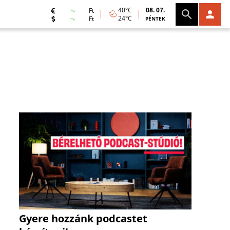
40°C
08. 07.
Ft
24°C
Ft
PÉNTEK
Gyere hozzánk podcastet