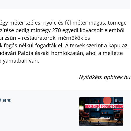
gy méter széles, nyolc és fél méter magas, tömege
szítése pedig mintegy 270 egyedi kovácsolt elemből
i zsűri – restaurátorok, mérnökök és
ifogás nélkül fogadták el. A tervek szerint a kapu az
udavári Palota északi homlokzatán, ahol a mellette
folyamatban van.
Nyitókép: bphirek.hu
 erre: