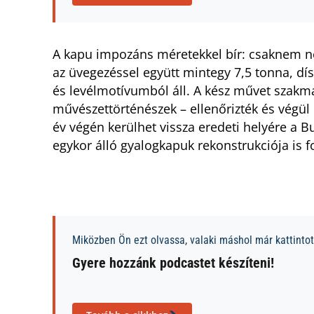
A kapu impozáns méretekkel bír: csaknem né
az üvegezéssel együtt mintegy 7,5 tonna, dí
és levélmotívumból áll. A kész művet szakma
művészettörténészek – ellenőrizték és végül k
év végén kerülhet vissza eredeti helyére a B
egykor álló gyalogkapuk rekonstrukciója is 
Miközben Ön ezt olvassa, valaki máshol már kattintott
Gyere hozzánk podcastet készíteni!