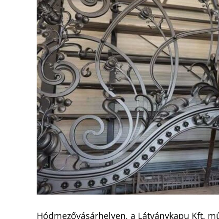
Hódmezővásárhelyen, a Látványkapu Kft. műh