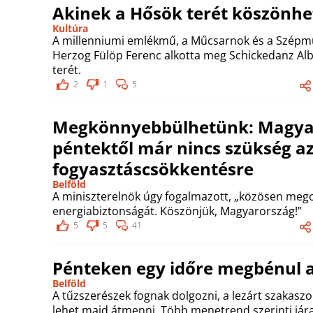
Akinek a Hősök terét köszönhe
Kultúra
A millenniumi emlékmű, a Műcsarnok és a Szépmű
Herzog Fülöp Ferenc alkotta meg Schickedanz Alb
terét.
2
1
5
Megkönnyebbülhetünk: Magyar 
péntektől már nincs szükség a
fogyasztáscsökkentésre
Belföld
A miniszterelnök úgy fogalmazott, „közösen meg
energiabiztonságát. Köszönjük, Magyarország!”
5
5
41
Pénteken egy időre megbénul a
Belföld
A tűzszerészek fognak dolgozni, a lezárt szakas
lehet majd átmenni. Több menetrend szerinti jára