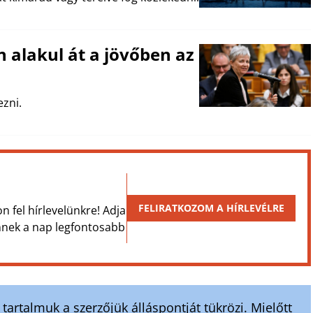
 alakul át a jövőben az
zni.
FELIRATKOZOM A HÍRLEVÉLRE
on fel hírlevelünkre! Adja
Önnek a nap legfontosabb
artalmuk a szerzőjük álláspontját tükrözi. Mielőtt