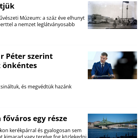
tjük
vészeti Múzeum: a száz éve elhunyt
erttel a nemzet leglátványosabb
Péter szerint
z önkéntes
csináltuk, és megvédtük hazánk
 főváros egy része
zokon kerékpárral és gyalogosan sem
t kimarad vagy terelve fog közlekedni.