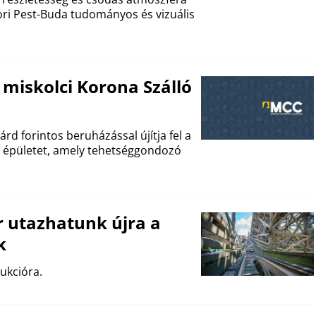
kori Pest-Buda tudományos és vizuális
 miskolci Korona Szálló
rd forintos beruházással újítja fel a
si épületet, amely tehetséggondozó
 utazhatunk újra a
k
ukcióra.