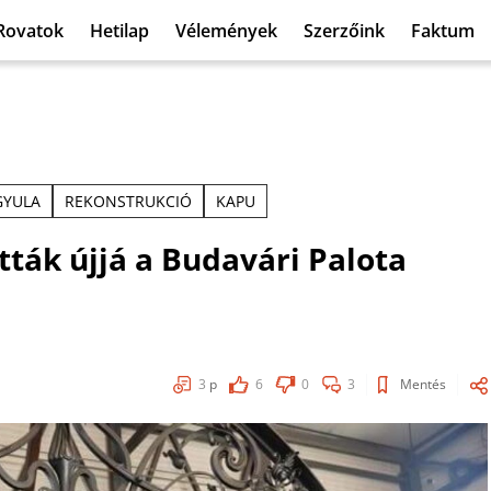
Rovatok
Hetilap
Vélemények
Szerzőink
Faktum
GYULA
REKONSTRUKCIÓ
KAPU
ák újjá a Budavári Palota
3
p
6
0
3
Mentés