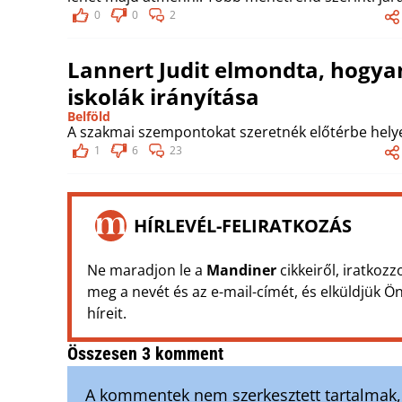
0
0
2
Lannert Judit elmondta, hogyan
iskolák irányítása
Belföld
A szakmai szempontokat szeretnék előtérbe helye
1
6
23
HÍRLEVÉL-FELIRATKOZÁS
Ne maradjon le a
Mandiner
cikkeiről, iratkozz
meg a nevét és az e-mail-címét, és elküldjük 
híreit.
Összesen 3 komment
A kommentek nem szerkesztett tartalmak, t