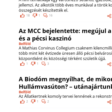
jellemzi. Az alkotók több éves munkával a török 
összegzését készítették el.
18
1
16
Az MCC bejelentette: megújul a
és a pécsi kaszinó
Belföld
A Mathias Corvinus Collegium csaknem kilencmilliá
több mint két évtizede üresen álló pécsi belváro
központként és közösségi térként születik újjá.
1
1
3
A Biodóm megnyílhat, de mikor
Hullámvasúton? – utánajártun
Belföld
Az Állatkertnek komoly tervei lennének a rekonstr
2
1
2