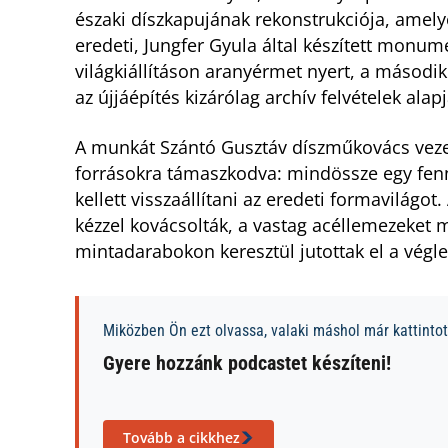
északi díszkapujának rekonstrukciója, amely
eredeti, Jungfer Gyula által készített monum
világkiállításon aranyérmet nyert, a másodi
az újjáépítés kizárólag archív felvételek alap
A munkát Szántó Gusztáv díszműkovács vezet
forrásokra támaszkodva: mindössze egy fe
kellett visszaállítani az eredeti formavilágo
kézzel kovácsolták, a vastag acéllemezeket 
mintadarabokon keresztül jutottak el a végle
Miközben Ön ezt olvassa, valaki máshol már kattintott
Gyere hozzánk podcastet készíteni!
Tovább a cikkhez