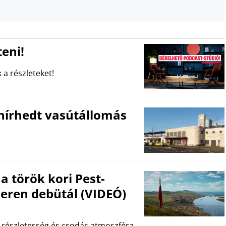
eni!
 a részleteket!
 hírhedt vasútállomás
 török kori Pest-
neren debütál (VIDEÓ)
, részletesség és csodás atmoszféra