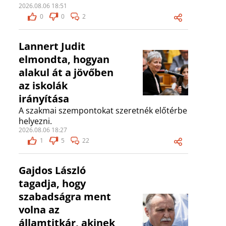
2026.08.06 18:51
0
0
2
Lannert Judit
elmondta, hogyan
alakul át a jövőben
az iskolák
irányítása
A szakmai szempontokat szeretnék előtérbe
helyezni.
2026.08.06 18:27
1
5
22
Gajdos László
tagadja, hogy
szabadságra ment
volna az
államtitkár, akinek