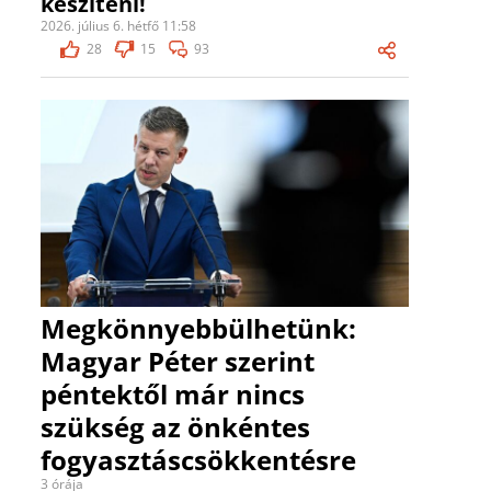
készíteni!
2026. július 6. hétfő 11:58
28
15
93
Megkönnyebbülhetünk:
Magyar Péter szerint
péntektől már nincs
szükség az önkéntes
fogyasztáscsökkentésre
3 órája