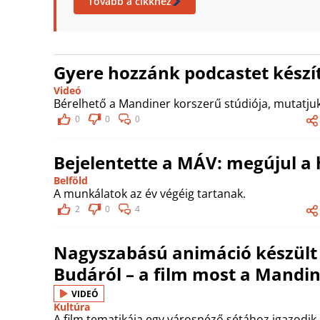
Tovább a cikkhez
Gyere hozzánk podcastet készít
Videó
Bérelhető a Mandiner korszerű stúdiója, mutatjuk
0
0
0
Bejelentette a MÁV: megújul a
Belföld
A munkálatok az év végéig tartanak.
2
0
4
Nagyszabású animáció készült a
Budáról – a film most a Mandi
VIDEÓ
Kultúra
A film tematikája egy városnéző sétához igazodik