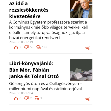
az idő a
rezsicsökkentés
kivezetésére
A Corvinus Egyetem professzora szerint a
kormánynak mielőbb világos tervekkel kell
előállni, amely az új valósághoz igazítja a
hazai energetikai rendszert.
2026.08.06 17:19
3
53
183
Libri-könyvajánló:
Bán Mór, Fábián
Janka és Tolnai Ottó
Göröngyös úton és a Csillagösvényen –
millenniumi naplóval és rádióinterjúval.
2026.08.06 17:04
0
2
3