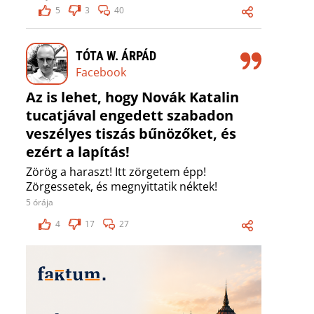
5
3
40
TÓTA W. ÁRPÁD
Facebook
Az is lehet, hogy Novák Katalin
tucatjával engedett szabadon
veszélyes tiszás bűnözőket, és
ezért a lapítás!
Zörög a haraszt! Itt zörgetem épp!
Zörgessetek, és megnyittatik néktek!
5 órája
4
17
27