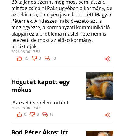
Bóka János szerint még most sem látszik,
mit fog csinálni Paks ügyében a kormány, de
azt elárulta, ő milyen javaslatott tett Magyar
Péternek. A fideszes frakcióvezető azt is
megjegyezte, a kormányzati kommunikáció
alapján ez a probléma másfél hete nem is
létezett, de most az előző kormányt
hibáztatják.
2026.08.06 17:58
15
0
10
Hőgutát kapott egy
mókus
,Az eset Csepelen történt.
2026.08.06 17:43
0
3
12
Bod Péter Ákos: Itt