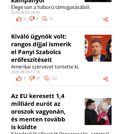
kampányol
Elege van a háború támogatásából.
2026.08.05 18:36
0
0
16
Kiváló ügynök volt:
rangos díjjal ismerik
el Panyi Szabolcs
erőfeszítéseit
Amerikai szervezet tüntette ki.
2026.08.05 17:18
5
41
122
Az EU keresett 1,4
milliárd eurót az
oroszok vagyonán,
és menten tovább
is küldte