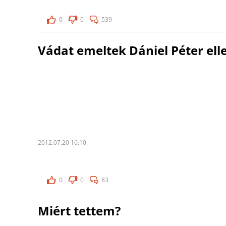
0
0
539
Vádat emeltek Dániel Péter ell
2012.07.20 16:10
0
0
83
Miért tettem?