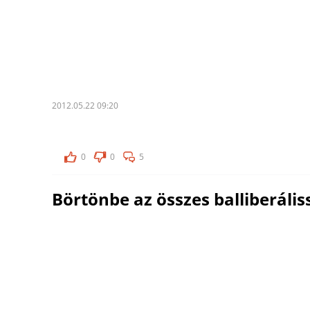
2012.05.22 09:20
0
0
5
Börtönbe az összes balliberális