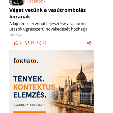
Facebook
Véget vetünk a vasútrombolás
korának
A lajosmizsei vonal fejlesztése a vasúton
utazók ugrásszerű növekedését hozhatja.
10 órája
2
26
60