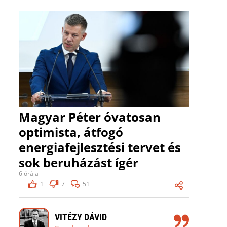
Magyar Péter óvatosan
optimista, átfogó
energiafejlesztési tervet és
sok beruházást ígér
6 órája
1
7
51
VITÉZY DÁVID