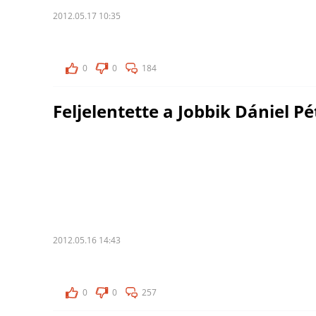
2012.05.17 10:35
0
0
184
Feljelentette a Jobbik Dániel Pé
2012.05.16 14:43
0
0
257