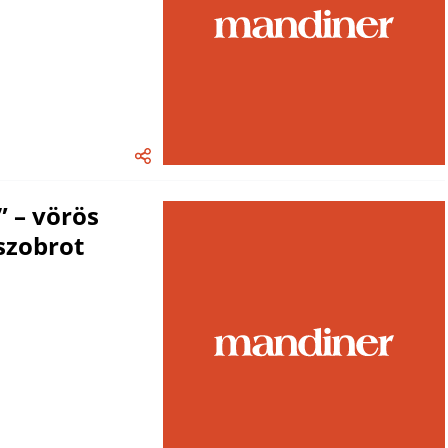
 – vörös
szobrot