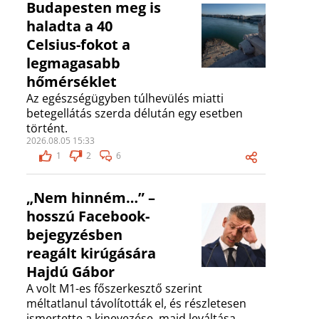
Budapesten meg is
haladta a 40
Celsius-fokot a
legmagasabb
hőmérséklet
Az egészségügyben túlhevülés miatti
betegellátás szerda délután egy esetben
történt.
2026.08.05 15:33
1
2
6
„Nem hinném…” –
hosszú Facebook-
bejegyzésben
reagált kirúgására
Hajdú Gábor
A volt M1-es főszerkesztő szerint
méltatlanul távolították el, és részletesen
ismertette a kinevezése, majd leváltása