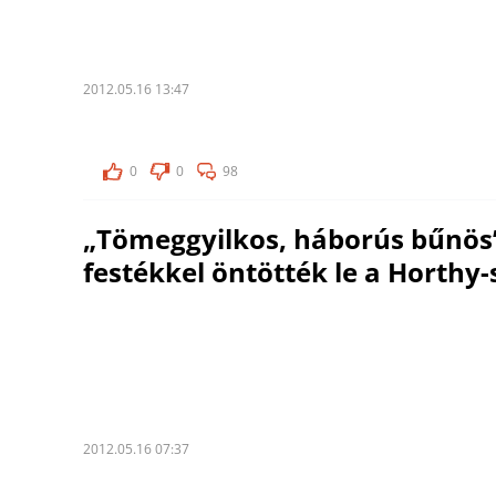
2012.05.16 13:47
0
0
98
„Tömeggyilkos, háborús bűnös”
festékkel öntötték le a Horthy-
2012.05.16 07:37