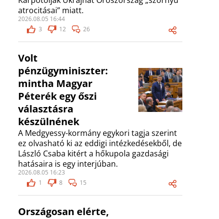
Kárpótolják Ukrajnát Oroszország „szörnyű
atrocitásai” miatt.
2026.08.05 16:44
3
12
26
Volt
pénzügyminiszter:
mintha Magyar
Péterék egy őszi
választásra
készülnének
A Medgyessy-kormány egykori tagja szerint
ez olvasható ki az eddigi intézkedésekből, de
László Csaba kitért a hőkupola gazdasági
hatásaira is egy interjúban.
2026.08.05 16:23
1
8
15
Országosan elérte,