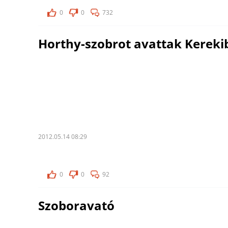
0
0
732
Horthy-szobrot avattak Kereki
2012.05.14 08:29
0
0
92
Szoboravató