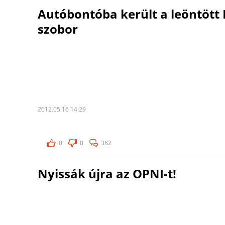
Autóbontóba került a leöntött 
szobor
2012.05.16 14:29
0
0
382
Nyissák újra az OPNI-t!