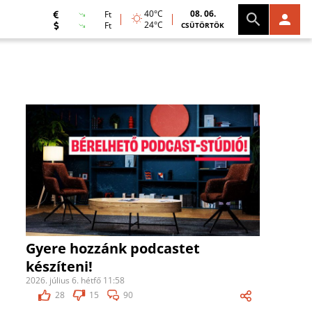
40°C
08. 06.
Ft
24°C
Ft
CSÜTÖRTÖK
Gyere hozzánk podcastet
készíteni!
2026. július 6. hétfő 11:58
28
15
90