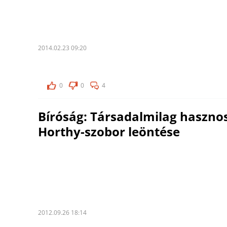
2014.02.23 09:20
0
0
4
Bíróság: Társadalmilag hasznos
Horthy-szobor leöntése
2012.09.26 18:14