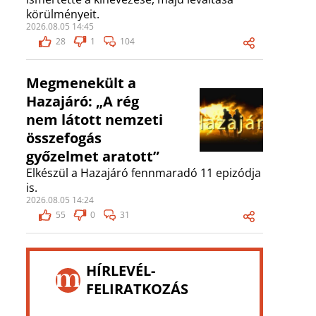
körülményeit.
2026.08.05 14:45
28
1
104
Megmenekült a
Hazajáró: „A rég
nem látott nemzeti
összefogás
győzelmet aratott”
Elkészül a Hazajáró fennmaradó 11 epizódja
is.
2026.08.05 14:24
55
0
31
HÍRLEVÉL-
FELIRATKOZÁS