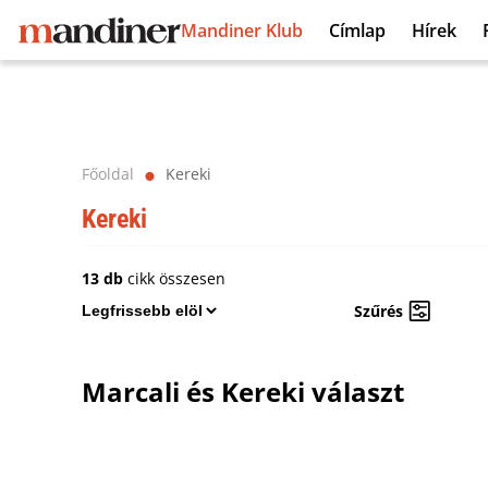
Mandiner Klub
Címlap
Hírek
Főoldal
Kereki
⬤
Kereki
13 db
cikk összesen
Szűrés
Marcali és Kereki választ