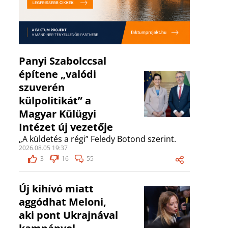
Panyi Szabolccsal
építene „valódi
szuverén
külpolitikát” a
Magyar Külügyi
Intézet új vezetője
„A küldetés a régi” Feledy Botond szerint.
2026.08.05 19:37
3
16
55
Új kihívó miatt
aggódhat Meloni,
aki pont Ukrajnával