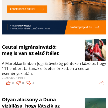
Ceutai migránsinvázió:
meg is van az első ítélet
A Marokkói Emberi Jogi Szövetség pénteken közölte, hogy
111 embert tartanak előzetes őrizetben a ceutai
események után.
2026.08.07 19:11
0
0
3
Olyan alacsony a Duna
vízállása, hogy látszik az