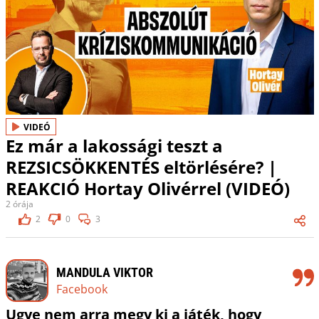
VIDEÓ
Ez már a lakossági teszt a
REZSICSÖKKENTÉS eltörlésére? |
REAKCIÓ Hortay Olivérrel (VIDEÓ)
2 órája
2
0
3
MANDULA VIKTOR
Facebook
Ugye nem arra megy ki a játék, hogy