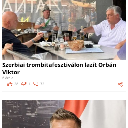
Szerbiai trombitafesztiválon lazít Orbán
Viktor
6 órája
28
1
72