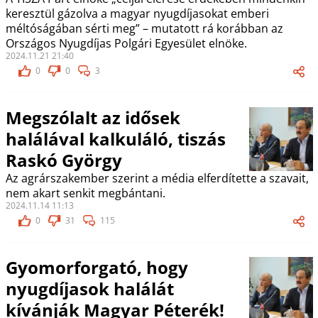
keresztül gázolva a magyar nyugdíjasokat emberi
méltóságában sérti meg” – mutatott rá korábban az
Országos Nyugdíjas Polgári Egyesület elnöke.
2024.11.21 21:40
0
0
3
Megszólalt az idősek
halálával kalkuláló, tiszás
Raskó György
Az agrárszakember szerint a média elferdítette a szavait,
nem akart senkit megbántani.
2024.11.14 11:13
0
31
115
Gyomorforgató, hogy
nyugdíjasok halálát
kívánják Magyar Péterék!