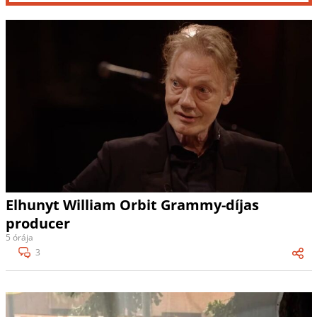
Elhunyt William Orbit Grammy-díjas
producer
5 órája
3