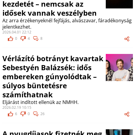
kezdetét – nemcsak az
idősek vannak veszélyben
Az arra érzékenyeknél fejfájás, alvászavar, fáradékonyság
jelentkezhet.
2026.04.01 22:12
0
4
8
Vérlázító botrányt kavartak
Sebestyén Balázsék: idős
embereken gúnyolódtak –
súlyos büntetésre
számíthatnak
Eljárást indított ellenük az NMHH.
2026.02.19 10:15
6
0
26
A nyugdíjasok fizetnék meg