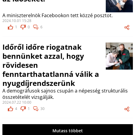
A miniszterelnök Facebookon tett közzé posztot.
2024.10.01 15:28
1
0
6
Időről időre riogatnak
bennünket azzal, hogy
rövidesen
fenntarthatatlanná válik a
nyugdíjrendszerünk
A demográfusok sajnos csupán a népesség strukturális
összetételét vizsgálják.
2024.07.22 10:00
4
1
30
Mutass többet