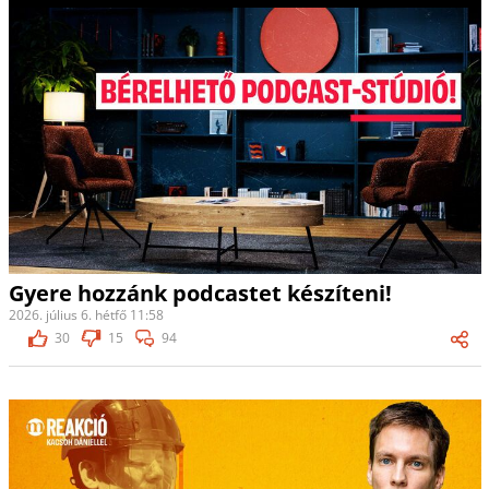
Gyere hozzánk podcastet készíteni!
2026. július 6. hétfő 11:58
30
15
94