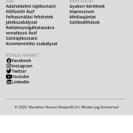
JOG
KAPCSOLAT
Adatvédelmi tájékoztató
Gyakori kérdések
Előfizetői Ászf
Impresszum
Felhasználási feltételek
Médiaajánlat
Játékszabályzat
Sütibeállítások
Reklámszolgáltatásokra
vonatkozó Ászf
Sütitájékoztató
Kommentelési szabályzat
KÖVESS MINKET
Facebook
Instagram
Twitter
Youtube
LinkedIn
© 2026. Mandiner Novum Nonprofit Zrt. Minden jog fenntartva!