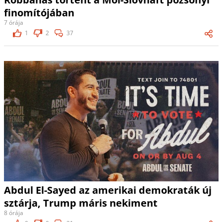
finomítójában
7 órája
1
2
37
Abdul El-Sayed az amerikai demokraták új
sztárja, Trump máris nekiment
8 órája