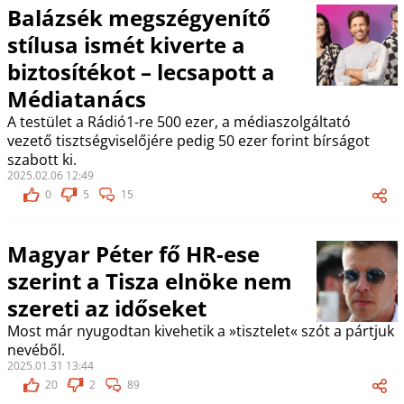
Balázsék megszégyenítő
stílusa ismét kiverte a
biztosítékot – lecsapott a
Médiatanács
A testület a Rádió1-re 500 ezer, a médiaszolgáltató
vezető tisztségviselőjére pedig 50 ezer forint bírságot
szabott ki.
2025.02.06 12:49
0
5
15
Magyar Péter fő HR-ese
szerint a Tisza elnöke nem
szereti az időseket
Most már nyugodtan kivehetik a »tisztelet« szót a pártjuk
nevéből.
2025.01.31 13:44
20
2
89