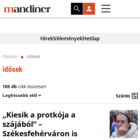
Hírek
Vélemények
Hetilap
Főoldal
idősek
⬤
idősek
105 db
cikk összesen
Szűrés
„Kiesik a protkója a
szájából” –
Székesfehérváron is