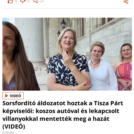
0
0
21
VIDEÓ
Sorsfordító áldozatot hoztak a Tisza Párt
képviselői: koszos autóval és lekapcsolt
villanyokkal mentették meg a hazát
(VIDEÓ)
8 órája