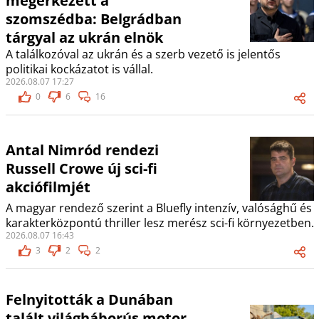
megérkezett a
szomszédba: Belgrádban
tárgyal az ukrán elnök
A találkozóval az ukrán és a szerb vezető is jelentős
politikai kockázatot is vállal.
2026.08.07 17:27
0
6
16
Antal Nimród rendezi
Russell Crowe új sci-fi
akciófilmjét
A magyar rendező szerint a Bluefly intenzív, valósághű és
karakterközpontú thriller lesz merész sci-fi környezetben.
2026.08.07 16:43
3
2
2
Felnyitották a Dunában
talált világháborús motor