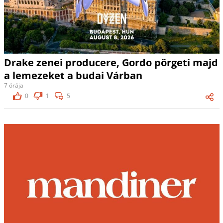
Drake zenei producere, Gordo pörgeti majd
a lemezeket a budai Várban
7 órája
0
1
5