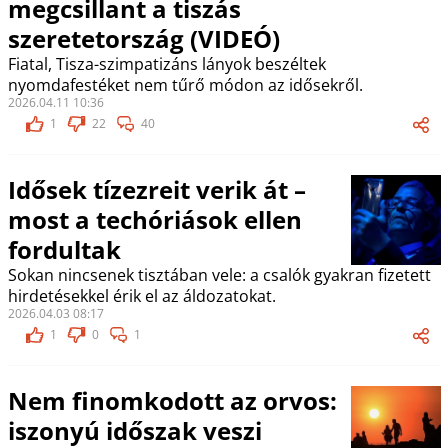
megcsillant a tiszás
szeretetország (VIDEÓ)
Fiatal, Tisza-szimpatizáns lányok beszéltek
nyomdafestéket nem tűrő módon az idősekről.
2026.04.11 10:36
1
22
40
Idősek tízezreit verik át –
most a techóriások ellen
fordultak
Sokan nincsenek tisztában vele: a csalók gyakran fizetett
hirdetésekkel érik el az áldozatokat.
2026.04.03 08:17
1
0
1
Nem finomkodott az orvos:
iszonyú időszak veszi