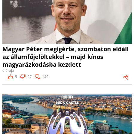
Magyar Péter megígérte, szombaton előáll
az államfőjelöltekkel – majd kínos
magyarázkodásba kezdett
6 órája
5
27
149