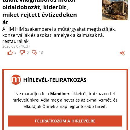
oldaldobozát, kiderült,
miket rejtett évtizedeken
át
A HM HIM szakemberei a műtárgyakat megtisztítják,
konzerválják és azokat, amelyek alkalmasak rá,
restaurálják.
2026.08.07 16:37
2
0
13
HÍRLEVÉL-FELIRATKOZÁS
Ne maradjon le a
Mandiner
cikkeiről, iratkozzon fel
hírlevelünkre! Adja meg a nevét és az e-mail-címét, és
elküldjük Önnek a nap legfontosabb híreit.
FELIRATKOZOM A HÍRLEVÉLRE