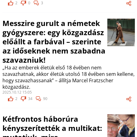
2
0
3
Messzire gurult a németek
gyógyszere: egy közgazdász
előállt a farbával – szerinte
az időseknek nem szabadna
szavazniuk!
„Ha az emberek életük első 18 évében nem
szavazhatnak, akkor életük utolsó 18 évében sem kellene,
hogy szavazhassanak” – állítja Marcel Fratzscher
közgazdász.
2025.10.12 15:05
2
34
90
Kétfrontos háborúra
kényszerítették a multikat: