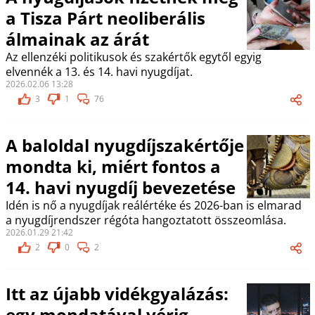
a Tisza Párt neoliberális
álmainak az árát
Az ellenzéki politikusok és szakértők egytől egyig
elvennék a 13. és 14. havi nyugdíjat.
2026.02.06 13:28
3
1
76
A baloldal nyugdíjszakértője
mondta ki, miért fontos a
14. havi nyugdíj bevezetése
Idén is nő a nyugdíjak reálértéke és 2026-ban is elmarad
a nyugdíjrendszer régóta hangoztatott összeomlása.
2026.01.29 21:42
2
0
2
Itt az újabb vidékgyalázás:
egy mondatával vérig