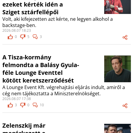
ezeket kérték idén a
Sziget sztárfellépői
Volt, aki kifejezetten azt kérte, ne legyen alkohol a
backstage-ben.
2026.08.07 18:23
0
5
3
A Tisza-kormány
felmondta a Balásy Gyula-
féle Lounge Eventtel
kötött keretszerződését
A Lounge Event Kft. végrehajtási eljárás indult, amiről a
cég nem tájékoztatta a Miniszterelnökséget.
2026.08.07 17:38
3
0
10
Zelenszkij már