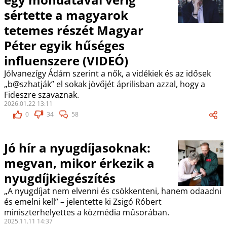
sértette a magyarok
tetemes részét Magyar
Péter egyik hűséges
influenszere (VIDEÓ)
Jólvanezígy Ádám szerint a nők, a vidékiek és az idősek
„b@szhatják” el sokak jövőjét áprilisban azzal, hogy a
Fideszre szavaznak.
2026.01.22 13:11
0
34
58
Jó hír a nyugdíjasoknak:
megvan, mikor érkezik a
nyugdíjkiegészítés
„A nyugdíjat nem elvenni és csökkenteni, hanem odaadni
és emelni kell” – jelentette ki Zsigó Róbert
miniszterhelyettes a közmédia műsorában.
2025.11.11 14:37