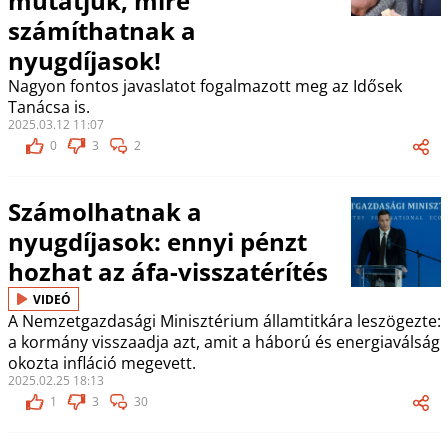
mutatjuk, mire
számíthatnak a
nyugdíjasok!
Nagyon fontos javaslatot fogalmazott meg az Idősek
Tanácsa is.
2025.03.12 11:07
0
3
2
Számolhatnak a
nyugdíjasok: ennyi pénzt
hozhat az áfa-visszatérítés
VIDEÓ
A Nemzetgazdasági Minisztérium államtitkára leszögezte:
a kormány visszaadja azt, amit a háború és energiaválság
okozta infláció megevett.
2025.02.25 18:13
1
3
30