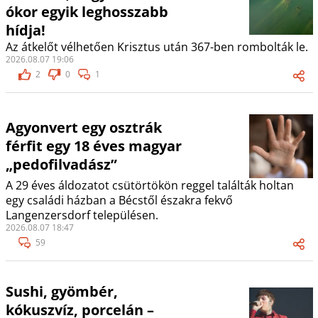
ókor egyik leghosszabb
hídja!
Az átkelőt vélhetően Krisztus után 367-ben rombolták le.
2026.08.07 19:06
2
0
1
Agyonvert egy osztrák
férfit egy 18 éves magyar
„pedofilvadász”
A 29 éves áldozatot csütörtökön reggel találták holtan
egy családi házban a Bécstől északra fekvő
Langenzersdorf településen.
2026.08.07 18:47
59
Sushi, gyömbér,
kókuszvíz, porcelán –