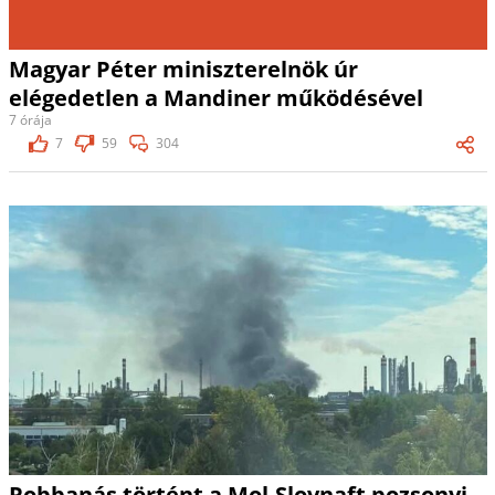
Magyar Péter miniszterelnök úr
elégedetlen a Mandiner működésével
7 órája
7
59
304
Robbanás történt a Mol-Slovnaft pozsonyi