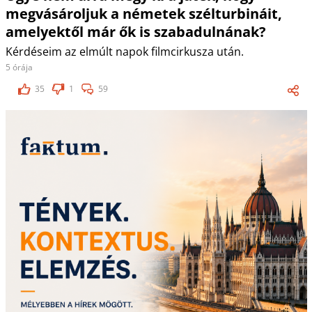
megvásároljuk a németek szélturbináit,
amelyektől már ők is szabadulnának?
Kérdéseim az elmúlt napok filmcirkusza után.
5 órája
35
1
59