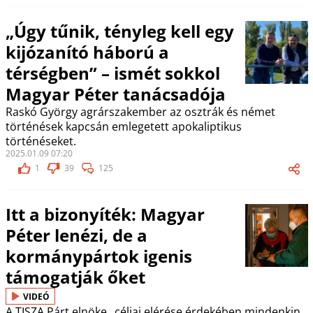
„Úgy tűnik, tényleg kell egy
kijózanító háború a
térségben” – ismét sokkol
Magyar Péter tanácsadója
Raskó György agrárszakember az osztrák és német
történések kapcsán emlegetett apokaliptikus
történéseket.
2025.01.09 07:20
1
39
125
Itt a bizonyíték: Magyar
Péter lenézi, de a
kormánypártok igenis
támogatják őket
VIDEÓ
A TISZA Párt elnöke „céljai elérése érdekében mindenkin