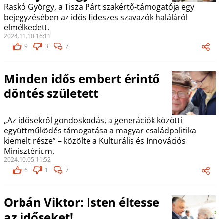
Raskó György, a Tisza Párt szakértő-támogatója egy
bejegyzésében az idős fideszes szavazók haláláról
elmélkedett.
2024.11.10 16:11
9
3
7
Minden idős embert érintő
döntés született
„Az idősekről gondoskodás, a generációk közötti
együttműködés támogatása a magyar családpolitika
kiemelt része” – közölte a Kulturális és Innovációs
Minisztérium.
2024.10.05 11:52
6
1
7
Orbán Viktor: Isten éltesse
az időseket!