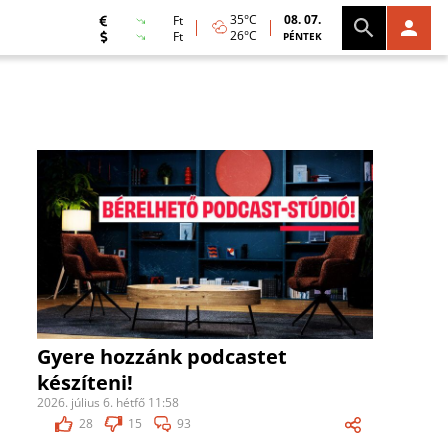
35°C
08. 07.
Ft
26°C
Ft
PÉNTEK
Gyere hozzánk podcastet
készíteni!
2026. július 6. hétfő 11:58
28
15
93