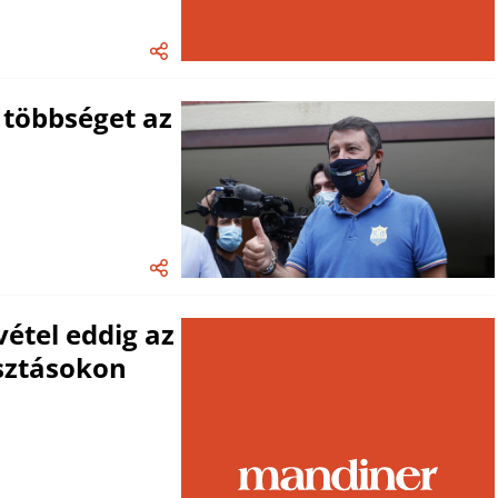
a többséget az
vétel eddig az
asztásokon