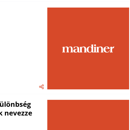
különbség
k nevezze