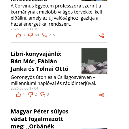
A Corvinus Egyetem professzora szerint a
kormánynak mielőbb világos tervekkel kell
előállni, amely az új valósághoz igazítja a
hazai energetikai rendszert.
2026.08.06 17:19
3
60
215
Libri-könyvajánló:
Bán Mór, Fábián
Janka és Tolnai Ottó
Göröngyös úton és a Csillagösvényen –
millenniumi naplóval és rádióinterjúval.
2026.08.06 17:04
1
2
3
Magyar Péter súlyos
vádat fogalmazott
meg: „Orbánék