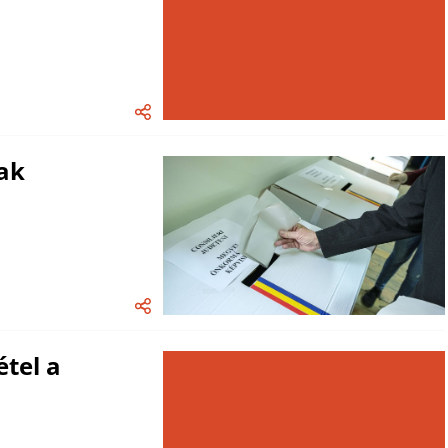
tak
étel a