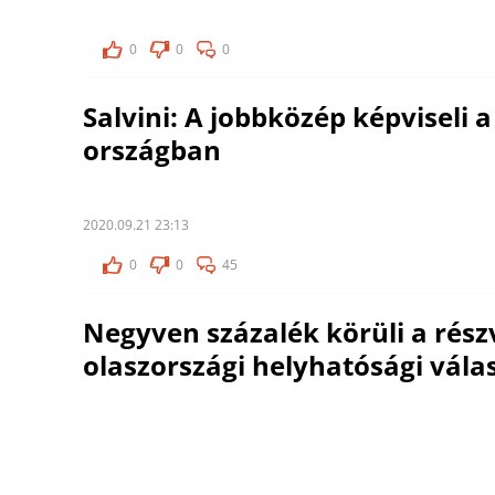
0
0
0
Salvini: A jobbközép képviseli 
országban
2020.09.21 23:13
0
0
45
Negyven százalék körüli a rész
olaszországi helyhatósági vál