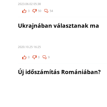
2023.06.02 05:38
3
50
54
Ukrajnában választanak ma
2020.10.25 16:25
0
0
9
Új időszámítás Romániában?