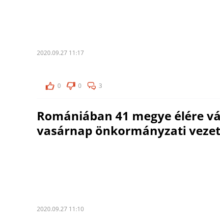
2020.09.27 11:17
0
0
3
Romániában 41 megye élére vá
vasárnap önkormányzati veze
2020.09.27 11:10