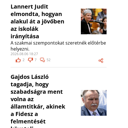
Lannert Judit
elmondta, hogyan
alakul át a jövőben
az iskolák
irányítása
A szakmai szempontokat szeretnék előtérbe
helyezni.
2026.08.06 18:27
2
7
52
Gajdos László
tagadja, hogy
szabadságra ment
volna az
államtitkár, akinek
a Fidesz a
felmentését