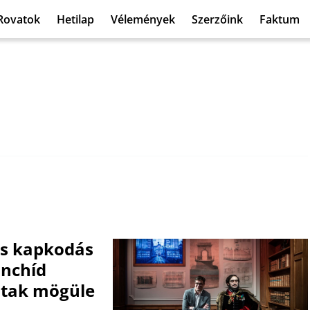
Rovatok
Hetilap
Vélemények
Szerzőink
Faktum
 és kapkodás
ánchíd
oltak mögüle