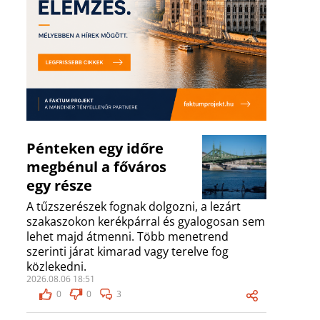
Pénteken egy időre
megbénul a főváros
egy része
A tűzszerészek fognak dolgozni, a lezárt
szakaszokon kerékpárral és gyalogosan sem
lehet majd átmenni. Több menetrend
szerinti járat kimarad vagy terelve fog
közlekedni.
2026.08.06 18:51
0
0
3