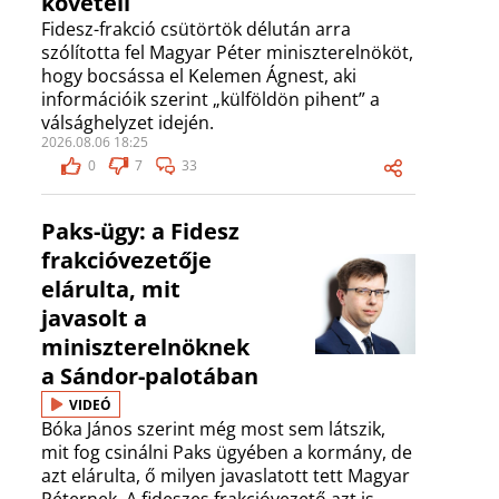
követeli
Fidesz-frakció csütörtök délután arra
szólította fel Magyar Péter miniszterelnököt,
hogy bocsássa el Kelemen Ágnest, aki
információik szerint „külföldön pihent” a
válsághelyzet idején.
2026.08.06 18:25
0
7
33
Paks-ügy: a Fidesz
frakcióvezetője
elárulta, mit
javasolt a
miniszterelnöknek
a Sándor-palotában
VIDEÓ
Bóka János szerint még most sem látszik,
mit fog csinálni Paks ügyében a kormány, de
azt elárulta, ő milyen javaslatott tett Magyar