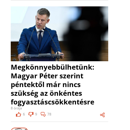
Megkönnyebbülhetünk:
Magyar Péter szerint
péntektől már nincs
szükség az önkéntes
fogyasztáscsökkentésre
8 órája
6
9
78