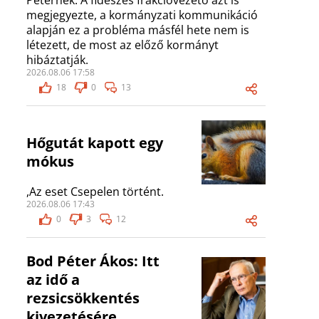
Péternek. A fideszes frakcióvezető azt is
megjegyezte, a kormányzati kommunikáció
alapján ez a probléma másfél hete nem is
létezett, de most az előző kormányt
hibáztatják.
2026.08.06 17:58
18
0
13
Hőgutát kapott egy
mókus
,Az eset Csepelen történt.
2026.08.06 17:43
0
3
12
Bod Péter Ákos: Itt
az idő a
rezsicsökkentés
kivezetésére