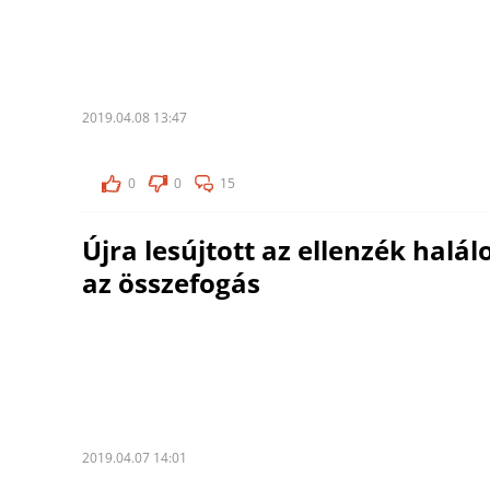
2019.04.08 13:47
0
0
15
Újra lesújtott az ellenzék halá
az összefogás
2019.04.07 14:01