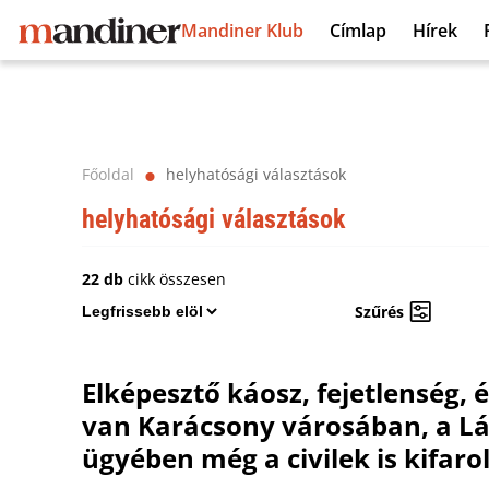
Mandiner Klub
Címlap
Hírek
Főoldal
helyhatósági választások
⬤
helyhatósági választások
22 db
cikk összesen
Szűrés
Elképesztő káosz, fejetlenség,
van Karácsony városában, a L
ügyében még a civilek is kifar