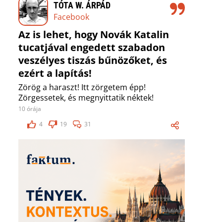
TÓTA W. ÁRPÁD
Facebook
Az is lehet, hogy Novák Katalin
tucatjával engedett szabadon
veszélyes tiszás bűnözőket, és
ezért a lapítás!
Zörög a haraszt! Itt zörgetem épp!
Zörgessetek, és megnyittatik néktek!
10 órája
4
19
31