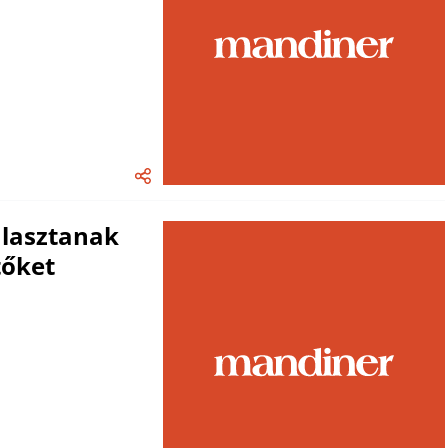
lasztanak
tőket