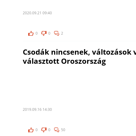
2020.09.21 09:40
0
0
2
Csodák nincsenek, változások 
választott Oroszország
2019.09.16 14:30
0
0
50