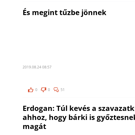
És megint tűzbe jönnek
2019.08.24 08:57
0
0
51
Erdogan: Túl kevés a szavazat
ahhoz, hogy bárki is győztesne
magát