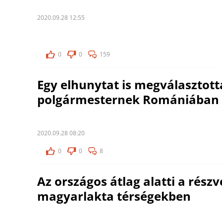
2020.09.28 12:55
0
0
159
Egy elhunytat is megválasztot
polgármesternek Romániában
2020.09.28 08:20
0
0
8
Az országos átlag alatti a részv
magyarlakta térségekben