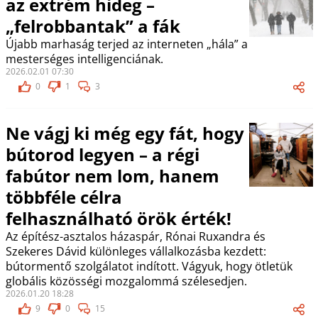
az extrém hideg –
„felrobbantak” a fák
Újabb marhaság terjed az interneten „hála” a
mesterséges intelligenciának.
2026.02.01 07:30
0
1
3
Ne vágj ki még egy fát, hogy
bútorod legyen – a régi
fabútor nem lom, hanem
többféle célra
felhasználható örök érték!
Az építész-asztalos házaspár, Rónai Ruxandra és
Szekeres Dávid különleges vállalkozásba kezdett:
bútormentő szolgálatot indított. Vágyuk, hogy ötletük
globális közösségi mozgalommá szélesedjen.
2026.01.20 18:28
9
0
15