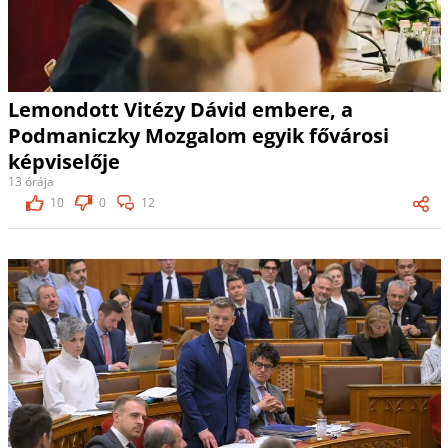
Lemondott Vitézy Dávid embere, a
Podmaniczky Mozgalom egyik fővárosi
képviselője
13 órája
10
0
12