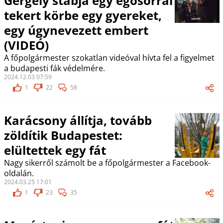
Gergely stábja egy égősorral
tekert körbe egy gyereket,
egy úgynevezett embert
(VIDEÓ)
A főpolgármester szokatlan videóval hívta fel a figyelmet
a budapesti fák védelmére.
2024.12.03 07:59
1
22
58
Karácsony állítja, tovább
zöldítik Budapestet:
elültettek egy fát
Nagy sikerről számolt be a főpolgármester a Facebook-
oldalán.
2024.03.25 17:01
1
23
35