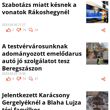
Szabotázs miatt késnek a
vonatok Rákoshegynél
2023.04.30 21:27
2
16
34
A testvérvárosunknak
adományozott emelődarus
autó jó szolgálatot tesz
Beregszászon
2023.03.25 15:50
4
74
47
Jelentkezett Karácsony
Gergelyéknél a Blaha Lujza
téri fagyilkos