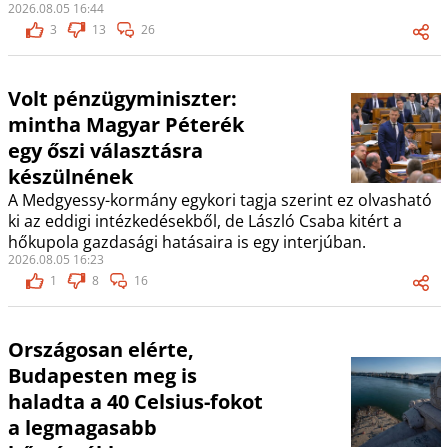
2026.08.05 16:44
3
13
26
Volt pénzügyminiszter:
mintha Magyar Péterék
egy őszi választásra
készülnének
A Medgyessy-kormány egykori tagja szerint ez olvasható
ki az eddigi intézkedésekből, de László Csaba kitért a
hőkupola gazdasági hatásaira is egy interjúban.
2026.08.05 16:23
1
8
16
Országosan elérte,
Budapesten meg is
haladta a 40 Celsius-fokot
a legmagasabb