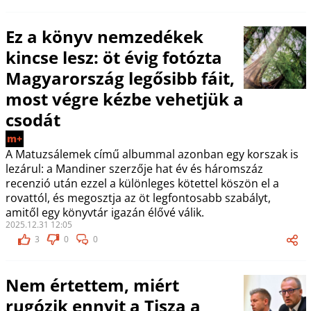
Ez a könyv nemzedékek
kincse lesz: öt évig fotózta
Magyarország legősibb fáit,
most végre kézbe vehetjük a
csodát
m+
A Matuzsálemek című albummal azonban egy korszak is
lezárul: a Mandiner szerzője hat év és háromszáz
recenzió után ezzel a különleges kötettel köszön el a
rovattól, és megosztja az öt legfontosabb szabályt,
amitől egy könyvtár igazán élővé válik.
2025.12.31 12:05
3
0
0
Nem értettem, miért
rugózik ennyit a Tisza a