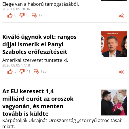
Elege van a háború támogatásából.
2026.08.05 18:36
0
0
17
Kiváló ügynök volt: rangos
díjjal ismerik el Panyi
Szabolcs erőfeszítéseit
Amerikai szervezet tüntette ki.
2026.08.05 17:18
5
41
125
Az EU keresett 1,4
milliárd eurót az oroszok
vagyonán, és menten
tovább is küldte
Kárpótolják Ukrajnát Oroszország „szörnyű atrocitásai”
miatt.