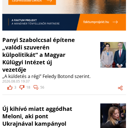
Panyi Szabolccsal építene
„valódi szuverén
külpolitikát” a Magyar
Külügyi Intézet új
vezetője
„A küldetés a régi” Feledy Botond szerint.
2026.08.05 19:37
3
18
56
Új kihívó miatt aggódhat
Meloni, aki pont
Ukrajnával kampányol