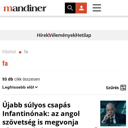
Hírek
Vélemények
Hetilap
Főoldal
fa
⬤
fa
93 db
cikk összesen
Szűrés
Újabb súlyos csapás
Infantinónak: az angol
szövetség is megvonja