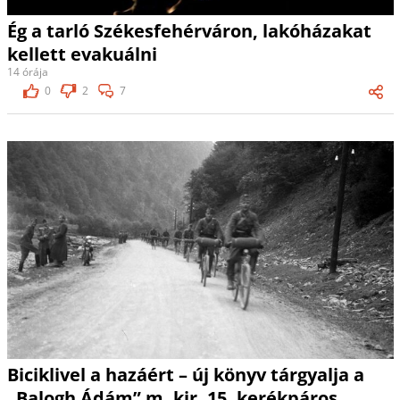
Ég a tarló Székesfehérváron, lakóházakat
kellett evakuálni
14 órája
0
2
7
Biciklivel a hazáért – új könyv tárgyalja a
„Balogh Ádám” m. kir. 15. kerékpáros