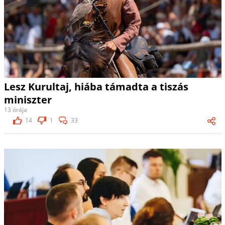
Lesz Kurultaj, hiába támadta a tiszás
miniszter
13 órája
14
1
33