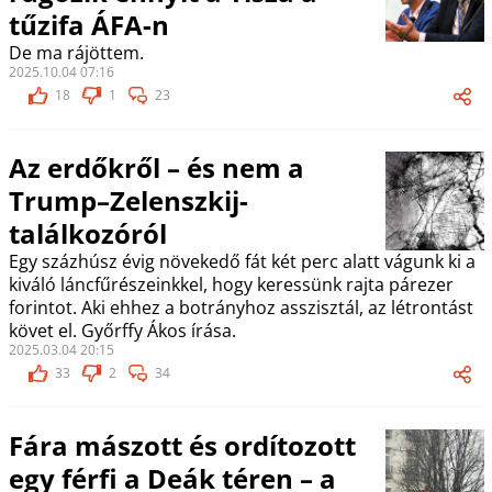
tűzifa ÁFA-n
De ma rájöttem.
2025.10.04 07:16
18
1
23
Az erdőkről – és nem a
Trump–Zelenszkij-
találkozóról
Egy százhúsz évig növekedő fát két perc alatt vágunk ki a
kiváló láncfűrészeinkkel, hogy keressünk rajta párezer
forintot. Aki ehhez a botrányhoz asszisztál, az létrontást
követ el. Győrffy Ákos írása.
2025.03.04 20:15
33
2
34
Fára mászott és ordítozott
egy férfi a Deák téren – a