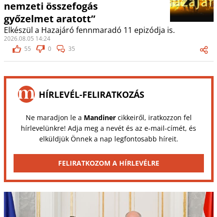
nemzeti összefogás
győzelmet aratott”
Elkészül a Hazajáró fennmaradó 11 epizódja is.
2026.08.05 14:24
55
0
35
HÍRLEVÉL-FELIRATKOZÁS
Ne maradjon le a
Mandiner
cikkeiről, iratkozzon fel
hírlevelünkre! Adja meg a nevét és az e-mail-címét, és
elküldjük Önnek a nap legfontosabb híreit.
FELIRATKOZOM A HÍRLEVÉLRE