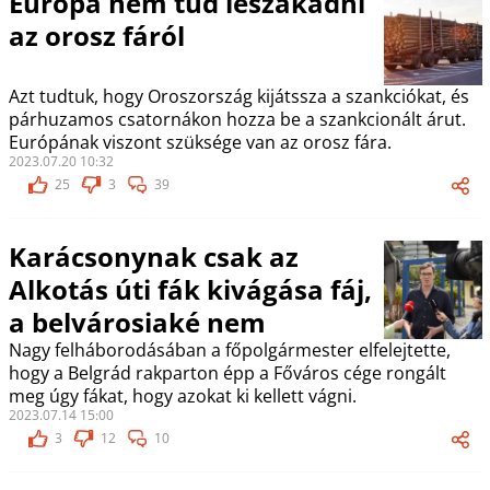
Európa nem tud leszakadni
az orosz fáról
Azt tudtuk, hogy Oroszország kijátssza a szankciókat, és
párhuzamos csatornákon hozza be a szankcionált árut.
Európának viszont szüksége van az orosz fára.
2023.07.20 10:32
25
3
39
Karácsonynak csak az
Alkotás úti fák kivágása fáj,
a belvárosiaké nem
Nagy felháborodásában a főpolgármester elfelejtette,
hogy a Belgrád rakparton épp a Főváros cége rongált
meg úgy fákat, hogy azokat ki kellett vágni.
2023.07.14 15:00
3
12
10