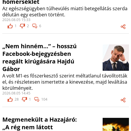
hőmérséklet
Az egészségügyben túlhevülés miatti betegellátás szerda
délután egy esetben történt.
2026.08.05 15:33
1
2
6
„Nem hinném…” – hosszú
Facebook-bejegyzésben
reagált kirúgására Hajdú
Gábor
A volt M1-es főszerkesztő szerint méltatlanul távolították
el, és részletesen ismertette a kinevezése, majd leváltása
körülményeit.
2026.08.05 14:45
28
1
104
Megmenekült a Hazajáró:
„A rég nem látott