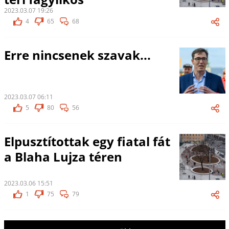
2023.03.07 19:26
4
65
68
Erre nincsenek szavak...
2023.03.07 06:11
5
80
56
Elpusztítottak egy fiatal fát
a Blaha Lujza téren
2023.03.06 15:51
1
75
79