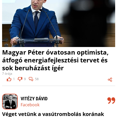
Magyar Péter óvatosan optimista,
átfogó energiafejlesztési tervet és
sok beruházást ígér
7 órája
1
9
58
VITÉZY DÁVID
Facebook
Véget vetünk a vasútrombolás korának