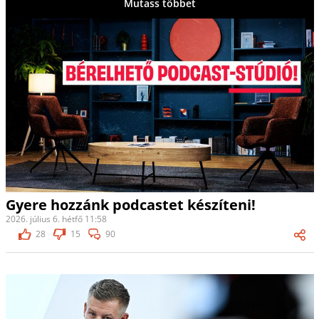
Mutass többet
Gyere hozzánk podcastet készíteni!
2026. július 6. hétfő 11:58
28
15
90