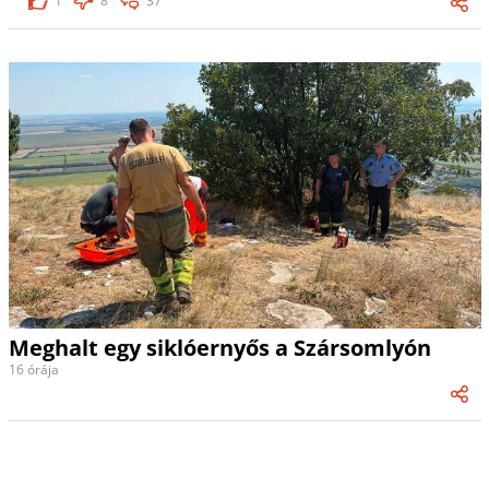
1
8
37
Meghalt egy siklóernyős a Szársomlyón
16 órája