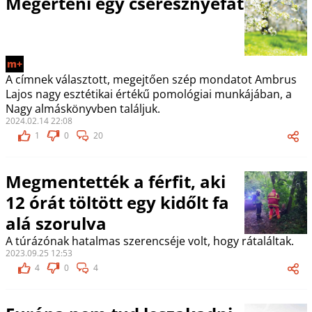
Megérteni egy cseresznyefát
m+
A címnek választott, megejtően szép mondatot Ambrus
Lajos nagy esztétikai értékű pomológiai munkájában, a
Nagy almáskönyvben találjuk.
2024.02.14 22:08
1
0
20
Megmentették a férfit, aki
12 órát töltött egy kidőlt fa
alá szorulva
A túrázónak hatalmas szerencséje volt, hogy rátaláltak.
2023.09.25 12:53
4
0
4