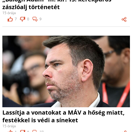
zászlóalj történetét
15 órája
7
0
9
Lassítja a vonatokat a MÁV a hőség miatt,
festékkel is védi a síneket
15 órája