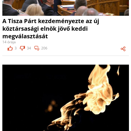
A Tisza Párt kezdeményezte az új
köztársasági elnök jövő keddi
megválasztását
14 órája
3
34
206