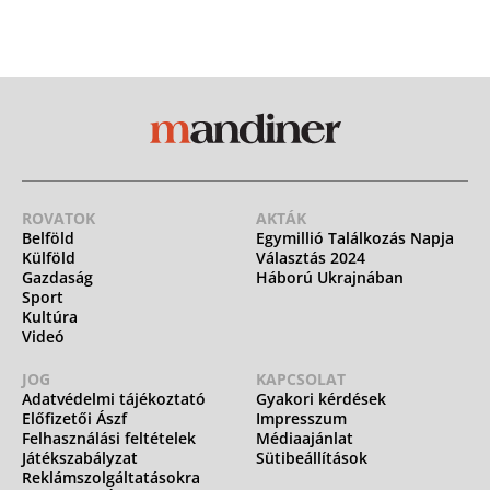
ROVATOK
AKTÁK
Belföld
Egymillió Találkozás Napja
Külföld
Választás 2024
Gazdaság
Háború Ukrajnában
Sport
Kultúra
Videó
JOG
KAPCSOLAT
Adatvédelmi tájékoztató
Gyakori kérdések
Előfizetői Ászf
Impresszum
Felhasználási feltételek
Médiaajánlat
Játékszabályzat
Sütibeállítások
Reklámszolgáltatásokra