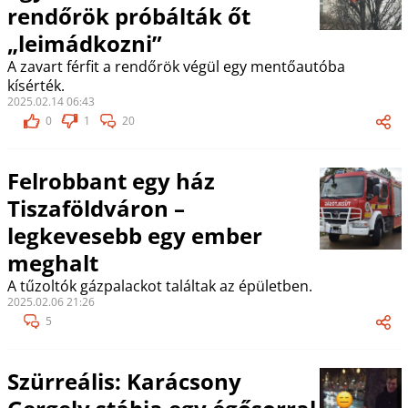
rendőrök próbálták őt
„leimádkozni”
A zavart férfit a rendőrök végül egy mentőautóba
kísérték.
2025.02.14 06:43
0
1
20
Felrobbant egy ház
Tiszaföldváron –
legkevesebb egy ember
meghalt
A tűzoltók gázpalackot találtak az épületben.
2025.02.06 21:26
5
Szürreális: Karácsony