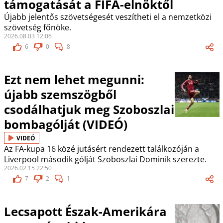
támogatását a FIFA-elnöktől
Újabb jelentős szövetségesét veszítheti el a nemzetközi
szövetség főnöke.
2026.08.03 12:06
6
0
8
Ezt nem lehet megunni:
újabb szemszögből
csodálhatjuk meg Szoboszlai
bombagólját (VIDEÓ)
VIDEÓ
Az FA-kupa 16 közé jutásért rendezett találkozóján a
Liverpool második gólját Szoboszlai Dominik szerezte.
2026.02.15 22:50
7
2
1
Lecsapott Észak-Amerikára