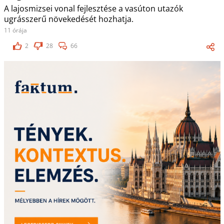
A lajosmizsei vonal fejlesztése a vasúton utazók
ugrásszerű növekedését hozhatja.
11 órája
2
28
66