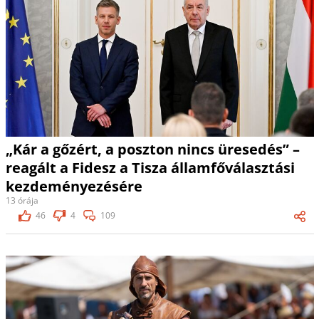
„Kár a gőzért, a poszton nincs üresedés” –
reagált a Fidesz a Tisza államfőválasztási
kezdeményezésére
13 órája
46
4
109