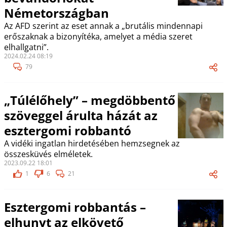
Németországban
Az AFD szerint az eset annak a „brutális mindennapi
erőszaknak a bizonyítéka, amelyet a média szeret
elhallgatni”.
2024.02.24 08:19
79
„Túlélőhely” – megdöbbentő
szöveggel árulta házát az
esztergomi robbantó
A vidéki ingatlan hirdetésében hemzsegnek az
összesküvés elméletek.
2023.09.22 18:01
1
6
21
Esztergomi robbantás –
elhunyt az elkövető