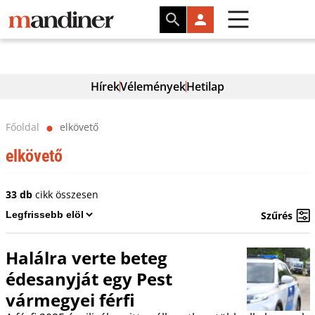
Hírek
Vélemények
Hetilap
Főoldal
elkövető
⬤
elkövető
33 db
cikk összesen
Szűrés
Halálra verte beteg
édesanyját egy Pest
vármegyei férfi