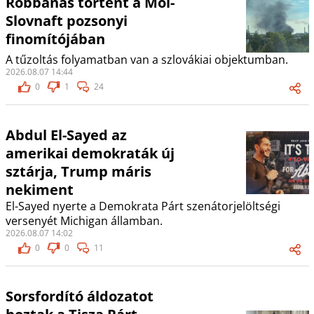
Robbanás történt a Mol-
Slovnaft pozsonyi
finomítójában
A tűzoltás folyamatban van a szlovákiai objektumban.
2026.08.07 14:44
0
1
24
Abdul El-Sayed az
amerikai demokraták új
sztárja, Trump máris
nekiment
El-Sayed nyerte a Demokrata Párt szenátorjelöltségi
versenyét Michigan államban.
2026.08.07 14:02
0
0
11
Sorsfordító áldozatot