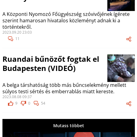
A Központi Nyomozó Főügyészség szóvivőjének ígérete
szerint hamarosan hivatalos közleményt adnak ki a
történtekről.
2023.09.20 23:03
11
Ruandai bűnözőt fogtak el
Budapesten (VIDEÓ)
A belga társhatóság több más bűncselekmény mellett
súlyos testi sértés és emberrablás miatt kereste.
2023.08.08 09:37
9
0
54
Mutass többet