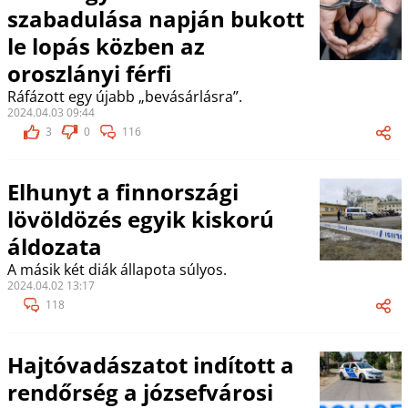
szabadulása napján bukott
le lopás közben az
oroszlányi férfi
Ráfázott egy újabb „bevásárlásra”.
2024.04.03 09:44
3
0
116
Elhunyt a finnországi
lövöldözés egyik kiskorú
áldozata
A másik két diák állapota súlyos.
2024.04.02 13:17
118
Hajtóvadászatot indított a
rendőrség a józsefvárosi