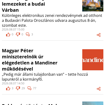
lemezeket a budai
Várban
Különleges elektronikus zenei rendezvénynek ad otthont
a Budavári Palota Oroszlános udvara augusztus 8-án,
szombat este.
2026.08.07 15:00
0
0
3
Magyar Péter
miniszterelnök úr
elégedetlen a Mandiner
működésével
„Pedig már állami tulajdonban van” – tette hozzá
lapunkról a kormányfő.
2026.08.07 14:50
3
29
77