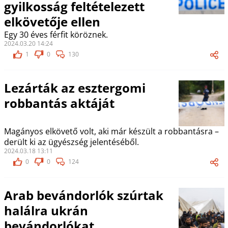
gyilkosság feltételezett
elkövetője ellen
Egy 30 éves férfit köröznek.
2024.03.20 14:24
1
0
130
Lezárták az esztergomi
robbantás aktáját
Magányos elkövető volt, aki már készült a robbantásra –
derült ki az ügyészség jelentéséből.
2024.03.18 13:11
0
0
124
Arab bevándorlók szúrtak
halálra ukrán
bevándorlókat