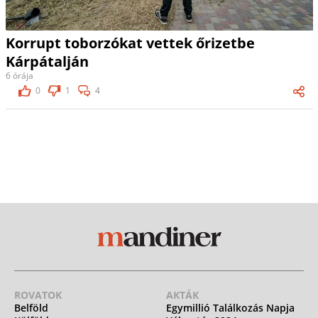
Korrupt toborzókat vettek őrizetbe
Kárpátalján
6 órája
0
1
4
ROVATOK
AKTÁK
Belföld
Egymillió Találkozás Napja