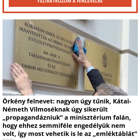
FELIRATKOZOM A HÍRLEVÉLRE
Örkény felnevet: nagyon úgy tűnik, Kátai-
Németh Vilmoséknak úgy sikerült
„propagandázniuk” a minisztérium falán,
hogy ehhez semmiféle engedélyük nem
volt, így most vehetik is le az „emléktáblát”
4 órája