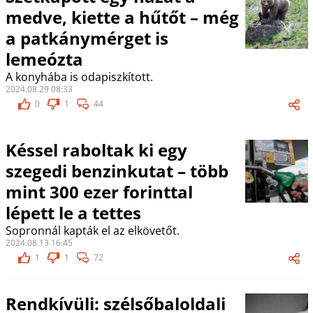
medve, kiette a hűtőt – még
a patkánymérget is
lemeózta
A konyhába is odapiszkított.
2024.08.29 08:33
0
1
44
Késsel raboltak ki egy
szegedi benzinkutat – több
mint 300 ezer forinttal
lépett le a tettes
Sopronnál kapták el az elkövetőt.
2024.08.13 16:45
1
1
72
Rendkívüli: szélsőbaloldali