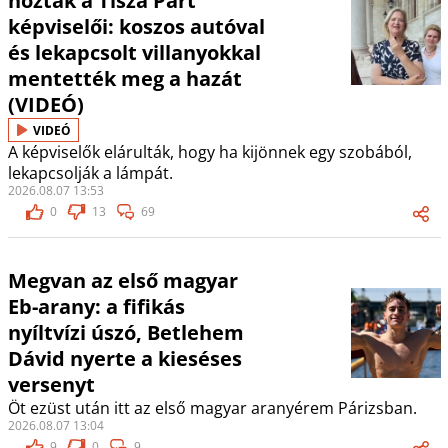
hoztak a Tisza Párt
képviselői: koszos autóval
és lekapcsolt villanyokkal
mentették meg a hazát
(VIDEÓ)
VIDEÓ
A képviselők elárulták, hogy ha kijönnek egy szobából,
lekapcsolják a lámpát.
2026.08.07 13:53
0
13
69
Megvan az első magyar
Eb-arany: a fifikás
nyíltvízi úszó, Betlehem
Dávid nyerte a kieséses
versenyt
Öt ezüst után itt az első magyar aranyérem Párizsban.
2026.08.07 13:04
9
0
9