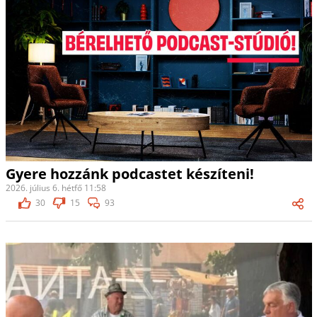
Gyere hozzánk podcastet készíteni!
2026. július 6. hétfő 11:58
30
15
93