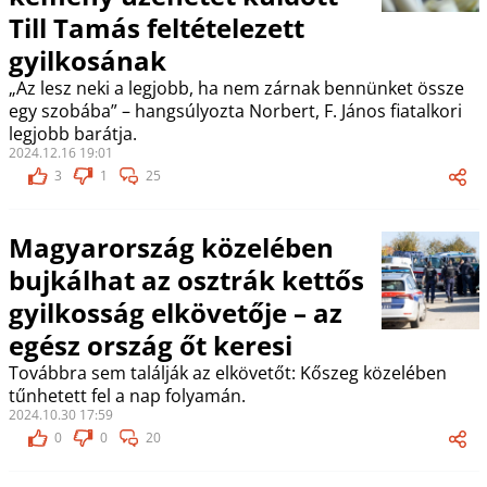
Till Tamás feltételezett
gyilkosának
„Az lesz neki a legjobb, ha nem zárnak bennünket össze
egy szobába” – hangsúlyozta Norbert, F. János fiatalkori
legjobb barátja.
2024.12.16 19:01
3
1
25
Magyarország közelében
bujkálhat az osztrák kettős
gyilkosság elkövetője – az
egész ország őt keresi
Továbbra sem találják az elkövetőt: Kőszeg közelében
tűnhetett fel a nap folyamán.
2024.10.30 17:59
0
0
20