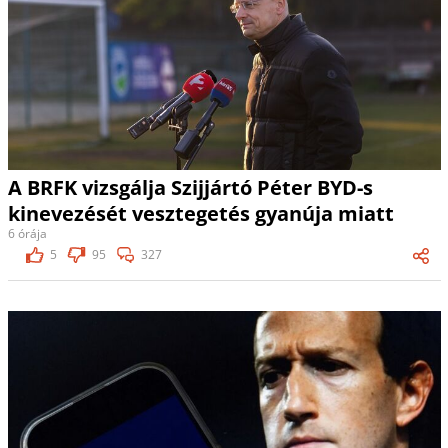
A BRFK vizsgálja Szijjártó Péter BYD-s
kinevezését vesztegetés gyanúja miatt
6 órája
5
95
327