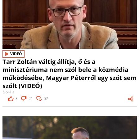
VIDEÓ
Tarr Zoltán váltig állítja, ő és a
minisztériuma nem szól bele a közmédia
működésébe, Magyar Péterről egy szót sem
szólt (VIDEÓ)
5 órája
3
21
57