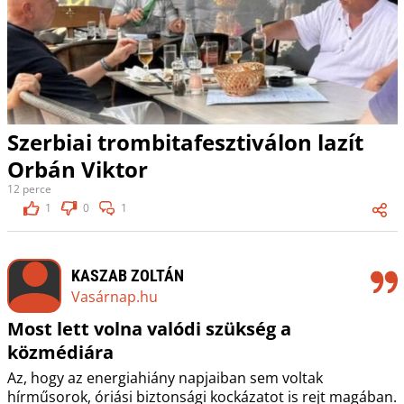
Szerbiai trombitafesztiválon lazít
Orbán Viktor
12 perce
1
0
1
KASZAB ZOLTÁN
Vasárnap.hu
Most lett volna valódi szükség a
közmédiára
Az, hogy az energiahiány napjaiban sem voltak
hírműsorok, óriási biztonsági kockázatot is rejt magában.