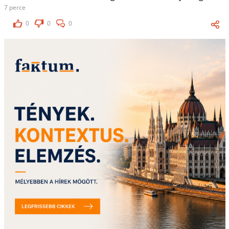
7 perce
0
0
0