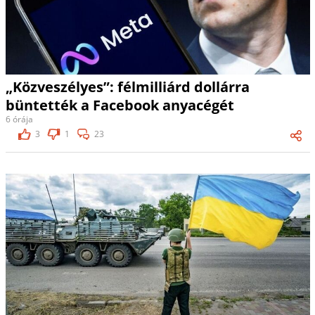
„Közveszélyes”: félmilliárd dollárra
büntették a Facebook anyacégét
6 órája
3
1
23