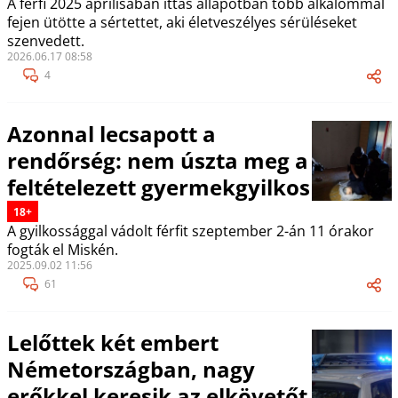
A férfi 2025 áprilisában ittas állapotban több alkalommal
fejen ütötte a sértettet, aki életveszélyes sérüléseket
szenvedett.
2026.06.17 08:58
4
Azonnal lecsapott a
rendőrség: nem úszta meg a
feltételezett gyermekgyilkos
18+
A gyilkossággal vádolt férfit szeptember 2-án 11 órakor
fogták el Miskén.
2025.09.02 11:56
61
Lelőttek két embert
Németországban, nagy
erőkkel keresik az elkövetőt