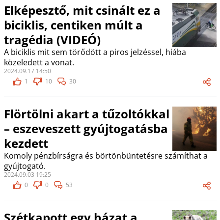
Elképesztő, mit csinált ez a
biciklis, centiken múlt a
tragédia (VIDEÓ)
A biciklis mit sem törődött a piros jelzéssel, hiába
közeledett a vonat.
2024.09.17 14:50
1
10
30
Flörtölni akart a tűzoltókkal
– eszeveszett gyújtogatásba
kezdett
Komoly pénzbírságra és börtönbüntetésre számíthat a
gyújtogató.
2024.09.03 19:25
0
0
53
Szétkapott egy házat a