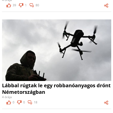
39
1
80
Lábbal rúgtak le egy robbanóanyagos drónt
Németországban
4 órája
0
0
18