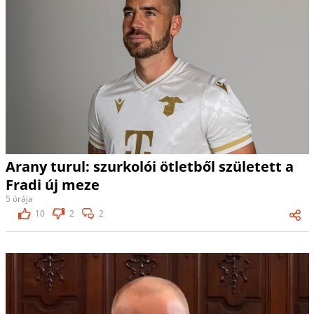
Arany turul: szurkolói ötletből született a
Fradi új meze
5 órája
10
2
2