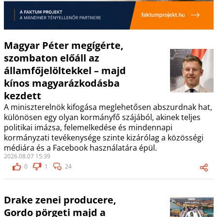
Magyar Péter megígérte,
szombaton előáll az
államfőjelöltekkel – majd
kínos magyarázkodásba
kezdett
A miniszterelnök kifogása meglehetősen abszurdnak hat,
különösen egy olyan kormányfő szájából, akinek teljes
politikai imázsa, felemelkedése és mindennapi
kormányzati tevékenysége szinte kizárólag a közösségi
médiára és a Facebook használatára épül.
2026.08.07 15:39
0
1
24
Drake zenei producere,
Gordo pörgeti majd a