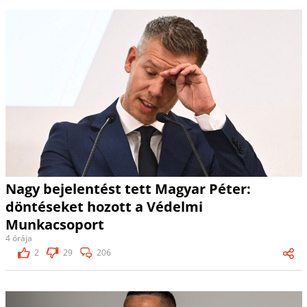
Nagy bejelentést tett Magyar Péter:
döntéseket hozott a Védelmi
Munkacsoport
4 órája
2
29
206