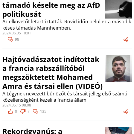
támadó késelte meg az AfD
politikusát
Az elkövetőt letartóztatták. Rövid időn belül ez a második
késes támadás Mannheimben.
2024.06.05 10:01
98
Hajtóvadászatot indítottak
a francia rabszállítóból
megszöktetett Mohamed
Amra és társai ellen (VIDEÓ)
A Légynek nevezett bűnözőt és társait jelleg első számú
közellenségként kezeli a francia állam.
2024.05.15 08:08
0
7
135
Rekordgyanús: a