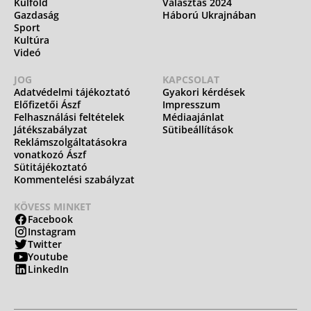
Külföld
Választás 2024
Gazdaság
Háború Ukrajnában
Sport
Kultúra
Videó
JOG
KAPCSOLAT
Adatvédelmi tájékoztató
Gyakori kérdések
Előfizetői Ászf
Impresszum
Felhasználási feltételek
Médiaajánlat
Játékszabályzat
Sütibeállítások
Reklámszolgáltatásokra
vonatkozó Ászf
Sütitájékoztató
Kommentelési szabályzat
KÖVESS MINKET
Facebook
Instagram
Twitter
Youtube
LinkedIn