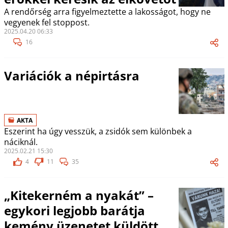
A rendőrség arra figyelmeztette a lakosságot, hogy ne
vegyenek fel stoppost.
2025.04.20 06:33
16
Variációk a népirtásra
AKTA
Eszerint ha úgy vesszük, a zsidók sem különbek a
náciknál.
2025.02.21 15:30
4
11
35
„Kitekerném a nyakát” –
egykori legjobb barátja
kemény üzenetet küldött