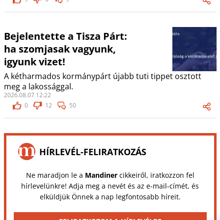
Bejelentette a Tisza Párt:
ha szomjasak vagyunk,
igyunk vizet!
A kétharmados kormánypárt újabb tuti tippet osztott
meg a lakossággal.
2026.08.07 12:22
0
12
50
HÍRLEVÉL-FELIRATKOZÁS
Ne maradjon le a
Mandiner
cikkeiről, iratkozzon fel
hírlevelünkre! Adja meg a nevét és az e-mail-címét, és
elküldjük Önnek a nap legfontosabb híreit.