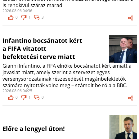
is rendkívül száraz marad.
2026.08.06 04:36
0
1
3
Infantino bocsánatot kért
a FIFA vitatott
befektetési terve miatt
Gianni Infantino, a FIFA elnöke bocsánatot kért amiatt a
javaslat miatt, amely szerint a szervezet egyes
versenysorozatainak részesedését magánbefektetők
számára nyitották volna meg – számolt be róla a BBC.
2026.08.06 04:25
0
1
0
Előre a lengyel úton!