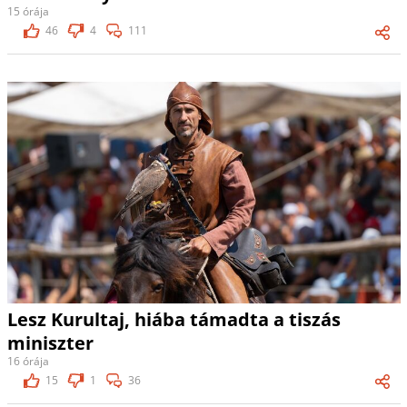
15 órája
46
4
111
Lesz Kurultaj, hiába támadta a tiszás
miniszter
16 órája
15
1
36