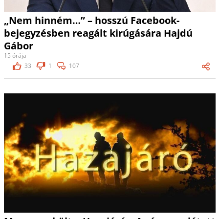
„Nem hinném…” – hosszú Facebook-
bejegyzésben reagált kirúgására Hajdú
Gábor
15 órája
33
1
107