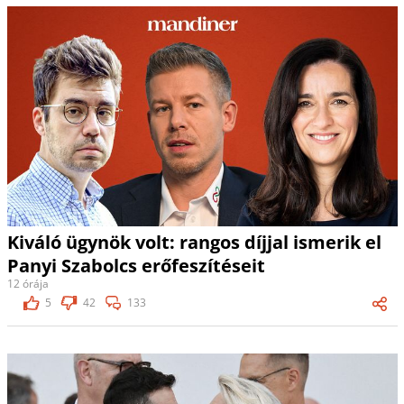
Kiváló ügynök volt: rangos díjjal ismerik el
Panyi Szabolcs erőfeszítéseit
12 órája
5
42
133