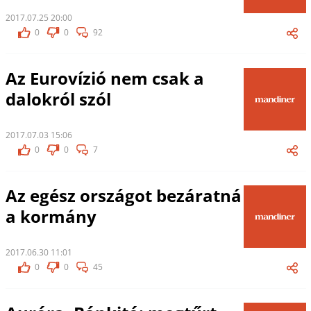
2017.07.25 20:00
0
0
92
Az Eurovízió nem csak a
dalokról szól
2017.07.03 15:06
0
0
7
Az egész országot bezáratná
a kormány
2017.06.30 11:01
0
0
45