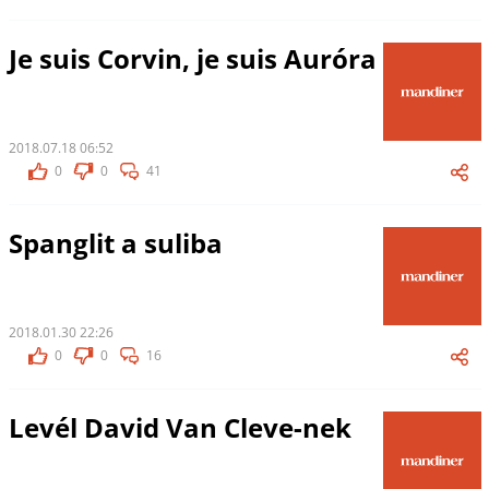
Je suis Corvin, je suis Auróra
2018.07.18 06:52
0
0
41
Spanglit a suliba
2018.01.30 22:26
0
0
16
Levél David Van Cleve-nek