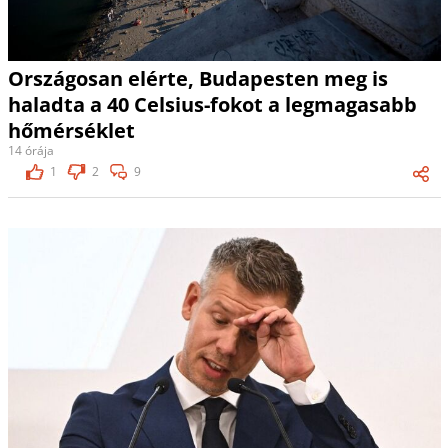
Országosan elérte, Budapesten meg is
haladta a 40 Celsius-fokot a legmagasabb
hőmérséklet
14 órája
1
2
9