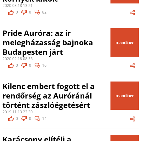
2020.03.18 13:21
0
0
82
Pride Auróra: az ír
melegházasság bajnoka
Budapesten járt
2020.02.18 08:53
0
0
16
Kilenc embert fogott el a
rendőrség az Auróránál
történt zászlóégetésért
2019.11.13 22:30
0
0
14
Karácsony elítéli a