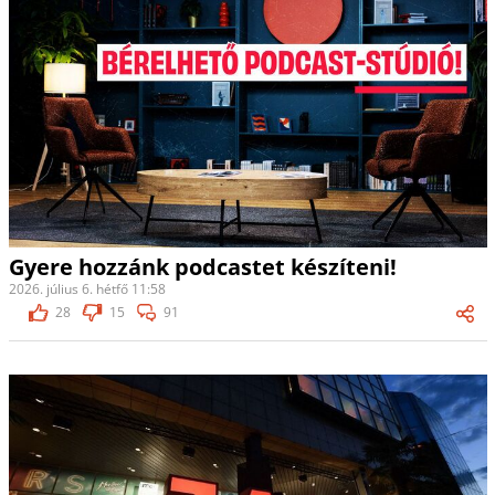
Gyere hozzánk podcastet készíteni!
2026. július 6. hétfő 11:58
28
15
91