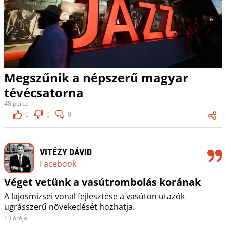
Megszűnik a népszerű magyar
tévécsatorna
48 perce
0
0
0
VITÉZY DÁVID
Facebook
Véget vetünk a vasútrombolás korának
A lajosmizsei vonal fejlesztése a vasúton utazók
ugrásszerű növekedését hozhatja.
13 órája