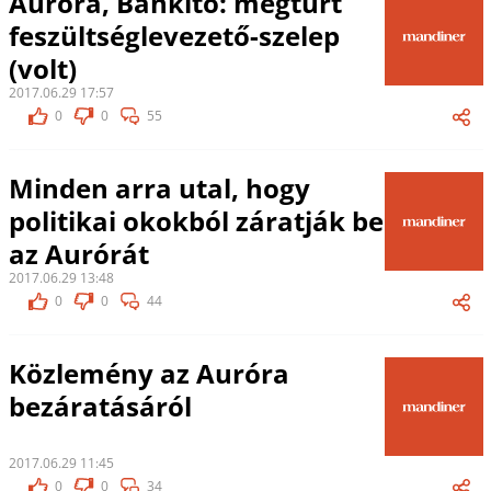
Auróra, Bánkitó: megtűrt
feszültséglevezető-szelep
(volt)
2017.06.29 17:57
0
0
55
Minden arra utal, hogy
politikai okokból záratják be
az Aurórát
2017.06.29 13:48
0
0
44
Közlemény az Auróra
bezáratásáról
2017.06.29 11:45
0
0
34