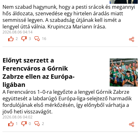
Nem szabad hagynunk, hogy a pesti srácok és megannyi
hős áldozata, szenvedése egy hirtelen áradás miatt
semmissé legyen. A szabadság útjának kell ismét a
lengyel úttá válnia. Krupincza Mariann írása.
2026.08.06 04:14
2
3
16
Előnyt szerzett a
Ferencváros a Górnik
Zabrze ellen az Európa-
ligában
A Ferencváros 1–0-ra legyőzte a lengyel Górnik Zabrze
együttesét a labdarúgó Európa-liga-selejtező harmadik
fordulójának első mérkőzésén, így előnyből várhatja a
jövő heti visszavágót.
2026.08.06 04:02
1
0
2