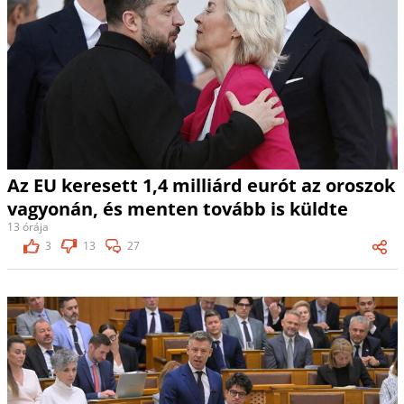
Az EU keresett 1,4 milliárd eurót az oroszok
vagyonán, és menten tovább is küldte
13 órája
3
13
27