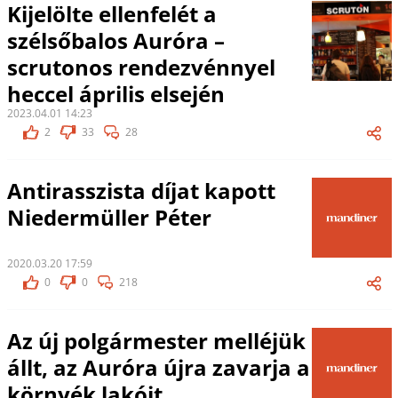
Kijelölte ellenfelét a
szélsőbalos Auróra –
scrutonos rendezvénnyel
heccel április elsején
2023.04.01 14:23
2
33
28
Antirasszista díjat kapott
Niedermüller Péter
2020.03.20 17:59
0
0
218
Az új polgármester melléjük
állt, az Auróra újra zavarja a
környék lakóit