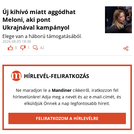
Új kihívó miatt aggódhat
Meloni, aki pont
Ukrajnával kampányol
Elege van a háború támogatásából.
2026.08.05 18:36
0
1
42
HÍRLEVÉL-FELIRATKOZÁS
Ne maradjon le a
Mandiner
cikkeiről, iratkozzon fel
hírlevelünkre! Adja meg a nevét és az e-mail-címét, és
elküldjük Önnek a nap legfontosabb híreit.
FELIRATKOZOM A HÍRLEVÉLRE