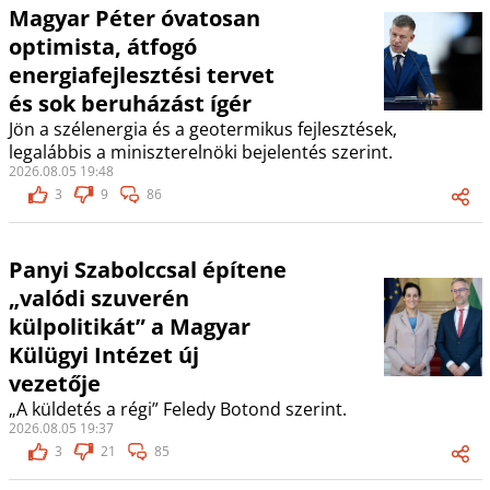
Magyar Péter óvatosan
optimista, átfogó
energiafejlesztési tervet
és sok beruházást ígér
Jön a szélenergia és a geotermikus fejlesztések,
legalábbis a miniszterelnöki bejelentés szerint.
2026.08.05 19:48
3
9
86
Panyi Szabolccsal építene
„valódi szuverén
külpolitikát” a Magyar
Külügyi Intézet új
vezetője
„A küldetés a régi” Feledy Botond szerint.
2026.08.05 19:37
3
21
85