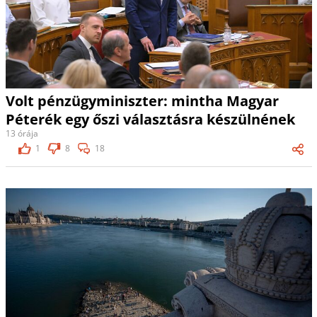
Volt pénzügyminiszter: mintha Magyar
Péterék egy őszi választásra készülnének
13 órája
1
8
18