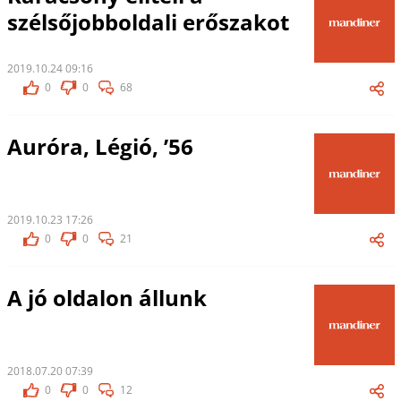
szélsőjobboldali erőszakot
2019.10.24 09:16
0
0
68
Auróra, Légió, ’56
2019.10.23 17:26
0
0
21
A jó oldalon állunk
2018.07.20 07:39
0
0
12