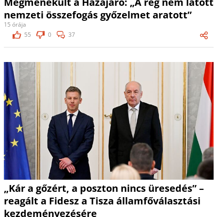
Megmenekült a Hazajáró: „A rég nem látott
nemzeti összefogás győzelmet aratott”
15 órája
55
0
37
„Kár a gőzért, a poszton nincs üresedés” –
reagált a Fidesz a Tisza államfőválasztási
kezdeményezésére