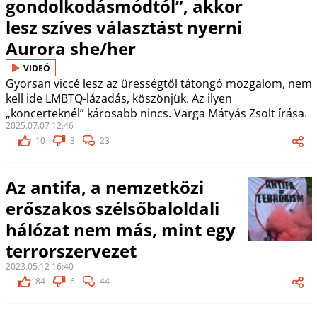
gondolkodásmódtól”, akkor
lesz szíves választást nyerni
Aurora she/her
VIDEÓ
Gyorsan viccé lesz az ürességtől tátongó mozgalom, nem
kell ide LMBTQ-lázadás, köszönjük. Az ilyen
„koncerteknél” károsabb nincs. Varga Mátyás Zsolt írása.
2025.07.07 12:46
10
3
23
Az antifa, a nemzetközi
erőszakos szélsőbaloldali
hálózat nem más, mint egy
terrorszervezet
2023.05.12 16:40
84
6
44