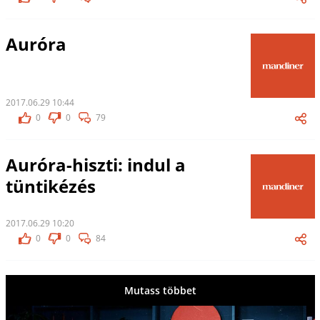
Auróra
2017.06.29 10:44
0
0
79
Auróra-hiszti: indul a
tüntikézés
2017.06.29 10:20
0
0
84
Mutass többet