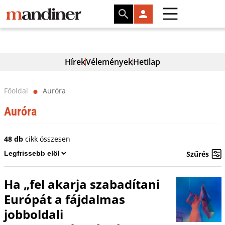
Hírek
Vélemények
Hetilap
Főoldal
Auróra
⬤
Auróra
48 db
cikk összesen
Szűrés
Ha „fel akarja szabadítani
Európát a fájdalmas
jobboldali