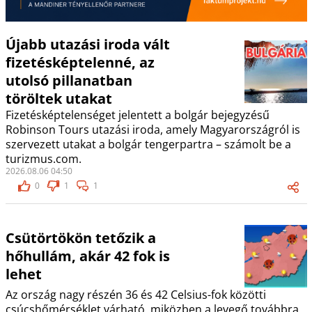
Újabb utazási iroda vált
fizetésképtelenné, az
utolsó pillanatban
töröltek utakat
Fizetésképtelenséget jelentett a bolgár bejegyzésű
Robinson Tours utazási iroda, amely Magyarországról is
szervezett utakat a bolgár tengerpartra – számolt be a
turizmus.com.
2026.08.06 04:50
0
1
1
Csütörtökön tetőzik a
hőhullám, akár 42 fok is
lehet
Az ország nagy részén 36 és 42 Celsius-fok közötti
csúcshőmérséklet várható, miközben a levegő továbbra