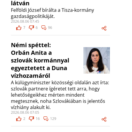
látván
Felföldi József bírálta a Tisza-kormány
gazdaságpolitikáját.
2026.08.06 07:45
7
6
96
Némi spéttel:
Orbán Anita a
szlovák kormánnyal
egyeztetett a Duna
vízhozamáról
A külügyminiszter közösségi oldalán azt írta:
szlovák partnere ígéretet tett arra, hogy
lehetőségeikhez mérten mindent
megtesznek, noha Szlovákiában is jelentős
vízhiány alakult ki.
2026.08.06 07:05
2
16
129