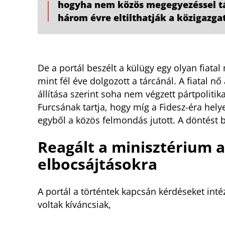
hogyha nem közös megegyezéssel tá
három évre eltilthatják a közigazga
De a portál beszélt a külügy egy olyan fiatal
mint fél éve dolgozott a tárcánál. A fiatal n
állítása szerint soha nem végzett pártpoliti
Furcsának tartja, hogy míg a Fidesz-éra helye
egyből a közös felmondás jutott. A döntést b
Reagált a minisztérium a
elbocsájtásokra
A portál a történtek kapcsán kérdéseket int
voltak kíváncsiak,