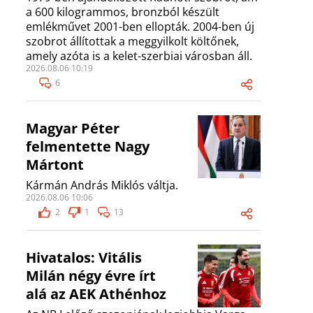
a 600 kilogrammos, bronzból készült
emlékművet 2001-ben ellopták. 2004-ben új
szobrot állítottak a meggyilkolt költőnek,
amely azóta is a kelet-szerbiai városban áll.
2026.08.06 10:19
6
Magyar Péter
felmentette Nagy
Mártont
Kármán András Miklós váltja.
2026.08.06 10:06
2
1
13
Hivatalos: Vitális
Milán négy évre írt
alá az AEK Athénhoz