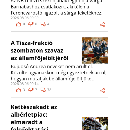
Az NB I előző szezonjának legjobbja Varga
Barnabáshoz csatlakozik, aki télen a
Ferencvárostól igazolt a sárga-feketékhez.
2026.08.06 09:30
0
0
4
A Tisza-frakció
szombaton szavaz
az államfőjelöltjéről
Bujdosó Andrea neveket nem árult el.
Közölte ugyanakkor: még egyeztetnek arról,
hogyan mutatják be államfőjelöltjüket.
2026.08.06 09:14
3
7
78
Kettészakadt az
albérletpiac:
elmaradt a
felsőoktatási