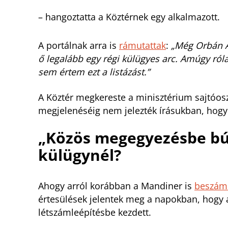
– hangoztatta a Köztérnek egy alkalmazott.
A portálnak arra is
rámutattak
:
„Még Orbán An
ő legalább egy régi külügyes arc. Amúgy ró
sem értem ezt a listázást.”
A Köztér megkereste a minisztérium sajtóosz
megjelenéséig nem jelezték írásukban, hogy 
„Közös megegyezésbe búj
külügynél?
Ahogy arról korábban a Mandiner is
beszám
értesülések jelentek meg a napokban, hogy
létszámleépítésbe kezdett.