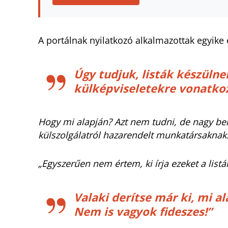
A portálnak nyilatkozó alkalmazottak egyike
Úgy tudjuk, listák készülne
külképviseletekre vonatko
Hogy mi alapján? Azt nem tudni, de nagy bel
külszolgálatról hazarendelt munkatársaknak. E
„Egyszerűen nem értem, ki írja ezeket a list
Valaki derítse már ki, mi a
Nem is vagyok fideszes!”