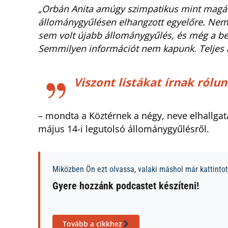
„Orbán Anita amúgy szimpatikus mint magá
állománygyűlésen elhangzott egyelőre. Nem á
sem volt újabb állománygyűlés, és még a be
Semmilyen információt nem kapunk. Teljes 
Viszont listákat írnak rólun
– mondta a Köztérnek a négy, neve elhallgat
május 14-i legutolsó állománygyűlésről.
Miközben Ön ezt olvassa, valaki máshol már kattintott
Gyere hozzánk podcastet készíteni!
Tovább a cikkhez