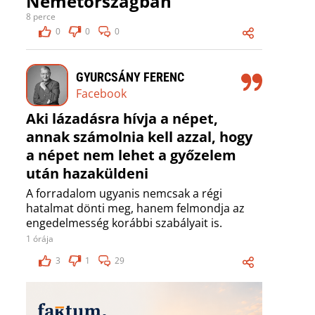
Németországban
8 perce
0
0
0
GYURCSÁNY FERENC
Facebook
Aki lázadásra hívja a népet,
annak számolnia kell azzal, hogy
a népet nem lehet a győzelem
után hazaküldeni
A forradalom ugyanis nemcsak a régi
hatalmat dönti meg, hanem felmondja az
engedelmesség korábbi szabályait is.
1 órája
3
1
29