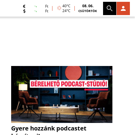
40°C
08. 06.
Ft
24°C
Ft
CSÜTÖRTÖK
Gyere hozzánk podcastet