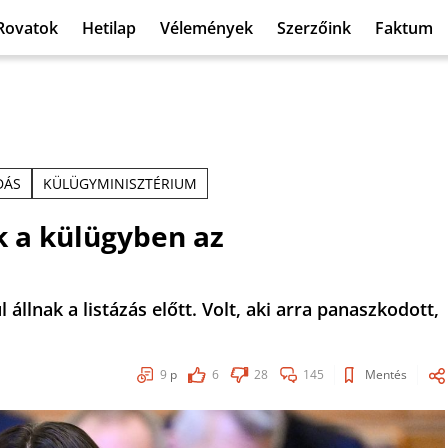
Rovatok
Hetilap
Vélemények
Szerzőink
Faktum
DÁS
KÜLÜGYMINISZTÉRIUM
ák a külügyben az
llnak a listázás előtt. Volt, aki arra panaszkodott,
9
p
6
28
145
Mentés