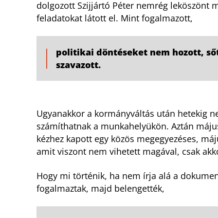
dolgozott Szijjártó Péter nemrég leköszönt m
feladatokat látott el. Mint fogalmazott,
politikai döntéseket nem hozott, ső
szavazott.
Ugyanakkor a kormányváltás után hetekig nem
számíthatnak a munkahelyükön. Aztán május 
kézhez kapott egy közös megegyezéses, má
amit viszont nem vihetett magával, csak akko
Hogy mi történik, ha nem írja alá a dokumen
fogalmaztak, majd belengették,