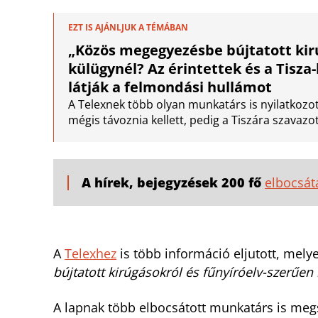
EZT IS AJÁNLJUK A TÉMÁBAN
„Közös megegyezésbe bújtatott kir
külügynél? Az érintettek és a Tisz
látják a felmondási hullámot
A Telexnek több olyan munkatárs is nyilatkozot
mégis távoznia kellett, pedig a Tiszára szavazot
A hírek, bejegyzések 200 fő
elbocsát
A
Telexhez
is több információ eljutott, mely
bújtatott kirúgásokról és fűnyíróelv-szerűen
A lapnak több elbocsátott munkatárs is megs