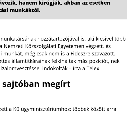
vozik, hanem kirúgják, abban az esetben
tási munkáktól.
 munkatársának hozzátartozójával is, aki kicsivel több
ő a Nemzeti Közszolgálati Egyetemen végzett, és
kai munkát, még csak nem is a Fideszre szavazott.
ttes államtitkárainak felkínáltak más pozíciót, neki
izalomvesztéssel indokolták – írta a Telex.
 sajtóban megírt
ézett a Külügyminisztériumhoz: többek között arra