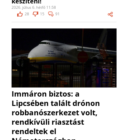
készíteni!
2026. július 6. hétfő 11:58
28
15
91
Immáron biztos: a
Lipcsében talált drónon
robbanószerkezet volt,
rendkívüli riasztást
rendeltek el