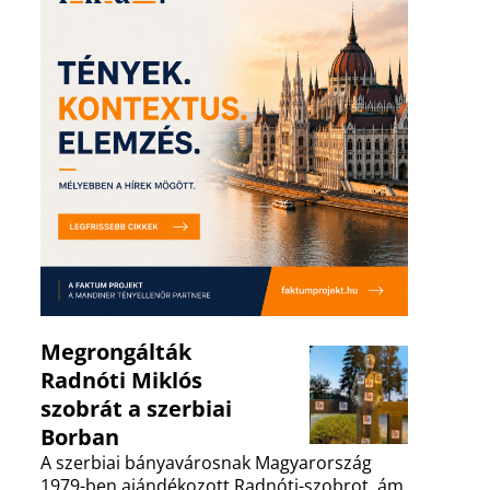
Megrongálták
Radnóti Miklós
szobrát a szerbiai
Borban
A szerbiai bányavárosnak Magyarország
1979-ben ajándékozott Radnóti-szobrot, ám