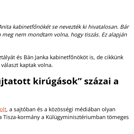
ita kabinetfőnökét se nevezték ki hivatalosan. Bár
la meg nem mondtam volna, hogy tiszás. Ez alapján
tályát és Bán Janka kabinetfőnököt is, de cikkünk
választ kaptak volna.
tatott kirúgások” százai a
olt
, a sajtóban és a közösségi médiában olyan
 a Tisza-kormány a Külügyminisztériumban tömeges