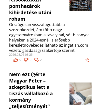
ponthatárok
kihirdetése utáni
roham
Országosan visszafogottabb a
szezonkezdet, ám több nagy
egyetemvárosban a tavalyinál, sőt bizonyos
helyeken a 2024-esnél is erősebb
keresletnövekedés látható az ingatlan.com
vezető gazdasági szakértője szerint.
2026.08.06 08:25
0
0
2
Nem ezt ígérte
Magyar Péter –
szkeptikus lett a
tiszás vállalkozó a
kormány
„teljesítményét”