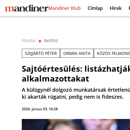
Mandiner Klub
Címlap
Hírek
Főoldal
Belföld
⬤
SZIJJÁRTÓ PÉTER
ORBÁN ANITA
KÖZÖS FELMON
Sajtóértesülés: listázhatj
alkalmazottakat
A külügynél dolgozó munkatársak értetlenül á
ki akarták rúgatni, pedig nem is fideszes.
2026. június 03. 16:28