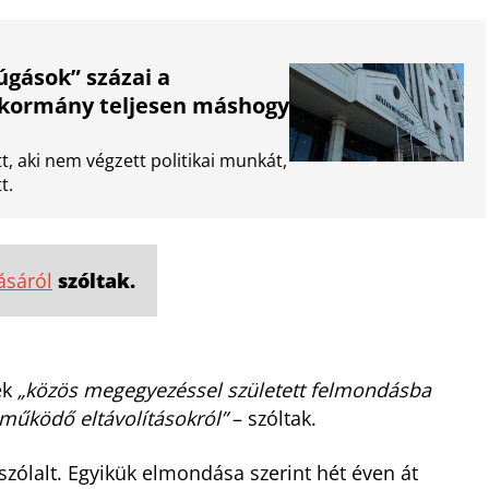
úgások” százai a
a-kormány teljesen máshogy
t, aki nem végzett politikai munkát,
t.
ásáról
szóltak.
ek
„közös megegyezéssel született felmondásba
 működő eltávolításokról”
– szóltak.
zólalt. Egyikük elmondása szerint hét éven át