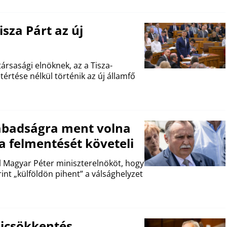
sza Párt az új
ársasági elnöknek, az a Tisza-
értése nélkül történik az új államfő
zabadságra ment volna
 a felmentését követeli
fel Magyar Péter miniszterelnököt, hogy
int „külföldön pihent” a válsághelyzet
zsicsökkentés