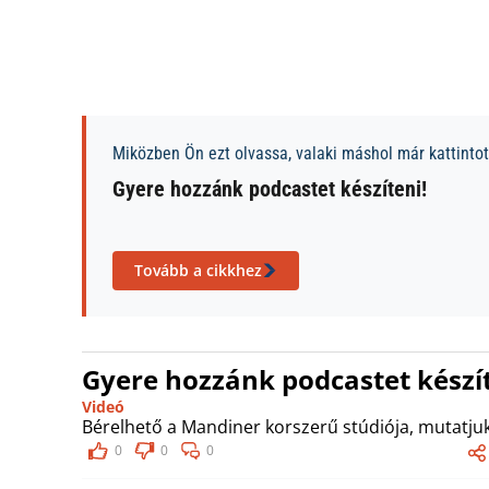
Miközben Ön ezt olvassa, valaki máshol már kattintott
Gyere hozzánk podcastet készíteni!
Tovább a cikkhez
Gyere hozzánk podcastet készít
Videó
Bérelhető a Mandiner korszerű stúdiója, mutatjuk
0
0
0