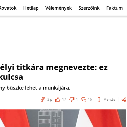
Rovatok
Hetilap
Vélemények
Szerzőink
Faktum
élyi titkára megnevezte: ez
kulcsa
ny büszke lehet a munkájára.
2
p
17
1
16
Mentés