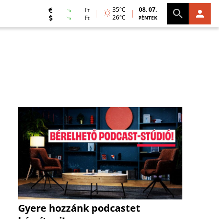
35°C
08. 07.
Ft
26°C
Ft
PÉNTEK
Gyere hozzánk podcastet