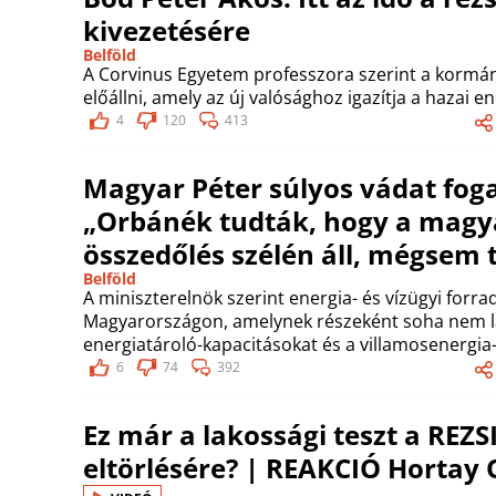
kivezetésére
Belföld
A Corvinus Egyetem professzora szerint a kormány
előállni, amely az új valósághoz igazítja a hazai e
4
120
413
Magyar Péter súlyos vádat fog
„Orbánék tudták, hogy a magy
összedőlés szélén áll, mégsem 
Belföld
A miniszterelnök szerint energia- és vízügyi forr
Magyarországon, amelynek részeként soha nem lá
energiatároló-kapacitásokat és a villamosenergia
6
74
392
Ez már a lakossági teszt a RE
eltörlésére? | REAKCIÓ Hortay O