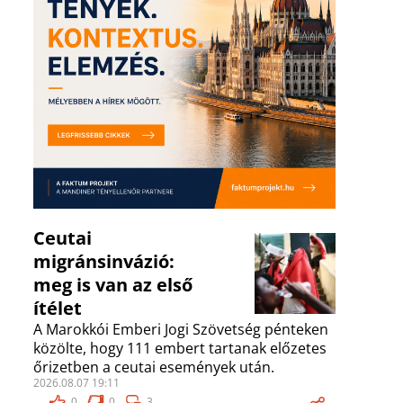
Ceutai
migránsinvázió:
meg is van az első
ítélet
A Marokkói Emberi Jogi Szövetség pénteken
közölte, hogy 111 embert tartanak előzetes
őrizetben a ceutai események után.
2026.08.07 19:11
0
0
3