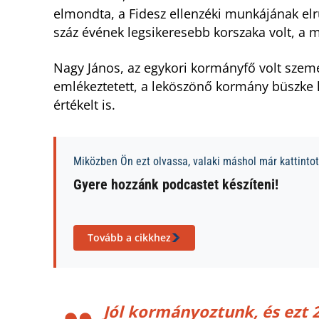
elmondta, a Fidesz ellenzéki munkájának el
száz évének legsikeresebb korszaka volt, a 
Nagy János, az egykori kormányfő volt személ
emlékeztetett, a leköszönő kormány büszke 
értékelt is.
Miközben Ön ezt olvassa, valaki máshol már kattintott
Gyere hozzánk podcastet készíteni!
Tovább a cikkhez
Jól kormányoztunk, és ezt 2