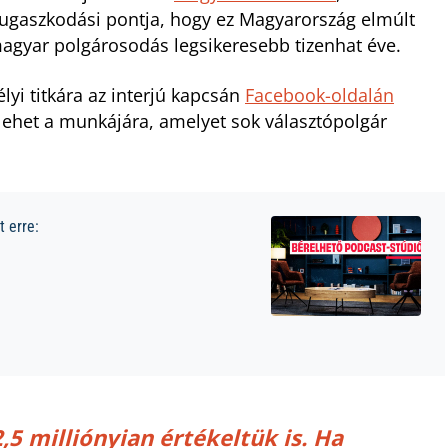
rugaszkodási pontja, hogy ez Magyarország elmúlt
magyar polgárosodás legsikeresebb tizenhat éve.
yi titkára az interjú kapcsán
Facebook-oldalán
lehet a munkájára, amelyet sok választópolgár
 erre:
,5 milliónyian értékeltük is. Ha