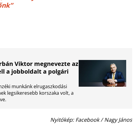
őnk”
Orbán Viktor megnevezte az
ll a jobboldalt a polgári
enzéki munkánk elrugaszkodási
ek legsikeresebb korszaka volt, a
ve.
Nyitókép: Facebook / Nagy János