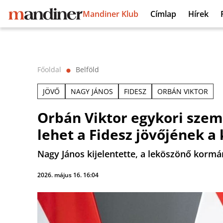
Mandiner Klub
Címlap
Hírek
Főoldal
Belföld
⬤
JÖVŐ
NAGY JÁNOS
FIDESZ
ORBÁN VIKTOR
Orbán Viktor egykori szem
lehet a Fidesz jövőjének a 
Nagy János kijelentette, a leköszönő kormá
2026. május 16. 16:04