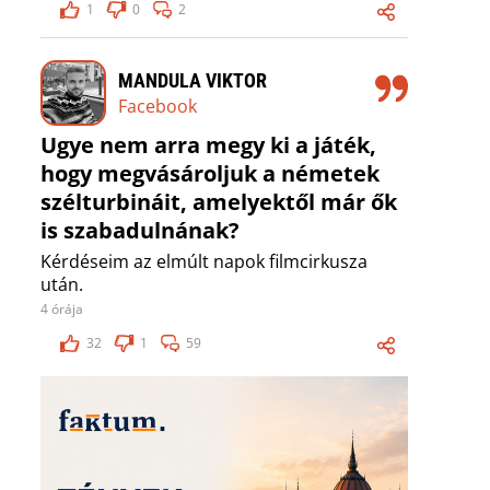
1
0
2
MANDULA VIKTOR
Facebook
Ugye nem arra megy ki a játék,
hogy megvásároljuk a németek
szélturbináit, amelyektől már ők
is szabadulnának?
Kérdéseim az elmúlt napok filmcirkusza
után.
4 órája
32
1
59