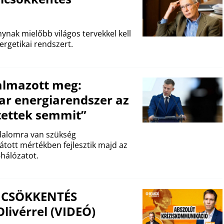
nak mielőbb világos tervekkel kell
nergetikai rendszert.
almazott meg:
ar energiarendszer az
tettek semmit”
adalomra van szükség
tott mértékben fejlesztik majd az
-hálózatot.
ZSICSÖKKENTÉS
livérrel (VIDEÓ)