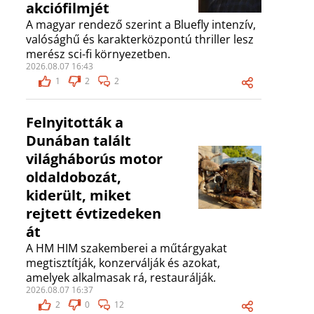
akciófilmjét
A magyar rendező szerint a Bluefly intenzív,
valósághű és karakterközpontú thriller lesz
merész sci-fi környezetben.
2026.08.07 16:43
1
2
2
Felnyitották a
Dunában talált
világháborús motor
oldaldobozát,
kiderült, miket
rejtett évtizedeken
át
A HM HIM szakemberei a műtárgyakat
megtisztítják, konzerválják és azokat,
amelyek alkalmasak rá, restaurálják.
2026.08.07 16:37
2
0
12