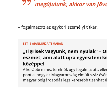
megújulunk, akkor van jöv
– fogalmazott az egykori személyi titkár.
EZT IS AJÁNLJUK A TÉMÁBAN
„Tigrisek vagyunk, nem nyulak” – 
eszmét, ami alatt újra egyesíteni ke
középpel
A korábbi miniszterelnök úgy fogalmazott: ell
pontja, hogy ez Magyarország elmúlt száz évén
magyar polgárosodás legsikeresebb tizenhat é