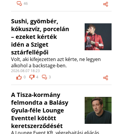
46
Sushi, gyömbér,
kókuszvíz, porcelán
– ezeket kérték
idén a Sziget
sztárfellépői
Volt, aki kifejezetten azt kérte, ne legyen
alkohol a backstage-ben.
2026.08.07 18:23
0
4
3
A Tisza-kormány
felmondta a Balásy
Gyula-féle Lounge
Eventtel kötött
keretszerződését
A Lounge Event Kft. végrehajtási eljárás