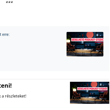
***
 erre:
eni!
 a részleteket!