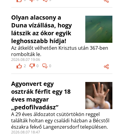
Olyan alacsony a
Duna vízállása, hogy
látszik az ókor egyik
leghosszabb hídja!
Az átkelőt vélhetően Krisztus után 367-ben
rombolták le.
2026.08.07 19:06
2
0
0
Agyonvert egy
osztrák férfit egy 18
éves magyar
„pedofilvadász”
A 29 éves áldozatot csütörtökön reggel
találták holtan egy családi házban a Bécstől
északra fekvő Langenzersdorf településen.
2026.08.07 18:47