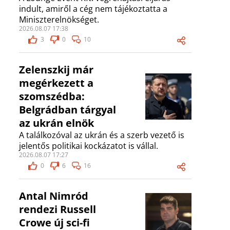
indult, amiről a cég nem tájékoztatta a
Miniszterelnökséget.
2026.08.07 17:38
3
0
10
Zelenszkij már
megérkezett a
szomszédba:
Belgrádban tárgyal
az ukrán elnök
A találkozóval az ukrán és a szerb vezető is
jelentős politikai kockázatot is vállal.
2026.08.07 17:27
0
6
16
Antal Nimród
rendezi Russell
Crowe új sci-fi