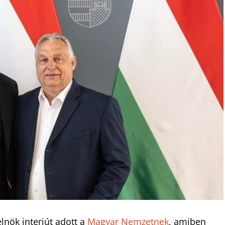
lnök interjút adott a
Magyar Nemzetnek
, amiben