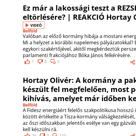
Ez már a lakossági teszt a RE
eltörlésére? | REAKCIÓ Hortay O
VIDEÓ
Belföld
Valóban az előző kormány hibája a mostani energi
Mi a helyzet a korábbi napelemes pályázatokkal? E
egykori szakértőjével, akitől megkérdeztük persze 
parlamenti frakciójához Bóka János felkérésére.
1
0
2
Hortay Olivér: A kormány a pa
készült fel megfelelően, most p
kihívás, amelyet már időben ke
Belföld
A Fidesz energiáért felelős szakpolitikusa hosszú
között értékelte a Tisza-kormány válságkezelését,
az őszi időszakban jelentős esélye van egy gázváls
kell készülni rá.
26
0
110