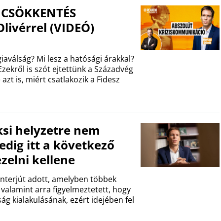
ZSICSÖKKENTÉS
livérrel (VIDEÓ)
aválság? Mi lesz a hatósági árakkal?
zekről is szót ejtettünk a Századvég
azt is, miért csatlakozik a Fidesz
ksi helyzetre nem
edig itt a következő
zelni kellene
 interjút adott, amelyben többek
 valamint arra figyelmeztetett, hogy
ág kialakulásának, ezért idejében fel