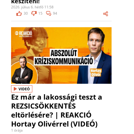
készíteni!
2026. július 6. hétfő 11:58
30
15
94
VIDEÓ
Ez már a lakossági teszt a
REZSICSÖKKENTÉS
eltörlésére? | REAKCIÓ
Hortay Olivérrel (VIDEÓ)
1 órája