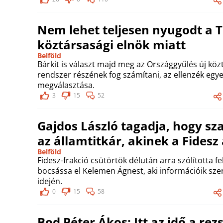
Nem lehet teljesen nyugodt a Ti
köztársasági elnök miatt
Belföld
Bárkit is választ majd meg az Országgyűlés új közt
rendszer részének fog számítani, az ellenzék egyet
megválasztása.
3
15
52
Gajdos László tagadja, hogy s
az államtitkár, akinek a Fidesz
Belföld
Fidesz-frakció csütörtök délután arra szólította 
bocsássa el Kelemen Ágnest, aki információik szer
idején.
0
15
58
Bod Péter Ákos: Itt az idő a re