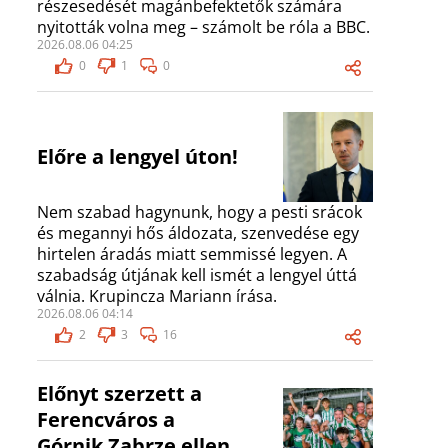
részesedését magánbefektetők számára
nyitották volna meg – számolt be róla a BBC.
2026.08.06 04:25
0
1
0
Előre a lengyel úton!
Nem szabad hagynunk, hogy a pesti srácok
és megannyi hős áldozata, szenvedése egy
hirtelen áradás miatt semmissé legyen. A
szabadság útjának kell ismét a lengyel úttá
válnia. Krupincza Mariann írása.
2026.08.06 04:14
2
3
16
Előnyt szerzett a
Ferencváros a
Górnik Zabrze ellen