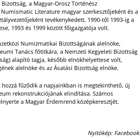
ti Bizottság, a Magyar-Orosz Történész
a Numismatic Literature magyar szerkesztőjeként és a
lyvezetőjeként tevékenykedett, 1990-től 1993-ig a
e, 1993 és 1999 között főigazgatója volt.
zetközi Numizmatikai Bizottságának alelnöke,
umi Tanács főtitkára, a Nemzeti Kegyeleti Bizottság
ág) alapító tagja, később elnökhelyettese volt,
gének alelnöke és az Ásatási Bizottság elnöke.
ozzá fűződik a napjainkban is megtekinthető, új
múzeum rekonstrukciójának elindítása. Számos
elnyerte a Magyar Érdemrend középkeresztjét.
Nyitókép: Facebook