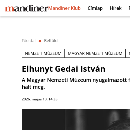
Mandiner Klub
Címlap
Hírek
Főoldal
Belföld
⬤
NEMZETI MÚZEUM
MAGYAR NEMZETI MÚZEUM
Elhunyt Gedai István
A Magyar Nemzeti Múzeum nyugalmazott fői
halt meg.
2026. május 13. 14:35