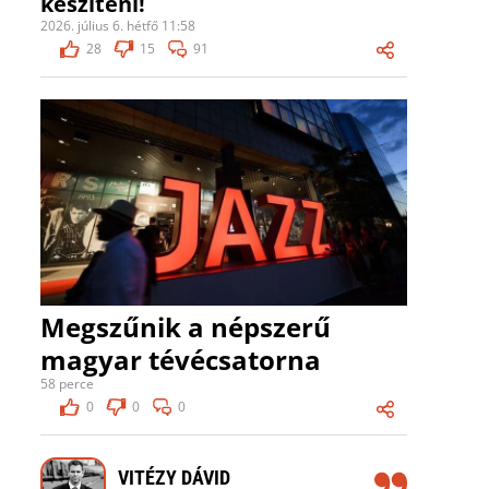
készíteni!
2026. július 6. hétfő 11:58
28
15
91
Megszűnik a népszerű
magyar tévécsatorna
58 perce
0
0
0
VITÉZY DÁVID