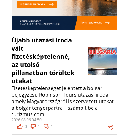
Újabb utazási iroda
vált
fizetésképtelenné,
az utolsó
pillanatban töröltek
utakat
Fizetésképtelenséget jelentett a bolgár
bejegyzésű Robinson Tours utazási iroda,
amely Magyarországról is szervezett utakat
a bolgár tengerpartra – számolt be a
turizmus.com.
2026.08.06 04:50
0
1
1