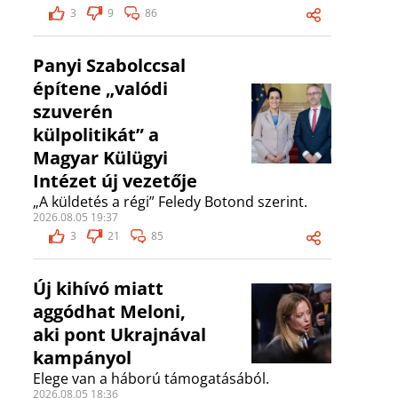
3
9
86
Panyi Szabolccsal
építene „valódi
szuverén
külpolitikát” a
Magyar Külügyi
Intézet új vezetője
„A küldetés a régi” Feledy Botond szerint.
2026.08.05 19:37
3
21
85
Új kihívó miatt
aggódhat Meloni,
aki pont Ukrajnával
kampányol
Elege van a háború támogatásából.
2026.08.05 18:36