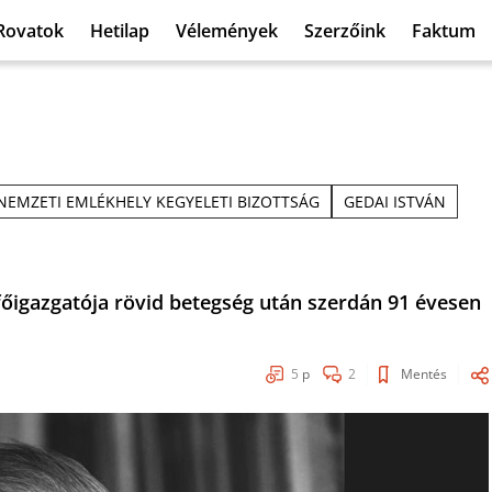
Rovatok
Hetilap
Vélemények
Szerzőink
Faktum
NEMZETI EMLÉKHELY KEGYELETI BIZOTTSÁG
GEDAI ISTVÁN
gazgatója rövid betegség után szerdán 91 évesen
5
p
2
Mentés