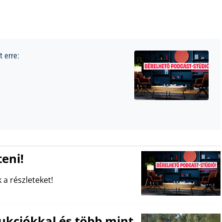
 erre:
eni!
 a részleteket!
ukciókkal és több mint