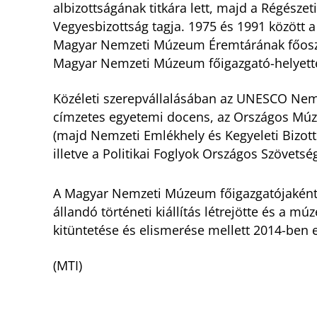
albizottságának titkára lett, majd a Régésze
Vegyesbizottság tagja. 1975 és 1991 között 
Magyar Nemzeti Múzeum Éremtárának főosztá
Magyar Nemzeti Múzeum főigazgató-helyettes
Közéleti szerepvállalásában az UNESCO Nem
címzetes egyetemi docens, az Országos Múze
(majd Nemzeti Emlékhely és Kegyeleti Bizotts
illetve a Politikai Foglyok Országos Szövetsé
A Magyar Nemzeti Múzeum főigazgatójaként h
állandó történeti kiállítás létrejötte és a 
kitüntetése és elismerése mellett 2014-ben 
(MTI)