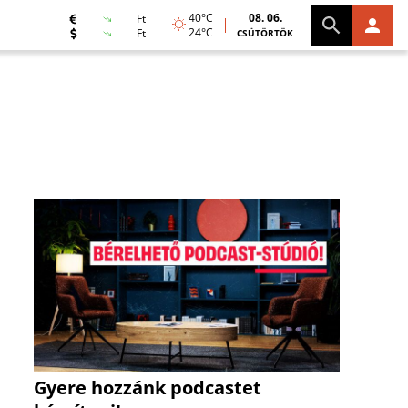
40°C
08. 06.
Ft
24°C
Ft
CSÜTÖRTÖK
Gyere hozzánk podcastet