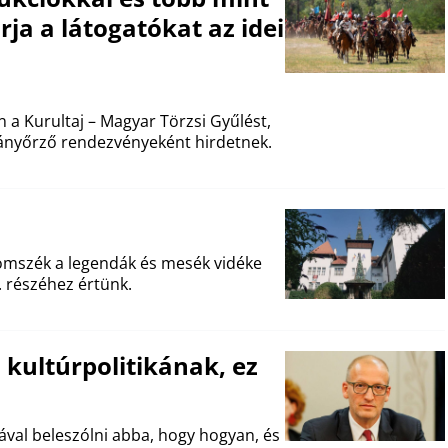
a a látogatókat az idei
 a Kurultaj – Magyar Törzsi Gyűlést,
nyőrző rendezvényeként hirdetnek.
romszék a legendák és mesék vidéke
. részéhez értünk.
a kultúrpolitikának, ez
val beleszólni abba, hogy hogyan, és