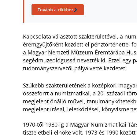
Tovább a cikkhez
Kapcsolata választott szakterületével, a num
éremgyűjtőként kezdett el pénztörténettel fo
a Magyar Nemzeti Múzeum Éremtárába Huszá
segédmuzeológussá nevezték ki. Ezzel egy p
tudományszervezői pálya vette kezdetét.
Szűkebb szakterületének a középkori magyar
összeforrt a numizmatikai, a 20. századi tör
megjelent önálló művei, tanulmánykötetekbe
megjelent írásai, leletközlései, könyvismer
1970-től 1980-ig a Magyar Numizmatikai Társu
tiszteletbeli elnöke volt. 1973 és 1990 kö