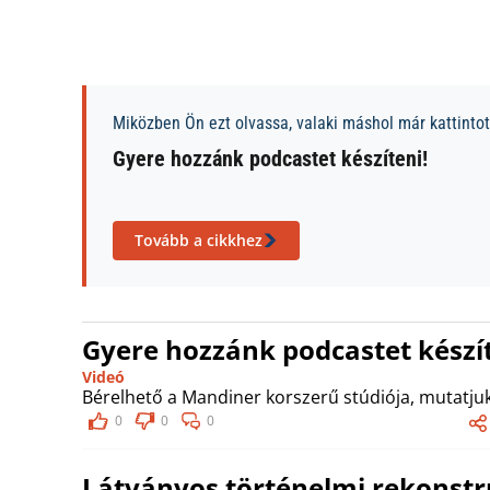
Miközben Ön ezt olvassa, valaki máshol már kattintott
Gyere hozzánk podcastet készíteni!
Tovább a cikkhez
Gyere hozzánk podcastet készít
Videó
Bérelhető a Mandiner korszerű stúdiója, mutatjuk
0
0
0
Látványos történelmi rekonstr