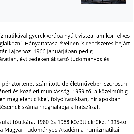
izmatikával gyerekkorába nyúlt vissza, amikor lelkes
glalkozni. Hányattatása éveiben is rendszeres bejárt
r Lajoshoz, 1966 januárjában pedig
áratlan, évtizedeken át tartó tudományos és
 pénztörténet számított, de életművében szorosan
téneti és közéleti munkásság. 1959-től a közelmúltig
n megjelent cikkei, folyóiratokban, hírlapokban
tetéseinek száma meghaladja a hatszázat.
lat főtitkára, 1980 és 1988 között elnöke, 1995-től
zött a Magyar Tudományos Akadémia numizmatikai