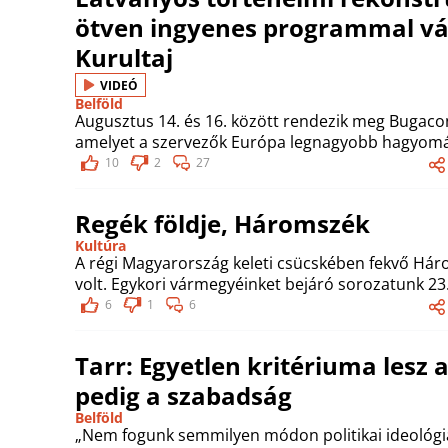
ötven ingyenes programmal várj
Kurultaj
VIDEÓ
Belföld
Augusztus 14. és 16. között rendezik meg Bugacon
amelyet a szervezők Európa legnagyobb hagyomá
10
2
27
Regék földje, Háromszék
Kultúra
A régi Magyarország keleti csücskében fekvő Há
volt. Egykori vármegyéinket bejáró sorozatunk 23
6
1
6
Tarr: Egyetlen kritériuma lesz 
pedig a szabadság
Belföld
„Nem fogunk semmilyen módon politikai ideológiá