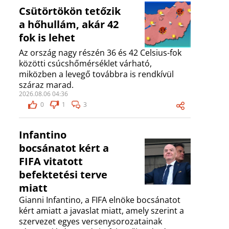
Csütörtökön tetőzik
a hőhullám, akár 42
fok is lehet
Az ország nagy részén 36 és 42 Celsius-fok
közötti csúcshőmérséklet várható,
miközben a levegő továbbra is rendkívül
száraz marad.
2026.08.06 04:36
0
1
3
Infantino
bocsánatot kért a
FIFA vitatott
befektetési terve
miatt
Gianni Infantino, a FIFA elnöke bocsánatot
kért amiatt a javaslat miatt, amely szerint a
szervezet egyes versenysorozatainak