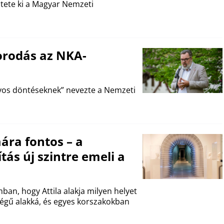
ntete ki a Magyar Nemzeti
borodás az NKA-
yos döntéseknek” nevezte a Nemzeti
mára fontos – a
tás új szintre emeli a
an, hogy Attila alakja milyen helyet
őségű alakká, és egyes korszakokban