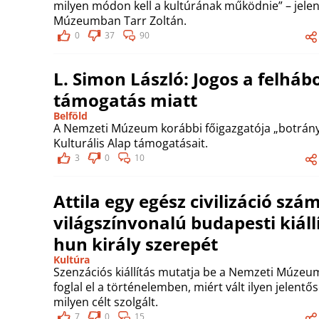
milyen módon kell a kultúrának működnie” – jele
Múzeumban Tarr Zoltán.
0
37
90
L. Simon László: Jogos a felhá
támogatás miatt
Belföld
A Nemzeti Múzeum korábbi főigazgatója „botrán
Kulturális Alap támogatásait.
3
0
10
Attila egy egész civilizáció szá
világszínvonalú budapesti kiállí
hun király szerepét
Kultúra
Szenzációs kiállítás mutatja be a Nemzeti Múzeumb
foglal el a történelemben, miért vált ilyen jelent
milyen célt szolgált.
7
0
15