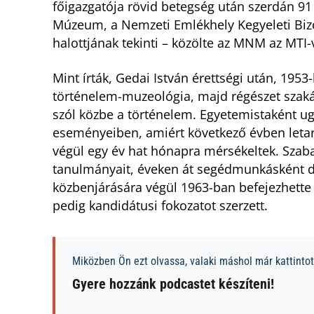
főigazgatója rövid betegség után szerdán 9
Múzeum, a Nemzeti Emlékhely Kegyeleti Bizo
halottjának tekinti – közölte az MNM az MTI-
Mint írták, Gedai István érettségi után, 195
történelem-muzeológia, majd régészet szak
szól közbe a történelem. Egyetemistaként ugy
eseményeiben, amiért következő évben letart
végül egy év hat hónapra mérsékeltek. Szab
tanulmányait, éveken át segédmunkásként d
közbenjárására végül 1963-ban befejezhette
pedig kandidátusi fokozatot szerzett.
Miközben Ön ezt olvassa, valaki máshol már kattintott
Gyere hozzánk podcastet készíteni!