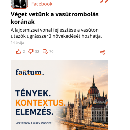
Facebook
Véget vetünk a vasútrombolás
korának
A lajosmizsei vonal fejlesztése a vasúton
utazók ugrásszerű növekedését hozhatja.
14 órája
2
32
70