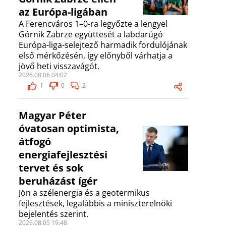
az Európa-ligában
A Ferencváros 1–0-ra legyőzte a lengyel
Górnik Zabrze együttesét a labdarúgó
Európa-liga-selejtező harmadik fordulójának
első mérkőzésén, így előnyből várhatja a
jövő heti visszavágót.
2026.08.06 04:02
1
0
2
Magyar Péter
óvatosan optimista,
átfogó
energiafejlesztési
tervet és sok
beruházást ígér
Jön a szélenergia és a geotermikus
fejlesztések, legalábbis a miniszterelnöki
bejelentés szerint.
2026.08.05 19:48