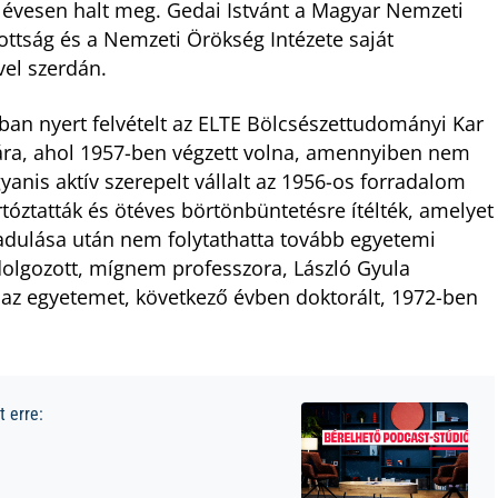
1 évesen halt meg. Gedai Istvánt a Magyar Nemzeti
ttság és a Nemzeti Örökség Intézete saját
vel szerdán.
3-ban nyert felvételt az ELTE Bölcsészettudományi Kar
ára, ahol 1957-ben végzett volna, amennyiben nem
anis aktív szerepelt vállalt az 1956-os forradalom
óztatták és ötéves börtönbüntetésre ítélték, amelyet
adulása után nem folytathatta tovább egyetemi
olgozott, mígnem professzora, László Gyula
 az egyetemet, következő évben doktorált, 1972-ben
 erre: