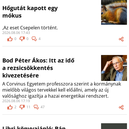
Hőgutát kapott egy
mókus
,Az eset Csepelen történt.
2026.08.06 17:43
0
0
4
Bod Péter Ákos: Itt az idő
a rezsicsökkentés
kivezetésére
A Corvinus Egyetem professzora szerint a kormánynak
mielőbb világos tervekkel kell előállni, amely az új
valósághoz igazítja a hazai energetikai rendszert.
2026.08.06 17:19
2
11
47
Libri-könyvajánló: Bán