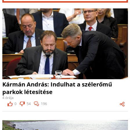
Kármán András: Indulhat a szélerőmű
parkok létesítése
4 órája
0
54
196