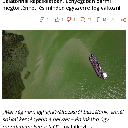
Balatonnal kapcsolatban. Lényegében bármi
megtörténhet, és minden egyszerre fog változni.
5
p
1
14
57
Mentés
„Már rég nem éghajlatváltozásról beszélünk, ennél
sokkal keményebb a helyzet – én inkább úgy
mondanám: klíma-K.O”
– nyilatkozta a