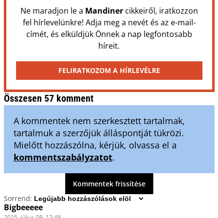
Ne maradjon le a
Mandiner
cikkeiről, iratkozzon
fel hírlevelünkre! Adja meg a nevét és az e-mail-
címét, és elküldjük Önnek a nap legfontosabb
híreit.
FELIRATKOZOM A HÍRLEVÉLRE
Összesen 57 komment
A kommentek nem szerkesztett tartalmak,
tartalmuk a szerzőjük álláspontját tükrözi.
Mielőtt hozzászólna, kérjük, olvassa el a
kommentszabályzatot
.
Kommentek frissítése
Sorrend:
Bigbeeeee
2025. július 09. 12:48