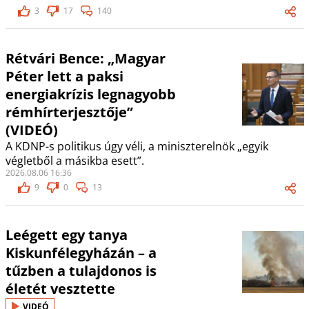
3
17
140
Rétvári Bence: „Magyar
Péter lett a paksi
energiakrízis legnagyobb
rémhírterjesztője”
(VIDEÓ)
A KDNP-s politikus úgy véli, a miniszterelnök „egyik
végletből a másikba esett”.
2026.08.06 16:36
9
0
13
Leégett egy tanya
Kiskunfélegyházán – a
tűzben a tulajdonos is
életét vesztette
VIDEÓ