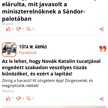
elárulta, mit javasolt a
miniszterelnöknek a Sándor-
palotában
26 perce
0
0
0
TÓTA W. ÁRPÁD
Facebook
Az is lehet, hogy Novák Katalin tucatjával
engedett szabadon veszélyes tiszás
bűnözőket, és ezért a lapítás!
Zörög a haraszt! Itt zörgetem épp! Zörgessetek, és
megnyittatik néktek!
58 perce
1
4
5