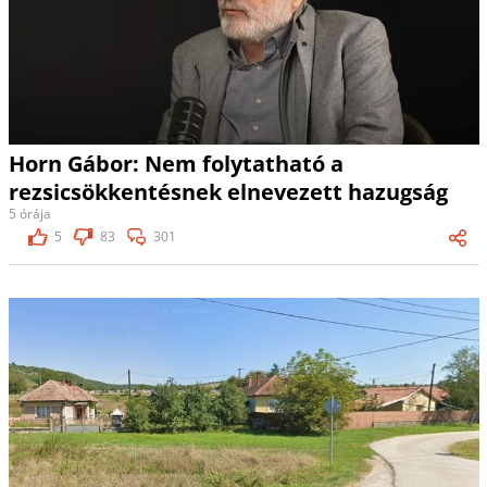
Horn Gábor: Nem folytatható a
rezsicsökkentésnek elnevezett hazugság
5 órája
5
83
301