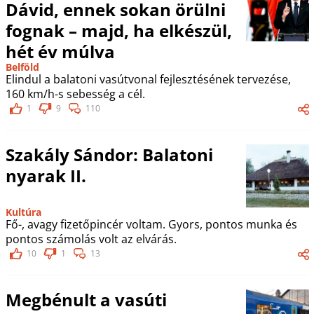
Dávid, ennek sokan örülni
fognak – majd, ha elkészül,
hét év múlva
Belföld
Elindul a balatoni vasútvonal fejlesztésének tervezése,
160 km/h-s sebesség a cél.
1
9
110
Szakály Sándor: Balatoni
nyarak II.
Kultúra
Fő-, avagy fizetőpincér voltam. Gyors, pontos munka és
pontos számolás volt az elvárás.
10
1
13
Megbénult a vasúti