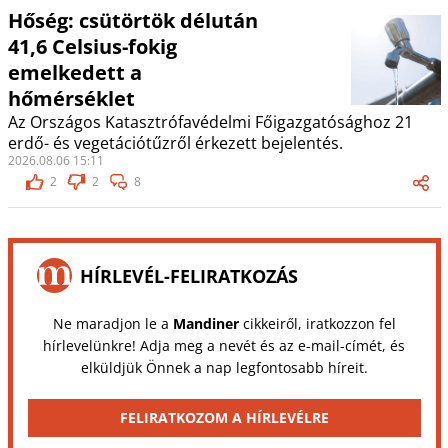
Hőség: csütörtök délután
41,6 Celsius-fokig
emelkedett a
hőmérséklet
Az Országos Katasztrófavédelmi Főigazgatósághoz 21
erdő- és vegetációtűzről érkezett bejelentés.
2026.08.06 15:11
2
2
8
HÍRLEVÉL-FELIRATKOZÁS
Ne maradjon le a
Mandiner
cikkeiről, iratkozzon fel
hírlevelünkre! Adja meg a nevét és az e-mail-címét, és
elküldjük Önnek a nap legfontosabb híreit.
FELIRATKOZOM A HÍRLEVÉLRE