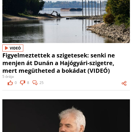
VIDEÓ
Figyelmeztettek a szigetesek: senki ne
menjen át Dunán a Hajógyári-szigetre,
mert megütheted a bokádat (VIDEÓ)
5 órája
0
8
25