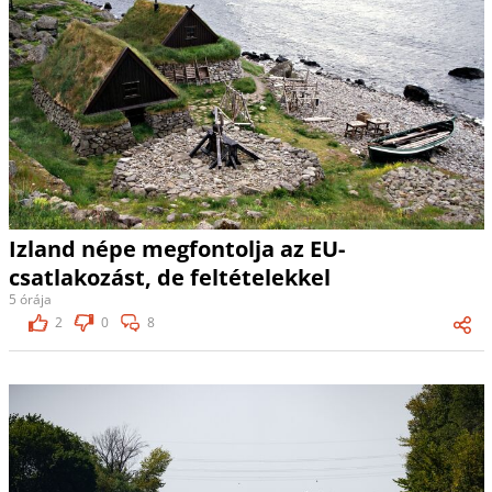
Izland népe megfontolja az EU-
csatlakozást, de feltételekkel
5 órája
2
0
8