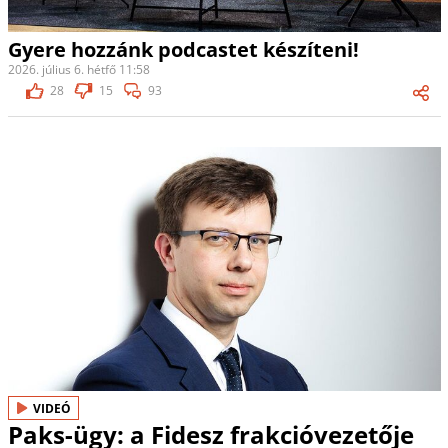
Gyere hozzánk podcastet készíteni!
2026. július 6. hétfő 11:58
28
15
93
VIDEÓ
Paks-ügy: a Fidesz frakcióvezetője