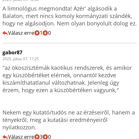
A limnológus megmondta! Azér' algásodik a 
Balaton, mert nincs komoly kormányzati szándék, 
hogy ne algásodjon. Nem olyan bonyolul
Válasz erre
1
0
gabor87
2025. július 07. 17:25
"az ökoszisztémák kaotikus rendszerek, és amikor 
egy küszöbértéket elérnek, onnantól kezdve 
kiszámíthatatlanul változhatnak. Jelenleg úgy 
érzem, hogy ezen a küszöbértéken vagyunk,"

Nekem egy kutató/tudós ne az érzéseiről, hanem a 
tényekről, meg a kutatási eredményeiről 
nyilatkozzon.
Válasz erre
3
0