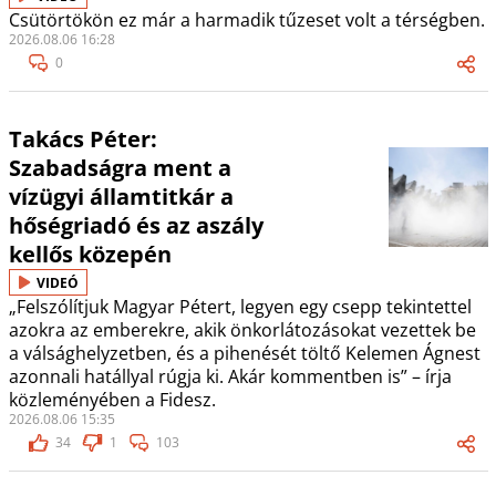
Csütörtökön ez már a harmadik tűzeset volt a térségben.
2026.08.06 16:28
0
Takács Péter:
Szabadságra ment a
vízügyi államtitkár a
hőségriadó és az aszály
kellős közepén
VIDEÓ
„Felszólítjuk Magyar Pétert, legyen egy csepp tekintettel
azokra az emberekre, akik önkorlátozásokat vezettek be
a válsághelyzetben, és a pihenését töltő Kelemen Ágnest
azonnali hatállyal rúgja ki. Akár kommentben is” – írja
közleményében a Fidesz.
2026.08.06 15:35
34
1
103