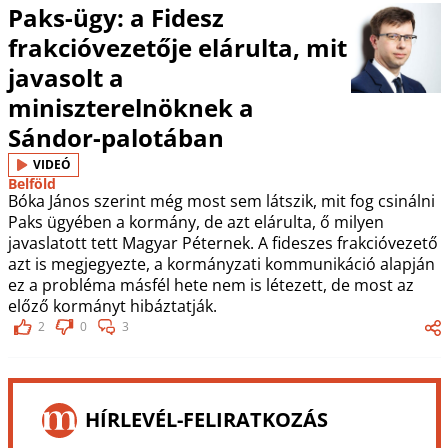
Paks-ügy: a Fidesz
frakcióvezetője elárulta, mit
javasolt a
miniszterelnöknek a
Sándor-palotában
VIDEÓ
Belföld
Bóka János szerint még most sem látszik, mit fog csinálni
Paks ügyében a kormány, de azt elárulta, ő milyen
javaslatott tett Magyar Péternek. A fideszes frakcióvezető
azt is megjegyezte, a kormányzati kommunikáció alapján
ez a probléma másfél hete nem is létezett, de most az
előző kormányt hibáztatják.
2
0
3
HÍRLEVÉL-FELIRATKOZÁS