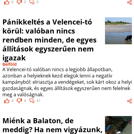
0
0
0
Pánikkeltés a Velencei-tó
körül: valóban nincs
rendben minden, de egyes
állítások egyszerűen nem
igazak
Belföld
A Velencei-tó valóban nincs a legjobb állapotban,
azonban a helyieknek kezd elegük lenni a negatív
kampányból: elriasztja a vendégeket, sok kárt okoz a helyi
gazdaságnak, és egyes állítások egyszerűen nem felelnek
meg a valóságnak.
4
4
41
Miénk a Balaton, de
meddig? Ha nem vigyázunk,