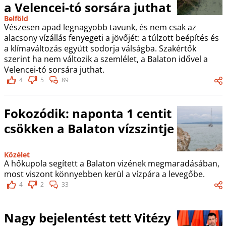
a Velencei-tó sorsára juthat
Belföld
Vészesen apad legnagyobb tavunk, és nem csak az
alacsony vízállás fenyegeti a jövőjét: a túlzott beépítés és
a klímaváltozás együtt sodorja válságba. Szakértők
szerint ha nem változik a szemlélet, a Balaton idővel a
Velencei-tó sorsára juthat.
4
5
89
Fokozódik: naponta 1 centit
csökken a Balaton vízszintje
Közélet
A hőkupola segített a Balaton vizének megmaradásában,
most viszont könnyebben kerül a vízpára a levegőbe.
4
2
33
Nagy bejelentést tett Vitézy