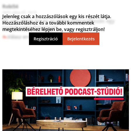
Robi54
2025. július 07. 14:15
Jelenleg csak a hozzászólások egy kis részét látja.
Mi van akkor,ha ez az egész klímaváltozás egy 
Hozzászóláshoz és a további kommentek
természetes folyamat?
megtekintéséhez lépjen be, vagy regisztráljon!
Válasz erre
3
1
Regisztráció
Bejelentkezés