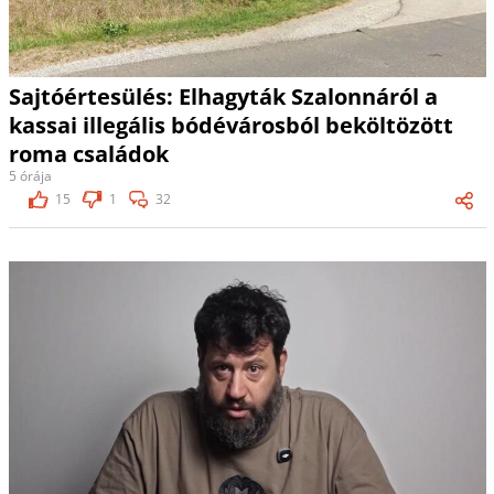
Sajtóértesülés: Elhagyták Szalonnáról a
kassai illegális bódévárosból beköltözött
roma családok
5 órája
15
1
32