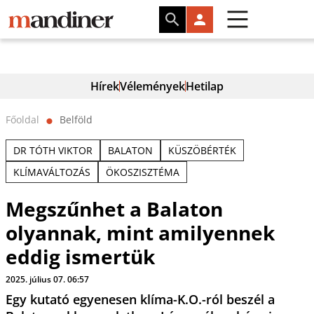
Hírek
Vélemények
Hetilap
Főoldal
Belföld
⬤
DR TÓTH VIKTOR
BALATON
KÜSZÖBÉRTÉK
KLÍMAVÁLTOZÁS
ÖKOSZISZTÉMA
Megszűnhet a Balaton
olyannak, mint amilyennek
eddig ismertük
2025. július 07. 06:57
Egy kutató egyenesen klíma-K.O.-ról beszél a