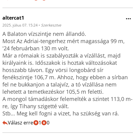
altercat1
•••
2025. július 07. 15:24
•
Szerkesztve
A Balaton vízszintje nem állandó. 

Most Az Adriai-tengerhez mért magassága 99 m, 
'24 februárban 130 m volt.

Már a rómaiak is szabályozták a vízállást, majd 
királyaink is. Időszakok is hoztak változásokat 
hosszabb távon. Egy vörsi longobárd sír 
fenékszintje 106,7 m. Ahhoz, hogy ebben a sírban 
fel ne bukkanjon a talajvíz, a tó vízállása nem 
lehetett a temetkezéskor 105,5 m feletti.

A mongol támadáskor felemelték a szintet 113,0 m-
re, így Tihany szigetté vált.

Stb... Meg kell fogni a vizet, ha szükség van rá.
Válasz erre
1
0