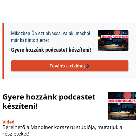
Miközben Ön ezt olvassa, valaki máshol
már kattintott erre:
Gyere hozzánk podcastet készíteni!
Tovább a cikkhez
Gyere hozzánk podcastet
készíteni!
Videó
Bérelhető a Mandiner korszerű stúdiója, mutatjuk a
részleteket!