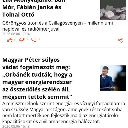
Mór, Fábián Janka és
Tolnai Ottó
Göröngyös úton és a Csillagösvényen – millenniumi
naplóval és rádióinterjúval.
2026.08.06 17:04
0
2
3
Magyar Péter súlyos
vádat fogalmazott meg:
„Orbánék tudták, hogy a
magyar energiarendszer
az összedőlés szélén áll,
mégsem tettek semmit”
A miniszterelnök szerint energia- és vízügyi forradalomra
van szükség Magyarországon, amelynek részeként soha
nem látott mértékben fejlesztik majd az energiatároló-
kapacitásokat és a villamosenergia-hálózatot.
2026.08.06 16:48