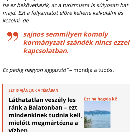
ha ez bekövetkezik, az a turizmusra is súlyosan hat
majd. Ezt a folyamatot előre kellene kalkulálni és
kezelni, de
sajnos semmilyen komoly
kormányzati szándék nincs ezzel
kapcsolatban.
Ez pedig nagyon aggasztó”
– mondja a tudós.
EZT IS AJÁNLJUK A TÉMÁBAN
Láthatatlan veszély les
Ezt ne hagyja ki!
ránk a Balatonban – ezt
mindenkinek tudnia kell,
mielőtt megmártózna a
vízben