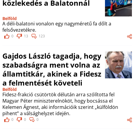
közlekedés a Balatonnál
Belföld
A déli-balatoni vonalon egy nagyméretű fa dőlt a
felsővezetékre.
0
13
123
Gajdos László tagadja, hogy
szabadságra ment volna az
államtitkár, akinek a Fidesz
a felmentését követeli
Belföld
Fidesz-frakció csütörtök délután arra szólította fel
Magyar Péter miniszterelnököt, hogy bocsássa el
Kelemen Ágnest, aki információik szerint „külföldön
pihent” a válsághelyzet idején.
0
0
0