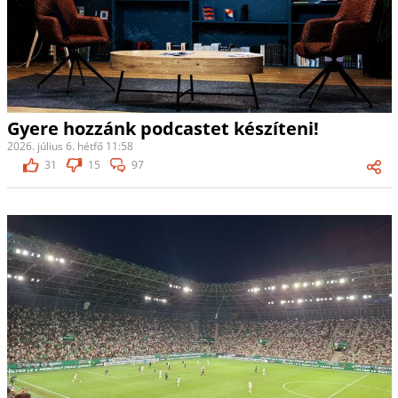
Gyere hozzánk podcastet készíteni!
2026. július 6. hétfő 11:58
31
15
97