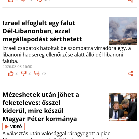
Izrael elfoglalt egy falut
Dél-Libanonban, ezzel
megállapodást sérthetett
Izraeli csapatok hatoltak be szombatra virradóra egy, a
libanoni hadsereg ellenőrzése alatt álló dél-libanoni
faluba.
2026.08.08 16:50
2
2
76
Mézeshetek után jöhet a
feketeleves: ősszel
kiderül, mire készül
Magyar Péter kormánya
VIDEÓ
A választás után valósággal ráragyogott a piac