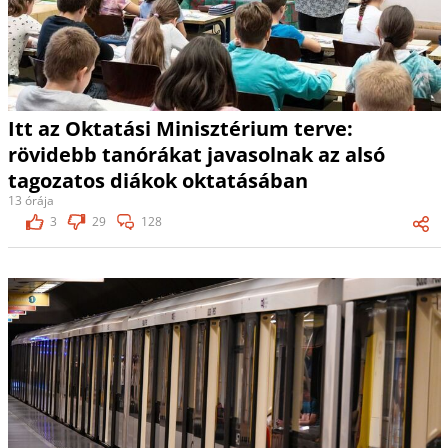
Itt az Oktatási Minisztérium terve:
rövidebb tanórákat javasolnak az alsó
tagozatos diákok oktatásában
13 órája
3
29
128