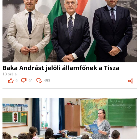
Baka Andrást jelöli államfőnek a Tisza
13 órája
6
61
493