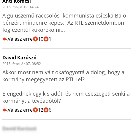
Anti Komcsi
2015. május 19. 14:24
A gülüszemű raccsolós  kommunista csicska Baló 
pénzért mindenre képes.  Az RTL szemétdombon 
fog ezentúl kukorékolni...
Válasz erre
10
1
David Karúszó
2015. február 07. 08:52
Akkor most nem vált okafogyottá a dolog, hogy a 
kormány megegyezett az RTL-lel?

Elengednek egy kis adót, és nem cseszegeti senki a 
kormányt a tévéadótól?
Válasz erre
12
6
David Karúszó