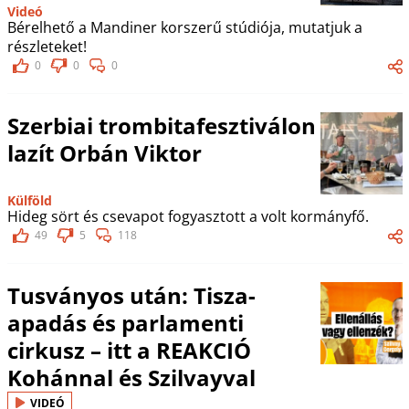
Videó
Bérelhető a Mandiner korszerű stúdiója, mutatjuk a
részleteket!
0
0
0
Szerbiai trombitafesztiválon
lazít Orbán Viktor
Külföld
Hideg sört és csevapot fogyasztott a volt kormányfő.
49
5
118
Tusványos után: Tisza-
apadás és parlamenti
cirkusz – itt a REAKCIÓ
Kohánnal és Szilvayval
VIDEÓ