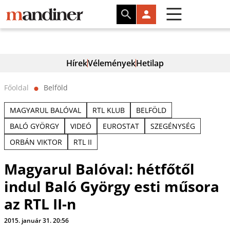
Hírek
Vélemények
Hetilap
Főoldal
Belföld
⬤
MAGYARUL BALÓVAL
RTL KLUB
BELFÖLD
BALÓ GYÖRGY
VIDEÓ
EUROSTAT
SZEGÉNYSÉG
ORBÁN VIKTOR
RTL II
Magyarul Balóval: hétfőtől
indul Baló György esti műsora
az RTL II-n
2015. január 31. 20:56