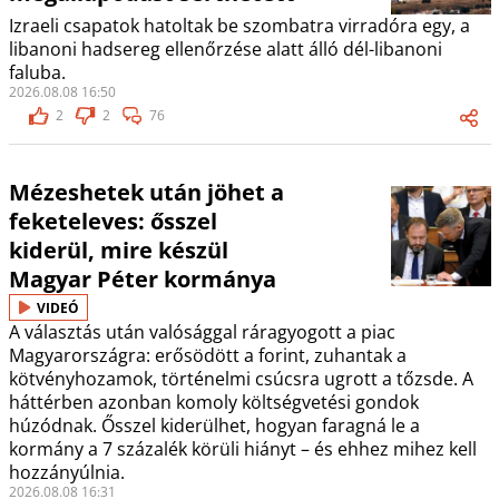
Izraeli csapatok hatoltak be szombatra virradóra egy, a
libanoni hadsereg ellenőrzése alatt álló dél-libanoni
faluba.
2026.08.08 16:50
2
2
76
Mézeshetek után jöhet a
feketeleves: ősszel
kiderül, mire készül
Magyar Péter kormánya
VIDEÓ
A választás után valósággal ráragyogott a piac
Magyarországra: erősödött a forint, zuhantak a
kötvényhozamok, történelmi csúcsra ugrott a tőzsde. A
háttérben azonban komoly költségvetési gondok
húzódnak. Ősszel kiderülhet, hogyan faragná le a
kormány a 7 százalék körüli hiányt – és ehhez mihez kell
hozzányúlnia.
2026.08.08 16:31