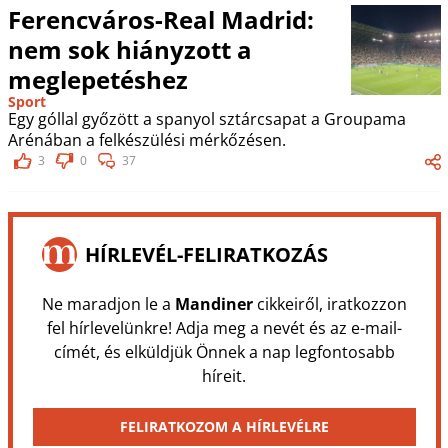
Ferencváros-Real Madrid:
nem sok hiányzott a
meglepetéshez
Sport
Egy góllal győzött a spanyol sztárcsapat a Groupama
Arénában a felkészülési mérkőzésen.
3
0
37
HÍRLEVÉL-FELIRATKOZÁS
Ne maradjon le a
Mandiner
cikkeiről, iratkozzon
fel hírlevelünkre! Adja meg a nevét és az e-mail-
címét, és elküldjük Önnek a nap legfontosabb
híreit.
FELIRATKOZOM A HÍRLEVÉLRE