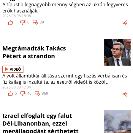
A típust a legnagyobb mennyiségben az ukrán fegyveres
erők használják.
2026.08.08 18:08
1
6
29
Megtámadták Takács
Pétert a strandon
VIDEÓ
A volt államtitkár állítása szerint egy tiszás verbálisan és
fizikailag is inzultálta, az esetről videót is közölt.
2026.08.08 17:04
5
46
369
Izrael elfoglalt egy falut
Dél-Libanonban, ezzel
megállapodást sérthetett