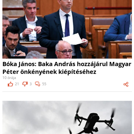
Bóka János: Baka András hozzájárul Magyar
Péter önkényének kiépítéséhez
10 órája
21
3
55