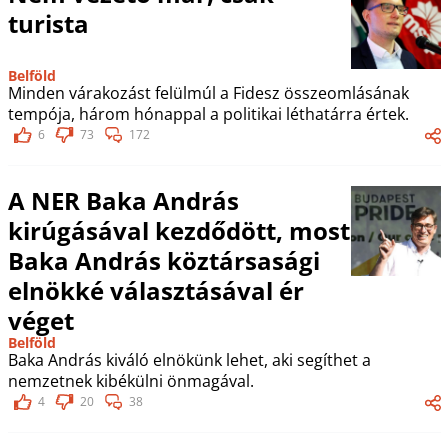
turista
Belföld
Minden várakozást felülmúl a Fidesz összeomlásának
tempója, három hónappal a politikai léthatárra értek.
6
73
172
A NER Baka András
kirúgásával kezdődött, most
Baka András köztársasági
elnökké választásával ér
véget
Belföld
Baka András kiváló elnökünk lehet, aki segíthet a
nemzetnek kibékülni önmagával.
4
20
38