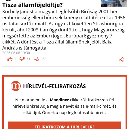
Tisza államfőjelöltje?
Korbely Jánost a magyar Legfelsőbb Bíróság 2001-ben
emberiesség elleni bűncselekmény miatt ítélte el az 1956-
os tatai sortűz miatt. Az ügy ezt követően Strasbourgba
került, ahol 2008-ban úgy döntöttek, hogy Magyarország
megsértette az Emberi Jogok Európai Egyezmény 7.
cikkét. A döntést a Tisza által államfőnek jelölt Baka
András is támogatta.
2026.08.08 13:30
2
51
369
HÍRLEVÉL-FELIRATKOZÁS
Ne maradjon le a
Mandiner
cikkeiről, iratkozzon fel
hírlevelünkre! Adja meg a nevét és az e-mail-címét, és
elküldjük Önnek a nap legfontosabb híreit.
FELIRATKOZOM A HÍRLEVÉLRE