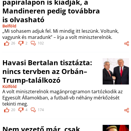
papíralapon is kiadják, a
Mandineren pedig továbbra
is olvasható
Belföld
„Mi sohasem adjuk fel. Mi mindig itt leszünk. Voltunk,
vagyunk és maradunk” – írja a volt miniszterelnök.
26
2
102
Havasi Bertalan tisztázta:
nincs tervben az Orbán–
Trump-találkozó
Külföld
A volt miniszterelnök magánprogramon tartózkodik az
Egyesült Államokban, a futball-vb néhány mérkőzését
tekinti meg.
20
4
174
Nem vezető már, csak