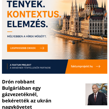
Drón robbant
Bulgáriában egy
gázvezetéknél,
bekérették az ukrán
nagykövetet