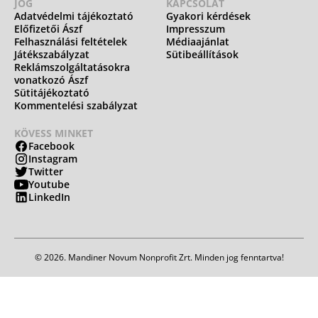
JOG
KAPCSOLAT
Adatvédelmi tájékoztató
Gyakori kérdések
Előfizetői Ászf
Impresszum
Felhasználási feltételek
Médiaajánlat
Játékszabályzat
Sütibeállítások
Reklámszolgáltatásokra
vonatkozó Ászf
Sütitájékoztató
Kommentelési szabályzat
KÖVESS MINKET
Facebook
Instagram
Twitter
Youtube
LinkedIn
© 2026. Mandiner Novum Nonprofit Zrt. Minden jog fenntartva!