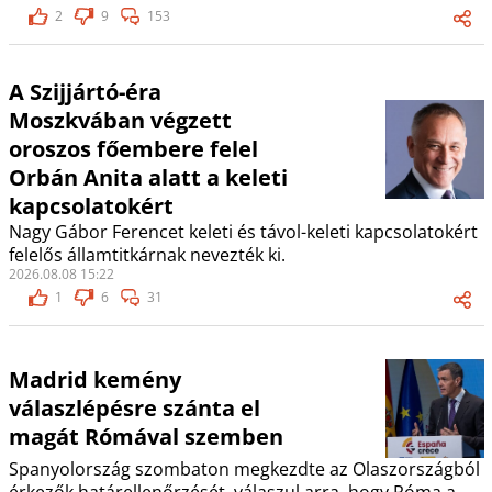
2
9
153
A Szijjártó-éra
Moszkvában végzett
oroszos főembere felel
Orbán Anita alatt a keleti
kapcsolatokért
Nagy Gábor Ferencet keleti és távol-keleti kapcsolatokért
felelős államtitkárnak nevezték ki.
2026.08.08 15:22
1
6
31
Madrid kemény
válaszlépésre szánta el
magát Rómával szemben
Spanyolország szombaton megkezdte az Olaszországból