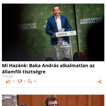
Mi Hazánk: Baka András alkalmatlan az
államfői tisztségre
10 órája
12
3
35