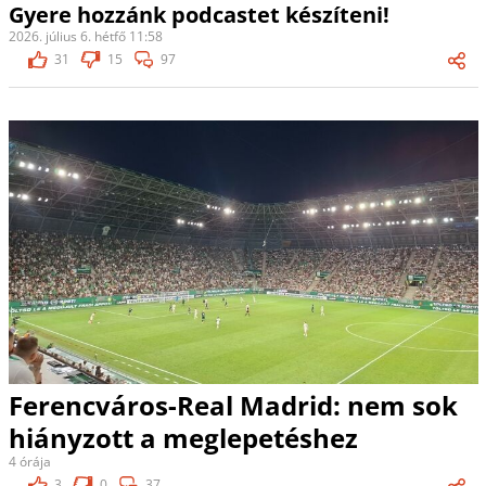
Gyere hozzánk podcastet készíteni!
2026. július 6. hétfő 11:58
31
15
97
Ferencváros-Real Madrid: nem sok
hiányzott a meglepetéshez
4 órája
3
0
37