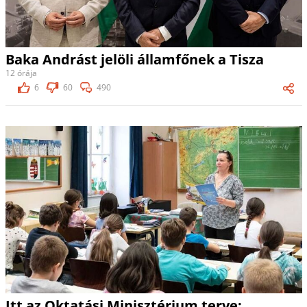
Baka Andrást jelöli államfőnek a Tisza
12 órája
6
60
490
Itt az Oktatási Minisztérium terve: