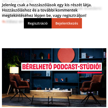
2015. február 07. 08:51
Jelenleg csak a hozzászólások egy kis részét látja.
Olyan, mintha egy belőtt gólt akarnának kivédeni:

Hozzászóláshoz és a további kommentek
értelmetlen.
megtekintéséhez lépjen be, vagy regisztráljon!
Válasz erre
26
4
Regisztráció
Bejelentkezés