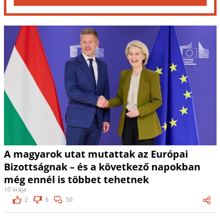
A magyarok utat mutattak az Európai
Bizottságnak – és a következő napokban
még ennél is többet tehetnek
10 órája
2
6
50