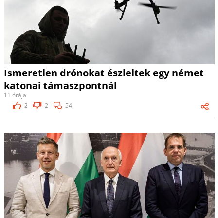
Ismeretlen drónokat észleltek egy német
katonai támaszpontnál
11 órája
2
2
54