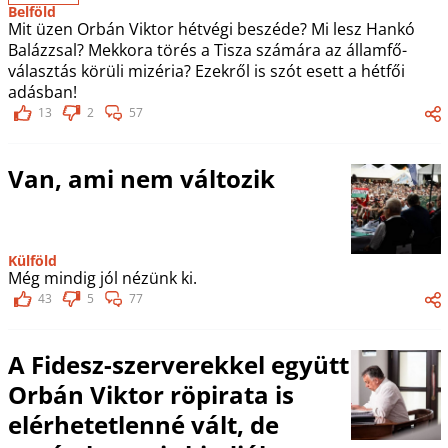
Belföld
Mit üzen Orbán Viktor hétvégi beszéde? Mi lesz Hankó
Balázzsal? Mekkora törés a Tisza számára az államfő-
választás körüli mizéria? Ezekről is szót esett a hétfői
adásban!
13
2
57
Van, ami nem változik
Külföld
Még mindig jól nézünk ki.
43
5
77
A Fidesz-szerverekkel együtt
Orbán Viktor röpirata is
elérhetetlenné vált, de