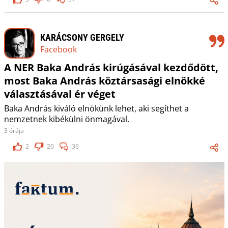
KARÁCSONY GERGELY
Facebook
A NER Baka András kirúgásával kezdődött,
most Baka András köztársasági elnökké
választásával ér véget
Baka András kiváló elnökünk lehet, aki segíthet a
nemzetnek kibékülni önmagával.
3 órája
2
20
36