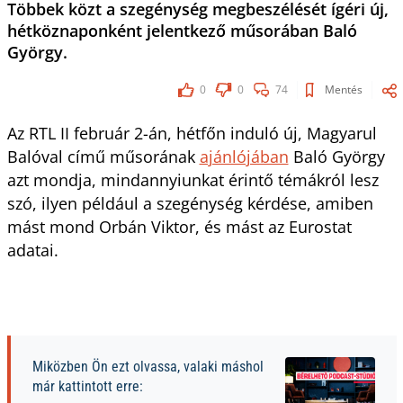
Többek közt a szegénység megbeszélését ígéri új,
hétköznaponként jelentkező műsorában Baló
György.
0
0
74
Mentés
Az RTL II február 2-án, hétfőn induló új, Magyarul
Balóval című műsorának
ajánlójában
Baló György
azt mondja, mindannyiunkat érintő témákról lesz
szó, ilyen például a szegénység kérdése, amiben
mást mond Orbán Viktor, és mást az Eurostat
adatai.
Miközben Ön ezt olvassa, valaki máshol
már kattintott erre: