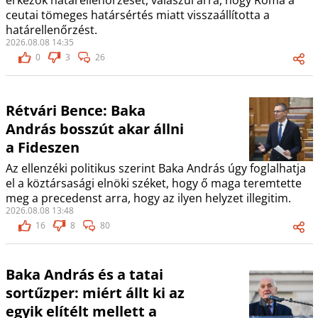
érkezők határellenőrzését, válaszul arra, hogy Róma a
ceutai tömeges határsértés miatt visszaállította a
határellenőrzést.
2026.08.08 14:35
0
3
26
Rétvári Bence: Baka
András bosszút akar állni
a Fideszen
Az ellenzéki politikus szerint Baka András úgy foglalhatja
el a köztársasági elnöki széket, hogy ő maga teremtette
meg a precedenst arra, hogy az ilyen helyzet illegitim.
2026.08.08 13:48
16
8
80
Baka András és a tatai
sortűzper: miért állt ki az
egyik elítélt mellett a