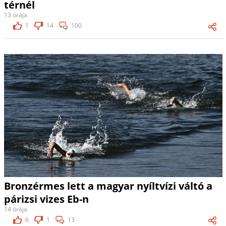
térnél
13 órája
1
14
100
Bronzérmes lett a magyar nyíltvízi váltó a
párizsi vizes Eb-n
14 órája
6
1
13