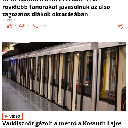
rövidebb tanórákat javasolnak az alsó
tagozatos diákok oktatásában
12 órája
3
29
128
VIDEÓ
Vaddisznót gázolt a metró a Kossuth Lajos