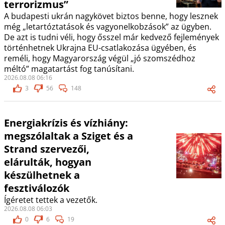
terrorizmus”
A budapesti ukrán nagykövet biztos benne, hogy lesznek
még „letartóztatások és vagyonelkobzások” az ügyben.
De azt is tudni véli, hogy ősszel már kedvező fejlemények
történhetnek Ukrajna EU-csatlakozása ügyében, és
reméli, hogy Magyarország végül „jó szomszédhoz
méltó” magatartást fog tanúsítani.
2026.08.08 06:16
3
56
148
Energiakrízis és vízhiány:
megszólaltak a Sziget és a
Strand szervezői,
elárulták, hogyan
készülhetnek a
fesztiválozók
Ígéretet tettek a vezetők.
2026.08.08 06:03
0
6
19