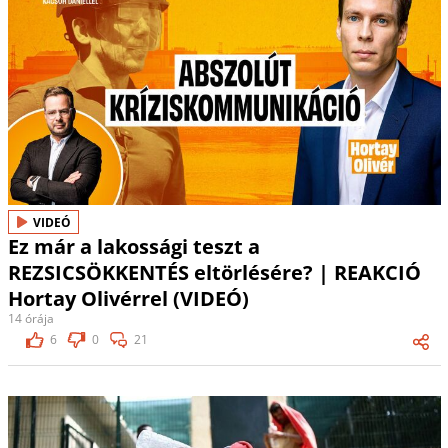
VIDEÓ
Ez már a lakossági teszt a
REZSICSÖKKENTÉS eltörlésére? | REAKCIÓ
Hortay Olivérrel (VIDEÓ)
14 órája
6
0
21