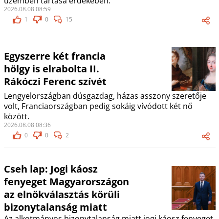
üzemben tartása érdekében.
2026.08.08 08:59
1
0
15
Egyszerre két francia
hölgy is elrabolta II.
Rákóczi Ferenc szívét
Lengyelországban dúsgazdag, házas asszony szeretője
volt, Franciaországban pedig sokáig vívódott két nő
között.
2026.08.08 08:36
0
0
2
Cseh lap: Jogi káosz
fenyeget Magyarországon
az elnökválasztás körüli
bizonytalanság miatt
Az alkotmányos bizonytalanság miatt jogi káosz fenyeget,