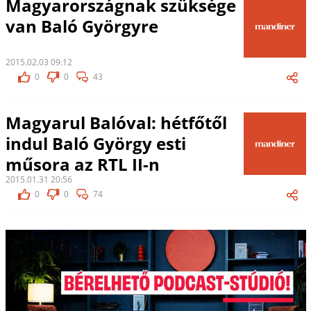
Magyarországnak szüksége
van Baló Györgyre
2015.02.03 09:12
0
0
43
Magyarul Balóval: hétfőtől
indul Baló György esti
műsora az RTL II-n
2015.01.31 20:56
0
0
74