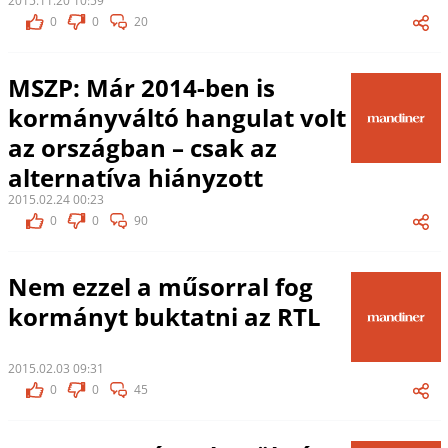
2015.11.20 10:59
0
0
20
MSZP: Már 2014-ben is
kormányváltó hangulat volt
az országban – csak az
alternatíva hiányzott
2015.02.24 00:23
0
0
90
Nem ezzel a műsorral fog
kormányt buktatni az RTL
2015.02.03 09:31
0
0
45