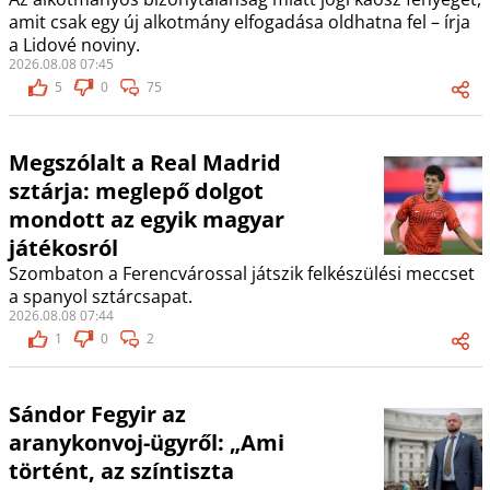
amit csak egy új alkotmány elfogadása oldhatna fel – írja
a Lidové noviny.
2026.08.08 07:45
5
0
75
Megszólalt a Real Madrid
sztárja: meglepő dolgot
mondott az egyik magyar
játékosról
Szombaton a Ferencvárossal játszik felkészülési meccset
a spanyol sztárcsapat.
2026.08.08 07:44
1
0
2
Sándor Fegyir az
aranykonvoj-ügyről: „Ami
történt, az színtiszta