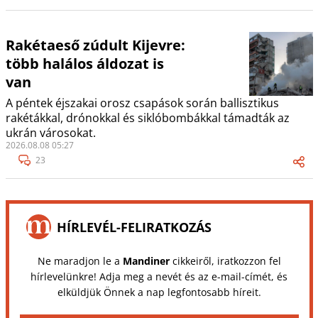
Rakétaeső zúdult Kijevre:
több halálos áldozat is
van
A péntek éjszakai orosz csapások során ballisztikus
rakétákkal, drónokkal és siklóbombákkal támadták az
ukrán városokat.
2026.08.08 05:27
23
HÍRLEVÉL-FELIRATKOZÁS
Ne maradjon le a
Mandiner
cikkeiről, iratkozzon fel
hírlevelünkre! Adja meg a nevét és az e-mail-címét, és
elküldjük Önnek a nap legfontosabb híreit.