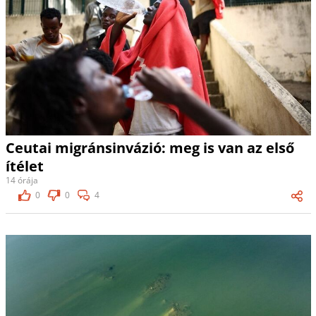
Ceutai migránsinvázió: meg is van az első
ítélet
14 órája
0
0
4