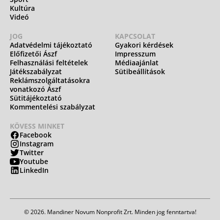
Kultúra
Videó
JOG
KAPCSOLAT
Adatvédelmi tájékoztató
Gyakori kérdések
Előfizetői Ászf
Impresszum
Felhasználási feltételek
Médiaajánlat
Játékszabályzat
Sütibeállítások
Reklámszolgáltatásokra
vonatkozó Ászf
Sütitájékoztató
Kommentelési szabályzat
KÖVESS MINKET
Facebook
Instagram
Twitter
Youtube
LinkedIn
© 2026. Mandiner Novum Nonprofit Zrt. Minden jog fenntartva!