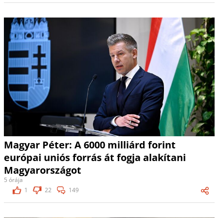
Magyar Péter: A 6000 milliárd forint
európai uniós forrás át fogja alakítani
Magyarországot
5 órája
1
22
149