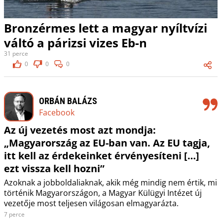
Bronzérmes lett a magyar nyíltvízi
váltó a párizsi vizes Eb-n
31 perce
0
0
0
ORBÁN BALÁZS
Facebook
Az új vezetés most azt mondja:
„Magyarország az EU-ban van. Az EU tagja,
itt kell az érdekeinket érvényesíteni […]
ezt vissza kell hozni”
Azoknak a jobboldaliaknak, akik még mindig nem értik, mi
történik Magyarországon, a Magyar Külügyi Intézet új
vezetője most teljesen világosan elmagyarázta.
7 perce