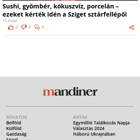
Sushi, gyömbér, kókuszvíz, porcelán –
ezeket kérték idén a Sziget sztárfellépői
15 órája
0
8
6
ROVATOK
AKTÁK
Belföld
Egymillió Találkozás Napja
Külföld
Választás 2024
Gazdaság
Háború Ukrajnában
Sport