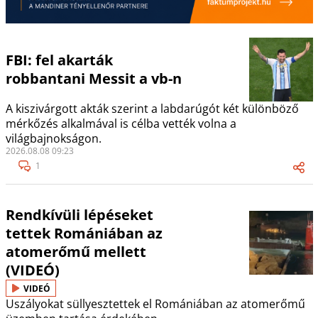
FBI: fel akarták
robbantani Messit a vb-n
A kiszivárgott akták szerint a labdarúgót két különböző
mérkőzés alkalmával is célba vették volna a
világbajnokságon.
2026.08.08 09:23
1
Rendkívüli lépéseket
tettek Romániában az
atomerőmű mellett
(VIDEÓ)
VIDEÓ
Uszályokat süllyesztettek el Romániában az atomerőmű