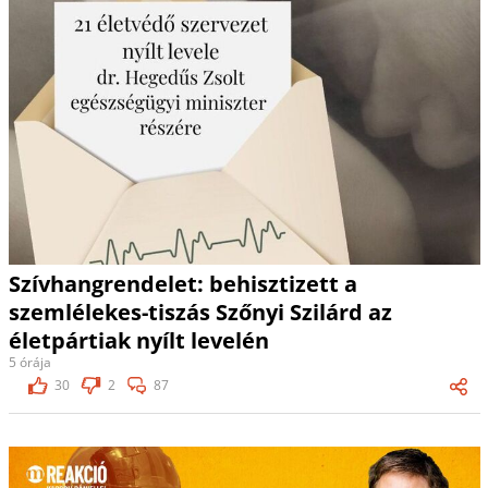
Szívhangrendelet: behisztizett a
szemlélekes-tiszás Szőnyi Szilárd az
életpártiak nyílt levelén
5 órája
30
2
87