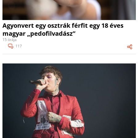
Agyonvert egy osztrák férfit egy 18 éves
magyar „pedofilvadász”
15 órája
117