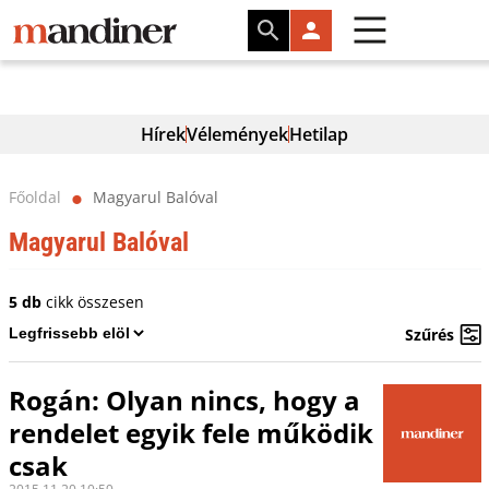
Hírek
Vélemények
Hetilap
Főoldal
Magyarul Balóval
⬤
Magyarul Balóval
5 db
cikk összesen
Szűrés
Rogán: Olyan nincs, hogy a
rendelet egyik fele működik
csak