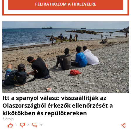
FELIRATKOZOM A HÍRLEVÉLRE
Itt a spanyol válasz: visszaállítják az
Olaszországból érkezők ellenőrzését a
kikötőkben és repülőtereken
5 órája
0
2
20