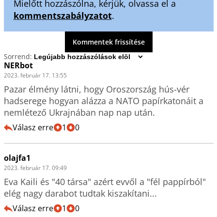
Mielőtt hozzászólna, kérjük, olvassa el a
kommentszabályzatot
.
Kommentek frissítése
Sorrend:
NERbot
2023. február 17. 13:55
Pazar élmény látni, hogy Oroszország hús-vér 
hadserege hogyan alázza a NATO papírkatonáit a 
nemlétező Ukrajnában nap nap után.
Válasz erre
1
0
olajfa1
2023. február 17. 09:49
Eva Kaili és "40 társa" azért evvől a "fél pappírból" 
elég nagy darabot tudtak kiszakítani...
Válasz erre
1
0