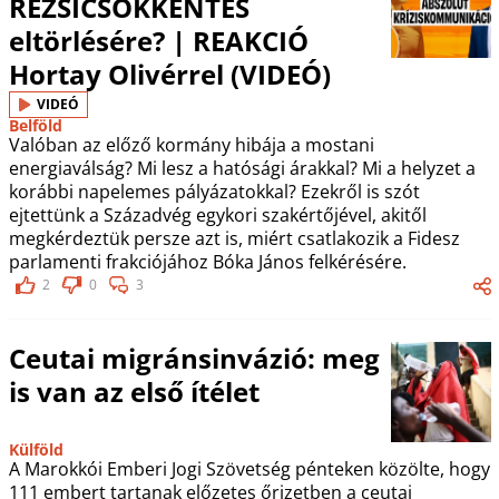
REZSICSÖKKENTÉS
eltörlésére? | REAKCIÓ
Hortay Olivérrel (VIDEÓ)
VIDEÓ
Belföld
Valóban az előző kormány hibája a mostani
energiaválság? Mi lesz a hatósági árakkal? Mi a helyzet a
korábbi napelemes pályázatokkal? Ezekről is szót
ejtettünk a Századvég egykori szakértőjével, akitől
megkérdeztük persze azt is, miért csatlakozik a Fidesz
parlamenti frakciójához Bóka János felkérésére.
2
0
3
Ceutai migránsinvázió: meg
is van az első ítélet
Külföld
A Marokkói Emberi Jogi Szövetség pénteken közölte, hogy
111 embert tartanak előzetes őrizetben a ceutai