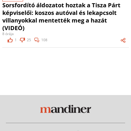
Sorsfordító áldozatot hoztak a Tisza Párt
képviselői: koszos autóval és lekapcsolt
villanyokkal mentették meg a hazát
(VIDEÓ)
8 órája
1
25
108