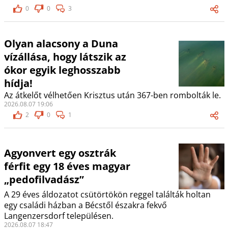
0
0
3
Olyan alacsony a Duna
vízállása, hogy látszik az
ókor egyik leghosszabb
hídja!
Az átkelőt vélhetően Krisztus után 367-ben rombolták le.
2026.08.07 19:06
2
0
1
Agyonvert egy osztrák
férfit egy 18 éves magyar
„pedofilvadász”
A 29 éves áldozatot csütörtökön reggel találták holtan
egy családi házban a Bécstől északra fekvő
Langenzersdorf településen.
2026.08.07 18:47