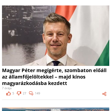
Magyar Péter megígérte, szombaton előáll
az államfőjelöltekkel – majd kínos
magyarázkodásba kezdett
7 órája
5
27
149