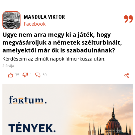
MANDULA VIKTOR
Facebook
Ugye nem arra megy ki a játék, hogy
megvásároljuk a németek szélturbináit,
amelyektől már ők is szabadulnának?
Kérdéseim az elmúlt napok filmcirkusza után.
5 órája
35
1
59