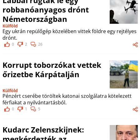
Lábbal rúgtak le egy
robbanóanyagos drónt
Németországban
Külföld
Egy ukrán repülőgép közelében vittek földre egy rejtélyes
drónt.
0
2
26
Korrupt toborzókat vettek
őrizetbe Kárpátalján
Külföld
Pénzért cserébe töröltek katonai szolgálatra kötelezett
férfiakat a nyilvántartásból.
0
1
5
Kudarc Zelenszkijnek:
megkérdezték az