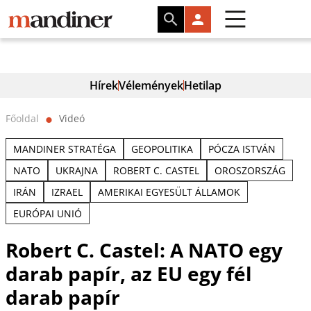
Hírek
Vélemények
Hetilap
Főoldal
Videó
⬤
MANDINER STRATÉGA
GEOPOLITIKA
PÓCZA ISTVÁN
NATO
UKRAJNA
ROBERT C. CASTEL
OROSZORSZÁG
IRÁN
IZRAEL
AMERIKAI EGYESÜLT ÁLLAMOK
EURÓPAI UNIÓ
Robert C. Castel: A NATO egy
darab papír, az EU egy fél
darab papír