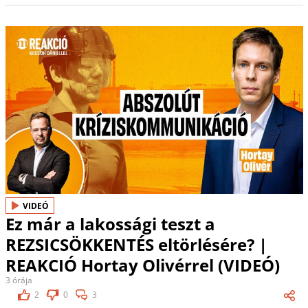
VIDEÓ
Ez már a lakossági teszt a
REZSICSÖKKENTÉS eltörlésére? |
REAKCIÓ Hortay Olivérrel (VIDEÓ)
3 órája
2
0
3