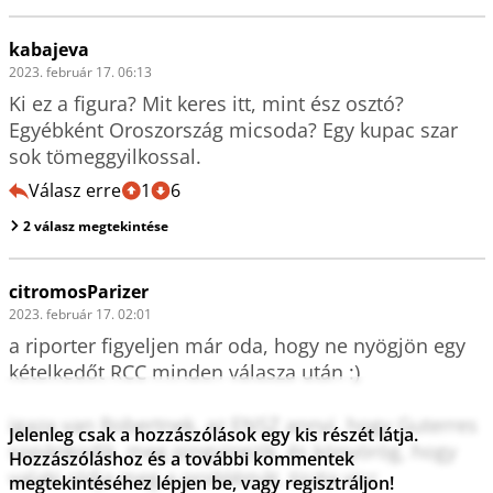
kabajeva
2023. február 17. 06:13
Ki ez a figura? Mit keres itt, mint ész osztó? 
Egyébként Oroszország micsoda? Egy kupac szar 
sok tömeggyilkossal.
Válasz erre
1
6
2 válasz megtekintése
citromosParizer
2023. február 17. 02:01
a riporter figyeljen már oda, hogy ne nyögjön egy 
kételkedőt RCC minden válasza után :)

igaza van Robertnek, az ENSZ annyi, hogy Guterres 
Jelenleg csak a hozzászólások egy kis részét látja.
sopánkodik, meg pingvinezik, és könyörög, hogy 
Hozzászóláshoz és a további kommentek
valaki oldja meg a problémát. tiszta vicc
megtekintéséhez lépjen be, vagy regisztráljon!