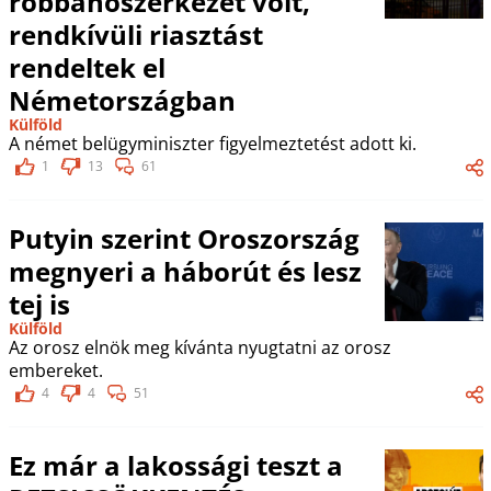
robbanószerkezet volt,
rendkívüli riasztást
rendeltek el
Németországban
Külföld
A német belügyminiszter figyelmeztetést adott ki.
1
13
61
Putyin szerint Oroszország
megnyeri a háborút és lesz
tej is
Külföld
Az orosz elnök meg kívánta nyugtatni az orosz
embereket.
4
4
51
Ez már a lakossági teszt a