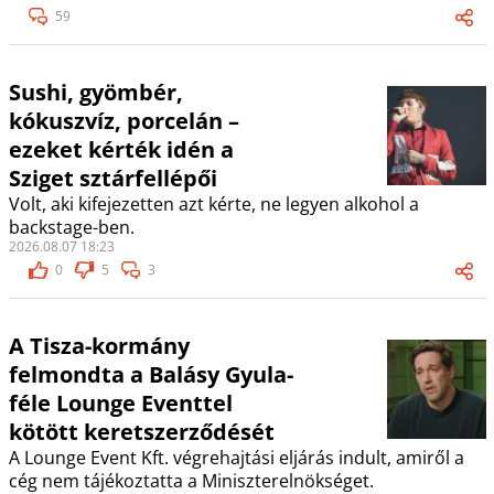
59
Sushi, gyömbér,
kókuszvíz, porcelán –
ezeket kérték idén a
Sziget sztárfellépői
Volt, aki kifejezetten azt kérte, ne legyen alkohol a
backstage-ben.
2026.08.07 18:23
0
5
3
A Tisza-kormány
felmondta a Balásy Gyula-
féle Lounge Eventtel
kötött keretszerződését
A Lounge Event Kft. végrehajtási eljárás indult, amiről a
cég nem tájékoztatta a Miniszterelnökséget.