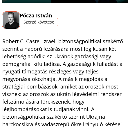
Pócza István
Szerző követése
Robert C. Castel izraeli biztonságpolitikai szakértő
szerint a háború lezárására most logikusan két
lehetőség adódik: sz ukránok gazdasági vagy
demográfiai kifulladása. A gazdasági kifulladást a
nyugati támogatás részleges vagy teljes
megvonása okozhatja. A másik megoldás a
stratégiai bombázások, amiket az oroszok most
visznek: az oroszok az ukrán légvédelmi rendszer
felszámolására törekszenek, hogy
légibombázásokat is tudjanak vinni. A
biztonságpolitikai szakértő szerint Ukrajna
harckocsikra és vadászrepülőkre irányuló kérései