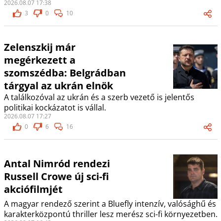
2026.08.07 17:38
3
0
10
Zelenszkij már
megérkezett a
szomszédba: Belgrádban
tárgyal az ukrán elnök
A találkozóval az ukrán és a szerb vezető is jelentős
politikai kockázatot is vállal.
2026.08.07 17:27
0
6
16
Antal Nimród rendezi
Russell Crowe új sci-fi
akciófilmjét
A magyar rendező szerint a Bluefly intenzív, valósághű és
karakterközpontú thriller lesz merész sci-fi környezetben.