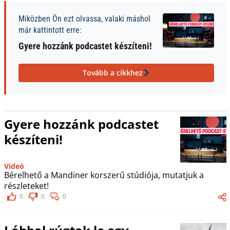
Miközben Ön ezt olvassa, valaki máshol
már kattintott erre:
Gyere hozzánk podcastet készíteni!
Tovább a cikkhez
Gyere hozzánk podcastet
készíteni!
Videó
Bérelhető a Mandiner korszerű stúdiója, mutatjuk a
részleteket!
0
0
0