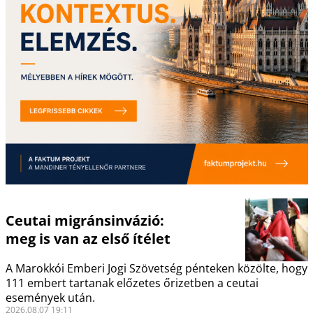
Ceutai migránsinvázió:
meg is van az első ítélet
A Marokkói Emberi Jogi Szövetség pénteken közölte, hogy
111 embert tartanak előzetes őrizetben a ceutai
események után.
2026.08.07 19:11