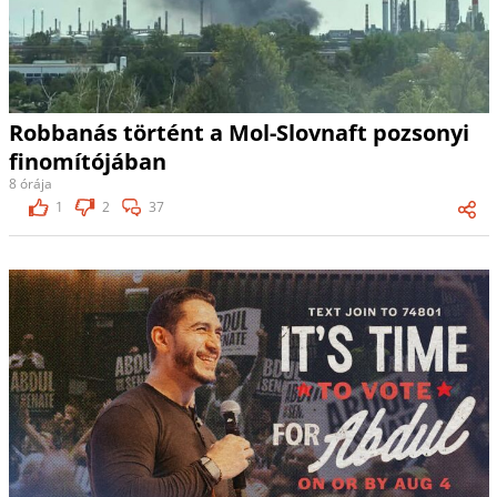
Robbanás történt a Mol-Slovnaft pozsonyi
finomítójában
8 órája
1
2
37