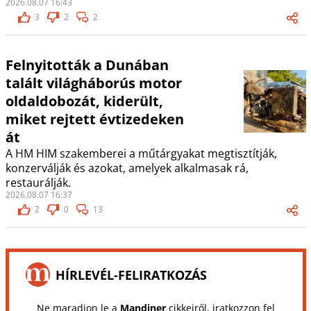
2026.08.07 16:43
3
2
2
Felnyitották a Dunában
talált világháborús motor
oldaldobozát, kiderült,
miket rejtett évtizedeken
át
A HM HIM szakemberei a műtárgyakat megtisztítják,
konzerválják és azokat, amelyek alkalmasak rá,
restaurálják.
2026.08.07 16:37
2
0
13
HÍRLEVÉL-FELIRATKOZÁS
Ne maradjon le a
Mandiner
cikkeiről, iratkozzon fel