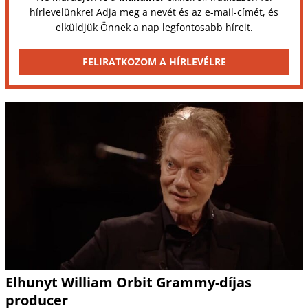
hírlevelünkre! Adja meg a nevét és az e-mail-címét, és
elküldjük Önnek a nap legfontosabb híreit.
FELIRATKOZOM A HÍRLEVÉLRE
Elhunyt William Orbit Grammy-díjas
producer