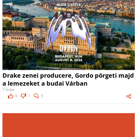
Drake zenei producere, Gordo pörgeti majd
a lemezeket a budai Várban
7 órája
0
1
5