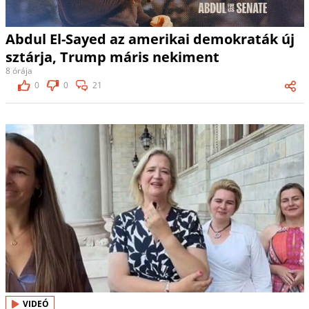
Abdul El-Sayed az amerikai demokraták új
sztárja, Trump máris nekiment
8 órája
0
0
21
VIDEÓ