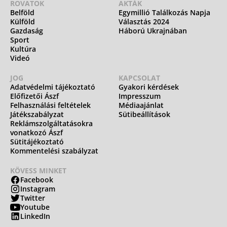
ROVATOK
AKTÁK
Belföld
Egymillió Találkozás Napja
Külföld
Választás 2024
Gazdaság
Háború Ukrajnában
Sport
Kultúra
Videó
JOG
KAPCSOLAT
Adatvédelmi tájékoztató
Gyakori kérdések
Előfizetői Ászf
Impresszum
Felhasználási feltételek
Médiaajánlat
Játékszabályzat
Sütibeállítások
Reklámszolgáltatásokra
vonatkozó Ászf
Sütitájékoztató
Kommentelési szabályzat
KÖVESS MINKET
Facebook
Instagram
Twitter
Youtube
LinkedIn