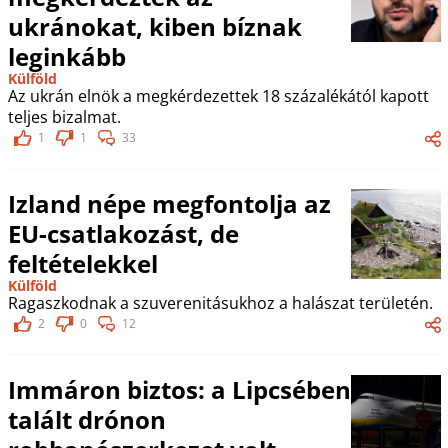
ukránokat, kiben bíznak
leginkább
Külföld
Az ukrán elnök a megkérdezettek 18 százalékától kapott
teljes bizalmat.
1
1
33
Izland népe megfontolja az
EU-csatlakozást, de
feltételekkel
Külföld
Ragaszkodnak a szuverenitásukhoz a halászat területén.
2
0
12
Immáron biztos: a Lipcsében
talált drónon