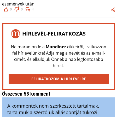
események után.
0
0
4
HÍRLEVÉL-FELIRATKOZÁS
Ne maradjon le a
Mandiner
cikkeiről, iratkozzon
fel hírlevelünkre! Adja meg a nevét és az e-mail-
címét, és elküldjük Önnek a nap legfontosabb
híreit.
FELIRATKOZOM A HÍRLEVÉLRE
Összesen 58 komment
A kommentek nem szerkesztett tartalmak,
tartalmuk a szerzőjük álláspontját tükrözi.