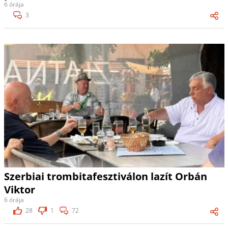
6 órája
3
Szerbiai trombitafesztiválon lazít Orbán
Viktor
6 órája
28
1
72