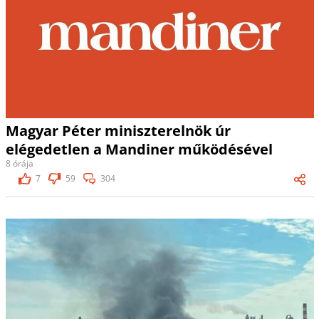
Magyar Péter miniszterelnök úr
elégedetlen a Mandiner működésével
8 órája
7
59
304