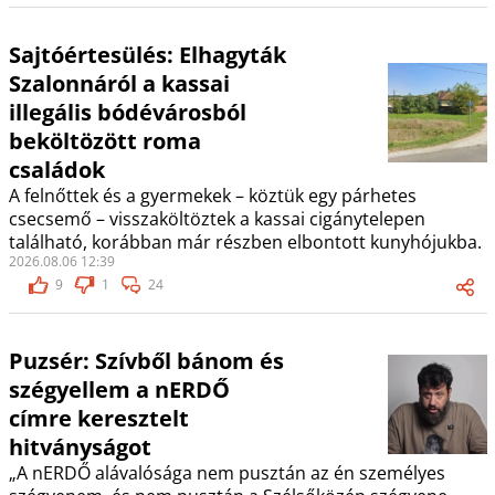
Sajtóértesülés: Elhagyták
Szalonnáról a kassai
illegális bódévárosból
beköltözött roma
családok
A felnőttek és a gyermekek – köztük egy párhetes
csecsemő – visszaköltöztek a kassai cigánytelepen
található, korábban már részben elbontott kunyhójukba.
2026.08.06 12:39
9
1
24
Puzsér: Szívből bánom és
szégyellem a nERDŐ
címre keresztelt
hitványságot
„A nERDŐ alávalósága nem pusztán az én személyes