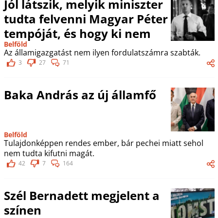
Jól látszik, melyik miniszter
tudta felvenni Magyar Péter
tempóját, és hogy ki nem
Belföld
Az államigazgatást nem ilyen fordulatszámra szabták.
3
27
71
Baka András az új államfő
Belföld
Tulajdonképpen rendes ember, bár pechei miatt sehol
nem tudta kifutni magát.
42
7
164
Szél Bernadett megjelent a
színen