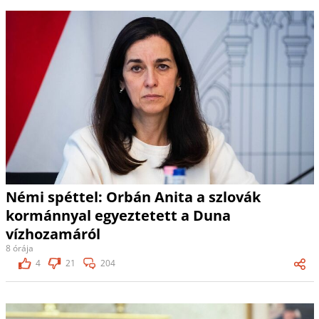
Némi spéttel: Orbán Anita a szlovák
kormánnyal egyeztetett a Duna
vízhozamáról
8 órája
4
21
204