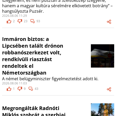
szégyenem, és nem pusztán a Szélsőközép szégyene,
hanem a magyar kultúra sérelmére elkövetett botrány” –
hangsúlyozta Puzsér.
2026.08.06 11:29
2
23
93
Immáron biztos: a
Lipcsében talált drónon
robbanószerkezet volt,
rendkívüli riasztást
rendeltek el
Németországban
A német belügyminiszter figyelmeztetést adott ki.
2026.08.06 11:03
1
9
43
Megrongálták Radnóti
Miklós szobrát a szerbiai