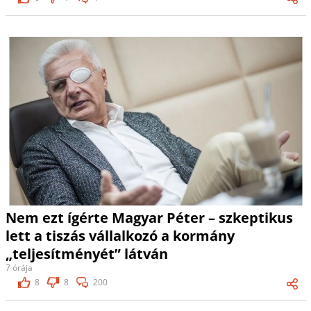
Nem ezt ígérte Magyar Péter – szkeptikus
lett a tiszás vállalkozó a kormány
„teljesítményét” látván
7 órája
8
8
200