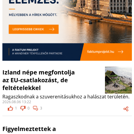
Izland népe megfontolja
az EU-csatlakozást, de
feltételekkel
Ragaszkodnak a szuverenitásukhoz a halászat területén.
2026.08.06 13:22
1
0
3
Figyelmeztettek a