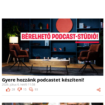
Gyere hozzánk podcastet készíteni!
2026. július 6. hétfő 11:58
28
15
93