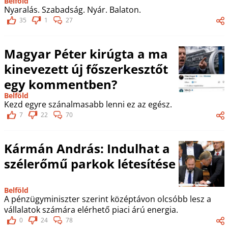
Belföld
Nyaralás. Szabadság. Nyár. Balaton.
35
1
27
Magyar Péter kirúgta a ma
kinevezett új főszerkesztőt
egy kommentben?
Belföld
Kezd egyre szánalmasabb lenni ez az egész.
7
22
70
Kármán András: Indulhat a
szélerőmű parkok létesítése
Belföld
A pénzügyminiszter szerint középtávon olcsóbb lesz a
vállalatok számára elérhető piaci árú energia.
0
24
78