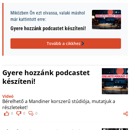
Miközben Ön ezt olvassa, valaki máshol
már kattintott erre:
Gyere hozzánk podcastet készíteni!
Tovább a cikkhez
Gyere hozzánk podcastet
készíteni!
Videó
Bérelhető a Mandiner korszerű stúdiója, mutatjuk a
részleteket!
0
0
0