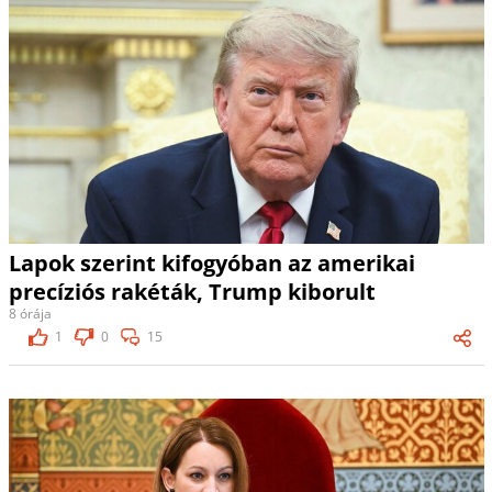
Lapok szerint kifogyóban az amerikai
precíziós rakéták, Trump kiborult
8 órája
1
0
15