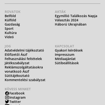
ROVATOK
AKTÁK
Belföld
Egymillió Találkozás Napja
Külföld
Választás 2024
Gazdaság
Háború Ukrajnában
Sport
Kultúra
Videó
JOG
KAPCSOLAT
Adatvédelmi tájékoztató
Gyakori kérdések
Előfizetői Ászf
Impresszum
Felhasználási feltételek
Médiaajánlat
Játékszabályzat
Sütibeállítások
Reklámszolgáltatásokra
vonatkozó Ászf
Sütitájékoztató
Kommentelési szabályzat
KÖVESS MINKET
Facebook
Instagram
Twitter