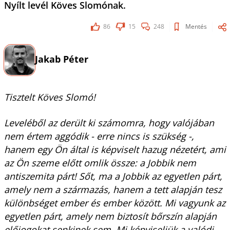
Nyílt levél Köves Slomónak.
86
15
248
Mentés
Jakab Péter
Tisztelt Köves Slomó!
Leveléből az derült ki számomra, hogy valójában
nem értem aggódik - erre nincs is szükség -,
hanem egy Ön által is képviselt hazug nézetért, ami
az Ön szeme előtt omlik össze: a Jobbik nem
antiszemita párt! Sőt, ma a Jobbik az egyetlen párt,
amely nem a származás, hanem a tett alapján tesz
különbséget ember és ember között. Mi vagyunk az
egyetlen párt, amely nem biztosít bőrszín alapján
előjogokat senkinek sem. Mi képviseljük a valódi