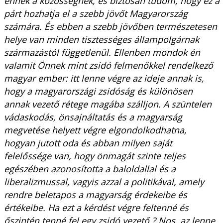
ennek a közösségnek, és biztosan tudom, hogy ez a
párt hozhatja el a szebb jövőt Magyarország
számára. És ebben a szebb jövőben természetesen
helye van minden tisztességes állampolgárnak
származástól függetlenül. Ellenben mondok én
valamit Önnek mint zsidó felmenőkkel rendelkező
magyar ember: itt lenne végre az ideje annak is,
hogy a magyarországi zsidóság és különösen
annak vezető rétege magába szálljon. A szüntelen
vádaskodás, önsajnáltatás és a magyarság
megvetése helyett végre elgondolkodhatna,
hogyan jutott oda és abban milyen saját
felelőssége van, hogy önmagát szinte teljes
egészében azonosította a baloldallal és a
liberalizmussal, vagyis azzal a politikával, amely
rendre beletapos a magyarság érdekeibe és
értékeibe. Ha ezt a kérdést végre feltenné és
őszintén tenné fel egy zsidó vezető ? Nos, az lenne