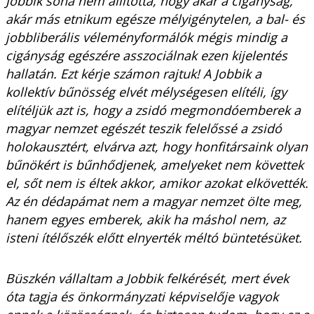
Jobbik soha nem állította, hogy akár a cigányság,
akár más etnikum egésze mélyigénytelen, a bal- és
jobbliberális véleményformálók mégis mindig a
cigányság egészére asszociálnak ezen kijelentés
hallatán. Ezt kérje számon rajtuk! A Jobbik a
kollektív bűnösség elvét mélységesen elítéli, így
elítéljük azt is, hogy a zsidó megmondóemberek a
magyar nemzet egészét teszik felelőssé a zsidó
holokausztért, elvárva azt, hogy honfitársaink olyan
bűnökért is bűnhődjenek, amelyeket nem követtek
el, sőt nem is éltek akkor, amikor azokat elkövették.
Az én dédapámat nem a magyar nemzet ölte meg,
hanem egyes emberek, akik ha máshol nem, az
isteni ítélőszék előtt elnyerték méltó büntetésüket.
Büszkén vállaltam a Jobbik felkérését, mert évek
óta tagja és önkormányzati képviselője vagyok