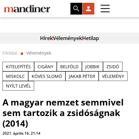
Hírek
Vélemények
Hetilap
Főoldal
Vélemények
⬤
KITELEPÍTÉS
CIGÁNY
BELFÖLD
JOBBIK
ZSIDÓ
MISKOLC
KÖVES SLOMÓ
JAKAB PÉTER
VÉLEMÉNY
NYÍLT LEVÉL
A magyar nemzet semmivel
sem tartozik a zsidóságnak
(2014)
2021. április 16. 21:14