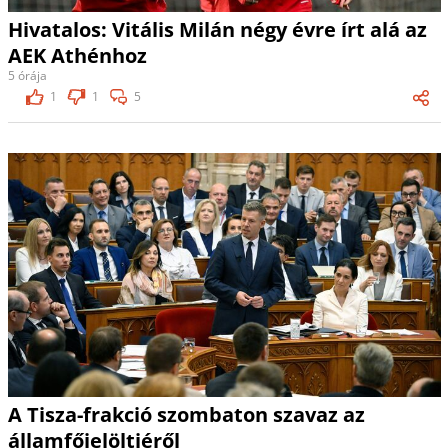
Hivatalos: Vitális Milán négy évre írt alá az
AEK Athénhoz
5 órája
1
1
5
A Tisza-frakció szombaton szavaz az
államfőjelöltjéről