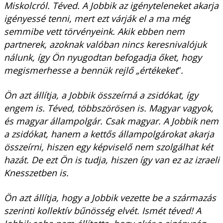
Miskolcról. Téved. A Jobbik az igényteleneket akarja
igényessé tenni, mert ezt várják el a ma még
semmibe vett törvényeink. Akik ebben nem
partnerek, azoknak valóban nincs keresnivalójuk
nálunk, így Ön nyugodtan befogadja őket, hogy
megismerhesse a bennük rejlő „értékeket
”
.
Ön azt állítja, a Jobbik összeírná a zsidókat, így
engem is. Téved, többszörösen is. Magyar vagyok,
és magyar állampolgár. Csak magyar. A Jobbik nem
a zsidókat, hanem a kettős állampolgárokat akarja
összeírni, hiszen egy képviselő nem szolgálhat két
hazát. De ezt Ön is tudja, hiszen így van ez az izraeli
Knesszetben is.
Ön azt állítja, hogy a Jobbik vezette be a származás
szerinti kollektív bűnösség elvét. Ismét téved! A