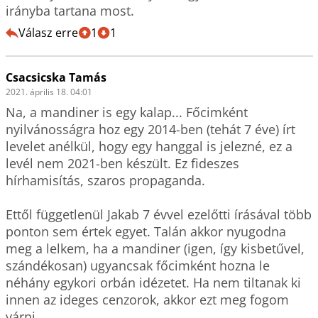
irányba tartana most.
Válasz erre
1
1
Csacsicska Tamás
2021. április 18. 04:01
Na, a mandiner is egy kalap... Főcimként 
nyilvánosságra hoz egy 2014-ben (tehát 7 éve) írt 
levelet anélkül, hogy egy hanggal is jelezné, ez a 
levél nem 2021-ben készült. Ez fideszes 
hírhamisítás, szaros propaganda.

Ettől függetlenül Jakab 7 évvel ezelőtti írásával több 
ponton sem értek egyet. Talán akkor nyugodna 
meg a lelkem, ha a mandiner (igen, így kisbetűvel, 
szándékosan) ugyancsak főcimként hozna le 
néhány egykori orbán idézetet. Ha nem tiltanak ki 
innen az ideges cenzorok, akkor ezt meg fogom 
várni.  