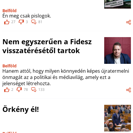
Belföld
Én meg csak pislogok.
27
3
81
Nem egyszerűen a Fidesz
visszatérésétől tartok
Belföld
Hanem attól, hogy milyen könnyedén képes újratermelni
önmagát az a politikai és médiavilág, amely ezt a
jelenséget létrehozta.
2
78
133
Örkény él!