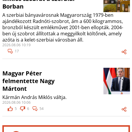
Borban
A szerbiai bányavárosnak Magyarország 1979-ben
ajándékozott Radnóti-szobrot, ám a 600 kilogrammos,
bronzból készült emlékművet 2001-ben ellopták. 2004-
ben új szobrot állítottak a meggyilkolt költőnek, amely
azóta is a kelet-szerbiai városban áll.
2026.08.06 10:19
17
Magyar Péter
felmentette Nagy
Mártont
Kármán András Miklós váltja.
2026.08.06 10:06
5
6
54