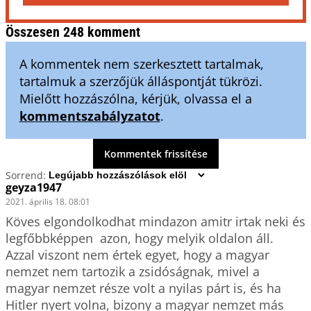
Összesen 248 komment
A kommentek nem szerkesztett tartalmak,
tartalmuk a szerzőjük álláspontját tükrözi.
Mielőtt hozzászólna, kérjük, olvassa el a
kommentszabályzatot
.
Kommentek frissítése
Sorrend:
geyza1947
2021. április 18. 08:01
Köves elgondolkodhat mindazon amitr irtak neki és 
legfőbbképpen  azon, hogy melyik oldalon áll.  
Azzal viszont nem értek egyet, hogy a magyar 
nemzet nem tartozik a zsidóságnak, mivel a 
magyar nemzet része volt a nyilas párt is, és ha 
Hitler nyert volna, bizony a magyar nemzet más 