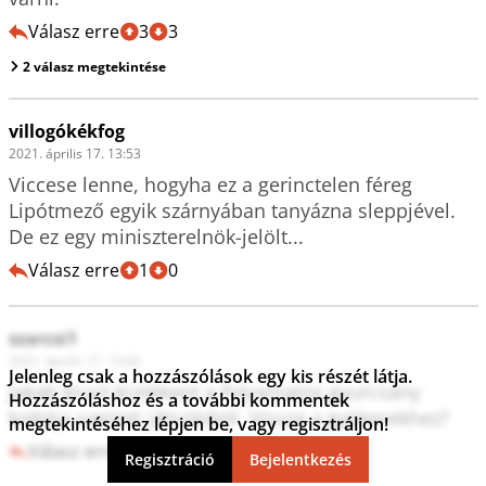
Válasz erre
3
3
2 válasz megtekintése
villogókékfog
2021. április 17. 13:53
Viccese lenne, hogyha ez a gerinctelen féreg 
Lipótmező egyik szárnyában tanyázna sleppjével. 
De ez egy miniszterelnök-jelölt...
Válasz erre
1
0
szarcsi1
2021. április 17. 13:42
Jelenleg csak a hozzászólások egy kis részét látja.
Jakab kicsit kizökkent a folyamatos gyurcsány 
Hozzászóláshoz és a további kommentek
kottája szerinti játszásból. Vissza a gyökerekhez? 
megtekintéséhez lépjen be, vagy regisztráljon!
Válasz erre
6
2
Regisztráció
Bejelentkezés