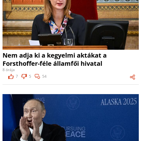
Nem adja ki a kegyelmi aktákat a
Forsthoffer-féle államfői hivatal
8 órája
7
5
54