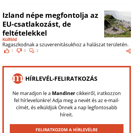
Izland népe megfontolja az
EU-csatlakozást, de
feltételekkel
Külföld
Ragaszkodnak a szuverenitásukhoz a halászat területén.
1
0
3
HÍRLEVÉL-FELIRATKOZÁS
Ne maradjon le a
Mandiner
cikkeiről, iratkozzon
fel hírlevelünkre! Adja meg a nevét és az e-mail-
címét, és elküldjük Önnek a nap legfontosabb
híreit.
FELIRATKOZOM A HÍRLEVÉLRE