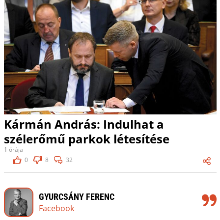
Kármán András: Indulhat a
szélerőmű parkok létesítése
1 órája
0
8
32
GYURCSÁNY FERENC
Facebook