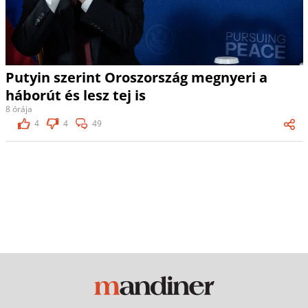
Putyin szerint Oroszország megnyeri a
háborút és lesz tej is
8 órája
4
4
49