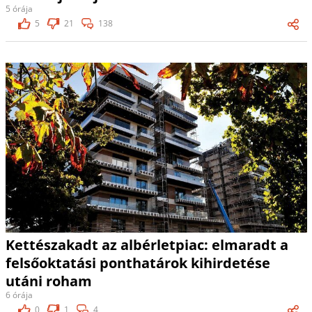
5 órája
5
21
138
Kettészakadt az albérletpiac: elmaradt a
felsőoktatási ponthatárok kihirdetése
utáni roham
6 órája
0
1
4