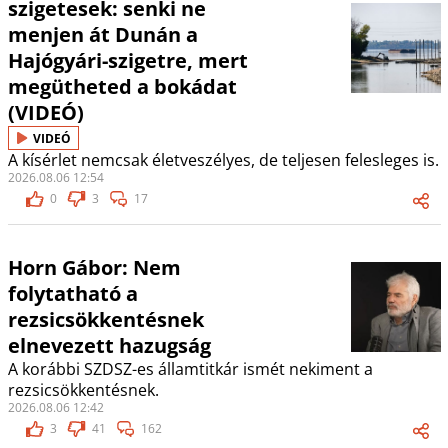
szigetesek: senki ne
menjen át Dunán a
Hajógyári-szigetre, mert
megütheted a bokádat
(VIDEÓ)
VIDEÓ
A kísérlet nemcsak életveszélyes, de teljesen felesleges is.
2026.08.06 12:54
0
3
17
Horn Gábor: Nem
folytatható a
rezsicsökkentésnek
elnevezett hazugság
A korábbi SZDSZ-es államtitkár ismét nekiment a
rezsicsökkentésnek.
2026.08.06 12:42
3
41
162