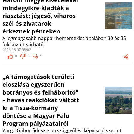
Három megye kivételével
mindegyikre kiadták a
riasztást: jégeső, viharos
szél és zivatarok
érkeznek pénteken
A legmagasabb nappali hőmérséklet általában 30 és 35
fok között várható.
2026.08.07 05:02
0
0
5
„A támogatások területi
eloszlása egyszerűen
botrányos és felháborító”
– heves reakciókat váltott
ki a Tisza-kormány
döntése a Magyar Falu
Program pályázatairól
Varga Gábor fideszes országgyűlési képviselő szerint