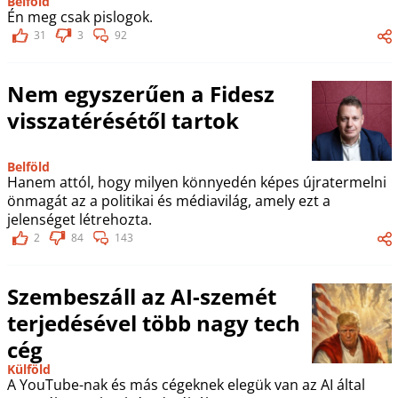
Belföld
Én meg csak pislogok.
31
3
92
Nem egyszerűen a Fidesz
visszatérésétől tartok
Belföld
Hanem attól, hogy milyen könnyedén képes újratermelni
önmagát az a politikai és médiavilág, amely ezt a
jelenséget létrehozta.
2
84
143
Szembeszáll az AI-szemét
terjedésével több nagy tech
cég
Külföld
A YouTube-nak és más cégeknek elegük van az AI által