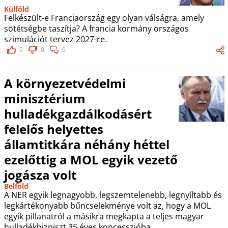
Külföld
Felkészült-e Franciaország egy olyan válságra, amely
sötétségbe taszítja? A francia kormány országos
szimulációt tervez 2027-re.
0
0
0
A környezetvédelmi
minisztérium
hulladékgazdálkodásért
felelős helyettes
államtitkára néhány héttel
ezelőttig a MOL egyik vezető
jogásza volt
Belföld
A NER egyik legnagyobb, legszemtelenebb, legnyíltabb és
legkártékonyabb bűncselekménye volt az, hogy a MOL
egyik pillanatról a másikra megkapta a teljes magyar
hulladékbizniszt 35 éves koncesszióba.