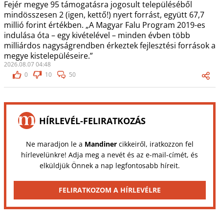
Fejér megye 95 támogatásra jogosult településéből
mindösszesen 2 (igen, kettő!) nyert forrást, együtt 67,7
millió forint értékben. „A Magyar Falu Program 2019-es
indulása óta – egy kivételével – minden évben több
milliárdos nagyságrendben érkeztek fejlesztési források a
megye kistelepüléseire.”
2026.08.07 04:48
0
10
50
HÍRLEVÉL-FELIRATKOZÁS
Ne maradjon le a
Mandiner
cikkeiről, iratkozzon fel
hírlevelünkre! Adja meg a nevét és az e-mail-címét, és
elküldjük Önnek a nap legfontosabb híreit.
FELIRATKOZOM A HÍRLEVÉLRE