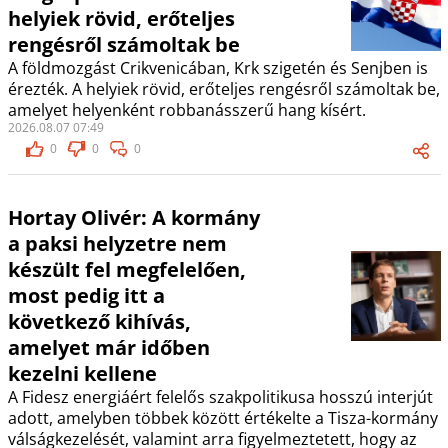
helyiek rövid, erőteljes
rengésről számoltak be
A földmozgást Crikvenicában, Krk szigetén és Senjben is
érezték. A helyiek rövid, erőteljes rengésről számoltak be,
amelyet helyenként robbanásszerű hang kísért.
2026.08.07 07:49
0
0
0
Hortay Olivér: A kormány
a paksi helyzetre nem
készült fel megfelelően,
most pedig itt a
következő kihívás,
amelyet már időben
kezelni kellene
A Fidesz energiáért felelős szakpolitikusa hosszú interjút
adott, amelyben többek között értékelte a Tisza-kormány
válságkezelését, valamint arra figyelmeztetett, hogy az