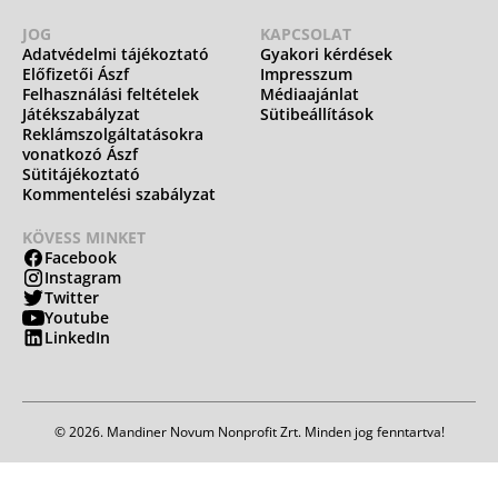
JOG
KAPCSOLAT
Adatvédelmi tájékoztató
Gyakori kérdések
Előfizetői Ászf
Impresszum
Felhasználási feltételek
Médiaajánlat
Játékszabályzat
Sütibeállítások
Reklámszolgáltatásokra
vonatkozó Ászf
Sütitájékoztató
Kommentelési szabályzat
KÖVESS MINKET
Facebook
Instagram
Twitter
Youtube
LinkedIn
© 2026. Mandiner Novum Nonprofit Zrt. Minden jog fenntartva!