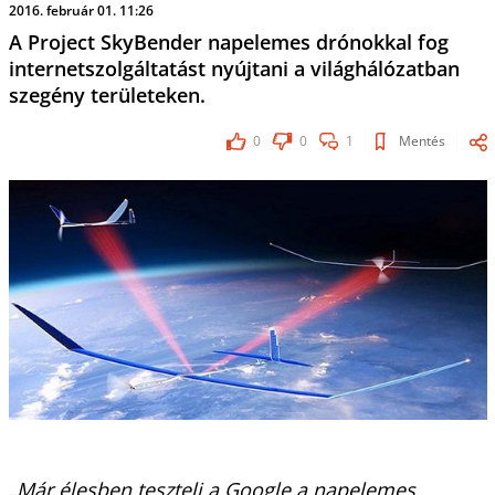
2016. február 01. 11:26
A Project SkyBender napelemes drónokkal fog
internetszolgáltatást nyújtani a világhálózatban
szegény területeken.
0
0
1
Mentés
„Már élesben teszteli a Google a napelemes