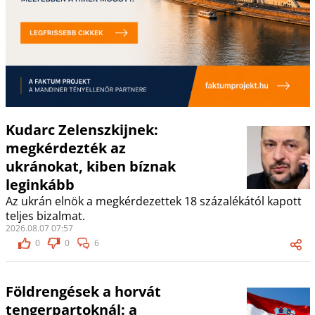
Kudarc Zelenszkijnek:
megkérdezték az
ukránokat, kiben bíznak
leginkább
Az ukrán elnök a megkérdezettek 18 százalékától kapott
teljes bizalmat.
2026.08.07 07:57
0
0
6
Földrengések a horvát
tengerpartoknál: a