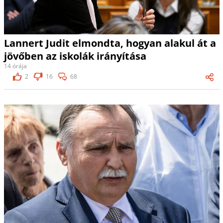
Lannert Judit elmondta, hogyan alakul át a
jövőben az iskolák irányítása
14 órája
2
16
68