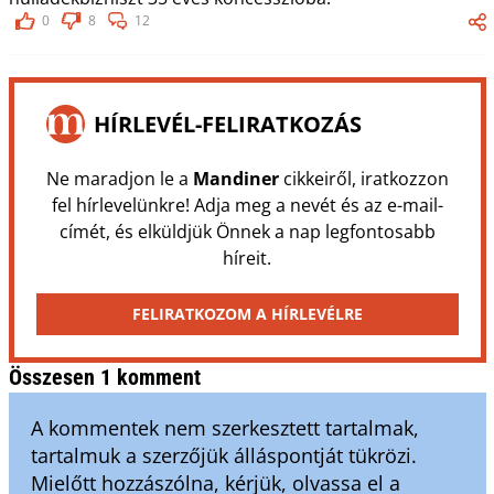
0
8
12
HÍRLEVÉL-FELIRATKOZÁS
Ne maradjon le a
Mandiner
cikkeiről, iratkozzon
fel hírlevelünkre! Adja meg a nevét és az e-mail-
címét, és elküldjük Önnek a nap legfontosabb
híreit.
FELIRATKOZOM A HÍRLEVÉLRE
Összesen 1 komment
A kommentek nem szerkesztett tartalmak,
tartalmuk a szerzőjük álláspontját tükrözi.
Mielőtt hozzászólna, kérjük, olvassa el a