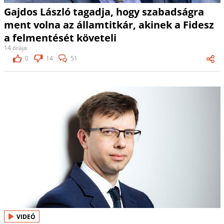
Gajdos László tagadja, hogy szabadságra
ment volna az államtitkár, akinek a Fidesz
a felmentését követeli
14 órája
0
14
51
VIDEÓ