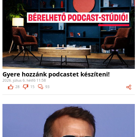
Gyere hozzánk podcastet készíteni!
2026. július 6. hétfő 11:58
28
15
93