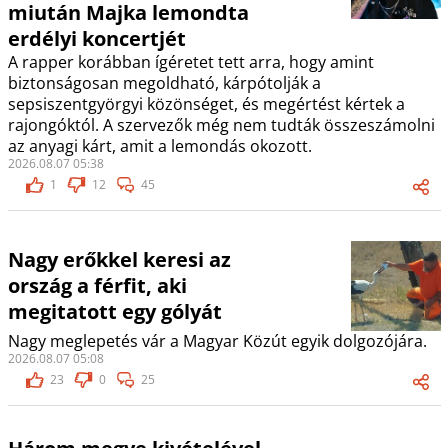
miután Majka lemondta
erdélyi koncertjét
A rapper korábban ígéretet tett arra, hogy amint
biztonságosan megoldható, kárpótolják a
sepsiszentgyörgyi közönséget, és megértést kértek a
rajongóktól. A szervezők még nem tudták összeszámolni
az anyagi kárt, amit a lemondás okozott.
2026.08.07 05:38
1
12
45
Nagy erőkkel keresi az
ország a férfit, aki
megitatott egy gólyát
Nagy meglepetés vár a Magyar Közút egyik dolgozójára.
2026.08.07 05:08
23
0
25