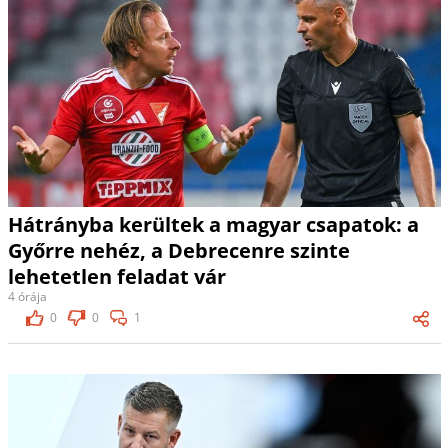
Hátrányba kerültek a magyar csapatok: a
Győrre nehéz, a Debrecenre szinte
lehetetlen feladat vár
4 órája
0
0
1