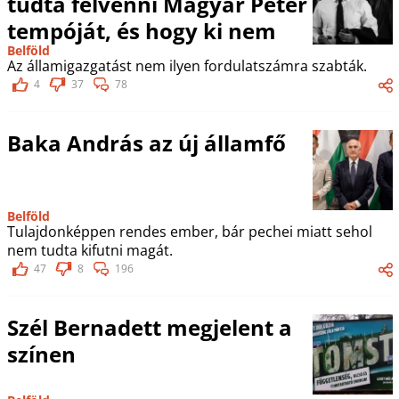
tudta felvenni Magyar Péter
tempóját, és hogy ki nem
Belföld
Az államigazgatást nem ilyen fordulatszámra szabták.
4
37
78
Baka András az új államfő
Belföld
Tulajdonképpen rendes ember, bár pechei miatt sehol
nem tudta kifutni magát.
47
8
196
Szél Bernadett megjelent a
színen