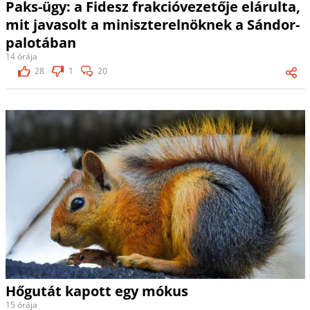
Paks-ügy: a Fidesz frakcióvezetője elárulta,
mit javasolt a miniszterelnöknek a Sándor-
palotában
14 órája
28
1
20
Hőgutát kapott egy mókus
15 órája