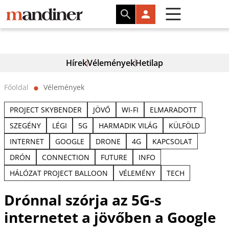
Hírek
Vélemények
Hetilap
Főoldal
Vélemények
⬤
PROJECT SKYBENDER
JÖVŐ
WI-FI
ELMARADOTT
SZEGÉNY
LÉGI
5G
HARMADIK VILÁG
KÜLFÖLD
INTERNET
GOOGLE
DRONE
4G
KAPCSOLAT
DRÓN
CONNECTION
FUTURE
INFO
HÁLÓZAT PROJECT BALLOON
VÉLEMÉNY
TECH
Drónnal szórja az 5G-s
internetet a jövőben a Google