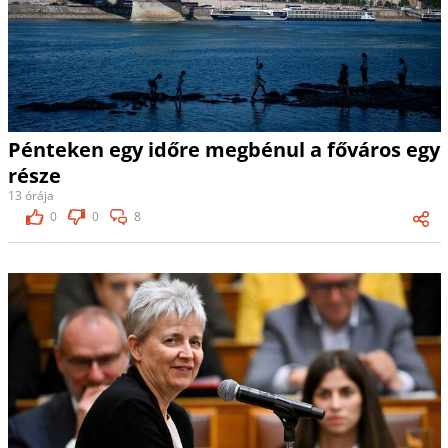
Pénteken egy időre megbénul a főváros egy
része
13 órája
0
0
8