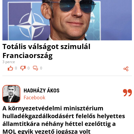
Totális válságot szimulál
Franciaország
3 perce
0
0
0
HADHÁZY ÁKOS
Facebook
A környezetvédelmi minisztérium
hulladékgazdálkodásért felelős helyettes
államtitkára néhány héttel ezelőttig a
MOL egyik vezető jogásza volt