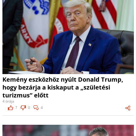
Kemény eszközhöz nyúlt Donald Trump,
hogy bezárja a kiskaput a „születési
turizmus” előtt
4 órája
7
0
4