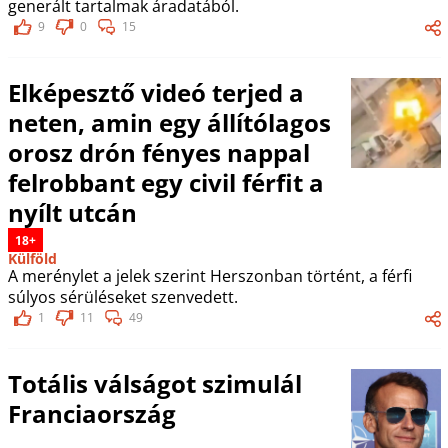
generált tartalmak áradatából.
9
0
15
Elképesztő videó terjed a
neten, amin egy állítólagos
orosz drón fényes nappal
felrobbant egy civil férfit a
nyílt utcán
18+
Külföld
A merénylet a jelek szerint Herszonban történt, a férfi
súlyos sérüléseket szenvedett.
1
11
49
Totális válságot szimulál
Franciaország