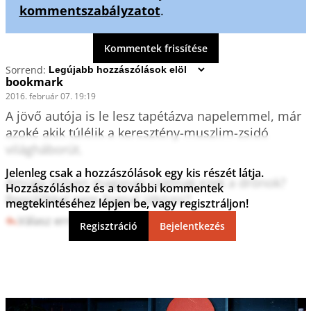
kommentszabályzatot
.
Kommentek frissítése
Sorrend:
bookmark
2016. február 07. 19:19
A jövő autója is le lesz tapétázva napelemmel, már 
azoké akik túlélik a keresztény-muszlim-zsidó 
világháborút. 

Jelenleg csak a hozzászólások egy kis részét látja.
Amúgy milyen magasan szállnak ezek a drónok? 
Hozzászóláshoz és a további kommentek
Repülőkkel nem fognal ütközni?
megtekintéséhez lépjen be, vagy regisztráljon!
Válasz erre
0
0
Regisztráció
Bejelentkezés