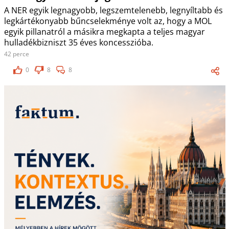
A NER egyik legnagyobb, legszemtelenebb, legnyíltabb és
legkártékonyabb bűncselekménye volt az, hogy a MOL
egyik pillanatról a másikra megkapta a teljes magyar
hulladékbizniszt 35 éves koncesszióba.
42 perce
0
8
8