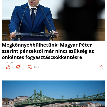
Megkönnyebbülhetünk: Magyar Péter
szerint péntektől már nincs szükség az
önkéntes fogyasztáscsökkentésre
13 órája
6
18
163