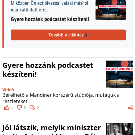
Miközben Ön ezt olvassa, valaki máshol
már kattintott erre:
Gyere hozzánk podcastet készíteni!
Tovább a cikkhez
Gyere hozzánk podcastet
készíteni!
Videó
Bérelhető a Mandiner korszerű stúdiója, mutatjuk a
részleteket!
0
0
0
Jól látszik, melyik miniszter