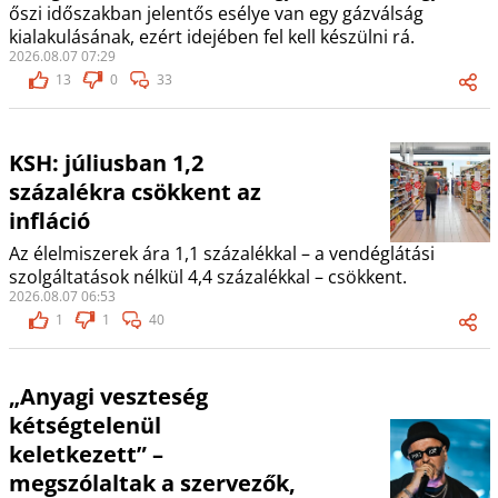
őszi időszakban jelentős esélye van egy gázválság
kialakulásának, ezért idejében fel kell készülni rá.
2026.08.07 07:29
13
0
33
KSH: júliusban 1,2
százalékra csökkent az
infláció
Az élelmiszerek ára 1,1 százalékkal – a vendéglátási
szolgáltatások nélkül 4,4 százalékkal – csökkent.
2026.08.07 06:53
1
1
40
„Anyagi veszteség
kétségtelenül
keletkezett” –
megszólaltak a szervezők,