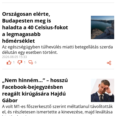
Országosan elérte,
Budapesten meg is
haladta a 40 Celsius-fokot
a legmagasabb
hőmérséklet
Az egészségügyben túlhevülés miatti betegellátás szerda
délután egy esetben történt.
2026.08.05 15:33
1
1
6
„Nem hinném…” – hosszú
Facebook-bejegyzésben
reagált kirúgására Hajdú
Gábor
A volt M1-es főszerkesztő szerint méltatlanul távolították
el, és részletesen ismertette a kinevezése, majd leváltása