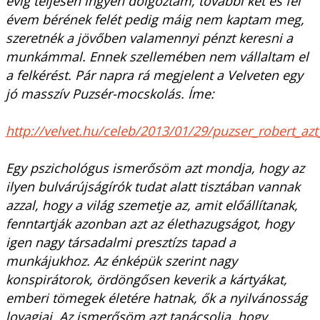
évig teljesen ingyen dolgoztam, további két és fél
évem bérének felét pedig máig nem kaptam meg,
szeretnék a jövőben valamennyi pénzt keresni a
munkámmal. Ennek szellemében nem vállaltam el
a felkérést. Pár napra rá megjelent a Velveten egy
jó masszív Puzsér-mocskolás. Íme:
http://velvet.hu/celeb/2013/01/29/puzser_robert_azt_
Egy pszichológus ismerősöm azt mondja, hogy az
ilyen bulvárújságírók tudat alatt tisztában vannak
azzal, hogy a világ szemetje az, amit előállítanak,
fenntartják azonban azt az élethazugságot, hogy
igen nagy társadalmi presztízs tapad a
munkájukhoz. Az énképük szerint nagy
konspirátorok, ördöngősen keverik a kártyákat,
emberi tömegek életére hatnak, ők a nyilvánosság
lovagjai. Az ismerősöm azt tanácsolja, hogy