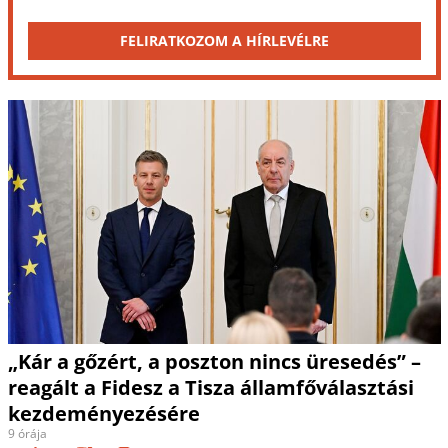
FELIRATKOZOM A HÍRLEVÉLRE
„Kár a gőzért, a poszton nincs üresedés” –
reagált a Fidesz a Tisza államfőválasztási
kezdeményezésére
9 órája