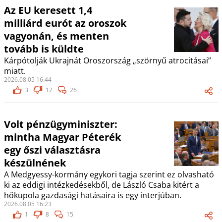
Az EU keresett 1,4
milliárd eurót az oroszok
vagyonán, és menten
tovább is küldte
Kárpótolják Ukrajnát Oroszország „szörnyű atrocitásai”
miatt.
2026.08.05 16:44
3
12
26
Volt pénzügyminiszter:
mintha Magyar Péterék
egy őszi választásra
készülnének
A Medgyessy-kormány egykori tagja szerint ez olvasható
ki az eddigi intézkedésekből, de László Csaba kitért a
hőkupola gazdasági hatásaira is egy interjúban.
2026.08.05 16:23
1
8
15