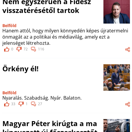
Nem egyszerűen a Fidesz
visszatérésétől tartok
Belföld
Hanem attól, hogy milyen könnyedén képes újratermelni
önmagát az a politikai és médiavilág, amely ezt a
jelenséget létrehozta.
0
72
116
Örkény él!
Belföld
Nyaralás. Szabadság. Nyár. Balaton.
33
1
27
Magyar Péter kirúgta a ma