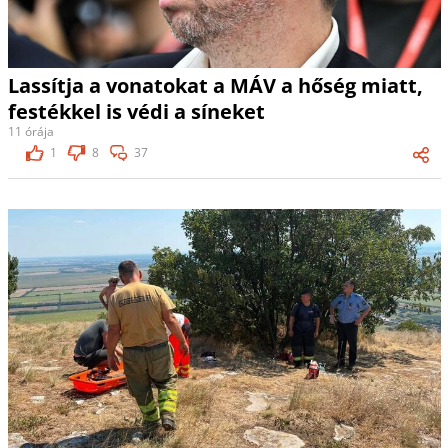
Lassítja a vonatokat a MÁV a hőség miatt,
festékkel is védi a síneket
11 órája
1
8
37