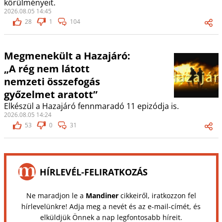
körülményeit.
2026.08.05 14:45
28
1
104
Megmenekült a Hazajáró:
„A rég nem látott
nemzeti összefogás
győzelmet aratott”
Elkészül a Hazajáró fennmaradó 11 epizódja is.
2026.08.05 14:24
53
0
31
HÍRLEVÉL-FELIRATKOZÁS
Ne maradjon le a
Mandiner
cikkeiről, iratkozzon fel
hírlevelünkre! Adja meg a nevét és az e-mail-címét, és
elküldjük Önnek a nap legfontosabb híreit.