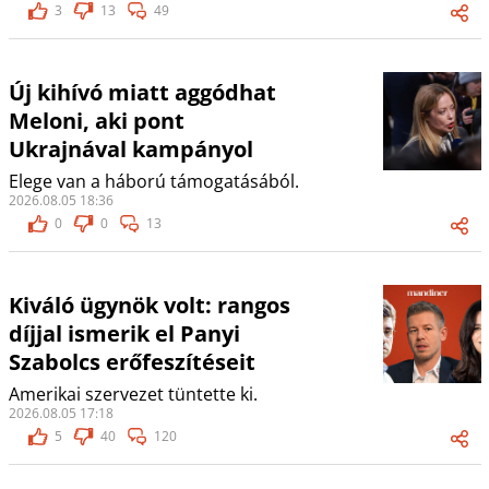
3
13
49
Új kihívó miatt aggódhat
Meloni, aki pont
Ukrajnával kampányol
Elege van a háború támogatásából.
2026.08.05 18:36
0
0
13
Kiváló ügynök volt: rangos
díjjal ismerik el Panyi
Szabolcs erőfeszítéseit
Amerikai szervezet tüntette ki.
2026.08.05 17:18
5
40
120