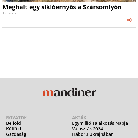
Meghalt egy siklóernyős a Szársomlyón
12 órája
ROVATOK
AKTÁK
Belföld
Egymillió Találkozás Napja
Külföld
Választás 2024
Gazdaság
Háború Ukrajnában