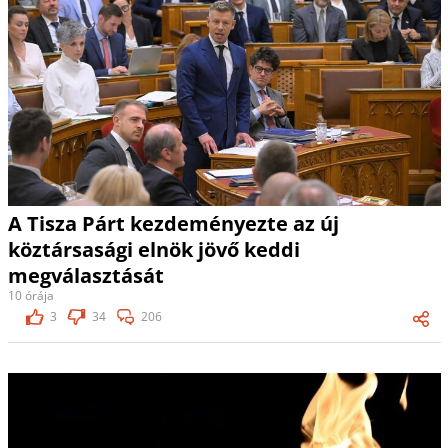
A Tisza Párt kezdeményezte az új
köztársasági elnök jövő keddi
megválasztását
10 órája
3
34
206