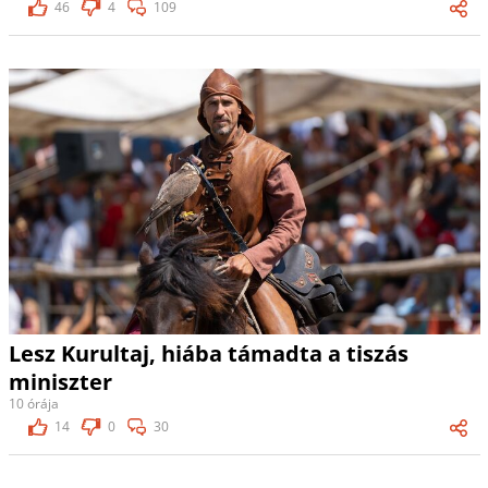
46
4
109
Lesz Kurultaj, hiába támadta a tiszás
miniszter
10 órája
14
0
30