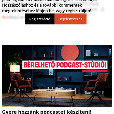
meghonosítani. Unom  őket  a  végtelenségig. 

Hozzászóláshoz és a további kommentek
Már  kezdem  megérteni  a  sorozat-függőket. :))
megtekintéséhez lépjen be, vagy regisztráljon!
Válasz erre
23
7
Regisztráció
Bejelentkezés
Gyere hozzánk podcastet készíteni!