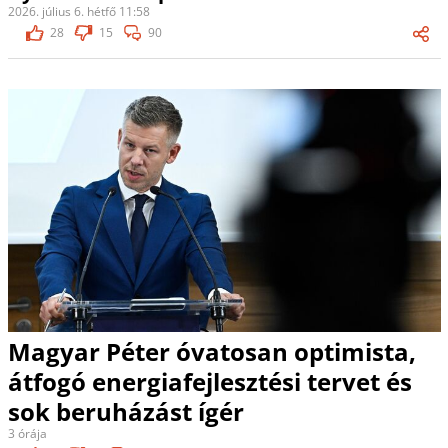
2026. július 6. hétfő 11:58
28
15
90
Magyar Péter óvatosan optimista,
átfogó energiafejlesztési tervet és
sok beruházást ígér
3 órája