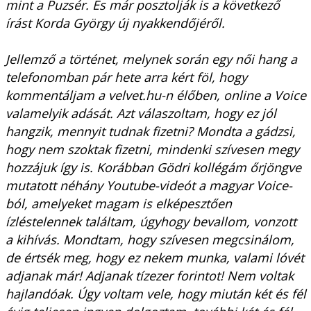
mint a Puzsér. És már posztolják is a következő
írást Korda György új nyakkendőjéről.
Jellemző a történet, melynek során egy női hang a
telefonomban pár hete arra kért föl, hogy
kommentáljam a velvet.hu-n élőben, online a Voice
valamelyik adását. Azt válaszoltam, hogy ez jól
hangzik, mennyit tudnak fizetni? Mondta a gádzsi,
hogy nem szoktak fizetni, mindenki szívesen megy
hozzájuk így is. Korábban Gödri kollégám őrjöngve
mutatott néhány Youtube-videót a magyar Voice-
ból, amelyeket magam is elképesztően
ízléstelennek találtam, úgyhogy bevallom, vonzott
a kihívás. Mondtam, hogy szívesen megcsinálom,
de értsék meg, hogy ez nekem munka, valami lóvét
adjanak már! Adjanak tízezer forintot! Nem voltak
hajlandóak. Úgy voltam vele, hogy miután két és fél