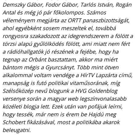
Demszky Gábor, Fodor Gábor, Tarlós István, Rogán
Antal és még jó pár főkolompos. Számos
véleményem megjárta az ORTT panaszbizottságát,
ahol egyébként sosem meszeltek el, továbbá
rongyosra szakadozott az idegrendszerem a fölött a
törzsi alapú gyűlölködés fölött, ami miatt nem fért
a rádióhallgatók jó részének a fejébe, hogy ha
tegnap az Orbánt basztattam, akkor ma miért
bántom mégis a Gyurcsányt. Több mint ötven
alkalommal voltam vendége a HírTV Lapzárta című,
manapság is futó politikai vitaműsorának, míg
Szélsőközép nevű blogunk a HVG Goldenblog
versenye során a magyar web legszínvonalasabb
közéleti blogja lett. Ezek után van pofájuk leírni,
hogy tessék, már nem is érem be Hajdú meg
Schobert fikázásával, most a politikába akarok
beleugatni.