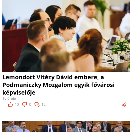
Lemondott Vitézy Dávid embere, a
Podmaniczky Mozgalom egyik fővárosi
képviselője
10 órája
10
0
12