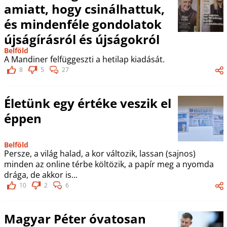
amiatt, hogy csinálhattuk,
és mindenféle gondolatok
újságírásról és újságokról
Belföld
A Mandiner felfüggeszti a hetilap kiadását.
8
5
27
Életünk egy értéke veszik el
éppen
Belföld
Persze, a világ halad, a kor változik, lassan (sajnos)
minden az online térbe költözik, a papír meg a nyomda
drága, de akkor is...
10
2
6
Magyar Péter óvatosan