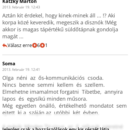
Katzky Márton
2013. február 19. 12:43
Aztán kit érdekel, hogy kinek-minek áll ... !? Aki 
korpa közé keveredik, megeszik a disznók !Még 
akkor is magas tápértékű süldőtápnak gondolja 
magát ...
Válasz erre
6
1
Soma
2013. február 19. 12:41
Olga  néni  az  ős-kommunikációs  csoda. 

Nincs  benne  semmi  kellem  és  szellem. 

Elmehetne imamalmot forgatni  Tibetbe,  annyira 
lapos  és  egysíkú minden műsora. 

Még  egyetlen  önálló,  értékelhető  mondatot  sem  
ejtett  ki a  száján az  utóbbi  két  évben.

A másik: Minden TV-cicus  az  ő  stílusát  szeretné  
Jelenleg csak a hozzászólások egy kis részét látja.