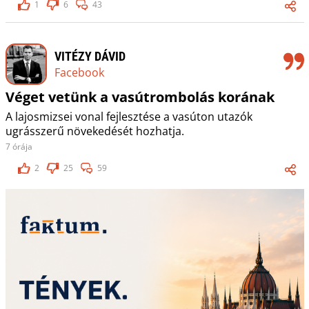
1
6
43
VITÉZY DÁVID
Facebook
Véget vetünk a vasútrombolás korának
A lajosmizsei vonal fejlesztése a vasúton utazók
ugrásszerű növekedését hozhatja.
7 órája
2
25
59