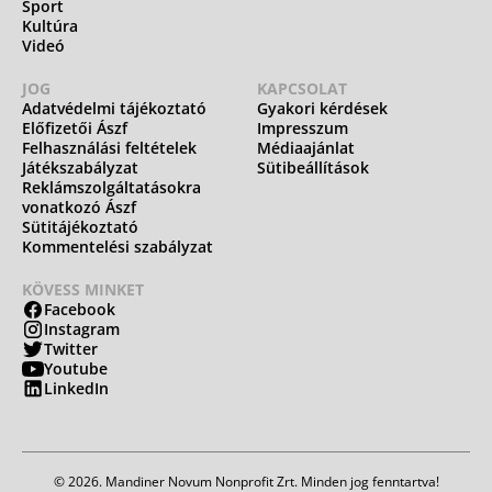
Sport
Kultúra
Videó
JOG
KAPCSOLAT
Adatvédelmi tájékoztató
Gyakori kérdések
Előfizetői Ászf
Impresszum
Felhasználási feltételek
Médiaajánlat
Játékszabályzat
Sütibeállítások
Reklámszolgáltatásokra
vonatkozó Ászf
Sütitájékoztató
Kommentelési szabályzat
KÖVESS MINKET
Facebook
Instagram
Twitter
Youtube
LinkedIn
© 2026. Mandiner Novum Nonprofit Zrt. Minden jog fenntartva!