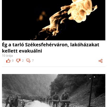
Ég a tarló Székesfehérváron, lakóházakat
kellett evakuálni
10 órája
0
2
7