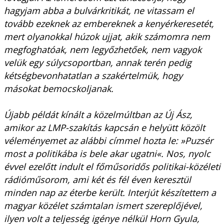
hagyjam abba a bulvárkritikát, ne vitassam el
tovább ezeknek az embereknek a kenyérkeresetét,
mert olyanokkal húzok ujjat, akik számomra nem
megfoghatóak, nem legyőzhetőek, nem vagyok
velük egy súlycsoportban, annak terén pedig
kétségbevonhatatlan a szakértelmük, hogy
másokat bemocskoljanak.
Újabb példát kínált a közelmúltban az Új Ász,
amikor az LMP-szakítás kapcsán e helyütt közölt
véleményemet az alábbi címmel hozta le: »Puzsér
most a politikába is bele akar ugatni«. Nos, nyolc
évvel ezelőtt indult el főműsoridős politikai-közéleti
rádióműsorom, ami két és fél éven keresztül
minden nap az éterbe került. Interjút készítettem a
magyar közélet számtalan ismert szereplőjével,
ilyen volt a teljesség igénye nélkül Horn Gyula,