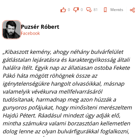
0
0
81
Mentés
Puzsér Róbert
Facebook
„Kibaszott kemény, ahogy néhány bulvárfelület
gátlástalan lejáratásra és karaktergyilkosság általi
halálra ítélt. Egyik nap az állatiasan ostoba Fekete
Pákó háta mögött röhögnek össze az
igénytelenségükre hangolt olvasóikkal, másnap
valamelyik vévékurva mellfelvarrásáról
tudósítanak, harmadnap meg azon húzzák a
gunyoros pofájukat, hogy minősíteni merészeltem
Hajdú Pétert. Ráadásul mindezt úgy adják elő,
mintha számukra valami borzasztóan kellemetlen
dolog lenne az olyan bulvárfigurákkal foglalkozni,