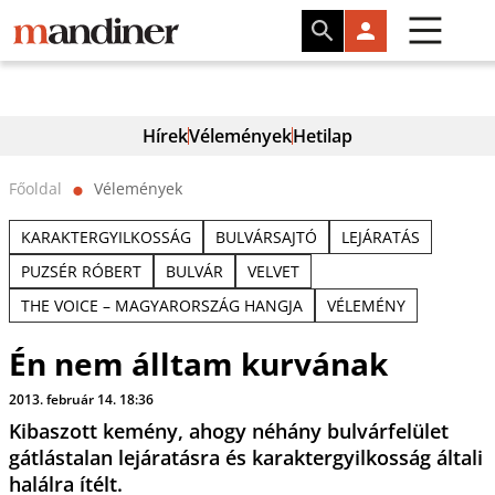
Hírek
Vélemények
Hetilap
Főoldal
Vélemények
⬤
KARAKTERGYILKOSSÁG
BULVÁRSAJTÓ
LEJÁRATÁS
PUZSÉR RÓBERT
BULVÁR
VELVET
THE VOICE – MAGYARORSZÁG HANGJA
VÉLEMÉNY
Én nem álltam kurvának
2013. február 14. 18:36
Kibaszott kemény, ahogy néhány bulvárfelület
gátlástalan lejáratásra és karaktergyilkosság általi
halálra ítélt.