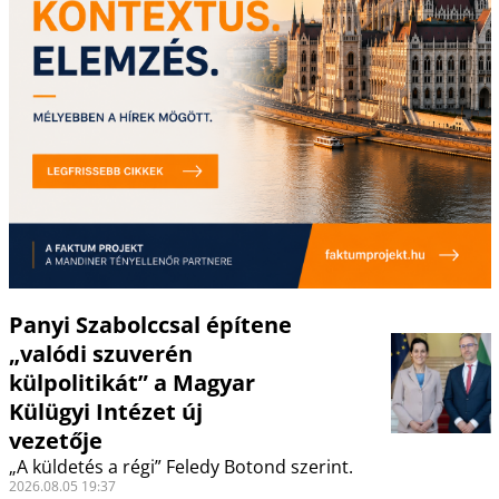
Panyi Szabolccsal építene
„valódi szuverén
külpolitikát” a Magyar
Külügyi Intézet új
vezetője
„A küldetés a régi” Feledy Botond szerint.
2026.08.05 19:37