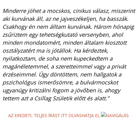
Minderre jöhet a mocskos, cinikus válasz, miszerint
aki kurvának áll, az ne jajveszékeljen, ha basszák.
Csakhogy én nem álltam kurvának. Három hónapig
zsűriztem egy tehetségkutató versenyben, ahol
minden mondatomért, minden általam kiosztott
osztályzatért ma is jótállok. Ha kérdeztek,
nyilatkoztam, de soha nem kupeckedtem a
magánéletemmel, a szeretteimmel vagy a privát
érzéseimmel. Úgy döntöttem, nem hallgatok a
pszichológus ismerősömre, a bulvármocskot
ugyanúgy kritizálni fogom a jövőben is, ahogy
tettem azt a Csillag Születik előtt és alatt.”
AZ EREDETI, TELJES ÍRÁST ITT OLVASHATJA EL