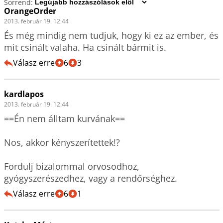
Sorrend:
OrangeOrder
2013. február 19. 12:44
És még mindig nem tudjuk, hogy ki ez az ember, és 
mit csinált valaha. Ha csinált bármit is.
Válasz erre
6
3
kardlapos
2013. február 19. 12:44
==Én nem álltam kurvának==

Nos, akkor kényszerítettek!?

Fordulj bizalommal orvosodhoz, 
gyógyszerészedhez, vagy a rendőrséghez.
Válasz erre
6
1