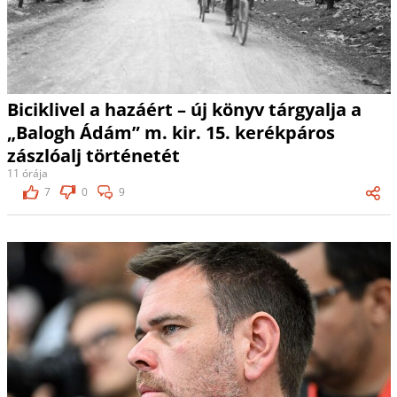
Biciklivel a hazáért – új könyv tárgyalja a
„Balogh Ádám” m. kir. 15. kerékpáros
zászlóalj történetét
11 órája
7
0
9