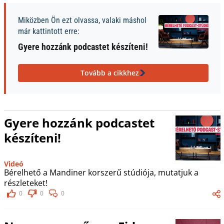
Miközben Ön ezt olvassa, valaki máshol
már kattintott erre:
Gyere hozzánk podcastet készíteni!
Tovább a cikkhez
Gyere hozzánk podcastet
készíteni!
Videó
Bérelhető a Mandiner korszerű stúdiója, mutatjuk a
részleteket!
0
0
0