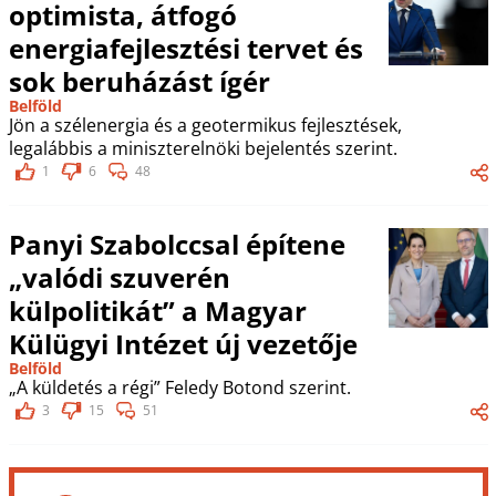
optimista, átfogó
energiafejlesztési tervet és
sok beruházást ígér
Belföld
Jön a szélenergia és a geotermikus fejlesztések,
legalábbis a miniszterelnöki bejelentés szerint.
1
6
48
Panyi Szabolccsal építene
„valódi szuverén
külpolitikát” a Magyar
Külügyi Intézet új vezetője
Belföld
„A küldetés a régi” Feledy Botond szerint.
3
15
51