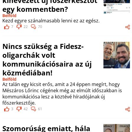
kinevezett új főszerkesztőt
egy kommentben?
Belföld
Kezd egyre szánalmasabb lenni ez az egész.
7
22
70
Nincs szükség a Fidesz-
oligarchák volt
kommunikációsaira az új
közmédiában!
Belföld
Az talán egy kicsit erős, amit a 24 éppen megírt, hogy
Mészáros Lőrinc cégének még az elmúlt időszakban is
kommunikációsa lesz a köztévé híradójának új
főszerkesztője.
3
42
61
Szomorúság emiatt, hála