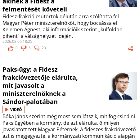
akinek a Fidesz a
felmentését követeli
Fidesz-frakció csütörtök délután arra szólította fel
Magyar Péter miniszterelnököt, hogy bocsássa el
Kelemen Ágnest, aki információik szerint „külföldön
pihent” a válsághelyzet idején.
2026.08.06 18:25
0
5
23
Paks-ügy: a Fidesz
frakcióvezetője elárulta,
mit javasolt a
miniszterelnöknek a
Sándor-palotában
VIDEÓ
Bóka János szerint még most sem látszik, mit fog csinálni
Paks ügyében a kormány, de azt elárulta, ő milyen
javaslatott tett Magyar Péternek. A fideszes frakcióvezető
azt is megjegyezte, a kormányzati kommunikáció alapján