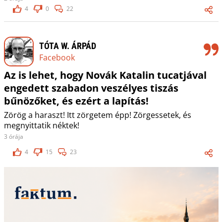
4
0
22
TÓTA W. ÁRPÁD
Facebook
Az is lehet, hogy Novák Katalin tucatjával
engedett szabadon veszélyes tiszás
bűnözőket, és ezért a lapítás!
Zörög a haraszt! Itt zörgetem épp! Zörgessetek, és
megnyittatik néktek!
3 órája
4
15
23