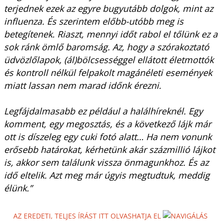
terjednek ezek az egyre bugyutább dolgok, mint az
influenza. És szerintem előbb-utóbb meg is
betegítenek. Riaszt, mennyi időt rabol el tőlünk ez a
sok ránk ömlő baromság. Az, hogy a szórakoztató
üdvözlőlapok, (ál)bölcsességgel ellátott életmottók
és kontroll nélkül felpakolt magánéleti események
miatt lassan nem marad időnk érezni.
Legfájdalmasabb ez például a halálhíreknél. Egy
komment, egy megosztás, és a következő lájk már
ott is díszeleg egy cuki fotó alatt… Ha nem vonunk
erősebb határokat, kérhetünk akár százmillió lájkot
is, akkor sem találunk vissza önmagunkhoz. És az
idő eltelik. Azt meg már úgyis megtudtuk, meddig
élünk.”
AZ EREDETI, TELJES ÍRÁST ITT OLVASHATJA EL