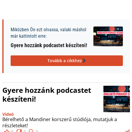
Miközben Ön ezt olvassa, valaki máshol
már kattintott erre:
Gyere hozzánk podcastet készíteni!
Tovább a cikkhez
Gyere hozzánk podcastet
készíteni!
Videó
Bérelhető a Mandiner korszerű stúdiója, mutatjuk a
részleteket!
0
0
0