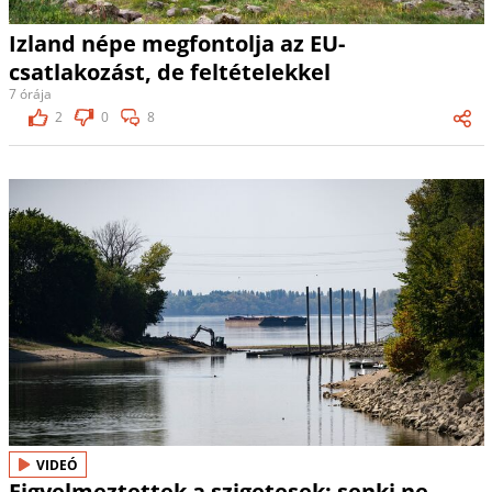
Izland népe megfontolja az EU-
csatlakozást, de feltételekkel
7 órája
2
0
8
VIDEÓ
Figyelmeztettek a szigetesek: senki ne