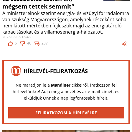
mégsem tettek semmit”
A miniszterelnök szerint energia- és vízügyi forradalomra
van szükség Magyarországon, amelynek részeként soha
nem látott mértékben fejlesztik majd az energiatároló-
kapacitásokat és a villamosenergia-hálózatot.
2026.08.06 16:48
6
46
287
HÍRLEVÉL-FELIRATKOZÁS
Ne maradjon le a
Mandiner
cikkeiről, iratkozzon fel
hírlevelünkre! Adja meg a nevét és az e-mail-címét, és
elküldjük Önnek a nap legfontosabb híreit.
FELIRATKOZOM A HÍRLEVÉLRE