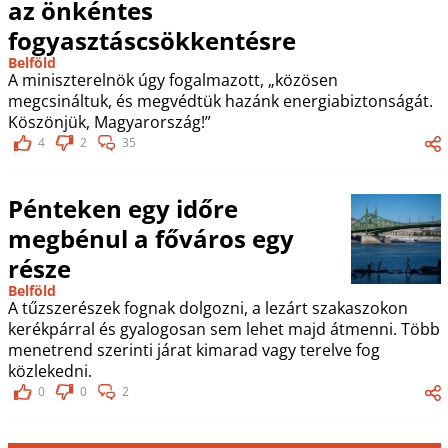
az önkéntes
fogyasztáscsökkentésre
Belföld
A miniszterelnök úgy fogalmazott, „közösen
megcsináltuk, és megvédtük hazánk energiabiztonságát.
Köszönjük, Magyarország!”
4
2
35
Pénteken egy időre
megbénul a főváros egy
része
Belföld
A tűzszerészek fognak dolgozni, a lezárt szakaszokon
kerékpárral és gyalogosan sem lehet majd átmenni. Több
menetrend szerinti járat kimarad vagy terelve fog
közlekedni.
0
0
2