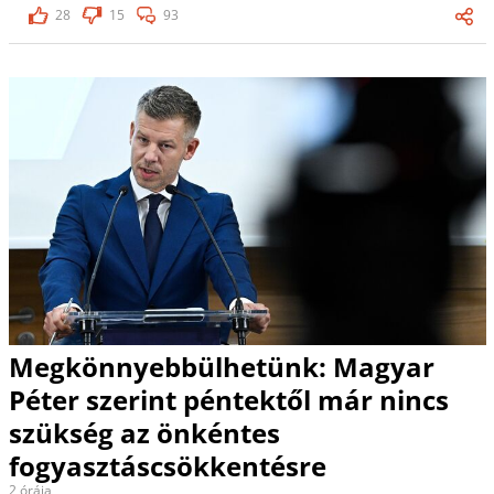
28
15
93
Megkönnyebbülhetünk: Magyar
Péter szerint péntektől már nincs
szükség az önkéntes
fogyasztáscsökkentésre
2 órája