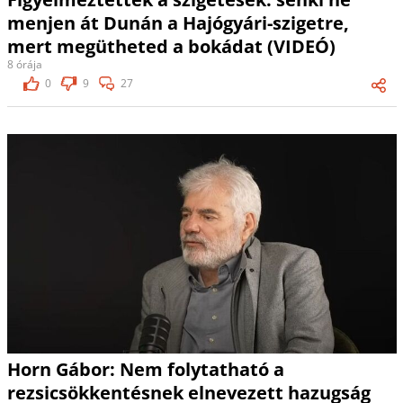
menjen át Dunán a Hajógyári-szigetre,
mert megütheted a bokádat (VIDEÓ)
8 órája
0
9
27
Horn Gábor: Nem folytatható a
rezsicsökkentésnek elnevezett hazugság