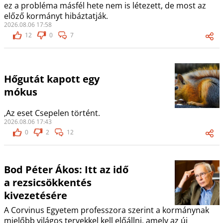
ez a probléma másfél hete nem is létezett, de most az
előző kormányt hibáztatják.
2026.08.06 17:58
12
0
7
Hőgutát kapott egy
mókus
,Az eset Csepelen történt.
2026.08.06 17:43
0
2
12
Bod Péter Ákos: Itt az idő
a rezsicsökkentés
kivezetésére
A Corvinus Egyetem professzora szerint a kormánynak
mielőbb világos tervekkel kell előállni, amely az új