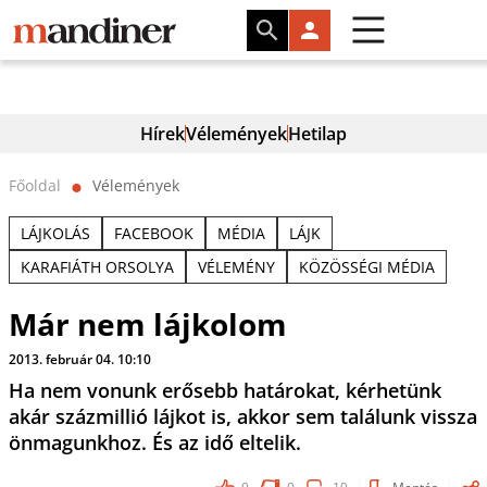
Hírek
Vélemények
Hetilap
Főoldal
Vélemények
⬤
LÁJKOLÁS
FACEBOOK
MÉDIA
LÁJK
KARAFIÁTH ORSOLYA
VÉLEMÉNY
KÖZÖSSÉGI MÉDIA
Már nem lájkolom
2013. február 04. 10:10
Ha nem vonunk erősebb határokat, kérhetünk
akár százmillió lájkot is, akkor sem találunk vissza
önmagunkhoz. És az idő eltelik.