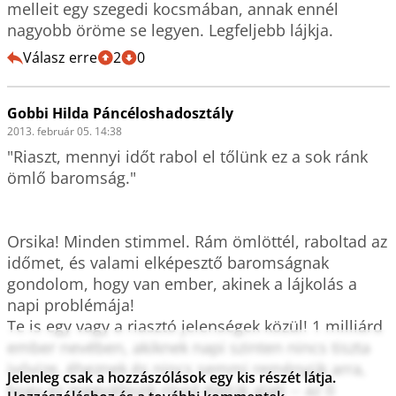
melleit egy szegedi kocsmában, annak ennél 
nagyobb öröme se legyen. Legfeljebb lájkja.
Válasz erre
2
0
Gobbi Hilda Páncéloshadosztály
2013. február 05. 14:38
"Riaszt, mennyi időt rabol el tőlünk ez a sok ránk 
ömlő baromság."

Orsika! Minden stimmel. Rám ömlöttél, raboltad az 
időmet, és valami elképesztő baromságnak 
gondolom, hogy van ember, akinek a lájkolás a 
napi problémája! 

Te is egy vagy a riasztó jelenségek közül! 1 milliárd 
ember nevében, akiknek napi szinten nincs tiszta 
ivóvize, éheznek és nincs semmi reményük arra, 
Jelenleg csak a hozzászólások egy kis részét látja.
hogy ez megváltozik rövid életük alatt -- az ő 