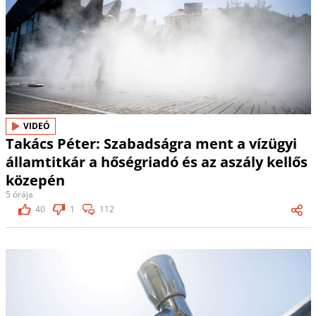
VIDEÓ
Takács Péter: Szabadságra ment a vízügyi
államtitkár a hőségriadó és az aszály kellős
közepén
5 órája
40
1
112