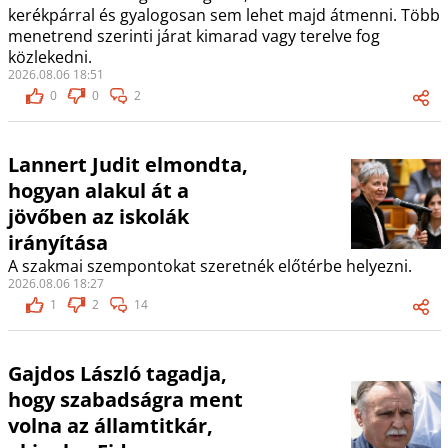
kerékpárral és gyalogosan sem lehet majd átmenni. Több
menetrend szerinti járat kimarad vagy terelve fog
közlekedni.
2026.08.06 18:51
0
0
2
Lannert Judit elmondta,
hogyan alakul át a
jövőben az iskolák
irányítása
A szakmai szempontokat szeretnék előtérbe helyezni.
2026.08.06 18:27
1
2
14
Gajdos László tagadja,
hogy szabadságra ment
volna az államtitkár,