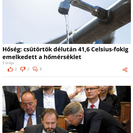
Hőség: csütörtök délután 41,6 Celsius-fokig
emelkedett a hőmérséklet
5 órája
2
2
8