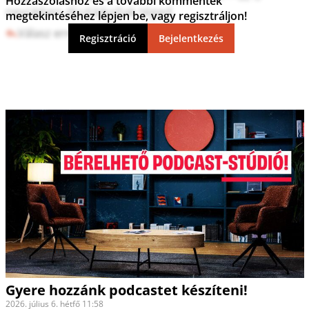
Hozzászóláshoz és a további kommentek
nevükben diszlájkollak téged.
megtekintéséhez lépjen be, vagy regisztráljon!
Válasz erre
6
0
Regisztráció
Bejelentkezés
Gyere hozzánk podcastet készíteni!
2026. július 6. hétfő 11:58