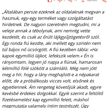
0
0
19
Mentés
„Általában persze ezeknek az oldalaknak megvan a
hasznuk, egy-egy terméket vagy szolgáltatást
hirdetnek. De nagyon szeretném megtudni, mi a
veleje annak a tébolynak, ami nemrég vette
kezdetét, és csak az őrült lájkgyűjtögetésről szól.
Egy ronda fiú kezdte, aki mellett egy szintén nem
túl bájos nő ücsörgött. A fiú kezében tábla: »Ha
kapok egymillió lájkot, lefekszik velem.« Én is
rányomtam, legyen jó napja a fiúnak, hamarosan
kétmillió fölé szökött a számláló. Még nem jött
meg a hír, hogy a lány meghajlott-e a népakarat
előtt, de a próbálkozás vicces volt, elsőnek és
egyetlennek. Ám rengeteg követőjük akadt, egyre
kevésbé érdekes dolgokkal. Egyik szerint a feltöltő
fizetésemelést kap egymillió felett, máshol
megmutatja valamely intim testrészét. Úgy