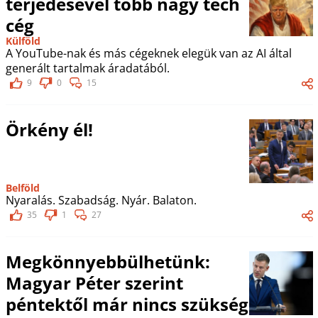
terjedésével több nagy tech
cég
Külföld
A YouTube-nak és más cégeknek elegük van az AI által
generált tartalmak áradatából.
9
0
15
Örkény él!
Belföld
Nyaralás. Szabadság. Nyár. Balaton.
35
1
27
Megkönnyebbülhetünk:
Magyar Péter szerint
péntektől már nincs szükség