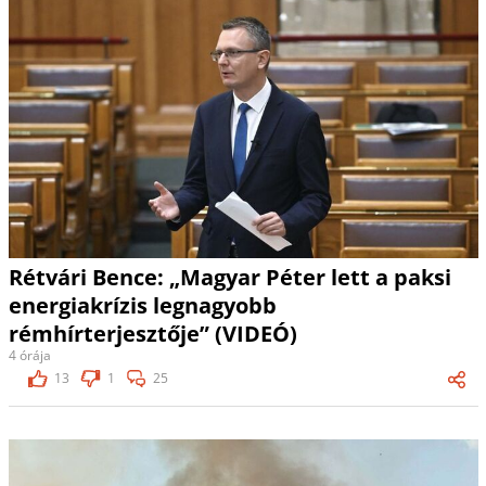
Rétvári Bence: „Magyar Péter lett a paksi
energiakrízis legnagyobb
rémhírterjesztője” (VIDEÓ)
4 órája
13
1
25