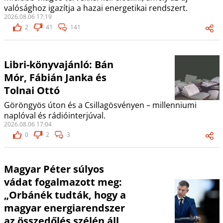
valósághoz igazítja a hazai energetikai rendszert.
2026.08.06 17:19
2
41
141
Libri-könyvajánló: Bán
Mór, Fábián Janka és
Tolnai Ottó
Göröngyös úton és a Csillagösvényen – millenniumi
naplóval és rádióinterjúval.
2026.08.06 17:04
0
2
3
Magyar Péter súlyos
vádat fogalmazott meg:
„Orbánék tudták, hogy a
magyar energiarendszer
az összedőlés szélén áll,