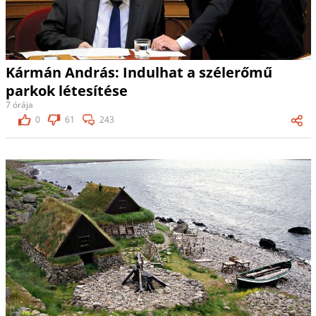
Kármán András: Indulhat a szélerőmű
parkok létesítése
7 órája
0
61
243