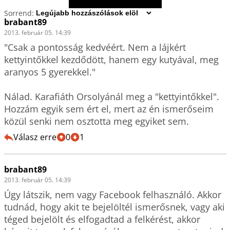
Sorrend:
brabant89
2013. február 05. 14:39
"Csak a pontosság kedvéért. Nem a lájkért 
kettyintőkkel kezdődött, hanem egy kutyával, meg 
aranyos 5 gyerekkel."

Nálad. Karafiáth Orsolyánál meg a "kettyintőkkel". 
Hozzám egyik sem ért el, mert az én ismerőseim 
közül senki nem osztotta meg egyiket sem.
Válasz erre
0
1
brabant89
2013. február 05. 14:39
Úgy látszik, nem vagy Facebook felhasználó. Akkor 
tudnád, hogy akit te bejelöltél ismerősnek, vagy aki 
téged bejelölt és elfogadtad a felkérést, akkor 