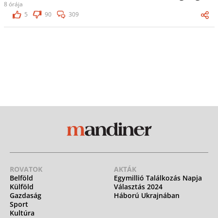
8 órája
5
90
309
ROVATOK
AKTÁK
Belföld
Egymillió Találkozás Napja
Külföld
Választás 2024
Gazdaság
Háború Ukrajnában
Sport
Kultúra