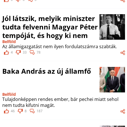
Jól látszik, melyik miniszter
tudta felvenni Magyar Péter
tempóját, és hogy ki nem
Belföld
Az államigazgatást nem ilyen fordulatszámra szabták.
4
33
78
Baka András az új államfő
Belföld
Tulajdonképpen rendes ember, bár pechei miatt sehol
nem tudta kifutni magát.
46
8
187