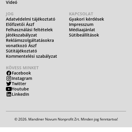
Videó
JOG
KAPCSOLAT
Adatvédelmi tájékoztató
Gyakori kérdések
Előfizetői Ászf
Impresszum
Felhasználási feltételek
Médiaajánlat
Játékszabályzat
Sütibeállítások
Reklámszolgáltatásokra
vonatkozó Ászf
Sütitájékoztató
Kommentelési szabályzat
KÖVESS MINKET
Facebook
Instagram
Twitter
Youtube
LinkedIn
© 2026. Mandiner Novum Nonprofit Zrt. Minden jog fenntartva!