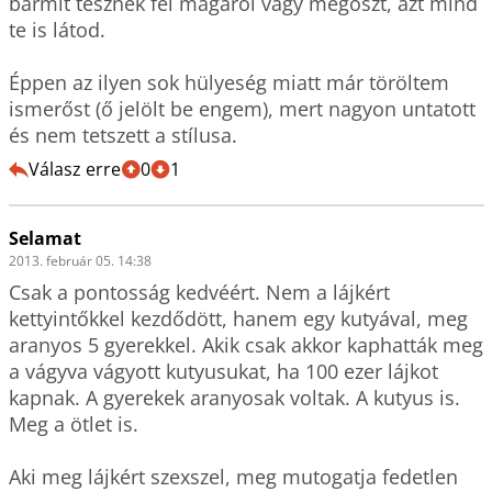
bármit tesznek fel magáról vagy megoszt, azt mind 
te is látod. 

Éppen az ilyen sok hülyeség miatt már töröltem 
ismerőst (ő jelölt be engem), mert nagyon untatott 
és nem tetszett a stílusa.
Válasz erre
0
1
Selamat
2013. február 05. 14:38
Csak a pontosság kedvéért. Nem a lájkért 
kettyintőkkel kezdődött, hanem egy kutyával, meg 
aranyos 5 gyerekkel. Akik csak akkor kaphatták meg 
a vágyva vágyott kutyusukat, ha 100 ezer lájkot 
kapnak. A gyerekek aranyosak voltak. A kutyus is. 
Meg a ötlet is.

Aki meg lájkért szexszel, meg mutogatja fedetlen 