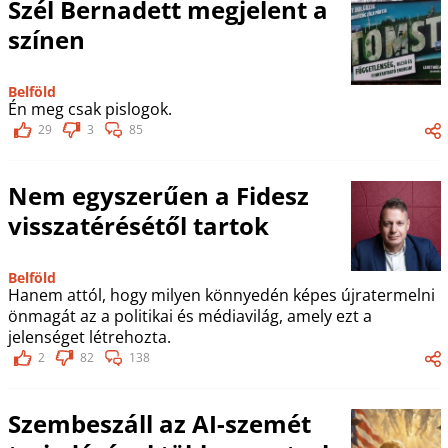
Szél Bernadett megjelent a
színen
Belföld
Én meg csak pislogok.
29
3
85
Nem egyszerűen a Fidesz
visszatérésétől tartok
Belföld
Hanem attól, hogy milyen könnyedén képes újratermelni
önmagát az a politikai és médiavilág, amely ezt a
jelenséget létrehozta.
2
82
138
Szembeszáll az AI-szemét