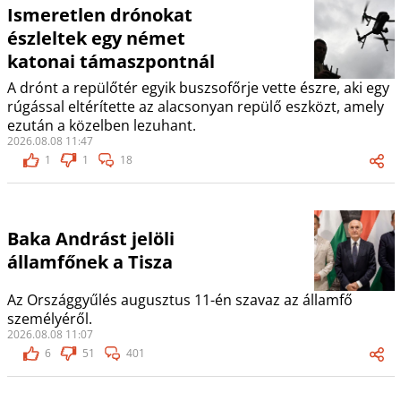
Ismeretlen drónokat
észleltek egy német
katonai támaszpontnál
A drónt a repülőtér egyik buszsofőrje vette észre, aki egy
rúgással eltérítette az alacsonyan repülő eszközt, amely
ezután a közelben lezuhant.
2026.08.08 11:47
1
1
18
Baka Andrást jelöli
államfőnek a Tisza
Az Országgyűlés augusztus 11-én szavaz az államfő
személyéről.
2026.08.08 11:07
6
51
401