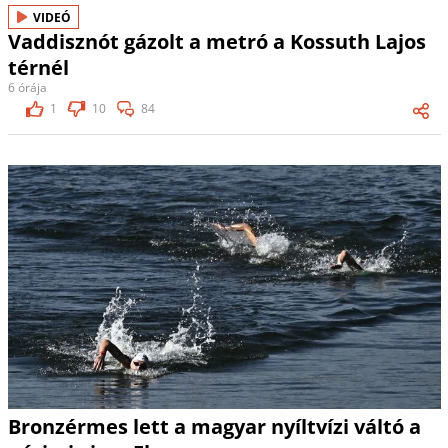
VIDEÓ
Vaddisznót gázolt a metró a Kossuth Lajos
térnél
6 órája
1
10
84
Bronzérmes lett a magyar nyíltvízi váltó a