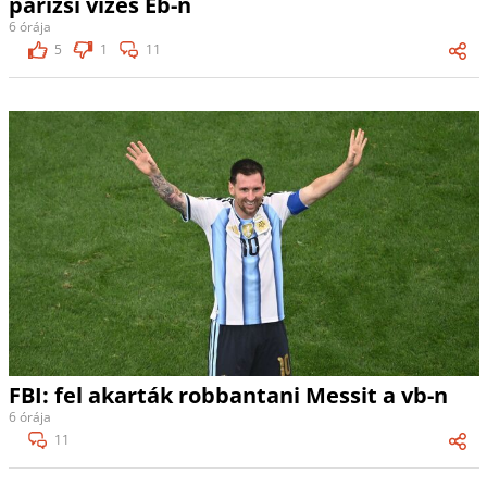
párizsi vizes Eb-n
6 órája
5
1
11
FBI: fel akarták robbantani Messit a vb-n
6 órája
11