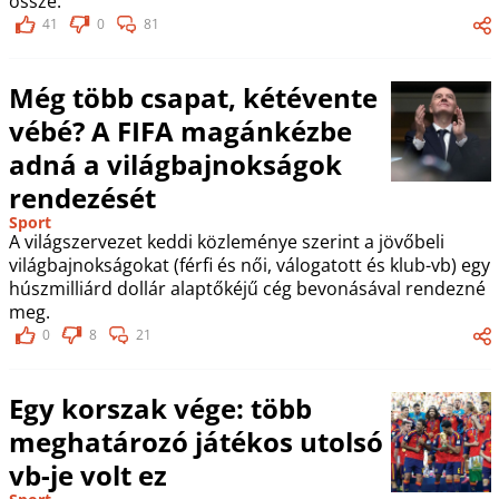
össze.
41
0
81
Még több csapat, kétévente
vébé? A FIFA magánkézbe
adná a világbajnokságok
rendezését
Sport
A világszervezet keddi közleménye szerint a jövőbeli
világbajnokságokat (férfi és női, válogatott és klub-vb) egy
húszmilliárd dollár alaptőkéjű cég bevonásával rendezné
meg.
0
8
21
Egy korszak vége: több
meghatározó játékos utolsó
vb-je volt ez