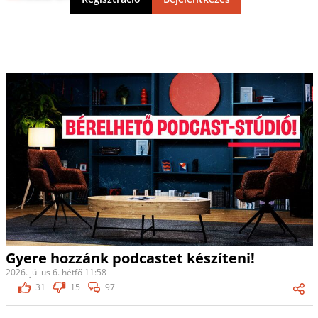
Gyere hozzánk podcastet készíteni!
2026. július 6. hétfő 11:58
31
15
97