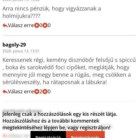
Arra nincs pénzük, hogy vigyázzanak a 
holmijukra????
Válasz erre
0
0
bagoly-29
2026. június 13. 13:51
Keressenek régi, kemény disznóbőr felsőjű s spiccű 
, boka és sarokvédő foci cipőket, meglátják, hogy 
mennyire jól megy benne a rúgás, meg csökken a 
sérülésveszély, ha rátaposnak a lábukra!
Válasz erre
2
0
partiumi-olvaso
Jelenleg csak a hozzászólások egy kis részét látja.
2026. június 13. 13:08
Hozzászóláshoz és a további kommentek
Kesei valasz a bosztoni teadelutanra -1773.
megtekintéséhez lépjen be, vagy regisztráljon!
Válasz erre
3
0
Regisztráció
Bejelentkezés