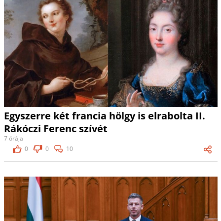
Egyszerre két francia hölgy is elrabolta II.
Rákóczi Ferenc szívét
7 órája
0
0
10