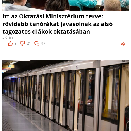
Itt az Oktatási Minisztérium terve:
rövidebb tanórákat javasolnak az alsó
tagozatos diákok oktatásában
5 órája
3
21
97