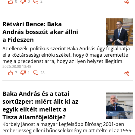
0
0
2
Rétvári Bence: Baka
András bosszút akar állni
a Fideszen
Az ellenzéki politikus szerint Baka András úgy foglalhatja
el a köztársasági elnöki széket, hogy ő maga teremtette
meg a precedenst arra, hogy az ilyen helyzet illegitim.
2026.08.08 13:48
7
1
28
Baka András és a tatai
sortűzper: miért állt ki az
egyik elítélt mellett a
Tisza államfőjelöltje?
Korbely Jánost a magyar Legfelsőbb Bíróság 2001-ben
emberiesség elleni bűncselekmény miatt ítélte el az 1956-