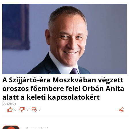
A Szijjártó-éra Moszkvában végzett
oroszos főembere felel Orbán Anita
alatt a keleti kapcsolatokért
56 perce
0
0
0