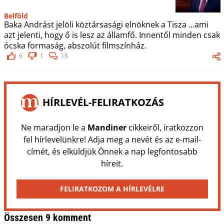
Belföld
Baka Andrást jelöli köztársasági elnöknek a Tisza ...ami
azt jelenti, hogy ő is lesz az államfő. Innentől minden csak
ócska formaság, abszolút filmszínház.
6
1
18
HÍRLEVÉL-FELIRATKOZÁS
Ne maradjon le a
Mandiner
cikkeiről, iratkozzon
fel hírlevelünkre! Adja meg a nevét és az e-mail-
címét, és elküldjük Önnek a nap legfontosabb
híreit.
FELIRATKOZOM A HÍRLEVÉLRE
Összesen 9 komment