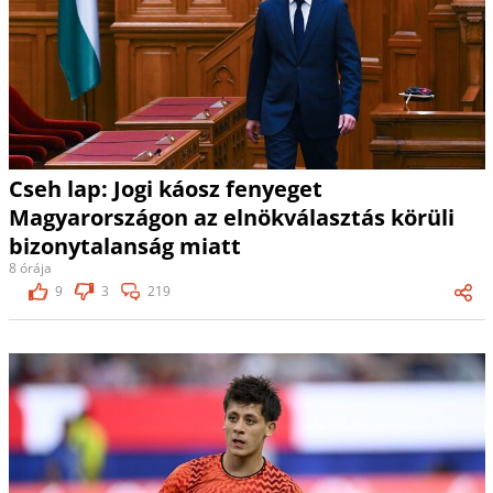
Cseh lap: Jogi káosz fenyeget
Magyarországon az elnökválasztás körüli
bizonytalanság miatt
8 órája
9
3
219