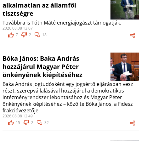
alkalmatlan az államfői
tisztségre
Továbbra is Tóth Máté energiajogászt támogatják.
2026.08.08 13:07
7
2
18
Bóka János: Baka András
hozzájárul Magyar Péter
önkényének kiépítéséhez
Baka András jogtudósként egy jogsértő eljárásban vesz
részt, szerepvállalásával hozzájárul a demokratikus
intézményrendszer lebontásához és Magyar Péter
önkényének kiépítéséhez – közölte Bóka János, a Fidesz
frakcióvezetője.
2026.08.08 12:49
15
2
32