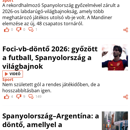
Sport
A rekordhalmozó Spanyolország győzelmével zárult a
2026-os labdarúgó-világbajnokság, amely több
meghatározó játékos utolsó vb-je volt. A Mandiner
elemzése az új, 48 csapatos tornáról.
0
0
1
Foci-vb-döntő 2026: győzött
a futball, Spanyolország a
világbajnok
VIDEÓ
Sport
Nem született gól a rendes játékidőben, de a
hosszabbításban igen.
4
9
149
Spanyolország–Argentína: a
döntő, amellyel a