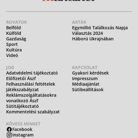
ROVATOK
AKTÁK
Belföld
Egymillió Találkozás Napja
Külföld
Választás 2024
Gazdaság
Háború Ukrajnában
Sport
Kultúra
Videó
JOG
KAPCSOLAT
Adatvédelmi tájékoztató
Gyakori kérdések
Előfizetői Ászf
Impresszum
Felhasználási feltételek
Médiaajánlat
Játékszabályzat
Sütibeállítások
Reklámszolgáltatásokra
vonatkozó Ászf
Sütitájékoztató
Kommentelési szabályzat
KÖVESS MINKET
Facebook
Instagram