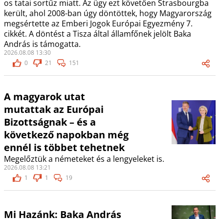
os tatai sortűz miatt. Az ügy ezt követően Strasbourgba
került, ahol 2008-ban úgy döntöttek, hogy Magyarország
megsértette az Emberi Jogok Európai Egyezmény 7.
cikkét. A döntést a Tisza által államfőnek jelölt Baka
András is támogatta.
2026.08.08 13:30
0
21
151
A magyarok utat
mutattak az Európai
Bizottságnak – és a
következő napokban még
ennél is többet tehetnek
Megelőztük a németeket és a lengyeleket is.
2026.08.08 13:21
1
1
19
Mi Hazánk: Baka András