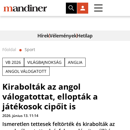
Hírek
Vélemények
Hetilap
Főoldal
Sport
⬤
VB 2026
VILÁGBAJNOKSÁG
ANGLIA
ANGOL VÁLOGATOTT
Kirabolták az angol
válogatottat, ellopták a
játékosok cipőit is
2026. június 13. 11:14
Ismeretlen tettesek feltörték és kirabolták az