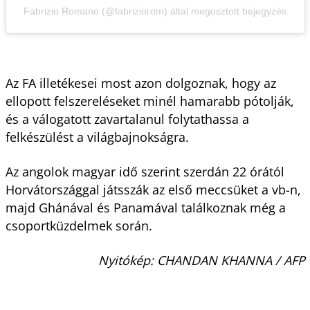
Fabrizio Romano (@fabriziorom) által megosztott bejegyzés
Az FA illetékesei most azon dolgoznak, hogy az
ellopott felszereléseket minél hamarabb pótolják,
és a válogatott zavartalanul folytathassa a
felkészülést a világbajnokságra.
Az angolok magyar idő szerint szerdán 22 órától
Horvátországgal játsszák az első meccsüket a vb-n,
majd Ghánával és Panamával találkoznak még a
csoportküzdelmek során.
Nyitókép: CHANDAN KHANNA / AFP