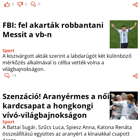
0
0
0
FBI: fel akarták robbantani
Messit a vb-n
Sport
A kiszivárgott akták szerint a labdarúgót két különböző
mérkőzés alkalmával is célba vették volna a
világbajnokságon.
14
Szenzáció! Aranyérmes a női
kardcsapat a hongkongi
vívó-világbajnokságon
Sport
A Battai Sugár, Szűcs Luca, Spiesz Anna, Katona Renáta
összeállítású együttes az aranyért a kínaiakkal csapott