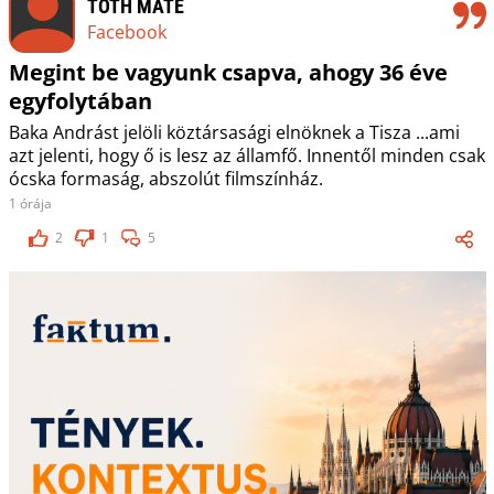
TÓTH MÁTÉ
Facebook
Megint be vagyunk csapva, ahogy 36 éve
egyfolytában
Baka Andrást jelöli köztársasági elnöknek a Tisza ...ami
azt jelenti, hogy ő is lesz az államfő. Innentől minden csak
ócska formaság, abszolút filmszínház.
1 órája
2
1
5