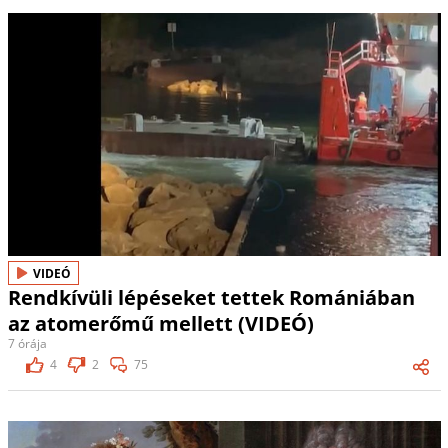
VIDEÓ
Rendkívüli lépéseket tettek Romániában
az atomerőmű mellett (VIDEÓ)
7 órája
4
2
75