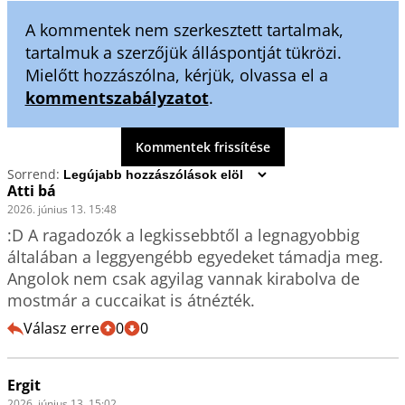
A kommentek nem szerkesztett tartalmak,
tartalmuk a szerzőjük álláspontját tükrözi.
Mielőtt hozzászólna, kérjük, olvassa el a
kommentszabályzatot
.
Kommentek frissítése
Sorrend:
Atti bá
2026. június 13. 15:48
:D A ragadozók a legkissebbtől a legnagyobbig 
általában a leggyengébb egyedeket támadja meg. 
Angolok nem csak agyilag vannak kirabolva de 
mostmár a cuccaikat is átnézték. 
Válasz erre
0
0
Ergit
2026. június 13. 15:02