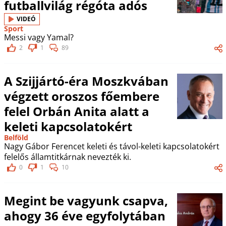
futballvilág régóta adós
VIDEÓ
Sport
Messi vagy Yamal?
2
1
89
A Szijjártó-éra Moszkvában
végzett oroszos főembere
felel Orbán Anita alatt a
keleti kapcsolatokért
Belföld
Nagy Gábor Ferencet keleti és távol-keleti kapcsolatokért
felelős államtitkárnak nevezték ki.
0
1
10
Megint be vagyunk csapva,
ahogy 36 éve egyfolytában