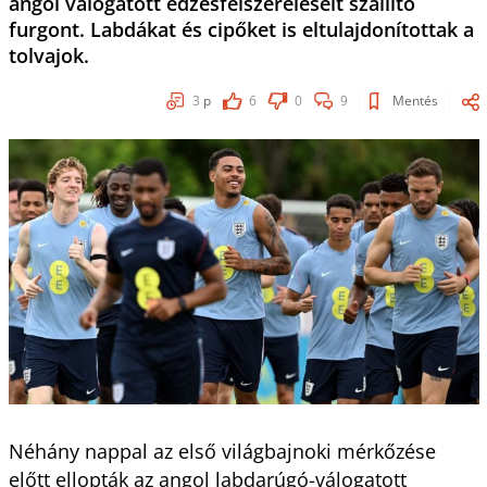
angol válogatott edzésfelszereléseit szállító
furgont. Labdákat és cipőket is eltulajdonítottak a
tolvajok.
3
p
6
0
9
Mentés
Néhány nappal az első világbajnoki mérkőzése
előtt ellopták az angol labdarúgó-válogatott