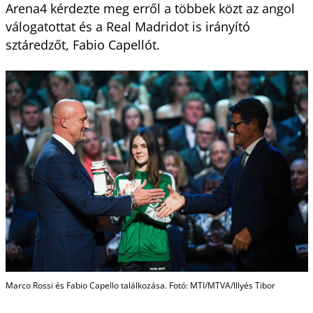
Arena4 kérdezte meg erről a többek közt az angol
válogatottat és a Real Madridot is irányító
sztáredzőt, Fabio Capellót.
Marco Rossi és Fabio Capello találkozása. Fotó: MTI/MTVA/Illyés Tibor