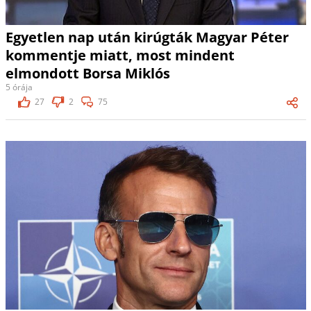
Egyetlen nap után kirúgták Magyar Péter
kommentje miatt, most mindent
elmondott Borsa Miklós
5 órája
27
2
75