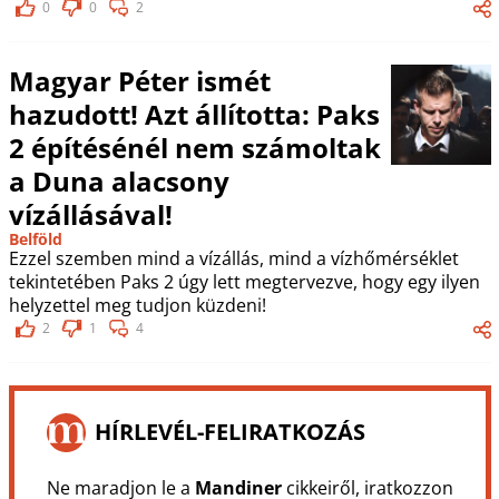
0
0
2
Magyar Péter ismét
hazudott! Azt állította: Paks
2 építésénél nem számoltak
a Duna alacsony
vízállásával!
Belföld
Ezzel szemben mind a vízállás, mind a vízhőmérséklet
tekintetében Paks 2 úgy lett megtervezve, hogy egy ilyen
helyzettel meg tudjon küzdeni!
2
1
4
HÍRLEVÉL-FELIRATKOZÁS
Ne maradjon le a
Mandiner
cikkeiről, iratkozzon