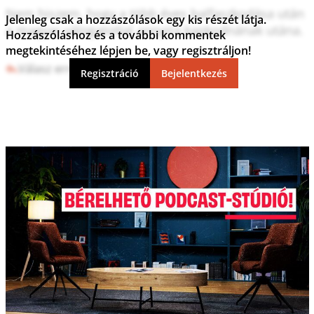
Nem hiszem, hogy a több éves balfaszkodása után 
Jelenleg csak a hozzászólások egy kis részét látja.
a magyar válogatottal annyira kapkodnának utána. 

Hozzászóláshoz és a további kommentek
megtekintéséhez lépjen be, vagy regisztráljon!
Válasz erre
0
0
Regisztráció
Bejelentkezés