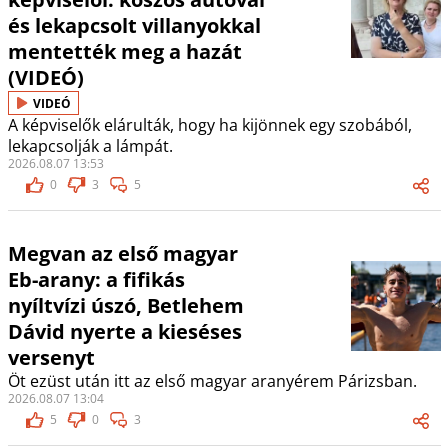
és lekapcsolt villanyokkal
mentették meg a hazát
(VIDEÓ)
VIDEÓ
A képviselők elárulták, hogy ha kijönnek egy szobából,
lekapcsolják a lámpát.
2026.08.07 13:53
0
3
5
Megvan az első magyar
Eb-arany: a fifikás
nyíltvízi úszó, Betlehem
Dávid nyerte a kieséses
versenyt
Öt ezüst után itt az első magyar aranyérem Párizsban.
2026.08.07 13:04
5
0
3