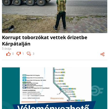
Korrupt toborzókat vettek őrizetbe
Kárpátalján
5 órája
0
1
3