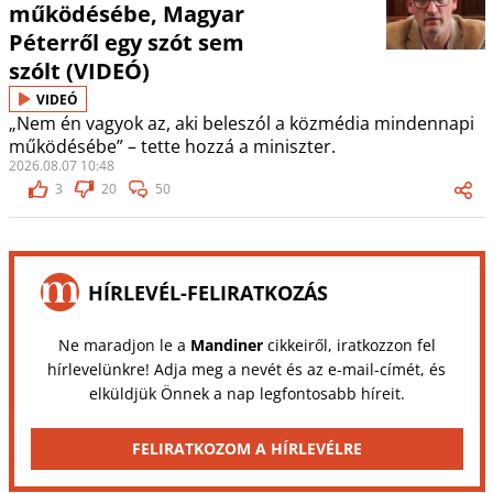
működésébe, Magyar
Péterről egy szót sem
szólt (VIDEÓ)
VIDEÓ
„Nem én vagyok az, aki beleszól a közmédia mindennapi
működésébe” – tette hozzá a miniszter.
2026.08.07 10:48
3
20
50
HÍRLEVÉL-FELIRATKOZÁS
Ne maradjon le a
Mandiner
cikkeiről, iratkozzon fel
hírlevelünkre! Adja meg a nevét és az e-mail-címét, és
elküldjük Önnek a nap legfontosabb híreit.
FELIRATKOZOM A HÍRLEVÉLRE