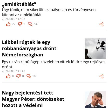
„emléktáblát”
Úgy tűnik, nem sikerült szabályosan és törvényesen
kitenni az emléktáblát.
2026.08.07 12:03
22
1
54
Lábbal rúgtak le egy
robbanóanyagos drónt
Németországban
Egy ukrán repülőgép közelében vittek földre egy rejtélyes
drónt.
2026.08.07 11:43
0
0
16
Nagy bejelentést tett
Magyar Péter: döntéseket
hozott a Védelmi