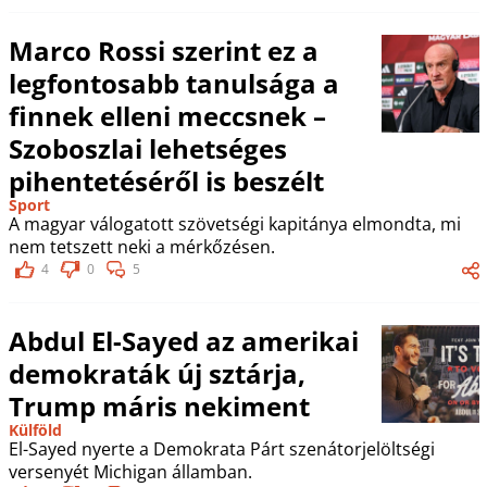
Marco Rossi szerint ez a
legfontosabb tanulsága a
finnek elleni meccsnek –
Szoboszlai lehetséges
pihentetéséről is beszélt
Sport
A magyar válogatott szövetségi kapitánya elmondta, mi
nem tetszett neki a mérkőzésen.
4
0
5
Abdul El-Sayed az amerikai
demokraták új sztárja,
Trump máris nekiment
Külföld
El-Sayed nyerte a Demokrata Párt szenátorjelöltségi
versenyét Michigan államban.