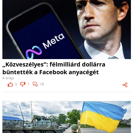
„Közveszélyes”: félmilliárd dollárra
büntették a Facebook anyacégét
4 órája
3
1
18