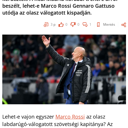
beszélt, lehet-e Marco Rossi Gennaro Gattuso
utódja az olasz válogatott kispadján.
3
p
0
0
1
Mentés
Lehet-e vajon egyszer
Marco Rossi
az olasz
labdarúgó-válogatott szövetségi kapitánya? Az