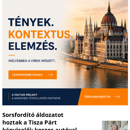
Sorsfordító áldozatot
hoztak a Tisza Párt
képviselői: koszos autóval