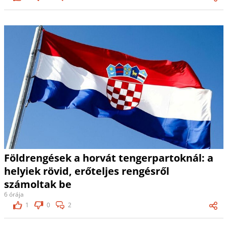
Földrengések a horvát tengerpartoknál: a
helyiek rövid, erőteljes rengésről
számoltak be
6 órája
1
0
2