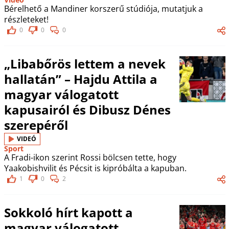
Bérelhető a Mandiner korszerű stúdiója, mutatjuk a
részleteket!
0
0
0
„Libabőrös lettem a nevek
hallatán” – Hajdu Attila a
magyar válogatott
kapusairól és Dibusz Dénes
szerepéről
VIDEÓ
Sport
A Fradi-ikon szerint Rossi bölcsen tette, hogy
Yaakobishvilit és Pécsit is kipróbálta a kapuban.
1
0
2
Sokkoló hírt kapott a
magyar válogatott,