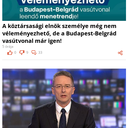
A köztársasági elnök személye még nem
véleményezhető, de a Budapest-Belgrád
vasútvonal már igen!
5 órája
0
9
33