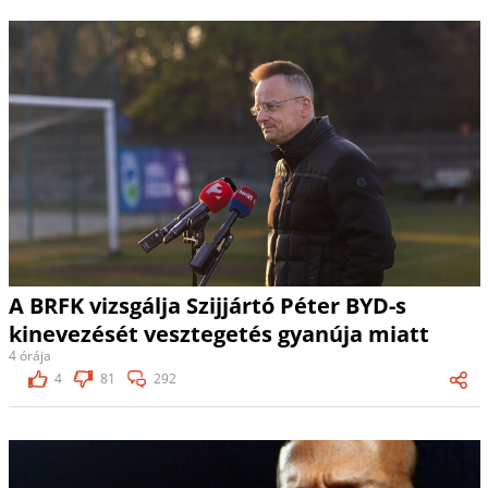
A BRFK vizsgálja Szijjártó Péter BYD-s
kinevezését vesztegetés gyanúja miatt
4 órája
4
81
292