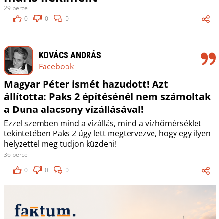
29 perce
0
0
0
KOVÁCS ANDRÁS
Facebook
Magyar Péter ismét hazudott! Azt
állította: Paks 2 építésénél nem számoltak
a Duna alacsony vízállásával!
Ezzel szemben mind a vízállás, mind a vízhőmérséklet
tekintetében Paks 2 úgy lett megtervezve, hogy egy ilyen
helyzettel meg tudjon küzdeni!
36 perce
0
0
0