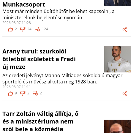
Munkacsoport
Most már minden üdítőhűtőt be lehet kapcsolni, a
miniszterelnök bejelentése nyomán.
2026.08.07 11:28
2
24
124
Arany turul: szurkolói
ötletből született a Fradi
új meze
Az eredeti jelvényt Manno Miltiades sokoldalú magyar
sportoló és művész alkotta meg 1928-ban.
2026.08.07 11:11
9
2
2
Tarr Zoltán váltig állítja, ő
és a minisztériuma nem
szól bele a közmédia