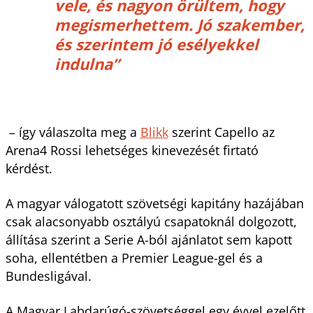
vele, és nagyon örültem, hogy
megismerhettem. Jó szakember,
és szerintem jó esélyekkel
indulna”
– így válaszolta meg a
Blikk
szerint Capello az
Arena4 Rossi lehetséges kinevezését firtató
kérdést.
A magyar válogatott szövetségi kapitány hazájában
csak alacsonyabb osztályú csapatoknál dolgozott,
állítása szerint a Serie A-ból ajánlatot sem kapott
soha, ellentétben a Premier League-gel és a
Bundesligával.
A Magyar Labdarúgó-szövetséggel egy évvel ezelőtt