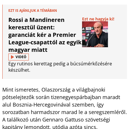
EZT IS AJÁNLJUK A TÉMÁBAN
Rossi a Mandineren
Ezt ne hagyja ki!
keresztül üzent:
garanciát kér a Premier
League-csapattól az egyik
magyar miatt
VIDEÓ
Egy rutinos kerettag pedig a búcsúmérkőzésére
készülhet.
Mint ismeretes, Olaszország a világbajnoki
pótselejtezők során tizenegyespárbajban maradt
alul Bosznia-Hercegovinával szemben, így
sorozatban harmadszor marad le a seregszemléről.
A találkozó után Gennaro Gattuso szövetségi
kapitány lemondott, utódja azóta sincs.