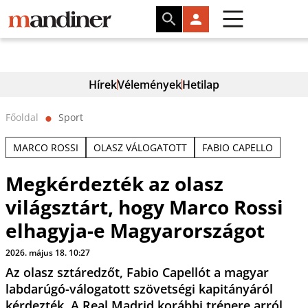
Hírek
Vélemények
Hetilap
Főoldal
Sport
⬤
MARCO ROSSI
OLASZ VÁLOGATOTT
FABIO CAPELLO
Megkérdezték az olasz
világsztárt, hogy Marco Rossi
elhagyja-e Magyarországot
2026. május 18. 10:27
Az olasz sztáredzőt, Fabio Capellót a magyar
labdarúgó-válogatott szövetségi kapitányáról
kérdezték. A Real Madrid korábbi trénere arról