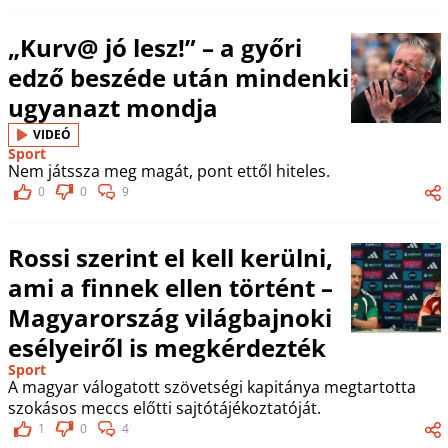
„Kurv@ jó lesz!” – a győri
edző beszéde után mindenki
ugyanazt mondja
VIDEÓ
Sport
Nem játssza meg magát, pont ettől hiteles.
0
0
9
Rossi szerint el kell kerülni,
ami a finnek ellen történt –
Magyarország világbajnoki
esélyeiről is megkérdezték
Sport
A magyar válogatott szövetségi kapitánya megtartotta
szokásos meccs előtti sajtótájékoztatóját.
1
0
4