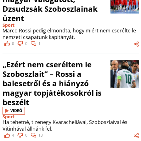
Dzsudzsák Szoboszlainak
üzent
Sport
Marco Rossi pedig elmondta, hogy miért nem cserélte le
nemzeti csapatunk kapitányát.
0
0
1
„Ezért nem cseréltem le
Szoboszlait” – Rossi a
balesetről és a hiányzó
magyar topjátékosokról is
beszélt
VIDEÓ
Sport
Ha tehetné, tizenegy Kvaracheliával, Szoboszlaival és
Vitinhával állnánk fel.
4
0
13