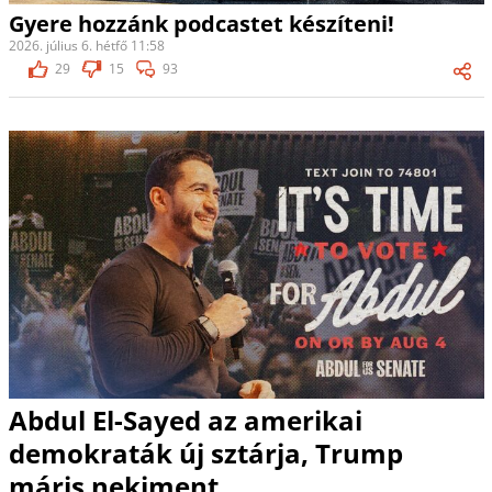
Gyere hozzánk podcastet készíteni!
2026. július 6. hétfő 11:58
29
15
93
Abdul El-Sayed az amerikai
demokraták új sztárja, Trump
máris nekiment