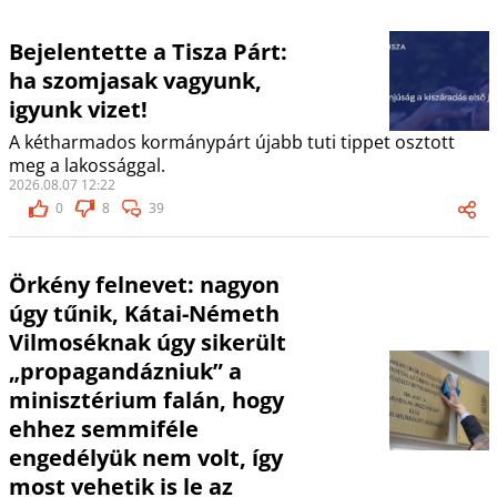
Bejelentette a Tisza Párt:
ha szomjasak vagyunk,
igyunk vizet!
A kétharmados kormánypárt újabb tuti tippet osztott
meg a lakossággal.
2026.08.07 12:22
0
8
39
Örkény felnevet: nagyon
úgy tűnik, Kátai-Németh
Vilmoséknak úgy sikerült
„propagandázniuk” a
minisztérium falán, hogy
ehhez semmiféle
engedélyük nem volt, így
most vehetik is le az