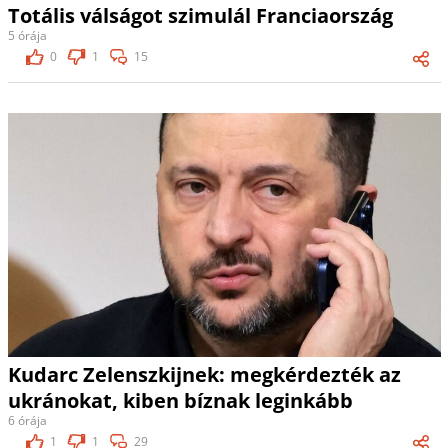
Totális válságot szimulál Franciaország
5 órája
0
1
15
Kudarc Zelenszkijnek: megkérdezték az
ukránokat, kiben bíznak leginkább
6 órája
1
1
29