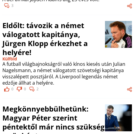
3
Eldőlt: távozik a német
válogatott kapitánya,
Jürgen Klopp érkezhet a
helyére!
Külföld
A futball világbajnokságról való kínos kiesés után Julian
Nagelsmann, a német válogatott szövetségi kapitánya
visszalépett posztjáról. A Liverpool legendás német
edzője állhat a helyére.
0
0
2
Megkönnyebbülhetünk:
Magyar Péter szerint
péntektől már nincs szükség