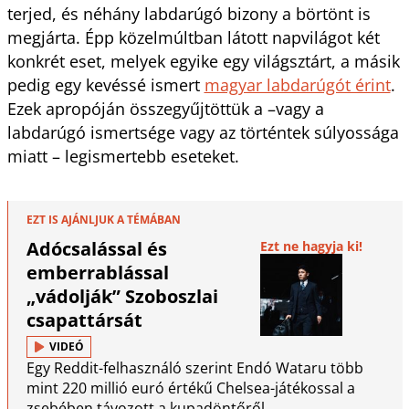
terjed, és néhány labdarúgó bizony a börtönt is
megjárta. Épp közelmúltban látott napvilágot két
konkrét eset, melyek egyike egy világsztárt, a másik
pedig egy kevéssé ismert
magyar labdarúgót érint
.
Ezek apropóján összegyűjtöttük a –vagy a
labdarúgó ismertsége vagy az történtek súlyossága
miatt – legismertebb eseteket.
EZT IS AJÁNLJUK A TÉMÁBAN
Adócsalással és
Ezt ne hagyja ki!
emberrablással
„vádolják” Szoboszlai
csapattársát
VIDEÓ
Egy Reddit-felhasználó szerint Endó Wataru több
mint 220 millió euró értékű Chelsea-játékossal a
zsebében távozott a kupadöntőről.