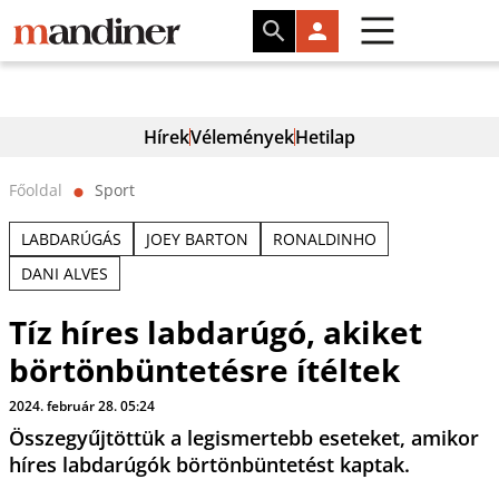
Hírek
Vélemények
Hetilap
Főoldal
Sport
⬤
LABDARÚGÁS
JOEY BARTON
RONALDINHO
DANI ALVES
Tíz híres labdarúgó, akiket
börtönbüntetésre ítéltek
2024. február 28. 05:24
Összegyűjtöttük a legismertebb eseteket, amikor
híres labdarúgók börtönbüntetést kaptak.