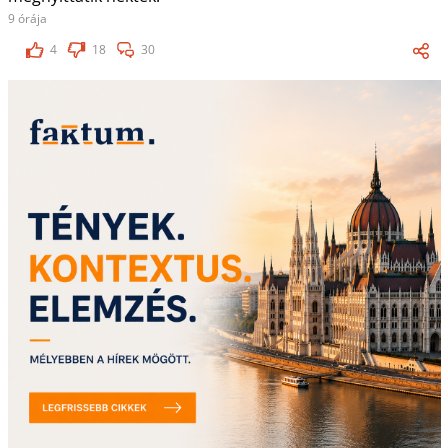
9 órája
4
18
30