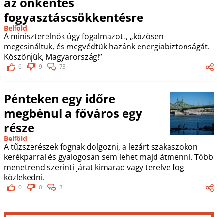
az önkéntes
fogyasztáscsökkentésre
Belföld
A miniszterelnök úgy fogalmazott, „közösen
megcsináltuk, és megvédtük hazánk energiabiztonságát.
Köszönjük, Magyarország!”
6
9
73
Pénteken egy időre
megbénul a főváros egy
része
Belföld
A tűzszerészek fognak dolgozni, a lezárt szakaszokon
kerékpárral és gyalogosan sem lehet majd átmenni. Több
menetrend szerinti járat kimarad vagy terelve fog
közlekedni.
0
0
3