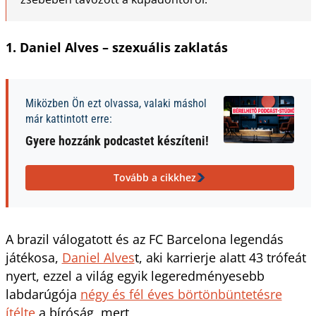
1. Daniel Alves – szexuális zaklatás
Miközben Ön ezt olvassa, valaki máshol
már kattintott erre:
Gyere hozzánk podcastet készíteni!
Tovább a cikkhez
A brazil válogatott és az FC Barcelona legendás
játékosa,
Daniel Alves
t, aki karrierje alatt 43 trófeát
nyert, ezzel a világ egyik legeredményesebb
labdarúgója
négy és fél éves börtönbüntetésre
ítélte
a bíróság, mert