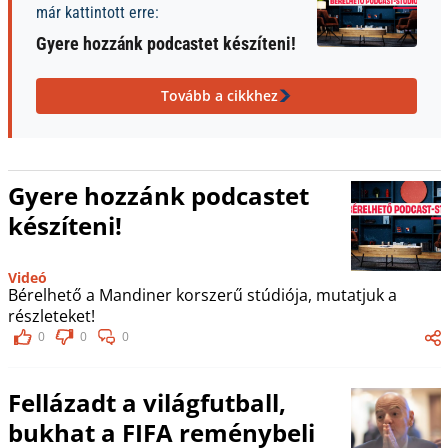
már kattintott erre:
Gyere hozzánk podcastet készíteni!
Tovább a cikkhez
Gyere hozzánk podcastet
készíteni!
Videó
Bérelhető a Mandiner korszerű stúdiója, mutatjuk a
részleteket!
0
0
0
Fellázadt a világfutball,
bukhat a FIFA reménybeli