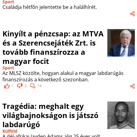
Sport
Családja hétfőn jelentette be a halálhírét.
Kinyílt a pénzcsap: az MTVA
és a Szerencsejáték Zrt. is
tovább finanszírozza a
magyar focit
Sport
Az MLSZ közölte, hogyan alakul a magyar labdarúgás
finanszírozás a következő szezonban.
1
2
14
Tragédia: meghalt egy
világbajnokságon is játszó
labdarúgó
Külföld
A dél-afrikai Jayden Adams alig 25 éves volt.