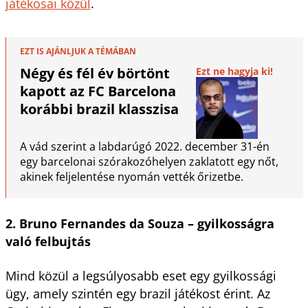
játékosai közül
.
EZT IS AJÁNLJUK A TÉMÁBAN
Négy és fél év börtönt
Ezt ne hagyja ki!
kapott az FC Barcelona
korábbi brazil klasszisa
A vád szerint a labdarúgó 2022. december 31-én
egy barcelonai szórakozóhelyen zaklatott egy nőt,
akinek feljelentése nyomán vették őrizetbe.
2. Bruno Fernandes da Souza – gyilkosságra
való felbujtás
Mind közül a legsúlyosabb eset egy gyilkossági
ügy, amely szintén egy brazil játékost érint. Az