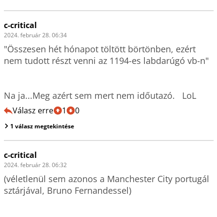
c-critical
2024. február 28. 06:34
"Összesen hét hónapot töltött börtönben, ezért 
nem tudott részt venni az 1194-es labdarúgó vb-n"

Na ja...Meg azért sem mert nem időutazó.   LoL 
Válasz erre
1
0
1 válasz megtekintése
c-critical
2024. február 28. 06:32
(véletlenül sem azonos a Manchester City portugál 
sztárjával, Bruno Fernandessel)
