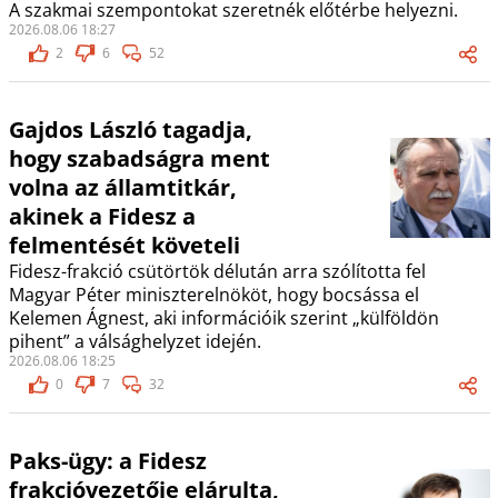
A szakmai szempontokat szeretnék előtérbe helyezni.
2026.08.06 18:27
2
6
52
Gajdos László tagadja,
hogy szabadságra ment
volna az államtitkár,
akinek a Fidesz a
felmentését követeli
Fidesz-frakció csütörtök délután arra szólította fel
Magyar Péter miniszterelnököt, hogy bocsássa el
Kelemen Ágnest, aki információik szerint „külföldön
pihent” a válsághelyzet idején.
2026.08.06 18:25
0
7
32
Paks-ügy: a Fidesz
frakcióvezetője elárulta,