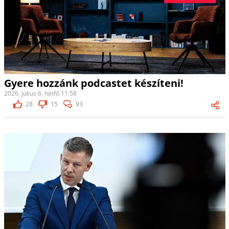
Gyere hozzánk podcastet készíteni!
2026. július 6. hétfő 11:58
28
15
93