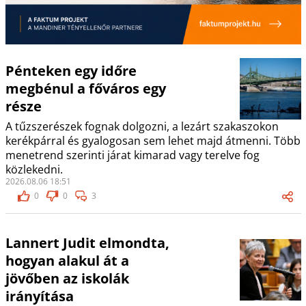
Pénteken egy időre
megbénul a főváros egy
része
A tűzszerészek fognak dolgozni, a lezárt szakaszokon
kerékpárral és gyalogosan sem lehet majd átmenni. Több
menetrend szerinti járat kimarad vagy terelve fog
közlekedni.
2026.08.06 18:51
0
0
3
Lannert Judit elmondta,
hogyan alakul át a
jövőben az iskolák
irányítása