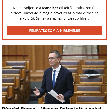
Ne maradjon le a
Mandiner
cikkeiről, iratkozzon fel
hírlevelünkre! Adja meg a nevét és az e-mail-címét, és
elküldjük Önnek a nap legfontosabb híreit.
FELIRATKOZOM A HÍRLEVÉLRE
Rétvári Bence: „Magyar Péter lett a paksi