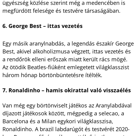
ügyészség közlése szerint még a medencében is
megfürdött felesége és testvére társaságában.
6. George Best – ittas vezetés
Egy másik aranylnabdás, a legendás északír George
Best, akivel alkoholizmusa végzett, ittas vezetés és
a rendőrök elleni erőszak miatt került rács mögé.
Az ötödik Beatles-fiúként emlegetett világklasszist
három hónap börtönbüntetésre ítélték.
7. Ronaldinho – hamis okirattal való visszaélés
Van még egy börtönviselt játékos az Aranylabdával
díjazott játékosok között, mégpedig a selecao, a
Barcelona és a Milan egykori világklasszisa,
Ronaldinho. A brazil labdarúgót és testvérét 2020-