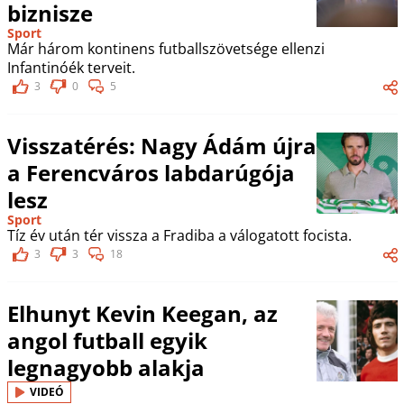
biznisze
Sport
Már három kontinens futballszövetsége ellenzi
Infantinóék terveit.
3
0
5
Visszatérés: Nagy Ádám újra
a Ferencváros labdarúgója
lesz
Sport
Tíz év után tér vissza a Fradiba a válogatott focista.
3
3
18
Elhunyt Kevin Keegan, az
angol futball egyik
legnagyobb alakja
VIDEÓ