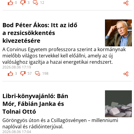
0
3
12
Bod Péter Ákos: Itt az idő
a rezsicsökkentés
kivezetésére
A Corvinus Egyetem professzora szerint a kormánynak
mielőbb világos tervekkel kell előállni, amely az új
valósághoz igazítja a hazai energetikai rendszert.
2026.08.06 17:19
3
57
198
Libri-könyvajánló: Bán
Mór, Fábián Janka és
Tolnai Ottó
Göröngyös úton és a Csillagösvényen – millenniumi
naplóval és rádióinterjúval.
2026.08.06 17:04