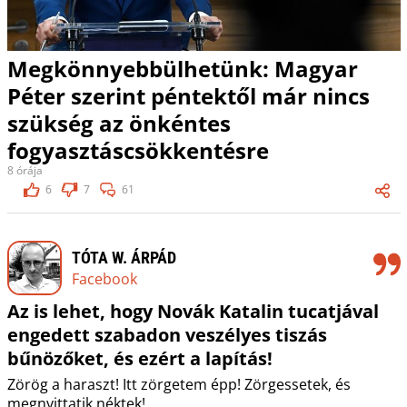
Megkönnyebbülhetünk: Magyar
Péter szerint péntektől már nincs
szükség az önkéntes
fogyasztáscsökkentésre
8 órája
6
7
61
TÓTA W. ÁRPÁD
Facebook
Az is lehet, hogy Novák Katalin tucatjával
engedett szabadon veszélyes tiszás
bűnözőket, és ezért a lapítás!
Zörög a haraszt! Itt zörgetem épp! Zörgessetek, és
megnyittatik néktek!