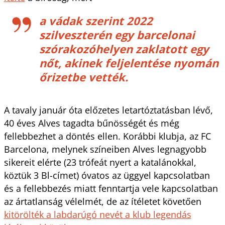
a vádak szerint 2022
szilveszterén egy barcelonai
szórakozóhelyen zaklatott egy
nőt, akinek feljelentése nyomán
őrizetbe vették.
A tavaly január óta előzetes letartóztatásban lévő,
40 éves Alves tagadta bűnösségét és még
fellebbezhet a döntés ellen. Korábbi klubja, az FC
Barcelona, melynek színeiben Alves legnagyobb
sikereit elérte (23 trófeát nyert a katalánokkal,
köztük 3 Bl-címet) óvatos az üggyel kapcsolatban
és a fellebbezés miatt fenntartja vele kapcsolatban
az ártatlanság vélelmét, de az ítéletet követően
kitörölték a labdarúgó nevét a klub legendás