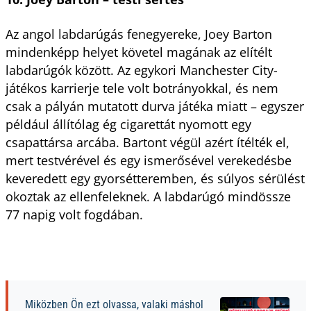
Az angol labdarúgás fenegyereke, Joey Barton
mindenképp helyet követel magának az elítélt
labdarúgók között. Az egykori Manchester City-
játékos karrierje tele volt botrányokkal, és nem
csak a pályán mutatott durva játéka miatt – egyszer
például állítólag ég cigarettát nyomott egy
csapattársa arcába. Bartont végül azért ítélték el,
mert testvérével és egy ismerősével verekedésbe
keveredett egy gyorsétteremben, és súlyos sérülést
okoztak az ellenfeleknek. A labdarúgó mindössze
77 napig volt fogdában.
Miközben Ön ezt olvassa, valaki máshol