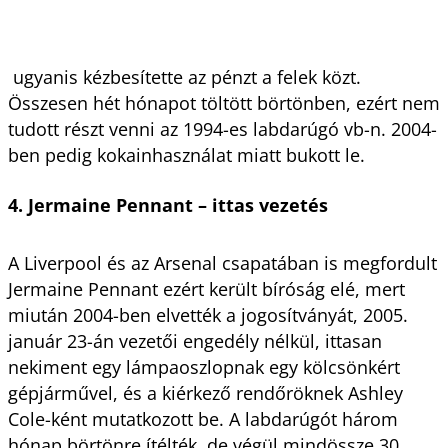
ugyanis kézbesítette az pénzt a felek közt.
Összesen hét hónapot töltött börtönben, ezért nem
tudott részt venni az 1994-es labdarúgó vb-n. 2004-
ben pedig kokainhasználat miatt bukott le.
4. Jermaine Pennant – ittas vezetés
A Liverpool és az Arsenal csapatában is megfordult
Jermaine Pennant ezért került bíróság elé, mert
miután 2004-ben elvették a jogosítványát, 2005.
január 23-án vezetői engedély nélkül, ittasan
nekiment egy lámpaoszlopnak egy kölcsönkért
gépjárművel, és a kiérkező rendőröknek Ashley
Cole-ként mutatkozott be. A labdarúgót három
hónap börtönre ítélték, de végül mindössze 30