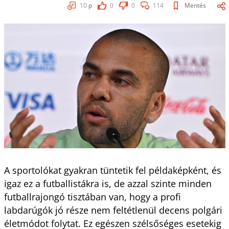
10
p
0
0
114
Mentés
A sportolókat gyakran tüntetik fel példaképként, és
igaz ez a futballistákra is, de azzal szinte minden
futballrajongó tisztában van, hogy a profi
labdarúgók jó része nem feltétlenül decens polgári
életmódot folytat. Ez egészen szélsőséges esetekig