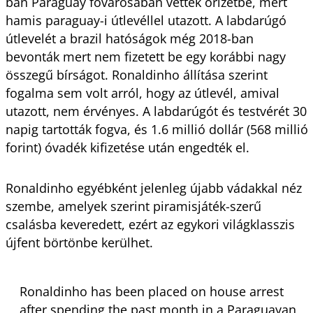
ban Paraguay fővárosában vették őrizetbe, mert
hamis paraguay-i útlevéllel utazott. A labdarúgó
útlevelét a brazil hatóságok még 2018-ban
bevonták mert nem fizetett be egy korábbi nagy
összegű bírságot. Ronaldinho állítása szerint
fogalma sem volt arról, hogy az útlevél, amival
utazott, nem érvényes. A labdarúgót és testvérét 30
napig tartották fogva, és 1.6 millió dollár (568 millió
forint) óvadék kifizetése után engedték el.
Ronaldinho egyébként jelenleg újabb vádakkal néz
szembe, amelyek szerint piramisjáték-szerű
csalásba keveredett, ezért az egykori világklasszis
újfent börtönbe kerülhet.
Ronaldinho has been placed on house arrest
after spending the past month in a Paraguayan