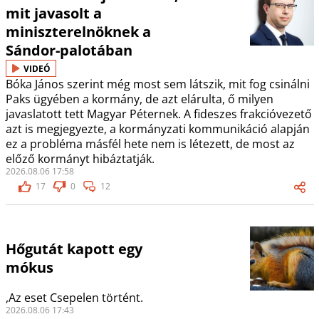
mit javasolt a
miniszterelnöknek a
Sándor-palotában
VIDEÓ
Bóka János szerint még most sem látszik, mit fog csinálni
Paks ügyében a kormány, de azt elárulta, ő milyen
javaslatott tett Magyar Péternek. A fideszes frakcióvezető
azt is megjegyezte, a kormányzati kommunikáció alapján
ez a probléma másfél hete nem is létezett, de most az
előző kormányt hibáztatják.
2026.08.06 17:58
17
0
12
Hőgutát kapott egy
mókus
,Az eset Csepelen történt.
2026.08.06 17:43