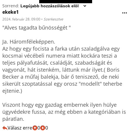
Sorrend:
ekeke1
•••
2024. február 28. 09:00
•
Szerkesztve
"Alves tagadta bűnösségét "

Ja. Háromféleképpen.

Az hogy egy focista a farka után szaladgálva egy 
kocsmai vécébeli numera miatt kockára teszi a 
teljes pályafutását, családját, szabadságát és 
vagyonát, hát istenkém, láttunk már ilyet.( Boris 
Becker a műfaj balekja, bár ő teniszező, de neki 
sikerült szoptatással egy orosz "modellt" teherbe 
ejtenie.)

Viszont hogy egy gazdag embernek ilyen hülye 
ügyvédekre fussa, az még ebben a kategóriában is 
páratlan.
Válasz erre
0
0