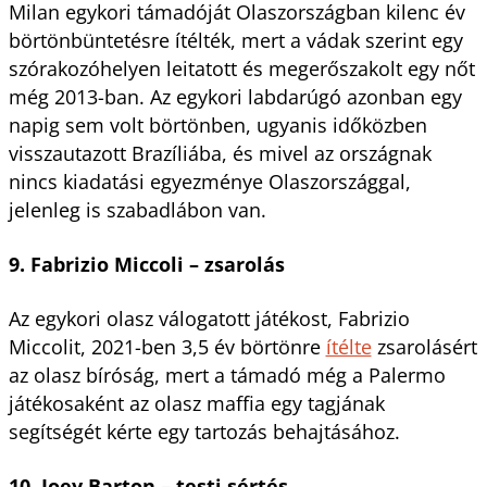
Milan egykori támadóját Olaszországban kilenc év
börtönbüntetésre ítélték, mert a vádak szerint egy
szórakozóhelyen leitatott és megerőszakolt egy nőt
még 2013-ban. Az egykori labdarúgó azonban egy
napig sem volt börtönben, ugyanis időközben
visszautazott Brazíliába, és mivel az országnak
nincs kiadatási egyezménye Olaszországgal,
jelenleg is szabadlábon van.
9. Fabrizio Miccoli – zsarolás
Az egykori olasz válogatott játékost, Fabrizio
Miccolit, 2021-ben 3,5 év börtönre
ítélte
zsarolásért
az olasz bíróság, mert a támadó még a Palermo
játékosaként az olasz maffia egy tagjának
segítségét kérte egy tartozás behajtásához.
10. Joey Barton – testi sértés