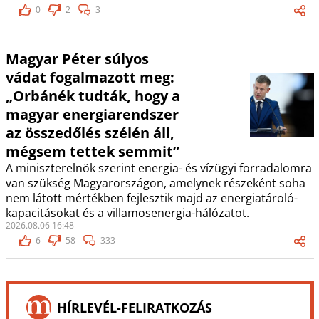
0
2
3
Magyar Péter súlyos
vádat fogalmazott meg:
„Orbánék tudták, hogy a
magyar energiarendszer
az összedőlés szélén áll,
mégsem tettek semmit”
A miniszterelnök szerint energia- és vízügyi forradalomra
van szükség Magyarországon, amelynek részeként soha
nem látott mértékben fejlesztik majd az energiatároló-
kapacitásokat és a villamosenergia-hálózatot.
2026.08.06 16:48
6
58
333
HÍRLEVÉL-FELIRATKOZÁS