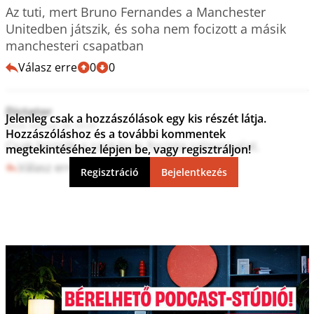
Az tuti, mert Bruno Fernandes a Manchester 
Unitedben játszik, és soha nem focizott a másik 
manchesteri csapatban 
Válasz erre
0
0
Dictator
Jelenleg csak a hozzászólások egy kis részét látja.
2024. február 28. 05:55
Hozzászóláshoz és a további kommentek
Csak hozzák a szokásos focista színvonalat.
megtekintéséhez lépjen be, vagy regisztráljon!
Válasz erre
0
0
Regisztráció
Bejelentkezés