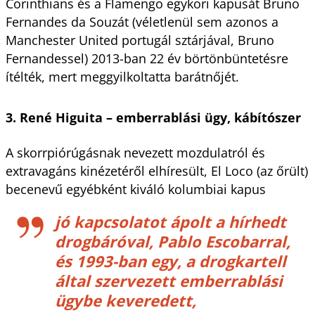
Corinthians és a Flamengo egykori kapusát Bruno
Fernandes da Souzát (véletlenül sem azonos a
Manchester United portugál sztárjával, Bruno
Fernandessel) 2013-ban 22 év börtönbüntetésre
ítélték, mert meggyilkoltatta barátnőjét.
3. René Higuita – emberrablási ügy, kábítószer
A skorrpiórúgásnak nevezett mozdulatról és
extravagáns kinézetéről elhíresült, El Loco (az őrült)
becenevű egyébként kiváló kolumbiai kapus
jó kapcsolatot ápolt a hírhedt
drogbáróval, Pablo Escobarral,
és 1993-ban egy, a drogkartell
által szervezett emberrablási
ügybe keveredett,