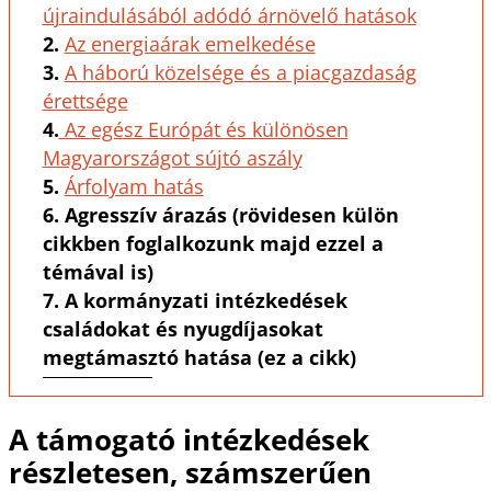
újraindulásából adódó árnövelő hatások
2.
Az energiaárak emelkedése
3.
A háború közelsége és a piacgazdaság
érettsége
4.
Az egész Európát és különösen
Magyarországot sújtó aszály
5.
Árfolyam hatás
6. Agresszív árazás (rövidesen külön
cikkben foglalkozunk majd ezzel a
témával is)
7. A kormányzati intézkedések
családokat és nyugdíjasokat
megtámasztó hatása (ez a cikk)
A támogató intézkedések
részletesen, számszerűen