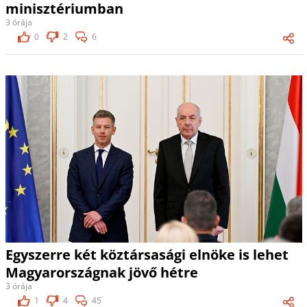
minisztériumban
3 órája
0
2
6
Egyszerre két köztársasági elnöke is lehet
Magyarországnak jövő hétre
3 órája
1
4
45