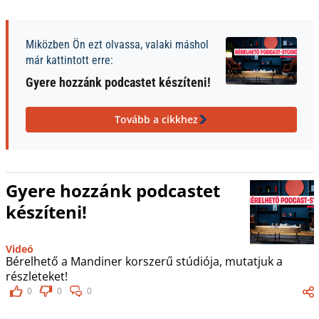
Miközben Ön ezt olvassa, valaki máshol
már kattintott erre:
Gyere hozzánk podcastet készíteni!
Tovább a cikkhez
Gyere hozzánk podcastet
készíteni!
Videó
Bérelhető a Mandiner korszerű stúdiója, mutatjuk a
részleteket!
0
0
0