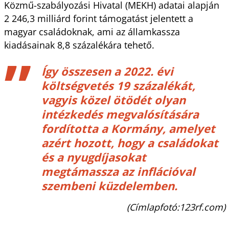
Közmű-szabályozási Hivatal (MEKH) adatai alapján
2 246,3 milliárd forint támogatást jelentett a
magyar családoknak, ami az államkassza
kiadásainak 8,8 százalékára tehető.
Így összesen a 2022. évi
költségvetés 19 százalékát,
vagyis közel ötödét olyan
intézkedés megvalósítására
fordította a Kormány, amelyet
azért hozott, hogy a családokat
és a nyugdíjasokat
megtámassza az inflációval
szembeni küzdelemben.
(Címlapfotó:123rf.com)