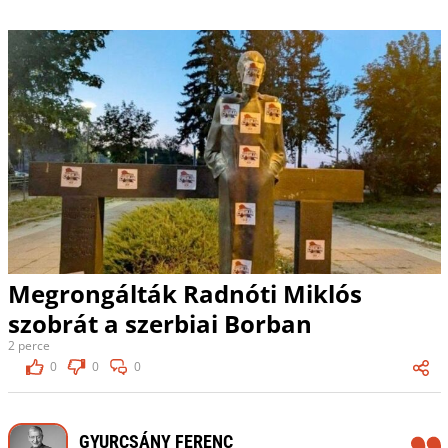
Megrongálták Radnóti Miklós
szobrát a szerbiai Borban
2 perce
0
0
0
GYURCSÁNY FERENC