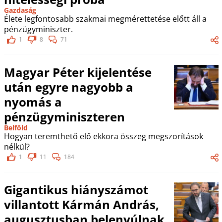
Gazdaság
Élete legfontosabb szakmai megmérettetése előtt áll a
pénzügyminiszter.
1
8
71
Magyar Péter kijelentése
után egyre nagyobb a
nyomás a
pénzügyminiszteren
Belföld
Hogyan teremthető elő ekkora összeg megszorítások
nélkül?
1
11
184
Gigantikus hiányszámot
villantott Kármán András,
augusztusban belenyúlnak