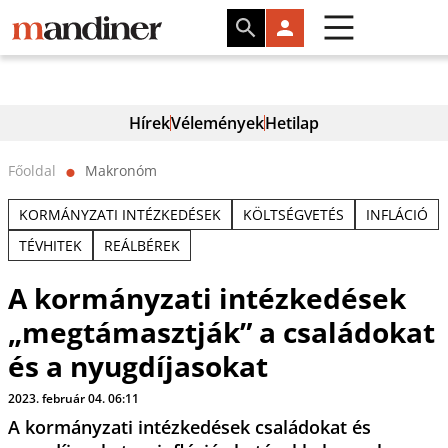
Hírek
Vélemények
Hetilap
Főoldal
Makronóm
⬤
KORMÁNYZATI INTÉZKEDÉSEK
KÖLTSÉGVETÉS
INFLÁCIÓ
TÉVHITEK
REÁLBÉREK
A kormányzati intézkedések
„megtámasztják” a családokat
és a nyugdíjasokat
2023. február 04. 06:11
A kormányzati intézkedések családokat és