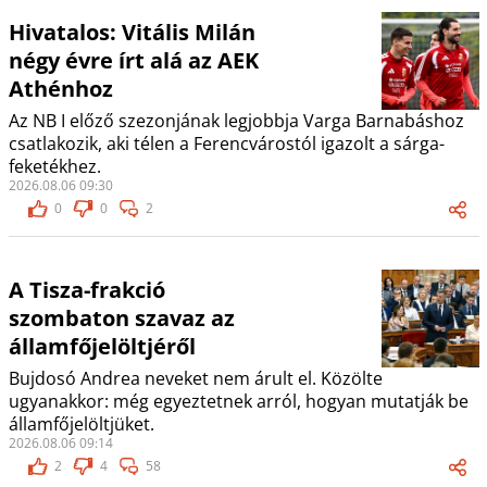
Hivatalos: Vitális Milán
négy évre írt alá az AEK
Athénhoz
Az NB I előző szezonjának legjobbja Varga Barnabáshoz
csatlakozik, aki télen a Ferencvárostól igazolt a sárga-
feketékhez.
2026.08.06 09:30
0
0
2
A Tisza-frakció
szombaton szavaz az
államfőjelöltjéről
Bujdosó Andrea neveket nem árult el. Közölte
ugyanakkor: még egyeztetnek arról, hogyan mutatják be
államfőjelöltjüket.
2026.08.06 09:14
2
4
58