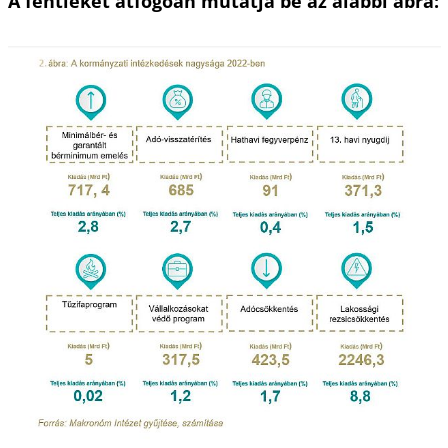
A fentieket átfogóan mutatja be az alábbi ábra: