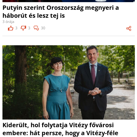
Putyin szerint Oroszország megnyeri a
háborút és lesz tej is
3 órája
3
3
30
Kiderült, hol folytatja Vitézy fővárosi
embere: hát persze, hogy a Vitézy-féle