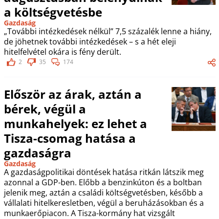
a költségvetésbe
Gazdaság
„További intézkedések nélkül” 7,5 százalék lenne a hiány,
de jöhetnek további intézkedések – s a hét eleji
hitelfelvétel okára is fény derült.
2
35
174
Először az árak, aztán a
bérek, végül a
munkahelyek: ez lehet a
Tisza-csomag hatása a
gazdaságra
Gazdaság
A gazdaságpolitikai döntések hatása ritkán látszik meg
azonnal a GDP-ben. Előbb a benzinkúton és a boltban
jelenik meg, aztán a családi költségvetésben, később a
vállalati hitelkeresletben, végül a beruházásokban és a
munkaerőpiacon. A Tisza-kormány hat vizsgált