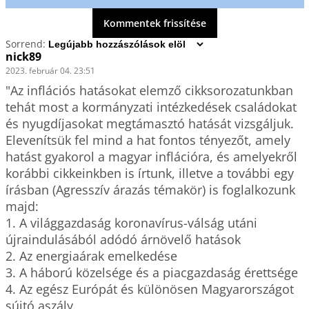
Kommentek frissítése
Sorrend:
nick89
2023. február 04. 23:51
"Az inflációs hatásokat elemző cikksorozatunkban 
tehát most a kormányzati intézkedések családokat 
és nyugdíjasokat megtámasztó hatását vizsgáljuk.

Elevenítsük fel mind a hat fontos tényezőt, amely 
hatást gyakorol a magyar inflációra, és amelyekről 
korábbi cikkeinkben is írtunk, illetve a további egy 
írásban (Agresszív árazás témakör) is foglalkozunk 
majd:

1. A világgazdaság koronavírus-válság utáni 
újraindulásából adódó árnövelő hatások

2. Az energiaárak emelkedése

3. A háború közelsége és a piacgazdaság érettsége

4. Az egész Európát és különösen Magyarországot 
sújtó aszály
