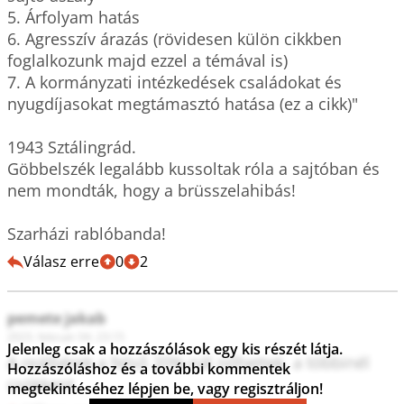
5. Árfolyam hatás

6. Agresszív árazás (rövidesen külön cikkben 
foglalkozunk majd ezzel a témával is)

7. A kormányzati intézkedések családokat és 
nyugdíjasokat megtámasztó hatása (ez a cikk)"

1943 Sztálingrád.

Göbbelszék legalább kussoltak róla a sajtóban és 
nem mondták, hogy a brüsszelahibás!

Szarházi rablóbanda!
Válasz erre
0
2
pemete jakab
2023. február 04. 23:15
Jelenleg csak a hozzászólások egy kis részét látja.
A reálbérek a felső 20%-nál nőhettek, a többinél 
Hozzászóláshoz és a további kommentek
csökkent.
megtekintéséhez lépjen be, vagy regisztráljon!