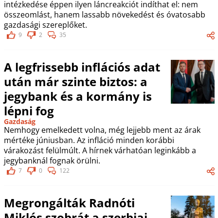
intézkedése éppen ilyen láncreakciót indíthat el: nem
összeomlást, hanem lassabb növekedést és óvatosabb
gazdasági szereplőket.
9
2
35
A legfrissebb inflációs adat
után már szinte biztos: a
jegybank és a kormány is
lépni fog
Gazdaság
Nemhogy emelkedett volna, még lejjebb ment az árak
mértéke júniusban. Az infláció minden korábbi
várakozást felülmúlt. A hírnek várhatóan leginkább a
jegybanknál fognak örülni.
7
0
122
Megrongálták Radnóti
Miklós szobrát a szerbiai