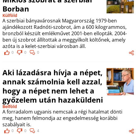
Borban
Külföld
A szerbiai bányavárosnak Magyarország 1979-ben
ajándékozott Radnóti-szobrot, ám a 600 kilogrammos,
bronzból készült emlékművet 2001-ben ellopták. 2004-
ben új szobrot állítottak a meggyilkolt költőnek, amely
azóta is a kelet-szerbiai városban áll.
0
0
0
Aki lázadásra hívja a népet,
annak számolnia kell azzal,
hogy a népet nem lehet a
győzelem után hazaküldeni
Belföld
A forradalom ugyanis nemcsak a régi hatalmat dönti
meg, hanem felmondja az engedelmesség korábbi
szabályait is.
0
0
4