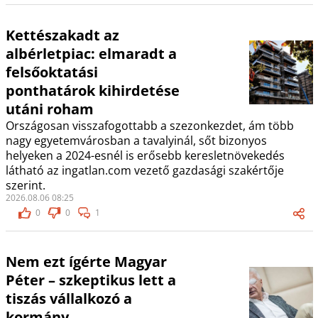
Kettészakadt az
albérletpiac: elmaradt a
felsőoktatási
ponthatárok kihirdetése
utáni roham
Országosan visszafogottabb a szezonkezdet, ám több
nagy egyetemvárosban a tavalyinál, sőt bizonyos
helyeken a 2024-esnél is erősebb keresletnövekedés
látható az ingatlan.com vezető gazdasági szakértője
szerint.
2026.08.06 08:25
0
0
1
Nem ezt ígérte Magyar
Péter – szkeptikus lett a
tiszás vállalkozó a
kormány