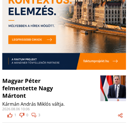
Magyar Péter
felmentette Nagy
Mártont
Kármán András Miklós váltja.
2026.08.06 10:06
1
0
3