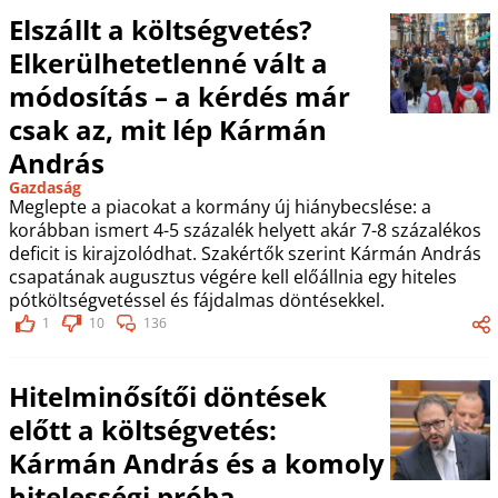
Elszállt a költségvetés?
Elkerülhetetlenné vált a
módosítás – a kérdés már
csak az, mit lép Kármán
András
Gazdaság
Meglepte a piacokat a kormány új hiánybecslése: a
korábban ismert 4-5 százalék helyett akár 7-8 százalékos
deficit is kirajzolódhat. Szakértők szerint Kármán András
csapatának augusztus végére kell előállnia egy hiteles
pótköltségvetéssel és fájdalmas döntésekkel.
1
10
136
Hitelminősítői döntések
előtt a költségvetés:
Kármán András és a komoly
hitelességi próba