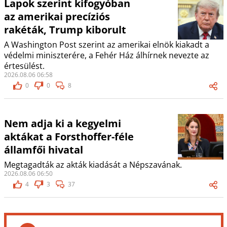
Lapok szerint kifogyóban
az amerikai precíziós
rakéták, Trump kiborult
A Washington Post szerint az amerikai elnök kiakadt a
védelmi miniszterére, a Fehér Ház álhírnek nevezte az
értesülést.
2026.08.06 06:58
0
0
8
Nem adja ki a kegyelmi
aktákat a Forsthoffer-féle
államfői hivatal
Megtagadták az akták kiadását a Népszavának.
2026.08.06 06:50
4
3
37